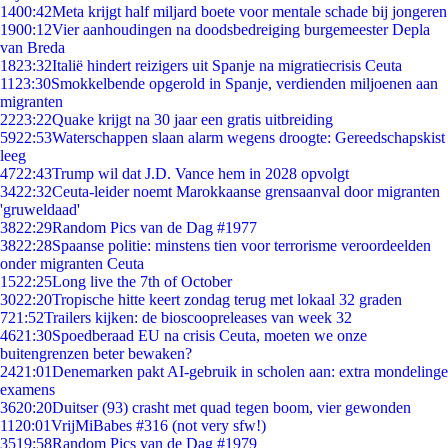
14
00:42
Meta krijgt half miljard boete voor mentale schade bij jongeren
19
00:12
Vier aanhoudingen na doodsbedreiging burgemeester Depla
van Breda
18
23:32
Italië hindert reizigers uit Spanje na migratiecrisis Ceuta
11
23:30
Smokkelbende opgerold in Spanje, verdienden miljoenen aan
migranten
22
23:22
Quake krijgt na 30 jaar een gratis uitbreiding
59
22:53
Waterschappen slaan alarm wegens droogte: Gereedschapskist
leeg
47
22:43
Trump wil dat J.D. Vance hem in 2028 opvolgt
34
22:32
Ceuta-leider noemt Marokkaanse grensaanval door migranten
'gruweldaad'
38
22:29
Random Pics van de Dag #1977
38
22:28
Spaanse politie: minstens tien voor terrorisme veroordeelden
onder migranten Ceuta
15
22:25
Long live the 7th of October
30
22:20
Tropische hitte keert zondag terug met lokaal 32 graden
7
21:52
Trailers kijken: de bioscoopreleases van week 32
46
21:30
Spoedberaad EU na crisis Ceuta, moeten we onze
buitengrenzen beter bewaken?
24
21:01
Denemarken pakt AI-gebruik in scholen aan: extra mondelinge
examens
36
20:20
Duitser (93) crasht met quad tegen boom, vier gewonden
11
20:01
VrijMiBabes #316 (not very sfw!)
35
19:58
Random Pics van de Dag #1979