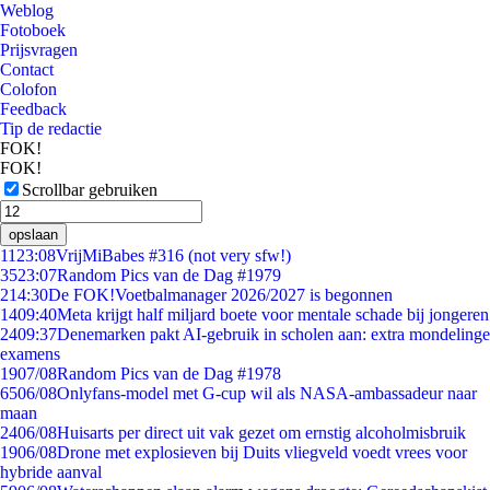
Weblog
Fotoboek
Prijsvragen
Contact
Colofon
Feedback
Tip de redactie
FOK!
FOK!
Scrollbar gebruiken
opslaan
11
23:08
VrijMiBabes #316 (not very sfw!)
35
23:07
Random Pics van de Dag #1979
2
14:30
De FOK!Voetbalmanager 2026/2027 is begonnen
14
09:40
Meta krijgt half miljard boete voor mentale schade bij jongeren
24
09:37
Denemarken pakt AI-gebruik in scholen aan: extra mondelinge
examens
19
07/08
Random Pics van de Dag #1978
65
06/08
Onlyfans-model met G-cup wil als NASA-ambassadeur naar
maan
24
06/08
Huisarts per direct uit vak gezet om ernstig alcoholmisbruik
19
06/08
Drone met explosieven bij Duits vliegveld voedt vrees voor
hybride aanval