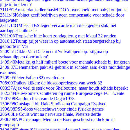
jij je intimideren?
31
11:52
Amsterdams dierenasiel DOA overspoeld met babykonijntjes
25
11:46
Kabinet geeft bedrijven geen compensatie voor schade door
laagwater
23
11:14
OM eist TBS tegen verwarde man die agenten stak met
aardappelschilmesje
30
11:08
Tropische hitte keert zondag terug met lokaal 32 graden
30
10:12
Trump grijpt weer in op automatisch staatsburgerschap bij
geboorte in VS
55
09:51
Dikke Van Dale neemt 'vulvalippen' op: 'stigma op
schaamlippen doorbreken'
14
09:40
Meta krijgt half miljard boete voor mentale schade bij jongeren
24
09:37
Denemarken pakt AI-gebruik in scholen aan: extra mondelinge
examens
25
09:05
Peter Faber (82) overleden
7
05:00
Trailers kijken: de bioscoopreleases van week 32
0
03:37
Ajax veel te sterk voor Shelbourne, maar houdt schade beperkt
1
02:34
Nieuwkomers schitteren bij ruime Europese zege FC Twente
19
07/08
Random Pics van de Dag #1978
15
06/08
Ontslagen bij Halo Studios na Campaign Evolved
19
06/08
PS5-doos waarschuwt voor einde fysieke games
2
06/08
Le Court wint na nerveuze finale, Pieterse derde
29
06/08
NPO-manager Menno de Boer geschorst na dickpic in
groepsapp
36
06/08
Duitser (93) crasht met quad tegen boom, vier gewonden