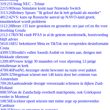
3
19:21
Uitslag NEC - Telstar
22
15:00
Jesus Simulator komt naar Nintendo Switch
31
13:26
Britney Spears: "Ik geloof dat ik heb gefaald als moeder"
48
12:42
VS: kans op Russische aanval op NAVO-land groeit,
munitietekort wordt probleem
11
12:28
Broer 135 keer gestoken en gesneden: zes jaar cel en tbs voor
doodslag Gouda
21
12:17
RIVM vindt PFAS in al de geteste moedermelk, borstvoeding
blijft advies
56
10:16
EU bekritiseert Meta en TikTok om verspreiden desinformatie
Ceuta
43
09:53
Houthi's vallen Saoedi-Arabië en Jemen aan, dreigen met
blokkade olieroute
12
09:49
Vrouw krijgt 30 maanden cel voor afpersing 12-jarige
misdienaar in kerk
47
09:46
PostNL-bezorger steekt bewoner na ruzie over pakket
26
09:32
Wegpiraat scheurt met 146 km/u door het centrum van
Amsterdam
7
09:28
Aanhoudende droogte veroorzaakt scheuren in dijken Zuid-
Holland
0
08:59
Van de Zandschulp overleeft matchpoints, ook Griekspoor
verder in Montreal
1
08:56
Excelsior opent seizoen met ruime zege op promovendus
Cambuur
2
08:35
Nieuw te streamen in augustus