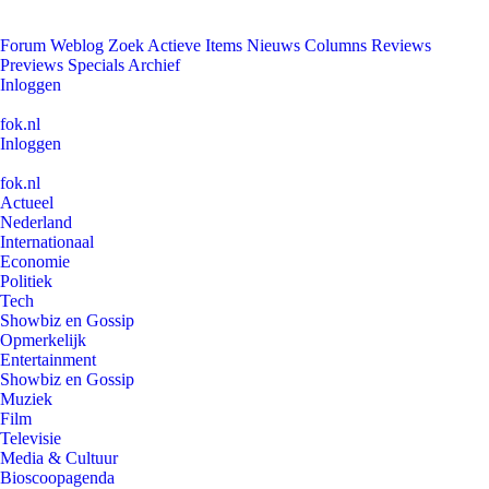
Forum
Weblog
Zoek
Actieve Items
Nieuws
Columns
Reviews
Previews
Specials
Archief
Inloggen
fok.nl
Inloggen
fok.nl
Actueel
Nederland
Internationaal
Economie
Politiek
Tech
Showbiz en Gossip
Opmerkelijk
Entertainment
Showbiz en Gossip
Muziek
Film
Televisie
Media & Cultuur
Bioscoopagenda