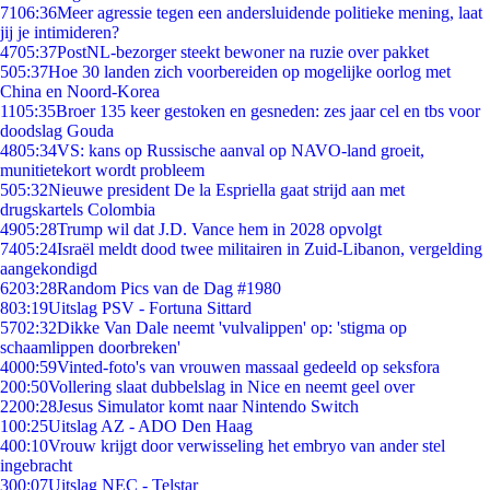
71
06:36
Meer agressie tegen een andersluidende politieke mening, laat
jij je intimideren?
47
05:37
PostNL-bezorger steekt bewoner na ruzie over pakket
5
05:37
Hoe 30 landen zich voorbereiden op mogelijke oorlog met
China en Noord-Korea
11
05:35
Broer 135 keer gestoken en gesneden: zes jaar cel en tbs voor
doodslag Gouda
48
05:34
VS: kans op Russische aanval op NAVO-land groeit,
munitietekort wordt probleem
5
05:32
Nieuwe president De la Espriella gaat strijd aan met
drugskartels Colombia
49
05:28
Trump wil dat J.D. Vance hem in 2028 opvolgt
74
05:24
Israël meldt dood twee militairen in Zuid-Libanon, vergelding
aangekondigd
62
03:28
Random Pics van de Dag #1980
8
03:19
Uitslag PSV - Fortuna Sittard
57
02:32
Dikke Van Dale neemt 'vulvalippen' op: 'stigma op
schaamlippen doorbreken'
40
00:59
Vinted-foto's van vrouwen massaal gedeeld op seksfora
2
00:50
Vollering slaat dubbelslag in Nice en neemt geel over
22
00:28
Jesus Simulator komt naar Nintendo Switch
1
00:25
Uitslag AZ - ADO Den Haag
4
00:10
Vrouw krijgt door verwisseling het embryo van ander stel
ingebracht
3
00:07
Uitslag NEC - Telstar