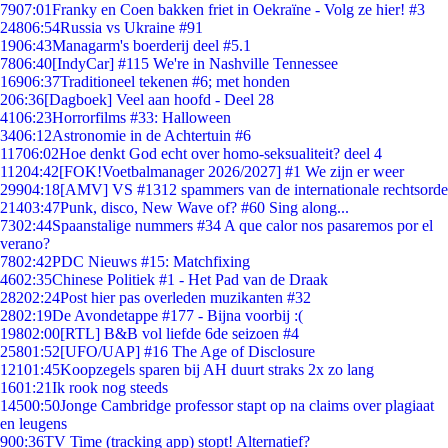
79
07:01
Franky en Coen bakken friet in Oekraïne - Volg ze hier! #3
248
06:54
Russia vs Ukraine #91
19
06:43
Managarm's boerderij deel #5.1
78
06:40
[IndyCar] #115 We're in Nashville Tennessee
169
06:37
Traditioneel tekenen #6; met honden
2
06:36
[Dagboek] Veel aan hoofd - Deel 28
41
06:23
Horrorfilms #33: Halloween
34
06:12
Astronomie in de Achtertuin #6
117
06:02
Hoe denkt God echt over homo-seksualiteit? deel 4
112
04:42
[FOK!Voetbalmanager 2026/2027] #1 We zijn er weer
299
04:18
[AMV] VS #1312 spammers van de internationale rechtsorde
214
03:47
Punk, disco, New Wave of? #60 Sing along...
73
02:44
Spaanstalige nummers #34 A que calor nos pasaremos por el
verano?
78
02:42
PDC Nieuws #15: Matchfixing
46
02:35
Chinese Politiek #1 - Het Pad van de Draak
282
02:24
Post hier pas overleden muzikanten #32
28
02:19
De Avondetappe #177 - Bijna voorbij :(
198
02:00
[RTL] B&B vol liefde 6de seizoen #4
258
01:52
[UFO/UAP] #16 The Age of Disclosure
121
01:45
Koopzegels sparen bij AH duurt straks 2x zo lang
16
01:21
Ik rook nog steeds
145
00:50
Jonge Cambridge professor stapt op na claims over plagiaat
en leugens
9
00:36
TV Time (tracking app) stopt! Alternatief?