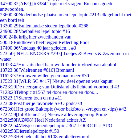
147
00:32
[AKQ] #3384 Topic met vragen. En soms goede
antwoorden.
236
00:30
Nederlandse plaatsnamen lepeltopic #213 elk gehucht met
een bord telt
133
00:29
Buitenlandse steden lepeltopic #268
249
00:28
Voetballers lepel topic #16
8
00:24
Ik krijg hier zweethanden van.
5
00:18
Eindhoven heeft eigen Reflecting Pool
174
00:06
Vandaag 40 jaar geleden... #3
5
23:50
[INFLUENCERS #297] Toetjes & Bevers & Zwemmen in
water
119
23:47
Huisarts doet haar werk onder invloed van alcohol
187
23:38
[Wielrennen #616] Brennan!
116
23:37
Vrouwen willen geen man meer #30
175
23:31
[WLR SC #417] Nieuw deel openen was kaputt
67
23:29
De neergang van Duitsland als lichtend voorbeeld #3
71
23:23
Teltopic #1567 tel door en door en door....
153
23:17
Sterren toen en nu #11
3
23:08
Post hier je favoriete SHO podcast!
67
23:01
Het grote Baktopic (voor bakfoto's, -vragen en -tips) #42
72
22:59
[Lil Kleine#12] Nieuwe afleveringen op Prime
34
22:59
[AZ#98] Heel Nederland achter AZ
138
22:54
Meisjesnamenlepeltopic #367 LOOOOL LAPO
40
22:53
Dierenlepeltopic #150
38
22:53
Het hele alfabet #108 en 4letterwoord