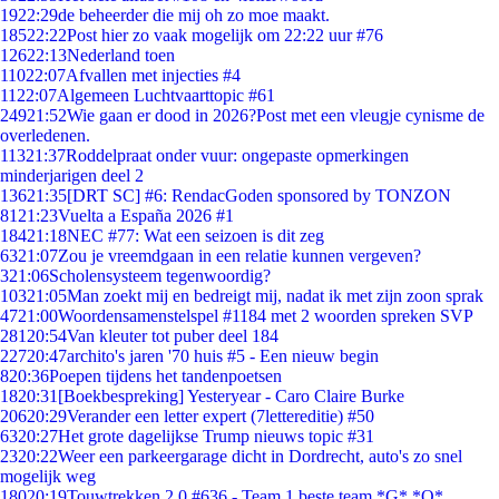
19
22:29
de beheerder die mij oh zo moe maakt.
185
22:22
Post hier zo vaak mogelijk om 22:22 uur #76
126
22:13
Nederland toen
110
22:07
Afvallen met injecties #4
11
22:07
Algemeen Luchtvaarttopic #61
249
21:52
Wie gaan er dood in 2026?Post met een vleugje cynisme de
overledenen.
113
21:37
Roddelpraat onder vuur: ongepaste opmerkingen
minderjarigen deel 2
136
21:35
[DRT SC] #6: RendacGoden sponsored by TONZON
81
21:23
Vuelta a España 2026 #1
184
21:18
NEC #77: Wat een seizoen is dit zeg
63
21:07
Zou je vreemdgaan in een relatie kunnen vergeven?
3
21:06
Scholensysteem tegenwoordig?
103
21:05
Man zoekt mij en bedreigt mij, nadat ik met zijn zoon sprak
47
21:00
Woordensamenstelspel #1184 met 2 woorden spreken SVP
281
20:54
Van kleuter tot puber deel 184
227
20:47
archito's jaren '70 huis #5 - Een nieuw begin
8
20:36
Poepen tijdens het tandenpoetsen
18
20:31
[Boekbespreking] Yesteryear - Caro Claire Burke
206
20:29
Verander een letter expert (7lettereditie) #50
63
20:27
Het grote dagelijkse Trump nieuws topic #31
23
20:22
Weer een parkeergarage dicht in Dordrecht, auto's zo snel
mogelijk weg
180
20:19
Touwtrekken 2.0 #636 - Team 1 beste team *G* *O*