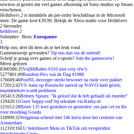
sowieso al gezien dat veel games afkomstig uit Sony-studios op Steam
verschenen.
Helldivers 2
is inmiddels als pre-order beschikbaar in de Microsoft
store. De game kost €39,99. Bekijk de Xbox-trailer voor
Helldivers
2
hieronder.
helldivers 2
Submitter:
Bron:
Eurogamer
3
Help ons; deel dit item als je het leuk vond
Gamenieuwtje gevonden?
Tip ons dan via de submit!
Schrijf je graag over games of e-sports?
Join the gamescrew!
Meest gelezen
83005
06:35
VrijMiBabes #316 (not very sfw!)
52778
01:09
Random Pics van de Dag #1980
1766
09:46
PostNL-bezorger steekt bewoner na ruzie over pakket
1720
12:42
VS: kans op Russische aanval op NAVO-land groeit,
munitietekort wordt probleem
1654
13:26
Britney Spears: "Ik geloof dat ik heb gefaald als moeder"
1294
20:11
Geen 'happy end' bij seksdate via Kinky.nl
1216
12:28
Broer 135 keer gestoken en gesneden: zes jaar cel en tbs
voor doodslag Gouda
1189
09:32
Wegpiraat scheurt met 146 km/u door het centrum van
Amsterdam
1123
10:16
EU bekritiseert Meta en TikTok om verspreiden
desinformatie Ceuta