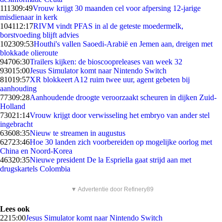
1113
09:49
Vrouw krijgt 30 maanden cel voor afpersing 12-jarige
misdienaar in kerk
1041
12:17
RIVM vindt PFAS in al de geteste moedermelk,
borstvoeding blijft advies
1023
09:53
Houthi's vallen Saoedi-Arabië en Jemen aan, dreigen met
blokkade olieroute
947
06:30
Trailers kijken: de bioscoopreleases van week 32
930
15:00
Jesus Simulator komt naar Nintendo Switch
810
19:57
XR blokkeert A12 ruim twee uur, agent gebeten bij
aanhouding
773
09:28
Aanhoudende droogte veroorzaakt scheuren in dijken Zuid-
Holland
730
21:14
Vrouw krijgt door verwisseling het embryo van ander stel
ingebracht
636
08:35
Nieuw te streamen in augustus
627
23:46
Hoe 30 landen zich voorbereiden op mogelijke oorlog met
China en Noord-Korea
463
20:35
Nieuwe president De la Espriella gaat strijd aan met
drugskartels Colombia
▼ Advertentie door Refinery89
Lees ook
22
15:00
Jesus Simulator komt naar Nintendo Switch