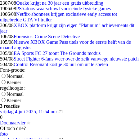
23
07/08
Quake krijgt na 30 jaar een gratis uitbreiding
19
06/08
PS5-doos waarschuwt voor einde fysieke games
10
06/08
Netflix-abonnees krijgen exclusieve early access tot
uitgebreide GTA VI trailer
3
06/08
XBOX platform krijgt zijn eigen "Platinum" achievements dit
jaar
1
06/08
Forensics: Crime Scene Detective
1
05/08
Nieuwe XBOX Game Pass titels voor de eerste helft van de
maand augustus
3
05/08
EA Sports FC 27 toont The Grounds-modus
5
04/08
Street Fighter 6-fans weer over de zeik vanwege nieuwste patch
5
04/08
Control Resonant kost je 30 uur om uit te spelen
Font-grootte:
Normaal
Kleiner
regelhoogte :
Normaal
Kleiner
3 reacties
vrijdag 4 juli 2025, 11:54 uur
#1
0
Doemaarvier
Of toch drie?
foto