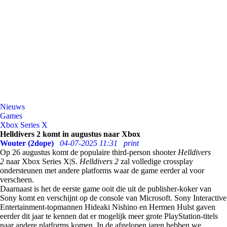
Nieuws
Games
Xbox Series X
Helldivers 2 komt in augustus naar Xbox
Wouter (2dope)
04-07-2025 11:31
print
Op 26 augustus komt de populaire third-person shooter
Helldivers
2
naar Xbox Series X|S.
Helldivers 2
zal volledige crossplay
ondersteunen met andere platforms waar de game eerder al voor
verscheen.
Daarnaast is het de eerste game ooit die uit de publisher-koker van
Sony komt en verschijnt op de console van Microsoft. Sony Interactive
Entertainment-topmannen
Hideaki Nishino en Hermen Hulst gaven
eerder dit jaar te kennen dat er mogelijk meer grote PlayStation-titels
naar andere platforms komen. In de afgelopen jaren hebben we