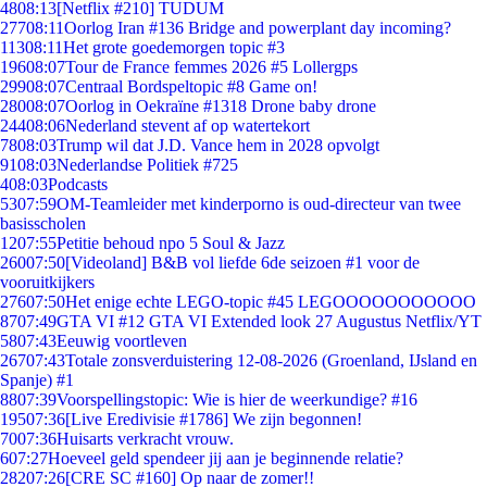
48
08:13
[Netflix #210] TUDUM
277
08:11
Oorlog Iran #136 Bridge and powerplant day incoming?
113
08:11
Het grote goedemorgen topic #3
196
08:07
Tour de France femmes 2026 #5 Lollergps
299
08:07
Centraal Bordspeltopic #8 Game on!
280
08:07
Oorlog in Oekraïne #1318 Drone baby drone
244
08:06
Nederland stevent af op watertekort
78
08:03
Trump wil dat J.D. Vance hem in 2028 opvolgt
91
08:03
Nederlandse Politiek #725
4
08:03
Podcasts
53
07:59
OM-Teamleider met kinderporno is oud-directeur van twee
basisscholen
12
07:55
Petitie behoud npo 5 Soul & Jazz
260
07:50
[Videoland] B&B vol liefde 6de seizoen #1 voor de
vooruitkijkers
276
07:50
Het enige echte LEGO-topic #45 LEGOOOOOOOOOOO
87
07:49
GTA VI #12 GTA VI Extended look 27 Augustus Netflix/YT
58
07:43
Eeuwig voortleven
267
07:43
Totale zonsverduistering 12-08-2026 (Groenland, IJsland en
Spanje) #1
88
07:39
Voorspellingstopic: Wie is hier de weerkundige? #16
195
07:36
[Live Eredivisie #1786] We zijn begonnen!
70
07:36
Huisarts verkracht vrouw.
6
07:27
Hoeveel geld spendeer jij aan je beginnende relatie?
282
07:26
[CRE SC #160] Op naar de zomer!!