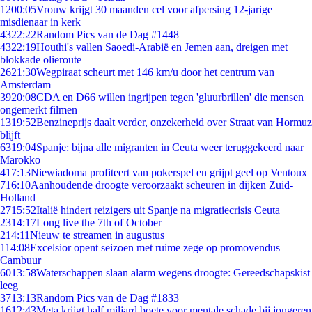
12
00:05
Vrouw krijgt 30 maanden cel voor afpersing 12-jarige
misdienaar in kerk
43
22:22
Random Pics van de Dag #1448
43
22:19
Houthi's vallen Saoedi-Arabië en Jemen aan, dreigen met
blokkade olieroute
26
21:30
Wegpiraat scheurt met 146 km/u door het centrum van
Amsterdam
39
20:08
CDA en D66 willen ingrijpen tegen 'gluurbrillen' die mensen
ongemerkt filmen
13
19:52
Benzineprijs daalt verder, onzekerheid over Straat van Hormuz
blijft
63
19:04
Spanje: bijna alle migranten in Ceuta weer teruggekeerd naar
Marokko
4
17:13
Niewiadoma profiteert van pokerspel en grijpt geel op Ventoux
7
16:10
Aanhoudende droogte veroorzaakt scheuren in dijken Zuid-
Holland
27
15:52
Italië hindert reizigers uit Spanje na migratiecrisis Ceuta
23
14:17
Long live the 7th of October
2
14:11
Nieuw te streamen in augustus
1
14:08
Excelsior opent seizoen met ruime zege op promovendus
Cambuur
60
13:58
Waterschappen slaan alarm wegens droogte: Gereedschapskist
leeg
37
13:13
Random Pics van de Dag #1833
16
12:43
Meta krijgt half miljard boete voor mentale schade bij jongeren