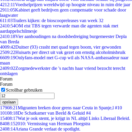
42
12:11
Voedselprijzen wereldwijd op hoogste niveau in ruim drie jaar
29
11:05
Kabinet geeft bedrijven geen compensatie voor schade door
laagwater
6
11:03
Trailers kijken: de bioscoopreleases van week 32
24
10:54
OM eist TBS tegen verwarde man die agenten stak met
aardappelschilmesje
24
10:18
Vier aanhoudingen na doodsbedreiging burgemeester Depla
van Breda
40
09:42
Duitser (93) crasht met quad tegen boom, vier gewonden
25
09:22
Huisarts per direct uit vak gezet om ernstig alcoholmisbruik
66
09:19
Onlyfans-model met G-cup wil als NASA-ambassadeur naar
maan
24
09:02
Zorgmedewerkster die 's nachts haar vriend bezocht terecht
ontslagen
Forum
Forum
Scrollbar gebruiken
opslaan
179
08:21
Migranten breken door grens naar Ceuta in Spanje,l #10
101
08:18
De Schatkamer van Beeld & Geluid #4
154
08:17
Wat je ook stemt, je krijgt in NL altijd Links Liberaal Beleid.
84
08:15
2010: Vermissing van Herman Ploegstra
24
08:14
Ariana Grande verlaat de spotlight.