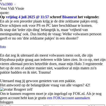
Vis1980
Veni Vidi Vissie
quote:
Op
vrijdag 4 juli 2025 @ 11:57
schreef
Bisamrat
het volgende:
En als je een preorder plaats krijg je de drie zeldzame pakjes ernij.
Deze schijnen ook voor PS en PC later beschikbaar te komen.
Ik snap dat 'ieder zijn ding' belangrijk is, maar 'vrijheid van
meningsuiting' ook. Dus hierbij de vraag: Welke volwassen persoon
geeft er nu om 'drie zeldzame pakjes' in een shooter?
foto
En dat zeg ik uiteraard als meest volwassen mens ooit, die zijn
Hayabusa-pakje graag aan iedereen wilde laten zien. In co-op, met zijn
vieren allemaal precies hetzelfde doen, maar mijn Halo 3 registreerde
het op de een of andere manier niet, waardoor al mijn maten zo'n
pakkie hadden en ik niet. Trauma!
Uiteraard mag jij gewoon genieten van een pakkie.
Het antwoord op de belangrijkste vraag van alle vragen? 42!
Reageer zelf
Om te kunnen reageren moet je zijn ingelogd op FOK.nl. Als je nog
geen account hebt kun je gratis
een FOK!account aanmaken
Inloggen