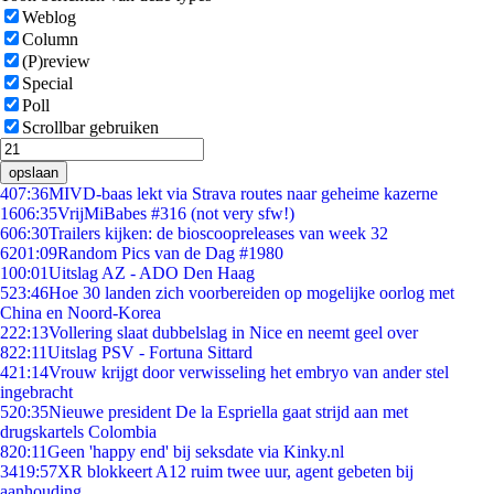
Weblog
Column
(P)review
Special
Poll
Scrollbar gebruiken
opslaan
4
07:36
MIVD-baas lekt via Strava routes naar geheime kazerne
16
06:35
VrijMiBabes #316 (not very sfw!)
6
06:30
Trailers kijken: de bioscoopreleases van week 32
62
01:09
Random Pics van de Dag #1980
1
00:01
Uitslag AZ - ADO Den Haag
5
23:46
Hoe 30 landen zich voorbereiden op mogelijke oorlog met
China en Noord-Korea
2
22:13
Vollering slaat dubbelslag in Nice en neemt geel over
8
22:11
Uitslag PSV - Fortuna Sittard
4
21:14
Vrouw krijgt door verwisseling het embryo van ander stel
ingebracht
5
20:35
Nieuwe president De la Espriella gaat strijd aan met
drugskartels Colombia
8
20:11
Geen 'happy end' bij seksdate via Kinky.nl
34
19:57
XR blokkeert A12 ruim twee uur, agent gebeten bij
aanhouding