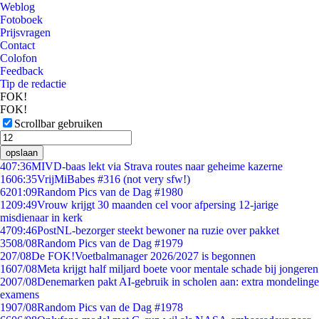
Weblog
Fotoboek
Prijsvragen
Contact
Colofon
Feedback
Tip de redactie
FOK!
FOK!
Scrollbar gebruiken
opslaan
4
07:36
MIVD-baas lekt via Strava routes naar geheime kazerne
16
06:35
VrijMiBabes #316 (not very sfw!)
62
01:09
Random Pics van de Dag #1980
12
09:49
Vrouw krijgt 30 maanden cel voor afpersing 12-jarige
misdienaar in kerk
47
09:46
PostNL-bezorger steekt bewoner na ruzie over pakket
35
08/08
Random Pics van de Dag #1979
2
07/08
De FOK!Voetbalmanager 2026/2027 is begonnen
16
07/08
Meta krijgt half miljard boete voor mentale schade bij jongeren
20
07/08
Denemarken pakt AI-gebruik in scholen aan: extra mondelinge
examens
19
07/08
Random Pics van de Dag #1978