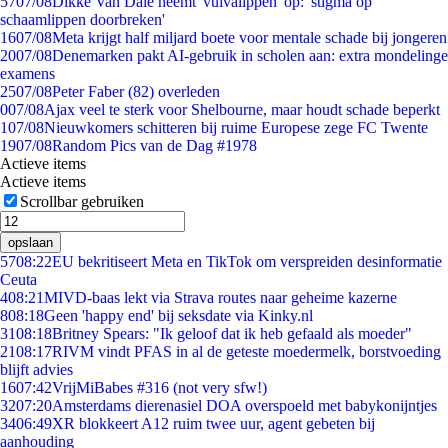
57
07/08
Dikke Van Dale neemt 'vulvalippen' op: 'stigma op
schaamlippen doorbreken'
16
07/08
Meta krijgt half miljard boete voor mentale schade bij jongeren
20
07/08
Denemarken pakt AI-gebruik in scholen aan: extra mondelinge
examens
25
07/08
Peter Faber (82) overleden
0
07/08
Ajax veel te sterk voor Shelbourne, maar houdt schade beperkt
1
07/08
Nieuwkomers schitteren bij ruime Europese zege FC Twente
19
07/08
Random Pics van de Dag #1978
Actieve items
Actieve items
Scrollbar gebruiken
opslaan
57
08:22
EU bekritiseert Meta en TikTok om verspreiden desinformatie
Ceuta
4
08:21
MIVD-baas lekt via Strava routes naar geheime kazerne
8
08:18
Geen 'happy end' bij seksdate via Kinky.nl
31
08:18
Britney Spears: "Ik geloof dat ik heb gefaald als moeder"
21
08:17
RIVM vindt PFAS in al de geteste moedermelk, borstvoeding
blijft advies
16
07:42
VrijMiBabes #316 (not very sfw!)
32
07:20
Amsterdams dierenasiel DOA overspoeld met babykonijntjes
34
06:49
XR blokkeert A12 ruim twee uur, agent gebeten bij
aanhouding