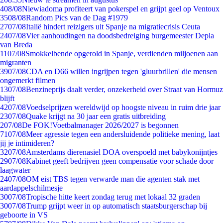
4
08/08
Niewiadoma profiteert van pokerspel en grijpt geel op Ventoux
35
08/08
Random Pics van de Dag #1979
27
07/08
Italië hindert reizigers uit Spanje na migratiecrisis Ceuta
24
07/08
Vier aanhoudingen na doodsbedreiging burgemeester Depla
van Breda
11
07/08
Smokkelbende opgerold in Spanje, verdienden miljoenen aan
migranten
39
07/08
CDA en D66 willen ingrijpen tegen 'gluurbrillen' die mensen
ongemerkt filmen
13
07/08
Benzineprijs daalt verder, onzekerheid over Straat van Hormuz
blijft
42
07/08
Voedselprijzen wereldwijd op hoogste niveau in ruim drie jaar
23
07/08
Quake krijgt na 30 jaar een gratis uitbreiding
2
07/08
De FOK!Voetbalmanager 2026/2027 is begonnen
71
07/08
Meer agressie tegen een andersluidende politieke mening, laat
jij je intimideren?
32
07/08
Amsterdams dierenasiel DOA overspoeld met babykonijntjes
29
07/08
Kabinet geeft bedrijven geen compensatie voor schade door
laagwater
24
07/08
OM eist TBS tegen verwarde man die agenten stak met
aardappelschilmesje
30
07/08
Tropische hitte keert zondag terug met lokaal 32 graden
30
07/08
Trump grijpt weer in op automatisch staatsburgerschap bij
geboorte in VS