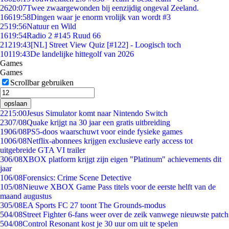
26
20:07
Twee zwaargewonden bij eenzijdig ongeval Zeeland.
166
19:58
Dingen waar je enorm vrolijk van wordt #3
25
19:56
Natuur en Wild
16
19:54
Radio 2 #145 Ruud 66
212
19:43
[NL] Street View Quiz [#122] - Loogisch toch
101
19:43
De landelijke hittegolf van 2026
Games
Games
Scrollbar gebruiken
opslaan
22
15:00
Jesus Simulator komt naar Nintendo Switch
23
07/08
Quake krijgt na 30 jaar een gratis uitbreiding
19
06/08
PS5-doos waarschuwt voor einde fysieke games
10
06/08
Netflix-abonnees krijgen exclusieve early access tot
uitgebreide GTA VI trailer
3
06/08
XBOX platform krijgt zijn eigen "Platinum" achievements dit
jaar
1
06/08
Forensics: Crime Scene Detective
1
05/08
Nieuwe XBOX Game Pass titels voor de eerste helft van de
maand augustus
3
05/08
EA Sports FC 27 toont The Grounds-modus
5
04/08
Street Fighter 6-fans weer over de zeik vanwege nieuwste patch
5
04/08
Control Resonant kost je 30 uur om uit te spelen