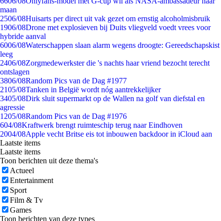
66
06/08
Onlyfans-model met G-cup wil als NASA-ambassadeur naar
maan
25
06/08
Huisarts per direct uit vak gezet om ernstig alcoholmisbruik
19
06/08
Drone met explosieven bij Duits vliegveld voedt vrees voor
hybride aanval
60
06/08
Waterschappen slaan alarm wegens droogte: Gereedschapskist
leeg
24
06/08
Zorgmedewerkster die 's nachts haar vriend bezocht terecht
ontslagen
38
06/08
Random Pics van de Dag #1977
21
05/08
Tanken in België wordt nóg aantrekkelijker
34
05/08
Dirk sluit supermarkt op de Wallen na golf van diefstal en
agressie
12
05/08
Random Pics van de Dag #1976
6
04/08
Kraftwerk brengt ruimteschip terug naar Eindhoven
20
04/08
Apple vecht Britse eis tot inbouwen backdoor in iCloud aan
Laatste items
Laatste items
Toon berichten uit deze thema's
Actueel
Entertainment
Sport
Film & Tv
Games
Toon berichten van deze types