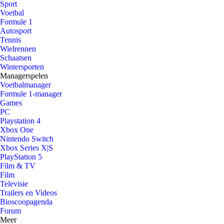
Sport
Voetbal
Formule 1
Autosport
Tennis
Wielrennen
Schaatsen
Wintersporten
Managerspelen
Voetbalmanager
Formule 1-manager
Games
PC
Playstation 4
Xbox One
Nintendo Switch
Xbox Series X|S
PlayStation 5
Film & TV
Film
Televisie
Trailers en Videos
Bioscoopagenda
Forum
Meer