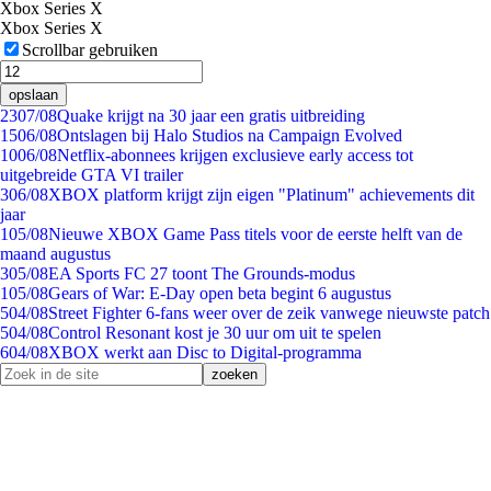
Xbox Series X
Xbox Series X
Scrollbar gebruiken
opslaan
23
07/08
Quake krijgt na 30 jaar een gratis uitbreiding
15
06/08
Ontslagen bij Halo Studios na Campaign Evolved
10
06/08
Netflix-abonnees krijgen exclusieve early access tot
uitgebreide GTA VI trailer
3
06/08
XBOX platform krijgt zijn eigen "Platinum" achievements dit
jaar
1
05/08
Nieuwe XBOX Game Pass titels voor de eerste helft van de
maand augustus
3
05/08
EA Sports FC 27 toont The Grounds-modus
1
05/08
Gears of War: E-Day open beta begint 6 augustus
5
04/08
Street Fighter 6-fans weer over de zeik vanwege nieuwste patch
5
04/08
Control Resonant kost je 30 uur om uit te spelen
6
04/08
XBOX werkt aan Disc to Digital-programma