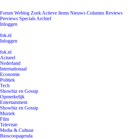
Forum
Weblog
Zoek
Actieve Items
Nieuws
Columns
Reviews
Previews
Specials
Archief
Inloggen
fok.nl
Inloggen
fok.nl
Actueel
Nederland
Internationaal
Economie
Politiek
Tech
Showbiz en Gossip
Opmerkelijk
Entertainment
Showbiz en Gossip
Muziek
Film
Televisie
Media & Cultuur
Bioscoopagenda