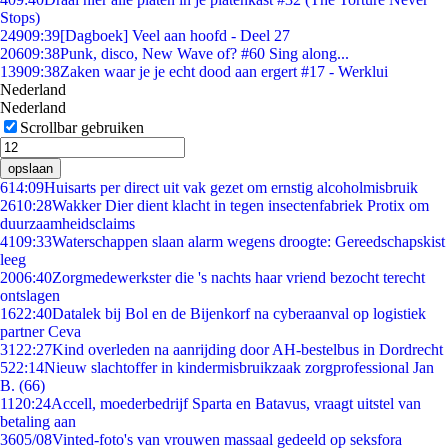
Stops)
249
09:39
[Dagboek] Veel aan hoofd - Deel 27
206
09:38
Punk, disco, New Wave of? #60 Sing along...
139
09:38
Zaken waar je je echt dood aan ergert #17 - Werklui
Nederland
Nederland
Scrollbar gebruiken
opslaan
6
14:09
Huisarts per direct uit vak gezet om ernstig alcoholmisbruik
26
10:28
Wakker Dier dient klacht in tegen insectenfabriek Protix om
duurzaamheidsclaims
41
09:33
Waterschappen slaan alarm wegens droogte: Gereedschapskist
leeg
20
06:40
Zorgmedewerkster die 's nachts haar vriend bezocht terecht
ontslagen
16
22:40
Datalek bij Bol en de Bijenkorf na cyberaanval op logistiek
partner Ceva
31
22:27
Kind overleden na aanrijding door AH-bestelbus in Dordrecht
5
22:14
Nieuw slachtoffer in kindermisbruikzaak zorgprofessional Jan
B. (66)
11
20:24
Accell, moederbedrijf Sparta en Batavus, vraagt uitstel van
betaling aan
36
05/08
Vinted-foto's van vrouwen massaal gedeeld op seksfora