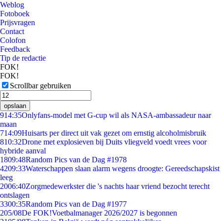
Weblog
Fotoboek
Prijsvragen
Contact
Colofon
Feedback
Tip de redactie
FOK!
FOK!
Scrollbar gebruiken
opslaan
9
14:35
Onlyfans-model met G-cup wil als NASA-ambassadeur naar
maan
7
14:09
Huisarts per direct uit vak gezet om ernstig alcoholmisbruik
8
10:32
Drone met explosieven bij Duits vliegveld voedt vrees voor
hybride aanval
18
09:48
Random Pics van de Dag #1978
42
09:33
Waterschappen slaan alarm wegens droogte: Gereedschapskist
leeg
20
06:40
Zorgmedewerkster die 's nachts haar vriend bezocht terecht
ontslagen
33
00:35
Random Pics van de Dag #1977
2
05/08
De FOK!Voetbalmanager 2026/2027 is begonnen