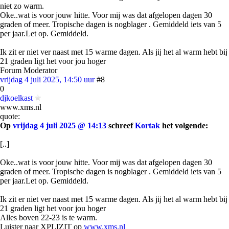
niet zo warm.
Oke..wat is voor jouw hitte. Voor mij was dat afgelopen dagen 30
graden of meer. Tropische dagen is nogblager . Gemiddeld iets van 5
per jaar.Let op. Gemiddeld.
Ik zit er niet ver naast met 15 warme dagen. Als jij het al warm hebt bij
21 graden ligt het voor jou hoger
Forum Moderator
vrijdag 4 juli 2025, 14:50 uur
#8
0
djkoelkast
www.xms.nl
quote:
Op
vrijdag 4 juli 2025 @ 14:13
schreef
Kortak
het volgende:
[..]
Oke..wat is voor jouw hitte. Voor mij was dat afgelopen dagen 30
graden of meer. Tropische dagen is nogblager . Gemiddeld iets van 5
per jaar.Let op. Gemiddeld.
Ik zit er niet ver naast met 15 warme dagen. Als jij het al warm hebt bij
21 graden ligt het voor jou hoger
Alles boven 22-23 is te warm.
Luister naar XPLIZIT op
www.xms.nl