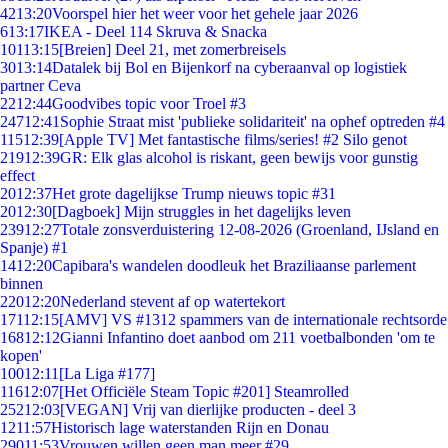
42
13:20
Voorspel hier het weer voor het gehele jaar 2026
6
13:17
IKEA - Deel 114 Skruva & Snacka
101
13:15
[Breien] Deel 21, met zomerbreisels
30
13:14
Datalek bij Bol en Bijenkorf na cyberaanval op logistiek
partner Ceva
22
12:44
Goodvibes topic voor Troel #3
247
12:41
Sophie Straat mist 'publieke solidariteit' na ophef optreden #4
115
12:39
[Apple TV] Met fantastische films/series! #2 Silo genot
219
12:39
GR: Elk glas alcohol is riskant, geen bewijs voor gunstig
effect
20
12:37
Het grote dagelijkse Trump nieuws topic #31
20
12:30
[Dagboek] Mijn struggles in het dagelijks leven
239
12:27
Totale zonsverduistering 12-08-2026 (Groenland, IJsland en
Spanje) #1
14
12:20
Capibara's wandelen doodleuk het Braziliaanse parlement
binnen
220
12:20
Nederland stevent af op watertekort
171
12:15
[AMV] VS #1312 spammers van de internationale rechtsorde
168
12:12
Gianni Infantino doet aanbod om 211 voetbalbonden 'om te
kopen'
100
12:11
[La Liga #177]
116
12:07
[Het Officiële Steam Topic #201] Steamrolled
252
12:03
[VEGAN] Vrij van dierlijke producten - deel 3
12
11:57
Historisch lage waterstanden Rijn en Donau
290
11:53
Vrouwen willen geen man meer #29