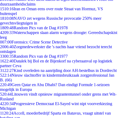
duurzaamheidsclaims
15
10:16
Iran en Oman eens over route Straat van Hormuz, VS
buitenspel
18
10:08
NAVO zet wegens Russische provocatie 250% meer
gevechtsvliegtuigen in
18
09:48
Random Pics van de Dag #1978
42
09:33
Waterschappen slaan alarm wegens droogte: Gereedschapskist
leeg
0
07:00
Forensics: Crime Scene Detective
20
06:40
Zorgmedewerkster die 's nachts haar vriend bezocht terecht
ontslagen
33
00:35
Random Pics van de Dag #1977
16
22:40
Datalek bij Bol en de Bijenkorf na cyberaanval op logistiek
partner Ceva
31
22:27
Kind overleden na aanrijding door AH-bestelbus in Dordrecht
5
22:14
Nieuw slachtoffer in kindermisbruikzaak zorgprofessional Jan
B. (66)
2
20:49
Geen Qatar en Abu Dhabi? Dan eindigt Formule 1-seizoen
mogelijk in Europa
5
20:44
Litouwen vindt opnieuw migrantentunnel onder grens met Wit-
Rusland
42
20:34
Progressieve Democraat El-Sayed wint nipt voorverkiezing
Michigan
11
20:24
Accell, moederbedrijf Sparta en Batavus, vraagt uitstel van
betaling aan