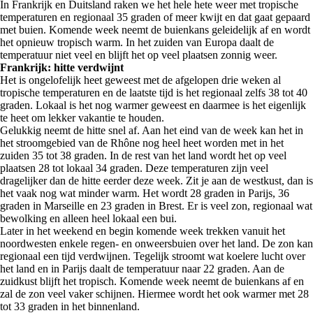
In Frankrijk en Duitsland raken we het hele hete weer met tropische
temperaturen en regionaal 35 graden of meer kwijt en dat gaat gepaard
met buien. Komende week neemt de buienkans geleidelijk af en wordt
het opnieuw tropisch warm. In het zuiden van Europa daalt de
temperatuur niet veel en blijft het op veel plaatsen zonnig weer.
Frankrijk: hitte verdwijnt
Het is ongelofelijk heet geweest met de afgelopen drie weken al
tropische temperaturen en de laatste tijd is het regionaal zelfs 38 tot 40
graden. Lokaal is het nog warmer geweest en daarmee is het eigenlijk
te heet om lekker vakantie te houden.
Gelukkig neemt de hitte snel af. Aan het eind van de week kan het in
het stroomgebied van de Rhône nog heel heet worden met in het
zuiden 35 tot 38 graden. In de rest van het land wordt het op veel
plaatsen 28 tot lokaal 34 graden. Deze temperaturen zijn veel
dragelijker dan de hitte eerder deze week. Zit je aan de westkust, dan is
het vaak nog wat minder warm. Het wordt 28 graden in Parijs, 36
graden in Marseille en 23 graden in Brest. Er is veel zon, regionaal wat
bewolking en alleen heel lokaal een bui.
Later in het weekend en begin komende week trekken vanuit het
noordwesten enkele regen- en onweersbuien over het land. De zon kan
regionaal een tijd verdwijnen. Tegelijk stroomt wat koelere lucht over
het land en in Parijs daalt de temperatuur naar 22 graden. Aan de
zuidkust blijft het tropisch. Komende week neemt de buienkans af en
zal de zon veel vaker schijnen. Hiermee wordt het ook warmer met 28
tot 33 graden in het binnenland.