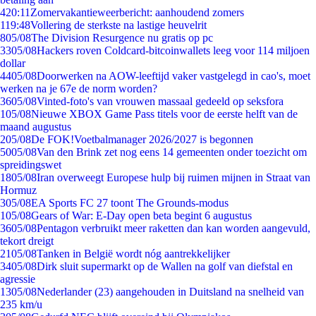
4
20:11
Zomervakantieweerbericht: aanhoudend zomers
1
19:48
Vollering de sterkste na lastige heuvelrit
8
05/08
The Division Resurgence nu gratis op pc
33
05/08
Hackers roven Coldcard-bitcoinwallets leeg voor 114 miljoen
dollar
44
05/08
Doorwerken na AOW-leeftijd vaker vastgelegd in cao's, moet
werken na je 67e de norm worden?
36
05/08
Vinted-foto's van vrouwen massaal gedeeld op seksfora
1
05/08
Nieuwe XBOX Game Pass titels voor de eerste helft van de
maand augustus
2
05/08
De FOK!Voetbalmanager 2026/2027 is begonnen
50
05/08
Van den Brink zet nog eens 14 gemeenten onder toezicht om
spreidingswet
18
05/08
Iran overweegt Europese hulp bij ruimen mijnen in Straat van
Hormuz
3
05/08
EA Sports FC 27 toont The Grounds-modus
1
05/08
Gears of War: E-Day open beta begint 6 augustus
36
05/08
Pentagon verbruikt meer raketten dan kan worden aangevuld,
tekort dreigt
21
05/08
Tanken in België wordt nóg aantrekkelijker
34
05/08
Dirk sluit supermarkt op de Wallen na golf van diefstal en
agressie
13
05/08
Nederlander (23) aangehouden in Duitsland na snelheid van
235 km/u