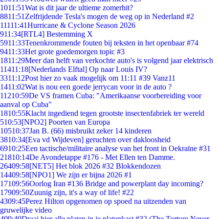
10
11:51
Wat is dit jaar de ultieme zomerhit?
88
11:51
Zelfrijdende Tesla's mogen de weg op in Nederland #2
111
11:41
Hurricane & Cyclone Season 2026
9
11:34
[RTL4] Bestemming X
59
11:33
Tenenkrommende fouten bij teksten in het openbaar #74
94
11:33
Het grote goedemorgen topic #3
18
11:29
Meer dan helft van verkochte auto's is volgend jaar elektrisch
114
11:18
[Nederlands Elftal] Op naar Louis IV?
33
11:12
Post hier zo vaak mogelijk om 11:11 #39 Vanz11
14
11:02
Wat is nou een goede jerrycan voor in de auto ?
112
10:59
De VS framen Cuba: "Amerikaanse voorbereiding voor
aanval op Cuba"
18
10:55
Klacht ingediend tegen grootste insectenfabriek ter wereld
5
10:53
[NPO2] Poorten van Europa
105
10:37
Jan B. (66) misbruikt zeker 14 kinderen
38
10:34
[Eva vd Wijdeven] geruchten over dakloosheid
69
10:25
Een tactische/militaire analyse van het front in Oekraïne #31
218
10:14
De Avondetappe #176 - Met Ellen ten Damme.
264
09:58
[NET5] Het blok 2026 #32 Blokkendozen
144
09:58
[NPO1] We zijn er bijna 2026 #1
171
09:56
Oorlog Iran #136 Bridge and powerplant day incoming?
179
09:50
Zuunig zijn, it's a way of life! #22
43
09:45
Perez Hilton opgenomen op spoed na uitzenden van
gruwelijke video
4
09:40
Draai hier alle platen in je platenkast #32 (The Torture Never