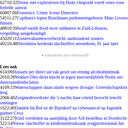
627
10:32
Drone met explosieven bij Duits vliegveld voedt vrees voor
hybride aanval
608
07:00
Forensics: Crime Scene Detective
545
11:27
Capibara's lopen Braziliaans parlementsgebouw Mato Grosso
binnen
488
10:59
Israël meldt dood twee militairen in Zuid-Libanon,
vergelding aangekondigd
450
20:11
Zomervakantieweerbericht: aanhoudend zomers
402
10:48
Hiroshima herdenkt slachtoffers atoombom, 81 jaar later
▼ Advertentie door Refinery89
Lees ook
6
14:09
Huisarts per direct uit vak gezet om ernstig alcoholmisbruik
26
10:28
Wakker Dier dient klacht in tegen insectenfabriek Protix om
duurzaamheidsclaims
41
09:33
Waterschappen slaan alarm wegens droogte: Gereedschapskist
leeg
20
06:40
Zorgmedewerkster die 's nachts haar vriend bezocht terecht
ontslagen
16
22:40
Datalek bij Bol en de Bijenkorf na cyberaanval op logistiek
partner Ceva
31
22:27
Kind overleden na aanrijding door AH-bestelbus in Dordrecht
5
22:14
Nieuw slachtoffer in kindermisbruikzaak zorgprofessional Jan