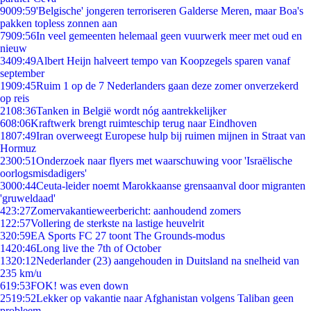
90
09:59
'Belgische' jongeren terroriseren Galderse Meren, maar Boa's
pakken topless zonnen aan
79
09:56
In veel gemeenten helemaal geen vuurwerk meer met oud en
nieuw
34
09:49
Albert Heijn halveert tempo van Koopzegels sparen vanaf
september
19
09:45
Ruim 1 op de 7 Nederlanders gaan deze zomer onverzekerd
op reis
21
08:36
Tanken in België wordt nóg aantrekkelijker
6
08:06
Kraftwerk brengt ruimteschip terug naar Eindhoven
18
07:49
Iran overweegt Europese hulp bij ruimen mijnen in Straat van
Hormuz
23
00:51
Onderzoek naar flyers met waarschuwing voor 'Israëlische
oorlogsmisdadigers'
30
00:44
Ceuta-leider noemt Marokkaanse grensaanval door migranten
'gruweldaad'
4
23:27
Zomervakantieweerbericht: aanhoudend zomers
1
22:57
Vollering de sterkste na lastige heuvelrit
3
20:59
EA Sports FC 27 toont The Grounds-modus
14
20:46
Long live the 7th of October
13
20:12
Nederlander (23) aangehouden in Duitsland na snelheid van
235 km/u
6
19:53
FOK! was even down
25
19:52
Lekker op vakantie naar Afghanistan volgens Taliban geen
probleem