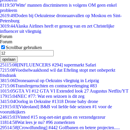
81
19:50
'Witte' mannen discrimineren is volgens OM geen enkel
probleem
26
19:49
Doden bij Oekraïense droneaanvallen op Moskou en Sint-
Petersburg
30
19:44
Alaska Airlines heeft er genoeg van en zet Christelijke
influencer uit vliegtuig
Forum
Forum
Scrollbar gebruiken
opslaan
251
15:08
[INFLUENCERS #294] supermarkt Safari
72
15:08
Voedselwaakhond wil dat Efteling stopt met onbeperkt
frisdrank
38
15:06
Droneaanval op Oekrains vliegtuig in Leipzig
27
15:06
Transfergeruchten en contractverlenging #83
10
15:05
GTA VI #12 GTA VI Extended look 27 Augustus Netflix/YT
179
15:04
NEC #77: Wat een seizoen is dit zeg
34
15:04
Oorlog in Oekraïne #1318 Drone baby drone
219
15:03
[Videoland] B&B vol liefde 6de seizoen #1 voor de
vooruitkijkers
246
15:03
Vinted #15 nog-net-niet gratis en verzendgezeur
118
14:58
Wat lees je nu? #96 zomerlezen
295
14:58
[Crowdfunding] #442 Golfbanen en betere projecten.....