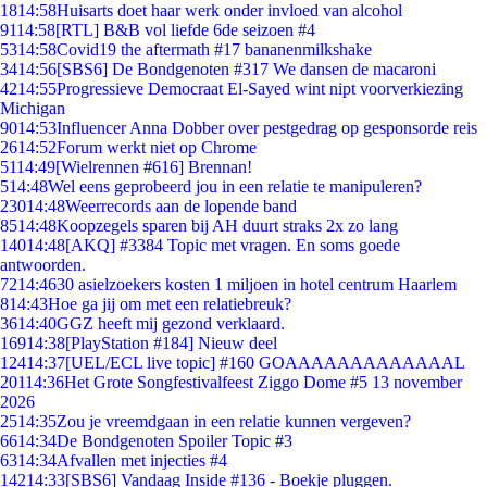
18
14:58
Huisarts doet haar werk onder invloed van alcohol
91
14:58
[RTL] B&B vol liefde 6de seizoen #4
53
14:58
Covid19 the aftermath #17 bananenmilkshake
34
14:56
[SBS6] De Bondgenoten #317 We dansen de macaroni
42
14:55
Progressieve Democraat El-Sayed wint nipt voorverkiezing
Michigan
90
14:53
Influencer Anna Dobber over pestgedrag op gesponsorde reis
26
14:52
Forum werkt niet op Chrome
51
14:49
[Wielrennen #616] Brennan!
5
14:48
Wel eens geprobeerd jou in een relatie te manipuleren?
230
14:48
Weerrecords aan de lopende band
85
14:48
Koopzegels sparen bij AH duurt straks 2x zo lang
140
14:48
[AKQ] #3384 Topic met vragen. En soms goede
antwoorden.
72
14:46
30 asielzoekers kosten 1 miljoen in hotel centrum Haarlem
8
14:43
Hoe ga jij om met een relatiebreuk?
36
14:40
GGZ heeft mij gezond verklaard.
169
14:38
[PlayStation #184] Nieuw deel
124
14:37
[UEL/ECL live topic] #160 GOAAAAAAAAAAAAAL
201
14:36
Het Grote Songfestivalfeest Ziggo Dome #5 13 november
2026
25
14:35
Zou je vreemdgaan in een relatie kunnen vergeven?
66
14:34
De Bondgenoten Spoiler Topic #3
63
14:34
Afvallen met injecties #4
142
14:33
[SBS6] Vandaag Inside #136 - Boekje pluggen.