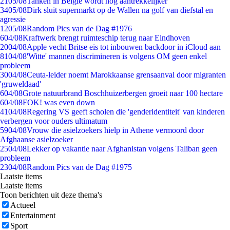
21
05/08
Tanken in België wordt nóg aantrekkelijker
34
05/08
Dirk sluit supermarkt op de Wallen na golf van diefstal en
agressie
12
05/08
Random Pics van de Dag #1976
6
04/08
Kraftwerk brengt ruimteschip terug naar Eindhoven
20
04/08
Apple vecht Britse eis tot inbouwen backdoor in iCloud aan
81
04/08
'Witte' mannen discrimineren is volgens OM geen enkel
probleem
30
04/08
Ceuta-leider noemt Marokkaanse grensaanval door migranten
'gruweldaad'
6
04/08
Grote natuurbrand Boschhuizerbergen groeit naar 100 hectare
6
04/08
FOK! was even down
41
04/08
Regering VS geeft scholen die 'genderidentiteit' van kinderen
verbergen voor ouders ultimatum
59
04/08
Vrouw die asielzoekers hielp in Athene vermoord door
Afghaanse asielzoeker
25
04/08
Lekker op vakantie naar Afghanistan volgens Taliban geen
probleem
23
04/08
Random Pics van de Dag #1975
Laatste items
Laatste items
Toon berichten uit deze thema's
Actueel
Entertainment
Sport