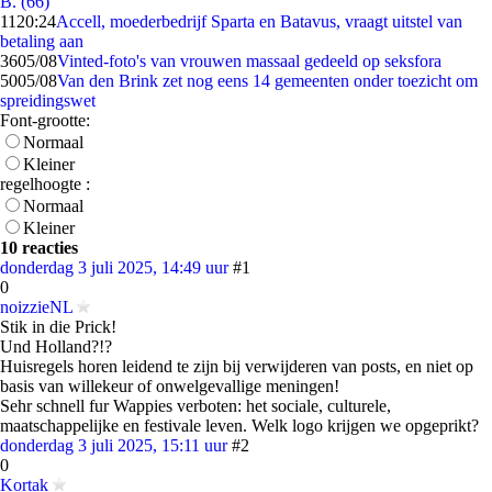
B. (66)
11
20:24
Accell, moederbedrijf Sparta en Batavus, vraagt uitstel van
betaling aan
36
05/08
Vinted-foto's van vrouwen massaal gedeeld op seksfora
50
05/08
Van den Brink zet nog eens 14 gemeenten onder toezicht om
spreidingswet
Font-grootte:
Normaal
Kleiner
regelhoogte :
Normaal
Kleiner
10 reacties
donderdag 3 juli 2025, 14:49 uur
#1
0
noizzieNL
Stik in die Prick!
Und Holland?!?
Huisregels horen leidend te zijn bij verwijderen van posts, en niet op
basis van willekeur of onwelgevallige meningen!
Sehr schnell fur Wappies verboten: het sociale, culturele,
maatschappelijke en festivale leven. Welk logo krijgen we opgeprikt?
donderdag 3 juli 2025, 15:11 uur
#2
0
Kortak