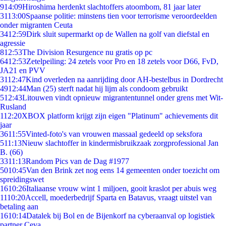
9
14:09
Hiroshima herdenkt slachtoffers atoombom, 81 jaar later
31
13:00
Spaanse politie: minstens tien voor terrorisme veroordeelden
onder migranten Ceuta
34
12:59
Dirk sluit supermarkt op de Wallen na golf van diefstal en
agressie
8
12:53
The Division Resurgence nu gratis op pc
64
12:53
Zetelpeiling: 24 zetels voor Pro en 18 zetels voor D66, FvD,
JA21 en PVV
31
12:47
Kind overleden na aanrijding door AH-bestelbus in Dordrecht
49
12:44
Man (25) sterft nadat hij lijm als condoom gebruikt
5
12:43
Litouwen vindt opnieuw migrantentunnel onder grens met Wit-
Rusland
1
12:20
XBOX platform krijgt zijn eigen "Platinum" achievements dit
jaar
36
11:55
Vinted-foto's van vrouwen massaal gedeeld op seksfora
5
11:13
Nieuw slachtoffer in kindermisbruikzaak zorgprofessional Jan
B. (66)
33
11:13
Random Pics van de Dag #1977
50
10:45
Van den Brink zet nog eens 14 gemeenten onder toezicht om
spreidingswet
16
10:26
Italiaanse vrouw wint 1 miljoen, gooit kraslot per abuis weg
11
10:20
Accell, moederbedrijf Sparta en Batavus, vraagt uitstel van
betaling aan
16
10:14
Datalek bij Bol en de Bijenkorf na cyberaanval op logistiek
partner Ceva