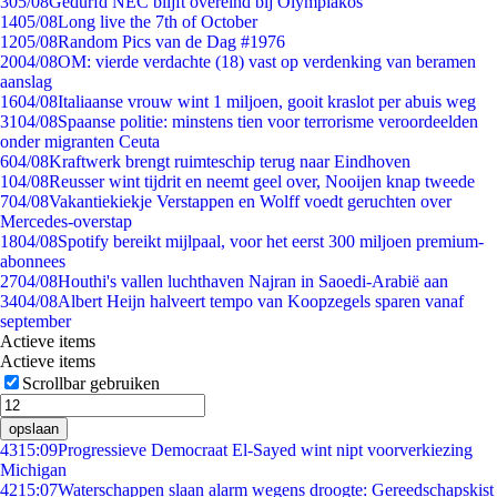
3
05/08
Gedurfd NEC blijft overeind bij Olympiakos
14
05/08
Long live the 7th of October
12
05/08
Random Pics van de Dag #1976
20
04/08
OM: vierde verdachte (18) vast op verdenking van beramen
aanslag
16
04/08
Italiaanse vrouw wint 1 miljoen, gooit kraslot per abuis weg
31
04/08
Spaanse politie: minstens tien voor terrorisme veroordeelden
onder migranten Ceuta
6
04/08
Kraftwerk brengt ruimteschip terug naar Eindhoven
1
04/08
Reusser wint tijdrit en neemt geel over, Nooijen knap tweede
7
04/08
Vakantiekiekje Verstappen en Wolff voedt geruchten over
Mercedes-overstap
18
04/08
Spotify bereikt mijlpaal, voor het eerst 300 miljoen premium-
abonnees
27
04/08
Houthi's vallen luchthaven Najran in Saoedi-Arabië aan
34
04/08
Albert Heijn halveert tempo van Koopzegels sparen vanaf
september
Actieve items
Actieve items
Scrollbar gebruiken
opslaan
43
15:09
Progressieve Democraat El-Sayed wint nipt voorverkiezing
Michigan
42
15:07
Waterschappen slaan alarm wegens droogte: Gereedschapskist