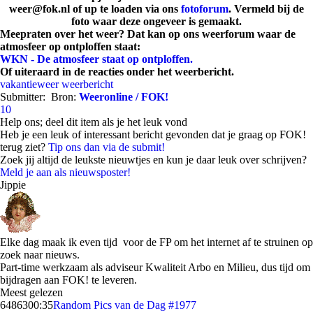
weer@fok.nl of up te loaden via ons
fotoforum
. Vermeld bij de
foto waar deze ongeveer is gemaakt.
Meepraten over het weer? Dat kan op ons weerforum waar de
atmosfeer op ontploffen staat:
WKN - De atmosfeer staat op ontploffen.
Of uiteraard in de reacties onder het weerbericht.
vakantieweer
weerbericht
Submitter:
Bron:
Weeronline / FOK!
10
Help ons; deel dit item als je het leuk vond
Heb je een leuk of interessant bericht gevonden dat je graag op FOK!
terug ziet?
Tip ons dan via de submit!
Zoek jij altijd de leukste nieuwtjes en kun je daar leuk over schrijven?
Meld je aan als nieuwsposter!
Jippie
Elke dag maak ik even tijd voor de FP om het internet af te struinen op
zoek naar nieuws.
Part-time werkzaam als adviseur Kwaliteit Arbo en Milieu, dus tijd om
bijdragen aan FOK! te leveren.
Meest gelezen
64863
00:35
Random Pics van de Dag #1977