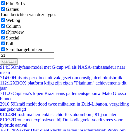
Film & Tv
Games
Toon berichten van deze types
Weblog
Column
(P)review
Special
Poll
Scrollbar gebruiken
opslaan
9
14:35
Onlyfans-model met G-cup wil als NASA-ambassadeur naar
maan
7
14:09
Huisarts per direct uit vak gezet om ernstig alcoholmisbruik
1
12:12
XBOX platform krijgt zijn eigen "Platinum" achievements dit
jaar
7
11:27
Capibara's lopen Braziliaans parlementsgebouw Mato Grosso
binnen
29
10:59
Israël meldt dood twee militairen in Zuid-Libanon, vergelding
aangekondigd
9
10:48
Hiroshima herdenkt slachtoffers atoombom, 81 jaar later
8
10:32
Drone met explosieven bij Duits vliegveld voedt vrees voor
hybride aanval
26
10:28
Wakker Dier dient klacht in tegen insectenfabriek Protix om