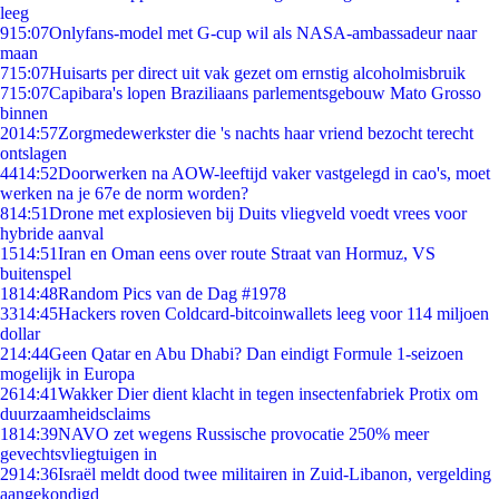
leeg
9
15:07
Onlyfans-model met G-cup wil als NASA-ambassadeur naar
maan
7
15:07
Huisarts per direct uit vak gezet om ernstig alcoholmisbruik
7
15:07
Capibara's lopen Braziliaans parlementsgebouw Mato Grosso
binnen
20
14:57
Zorgmedewerkster die 's nachts haar vriend bezocht terecht
ontslagen
44
14:52
Doorwerken na AOW-leeftijd vaker vastgelegd in cao's, moet
werken na je 67e de norm worden?
8
14:51
Drone met explosieven bij Duits vliegveld voedt vrees voor
hybride aanval
15
14:51
Iran en Oman eens over route Straat van Hormuz, VS
buitenspel
18
14:48
Random Pics van de Dag #1978
33
14:45
Hackers roven Coldcard-bitcoinwallets leeg voor 114 miljoen
dollar
2
14:44
Geen Qatar en Abu Dhabi? Dan eindigt Formule 1-seizoen
mogelijk in Europa
26
14:41
Wakker Dier dient klacht in tegen insectenfabriek Protix om
duurzaamheidsclaims
18
14:39
NAVO zet wegens Russische provocatie 250% meer
gevechtsvliegtuigen in
29
14:36
Israël meldt dood twee militairen in Zuid-Libanon, vergelding
aangekondigd