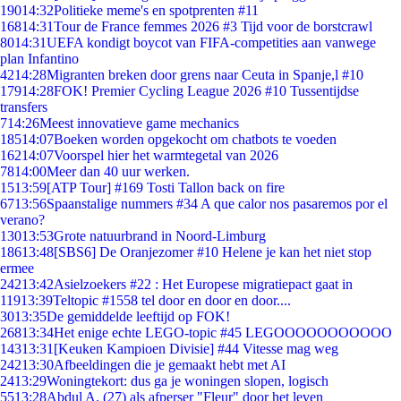
190
14:32
Politieke meme's en spotprenten #11
168
14:31
Tour de France femmes 2026 #3 Tijd voor de borstcrawl
80
14:31
UEFA kondigt boycot van FIFA-competities aan vanwege
plan Infantino
42
14:28
Migranten breken door grens naar Ceuta in Spanje,l #10
179
14:28
FOK! Premier Cycling League 2026 #10 Tussentijdse
transfers
7
14:26
Meest innovatieve game mechanics
185
14:07
Boeken worden opgekocht om chatbots te voeden
162
14:07
Voorspel hier het warmtegetal van 2026
78
14:00
Meer dan 40 uur werken.
15
13:59
[ATP Tour] #169 Tosti Tallon back on fire
67
13:56
Spaanstalige nummers #34 A que calor nos pasaremos por el
verano?
130
13:53
Grote natuurbrand in Noord-Limburg
186
13:48
[SBS6] De Oranjezomer #10 Helene je kan het niet stop
ermee
242
13:42
Asielzoekers #22 : Het Europese migratiepact gaat in
119
13:39
Teltopic #1558 tel door en door en door....
30
13:35
De gemiddelde leeftijd op FOK!
268
13:34
Het enige echte LEGO-topic #45 LEGOOOOOOOOOOO
143
13:31
[Keuken Kampioen Divisie] #44 Vitesse mag weg
242
13:30
Afbeeldingen die je gemaakt hebt met AI
24
13:29
Woningtekort: dus ga je woningen slopen, logisch
55
13:28
Abdul A. (27) als afperser "Fleur" door het leven