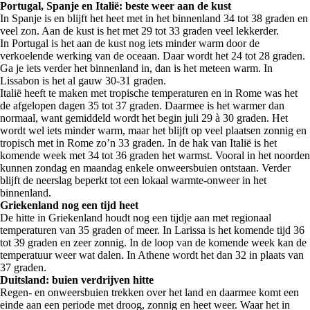
Portugal, Spanje en Italië: beste weer aan de kust
In Spanje is en blijft het heet met in het binnenland 34 tot 38 graden en
veel zon. Aan de kust is het met 29 tot 33 graden veel lekkerder.
In Portugal is het aan de kust nog iets minder warm door de
verkoelende werking van de oceaan. Daar wordt het 24 tot 28 graden.
Ga je iets verder het binnenland in, dan is het meteen warm. In
Lissabon is het al gauw 30-31 graden.
Italië heeft te maken met tropische temperaturen en in Rome was het
de afgelopen dagen 35 tot 37 graden. Daarmee is het warmer dan
normaal, want gemiddeld wordt het begin juli 29 à 30 graden. Het
wordt wel iets minder warm, maar het blijft op veel plaatsen zonnig en
tropisch met in Rome zo’n 33 graden. In de hak van Italië is het
komende week met 34 tot 36 graden het warmst. Vooral in het noorden
kunnen zondag en maandag enkele onweersbuien ontstaan. Verder
blijft de neerslag beperkt tot een lokaal warmte-onweer in het
binnenland.
Griekenland nog een tijd heet
De hitte in Griekenland houdt nog een tijdje aan met regionaal
temperaturen van 35 graden of meer. In Larissa is het komende tijd 36
tot 39 graden en zeer zonnig. In de loop van de komende week kan de
temperatuur weer wat dalen. In Athene wordt het dan 32 in plaats van
37 graden.
Duitsland: buien verdrijven hitte
Regen- en onweersbuien trekken over het land en daarmee komt een
einde aan een periode met droog, zonnig en heet weer. Waar het in