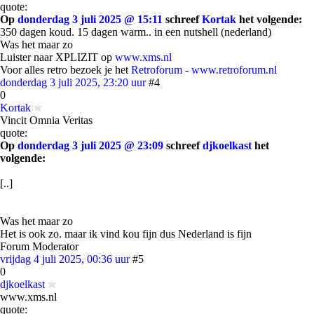
quote:
Op
donderdag 3 juli 2025 @ 15:11
schreef
Kortak
het volgende:
350 dagen koud. 15 dagen warm.. in een nutshell (nederland)
Was het maar zo
Luister naar XPLIZIT op
www.xms.nl
Voor alles retro bezoek je het
Retroforum
-
www.retroforum.nl
donderdag 3 juli 2025, 23:20 uur
#4
0
Kortak
Vincit Omnia Veritas
quote:
Op
donderdag 3 juli 2025 @ 23:09
schreef
djkoelkast
het
volgende:
[..]
Was het maar zo
Het is ook zo. maar ik vind kou fijn dus Nederland is fijn
Forum Moderator
vrijdag 4 juli 2025, 00:36 uur
#5
0
djkoelkast
www.xms.nl
quote: