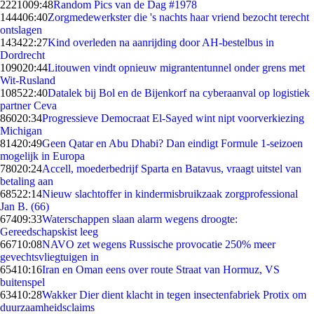
22210
09:48
Random Pics van de Dag #1978
1444
06:40
Zorgmedewerkster die 's nachts haar vriend bezocht terecht
ontslagen
1434
22:27
Kind overleden na aanrijding door AH-bestelbus in
Dordrecht
1090
20:44
Litouwen vindt opnieuw migrantentunnel onder grens met
Wit-Rusland
1085
22:40
Datalek bij Bol en de Bijenkorf na cyberaanval op logistiek
partner Ceva
860
20:34
Progressieve Democraat El-Sayed wint nipt voorverkiezing
Michigan
814
20:49
Geen Qatar en Abu Dhabi? Dan eindigt Formule 1-seizoen
mogelijk in Europa
780
20:24
Accell, moederbedrijf Sparta en Batavus, vraagt uitstel van
betaling aan
685
22:14
Nieuw slachtoffer in kindermisbruikzaak zorgprofessional
Jan B. (66)
674
09:33
Waterschappen slaan alarm wegens droogte:
Gereedschapskist leeg
667
10:08
NAVO zet wegens Russische provocatie 250% meer
gevechtsvliegtuigen in
654
10:16
Iran en Oman eens over route Straat van Hormuz, VS
buitenspel
634
10:28
Wakker Dier dient klacht in tegen insectenfabriek Protix om
duurzaamheidsclaims