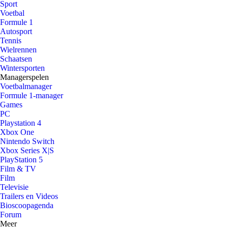
Sport
Voetbal
Formule 1
Autosport
Tennis
Wielrennen
Schaatsen
Wintersporten
Managerspelen
Voetbalmanager
Formule 1-manager
Games
PC
Playstation 4
Xbox One
Nintendo Switch
Xbox Series X|S
PlayStation 5
Film & TV
Film
Televisie
Trailers en Videos
Bioscoopagenda
Forum
Meer