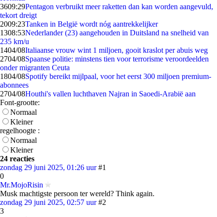
36
09:29
Pentagon verbruikt meer raketten dan kan worden aangevuld,
tekort dreigt
20
09:23
Tanken in België wordt nóg aantrekkelijker
13
08:53
Nederlander (23) aangehouden in Duitsland na snelheid van
235 km/u
14
04/08
Italiaanse vrouw wint 1 miljoen, gooit kraslot per abuis weg
27
04/08
Spaanse politie: minstens tien voor terrorisme veroordeelden
onder migranten Ceuta
18
04/08
Spotify bereikt mijlpaal, voor het eerst 300 miljoen premium-
abonnees
27
04/08
Houthi's vallen luchthaven Najran in Saoedi-Arabië aan
Font-grootte:
Normaal
Kleiner
regelhoogte :
Normaal
Kleiner
24 reacties
zondag 29 juni 2025, 01:26 uur
#1
0
Mr.MojoRisin
Musk machtigste persoon ter wereld? Think again.
zondag 29 juni 2025, 02:57 uur
#2
3