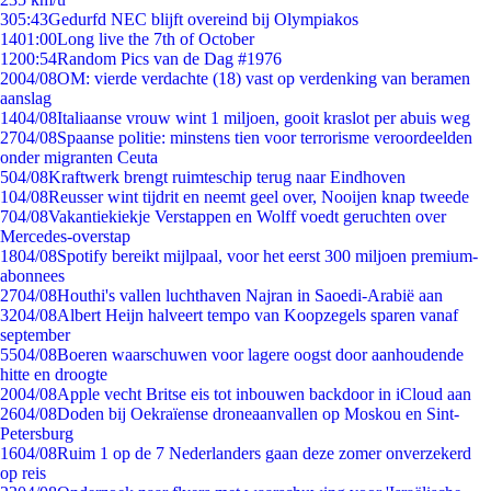
3
05:43
Gedurfd NEC blijft overeind bij Olympiakos
14
01:00
Long live the 7th of October
12
00:54
Random Pics van de Dag #1976
20
04/08
OM: vierde verdachte (18) vast op verdenking van beramen
aanslag
14
04/08
Italiaanse vrouw wint 1 miljoen, gooit kraslot per abuis weg
27
04/08
Spaanse politie: minstens tien voor terrorisme veroordeelden
onder migranten Ceuta
5
04/08
Kraftwerk brengt ruimteschip terug naar Eindhoven
1
04/08
Reusser wint tijdrit en neemt geel over, Nooijen knap tweede
7
04/08
Vakantiekiekje Verstappen en Wolff voedt geruchten over
Mercedes-overstap
18
04/08
Spotify bereikt mijlpaal, voor het eerst 300 miljoen premium-
abonnees
27
04/08
Houthi's vallen luchthaven Najran in Saoedi-Arabië aan
32
04/08
Albert Heijn halveert tempo van Koopzegels sparen vanaf
september
55
04/08
Boeren waarschuwen voor lagere oogst door aanhoudende
hitte en droogte
20
04/08
Apple vecht Britse eis tot inbouwen backdoor in iCloud aan
26
04/08
Doden bij Oekraïense droneaanvallen op Moskou en Sint-
Petersburg
16
04/08
Ruim 1 op de 7 Nederlanders gaan deze zomer onverzekerd
op reis