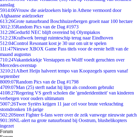
aanslag
59
14:06
Vrouw die asielzoekers hielp in Athene vermoord door
Afghaanse asielzoeker
6
13:26
Grote natuurbrand Boschhuizerbergen groeit naar 100 hectare
30
12:35
Random Pics van de Dag #1973
3
12:28
Gedurfd NEC blijft overeind bij Olympiakos
5
12:23
Kraftwerk brengt ruimteschip terug naar Eindhoven
5
12:04
Control Resonant kost je 30 uur om uit te spelen
1
11:47
Nieuwe XBOX Game Pass titels voor de eerste helft van de
maand augustus
7
10:24
Vakantiekiekje Verstappen en Wolff voedt geruchten over
Mercedes-overstap
32
10:21
Albert Heijn halveert tempo van Koopzegels sparen vanaf
september
80
09:07
Random Pics van de Dag #1798
47
09:07
Man (25) sterft nadat hij lijm als condoom gebruikt
41
08:27
Regering VS geeft scholen die 'genderidentiteit' van kinderen
verbergen voor ouders ultimatum
50
07:26
Twee Syriërs krijgen 11 jaar cel voor brute verkrachting
stomdronken 18-jarige
5
02:20
Street Fighter 6-fans weer over de zeik vanwege nieuwste patch
9
01:39
NL-alert na grote natuurbrand bij Oostrum, blushelikopters
ingezet
Forum
Forum