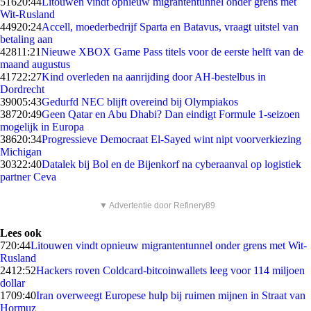
516
20:44
Litouwen vindt opnieuw migrantentunnel onder grens met
Wit-Rusland
449
20:24
Accell, moederbedrijf Sparta en Batavus, vraagt uitstel van
betaling aan
428
11:21
Nieuwe XBOX Game Pass titels voor de eerste helft van de
maand augustus
417
22:27
Kind overleden na aanrijding door AH-bestelbus in
Dordrecht
390
05:43
Gedurfd NEC blijft overeind bij Olympiakos
387
20:49
Geen Qatar en Abu Dhabi? Dan eindigt Formule 1-seizoen
mogelijk in Europa
386
20:34
Progressieve Democraat El-Sayed wint nipt voorverkiezing
Michigan
303
22:40
Datalek bij Bol en de Bijenkorf na cyberaanval op logistiek
partner Ceva
▼ Advertentie door Refinery89
Lees ook
7
20:44
Litouwen vindt opnieuw migrantentunnel onder grens met Wit-
Rusland
24
12:52
Hackers roven Coldcard-bitcoinwallets leeg voor 114 miljoen
dollar
17
09:40
Iran overweegt Europese hulp bij ruimen mijnen in Straat van
Hormuz