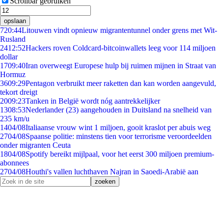
Scrollbar gebruiken
opslaan
7
20:44
Litouwen vindt opnieuw migrantentunnel onder grens met Wit-
Rusland
24
12:52
Hackers roven Coldcard-bitcoinwallets leeg voor 114 miljoen
dollar
17
09:40
Iran overweegt Europese hulp bij ruimen mijnen in Straat van
Hormuz
36
09:29
Pentagon verbruikt meer raketten dan kan worden aangevuld,
tekort dreigt
20
09:23
Tanken in België wordt nóg aantrekkelijker
13
08:53
Nederlander (23) aangehouden in Duitsland na snelheid van
235 km/u
14
04/08
Italiaanse vrouw wint 1 miljoen, gooit kraslot per abuis weg
27
04/08
Spaanse politie: minstens tien voor terrorisme veroordeelden
onder migranten Ceuta
18
04/08
Spotify bereikt mijlpaal, voor het eerst 300 miljoen premium-
abonnees
27
04/08
Houthi's vallen luchthaven Najran in Saoedi-Arabië aan