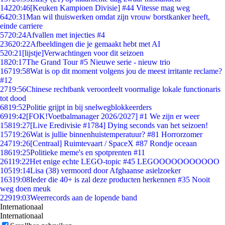
142
20:46
[Keuken Kampioen Divisie] #44 Vitesse mag weg
64
20:31
Man wil thuiswerken omdat zijn vrouw borstkanker heeft,
einde carriere
57
20:24
Afvallen met injecties #4
236
20:22
Afbeeldingen die je gemaakt hebt met AI
5
20:21
[lijstje]Verwachtingen voor dit seizoen
18
20:17
The Grand Tour #5 Nieuwe serie - nieuw trio
167
19:58
Wat is op dit moment volgens jou de meest irritante reclame?
#12
27
19:56
Chinese rechtbank veroordeelt voormalige lokale functionaris
tot dood
68
19:52
Politie grijpt in bij snelwegblokkeerders
69
19:42
[FOK!Voetbalmanager 2026/2027] #1 We zijn er weer
158
19:27
[Live Eredivisie #1784] Dying seconds van het seizoen!
157
19:26
Wat is jullie binnenhuistemperatuur? #81 Horrorzomer
247
19:26
[Centraal] Ruimtevaart / SpaceX #87 Rondje oceaan
186
19:25
Politieke meme's en spotprenten #11
261
19:22
Het enige echte LEGO-topic #45 LEGOOOOOOOOOOO
105
19:14
Lisa (38) vermoord door Afghaanse asielzoeker
163
19:08
Ieder die 40+ is zal deze producten herkennen #35 Nooit
weg doen meuk
229
19:03
Weerrecords aan de lopende band
Internationaal
Internationaal