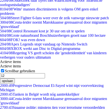
22
04/08
Onderzoek naar flyers met waarschuwing voor 'Israëlische
oorlogsmisdadigers'
81
04/08
'Witte' mannen discrimineren is volgens OM geen enkel
probleem
5
04/08
Street Fighter 6-fans weer over de zeik vanwege nieuwste patch
30
04/08
Ceuta-leider noemt Marokkaanse grensaanval door migranten
'gruweldaad'
5
04/08
Control Resonant kost je 30 uur om uit te spelen
6
04/08
Grote natuurbrand Boschhuizerbergen groeit naar 100 hectare
6
04/08
FOK! was even down
2
04/08
Apex Legends stopt vandaag op Nintendo Switch
6
04/08
XBOX werkt aan Disc to Digital-programma
41
04/08
Regering VS geeft scholen die 'genderidentiteit' van kinderen
verbergen voor ouders ultimatum
Actieve items
Actieve items
Scrollbar gebruiken
opslaan
20
00:49
Progressieve Democraat El-Sayed wint nipt voorverkiezing
Michigan
20
00:45
Tanken in België wordt nóg aantrekkelijker
30
00:44
Ceuta-leider noemt Marokkaanse grensaanval door migranten
'gruweldaad'
27
00:43
Spaanse politie: minstens tien voor terrorisme veroordeelden