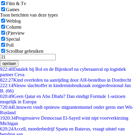
Film & Tv
Games
Toon berichten van deze types
Weblog
Column
(P)review
Special
Poll
Scrollbar gebruiken
opslaan
9
22:40
Datalek bij Bol en de Bijenkorf na cyberaanval op logistiek
partner Ceva
8
22:27
Kind overleden na aanrijding door AH-bestelbus in Dordrecht
2
22:14
Nieuw slachtoffer in kindermisbruikzaak zorgprofessional Jan
B. (66)
0
20:49
Geen Qatar en Abu Dhabi? Dan eindigt Formule 1-seizoen
mogelijk in Europa
7
20:44
Litouwen vindt opnieuw migrantentunnel onder grens met Wit-
Rusland
19
20:34
Progressieve Democraat El-Sayed wint nipt voorverkiezing
Michigan
6
20:24
Accell, moederbedrijf Sparta en Batavus, vraagt uitstel van
betaling aan