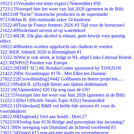
195
23:15
Verander een letter expert (7lettereditie) #50
27
23:13
Voorspel hier het weer van Juli 2026 (gemeten in de Bilt)
149
23:08
"Niche"-historische producten in de supermarkt
97
23:06
Jan B. (66) misbruikt zeker 14 kinderen
155
22:49
Tour de France femmes 2026 #3 Tijd voor de borstcrawl
216
22:49
Nederland stevent af op watertekort
217
22:46
GR: Elk glas alcohol is riskant, geen bewijs voor gunstig
effect
169
22:40
Boeken worden opgekocht om chatbots te voeden
3
22:36
EK Atletiek 2026 te Birmingham #1
133
22:36
Wat je ook stemt, je krijgt in NL altijd Links Liberaal Beleid.
4
22:30
[NPO2] Poorten van Europa
124
22:29
[DRT SC] #6: RendacGoden sponsored by TONZON
214
22:29
De Avondetappe #176 - Met Ellen ten Damme.
278
22:22
[Crowdfunding] #442 Golfbanen en betere projecten.....
69
22:19
Nabil B. (20) rijdt fietser aan tijdens dollemansrit
32
22:18
[Alpineskiën] #20 Op weg naar de OS!
41
22:15
Voorspel hier het weer van Juni 2026 (gemeten in de Bilt)
112
22:13
[Het Officiële Steam Topic #201] Steamrolled
209
22:11
[Videoland] B&B vol liefde 6de seizoen #1 voor de
vooruitkijkers
248
22:09
[Dagboek] Veel aan hoofd - Deel 27
170
22:03
Oorlog Iran #136 Bridge and powerplant day incoming?
56
21:59
De neergang van Duitsland als lichtend voorbeeld #3
239
21:54
Vinted #15 nog-net-niet gratis en verzendgezeur