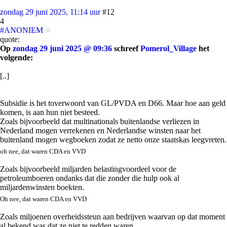
zondag 29 juni 2025, 11:14 uur
#12
4
#ANONIEM
quote:
Op
zondag 29 juni 2025 @ 09:36
schreef
Pomerol_Village
het
volgende:
[..]
Subsidie is het toverwoord van GL/PVDA en D66. Maar hoe aan geld
komen, is aan hun niet besteed.
Zoals bijvoorbeeld dat multinationals buitenlandse verliezen in
Nederland mogen verrekenen en Nederlandse winsten naar het
buitenland mogen wegboeken zodat ze netto onze staatskas leegvreten.
oh nee, dat waren CDA en VVD
Zoals bijvoorbeeld miljarden belastingvoordeel voor de
petroleumboeren ondanks dat die zonder die hulp ook al
miljardenwinsten boekten.
Oh nee, dat waren CDA en VVD
Zoals miljoenen overheidssteun aan bedrijven waarvan op dat moment
al bekend was dat ze niet te redden waren.