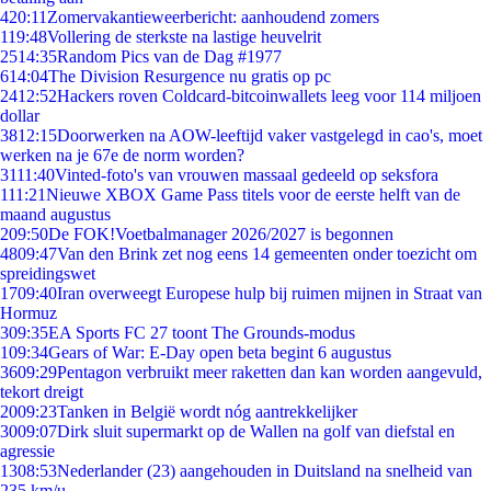
4
20:11
Zomervakantieweerbericht: aanhoudend zomers
1
19:48
Vollering de sterkste na lastige heuvelrit
25
14:35
Random Pics van de Dag #1977
6
14:04
The Division Resurgence nu gratis op pc
24
12:52
Hackers roven Coldcard-bitcoinwallets leeg voor 114 miljoen
dollar
38
12:15
Doorwerken na AOW-leeftijd vaker vastgelegd in cao's, moet
werken na je 67e de norm worden?
31
11:40
Vinted-foto's van vrouwen massaal gedeeld op seksfora
1
11:21
Nieuwe XBOX Game Pass titels voor de eerste helft van de
maand augustus
2
09:50
De FOK!Voetbalmanager 2026/2027 is begonnen
48
09:47
Van den Brink zet nog eens 14 gemeenten onder toezicht om
spreidingswet
17
09:40
Iran overweegt Europese hulp bij ruimen mijnen in Straat van
Hormuz
3
09:35
EA Sports FC 27 toont The Grounds-modus
1
09:34
Gears of War: E-Day open beta begint 6 augustus
36
09:29
Pentagon verbruikt meer raketten dan kan worden aangevuld,
tekort dreigt
20
09:23
Tanken in België wordt nóg aantrekkelijker
30
09:07
Dirk sluit supermarkt op de Wallen na golf van diefstal en
agressie
13
08:53
Nederlander (23) aangehouden in Duitsland na snelheid van
235 km/u