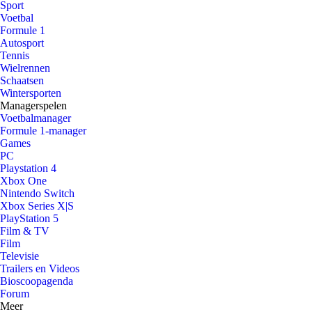
Sport
Voetbal
Formule 1
Autosport
Tennis
Wielrennen
Schaatsen
Wintersporten
Managerspelen
Voetbalmanager
Formule 1-manager
Games
PC
Playstation 4
Xbox One
Nintendo Switch
Xbox Series X|S
PlayStation 5
Film & TV
Film
Televisie
Trailers en Videos
Bioscoopagenda
Forum
Meer