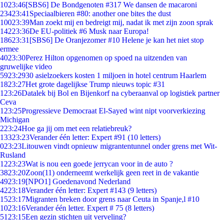
10
23:46
[SBS6] De Bondgenoten #317 We dansen de macaroni
234
23:41
Speciaalbieren #80: another one bites the dust
100
23:39
Man zoekt mij en bedreigt mij, nadat ik met zijn zoon sprak
142
23:36
De EU-politiek #6 Musk naar Europa!
186
23:31
[SBS6] De Oranjezomer #10 Helene je kan het niet stop
ermee
40
23:30
Perez Hilton opgenomen op spoed na uitzenden van
gruwelijke video
59
23:29
30 asielzoekers kosten 1 miljoen in hotel centrum Haarlem
18
23:27
Het grote dagelijkse Trump nieuws topic #31
1
23:26
Datalek bij Bol en Bijenkorf na cyberaanval op logistiek partner
Ceva
1
23:25
Progressieve Democraat El-Sayed wint nipt voorverkiezing
Michigan
2
23:24
Hoe ga jij om met een relatiebreuk?
133
23:23
Verander één letter: Expert #91 (10 letters)
0
23:23
Litouwen vindt opnieuw migrantentunnel onder grens met Wit-
Rusland
12
23:23
Wat is nou een goede jerrycan voor in de auto ?
38
23:20
Zoon(11) onderneemt werkelijk geen reet in de vakantie
49
23:19
[NPO1] Goedenavond Nederland
42
23:18
Verander één letter: Expert #143 (9 letters)
15
23:17
Migranten breken door grens naar Ceuta in Spanje,l #10
10
23:16
Verander één letter. Expert # 75 (8 letters)
51
23:15
Een gezin stichten uit verveling?