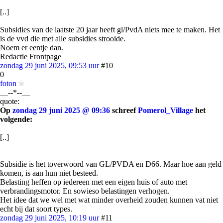
[..]
Subsidies van de laatste 20 jaar heeft gl/PvdA niets mee te maken. Het
is de vvd die met alle subsidies strooide.
Noem er eentje dan.
Redactie Frontpage
zondag 29 juni 2025, 09:53 uur
#10
0
foton
__--*--__
quote:
Op
zondag 29 juni 2025 @ 09:36
schreef
Pomerol_Village
het
volgende:
[..]
Subsidie is het toverwoord van GL/PVDA en D66. Maar hoe aan geld
komen, is aan hun niet besteed.
Belasting heffen op iedereen met een eigen huis of auto met
verbrandingsmotor. En sowieso belastingen verhogen.
Het idee dat we wel met wat minder overheid zouden kunnen vat niet
echt bij dat soort types.
zondag 29 juni 2025, 10:19 uur
#11