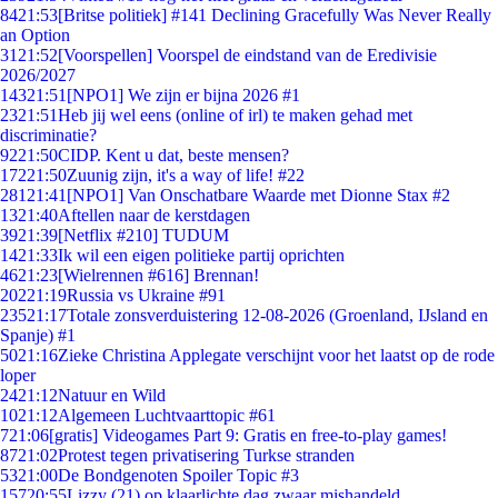
84
21:53
[Britse politiek] #141 Declining Gracefully Was Never Really
an Option
31
21:52
[Voorspellen] Voorspel de eindstand van de Eredivisie
2026/2027
143
21:51
[NPO1] We zijn er bijna 2026 #1
23
21:51
Heb jij wel eens (online of irl) te maken gehad met
discriminatie?
92
21:50
CIDP. Kent u dat, beste mensen?
172
21:50
Zuunig zijn, it's a way of life! #22
281
21:41
[NPO1] Van Onschatbare Waarde met Dionne Stax #2
13
21:40
Aftellen naar de kerstdagen
39
21:39
[Netflix #210] TUDUM
14
21:33
Ik wil een eigen politieke partij oprichten
46
21:23
[Wielrennen #616] Brennan!
202
21:19
Russia vs Ukraine #91
235
21:17
Totale zonsverduistering 12-08-2026 (Groenland, IJsland en
Spanje) #1
50
21:16
Zieke Christina Applegate verschijnt voor het laatst op de rode
loper
24
21:12
Natuur en Wild
10
21:12
Algemeen Luchtvaarttopic #61
7
21:06
[gratis] Videogames Part 9: Gratis en free-to-play games!
87
21:02
Protest tegen privatisering Turkse stranden
53
21:00
De Bondgenoten Spoiler Topic #3
157
20:55
Lizzy (21) op klaarlichte dag zwaar mishandeld