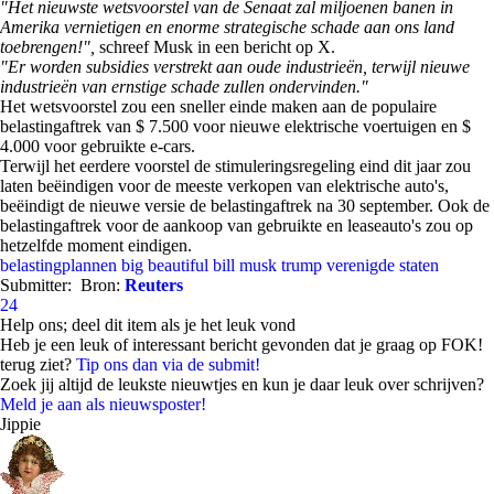
"Het nieuwste wetsvoorstel van de Senaat zal miljoenen banen in
Amerika vernietigen en enorme strategische schade aan ons land
toebrengen!",
schreef Musk in een bericht op X.
"Er worden subsidies verstrekt aan oude industrieën, terwijl nieuwe
industrieën van ernstige schade zullen ondervinden."
Het wetsvoorstel zou een sneller einde maken aan de populaire
belastingaftrek van $ 7.500 voor nieuwe elektrische voertuigen en $
4.000 voor gebruikte e-cars.
Terwijl het eerdere voorstel de stimuleringsregeling eind dit jaar zou
laten beëindigen voor de meeste verkopen van elektrische auto's,
beëindigt de nieuwe versie de belastingaftrek na 30 september. Ook de
belastingaftrek voor de aankoop van gebruikte en leaseauto's zou op
hetzelfde moment eindigen.
belastingplannen
big beautiful bill
musk
trump
verenigde staten
Submitter:
Bron:
Reuters
24
Help ons; deel dit item als je het leuk vond
Heb je een leuk of interessant bericht gevonden dat je graag op FOK!
terug ziet?
Tip ons dan via de submit!
Zoek jij altijd de leukste nieuwtjes en kun je daar leuk over schrijven?
Meld je aan als nieuwsposter!
Jippie