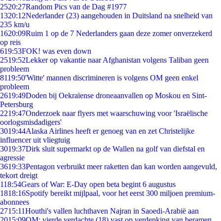
25
20:27
Random Pics van de Dag #1977
13
20:12
Nederlander (23) aangehouden in Duitsland na snelheid van
235 km/u
16
20:09
Ruim 1 op de 7 Nederlanders gaan deze zomer onverzekerd
op reis
6
19:53
FOK! was even down
25
19:52
Lekker op vakantie naar Afghanistan volgens Taliban geen
probleem
81
19:50
'Witte' mannen discrimineren is volgens OM geen enkel
probleem
26
19:49
Doden bij Oekraïense droneaanvallen op Moskou en Sint-
Petersburg
22
19:47
Onderzoek naar flyers met waarschuwing voor 'Israëlische
oorlogsmisdadigers'
30
19:44
Alaska Airlines heeft er genoeg van en zet Christelijke
influencer uit vliegtuig
30
19:37
Dirk sluit supermarkt op de Wallen na golf van diefstal en
agressie
36
19:33
Pentagon verbruikt meer raketten dan kan worden aangevuld,
tekort dreigt
1
18:54
Gears of War: E-Day open beta begint 6 augustus
18
18:16
Spotify bereikt mijlpaal, voor het eerst 300 miljoen premium-
abonnees
27
15:11
Houthi's vallen luchthaven Najran in Saoedi-Arabië aan
20
15:09
OM: vierde verdachte (18) vast op verdenking van beramen