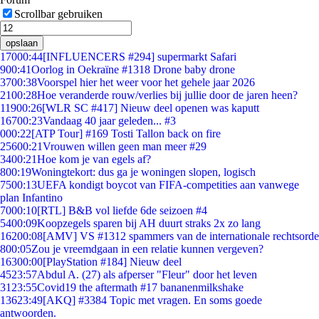
Scrollbar gebruiken
opslaan
170
00:44
[INFLUENCERS #294] supermarkt Safari
9
00:41
Oorlog in Oekraïne #1318 Drone baby drone
37
00:38
Voorspel hier het weer voor het gehele jaar 2026
21
00:28
Hoe veranderde rouw/verlies bij jullie door de jaren heen?
119
00:26
[WLR SC #417] Nieuw deel openen was kaputt
167
00:23
Vandaag 40 jaar geleden... #3
0
00:22
[ATP Tour] #169 Tosti Tallon back on fire
256
00:21
Vrouwen willen geen man meer #29
34
00:21
Hoe kom je van egels af?
8
00:19
Woningtekort: dus ga je woningen slopen, logisch
75
00:13
UEFA kondigt boycot van FIFA-competities aan vanwege
plan Infantino
70
00:10
[RTL] B&B vol liefde 6de seizoen #4
54
00:09
Koopzegels sparen bij AH duurt straks 2x zo lang
162
00:08
[AMV] VS #1312 spammers van de internationale rechtsorde
8
00:05
Zou je vreemdgaan in een relatie kunnen vergeven?
163
00:00
[PlayStation #184] Nieuw deel
45
23:57
Abdul A. (27) als afperser "Fleur" door het leven
31
23:55
Covid19 the aftermath #17 bananenmilkshake
136
23:49
[AKQ] #3384 Topic met vragen. En soms goede
antwoorden.