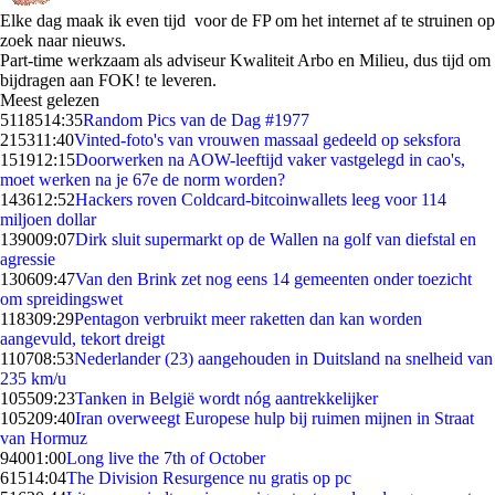
Elke dag maak ik even tijd voor de FP om het internet af te struinen op
zoek naar nieuws.
Part-time werkzaam als adviseur Kwaliteit Arbo en Milieu, dus tijd om
bijdragen aan FOK! te leveren.
Meest gelezen
51185
14:35
Random Pics van de Dag #1977
2153
11:40
Vinted-foto's van vrouwen massaal gedeeld op seksfora
1519
12:15
Doorwerken na AOW-leeftijd vaker vastgelegd in cao's,
moet werken na je 67e de norm worden?
1436
12:52
Hackers roven Coldcard-bitcoinwallets leeg voor 114
miljoen dollar
1390
09:07
Dirk sluit supermarkt op de Wallen na golf van diefstal en
agressie
1306
09:47
Van den Brink zet nog eens 14 gemeenten onder toezicht
om spreidingswet
1183
09:29
Pentagon verbruikt meer raketten dan kan worden
aangevuld, tekort dreigt
1107
08:53
Nederlander (23) aangehouden in Duitsland na snelheid van
235 km/u
1055
09:23
Tanken in België wordt nóg aantrekkelijker
1052
09:40
Iran overweegt Europese hulp bij ruimen mijnen in Straat
van Hormuz
940
01:00
Long live the 7th of October
615
14:04
The Division Resurgence nu gratis op pc