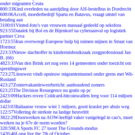
onder migranten Ceuta
8
00:33
Kind overleden na aanrijding door AH-bestelbus in Dordrecht
6
00:06
Accell, moederbedrijf Sparta en Batavus, vraagt uitstel van
betaling aan
31
00:01
Vinted-foto's van vrouwen massaal gedeeld op seksfora
9
23:55
Datalek bij Bol en de Bijenkorf na cyberaanval op logistiek
partner Ceva
17
23:55
Iran overweegt Europese hulp bij ruimen mijnen in Straat van
Hormuz
2
23:33
Nieuw slachtoffer in kindermisbruikzaak zorgprofessional Jan
B. (66)
48
23:33
Van den Brink zet nog eens 14 gemeenten onder toezicht om
spreidingswet
7
23:27
Litouwen vindt opnieuw migrantentunnel onder grens met Wit-
Rusland
4
23:27
Zomervakantieweerbericht: aanhoudend zomers
6
23:25
The Division Resurgence nu gratis op pc
24
23:09
Hackers roven Coldcard-bitcoinwallets leeg voor 114 miljoen
dollar
14
23:03
Italiaanse vrouw wint 1 miljoen, gooit kraslot per abuis weg
1
22:57
Vollering de sterkste na lastige heuvelrit
38
22:29
Doorwerken na AOW-leeftijd vaker vastgelegd in cao's, moet
werken na je 67e de norm worden?
3
20:59
EA Sports FC 27 toont The Grounds-modus
14
20:46
Long live the 7th of October