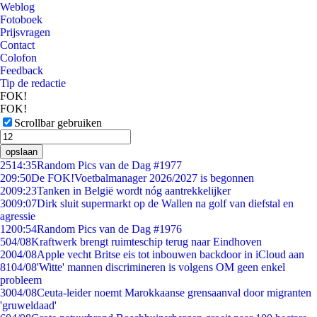
Weblog
Fotoboek
Prijsvragen
Contact
Colofon
Feedback
Tip de redactie
FOK!
FOK!
Scrollbar gebruiken
opslaan
25
14:35
Random Pics van de Dag #1977
2
09:50
De FOK!Voetbalmanager 2026/2027 is begonnen
20
09:23
Tanken in België wordt nóg aantrekkelijker
30
09:07
Dirk sluit supermarkt op de Wallen na golf van diefstal en
agressie
12
00:54
Random Pics van de Dag #1976
5
04/08
Kraftwerk brengt ruimteschip terug naar Eindhoven
20
04/08
Apple vecht Britse eis tot inbouwen backdoor in iCloud aan
81
04/08
'Witte' mannen discrimineren is volgens OM geen enkel
probleem
30
04/08
Ceuta-leider noemt Marokkaanse grensaanval door migranten
'gruweldaad'