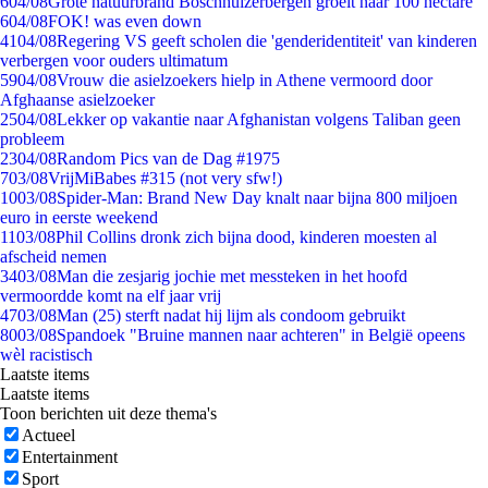
6
04/08
Grote natuurbrand Boschhuizerbergen groeit naar 100 hectare
6
04/08
FOK! was even down
41
04/08
Regering VS geeft scholen die 'genderidentiteit' van kinderen
verbergen voor ouders ultimatum
59
04/08
Vrouw die asielzoekers hielp in Athene vermoord door
Afghaanse asielzoeker
25
04/08
Lekker op vakantie naar Afghanistan volgens Taliban geen
probleem
23
04/08
Random Pics van de Dag #1975
7
03/08
VrijMiBabes #315 (not very sfw!)
10
03/08
Spider-Man: Brand New Day knalt naar bijna 800 miljoen
euro in eerste weekend
11
03/08
Phil Collins dronk zich bijna dood, kinderen moesten al
afscheid nemen
34
03/08
Man die zesjarig jochie met messteken in het hoofd
vermoordde komt na elf jaar vrij
47
03/08
Man (25) sterft nadat hij lijm als condoom gebruikt
80
03/08
Spandoek "Bruine mannen naar achteren" in België opeens
wèl racistisch
Laatste items
Laatste items
Toon berichten uit deze thema's
Actueel
Entertainment
Sport