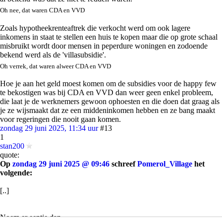
Oh nee, dat waren CDA en VVD
Zoals hypotheekrenteaftrek die verkocht werd om ook lagere
inkomens in staat te stellen een huis te kopen maar die op grote schaal
misbruikt wordt door mensen in peperdure woningen en zodoende
bekend werd als de 'villasubsidie'.
Oh verrek, dat waren alweer CDA en VVD
Hoe je aan het geld moest komen om de subsidies voor de happy few
te bekostigen was bij CDA en VVD dan weer geen enkel probleem,
die laat je de werknemers gewoon ophoesten en die doen dat graag als
je ze wijsmaakt dat ze een middeninkomen hebben en ze bang maakt
voor regeringen die nooit gaan komen.
zondag 29 juni 2025, 11:34 uur
#13
1
stan200
quote:
Op
zondag 29 juni 2025 @ 09:46
schreef
Pomerol_Village
het
volgende:
[..]
Noem er eentje dan.