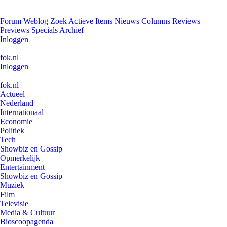
Forum
Weblog
Zoek
Actieve Items
Nieuws
Columns
Reviews
Previews
Specials
Archief
Inloggen
fok.nl
Inloggen
fok.nl
Actueel
Nederland
Internationaal
Economie
Politiek
Tech
Showbiz en Gossip
Opmerkelijk
Entertainment
Showbiz en Gossip
Muziek
Film
Televisie
Media & Cultuur
Bioscoopagenda