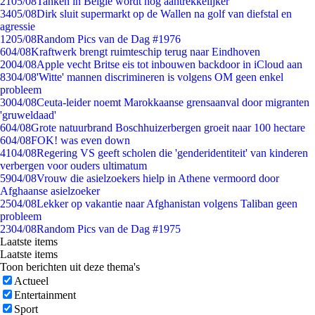
21
05/08
Tanken in België wordt nóg aantrekkelijker
34
05/08
Dirk sluit supermarkt op de Wallen na golf van diefstal en
agressie
12
05/08
Random Pics van de Dag #1976
6
04/08
Kraftwerk brengt ruimteschip terug naar Eindhoven
20
04/08
Apple vecht Britse eis tot inbouwen backdoor in iCloud aan
83
04/08
'Witte' mannen discrimineren is volgens OM geen enkel
probleem
30
04/08
Ceuta-leider noemt Marokkaanse grensaanval door migranten
'gruweldaad'
6
04/08
Grote natuurbrand Boschhuizerbergen groeit naar 100 hectare
6
04/08
FOK! was even down
41
04/08
Regering VS geeft scholen die 'genderidentiteit' van kinderen
verbergen voor ouders ultimatum
59
04/08
Vrouw die asielzoekers hielp in Athene vermoord door
Afghaanse asielzoeker
25
04/08
Lekker op vakantie naar Afghanistan volgens Taliban geen
probleem
23
04/08
Random Pics van de Dag #1975
Laatste items
Laatste items
Toon berichten uit deze thema's
Actueel
Entertainment
Sport