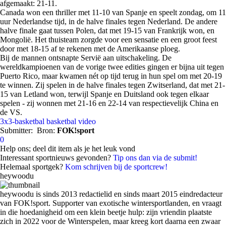
afgemaakt: 21-11.
Canada won een thriller met 11-10 van Spanje en speelt zondag, om 11
uur Nederlandse tijd, in de halve finales tegen Nederland. De andere
halve finale gaat tussen Polen, dat met 19-15 van Frankrijk won, en
Mongolië. Het thuisteam zorgde voor een sensatie en een groot feest
door met 18-15 af te rekenen met de Amerikaanse ploeg.
Bij de mannen ontsnapte Servië aan uitschakeling. De
wereldkampioenen van de vorige twee edities gingen er bijna uit tegen
Puerto Rico, maar kwamen nét op tijd terug in hun spel om met 20-19
te winnen. Zij spelen in de halve finales tegen Zwitserland, dat met 21-
15 van Letland won, terwijl Spanje en Duitsland ook tegen elkaar
spelen - zij wonnen met 21-16 en 22-14 van respectievelijk China en
de VS.
3x3-basketbal
basketbal
video
Submitter:
Bron:
FOK!sport
0
Help ons; deel dit item als je het leuk vond
Interessant sportnieuws gevonden?
Tip ons dan via de submit!
Helemaal sportgek?
Kom schrijven bij de sportcrew!
heywoodu
heywoodu is sinds 2013 redactielid en sinds maart 2015 eindredacteur
van FOK!sport. Supporter van exotische wintersportlanden, en vraagt
in die hoedanigheid om een klein beetje hulp: zijn vriendin plaatste
zich in 2022 voor de Winterspelen, maar kreeg kort daarna een zwaar