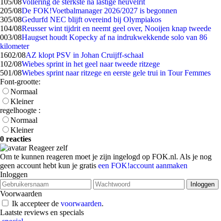
1
05/08
Vollering de sterkste na lastige heuvelrit
2
05/08
De FOK!Voetbalmanager 2026/2027 is begonnen
3
05/08
Gedurfd NEC blijft overeind bij Olympiakos
1
04/08
Reusser wint tijdrit en neemt geel over, Nooijen knap tweede
0
03/08
Haugset houdt Kopecky af na indrukwekkende solo van 86
kilometer
16
02/08
AZ klopt PSV in Johan Cruijff-schaal
1
02/08
Wiebes sprint in het geel naar tweede ritzege
5
01/08
Wiebes sprint naar ritzege en eerste gele trui in Tour Femmes
Font-grootte:
Normaal
Kleiner
regelhoogte :
Normaal
Kleiner
0 reacties
Reageer zelf
Om te kunnen reageren moet je zijn ingelogd op FOK.nl. Als je nog
geen account hebt kun je gratis
een FOK!account aanmaken
Inloggen
Voorwaarden
Ik accepteer de
voorwaarden
.
Laatste reviews en specials