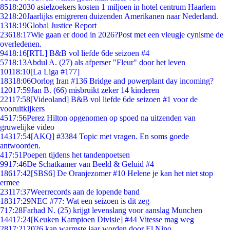
85
18:20
30 asielzoekers kosten 1 miljoen in hotel centrum Haarlem
32
18:20
Jaarlijks emigreren duizenden Amerikanen naar Nederland.
13
18:19
Global Justice Report
236
18:17
Wie gaan er dood in 2026?Post met een vleugje cynisme de
overledenen.
94
18:16
[RTL] B&B vol liefde 6de seizoen #4
57
18:13
Abdul A. (27) als afperser "Fleur" door het leven
101
18:10
[La Liga #177]
183
18:06
Oorlog Iran #136 Bridge and powerplant day incoming?
120
17:59
Jan B. (66) misbruikt zeker 14 kinderen
221
17:58
[Videoland] B&B vol liefde 6de seizoen #1 voor de
vooruitkijkers
45
17:56
Perez Hilton opgenomen op spoed na uitzenden van
gruwelijke video
143
17:54
[AKQ] #3384 Topic met vragen. En soms goede
antwoorden.
4
17:51
Poepen tijdens het tandenpoetsen
99
17:46
De Schatkamer van Beeld & Geluid #4
186
17:42
[SBS6] De Oranjezomer #10 Helene je kan het niet stop
ermee
231
17:37
Weerrecords aan de lopende band
183
17:29
NEC #77: Wat een seizoen is dit zeg
7
17:28
Farhad N. (25) krijgt levenslang voor aanslag Munchen
144
17:24
[Keuken Kampioen Divisie] #44 Vitesse mag weg
28
17:21
2026 kan warmste jaar worden door El Nino