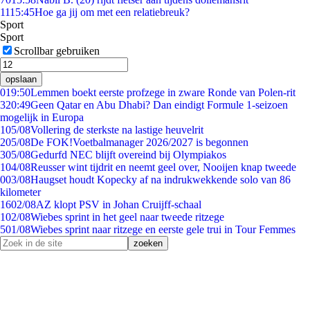
11
15:45
Hoe ga jij om met een relatiebreuk?
Sport
Sport
Scrollbar gebruiken
opslaan
0
19:50
Lemmen boekt eerste profzege in zware Ronde van Polen-rit
3
20:49
Geen Qatar en Abu Dhabi? Dan eindigt Formule 1-seizoen
mogelijk in Europa
1
05/08
Vollering de sterkste na lastige heuvelrit
2
05/08
De FOK!Voetbalmanager 2026/2027 is begonnen
3
05/08
Gedurfd NEC blijft overeind bij Olympiakos
1
04/08
Reusser wint tijdrit en neemt geel over, Nooijen knap tweede
0
03/08
Haugset houdt Kopecky af na indrukwekkende solo van 86
kilometer
16
02/08
AZ klopt PSV in Johan Cruijff-schaal
1
02/08
Wiebes sprint in het geel naar tweede ritzege
5
01/08
Wiebes sprint naar ritzege en eerste gele trui in Tour Femmes