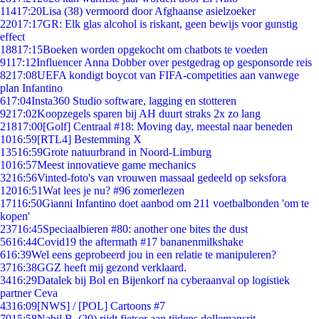
114
17:20
Lisa (38) vermoord door Afghaanse asielzoeker
220
17:17
GR: Elk glas alcohol is riskant, geen bewijs voor gunstig
effect
188
17:15
Boeken worden opgekocht om chatbots te voeden
91
17:12
Influencer Anna Dobber over pestgedrag op gesponsorde reis
82
17:08
UEFA kondigt boycot van FIFA-competities aan vanwege
plan Infantino
6
17:04
Insta360 Studio software, lagging en stotteren
92
17:02
Koopzegels sparen bij AH duurt straks 2x zo lang
218
17:00
[Golf] Centraal #18: Moving day, meestal naar beneden
10
16:59
[RTL4] Bestemming X
135
16:59
Grote natuurbrand in Noord-Limburg
10
16:57
Meest innovatieve game mechanics
32
16:56
Vinted-foto's van vrouwen massaal gedeeld op seksfora
120
16:51
Wat lees je nu? #96 zomerlezen
171
16:50
Gianni Infantino doet aanbod om 211 voetbalbonden 'om te
kopen'
237
16:45
Speciaalbieren #80: another one bites the dust
56
16:44
Covid19 the aftermath #17 bananenmilkshake
6
16:39
Wel eens geprobeerd jou in een relatie te manipuleren?
37
16:38
GGZ heeft mij gezond verklaard.
34
16:29
Datalek bij Bol en Bijenkorf na cyberaanval op logistiek
partner Ceva
43
16:09
[NWS] / [POL] Cartoons #7
70
15:58
Nabil B. (20) rijdt fietser aan tijdens dollemansrit