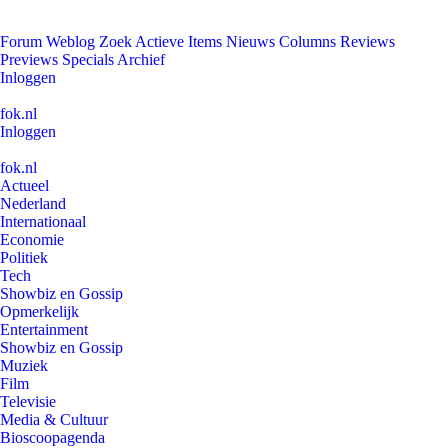
Forum
Weblog
Zoek
Actieve Items
Nieuws
Columns
Reviews
Previews
Specials
Archief
Inloggen
fok.nl
Inloggen
fok.nl
Actueel
Nederland
Internationaal
Economie
Politiek
Tech
Showbiz en Gossip
Opmerkelijk
Entertainment
Showbiz en Gossip
Muziek
Film
Televisie
Media & Cultuur
Bioscoopagenda