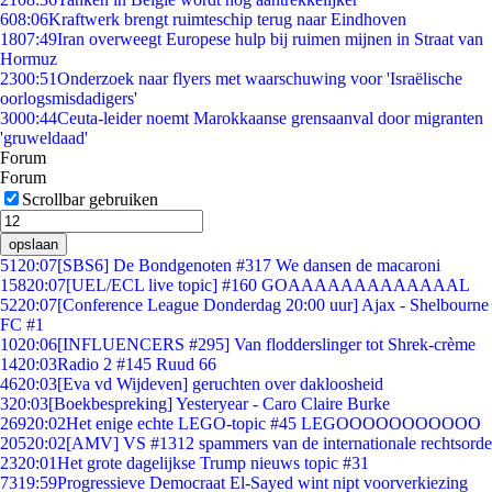
6
08:06
Kraftwerk brengt ruimteschip terug naar Eindhoven
18
07:49
Iran overweegt Europese hulp bij ruimen mijnen in Straat van
Hormuz
23
00:51
Onderzoek naar flyers met waarschuwing voor 'Israëlische
oorlogsmisdadigers'
30
00:44
Ceuta-leider noemt Marokkaanse grensaanval door migranten
'gruweldaad'
Forum
Forum
Scrollbar gebruiken
opslaan
51
20:07
[SBS6] De Bondgenoten #317 We dansen de macaroni
158
20:07
[UEL/ECL live topic] #160 GOAAAAAAAAAAAAAL
52
20:07
[Conference League Donderdag 20:00 uur] Ajax - Shelbourne
FC #1
10
20:06
[INFLUENCERS #295] Van flodderslinger tot Shrek-crème
14
20:03
Radio 2 #145 Ruud 66
46
20:03
[Eva vd Wijdeven] geruchten over dakloosheid
3
20:03
[Boekbespreking] Yesteryear - Caro Claire Burke
269
20:02
Het enige echte LEGO-topic #45 LEGOOOOOOOOOOO
205
20:02
[AMV] VS #1312 spammers van de internationale rechtsorde
23
20:01
Het grote dagelijkse Trump nieuws topic #31
73
19:59
Progressieve Democraat El-Sayed wint nipt voorverkiezing