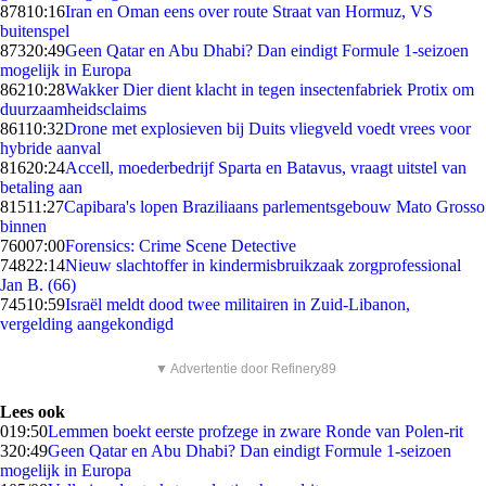
878
10:16
Iran en Oman eens over route Straat van Hormuz, VS
buitenspel
873
20:49
Geen Qatar en Abu Dhabi? Dan eindigt Formule 1-seizoen
mogelijk in Europa
862
10:28
Wakker Dier dient klacht in tegen insectenfabriek Protix om
duurzaamheidsclaims
861
10:32
Drone met explosieven bij Duits vliegveld voedt vrees voor
hybride aanval
816
20:24
Accell, moederbedrijf Sparta en Batavus, vraagt uitstel van
betaling aan
815
11:27
Capibara's lopen Braziliaans parlementsgebouw Mato Grosso
binnen
760
07:00
Forensics: Crime Scene Detective
748
22:14
Nieuw slachtoffer in kindermisbruikzaak zorgprofessional
Jan B. (66)
745
10:59
Israël meldt dood twee militairen in Zuid-Libanon,
vergelding aangekondigd
▼ Advertentie door Refinery89
Lees ook
0
19:50
Lemmen boekt eerste profzege in zware Ronde van Polen-rit
3
20:49
Geen Qatar en Abu Dhabi? Dan eindigt Formule 1-seizoen
mogelijk in Europa