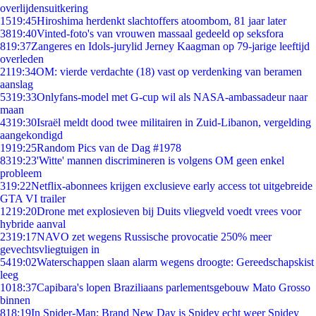
overlijdensuitkering
15
19:45
Hiroshima herdenkt slachtoffers atoombom, 81 jaar later
38
19:40
Vinted-foto's van vrouwen massaal gedeeld op seksfora
8
19:37
Zangeres en Idols-jurylid Jerney Kaagman op 79-jarige leeftijd
overleden
21
19:34
OM: vierde verdachte (18) vast op verdenking van beramen
aanslag
53
19:33
Onlyfans-model met G-cup wil als NASA-ambassadeur naar
maan
43
19:30
Israël meldt dood twee militairen in Zuid-Libanon, vergelding
aangekondigd
19
19:25
Random Pics van de Dag #1978
83
19:23
'Witte' mannen discrimineren is volgens OM geen enkel
probleem
3
19:22
Netflix-abonnees krijgen exclusieve early access tot uitgebreide
GTA VI trailer
12
19:20
Drone met explosieven bij Duits vliegveld voedt vrees voor
hybride aanval
23
19:17
NAVO zet wegens Russische provocatie 250% meer
gevechtsvliegtuigen in
54
19:02
Waterschappen slaan alarm wegens droogte: Gereedschapskist
leeg
10
18:37
Capibara's lopen Braziliaans parlementsgebouw Mato Grosso
binnen
8
18:19
In Spider-Man: Brand New Day is Spidey echt weer Spidey