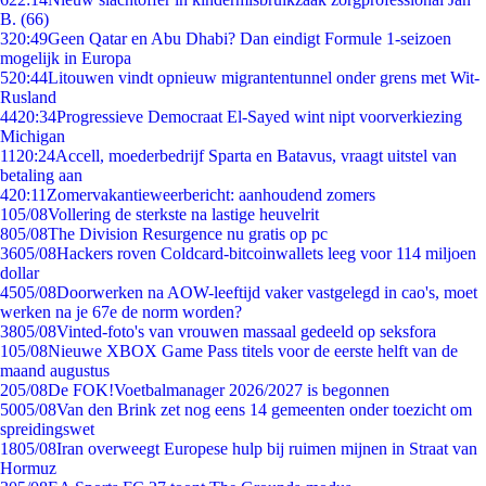
B. (66)
3
20:49
Geen Qatar en Abu Dhabi? Dan eindigt Formule 1-seizoen
mogelijk in Europa
5
20:44
Litouwen vindt opnieuw migrantentunnel onder grens met Wit-
Rusland
44
20:34
Progressieve Democraat El-Sayed wint nipt voorverkiezing
Michigan
11
20:24
Accell, moederbedrijf Sparta en Batavus, vraagt uitstel van
betaling aan
4
20:11
Zomervakantieweerbericht: aanhoudend zomers
1
05/08
Vollering de sterkste na lastige heuvelrit
8
05/08
The Division Resurgence nu gratis op pc
36
05/08
Hackers roven Coldcard-bitcoinwallets leeg voor 114 miljoen
dollar
45
05/08
Doorwerken na AOW-leeftijd vaker vastgelegd in cao's, moet
werken na je 67e de norm worden?
38
05/08
Vinted-foto's van vrouwen massaal gedeeld op seksfora
1
05/08
Nieuwe XBOX Game Pass titels voor de eerste helft van de
maand augustus
2
05/08
De FOK!Voetbalmanager 2026/2027 is begonnen
50
05/08
Van den Brink zet nog eens 14 gemeenten onder toezicht om
spreidingswet
18
05/08
Iran overweegt Europese hulp bij ruimen mijnen in Straat van
Hormuz