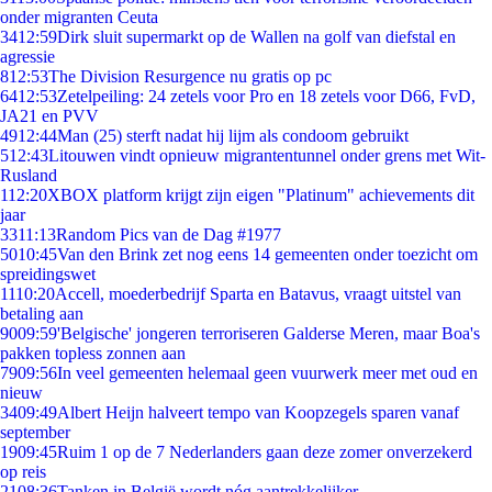
onder migranten Ceuta
34
12:59
Dirk sluit supermarkt op de Wallen na golf van diefstal en
agressie
8
12:53
The Division Resurgence nu gratis op pc
64
12:53
Zetelpeiling: 24 zetels voor Pro en 18 zetels voor D66, FvD,
JA21 en PVV
49
12:44
Man (25) sterft nadat hij lijm als condoom gebruikt
5
12:43
Litouwen vindt opnieuw migrantentunnel onder grens met Wit-
Rusland
1
12:20
XBOX platform krijgt zijn eigen "Platinum" achievements dit
jaar
33
11:13
Random Pics van de Dag #1977
50
10:45
Van den Brink zet nog eens 14 gemeenten onder toezicht om
spreidingswet
11
10:20
Accell, moederbedrijf Sparta en Batavus, vraagt uitstel van
betaling aan
90
09:59
'Belgische' jongeren terroriseren Galderse Meren, maar Boa's
pakken topless zonnen aan
79
09:56
In veel gemeenten helemaal geen vuurwerk meer met oud en
nieuw
34
09:49
Albert Heijn halveert tempo van Koopzegels sparen vanaf
september
19
09:45
Ruim 1 op de 7 Nederlanders gaan deze zomer onverzekerd
op reis
21
08:36
Tanken in België wordt nóg aantrekkelijker