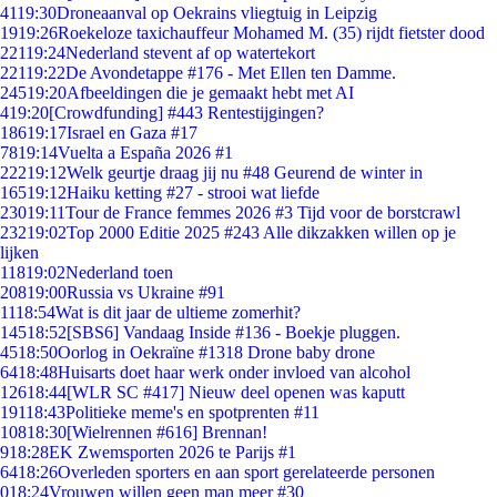
41
19:30
Droneaanval op Oekrains vliegtuig in Leipzig
19
19:26
Roekeloze taxichauffeur Mohamed M. (35) rijdt fietster dood
221
19:24
Nederland stevent af op watertekort
221
19:22
De Avondetappe #176 - Met Ellen ten Damme.
245
19:20
Afbeeldingen die je gemaakt hebt met AI
4
19:20
[Crowdfunding] #443 Rentestijgingen?
186
19:17
Israel en Gaza #17
78
19:14
Vuelta a España 2026 #1
222
19:12
Welk geurtje draag jij nu #48 Geurend de winter in
165
19:12
Haiku ketting #27 - strooi wat liefde
230
19:11
Tour de France femmes 2026 #3 Tijd voor de borstcrawl
232
19:02
Top 2000 Editie 2025 #243 Alle dikzakken willen op je
lijken
118
19:02
Nederland toen
208
19:00
Russia vs Ukraine #91
11
18:54
Wat is dit jaar de ultieme zomerhit?
145
18:52
[SBS6] Vandaag Inside #136 - Boekje pluggen.
45
18:50
Oorlog in Oekraïne #1318 Drone baby drone
64
18:48
Huisarts doet haar werk onder invloed van alcohol
126
18:44
[WLR SC #417] Nieuw deel openen was kaputt
191
18:43
Politieke meme's en spotprenten #11
108
18:30
[Wielrennen #616] Brennan!
9
18:28
EK Zwemsporten 2026 te Parijs #1
64
18:26
Overleden sporters en aan sport gerelateerde personen
0
18:24
Vrouwen willen geen man meer #30