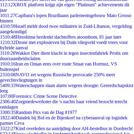
1
12:12
XBOX platform krijgt zijn eigen "Platinum" achievements dit
jaar
10
11:27
Capibara's lopen Braziliaans parlementsgebouw Mato Grosso
binnen
43
10:59
Israël meldt dood twee militairen in Zuid-Libanon, vergelding
aangekondigd
15
10:48
Hiroshima herdenkt slachtoffers atoombom, 81 jaar later
12
10:32
Drone met explosieven bij Duits vliegveld voedt vrees voor
hybride aanval
31
10:28
Wakker Dier dient klacht in tegen insectenfabriek Protix om
duurzaamheidsclaims
19
10:16
Iran en Oman eens over route Straat van Hormuz, VS
buitenspel
23
10:08
NAVO zet wegens Russische provocatie 250% meer
gevechtsvliegtuigen in
54
09:33
Waterschappen slaan alarm wegens droogte: Gereedschapskist
leeg
1
07:00
Forensics: Crime Scene Detective
23
06:40
Zorgmedewerkster die 's nachts haar vriend bezocht terecht
ontslagen
33
00:35
Random Pics van de Dag #1977
18
22:40
Datalek bij Bol en de Bijenkorf na cyberaanval op logistiek
partner Ceva
33
22:27
Kind overleden na aanrijding door AH-bestelbus in Dordrecht
6
22:14
Nieuw slachtoffer in kindermisbruikzaak zorgprofessional Jan