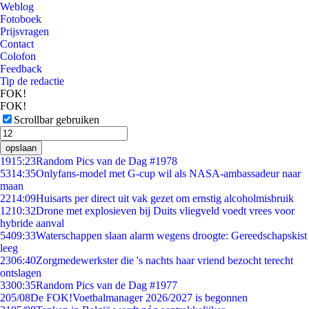
Weblog
Fotoboek
Prijsvragen
Contact
Colofon
Feedback
Tip de redactie
FOK!
FOK!
Scrollbar gebruiken
opslaan
19
15:23
Random Pics van de Dag #1978
53
14:35
Onlyfans-model met G-cup wil als NASA-ambassadeur naar
maan
22
14:09
Huisarts per direct uit vak gezet om ernstig alcoholmisbruik
12
10:32
Drone met explosieven bij Duits vliegveld voedt vrees voor
hybride aanval
54
09:33
Waterschappen slaan alarm wegens droogte: Gereedschapskist
leeg
23
06:40
Zorgmedewerkster die 's nachts haar vriend bezocht terecht
ontslagen
33
00:35
Random Pics van de Dag #1977
2
05/08
De FOK!Voetbalmanager 2026/2027 is begonnen