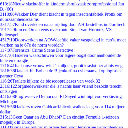
6
18:18
Nieuw slachtoffer in kindermisbruikzaak zorgprofessional Jan
B. (66)
31
18:06
Wakker Dier dient klacht in tegen insectenfabriek Protix om
duurzaamheidsclaims
33
17:57
Kind overleden na aanrijding door AH-bestelbus in Dordrecht
19
17:29
Iran en Oman eens over route Straat van Hormuz, VS
buitenspel
45
17:10
Doorwerken na AOW-leeftijd vaker vastgelegd in cao's, moet
werken na je 67e de norm worden?
1
17:07
Forensics: Crime Scene Detective
56
17:01
Boeren waarschuwen voor lagere oogst door aanhoudende
hitte en droogte
17
16:41
Italiaanse vrouw wint 1 miljoen, gooit kraslot per abuis weg
18
16:36
Datalek bij Bol en de Bijenkorf na cyberaanval op logistiek
partner Ceva
1
16:26
Trailers kijken: de bioscoopreleases van week 32
23
16:12
Zorgmedewerkster die 's nachts haar vriend bezocht terecht
ontslagen
44
16:08
Progressieve Democraat El-Sayed wint nipt voorverkiezing
Michigan
36
15:56
Hackers roven Coldcard-bitcoinwallets leeg voor 114 miljoen
dollar
3
15:13
Geen Qatar en Abu Dhabi? Dan eindigt Formule 1-seizoen
mogelijk in Europa
31
13:00
Spaanse politie: minstens tien voor terrorisme veroordeelden