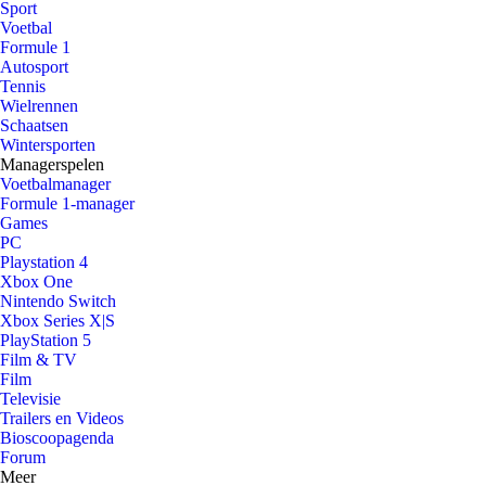
Sport
Voetbal
Formule 1
Autosport
Tennis
Wielrennen
Schaatsen
Wintersporten
Managerspelen
Voetbalmanager
Formule 1-manager
Games
PC
Playstation 4
Xbox One
Nintendo Switch
Xbox Series X|S
PlayStation 5
Film & TV
Film
Televisie
Trailers en Videos
Bioscoopagenda
Forum
Meer