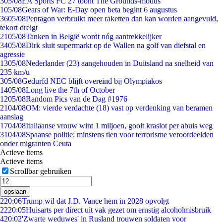
3
05/08
EA Sports FC 27 toont The Grounds-modus
1
05/08
Gears of War: E-Day open beta begint 6 augustus
36
05/08
Pentagon verbruikt meer raketten dan kan worden aangevuld,
tekort dreigt
21
05/08
Tanken in België wordt nóg aantrekkelijker
34
05/08
Dirk sluit supermarkt op de Wallen na golf van diefstal en
agressie
13
05/08
Nederlander (23) aangehouden in Duitsland na snelheid van
235 km/u
3
05/08
Gedurfd NEC blijft overeind bij Olympiakos
14
05/08
Long live the 7th of October
12
05/08
Random Pics van de Dag #1976
21
04/08
OM: vierde verdachte (18) vast op verdenking van beramen
aanslag
17
04/08
Italiaanse vrouw wint 1 miljoen, gooit kraslot per abuis weg
31
04/08
Spaanse politie: minstens tien voor terrorisme veroordeelden
onder migranten Ceuta
Actieve items
Actieve items
Scrollbar gebruiken
opslaan
2
20:06
Trump wil dat J.D. Vance hem in 2028 opvolgt
22
20:05
Huisarts per direct uit vak gezet om ernstig alcoholmisbruik
4
20:02
'Zwarte weduwes' in Rusland trouwen soldaten voor