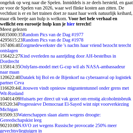
ongeluk op weg naar die Spelen. Inmiddels is ze deels hersteld, en gaat
ze voor de Spelen van 2026, waar wel flinke kosten aan zitten. De
vechtlust is er en het trainen doet ze naast haar werk natuurlijk keihard,
maar elk beetje aan hulp is welkom.
Voor het hele verhaal en
wellicht een eurootje hulp kun je
hier
terecht!
Meest gelezen
68350
00:35
Random Pics van de Dag #1977
42956
15:23
Random Pics van de Dag #1978
1674
06:40
Zorgmedewerkster die 's nachts haar vriend bezocht terecht
ontslagen
1564
22:27
Kind overleden na aanrijding door AH-bestelbus in
Dordrecht
1358
14:35
Onlyfans-model met G-cup wil als NASA-ambassadeur
naar maan
1206
22:40
Datalek bij Bol en de Bijenkorf na cyberaanval op logistiek
partner Ceva
1166
20:44
Litouwen vindt opnieuw migrantentunnel onder grens met
Wit-Rusland
1040
14:09
Huisarts per direct uit vak gezet om ernstig alcoholmisbruik
935
20:34
Progressieve Democraat El-Sayed wint nipt voorverkiezing
Michigan
935
09:33
Waterschappen slaan alarm wegens droogte:
Gereedschapskist leeg
902
10:08
NAVO zet wegens Russische provocatie 250% meer
gevechtsvliegtuigen in