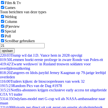
Film & Tv
Games
Toon berichten van deze types
Weblog
Column
(P)review
Special
Poll
Scrollbar gebruiken
opslaan
2
20:03
Trump wil dat J.D. Vance hem in 2028 opvolgt
0
19:50
Lemmen boekt eerste profzege in zware Ronde van Polen-rit
4
19:42
'Zwarte weduwes' in Rusland trouwen soldaten voor
overlijdensuitkering
8
18:20
Zangeres en Idols-jurylid Jerney Kaagman op 79-jarige leeftijd
overleden
1
16:00
Trailers kijken: de bioscoopreleases van week 32
19
15:23
Random Pics van de Dag #1978
3
15:21
Netflix-abonnees krijgen exclusieve early access tot uitgebreide
GTA VI trailer
53
14:35
Onlyfans-model met G-cup wil als NASA-ambassadeur naar
maan
22
14:09
Huisarts per direct uit vak gezet om ernstig alcoholmisbruik