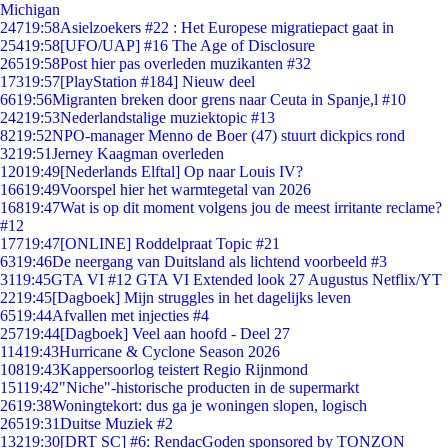
Michigan
247
19:58
Asielzoekers #22 : Het Europese migratiepact gaat in
254
19:58
[UFO/UAP] #16 The Age of Disclosure
265
19:58
Post hier pas overleden muzikanten #32
173
19:57
[PlayStation #184] Nieuw deel
66
19:56
Migranten breken door grens naar Ceuta in Spanje,l #10
242
19:53
Nederlandstalige muziektopic #13
82
19:52
NPO-manager Menno de Boer (47) stuurt dickpics rond
32
19:51
Jerney Kaagman overleden
120
19:49
[Nederlands Elftal] Op naar Louis IV?
166
19:49
Voorspel hier het warmtegetal van 2026
168
19:47
Wat is op dit moment volgens jou de meest irritante reclame?
#12
177
19:47
[ONLINE] Roddelpraat Topic #21
63
19:46
De neergang van Duitsland als lichtend voorbeeld #3
31
19:45
GTA VI #12 GTA VI Extended look 27 Augustus Netflix/YT
22
19:45
[Dagboek] Mijn struggles in het dagelijks leven
65
19:44
Afvallen met injecties #4
257
19:44
[Dagboek] Veel aan hoofd - Deel 27
114
19:43
Hurricane & Cyclone Season 2026
108
19:43
Kappersoorlog teistert Regio Rijnmond
151
19:42
"Niche"-historische producten in de supermarkt
26
19:38
Woningtekort: dus ga je woningen slopen, logisch
265
19:31
Duitse Muziek #2
132
19:30
[DRT SC] #6: RendacGoden sponsored by TONZON