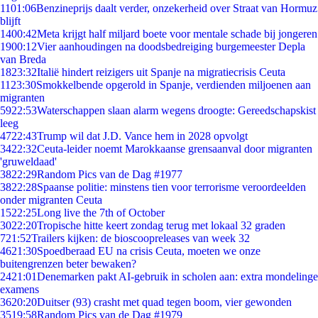
11
01:06
Benzineprijs daalt verder, onzekerheid over Straat van Hormuz
blijft
14
00:42
Meta krijgt half miljard boete voor mentale schade bij jongeren
19
00:12
Vier aanhoudingen na doodsbedreiging burgemeester Depla
van Breda
18
23:32
Italië hindert reizigers uit Spanje na migratiecrisis Ceuta
11
23:30
Smokkelbende opgerold in Spanje, verdienden miljoenen aan
migranten
59
22:53
Waterschappen slaan alarm wegens droogte: Gereedschapskist
leeg
47
22:43
Trump wil dat J.D. Vance hem in 2028 opvolgt
34
22:32
Ceuta-leider noemt Marokkaanse grensaanval door migranten
'gruweldaad'
38
22:29
Random Pics van de Dag #1977
38
22:28
Spaanse politie: minstens tien voor terrorisme veroordeelden
onder migranten Ceuta
15
22:25
Long live the 7th of October
30
22:20
Tropische hitte keert zondag terug met lokaal 32 graden
7
21:52
Trailers kijken: de bioscoopreleases van week 32
46
21:30
Spoedberaad EU na crisis Ceuta, moeten we onze
buitengrenzen beter bewaken?
24
21:01
Denemarken pakt AI-gebruik in scholen aan: extra mondelinge
examens
36
20:20
Duitser (93) crasht met quad tegen boom, vier gewonden
35
19:58
Random Pics van de Dag #1979