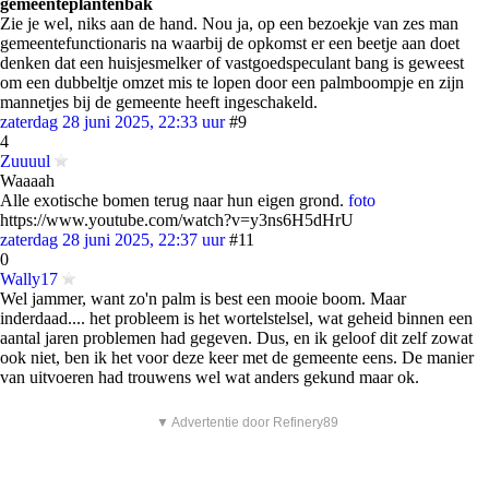
gemeenteplantenbak
Zie je wel, niks aan de hand. Nou ja, op een bezoekje van zes man
gemeentefunctionaris na waarbij de opkomst er een beetje aan doet
denken dat een huisjesmelker of vastgoedspeculant bang is geweest
om een dubbeltje omzet mis te lopen door een palmboompje en zijn
mannetjes bij de gemeente heeft ingeschakeld.
zaterdag 28 juni 2025, 22:33 uur
#9
4
Zuuuul
Waaaah
Alle exotische bomen terug naar hun eigen grond.
foto
https://www.youtube.com/watch?v=y3ns6H5dHrU
zaterdag 28 juni 2025, 22:37 uur
#11
0
Wally17
Wel jammer, want zo'n palm is best een mooie boom. Maar
inderdaad.... het probleem is het wortelstelsel, wat geheid binnen een
aantal jaren problemen had gegeven. Dus, en ik geloof dit zelf zowat
ook niet, ben ik het voor deze keer met de gemeente eens. De manier
van uitvoeren had trouwens wel wat anders gekund maar ok.
▼ Advertentie door Refinery89