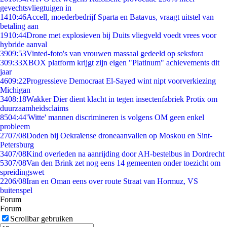
gevechtsvliegtuigen in
14
10:46
Accell, moederbedrijf Sparta en Batavus, vraagt uitstel van
betaling aan
19
10:44
Drone met explosieven bij Duits vliegveld voedt vrees voor
hybride aanval
39
09:53
Vinted-foto's van vrouwen massaal gedeeld op seksfora
3
09:33
XBOX platform krijgt zijn eigen "Platinum" achievements dit
jaar
46
09:22
Progressieve Democraat El-Sayed wint nipt voorverkiezing
Michigan
34
08:18
Wakker Dier dient klacht in tegen insectenfabriek Protix om
duurzaamheidsclaims
85
04:44
'Witte' mannen discrimineren is volgens OM geen enkel
probleem
27
07/08
Doden bij Oekraïense droneaanvallen op Moskou en Sint-
Petersburg
34
07/08
Kind overleden na aanrijding door AH-bestelbus in Dordrecht
53
07/08
Van den Brink zet nog eens 14 gemeenten onder toezicht om
spreidingswet
22
06/08
Iran en Oman eens over route Straat van Hormuz, VS
buitenspel
Forum
Forum
Scrollbar gebruiken