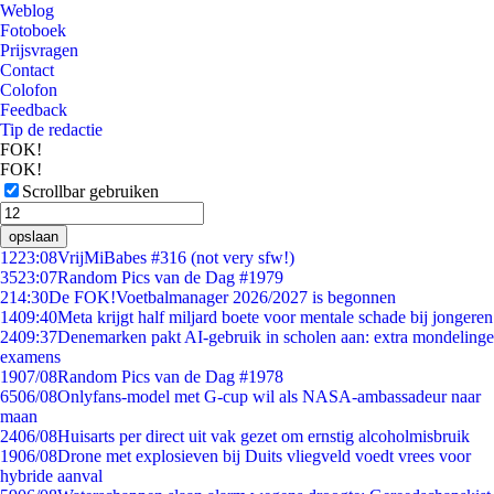
Weblog
Fotoboek
Prijsvragen
Contact
Colofon
Feedback
Tip de redactie
FOK!
FOK!
Scrollbar gebruiken
opslaan
12
23:08
VrijMiBabes #316 (not very sfw!)
35
23:07
Random Pics van de Dag #1979
2
14:30
De FOK!Voetbalmanager 2026/2027 is begonnen
14
09:40
Meta krijgt half miljard boete voor mentale schade bij jongeren
24
09:37
Denemarken pakt AI-gebruik in scholen aan: extra mondelinge
examens
19
07/08
Random Pics van de Dag #1978
65
06/08
Onlyfans-model met G-cup wil als NASA-ambassadeur naar
maan
24
06/08
Huisarts per direct uit vak gezet om ernstig alcoholmisbruik
19
06/08
Drone met explosieven bij Duits vliegveld voedt vrees voor
hybride aanval