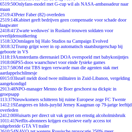
65
19:50
Onlyfans-model met G-cup wil als NASA-ambassadeur naar
maan
25
19:43
Peter Faber (82) overleden
25
19:14
Kabinet geeft bedrijven geen compensatie voor schade door
laagwater
24
18:41
'Zwarte weduwes' in Rusland trouwen soldaten voor
overlijdensuitkering
15
18:32
Ontslagen bij Halo Studios na Campaign Evolved
30
18:32
Trump grijpt weer in op automatisch staatsburgerschap bij
geboorte in VS
31
18:19
Amsterdams dierenasiel DOA overspoeld met babykonijntjes
19
18:06
PS5-doos waarschuwt voor einde fysieke games
23
17:58
OM eist TBS tegen verwarde man die agenten stak met
aardappelschilmesje
69
15:03
Israël meldt dood twee militairen in Zuid-Libanon, vergelding
aangekondigd
29
13:48
NPO-manager Menno de Boer geschorst na dickpic in
groepsapp
1
13:37
Nieuwkomers schitteren bij ruime Europese zege FC Twente
14
12:19
Zangeres en Idols-jurylid Jerney Kaagman op 79-jarige leeftijd
overleden
24
12:00
Huisarts per direct uit vak gezet om ernstig alcoholmisbruik
10
11:41
Netflix-abonnees krijgen exclusieve early access tot
uitgebreide GTA VI trailer
26
10:54
NAVO zet wegens Russische provocatie 250% meer