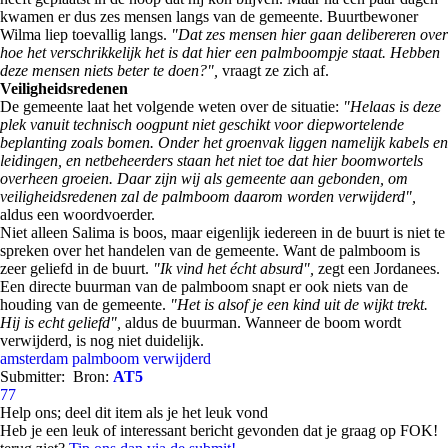
kwamen er dus zes mensen langs van de gemeente. Buurtbewoner
Wilma liep toevallig langs.
"Dat zes mensen hier gaan delibereren over
hoe het verschrikkelijk het is dat hier een palmboompje staat. Hebben
deze mensen niets beter te doen?",
vraagt ze zich af.
Veiligheidsredenen
De gemeente laat het volgende weten over de situatie:
"Helaas is deze
plek vanuit technisch oogpunt niet geschikt voor diepwortelende
beplanting zoals bomen. Onder het groenvak liggen namelijk kabels en
leidingen, en netbeheerders staan het niet toe dat hier boomwortels
overheen groeien. Daar zijn wij als gemeente aan gebonden, om
veiligheidsredenen zal de palmboom daarom worden verwijderd",
aldus een woordvoerder.
Niet alleen Salima is boos, maar eigenlijk iedereen in de buurt is niet te
spreken over het handelen van de gemeente. Want de palmboom is
zeer geliefd in de buurt.
"Ik vind het écht absurd",
zegt een Jordanees.
Een directe buurman van de palmboom snapt er ook niets van de
houding van de gemeente.
"Het is alsof je een kind uit de wijkt trekt.
Hij is echt geliefd",
aldus de buurman. Wanneer de boom wordt
verwijderd, is nog niet duidelijk.
amsterdam
palmboom
verwijderd
Submitter:
Bron:
AT5
77
Help ons; deel dit item als je het leuk vond
Heb je een leuk of interessant bericht gevonden dat je graag op FOK!