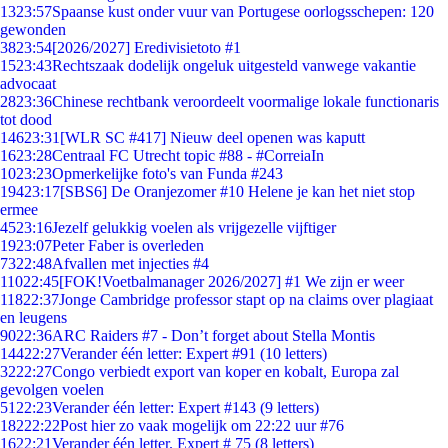
13
23:57
Spaanse kust onder vuur van Portugese oorlogsschepen: 120
gewonden
38
23:54
[2026/2027] Eredivisietoto #1
15
23:43
Rechtszaak dodelijk ongeluk uitgesteld vanwege vakantie
advocaat
28
23:36
Chinese rechtbank veroordeelt voormalige lokale functionaris
tot dood
146
23:31
[WLR SC #417] Nieuw deel openen was kaputt
16
23:28
Centraal FC Utrecht topic #88 - #CorreiaIn
10
23:23
Opmerkelijke foto's van Funda #243
194
23:17
[SBS6] De Oranjezomer #10 Helene je kan het niet stop
ermee
45
23:16
Jezelf gelukkig voelen als vrijgezelle vijftiger
19
23:07
Peter Faber is overleden
73
22:48
Afvallen met injecties #4
110
22:45
[FOK!Voetbalmanager 2026/2027] #1 We zijn er weer
118
22:37
Jonge Cambridge professor stapt op na claims over plagiaat
en leugens
90
22:36
ARC Raiders #7 - Don’t forget about Stella Montis
144
22:27
Verander één letter: Expert #91 (10 letters)
32
22:27
Congo verbiedt export van koper en kobalt, Europa zal
gevolgen voelen
51
22:23
Verander één letter: Expert #143 (9 letters)
182
22:22
Post hier zo vaak mogelijk om 22:22 uur #76
16
22:21
Verander één letter. Expert # 75 (8 letters)