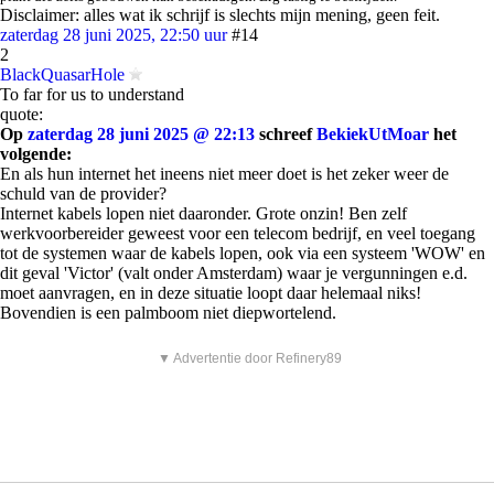
Disclaimer: alles wat ik schrijf is slechts mijn mening, geen feit.
zaterdag 28 juni 2025, 22:50 uur
#14
2
BlackQuasarHole
To far for us to understand
quote:
Op
zaterdag 28 juni 2025 @ 22:13
schreef
BekiekUtMoar
het
volgende:
En als hun internet het ineens niet meer doet is het zeker weer de
schuld van de provider?
Internet kabels lopen niet daaronder. Grote onzin! Ben zelf
werkvoorbereider geweest voor een telecom bedrijf, en veel toegang
tot de systemen waar de kabels lopen, ook via een systeem 'WOW' en
dit geval 'Victor' (valt onder Amsterdam) waar je vergunningen e.d.
moet aanvragen, en in deze situatie loopt daar helemaal niks!
Bovendien is een palmboom niet diepwortelend.
▼ Advertentie door Refinery89