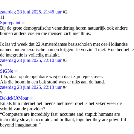
zaterdag 28 juni 2025, 21:45 uur
#2
11
Spraypaint
Bij de grote demografische verandering horen natuurlijk ook andere
bomen anders voelen die mensen zich niet thuis.
Ik las vd week dat 22 Amsterdamse basisscholen met oer-Hollandse
namen andere exotische namen krijgen. Je verzint 't niet. Hoe bedoel je
de integratie is volledig mislukt.
zaterdag 28 juni 2025, 22:10 uur
#3
5
SiGNe
TJa, staat op de openbare weg en daar zijn regels over.
Als die boom in een bak stond was er niks aan de hand.
zaterdag 28 juni 2025, 22:13 uur
#4
5
BekiekUtMoar
En als hun internet het ineens niet meer doet is het zeker weer de
schuld van de provider?
“Computers are incredibly fast, accurate and stupid; humans are
incredibly slow, inaccurate and brilliant; together they are powerful
beyond imagination.”