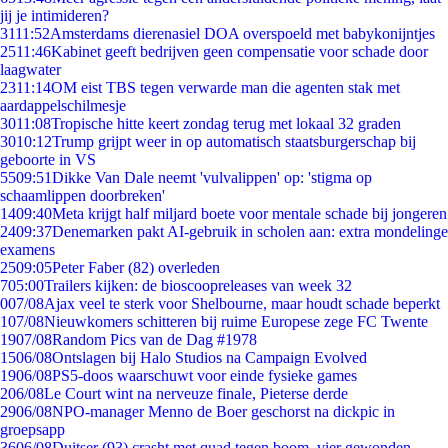
jij je intimideren?
31
11:52
Amsterdams dierenasiel DOA overspoeld met babykonijntjes
25
11:46
Kabinet geeft bedrijven geen compensatie voor schade door
laagwater
23
11:14
OM eist TBS tegen verwarde man die agenten stak met
aardappelschilmesje
30
11:08
Tropische hitte keert zondag terug met lokaal 32 graden
30
10:12
Trump grijpt weer in op automatisch staatsburgerschap bij
geboorte in VS
55
09:51
Dikke Van Dale neemt 'vulvalippen' op: 'stigma op
schaamlippen doorbreken'
14
09:40
Meta krijgt half miljard boete voor mentale schade bij jongeren
24
09:37
Denemarken pakt AI-gebruik in scholen aan: extra mondelinge
examens
25
09:05
Peter Faber (82) overleden
7
05:00
Trailers kijken: de bioscoopreleases van week 32
0
07/08
Ajax veel te sterk voor Shelbourne, maar houdt schade beperkt
1
07/08
Nieuwkomers schitteren bij ruime Europese zege FC Twente
19
07/08
Random Pics van de Dag #1978
15
06/08
Ontslagen bij Halo Studios na Campaign Evolved
19
06/08
PS5-doos waarschuwt voor einde fysieke games
2
06/08
Le Court wint na nerveuze finale, Pieterse derde
29
06/08
NPO-manager Menno de Boer geschorst na dickpic in
groepsapp
36
06/08
Duitser (93) crasht met quad tegen boom, vier gewonden