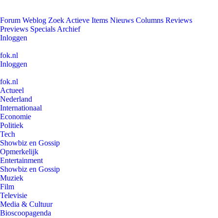
Forum
Weblog
Zoek
Actieve Items
Nieuws
Columns
Reviews
Previews
Specials
Archief
Inloggen
fok.nl
Inloggen
fok.nl
Actueel
Nederland
Internationaal
Economie
Politiek
Tech
Showbiz en Gossip
Opmerkelijk
Entertainment
Showbiz en Gossip
Muziek
Film
Televisie
Media & Cultuur
Bioscoopagenda