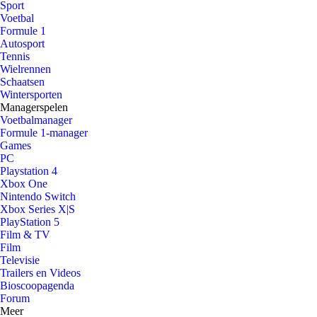
Sport
Voetbal
Formule 1
Autosport
Tennis
Wielrennen
Schaatsen
Wintersporten
Managerspelen
Voetbalmanager
Formule 1-manager
Games
PC
Playstation 4
Xbox One
Nintendo Switch
Xbox Series X|S
PlayStation 5
Film & TV
Film
Televisie
Trailers en Videos
Bioscoopagenda
Forum
Meer