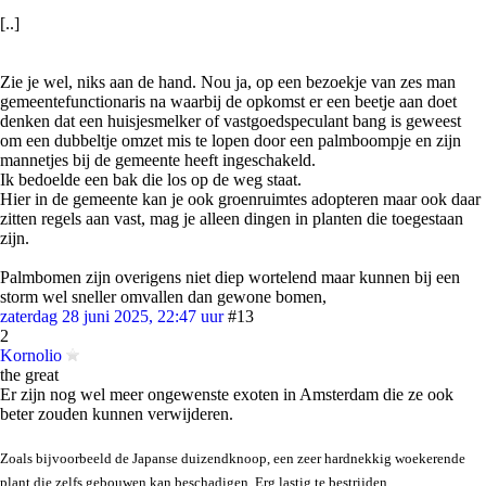
[..]
Zie je wel, niks aan de hand. Nou ja, op een bezoekje van zes man
gemeentefunctionaris na waarbij de opkomst er een beetje aan doet
denken dat een huisjesmelker of vastgoedspeculant bang is geweest
om een dubbeltje omzet mis te lopen door een palmboompje en zijn
mannetjes bij de gemeente heeft ingeschakeld.
Ik bedoelde een bak die los op de weg staat.
Hier in de gemeente kan je ook groenruimtes adopteren maar ook daar
zitten regels aan vast, mag je alleen dingen in planten die toegestaan
zijn.
Palmbomen zijn overigens niet diep wortelend maar kunnen bij een
storm wel sneller omvallen dan gewone bomen,
zaterdag 28 juni 2025, 22:47 uur
#13
2
Kornolio
the great
Er zijn nog wel meer ongewenste exoten in Amsterdam die ze ook
beter zouden kunnen verwijderen.
Zoals bijvoorbeeld de Japanse duizendknoop, een zeer hardnekkig woekerende
plant die zelfs gebouwen kan beschadigen. Erg lastig te bestrijden.