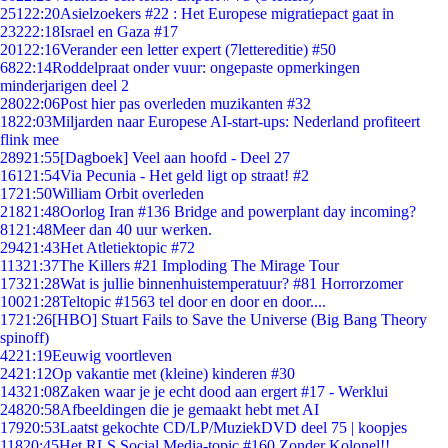
251
22:20
Asielzoekers #22 : Het Europese migratiepact gaat in
232
22:18
Israel en Gaza #17
201
22:16
Verander een letter expert (7lettereditie) #50
68
22:14
Roddelpraat onder vuur: ongepaste opmerkingen
minderjarigen deel 2
280
22:06
Post hier pas overleden muzikanten #32
18
22:03
Miljarden naar Europese AI-start-ups: Nederland profiteert
flink mee
289
21:55
[Dagboek] Veel aan hoofd - Deel 27
161
21:54
Via Pecunia - Het geld ligt op straat! #2
17
21:50
William Orbit overleden
218
21:48
Oorlog Iran #136 Bridge and powerplant day incoming?
81
21:48
Meer dan 40 uur werken.
294
21:43
Het Atletiektopic #72
113
21:37
The Killers #21 Imploding The Mirage Tour
173
21:28
Wat is jullie binnenhuistemperatuur? #81 Horrorzomer
100
21:28
Teltopic #1563 tel door en door en door....
17
21:26
[HBO] Stuart Fails to Save the Universe (Big Bang Theory
spinoff)
42
21:19
Eeuwig voortleven
24
21:12
Op vakantie met (kleine) kinderen #30
143
21:08
Zaken waar je je echt dood aan ergert #17 - Werklui
248
20:58
Afbeeldingen die je gemaakt hebt met AI
179
20:53
Laatst gekochte CD/LP/MuziekDVD deel 75 | koopjes
118
20:45
Het RLS Social Media-topic #160 Zonder Kolonel!!