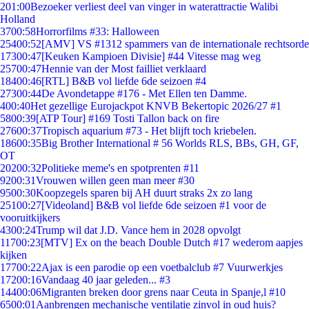
2
01:00
Bezoeker verliest deel van vinger in waterattractie Walibi
Holland
37
00:58
Horrorfilms #33: Halloween
254
00:52
[AMV] VS #1312 spammers van de internationale rechtsorde
173
00:47
[Keuken Kampioen Divisie] #44 Vitesse mag weg
257
00:47
Hennie van der Most failliet verklaard
184
00:46
[RTL] B&B vol liefde 6de seizoen #4
273
00:44
De Avondetappe #176 - Met Ellen ten Damme.
4
00:40
Het gezellige Eurojackpot KNVB Bekertopic 2026/27 #1
58
00:39
[ATP Tour] #169 Tosti Tallon back on fire
276
00:37
Tropisch aquarium #73 - Het blijft toch kriebelen.
186
00:35
Big Brother International # 56 Worlds RLS, BBs, GH, GF,
OT
202
00:32
Politieke meme's en spotprenten #11
92
00:31
Vrouwen willen geen man meer #30
95
00:30
Koopzegels sparen bij AH duurt straks 2x zo lang
251
00:27
[Videoland] B&B vol liefde 6de seizoen #1 voor de
vooruitkijkers
43
00:24
Trump wil dat J.D. Vance hem in 2028 opvolgt
117
00:23
[MTV] Ex on the beach Double Dutch #17 wederom aapjes
kijken
177
00:22
Ajax is een parodie op een voetbalclub #7 Vuurwerkjes
172
00:16
Vandaag 40 jaar geleden... #3
144
00:06
Migranten breken door grens naar Ceuta in Spanje,l #10
65
00:01
Aanbrengen mechanische ventilatie zinvol in oud huis?