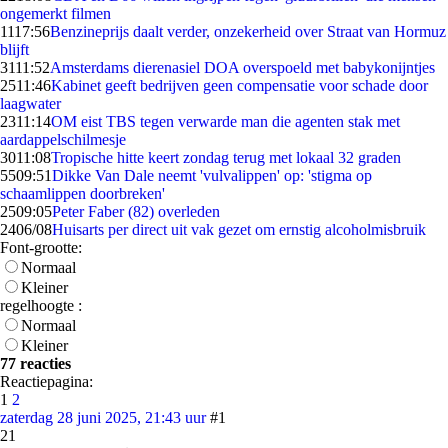
ongemerkt filmen
11
17:56
Benzineprijs daalt verder, onzekerheid over Straat van Hormuz
blijft
31
11:52
Amsterdams dierenasiel DOA overspoeld met babykonijntjes
25
11:46
Kabinet geeft bedrijven geen compensatie voor schade door
laagwater
23
11:14
OM eist TBS tegen verwarde man die agenten stak met
aardappelschilmesje
30
11:08
Tropische hitte keert zondag terug met lokaal 32 graden
55
09:51
Dikke Van Dale neemt 'vulvalippen' op: 'stigma op
schaamlippen doorbreken'
25
09:05
Peter Faber (82) overleden
24
06/08
Huisarts per direct uit vak gezet om ernstig alcoholmisbruik
Font-grootte:
Normaal
Kleiner
regelhoogte :
Normaal
Kleiner
77 reacties
Reactiepagina:
1
2
zaterdag 28 juni 2025, 21:43 uur
#1
21