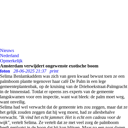
Nieuws
Nederland
Opmerkelijk
Amsterdam verwijdert ongewenste exotische boom
foton
28-06-2025 21:37
print
Selima Benlamkaddem was zich van geen kwaad bewust toen ze een
palmboom plantte tegenover haar café De Palm in een lege
gemeenteplantenbak, op de kruising van de Driehoekstraat-Palmgracht
in de binnenstad. Totdat er opeens zes experts van de gemeente
langskwamen voor een inspectie, want wat bleek: de palm moet weg,
want onveilig.
Selima had wel verwacht dat de gemeente iets zou zeggen, maar dat ze
het gelijk zouden zeggen dat hij weg moest, had ze allesbehalve
verwacht.
"Ik vind het echt jammer. Het is echt een cadeau voor de
wijk",
vertelt Selima. Ze vertelt dat ze met veel zorg de palmboom
heeft geplaatst in de hoop dat hij kon blijven. Maar na een paar dagen