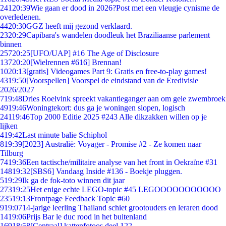
241
20:39
Wie gaan er dood in 2026?Post met een vleugje cynisme de
overledenen.
44
20:30
GGZ heeft mij gezond verklaard.
23
20:29
Capibara's wandelen doodleuk het Braziliaanse parlement
binnen
257
20:25
[UFO/UAP] #16 The Age of Disclosure
137
20:20
[Wielrennen #616] Brennan!
10
20:13
[gratis] Videogames Part 9: Gratis en free-to-play games!
43
19:50
[Voorspellen] Voorspel de eindstand van de Eredivisie
2026/2027
7
19:48
Dries Roelvink spreekt vakantieganger aan om gele zwembroek
49
19:46
Woningtekort: dus ga je woningen slopen, logisch
241
19:46
Top 2000 Editie 2025 #243 Alle dikzakken willen op je
lijken
4
19:42
Last minute balie Schiphol
8
19:39
[2023] Australië: Voyager - Promise #2 - Ze komen naar
Tilburg
74
19:36
Een tactische/militaire analyse van het front in Oekraïne #31
148
19:32
[SBS6] Vandaag Inside #136 - Boekje pluggen.
5
19:29
Ik ga de fok-toto winnen dit jaar
273
19:25
Het enige echte LEGO-topic #45 LEGOOOOOOOOOOO
235
19:13
Frontpage Feedback Topic #60
9
19:07
14-jarige leerling Thailand schiet grootouders en leraren dood
14
19:06
Prijs Bar le duc rood in het buitenland
169
18:58
[Centraal] kattenfotoos deel 122