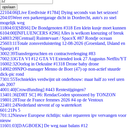
opslaan
221
04:06
[Live Eredivisie #1784] Dying seconds van het seizoen!
2
04:05
Weer een parkeergarage dicht in Dordrecht, auto's zo snel
mogelijk weg
118
04:03
[SBS6] De Bondgenoten #318 Een klein kusje moet kunnen
61
04:00
[INFLUENCERS #296] Alles is welkom kneuzing of breuk
248
03:29
[Centraal] Ruimtevaart / SpaceX #87 Rondje oceaan
256
03:11
Totale zonsverduistering 12-08-2026 (Groenland, IJsland en
Spanje) #1
30
02:39
Transfergeruchten en contractverlenging #83
70
02:33
GTA VI #12 GTA VI Extended look 27 Augustus Netflix/YT
160
02:32
Oorlog in Oekraïne #1318 Drone baby drone
149
02:09
NPO-manager Menno de Boer (47) op non-actief stuurde
dick-pic rond
73
01:55
Techniekles verdwijnt uit onderbouw: maar half zo veel uren
als 2007
40
01:40
[Crowdfunding] #443 Rentestijgingen?
134
01:36
[DRT SC] #6: RendacGoden sponsored by TONZON
198
01:28
Tour de France femmes 2026 #4 op de Ventoux
224
01:24
Nederland stevent af op watertekort
6
01:21
Ps 5
7
01:12
Nieuwe Europese richtlijn: vaker repareren ipv vervangen voor
nieuw
116
01:03
[DAGBOEK] De weg naar balans #12