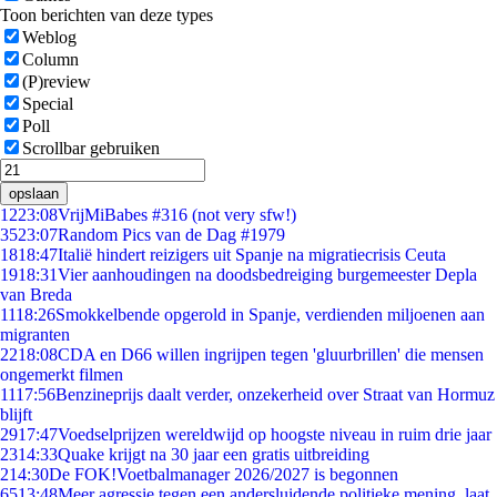
Toon berichten van deze types
Weblog
Column
(P)review
Special
Poll
Scrollbar gebruiken
opslaan
12
23:08
VrijMiBabes #316 (not very sfw!)
35
23:07
Random Pics van de Dag #1979
18
18:47
Italië hindert reizigers uit Spanje na migratiecrisis Ceuta
19
18:31
Vier aanhoudingen na doodsbedreiging burgemeester Depla
van Breda
11
18:26
Smokkelbende opgerold in Spanje, verdienden miljoenen aan
migranten
22
18:08
CDA en D66 willen ingrijpen tegen 'gluurbrillen' die mensen
ongemerkt filmen
11
17:56
Benzineprijs daalt verder, onzekerheid over Straat van Hormuz
blijft
29
17:47
Voedselprijzen wereldwijd op hoogste niveau in ruim drie jaar
23
14:33
Quake krijgt na 30 jaar een gratis uitbreiding
2
14:30
De FOK!Voetbalmanager 2026/2027 is begonnen
65
13:48
Meer agressie tegen een andersluidende politieke mening, laat