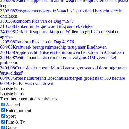
59
06/08
Waterschappen slaan alarm wegens droogte: Gereedschapskist
leeg
23
06/08
Zorgmedewerkster die 's nachts haar vriend bezocht terecht
ontslagen
38
06/08
Random Pics van de Dag #1977
21
05/08
Tanken in België wordt nóg aantrekkelijker
34
05/08
Dirk sluit supermarkt op de Wallen na golf van diefstal en
agressie
12
05/08
Random Pics van de Dag #1976
6
04/08
Kraftwerk brengt ruimteschip terug naar Eindhoven
20
04/08
Apple vecht Britse eis tot inbouwen backdoor in iCloud aan
85
04/08
'Witte' mannen discrimineren is volgens OM geen enkel
probleem
34
04/08
Ceuta-leider noemt Marokkaanse grensaanval door migranten
'gruweldaad'
6
04/08
Grote natuurbrand Boschhuizerbergen groeit naar 100 hectare
6
04/08
FOK! was even down
Laatste items
Laatste items
Toon berichten uit deze thema's
Actueel
Entertainment
Sport
Film & Tv
Games