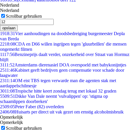
Nederland
Nederland
Scrollbar gebruiken
opslaan
19
18:31
Vier aanhoudingen na doodsbedreiging burgemeester Depla
van Breda
22
18:08
CDA en D66 willen ingrijpen tegen 'gluurbrillen' die mensen
ongemerkt filmen
11
17:56
Benzineprijs daalt verder, onzekerheid over Straat van Hormuz
blijft
31
11:52
Amsterdams dierenasiel DOA overspoeld met babykonijntjes
25
11:46
Kabinet geeft bedrijven geen compensatie voor schade door
laagwater
23
11:14
OM eist TBS tegen verwarde man die agenten stak met
aardappelschilmesje
30
11:08
Tropische hitte keert zondag terug met lokaal 32 graden
55
09:51
Dikke Van Dale neemt 'vulvalippen' op: 'stigma op
schaamlippen doorbreken'
25
09:05
Peter Faber (82) overleden
24
06/08
Huisarts per direct uit vak gezet om ernstig alcoholmisbruik
Opmerkelijk
Opmerkelijk
Scrollbar gebruiken