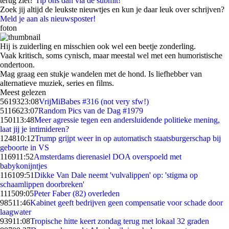
terug ziet?
Tip ons dan via de submit!
Zoek jij altijd de leukste nieuwtjes en kun je daar leuk over schrijven?
Meld je aan als nieuwsposter!
foton
Hij is zuiderling en misschien ook wel een beetje zonderling.
Vaak kritisch, soms cynisch, maar meestal wel met een humoristische
ondertoon.
Mag graag een stukje wandelen met de hond. Is liefhebber van
alternatieve muziek, series en films.
Meest gelezen
56193
23:08
VrijMiBabes #316 (not very sfw!)
51166
23:07
Random Pics van de Dag #1979
1501
13:48
Meer agressie tegen een andersluidende politieke mening,
laat jij je intimideren?
1248
10:12
Trump grijpt weer in op automatisch staatsburgerschap bij
geboorte in VS
1169
11:52
Amsterdams dierenasiel DOA overspoeld met
babykonijntjes
1161
09:51
Dikke Van Dale neemt 'vulvalippen' op: 'stigma op
schaamlippen doorbreken'
1115
09:05
Peter Faber (82) overleden
985
11:46
Kabinet geeft bedrijven geen compensatie voor schade door
laagwater
939
11:08
Tropische hitte keert zondag terug met lokaal 32 graden