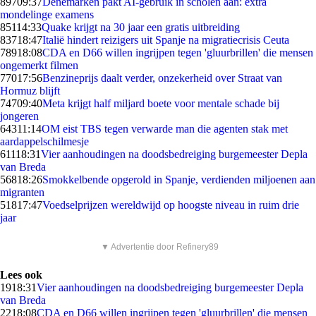
897
09:37
Denemarken pakt AI-gebruik in scholen aan: extra
mondelinge examens
851
14:33
Quake krijgt na 30 jaar een gratis uitbreiding
837
18:47
Italië hindert reizigers uit Spanje na migratiecrisis Ceuta
789
18:08
CDA en D66 willen ingrijpen tegen 'gluurbrillen' die mensen
ongemerkt filmen
770
17:56
Benzineprijs daalt verder, onzekerheid over Straat van
Hormuz blijft
747
09:40
Meta krijgt half miljard boete voor mentale schade bij
jongeren
643
11:14
OM eist TBS tegen verwarde man die agenten stak met
aardappelschilmesje
611
18:31
Vier aanhoudingen na doodsbedreiging burgemeester Depla
van Breda
568
18:26
Smokkelbende opgerold in Spanje, verdienden miljoenen aan
migranten
518
17:47
Voedselprijzen wereldwijd op hoogste niveau in ruim drie
jaar
▼ Advertentie door Refinery89
Lees ook
19
18:31
Vier aanhoudingen na doodsbedreiging burgemeester Depla
van Breda
22
18:08
CDA en D66 willen ingrijpen tegen 'gluurbrillen' die mensen