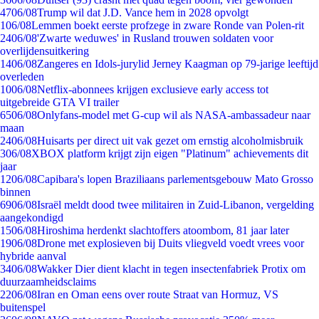
47
06/08
Trump wil dat J.D. Vance hem in 2028 opvolgt
1
06/08
Lemmen boekt eerste profzege in zware Ronde van Polen-rit
24
06/08
'Zwarte weduwes' in Rusland trouwen soldaten voor
overlijdensuitkering
14
06/08
Zangeres en Idols-jurylid Jerney Kaagman op 79-jarige leeftijd
overleden
10
06/08
Netflix-abonnees krijgen exclusieve early access tot
uitgebreide GTA VI trailer
65
06/08
Onlyfans-model met G-cup wil als NASA-ambassadeur naar
maan
24
06/08
Huisarts per direct uit vak gezet om ernstig alcoholmisbruik
3
06/08
XBOX platform krijgt zijn eigen "Platinum" achievements dit
jaar
12
06/08
Capibara's lopen Braziliaans parlementsgebouw Mato Grosso
binnen
69
06/08
Israël meldt dood twee militairen in Zuid-Libanon, vergelding
aangekondigd
15
06/08
Hiroshima herdenkt slachtoffers atoombom, 81 jaar later
19
06/08
Drone met explosieven bij Duits vliegveld voedt vrees voor
hybride aanval
34
06/08
Wakker Dier dient klacht in tegen insectenfabriek Protix om
duurzaamheidsclaims
22
06/08
Iran en Oman eens over route Straat van Hormuz, VS
buitenspel