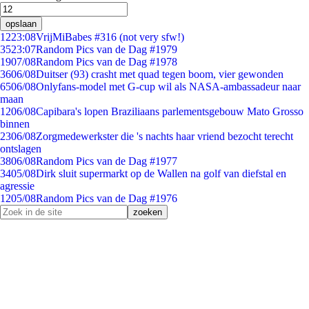
opslaan
12
23:08
VrijMiBabes #316 (not very sfw!)
35
23:07
Random Pics van de Dag #1979
19
07/08
Random Pics van de Dag #1978
36
06/08
Duitser (93) crasht met quad tegen boom, vier gewonden
65
06/08
Onlyfans-model met G-cup wil als NASA-ambassadeur naar
maan
12
06/08
Capibara's lopen Braziliaans parlementsgebouw Mato Grosso
binnen
23
06/08
Zorgmedewerkster die 's nachts haar vriend bezocht terecht
ontslagen
38
06/08
Random Pics van de Dag #1977
34
05/08
Dirk sluit supermarkt op de Wallen na golf van diefstal en
agressie
12
05/08
Random Pics van de Dag #1976