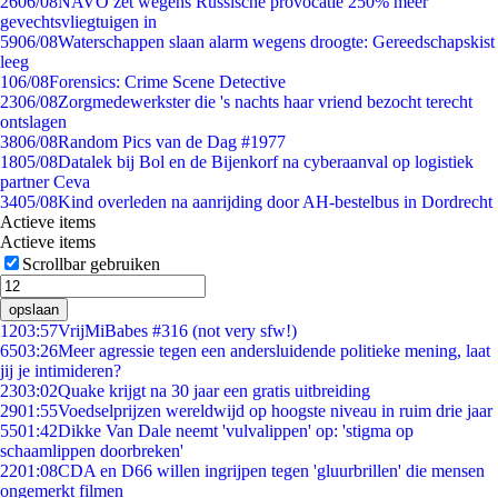
26
06/08
NAVO zet wegens Russische provocatie 250% meer
gevechtsvliegtuigen in
59
06/08
Waterschappen slaan alarm wegens droogte: Gereedschapskist
leeg
1
06/08
Forensics: Crime Scene Detective
23
06/08
Zorgmedewerkster die 's nachts haar vriend bezocht terecht
ontslagen
38
06/08
Random Pics van de Dag #1977
18
05/08
Datalek bij Bol en de Bijenkorf na cyberaanval op logistiek
partner Ceva
34
05/08
Kind overleden na aanrijding door AH-bestelbus in Dordrecht
Actieve items
Actieve items
Scrollbar gebruiken
opslaan
12
03:57
VrijMiBabes #316 (not very sfw!)
65
03:26
Meer agressie tegen een andersluidende politieke mening, laat
jij je intimideren?
23
03:02
Quake krijgt na 30 jaar een gratis uitbreiding
29
01:55
Voedselprijzen wereldwijd op hoogste niveau in ruim drie jaar
55
01:42
Dikke Van Dale neemt 'vulvalippen' op: 'stigma op
schaamlippen doorbreken'
22
01:08
CDA en D66 willen ingrijpen tegen 'gluurbrillen' die mensen
ongemerkt filmen