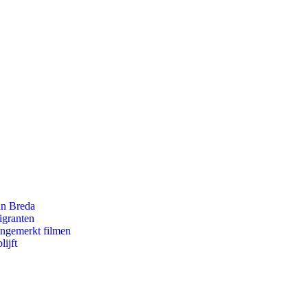
an Breda
igranten
ongemerkt filmen
ijft