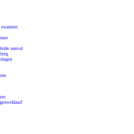
e examens
maan
bride aanval
 leeg
tslagen
ssie
eem
'gruweldaad'