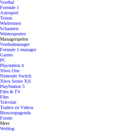
Voetbal
Formule 1
Autosport
Tennis
Wielrennen
Schaatsen
Wintersporten
Managerspelen
Voetbalmanager
Formule 1-manager
Games
PC
Playstation 4
Xbox One
Nintendo Switch
Xbox Series X|S
PlayStation 5
Film & TV
Film
Televisie
Trailers en Videos
Bioscoopagenda
Forum
Meer
Weblog