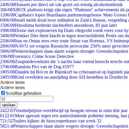
24
06/08
Huisarts per direct uit vak gezet om ernstig alcoholmisbruik
3
06/08
XBOX platform krijgt zijn eigen "Platinum" achievements dit ja
12
06/08
Capibara's lopen Braziliaans parlementsgebouw Mato Grosso 
69
06/08
Israël meldt dood twee militairen in Zuid-Libanon, vergeldin
15
06/08
Hiroshima herdenkt slachtoffers atoombom, 81 jaar later
19
06/08
Drone met explosieven bij Duits vliegveld voedt vrees voor hy
34
06/08
Wakker Dier dient klacht in tegen insectenfabriek Protix om 
22
06/08
Iran en Oman eens over route Straat van Hormuz, VS buitensp
26
06/08
NAVO zet wegens Russische provocatie 250% meer gevechtsvl
58
06/08
Waterschappen slaan alarm wegens droogte: Gereedschapskist
1
06/08
Forensics: Crime Scene Detective
23
06/08
Zorgmedewerkster die 's nachts haar vriend bezocht terecht on
37
06/08
Random Pics van de Dag #1977
18
05/08
Datalek bij Bol en de Bijenkorf na cyberaanval op logistiek pa
34
05/08
Kind overleden na aanrijding door AH-bestelbus in Dordrecht
Actieve items
Actieve items
Scrollbar gebruiken
opslaan
24
22:03
Voedselprijzen wereldwijd op hoogste niveau in ruim drie jaar
61
22:01
Meer agressie tegen een andersluidende politieke mening, laat j
7
21:52
Trailers kijken: de bioscoopreleases van week 32
58
21:48
Waterschappen slaan alarm wegens droogte: Gereedschapskist