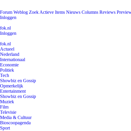
Forum
Weblog
Zoek
Actieve Items
Nieuws
Columns
Reviews
Previe
Inloggen
fok.nl
Inloggen
fok.nl
Actueel
Nederland
Internationaal
Economie
Politiek
Tech
Showbiz en Gossip
Opmerkelijk
Entertainment
Showbiz en Gossip
Muziek
Film
Televisie
Media & Cultuur
Bioscoopagenda
Sport