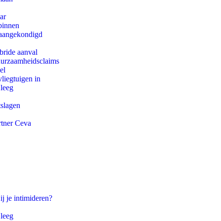
ar
binnen
g aangekondigd
bride aanval
duurzaamheidsclaims
el
iegtuigen in
 leeg
tslagen
rtner Ceva
ij je intimideren?
 leeg