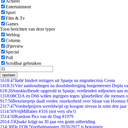
Actueel
Entertainment
Sport
Film & Tv
Games
Toon berichten van deze types
Weblog
Column
(P)review
Special
Poll
Scrollbar gebruiken
opslaan
16
18:47
Italië hindert reizigers uit Spanje na migratiecrisis Ceuta
14
18:31
Vier aanhoudingen na doodsbedreiging burgemeester Depla v
6
18:26
Smokkelbende opgerold in Spanje, verdienden miljoenen aan m
13
18:08
CDA en D66 willen ingrijpen tegen 'gluurbrillen' die mensen 
9
17:56
Benzineprijs daalt verder, onzekerheid over Straat van Hormuz bl
23
17:47
Voedselprijzen wereldwijd op hoogste niveau in ruim drie jaar
11
14:50
VrijMiBabes #316 (not very sfw!)
35
14:50
Random Pics van de Dag #1979
20
14:33
Quake krijgt na 30 jaar een gratis uitbreiding
2
14:30
De FOK!Voetbalmanager 2026/2027 is begonnen