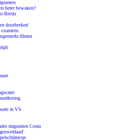
igranten
en beter bewaken?
an Breda
pen doorbreken'
e examens
ongemerkt filmen
ijft
maan
agwater
suitkering
oorte in VS
onder migranten Ceuta
'gruweldaad'
pelschilmesje