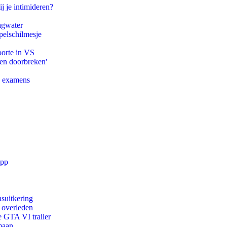
j je intimideren?
agwater
pelschilmesje
oorte in VS
pen doorbreken'
e examens
app
suitkering
d overleden
e GTA VI trailer
maan