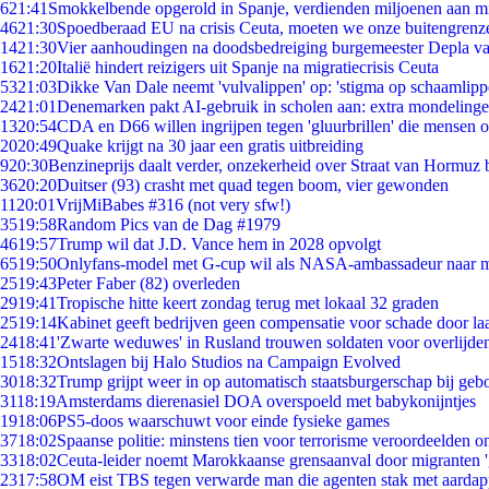
6
21:41
Smokkelbende opgerold in Spanje, verdienden miljoenen aan m
46
21:30
Spoedberaad EU na crisis Ceuta, moeten we onze buitengrenz
14
21:30
Vier aanhoudingen na doodsbedreiging burgemeester Depla v
16
21:20
Italië hindert reizigers uit Spanje na migratiecrisis Ceuta
53
21:03
Dikke Van Dale neemt 'vulvalippen' op: 'stigma op schaamlip
24
21:01
Denemarken pakt AI-gebruik in scholen aan: extra mondeling
13
20:54
CDA en D66 willen ingrijpen tegen 'gluurbrillen' die mensen 
20
20:49
Quake krijgt na 30 jaar een gratis uitbreiding
9
20:30
Benzineprijs daalt verder, onzekerheid over Straat van Hormuz bl
36
20:20
Duitser (93) crasht met quad tegen boom, vier gewonden
11
20:01
VrijMiBabes #316 (not very sfw!)
35
19:58
Random Pics van de Dag #1979
46
19:57
Trump wil dat J.D. Vance hem in 2028 opvolgt
65
19:50
Onlyfans-model met G-cup wil als NASA-ambassadeur naar 
25
19:43
Peter Faber (82) overleden
29
19:41
Tropische hitte keert zondag terug met lokaal 32 graden
25
19:14
Kabinet geeft bedrijven geen compensatie voor schade door la
24
18:41
'Zwarte weduwes' in Rusland trouwen soldaten voor overlijden
15
18:32
Ontslagen bij Halo Studios na Campaign Evolved
30
18:32
Trump grijpt weer in op automatisch staatsburgerschap bij geb
31
18:19
Amsterdams dierenasiel DOA overspoeld met babykonijntjes
19
18:06
PS5-doos waarschuwt voor einde fysieke games
37
18:02
Spaanse politie: minstens tien voor terrorisme veroordeelden 
33
18:02
Ceuta-leider noemt Marokkaanse grensaanval door migranten 
23
17:58
OM eist TBS tegen verwarde man die agenten stak met aardap