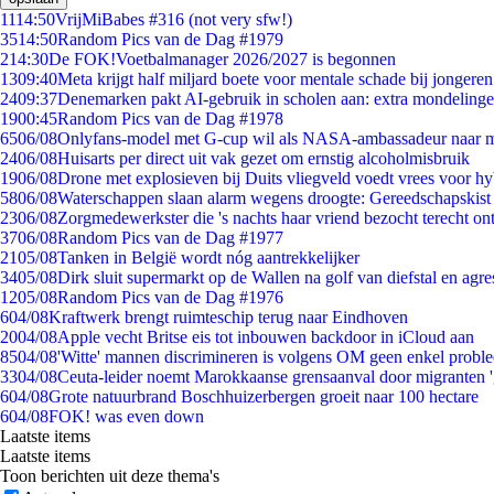
11
14:50
VrijMiBabes #316 (not very sfw!)
35
14:50
Random Pics van de Dag #1979
2
14:30
De FOK!Voetbalmanager 2026/2027 is begonnen
13
09:40
Meta krijgt half miljard boete voor mentale schade bij jongeren
24
09:37
Denemarken pakt AI-gebruik in scholen aan: extra mondeling
19
00:45
Random Pics van de Dag #1978
65
06/08
Onlyfans-model met G-cup wil als NASA-ambassadeur naar 
24
06/08
Huisarts per direct uit vak gezet om ernstig alcoholmisbruik
19
06/08
Drone met explosieven bij Duits vliegveld voedt vrees voor hy
58
06/08
Waterschappen slaan alarm wegens droogte: Gereedschapskist
23
06/08
Zorgmedewerkster die 's nachts haar vriend bezocht terecht on
37
06/08
Random Pics van de Dag #1977
21
05/08
Tanken in België wordt nóg aantrekkelijker
34
05/08
Dirk sluit supermarkt op de Wallen na golf van diefstal en agre
12
05/08
Random Pics van de Dag #1976
6
04/08
Kraftwerk brengt ruimteschip terug naar Eindhoven
20
04/08
Apple vecht Britse eis tot inbouwen backdoor in iCloud aan
85
04/08
'Witte' mannen discrimineren is volgens OM geen enkel probl
33
04/08
Ceuta-leider noemt Marokkaanse grensaanval door migranten 
6
04/08
Grote natuurbrand Boschhuizerbergen groeit naar 100 hectare
6
04/08
FOK! was even down
Laatste items
Laatste items
Toon berichten uit deze thema's