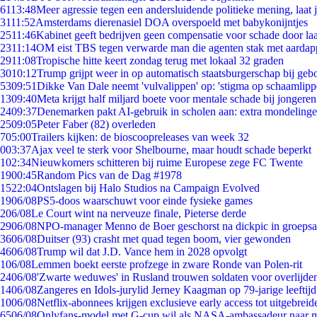
61
13:48
Meer agressie tegen een andersluidende politieke mening, laat ji
31
11:52
Amsterdams dierenasiel DOA overspoeld met babykonijntjes
25
11:46
Kabinet geeft bedrijven geen compensatie voor schade door la
23
11:14
OM eist TBS tegen verwarde man die agenten stak met aardap
29
11:08
Tropische hitte keert zondag terug met lokaal 32 graden
30
10:12
Trump grijpt weer in op automatisch staatsburgerschap bij geb
53
09:51
Dikke Van Dale neemt 'vulvalippen' op: 'stigma op schaamlip
13
09:40
Meta krijgt half miljard boete voor mentale schade bij jongeren
24
09:37
Denemarken pakt AI-gebruik in scholen aan: extra mondeling
25
09:05
Peter Faber (82) overleden
7
05:00
Trailers kijken: de bioscoopreleases van week 32
0
03:37
Ajax veel te sterk voor Shelbourne, maar houdt schade beperkt
1
02:34
Nieuwkomers schitteren bij ruime Europese zege FC Twente
19
00:45
Random Pics van de Dag #1978
15
22:04
Ontslagen bij Halo Studios na Campaign Evolved
19
06/08
PS5-doos waarschuwt voor einde fysieke games
2
06/08
Le Court wint na nerveuze finale, Pieterse derde
29
06/08
NPO-manager Menno de Boer geschorst na dickpic in groeps
36
06/08
Duitser (93) crasht met quad tegen boom, vier gewonden
46
06/08
Trump wil dat J.D. Vance hem in 2028 opvolgt
1
06/08
Lemmen boekt eerste profzege in zware Ronde van Polen-rit
24
06/08
'Zwarte weduwes' in Rusland trouwen soldaten voor overlijden
14
06/08
Zangeres en Idols-jurylid Jerney Kaagman op 79-jarige leeftij
10
06/08
Netflix-abonnees krijgen exclusieve early access tot uitgebreid
65
06/08
Onlyfans-model met G-cup wil als NASA-ambassadeur naar 