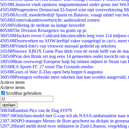
5
05/08
Litouwen vindt opnieuw migrantentunnel onder grens met Wit-
45
05/08
Progressieve Democraat El-Sayed wint nipt voorverkiezing M
12
05/08
Accell, moederbedrijf Sparta en Batavus, vraagt uitstel van bet
5
05/08
Zomervakantieweerbericht: aanhoudend zomers
1
05/08
Vollering de sterkste na lastige heuvelrit
8
05/08
The Division Resurgence nu gratis op pc
36
05/08
Hackers roven Coldcard-bitcoinwallets leeg voor 114 miljoen d
45
05/08
Doorwerken na AOW-leeftijd vaker vastgelegd in cao's, moet
38
05/08
Vinted-foto's van vrouwen massaal gedeeld op seksfora
1
05/08
Nieuwe XBOX Game Pass titels voor de eerste helft van de ma
53
05/08
Van den Brink zet nog eens 14 gemeenten onder toezicht om s
18
05/08
Iran overweegt Europese hulp bij ruimen mijnen in Straat va
3
05/08
EA Sports FC 27 toont The Grounds-modus
1
05/08
Gears of War: E-Day open beta begint 6 augustus
36
05/08
Pentagon verbruikt meer raketten dan kan worden aangevuld, t
Actieve items
Actieve items
Scrollbar gebruiken
opslaan
5
08:04
Random Pics van de Dag #1979
59
07:58
Onlyfans-model met G-cup wil als NASA-ambassadeur naar 
23
07:36
NPO-manager Menno de Boer geschorst na dickpic in groeps
52
07:28
Israël meldt dood twee militairen in Zuid-Libanon, vergeldin