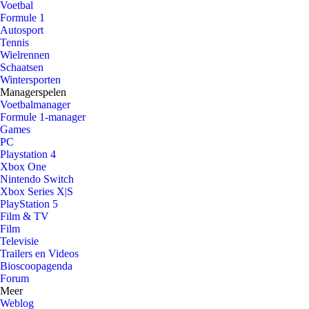
Voetbal
Formule 1
Autosport
Tennis
Wielrennen
Schaatsen
Wintersporten
Managerspelen
Voetbalmanager
Formule 1-manager
Games
PC
Playstation 4
Xbox One
Nintendo Switch
Xbox Series X|S
PlayStation 5
Film & TV
Film
Televisie
Trailers en Videos
Bioscoopagenda
Forum
Meer
Weblog