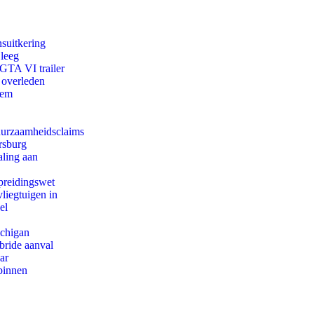
suitkering
 leeg
 GTA VI trailer
 overleden
eem
duurzaamheidsclaims
rsburg
aling aan
preidingswet
iegtuigen in
el
ichigan
bride aanval
ar
binnen