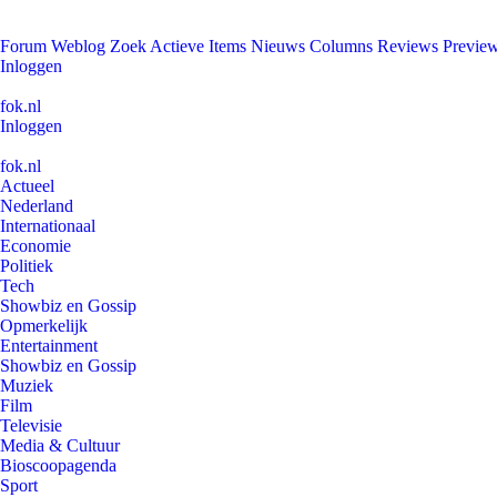
Forum
Weblog
Zoek
Actieve Items
Nieuws
Columns
Reviews
Previe
Inloggen
fok.nl
Inloggen
fok.nl
Actueel
Nederland
Internationaal
Economie
Politiek
Tech
Showbiz en Gossip
Opmerkelijk
Entertainment
Showbiz en Gossip
Muziek
Film
Televisie
Media & Cultuur
Bioscoopagenda
Sport