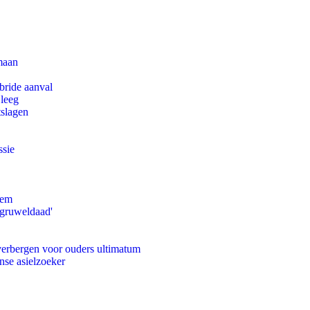
maan
bride aanval
 leeg
tslagen
ssie
eem
'gruweldaad'
 verbergen voor ouders ultimatum
nse asielzoeker