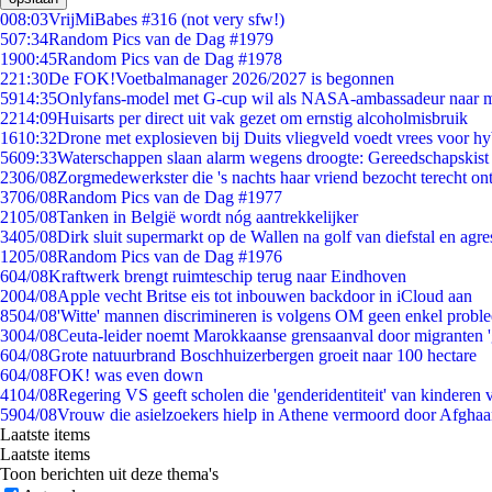
0
08:03
VrijMiBabes #316 (not very sfw!)
5
07:34
Random Pics van de Dag #1979
19
00:45
Random Pics van de Dag #1978
2
21:30
De FOK!Voetbalmanager 2026/2027 is begonnen
59
14:35
Onlyfans-model met G-cup wil als NASA-ambassadeur naar 
22
14:09
Huisarts per direct uit vak gezet om ernstig alcoholmisbruik
16
10:32
Drone met explosieven bij Duits vliegveld voedt vrees voor hy
56
09:33
Waterschappen slaan alarm wegens droogte: Gereedschapskist
23
06/08
Zorgmedewerkster die 's nachts haar vriend bezocht terecht on
37
06/08
Random Pics van de Dag #1977
21
05/08
Tanken in België wordt nóg aantrekkelijker
34
05/08
Dirk sluit supermarkt op de Wallen na golf van diefstal en agre
12
05/08
Random Pics van de Dag #1976
6
04/08
Kraftwerk brengt ruimteschip terug naar Eindhoven
20
04/08
Apple vecht Britse eis tot inbouwen backdoor in iCloud aan
85
04/08
'Witte' mannen discrimineren is volgens OM geen enkel probl
30
04/08
Ceuta-leider noemt Marokkaanse grensaanval door migranten 
6
04/08
Grote natuurbrand Boschhuizerbergen groeit naar 100 hectare
6
04/08
FOK! was even down
41
04/08
Regering VS geeft scholen die 'genderidentiteit' van kinderen
59
04/08
Vrouw die asielzoekers hielp in Athene vermoord door Afghaa
Laatste items
Laatste items
Toon berichten uit deze thema's