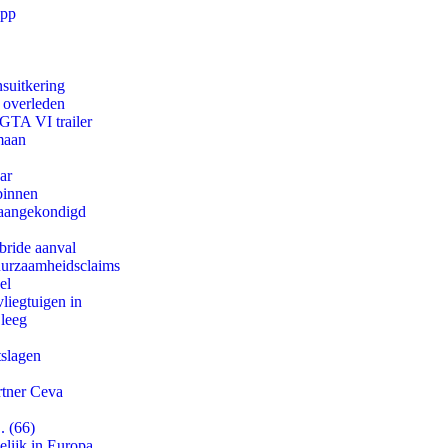
app
suitkering
d overleden
 GTA VI trailer
maan
ar
binnen
g aangekondigd
bride aanval
duurzaamheidsclaims
el
iegtuigen in
 leeg
tslagen
rtner Ceva
. (66)
lijk in Europa