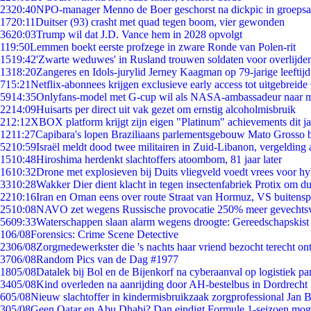
23
20:40
NPO-manager Menno de Boer geschorst na dickpic in groeps
17
20:11
Duitser (93) crasht met quad tegen boom, vier gewonden
36
20:03
Trump wil dat J.D. Vance hem in 2028 opvolgt
1
19:50
Lemmen boekt eerste profzege in zware Ronde van Polen-rit
15
19:42
'Zwarte weduwes' in Rusland trouwen soldaten voor overlijden
13
18:20
Zangeres en Idols-jurylid Jerney Kaagman op 79-jarige leeftij
7
15:21
Netflix-abonnees krijgen exclusieve early access tot uitgebreide
59
14:35
Onlyfans-model met G-cup wil als NASA-ambassadeur naar 
22
14:09
Huisarts per direct uit vak gezet om ernstig alcoholmisbruik
2
12:12
XBOX platform krijgt zijn eigen "Platinum" achievements dit ja
12
11:27
Capibara's lopen Braziliaans parlementsgebouw Mato Grosso 
52
10:59
Israël meldt dood twee militairen in Zuid-Libanon, vergeldin
15
10:48
Hiroshima herdenkt slachtoffers atoombom, 81 jaar later
16
10:32
Drone met explosieven bij Duits vliegveld voedt vrees voor hy
33
10:28
Wakker Dier dient klacht in tegen insectenfabriek Protix om 
22
10:16
Iran en Oman eens over route Straat van Hormuz, VS buitensp
25
10:08
NAVO zet wegens Russische provocatie 250% meer gevechtsvl
56
09:33
Waterschappen slaan alarm wegens droogte: Gereedschapskist
1
06/08
Forensics: Crime Scene Detective
23
06/08
Zorgmedewerkster die 's nachts haar vriend bezocht terecht on
37
06/08
Random Pics van de Dag #1977
18
05/08
Datalek bij Bol en de Bijenkorf na cyberaanval op logistiek pa
34
05/08
Kind overleden na aanrijding door AH-bestelbus in Dordrecht
6
05/08
Nieuw slachtoffer in kindermisbruikzaak zorgprofessional Jan B
3
05/08
Geen Qatar en Abu Dhabi? Dan eindigt Formule 1-seizoen moge