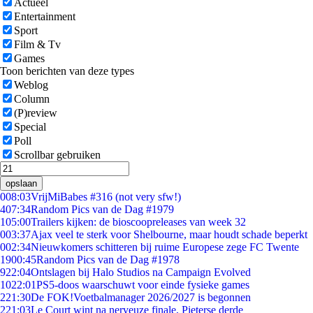
Actueel
Entertainment
Sport
Film & Tv
Games
Toon berichten van deze types
Weblog
Column
(P)review
Special
Poll
Scrollbar gebruiken
opslaan
0
08:03
VrijMiBabes #316 (not very sfw!)
4
07:34
Random Pics van de Dag #1979
1
05:00
Trailers kijken: de bioscoopreleases van week 32
0
03:37
Ajax veel te sterk voor Shelbourne, maar houdt schade beperkt
0
02:34
Nieuwkomers schitteren bij ruime Europese zege FC Twente
19
00:45
Random Pics van de Dag #1978
9
22:04
Ontslagen bij Halo Studios na Campaign Evolved
10
22:01
PS5-doos waarschuwt voor einde fysieke games
2
21:30
De FOK!Voetbalmanager 2026/2027 is begonnen
2
21:03
Le Court wint na nerveuze finale, Pieterse derde