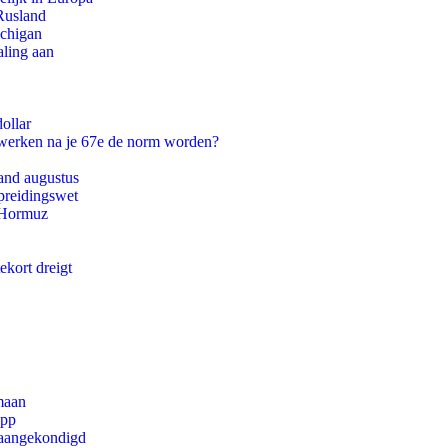
Rusland
ichigan
aling aan
ollar
 werken na je 67e de norm worden?
and augustus
preidingswet
n Hormuz
ekort dreigt
maan
app
g aangekondigd