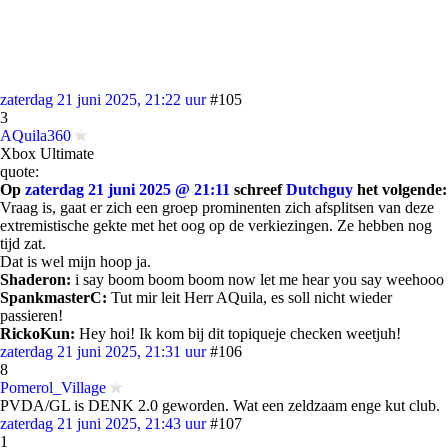
zaterdag 21 juni 2025, 21:22 uur
#105
3
AQuila360
Xbox Ultimate
quote:
Op
zaterdag 21 juni 2025 @ 21:11
schreef
Dutchguy
het volgende:
Vraag is, gaat er zich een groep prominenten zich afsplitsen van deze
extremistische gekte met het oog op de verkiezingen. Ze hebben nog
tijd zat.
Dat is wel mijn hoop ja.
Shaderon:
i say boom boom boom now let me hear you say weehooo
SpankmasterC:
Tut mir leit Herr AQuila, es soll nicht wieder
passieren!
RickoKun:
Hey hoi! Ik kom bij dit topiqueje checken weetjuh!
zaterdag 21 juni 2025, 21:31 uur
#106
8
Pomerol_Village
PVDA/GL is DENK 2.0 geworden. Wat een zeldzaam enge kut club.
zaterdag 21 juni 2025, 21:43 uur
#107
1