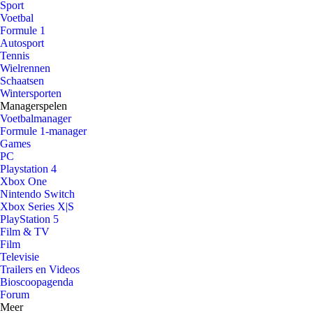
Sport
Voetbal
Formule 1
Autosport
Tennis
Wielrennen
Schaatsen
Wintersporten
Managerspelen
Voetbalmanager
Formule 1-manager
Games
PC
Playstation 4
Xbox One
Nintendo Switch
Xbox Series X|S
PlayStation 5
Film & TV
Film
Televisie
Trailers en Videos
Bioscoopagenda
Forum
Meer