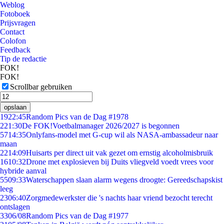
Weblog
Fotoboek
Prijsvragen
Contact
Colofon
Feedback
Tip de redactie
FOK!
FOK!
Scrollbar gebruiken
opslaan
19
22:45
Random Pics van de Dag #1978
2
21:30
De FOK!Voetbalmanager 2026/2027 is begonnen
57
14:35
Onlyfans-model met G-cup wil als NASA-ambassadeur naar
maan
22
14:09
Huisarts per direct uit vak gezet om ernstig alcoholmisbruik
16
10:32
Drone met explosieven bij Duits vliegveld voedt vrees voor
hybride aanval
55
09:33
Waterschappen slaan alarm wegens droogte: Gereedschapskist
leeg
23
06:40
Zorgmedewerkster die 's nachts haar vriend bezocht terecht
ontslagen
33
06/08
Random Pics van de Dag #1977