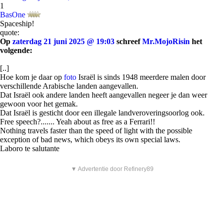
1
BasOne
Spaceship!
quote:
Op
zaterdag 21 juni 2025 @ 19:03
schreef
Mr.MojoRisin
het
volgende:
[..]
Hoe kom je daar op
foto
Israël is sinds 1948 meerdere malen door
verschillende Arabische landen aangevallen.
Dat Israël ook andere landen heeft aangevallen negeer je dan weer
gewoon voor het gemak.
Dat Israël is gesticht door een illegale landveroveringsoorlog ook.
Free speech?....... Yeah about as free as a Ferrari!!
Nothing travels faster than the speed of light with the possible
exception of bad news, which obeys its own special laws.
Laboro te salutante
▼ Advertentie door Refinery89