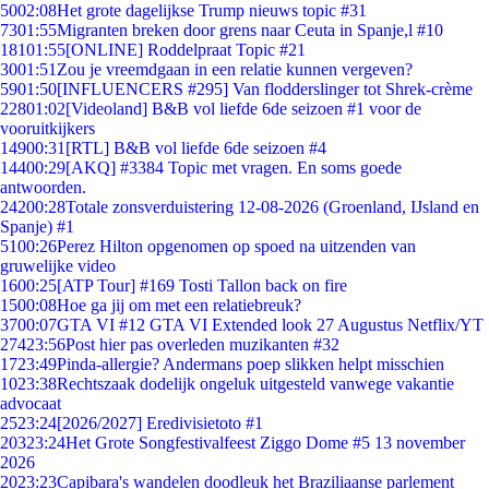
50
02:08
Het grote dagelijkse Trump nieuws topic #31
73
01:55
Migranten breken door grens naar Ceuta in Spanje,l #10
181
01:55
[ONLINE] Roddelpraat Topic #21
30
01:51
Zou je vreemdgaan in een relatie kunnen vergeven?
59
01:50
[INFLUENCERS #295] Van flodderslinger tot Shrek-crème
228
01:02
[Videoland] B&B vol liefde 6de seizoen #1 voor de
vooruitkijkers
149
00:31
[RTL] B&B vol liefde 6de seizoen #4
144
00:29
[AKQ] #3384 Topic met vragen. En soms goede
antwoorden.
242
00:28
Totale zonsverduistering 12-08-2026 (Groenland, IJsland en
Spanje) #1
51
00:26
Perez Hilton opgenomen op spoed na uitzenden van
gruwelijke video
16
00:25
[ATP Tour] #169 Tosti Tallon back on fire
15
00:08
Hoe ga jij om met een relatiebreuk?
37
00:07
GTA VI #12 GTA VI Extended look 27 Augustus Netflix/YT
274
23:56
Post hier pas overleden muzikanten #32
17
23:49
Pinda-allergie? Andermans poep slikken helpt misschien
10
23:38
Rechtszaak dodelijk ongeluk uitgesteld vanwege vakantie
advocaat
25
23:24
[2026/2027] Eredivisietoto #1
203
23:24
Het Grote Songfestivalfeest Ziggo Dome #5 13 november
2026
20
23:23
Capibara's wandelen doodleuk het Braziliaanse parlement