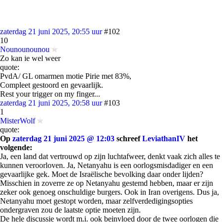
zaterdag 21 juni 2025, 20:55 uur
#102
10
Nounounounou
Zo kan ie wel weer
quote:
PvdA/ GL omarmen motie Pirie met 83%,
Compleet gestoord en gevaarlijk.
Rest your trigger on my finger...
zaterdag 21 juni 2025, 20:58 uur
#103
1
MisterWolf
quote:
Op
zaterdag 21 juni 2025 @ 12:03
schreef
LeviathanIV
het
volgende:
Ja, een land dat vertrouwd op zijn luchtafweer, denkt vaak zich alles te
kunnen veroorloven. Ja, Netanyahu is een oorlogsmisdadiger en een
gevaarlijke gek. Moet de Israëlische bevolking daar onder lijden?
Misschien in zoverre ze op Netanyahu gestemd hebben, maar er zijn
zeker ook genoeg onschuldige burgers. Ook in Iran overigens. Dus ja,
Netanyahu moet gestopt worden, maar zelfverdedigingsopties
ondergraven zou de laatste optie moeten zijn.
De hele discussie wordt m.i. ook beinvloed door de twee oorlogen die