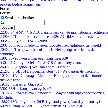
pakken topless zonnen aan
Forum
Forum
Scrollbar gebruiken
opslaan
223
03:54
[AMV] VS #1312 spammers van de internationale rechtsorde
239
03:54
Tour de France femmes 2026 #3 Tijd voor de borstcrawl
9
03:32
Tony Scott (54) overleden
20
03:08
Klacht ingediend tegen grootste insectenfabriek ter wereld
204
02:55
Trump wil Groenland #16 Het opengrensbeleid is de
schuldige
18
02:55
Vrouwen willen geen man meer #30
53
02:51
Oorlog in Oekraïne #1318 Drone baby drone
260
02:50
[Dagboek] Veel aan hoofd - Deel 27
212
02:48
[SBS6] De Bondgenoten #317 We dansen de macaroni
101
02:41
NPO-manager Menno de Boer (47) op non-actief stuurde
dick-pic rond
191
02:40
Israel en Gaza #17
35
02:38
Hoe kom je van egels af?
101
02:29
Progressieve Democraat El-Sayed wint nipt voorverkiezing
Michigan
188
02:18
Oorlog Iran #136 Bridge and powerplant day incoming?
6
02:14
Trump wil dat J.D. Vance hem in 2028 opvolgt