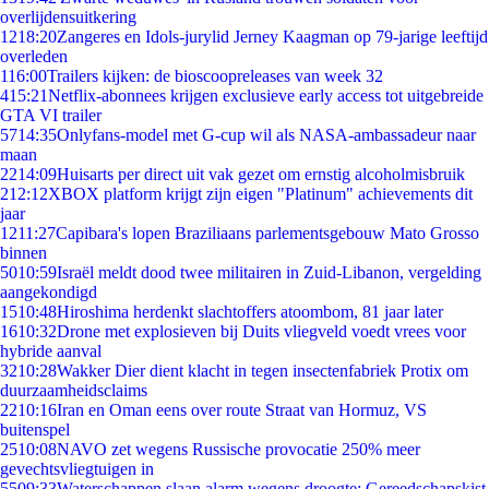
overlijdensuitkering
12
18:20
Zangeres en Idols-jurylid Jerney Kaagman op 79-jarige leeftijd
overleden
1
16:00
Trailers kijken: de bioscoopreleases van week 32
4
15:21
Netflix-abonnees krijgen exclusieve early access tot uitgebreide
GTA VI trailer
57
14:35
Onlyfans-model met G-cup wil als NASA-ambassadeur naar
maan
22
14:09
Huisarts per direct uit vak gezet om ernstig alcoholmisbruik
2
12:12
XBOX platform krijgt zijn eigen "Platinum" achievements dit
jaar
12
11:27
Capibara's lopen Braziliaans parlementsgebouw Mato Grosso
binnen
50
10:59
Israël meldt dood twee militairen in Zuid-Libanon, vergelding
aangekondigd
15
10:48
Hiroshima herdenkt slachtoffers atoombom, 81 jaar later
16
10:32
Drone met explosieven bij Duits vliegveld voedt vrees voor
hybride aanval
32
10:28
Wakker Dier dient klacht in tegen insectenfabriek Protix om
duurzaamheidsclaims
22
10:16
Iran en Oman eens over route Straat van Hormuz, VS
buitenspel
25
10:08
NAVO zet wegens Russische provocatie 250% meer
gevechtsvliegtuigen in
55
09:33
Waterschappen slaan alarm wegens droogte: Gereedschapskist