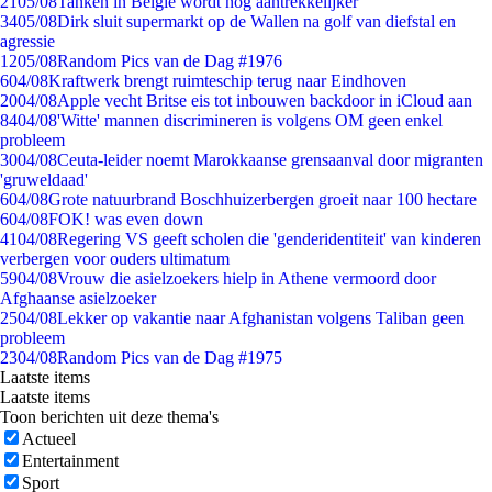
21
05/08
Tanken in België wordt nóg aantrekkelijker
34
05/08
Dirk sluit supermarkt op de Wallen na golf van diefstal en
agressie
12
05/08
Random Pics van de Dag #1976
6
04/08
Kraftwerk brengt ruimteschip terug naar Eindhoven
20
04/08
Apple vecht Britse eis tot inbouwen backdoor in iCloud aan
84
04/08
'Witte' mannen discrimineren is volgens OM geen enkel
probleem
30
04/08
Ceuta-leider noemt Marokkaanse grensaanval door migranten
'gruweldaad'
6
04/08
Grote natuurbrand Boschhuizerbergen groeit naar 100 hectare
6
04/08
FOK! was even down
41
04/08
Regering VS geeft scholen die 'genderidentiteit' van kinderen
verbergen voor ouders ultimatum
59
04/08
Vrouw die asielzoekers hielp in Athene vermoord door
Afghaanse asielzoeker
25
04/08
Lekker op vakantie naar Afghanistan volgens Taliban geen
probleem
23
04/08
Random Pics van de Dag #1975
Laatste items
Laatste items
Toon berichten uit deze thema's
Actueel
Entertainment
Sport