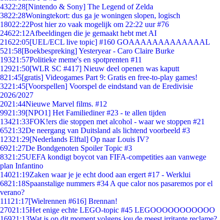
43
22:28
[Nintendo & Sony] The Legend of Zelda
38
22:28
Woningtekort: dus ga je woningen slopen, logisch
180
22:22
Post hier zo vaak mogelijk om 22:22 uur #76
246
22:12
Afbeeldingen die je gemaakt hebt met AI
216
22:05
[UEL/ECL live topic] #160 GOAAAAAAAAAAAAAL
5
21:58
[Boekbespreking] Yesteryear - Caro Claire Burke
193
21:57
Politieke meme's en spotprenten #11
129
21:50
[WLR SC #417] Nieuw deel openen was kaputt
8
21:45
[gratis] Videogames Part 9: Gratis en free-to-play games!
32
21:45
[Voorspellen] Voorspel de eindstand van de Eredivisie
2026/2027
20
21:44
Nieuwe Marvel films. #12
99
21:39
[NPO1] Het Familiediner #23 - te allen tijden
134
21:33
FOK!ers die stoppen met alcohol - waar we stoppen #21
65
21:32
De neergang van Duitsland als lichtend voorbeeld #3
123
21:29
[Nederlands Elftal] Op naar Louis IV?
69
21:27
De Bondgenoten Spoiler Topic #3
83
21:25
UEFA kondigt boycot van FIFA-competities aan vanwege
plan Infantino
140
21:19
Zaken waar je je echt dood aan ergert #17 - Werklui
68
21:18
Spaanstalige nummers #34 A que calor nos pasaremos por el
verano?
111
21:17
[Wielrennen #616] Brennan!
270
21:15
Het enige echte LEGO-topic #45 LEGOOOOOOOOOOO
169
21:13
Wat is op dit moment volgens jou de meest irritante reclame?