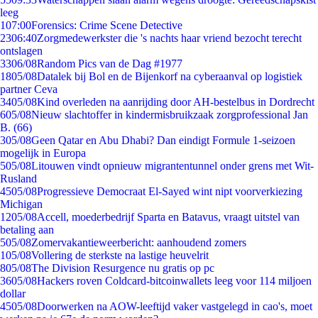
leeg
1
07:00
Forensics: Crime Scene Detective
23
06:40
Zorgmedewerkster die 's nachts haar vriend bezocht terecht
ontslagen
33
06/08
Random Pics van de Dag #1977
18
05/08
Datalek bij Bol en de Bijenkorf na cyberaanval op logistiek
partner Ceva
34
05/08
Kind overleden na aanrijding door AH-bestelbus in Dordrecht
6
05/08
Nieuw slachtoffer in kindermisbruikzaak zorgprofessional Jan
B. (66)
3
05/08
Geen Qatar en Abu Dhabi? Dan eindigt Formule 1-seizoen
mogelijk in Europa
5
05/08
Litouwen vindt opnieuw migrantentunnel onder grens met Wit-
Rusland
45
05/08
Progressieve Democraat El-Sayed wint nipt voorverkiezing
Michigan
12
05/08
Accell, moederbedrijf Sparta en Batavus, vraagt uitstel van
betaling aan
5
05/08
Zomervakantieweerbericht: aanhoudend zomers
1
05/08
Vollering de sterkste na lastige heuvelrit
8
05/08
The Division Resurgence nu gratis op pc
36
05/08
Hackers roven Coldcard-bitcoinwallets leeg voor 114 miljoen
dollar
45
05/08
Doorwerken na AOW-leeftijd vaker vastgelegd in cao's, moet