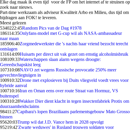
Elke dag maak ik even tijd voor de FP om het internet af te struinen op
zoek naar nieuws.
Part-time werkzaam als adviseur Kwaliteit Arbo en Milieu, dus tijd om
bijdragen aan FOK! te leveren.
Meest gelezen
53402
22:45
Random Pics van de Dag #1978
1861
14:35
Onlyfans-model met G-cup wil als NASA-ambassadeur
naar maan
1859
06:40
Zorgmedewerkster die 's nachts haar vriend bezocht terecht
ontslagen
1316
14:09
Huisarts per direct uit vak gezet om ernstig alcoholmisbruik
1081
09:33
Waterschappen slaan alarm wegens droogte:
Gereedschapskist leeg
1073
10:08
NAVO zet wegens Russische provocatie 250% meer
gevechtsvliegtuigen in
1009
10:32
Drone met explosieven bij Duits vliegveld voedt vrees voor
hybride aanval
1007
10:16
Iran en Oman eens over route Straat van Hormuz, VS
buitenspel
1003
10:28
Wakker Dier dient klacht in tegen insectenfabriek Protix om
duurzaamheidsclaims
984
11:27
Capibara's lopen Braziliaans parlementsgebouw Mato Grosso
binnen
956
20:03
Trump wil dat J.D. Vance hem in 2028 opvolgt
952
19:42
'Zwarte weduwes' in Rusland trouwen soldaten voor