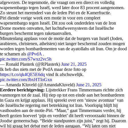
afgewezen. De tegenmotie, die vraagt om een direct en volledig
wapenembargo tegen Israël, werd later door 83 procent aangenomen.
Zo steunt het merendeel van de leden Piri en de Kamerfractie.
Piri diende vorige week een motie in voor een compleet
wapenembargo tegen Israël. Dit zou ook onderdelen van de Iron
Dome moeten omvatten, het luchtafweersysteem dat Israëlische
burgers beschermt tegen raketaanvallen.
Minutenlang applaus voor de motie dat de burgers van Israël (Joden,
arabieren, christenen, atheïsten) niet langer beschermd zouden mogen
worden tegen bombardementen van de ayatollahs uit Iran. Om je dood
te schamen als
@PvdA
.
pic.twitter.com/S7wxz2vc5h
— Ronald Plasterk (@RPlasterk)
June 21, 2025
Ik heb dus niets met de PvdA maar deze foto op
https://t.co/qk4QE5E6dq
vind ik afschuwelijk.
pic.twitter.com/JbxHTIoGxn
— Amanda Kluveld (@AmandaKluveld)
June 21, 2025
Eerdere berichtgeving:
Lijsttrekker Frans Timmermans richtte zich
vanmorgen tot de zaal. Hij riep op tot een einde aan het bombarderen
in Gaza en krijgt applaus. Hij spreekt over een ‘nieuw avontuur’ van
de Israëlische regering met betrekking tot Iran. Voorlopig blijft hij
vasthouden aan de motie-Piri. “Maar,” gaat Timmermans verder, hij
heeft gezien hoeveel ‘pijn en verdriet’ dit heeft veroorzaakt binnen de
Joodse gemeenschap. “Beide standpunten zijn juist,” zegt hij. Daarom
wil hij graag het debat met de leden aangaan. “Wij laten ons niet