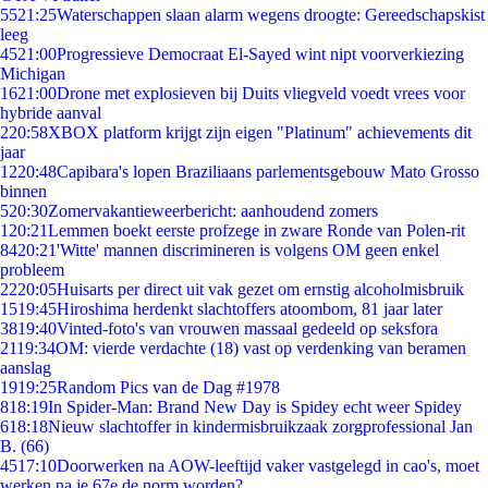
55
21:25
Waterschappen slaan alarm wegens droogte: Gereedschapskist
leeg
45
21:00
Progressieve Democraat El-Sayed wint nipt voorverkiezing
Michigan
16
21:00
Drone met explosieven bij Duits vliegveld voedt vrees voor
hybride aanval
2
20:58
XBOX platform krijgt zijn eigen "Platinum" achievements dit
jaar
12
20:48
Capibara's lopen Braziliaans parlementsgebouw Mato Grosso
binnen
5
20:30
Zomervakantieweerbericht: aanhoudend zomers
1
20:21
Lemmen boekt eerste profzege in zware Ronde van Polen-rit
84
20:21
'Witte' mannen discrimineren is volgens OM geen enkel
probleem
22
20:05
Huisarts per direct uit vak gezet om ernstig alcoholmisbruik
15
19:45
Hiroshima herdenkt slachtoffers atoombom, 81 jaar later
38
19:40
Vinted-foto's van vrouwen massaal gedeeld op seksfora
21
19:34
OM: vierde verdachte (18) vast op verdenking van beramen
aanslag
19
19:25
Random Pics van de Dag #1978
8
18:19
In Spider-Man: Brand New Day is Spidey echt weer Spidey
6
18:18
Nieuw slachtoffer in kindermisbruikzaak zorgprofessional Jan
B. (66)
45
17:10
Doorwerken na AOW-leeftijd vaker vastgelegd in cao's, moet
werken na je 67e de norm worden?