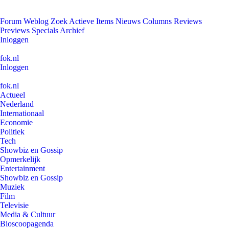
Forum
Weblog
Zoek
Actieve Items
Nieuws
Columns
Reviews
Previews
Specials
Archief
Inloggen
fok.nl
Inloggen
fok.nl
Actueel
Nederland
Internationaal
Economie
Politiek
Tech
Showbiz en Gossip
Opmerkelijk
Entertainment
Showbiz en Gossip
Muziek
Film
Televisie
Media & Cultuur
Bioscoopagenda