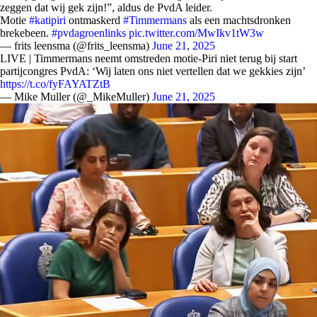
zeggen dat wij gek zijn!”, aldus de PvdA leider.
Motie
#katipiri
ontmaskerd
#Timmermans
als een machtsdronken
brekebeen.
#pvdagroenlinks
pic.twitter.com/MwIkv1tW3w
— frits leensma (@frits_leensma)
June 21, 2025
LIVE | Timmermans neemt omstreden motie-Piri niet terug bij start
partijcongres PvdA: ‘Wij laten ons niet vertellen dat we gekkies zijn’
https://t.co/fyFAYATZtB
— Mike Muller (@_MikeMuller)
June 21, 2025