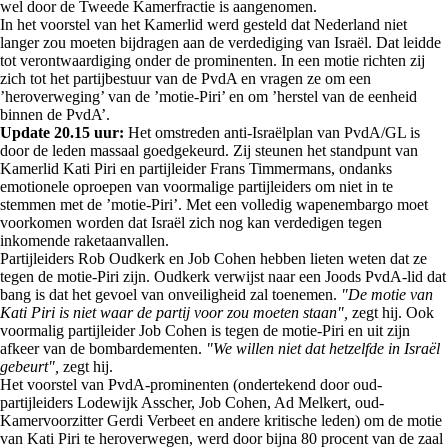
wel door de Tweede Kamerfractie is aangenomen.
In het voorstel van het Kamerlid werd gesteld dat Nederland niet
langer zou moeten bijdragen aan de verdediging van Israël. Dat leidde
tot verontwaardiging onder de prominenten. In een motie richten zij
zich tot het partijbestuur van de PvdA en vragen ze om een
’heroverweging’ van de ’motie-Piri’ en om ’herstel van de eenheid
binnen de PvdA’.
Update 20.15 uur:
Het omstreden anti-Israëlplan van PvdA/GL is
door de leden massaal goedgekeurd. Zij steunen het standpunt van
Kamerlid Kati Piri en partijleider Frans Timmermans, ondanks
emotionele oproepen van voormalige partijleiders om niet in te
stemmen met de ’motie-Piri’. Met een volledig wapenembargo moet
voorkomen worden dat Israël zich nog kan verdedigen tegen
inkomende raketaanvallen.
Partijleiders Rob Oudkerk en Job Cohen hebben lieten weten dat ze
tegen de motie-Piri zijn. Oudkerk verwijst naar een Joods PvdA-lid dat
bang is dat het gevoel van onveiligheid zal toenemen.
"De motie van
Kati Piri is niet waar de partij voor zou moeten staan",
zegt hij. Ook
voormalig partijleider Job Cohen is tegen de motie-Piri en uit zijn
afkeer van de bombardementen.
"We willen niet dat hetzelfde in Israël
gebeurt",
zegt hij.
Het voorstel van PvdA-prominenten (ondertekend door oud-
partijleiders Lodewijk Asscher, Job Cohen, Ad Melkert, oud-
Kamervoorzitter Gerdi Verbeet en andere kritische leden) om de motie
van Kati Piri te heroverwegen, werd door bijna 80 procent van de zaal