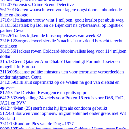
1
17:07
Forensics: Crime Scene Detective
56
17:01
Boeren waarschuwen voor lagere oogst door aanhoudende
hitte en droogte
17
16:41
Italiaanse vrouw wint 1 miljoen, gooit kraslot per abuis weg
18
16:36
Datalek bij Bol en de Bijenkorf na cyberaanval op logistiek
partner Ceva
1
16:26
Trailers kijken: de bioscoopreleases van week 32
23
16:12
Zorgmedewerkster die 's nachts haar vriend bezocht terecht
ontslagen
36
15:56
Hackers roven Coldcard-bitcoinwallets leeg voor 114 miljoen
dollar
3
15:13
Geen Qatar en Abu Dhabi? Dan eindigt Formule 1-seizoen
mogelijk in Europa
31
13:00
Spaanse politie: minstens tien voor terrorisme veroordeelden
onder migranten Ceuta
34
12:59
Dirk sluit supermarkt op de Wallen na golf van diefstal en
agressie
8
12:53
The Division Resurgence nu gratis op pc
64
12:53
Zetelpeiling: 24 zetels voor Pro en 18 zetels voor D66, FvD,
JA21 en PVV
49
12:44
Man (25) sterft nadat hij lijm als condoom gebruikt
5
12:43
Litouwen vindt opnieuw migrantentunnel onder grens met Wit-
Rusland
33
11:13
Random Pics van de Dag #1977
90
09:59
'Belgische' jongeren terroriseren Galderse Meren, maar Boa's