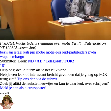
PvdA/GL fractie tijdens stemming over motie Piri (@ Paternotte on
YT 190625-screenshot)
bezwaar
israël
kati piri
motie
motie-piri
oud-partijleiders
pvda
wapenembargo
Submitter:
Bron:
ND / AD / Telegraaf / FOK!
181
Help ons; deel dit item als je het leuk vond
Heb je een leuk of interessant bericht gevonden dat je graag op FOK!
terug ziet?
Tip ons dan via de submit!
Zoek jij altijd de leukste nieuwtjes en kun je daar leuk over schrijven?
Meld je aan als nieuwsposter!
Jippie