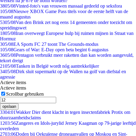
werken na je 67e de norm worden?
38
05/08
Vinted-foto's van vrouwen massaal gedeeld op seksfora
1
05/08
Nieuwe XBOX Game Pass titels voor de eerste helft van de
maand augustus
53
05/08
Van den Brink zet nog eens 14 gemeenten onder toezicht om
spreidingswet
18
05/08
Iran overweegt Europese hulp bij ruimen mijnen in Straat van
Hormuz
3
05/08
EA Sports FC 27 toont The Grounds-modus
1
05/08
Gears of War: E-Day open beta begint 6 augustus
36
05/08
Pentagon verbruikt meer raketten dan kan worden aangevuld,
tekort dreigt
21
05/08
Tanken in België wordt nóg aantrekkelijker
34
05/08
Dirk sluit supermarkt op de Wallen na golf van diefstal en
agressie
Actieve items
Actieve items
Scrollbar gebruiken
opslaan
33
04:01
Wakker Dier dient klacht in tegen insectenfabriek Protix om
duurzaamheidsclaims
12
03:56
Zangeres en Idols-jurylid Jerney Kaagman op 79-jarige leeftijd
overleden
27
03:06
Doden bij Oekraïense droneaanvallen op Moskou en Sint-