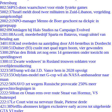
Petersburg
8
02:56
PS5-doos waarschuwt voor einde fysieke games
50
02:37
Israël meldt dood twee militairen in Zuid-Libanon, vergelding
aangekondigd
20
02:21
NPO-manager Menno de Boer geschorst na dickpic in
groepsapp
8
02:09
Ontslagen bij Halo Studios na Campaign Evolved
12
01:08
Accell, moederbedrijf Sparta en Batavus, vraagt uitstel van
betaling aan
34
01:01
Kind overleden na aanrijding door AH-bestelbus in Dordrecht
15
00:51
Duitser (93) crasht met quad tegen boom, vier gewonden
53
00:28
Van den Brink zet nog eens 14 gemeenten onder toezicht om
spreidingswet
13
00:11
'Zwarte weduwes' in Rusland trouwen soldaten voor
overlijdensuitkering
32
23:58
Trump wil dat J.D. Vance hem in 2028 opvolgt
57
23:55
Onlyfans-model met G-cup wil als NASA-ambassadeur naar
maan
25
22:56
NAVO zet wegens Russische provocatie 250% meer
gevechtsvliegtuigen in
22
22:50
Iran en Oman eens over route Straat van Hormuz, VS
buitenspel
2
22:17
Le Court wint na nerveuze finale, Pieterse derde
4
21:38
Netflix-abonnees krijgen exclusieve early access tot uitgebreide
GTA VI trailer