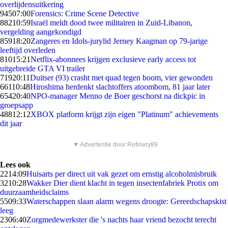
overlijdensuitkering
945
07:00
Forensics: Crime Scene Detective
882
10:59
Israël meldt dood twee militairen in Zuid-Libanon,
vergelding aangekondigd
859
18:20
Zangeres en Idols-jurylid Jerney Kaagman op 79-jarige
leeftijd overleden
810
15:21
Netflix-abonnees krijgen exclusieve early access tot
uitgebreide GTA VI trailer
719
20:11
Duitser (93) crasht met quad tegen boom, vier gewonden
661
10:48
Hiroshima herdenkt slachtoffers atoombom, 81 jaar later
654
20:40
NPO-manager Menno de Boer geschorst na dickpic in
groepsapp
488
12:12
XBOX platform krijgt zijn eigen "Platinum" achievements
dit jaar
▼ Advertentie door Refinery89
Lees ook
22
14:09
Huisarts per direct uit vak gezet om ernstig alcoholmisbruik
32
10:28
Wakker Dier dient klacht in tegen insectenfabriek Protix om
duurzaamheidsclaims
55
09:33
Waterschappen slaan alarm wegens droogte: Gereedschapskist
leeg
23
06:40
Zorgmedewerkster die 's nachts haar vriend bezocht terecht