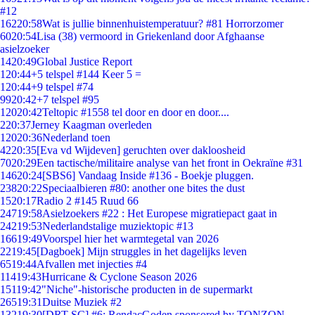
#12
162
20:58
Wat is jullie binnenhuistemperatuur? #81 Horrorzomer
60
20:54
Lisa (38) vermoord in Griekenland door Afghaanse
asielzoeker
14
20:49
Global Justice Report
1
20:44
+5 telspel #144 Keer 5 =
1
20:44
+9 telspel #74
99
20:42
+7 telspel #95
120
20:42
Teltopic #1558 tel door en door en door....
2
20:37
Jerney Kaagman overleden
120
20:36
Nederland toen
42
20:35
[Eva vd Wijdeven] geruchten over dakloosheid
70
20:29
Een tactische/militaire analyse van het front in Oekraïne #31
146
20:24
[SBS6] Vandaag Inside #136 - Boekje pluggen.
238
20:22
Speciaalbieren #80: another one bites the dust
15
20:17
Radio 2 #145 Ruud 66
247
19:58
Asielzoekers #22 : Het Europese migratiepact gaat in
242
19:53
Nederlandstalige muziektopic #13
166
19:49
Voorspel hier het warmtegetal van 2026
22
19:45
[Dagboek] Mijn struggles in het dagelijks leven
65
19:44
Afvallen met injecties #4
114
19:43
Hurricane & Cyclone Season 2026
151
19:42
"Niche"-historische producten in de supermarkt
265
19:31
Duitse Muziek #2
132
19:30
[DRT SC] #6: RendacGoden sponsored by TONZON