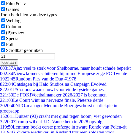
Film & Tv
Games
Toon berichten van deze types
Weblog
Column
(P)review
Special
Poll
Scrollbar gebruiken
opslaan
0
03:37
Ajax veel te sterk voor Shelbourne, maar houdt schade beperkt
0
02:34
Nieuwkomers schitteren bij ruime Europese zege FC Twente
19
22:45
Random Pics van de Dag #1978
8
22:04
Ontslagen bij Halo Studios na Campaign Evolved
8
22:01
PS5-doos waarschuwt voor einde fysieke games
2
21:30
De FOK!Voetbalmanager 2026/2027 is begonnen
2
21:03
Le Court wint na nerveuze finale, Pieterse derde
20
20:40
NPO-manager Menno de Boer geschorst na dickpic in
groepsapp
15
20:11
Duitser (93) crasht met quad tegen boom, vier gewonden
32
20:03
Trump wil dat J.D. Vance hem in 2028 opvolgt
1
19:50
Lemmen boekt eerste profzege in zware Ronde van Polen-rit
13
19:42
'Zwarte weduwes' in Rusland trouwen soldaten voor