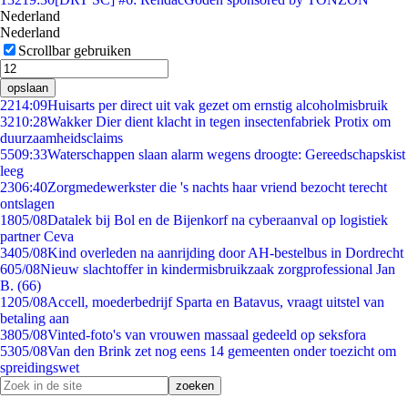
Nederland
Nederland
Scrollbar gebruiken
opslaan
22
14:09
Huisarts per direct uit vak gezet om ernstig alcoholmisbruik
32
10:28
Wakker Dier dient klacht in tegen insectenfabriek Protix om
duurzaamheidsclaims
55
09:33
Waterschappen slaan alarm wegens droogte: Gereedschapskist
leeg
23
06:40
Zorgmedewerkster die 's nachts haar vriend bezocht terecht
ontslagen
18
05/08
Datalek bij Bol en de Bijenkorf na cyberaanval op logistiek
partner Ceva
34
05/08
Kind overleden na aanrijding door AH-bestelbus in Dordrecht
6
05/08
Nieuw slachtoffer in kindermisbruikzaak zorgprofessional Jan
B. (66)
12
05/08
Accell, moederbedrijf Sparta en Batavus, vraagt uitstel van
betaling aan
38
05/08
Vinted-foto's van vrouwen massaal gedeeld op seksfora
53
05/08
Van den Brink zet nog eens 14 gemeenten onder toezicht om
spreidingswet