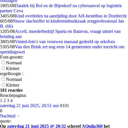
ontslagen
18
05/08
Datalek bij Bol en de Bijenkorf na cyberaanval op logistiek
partner Ceva
34
05/08
Kind overleden na aanrijding door AH-bestelbus in Dordrecht
6
05/08
Nieuw slachtoffer in kindermisbruikzaak zorgprofessional Jan
B. (66)
12
05/08
Accell, moederbedrijf Sparta en Batavus, vraagt uitstel van
betaling aan
38
05/08
Vinted-foto's van vrouwen massaal gedeeld op seksfora
53
05/08
Van den Brink zet nog eens 14 gemeenten onder toezicht om
spreidingswet
Font-grootte:
Normaal
Kleiner
regelhoogte :
Normaal
Kleiner
181 reacties
Reactiepagina:
1
2
3
4
zaterdag 21 juni 2025, 20:51 uur
#101
8
Nachtuil
quote:
Op
zaterdag 21 juni 2025 @ 20:32
schreef
AQuila360
het