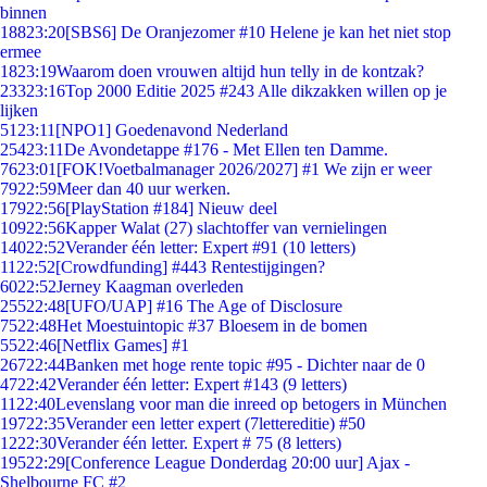
binnen
188
23:20
[SBS6] De Oranjezomer #10 Helene je kan het niet stop
ermee
18
23:19
Waarom doen vrouwen altijd hun telly in de kontzak?
233
23:16
Top 2000 Editie 2025 #243 Alle dikzakken willen op je
lijken
51
23:11
[NPO1] Goedenavond Nederland
254
23:11
De Avondetappe #176 - Met Ellen ten Damme.
76
23:01
[FOK!Voetbalmanager 2026/2027] #1 We zijn er weer
79
22:59
Meer dan 40 uur werken.
179
22:56
[PlayStation #184] Nieuw deel
109
22:56
Kapper Walat (27) slachtoffer van vernielingen
140
22:52
Verander één letter: Expert #91 (10 letters)
11
22:52
[Crowdfunding] #443 Rentestijgingen?
60
22:52
Jerney Kaagman overleden
255
22:48
[UFO/UAP] #16 The Age of Disclosure
75
22:48
Het Moestuintopic #37 Bloesem in de bomen
55
22:46
[Netflix Games] #1
267
22:44
Banken met hoge rente topic #95 - Dichter naar de 0
47
22:42
Verander één letter: Expert #143 (9 letters)
11
22:40
Levenslang voor man die inreed op betogers in München
197
22:35
Verander een letter expert (7lettereditie) #50
12
22:30
Verander één letter. Expert # 75 (8 letters)
195
22:29
[Conference League Donderdag 20:00 uur] Ajax -
Shelbourne FC #2