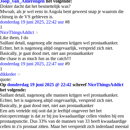
Joop_van_Amerongen
het volgende:
Dokter dacht dat het besmettelijk was?
Mwoah, als je wel eens in Angola bent geweest snap je waarom die
chirurg in de VS gebleven is.
donderdag 19 juni 2025, 22:42 uur
#8
1
NiceThingsAddict
Like them, I do
Saillant detail, nagenoeg alle mannen krijgen wel prostaatkanker.
Echter, het is nagenoeg altijd ongevaarlijk, verspreid zich niet.
Basically, je gaat dood met, niet aan prostaatkanker
the chase is as much fun as the catch!!!
donderdag 19 juni 2025, 22:47 uur
#9
1
dikkeder
quote:
Op
donderdag 19 juni 2025 @ 22:42
schreef
NiceThingsAddict
het volgende:
Saillant detail, nagenoeg alle mannen krijgen wel prostaatkanker.
Echter, het is nagenoeg altijd ongevaarlijk, verspreid zich niet.
Basically, je gaat dood met, niet aan prostaatkanker
Een arts vertelde mij ooit dat je leeftijd ongeveer het het
risicopercentage is dat ze bij jou kwaadaardige cellen vinden bij een
prostaatpunctie. Dus 33% van de mannen van 33 heeft kwaadaardige
cellen in z'n prostaat zitten. Maar het verspreidt zich inderdaad meestal