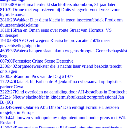
11
10:48
Hiroshima herdenkt slachtoffers atoombom, 81 jaar later
8
10:32
Drone met explosieven bij Duits vliegveld voedt vrees voor
hybride aanval
28
10:28
Wakker Dier dient klacht in tegen insectenfabriek Protix om
duurzaamheidsclaims
18
10:16
Iran en Oman eens over route Straat van Hormuz, VS
buitenspel
19
10:08
NAVO zet wegens Russische provocatie 250% meer
gevechtsvliegtuigen in
46
09:33
Waterschappen slaan alarm wegens droogte: Gereedschapskist
leeg
0
07:00
Forensics: Crime Scene Detective
23
06:40
Zorgmedewerkster die 's nachts haar vriend bezocht terecht
ontslagen
33
00:35
Random Pics van de Dag #1977
17
22:40
Datalek bij Bol en de Bijenkorf na cyberaanval op logistiek
partner Ceva
32
22:27
Kind overleden na aanrijding door AH-bestelbus in Dordrecht
5
22:14
Nieuw slachtoffer in kindermisbruikzaak zorgprofessional Jan
B. (66)
3
20:49
Geen Qatar en Abu Dhabi? Dan eindigt Formule 1-seizoen
mogelijk in Europa
5
20:44
Litouwen vindt opnieuw migrantentunnel onder grens met Wit-
Rusland
44
20:34
Progressieve Democraat El-Sayed wint nipt voorverkiezing