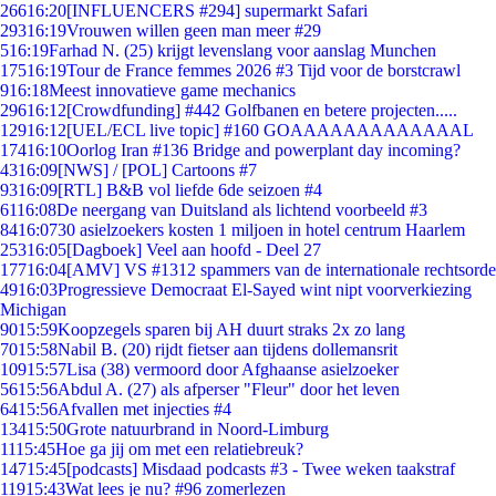
266
16:20
[INFLUENCERS #294] supermarkt Safari
293
16:19
Vrouwen willen geen man meer #29
5
16:19
Farhad N. (25) krijgt levenslang voor aanslag Munchen
175
16:19
Tour de France femmes 2026 #3 Tijd voor de borstcrawl
9
16:18
Meest innovatieve game mechanics
296
16:12
[Crowdfunding] #442 Golfbanen en betere projecten.....
129
16:12
[UEL/ECL live topic] #160 GOAAAAAAAAAAAAAL
174
16:10
Oorlog Iran #136 Bridge and powerplant day incoming?
43
16:09
[NWS] / [POL] Cartoons #7
93
16:09
[RTL] B&B vol liefde 6de seizoen #4
61
16:08
De neergang van Duitsland als lichtend voorbeeld #3
84
16:07
30 asielzoekers kosten 1 miljoen in hotel centrum Haarlem
253
16:05
[Dagboek] Veel aan hoofd - Deel 27
177
16:04
[AMV] VS #1312 spammers van de internationale rechtsorde
49
16:03
Progressieve Democraat El-Sayed wint nipt voorverkiezing
Michigan
90
15:59
Koopzegels sparen bij AH duurt straks 2x zo lang
70
15:58
Nabil B. (20) rijdt fietser aan tijdens dollemansrit
109
15:57
Lisa (38) vermoord door Afghaanse asielzoeker
56
15:56
Abdul A. (27) als afperser "Fleur" door het leven
64
15:56
Afvallen met injecties #4
134
15:50
Grote natuurbrand in Noord-Limburg
11
15:45
Hoe ga jij om met een relatiebreuk?
147
15:45
[podcasts] Misdaad podcasts #3 - Twee weken taakstraf
119
15:43
Wat lees je nu? #96 zomerlezen