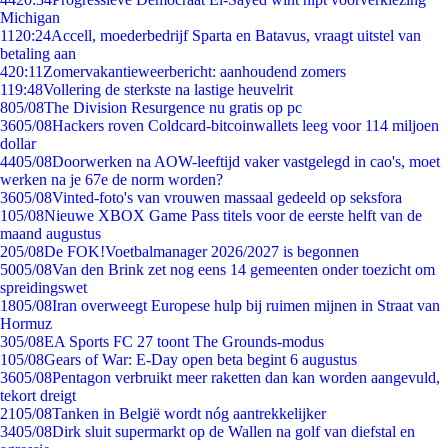
Michigan
11
20:24
Accell, moederbedrijf Sparta en Batavus, vraagt uitstel van
betaling aan
4
20:11
Zomervakantieweerbericht: aanhoudend zomers
1
19:48
Vollering de sterkste na lastige heuvelrit
8
05/08
The Division Resurgence nu gratis op pc
36
05/08
Hackers roven Coldcard-bitcoinwallets leeg voor 114 miljoen
dollar
44
05/08
Doorwerken na AOW-leeftijd vaker vastgelegd in cao's, moet
werken na je 67e de norm worden?
36
05/08
Vinted-foto's van vrouwen massaal gedeeld op seksfora
1
05/08
Nieuwe XBOX Game Pass titels voor de eerste helft van de
maand augustus
2
05/08
De FOK!Voetbalmanager 2026/2027 is begonnen
50
05/08
Van den Brink zet nog eens 14 gemeenten onder toezicht om
spreidingswet
18
05/08
Iran overweegt Europese hulp bij ruimen mijnen in Straat van
Hormuz
3
05/08
EA Sports FC 27 toont The Grounds-modus
1
05/08
Gears of War: E-Day open beta begint 6 augustus
36
05/08
Pentagon verbruikt meer raketten dan kan worden aangevuld,
tekort dreigt
21
05/08
Tanken in België wordt nóg aantrekkelijker
34
05/08
Dirk sluit supermarkt op de Wallen na golf van diefstal en