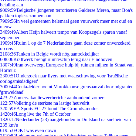
betaling aan
90
09:59
'Belgische' jongeren terroriseren Galderse Meren, maar Boa's
pakken topless zonnen aan
79
09:56
In veel gemeenten helemaal geen vuurwerk meer met oud en
nieuw
34
09:49
Albert Heijn halveert tempo van Koopzegels sparen vanaf
september
19
09:45
Ruim 1 op de 7 Nederlanders gaan deze zomer onverzekerd
op reis
21
08:36
Tanken in België wordt nóg aantrekkelijker
6
08:06
Kraftwerk brengt ruimteschip terug naar Eindhoven
18
07:49
Iran overweegt Europese hulp bij ruimen mijnen in Straat van
Hormuz
23
00:51
Onderzoek naar flyers met waarschuwing voor 'Israëlische
oorlogsmisdadigers'
30
00:44
Ceuta-leider noemt Marokkaanse grensaanval door migranten
'gruweldaad'
4
23:27
Zomervakantieweerbericht: aanhoudend zomers
1
22:57
Vollering de sterkste na lastige heuvelrit
3
20:59
EA Sports FC 27 toont The Grounds-modus
14
20:46
Long live the 7th of October
13
20:12
Nederlander (23) aangehouden in Duitsland na snelheid van
235 km/u
6
19:53
FOK! was even down
25
19:52
Lekker op vakantie naar Afghanistan volgens Taliban geen