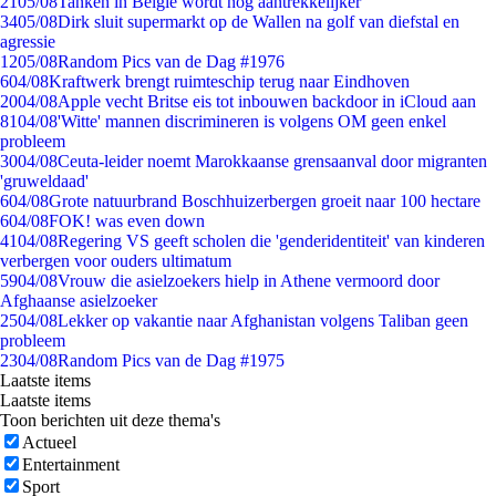
21
05/08
Tanken in België wordt nóg aantrekkelijker
34
05/08
Dirk sluit supermarkt op de Wallen na golf van diefstal en
agressie
12
05/08
Random Pics van de Dag #1976
6
04/08
Kraftwerk brengt ruimteschip terug naar Eindhoven
20
04/08
Apple vecht Britse eis tot inbouwen backdoor in iCloud aan
81
04/08
'Witte' mannen discrimineren is volgens OM geen enkel
probleem
30
04/08
Ceuta-leider noemt Marokkaanse grensaanval door migranten
'gruweldaad'
6
04/08
Grote natuurbrand Boschhuizerbergen groeit naar 100 hectare
6
04/08
FOK! was even down
41
04/08
Regering VS geeft scholen die 'genderidentiteit' van kinderen
verbergen voor ouders ultimatum
59
04/08
Vrouw die asielzoekers hielp in Athene vermoord door
Afghaanse asielzoeker
25
04/08
Lekker op vakantie naar Afghanistan volgens Taliban geen
probleem
23
04/08
Random Pics van de Dag #1975
Laatste items
Laatste items
Toon berichten uit deze thema's
Actueel
Entertainment
Sport