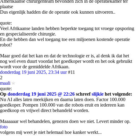
Amerikaanse chirurgenteam bevonden zich in de operatiekamer ter
plaatse
Dus eigenlijk hadden die de operatie ook kunnen uitvoeren..
quote:
Veel Afrikaanse landen hebben beperkte toegang tot vroege opsporing
en gespecialiseerde chirurgie.
En die hebben dan wel toegang toe een miljoenen kostende operatie
robot?
Maar goed dat het kan en dat de technologie er is, al denk ik dat het
nog wel even duurt voordat het goedkoper wordt en het ook gebruikt
wordt voor de gemiddelde Afrikaan.
donderdag 19 juni 2025, 23:34 uur
#11
2
maali
quote:
Op
donderdag 19 juni 2025 @ 22:26
schreef
slijkie
het volgende:
Nu AI alles laten meekijken en daarna laten doen. Factor 100.000
goedkoper. Pompen 100.000 van die robots eruit en iedereen kan
goedkoop en vrijwel direct behandeld worden.
Maaaaaar wel behandelen, genezen doen we niet. Levert minder op.
foto
volgens mij weet je niet helemaal hoe kanker werkt...