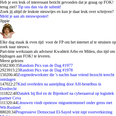
Heb je een leuk of interessant bericht gevonden dat je graag op FOK!
terug ziet?
Tip ons dan via de submit!
Zoek jij altijd de leukste nieuwtjes en kun je daar leuk over schrijven?
Meld je aan als nieuwsposter!
Jippie
Elke dag maak ik even tijd voor de FP om het internet af te struinen op
zoek naar nieuws.
Part-time werkzaam als adviseur Kwaliteit Arbo en Milieu, dus tijd om
bijdragen aan FOK! te leveren.
Meest gelezen
65823
00:35
Random Pics van de Dag #1977
29239
15:23
Random Pics van de Dag #1978
1502
06:40
Zorgmedewerkster die 's nachts haar vriend bezocht terecht
ontslagen
1470
22:27
Kind overleden na aanrijding door AH-bestelbus in
Dordrecht
1118
22:40
Datalek bij Bol en de Bijenkorf na cyberaanval op logistiek
partner Ceva
1113
20:44
Litouwen vindt opnieuw migrantentunnel onder grens met
Wit-Rusland
880
20:34
Progressieve Democraat El-Sayed wint nipt voorverkiezing