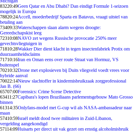
Michigan
832
20:49
Geen Qatar en Abu Dhabi? Dan eindigt Formule 1-seizoen
mogelijk in Europa
788
20:24
Accell, moederbedrijf Sparta en Batavus, vraagt uitstel van
betaling aan
734
09:33
Waterschappen slaan alarm wegens droogte:
Gereedschapskist leeg
723
10:08
NAVO zet wegens Russische provocatie 250% meer
gevechtsvliegtuigen in
718
10:28
Wakker Dier dient klacht in tegen insectenfabriek Protix om
duurzaamheidsclaims
717
10:16
Iran en Oman eens over route Straat van Hormuz, VS
buitenspel
702
10:32
Drone met explosieven bij Duits vliegveld voedt vrees voor
hybride aanval
700
22:14
Nieuw slachtoffer in kindermisbruikzaak zorgprofessional
Jan B. (66)
657
07:00
Forensics: Crime Scene Detective
634
11:27
Capibara's lopen Braziliaans parlementsgebouw Mato Grosso
binnen
613
14:35
Onlyfans-model met G-cup wil als NASA-ambassadeur naar
maan
574
10:59
Israël meldt dood twee militairen in Zuid-Libanon,
vergelding aangekondigd
571
14:09
Huisarts per direct uit vak gezet om ernstig alcoholmisbruik