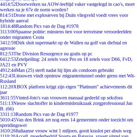
44
14:52
Doorwerken na AOW-leeftijd vaker vastgelegd in cao's, moet
werken na je 67e de norm worden?
8
14:51
Drone met explosieven bij Duits vliegveld voedt vrees voor
hybride aanval
18
14:48
Random Pics van de Dag #1978
31
13:00
Spaanse politie: minstens tien voor terrorisme veroordeelden
onder migranten Ceuta
34
12:59
Dirk sluit supermarkt op de Wallen na golf van diefstal en
agressie
8
12:53
The Division Resurgence nu gratis op pc
64
12:53
Zetelpeiling: 24 zetels voor Pro en 18 zetels voor D66, FvD,
JA21 en PVV
49
12:44
Man (25) sterft nadat hij lijm als condoom gebruikt
5
12:43
Litouwen vindt opnieuw migrantentunnel onder grens met Wit-
Rusland
1
12:20
XBOX platform krijgt zijn eigen "Platinum" achievements dit
jaar
36
11:55
Vinted-foto's van vrouwen massaal gedeeld op seksfora
5
11:13
Nieuw slachtoffer in kindermisbruikzaak zorgprofessional Jan
B. (66)
33
11:13
Random Pics van de Dag #1977
50
10:45
Van den Brink zet nog eens 14 gemeenten onder toezicht om
spreidingswet
16
10:26
Italiaanse vrouw wint 1 miljoen, gooit kraslot per abuis weg
11
10:20
Accell, moederbedrijf Sparta en Batavus, vraagt uitstel van