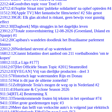
22
12:44
Goodvibes topic voor Troel #3
247
12:41
Sophie Straat mist 'publieke solidariteit' na ophef optreden #4
115
12:39
[Apple TV] Met fantastische films/series! #2 Silo genot
219
12:39
GR: Elk glas alcohol is riskant, geen bewijs voor gunstig
effect
20
12:30
[Dagboek] Mijn struggles in het dagelijks leven
239
12:27
Totale zonsverduistering 12-08-2026 (Groenland, IJsland en
Spanje) #1
14
12:20
Capibara's wandelen doodleuk het Braziliaanse parlement
binnen
220
12:20
Nederland stevent af op watertekort
168
12:12
Gianni Infantino doet aanbod om 211 voetbalbonden 'om te
kopen'
100
12:11
[La Liga #177]
116
12:07
[Het Officiële Steam Topic #201] Steamrolled
252
12:03
[VEGAN] Vrij van dierlijke producten - deel 3
12
11:57
Historisch lage waterstanden Rijn en Donau
10
11:51
Wat is dit jaar de ultieme zomerhit?
88
11:51
Zelfrijdende Tesla's mogen de weg op in Nederland #2
111
11:41
Hurricane & Cyclone Season 2026
9
11:34
[RTL4] Bestemming X
59
11:33
Tenenkrommende fouten bij teksten in het openbaar #74
94
11:33
Het grote goedemorgen topic #3
18
11:29
Meer dan helft van verkochte auto's is volgend jaar elektrisch
114
11:18
[Nederlands Elftal] Op naar Louis IV?