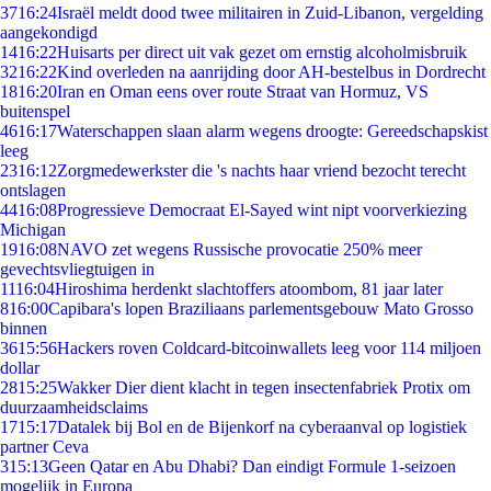
37
16:24
Israël meldt dood twee militairen in Zuid-Libanon, vergelding
aangekondigd
14
16:22
Huisarts per direct uit vak gezet om ernstig alcoholmisbruik
32
16:22
Kind overleden na aanrijding door AH-bestelbus in Dordrecht
18
16:20
Iran en Oman eens over route Straat van Hormuz, VS
buitenspel
46
16:17
Waterschappen slaan alarm wegens droogte: Gereedschapskist
leeg
23
16:12
Zorgmedewerkster die 's nachts haar vriend bezocht terecht
ontslagen
44
16:08
Progressieve Democraat El-Sayed wint nipt voorverkiezing
Michigan
19
16:08
NAVO zet wegens Russische provocatie 250% meer
gevechtsvliegtuigen in
11
16:04
Hiroshima herdenkt slachtoffers atoombom, 81 jaar later
8
16:00
Capibara's lopen Braziliaans parlementsgebouw Mato Grosso
binnen
36
15:56
Hackers roven Coldcard-bitcoinwallets leeg voor 114 miljoen
dollar
28
15:25
Wakker Dier dient klacht in tegen insectenfabriek Protix om
duurzaamheidsclaims
17
15:17
Datalek bij Bol en de Bijenkorf na cyberaanval op logistiek
partner Ceva
3
15:13
Geen Qatar en Abu Dhabi? Dan eindigt Formule 1-seizoen
mogelijk in Europa