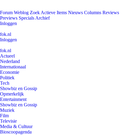
Forum
Weblog
Zoek
Actieve Items
Nieuws
Columns
Reviews
Previews
Specials
Archief
Inloggen
fok.nl
Inloggen
fok.nl
Actueel
Nederland
Internationaal
Economie
Politiek
Tech
Showbiz en Gossip
Opmerkelijk
Entertainment
Showbiz en Gossip
Muziek
Film
Televisie
Media & Cultuur
Bioscoopagenda