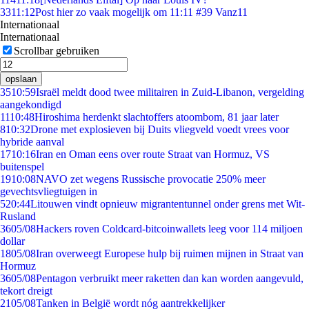
33
11:12
Post hier zo vaak mogelijk om 11:11 #39 Vanz11
Internationaal
Internationaal
Scrollbar gebruiken
opslaan
35
10:59
Israël meldt dood twee militairen in Zuid-Libanon, vergelding
aangekondigd
11
10:48
Hiroshima herdenkt slachtoffers atoombom, 81 jaar later
8
10:32
Drone met explosieven bij Duits vliegveld voedt vrees voor
hybride aanval
17
10:16
Iran en Oman eens over route Straat van Hormuz, VS
buitenspel
19
10:08
NAVO zet wegens Russische provocatie 250% meer
gevechtsvliegtuigen in
5
20:44
Litouwen vindt opnieuw migrantentunnel onder grens met Wit-
Rusland
36
05/08
Hackers roven Coldcard-bitcoinwallets leeg voor 114 miljoen
dollar
18
05/08
Iran overweegt Europese hulp bij ruimen mijnen in Straat van
Hormuz
36
05/08
Pentagon verbruikt meer raketten dan kan worden aangevuld,
tekort dreigt
21
05/08
Tanken in België wordt nóg aantrekkelijker