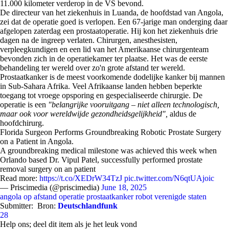
11.000 kilometer verderop in de VS bevond.
De directeur van het ziekenhuis in Luanda, de hoofdstad van Angola,
zei dat de operatie goed is verlopen. Een 67-jarige man onderging daar
afgelopen zaterdag een prostaatoperatie. Hij kon het ziekenhuis drie
dagen na de ingreep verlaten. Chirurgen, anesthesisten,
verpleegkundigen en een lid van het Amerikaanse chirurgenteam
bevonden zich in de operatiekamer ter plaatse. Het was de eerste
behandeling ter wereld over zo'n grote afstand ter wereld.
Prostaatkanker is de meest voorkomende dodelijke kanker bij mannen
in Sub-Sahara Afrika. Veel Afrikaanse landen hebben beperkte
toegang tot vroege opsporing en gespecialiseerde chirurgie. De
operatie is een
"belangrijke vooruitgang – niet alleen technologisch,
maar ook voor wereldwijde gezondheidsgelijkheid",
aldus de
hoofdchirurg.
Florida Surgeon Performs Groundbreaking Robotic Prostate Surgery
on a Patient in Angola.
A groundbreaking medical milestone was achieved this week when
Orlando based Dr. Vipul Patel, successfully performed prostate
removal surgery on an patient
Read more:
https://t.co/XEDrW34TzJ
pic.twitter.com/N6qtUAjoic
— Priscimedia (@priscimedia)
June 18, 2025
angola
op afstand
operatie
prostaatkanker
robot
verenigde staten
Submitter:
Bron:
Deutschlandfunk
28
Help ons; deel dit item als je het leuk vond