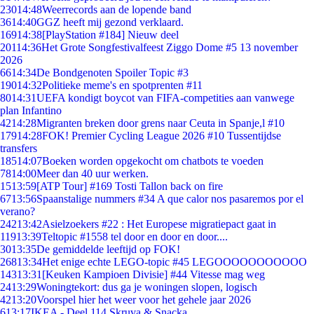
230
14:48
Weerrecords aan de lopende band
36
14:40
GGZ heeft mij gezond verklaard.
169
14:38
[PlayStation #184] Nieuw deel
201
14:36
Het Grote Songfestivalfeest Ziggo Dome #5 13 november
2026
66
14:34
De Bondgenoten Spoiler Topic #3
190
14:32
Politieke meme's en spotprenten #11
80
14:31
UEFA kondigt boycot van FIFA-competities aan vanwege
plan Infantino
42
14:28
Migranten breken door grens naar Ceuta in Spanje,l #10
179
14:28
FOK! Premier Cycling League 2026 #10 Tussentijdse
transfers
185
14:07
Boeken worden opgekocht om chatbots te voeden
78
14:00
Meer dan 40 uur werken.
15
13:59
[ATP Tour] #169 Tosti Tallon back on fire
67
13:56
Spaanstalige nummers #34 A que calor nos pasaremos por el
verano?
242
13:42
Asielzoekers #22 : Het Europese migratiepact gaat in
119
13:39
Teltopic #1558 tel door en door en door....
30
13:35
De gemiddelde leeftijd op FOK!
268
13:34
Het enige echte LEGO-topic #45 LEGOOOOOOOOOOO
143
13:31
[Keuken Kampioen Divisie] #44 Vitesse mag weg
24
13:29
Woningtekort: dus ga je woningen slopen, logisch
42
13:20
Voorspel hier het weer voor het gehele jaar 2026
6
13:17
IKEA - Deel 114 Skruva & Snacka