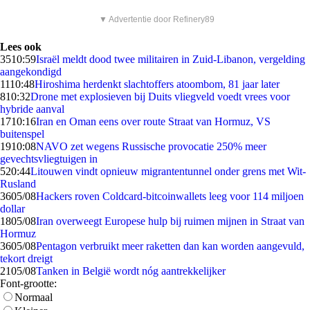
▼ Advertentie door Refinery89
Lees ook
35
10:59
Israël meldt dood twee militairen in Zuid-Libanon, vergelding
aangekondigd
11
10:48
Hiroshima herdenkt slachtoffers atoombom, 81 jaar later
8
10:32
Drone met explosieven bij Duits vliegveld voedt vrees voor
hybride aanval
17
10:16
Iran en Oman eens over route Straat van Hormuz, VS
buitenspel
19
10:08
NAVO zet wegens Russische provocatie 250% meer
gevechtsvliegtuigen in
5
20:44
Litouwen vindt opnieuw migrantentunnel onder grens met Wit-
Rusland
36
05/08
Hackers roven Coldcard-bitcoinwallets leeg voor 114 miljoen
dollar
18
05/08
Iran overweegt Europese hulp bij ruimen mijnen in Straat van
Hormuz
36
05/08
Pentagon verbruikt meer raketten dan kan worden aangevuld,
tekort dreigt
21
05/08
Tanken in België wordt nóg aantrekkelijker
Font-grootte:
Normaal