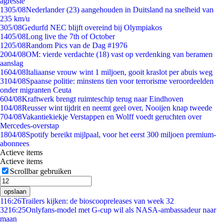
agressie
13
05/08
Nederlander (23) aangehouden in Duitsland na snelheid van
235 km/u
3
05/08
Gedurfd NEC blijft overeind bij Olympiakos
14
05/08
Long live the 7th of October
12
05/08
Random Pics van de Dag #1976
20
04/08
OM: vierde verdachte (18) vast op verdenking van beramen
aanslag
16
04/08
Italiaanse vrouw wint 1 miljoen, gooit kraslot per abuis weg
31
04/08
Spaanse politie: minstens tien voor terrorisme veroordeelden
onder migranten Ceuta
6
04/08
Kraftwerk brengt ruimteschip terug naar Eindhoven
1
04/08
Reusser wint tijdrit en neemt geel over, Nooijen knap tweede
7
04/08
Vakantiekiekje Verstappen en Wolff voedt geruchten over
Mercedes-overstap
18
04/08
Spotify bereikt mijlpaal, voor het eerst 300 miljoen premium-
abonnees
Actieve items
Actieve items
Scrollbar gebruiken
opslaan
1
16:26
Trailers kijken: de bioscoopreleases van week 32
32
16:25
Onlyfans-model met G-cup wil als NASA-ambassadeur naar
maan