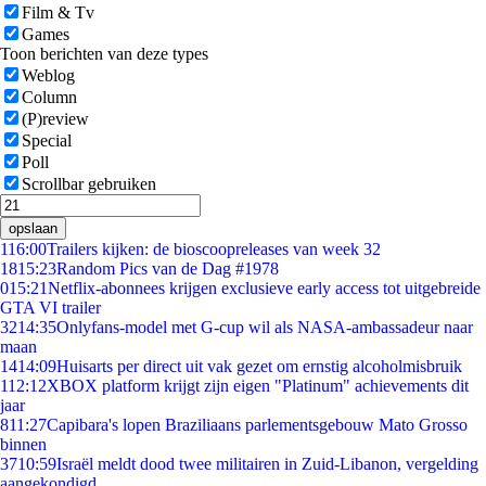
Film & Tv
Games
Toon berichten van deze types
Weblog
Column
(P)review
Special
Poll
Scrollbar gebruiken
opslaan
1
16:00
Trailers kijken: de bioscoopreleases van week 32
18
15:23
Random Pics van de Dag #1978
0
15:21
Netflix-abonnees krijgen exclusieve early access tot uitgebreide
GTA VI trailer
32
14:35
Onlyfans-model met G-cup wil als NASA-ambassadeur naar
maan
14
14:09
Huisarts per direct uit vak gezet om ernstig alcoholmisbruik
1
12:12
XBOX platform krijgt zijn eigen "Platinum" achievements dit
jaar
8
11:27
Capibara's lopen Braziliaans parlementsgebouw Mato Grosso
binnen
37
10:59
Israël meldt dood twee militairen in Zuid-Libanon, vergelding
aangekondigd