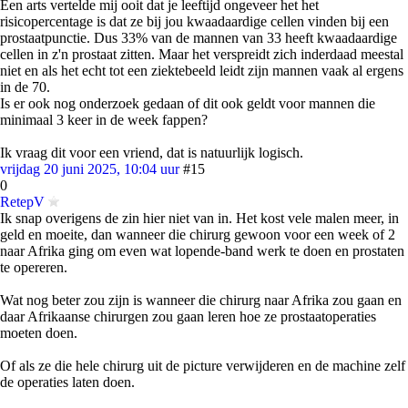
Een arts vertelde mij ooit dat je leeftijd ongeveer het het
risicopercentage is dat ze bij jou kwaadaardige cellen vinden bij een
prostaatpunctie. Dus 33% van de mannen van 33 heeft kwaadaardige
cellen in z'n prostaat zitten. Maar het verspreidt zich inderdaad meestal
niet en als het echt tot een ziektebeeld leidt zijn mannen vaak al ergens
in de 70.
Is er ook nog onderzoek gedaan of dit ook geldt voor mannen die
minimaal 3 keer in de week fappen?
Ik vraag dit voor een vriend, dat is natuurlijk logisch.
vrijdag 20 juni 2025, 10:04 uur
#15
0
RetepV
Ik snap overigens de zin hier niet van in. Het kost vele malen meer, in
geld en moeite, dan wanneer die chirurg gewoon voor een week of 2
naar Afrika ging om even wat lopende-band werk te doen en prostaten
te opereren.
Wat nog beter zou zijn is wanneer die chirurg naar Afrika zou gaan en
daar Afrikaanse chirurgen zou gaan leren hoe ze prostaatoperaties
moeten doen.
Of als ze die hele chirurg uit de picture verwijderen en de machine zelf
de operaties laten doen.