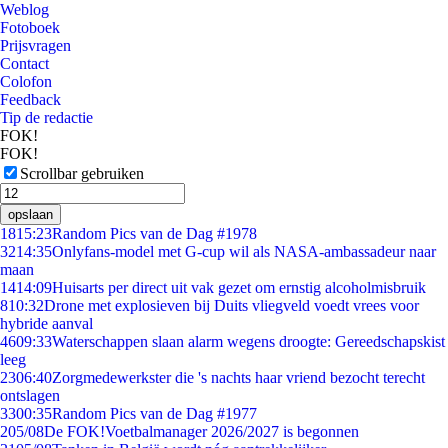
Weblog
Fotoboek
Prijsvragen
Contact
Colofon
Feedback
Tip de redactie
FOK!
FOK!
Scrollbar gebruiken
opslaan
18
15:23
Random Pics van de Dag #1978
32
14:35
Onlyfans-model met G-cup wil als NASA-ambassadeur naar
maan
14
14:09
Huisarts per direct uit vak gezet om ernstig alcoholmisbruik
8
10:32
Drone met explosieven bij Duits vliegveld voedt vrees voor
hybride aanval
46
09:33
Waterschappen slaan alarm wegens droogte: Gereedschapskist
leeg
23
06:40
Zorgmedewerkster die 's nachts haar vriend bezocht terecht
ontslagen
33
00:35
Random Pics van de Dag #1977
2
05/08
De FOK!Voetbalmanager 2026/2027 is begonnen