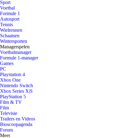
Sport
Voetbal
Formule 1
Autosport
Tennis
Wielrennen
Schaatsen
Wintersporten
Managerspelen
Voetbalmanager
Formule 1-manager
Games
PC
Playstation 4
Xbox One
Nintendo Switch
Xbox Series X|S
PlayStation 5
Film & TV
Film
Televisie
Trailers en Videos
Bioscoopagenda
Forum
Meer