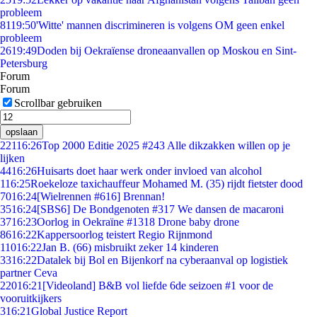
probleem
81
19:50
'Witte' mannen discrimineren is volgens OM geen enkel
probleem
26
19:49
Doden bij Oekraïense droneaanvallen op Moskou en Sint-
Petersburg
Forum
Forum
Scrollbar gebruiken
opslaan
221
16:26
Top 2000 Editie 2025 #243 Alle dikzakken willen op je
lijken
44
16:26
Huisarts doet haar werk onder invloed van alcohol
1
16:25
Roekeloze taxichauffeur Mohamed M. (35) rijdt fietster dood
70
16:24
[Wielrennen #616] Brennan!
35
16:24
[SBS6] De Bondgenoten #317 We dansen de macaroni
37
16:23
Oorlog in Oekraïne #1318 Drone baby drone
86
16:22
Kappersoorlog teistert Regio Rijnmond
110
16:22
Jan B. (66) misbruikt zeker 14 kinderen
33
16:22
Datalek bij Bol en Bijenkorf na cyberaanval op logistiek
partner Ceva
220
16:21
[Videoland] B&B vol liefde 6de seizoen #1 voor de
vooruitkijkers
3
16:21
Global Justice Report