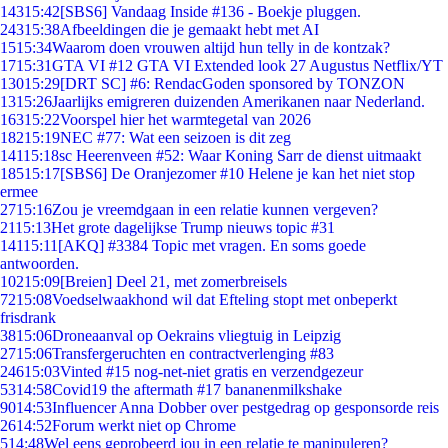
143
15:42
[SBS6] Vandaag Inside #136 - Boekje pluggen.
243
15:38
Afbeeldingen die je gemaakt hebt met AI
15
15:34
Waarom doen vrouwen altijd hun telly in de kontzak?
17
15:31
GTA VI #12 GTA VI Extended look 27 Augustus Netflix/YT
130
15:29
[DRT SC] #6: RendacGoden sponsored by TONZON
13
15:26
Jaarlijks emigreren duizenden Amerikanen naar Nederland.
163
15:22
Voorspel hier het warmtegetal van 2026
182
15:19
NEC #77: Wat een seizoen is dit zeg
141
15:18
sc Heerenveen #52: Waar Koning Sarr de dienst uitmaakt
185
15:17
[SBS6] De Oranjezomer #10 Helene je kan het niet stop
ermee
27
15:16
Zou je vreemdgaan in een relatie kunnen vergeven?
21
15:13
Het grote dagelijkse Trump nieuws topic #31
141
15:11
[AKQ] #3384 Topic met vragen. En soms goede
antwoorden.
102
15:09
[Breien] Deel 21, met zomerbreisels
72
15:08
Voedselwaakhond wil dat Efteling stopt met onbeperkt
frisdrank
38
15:06
Droneaanval op Oekrains vliegtuig in Leipzig
27
15:06
Transfergeruchten en contractverlenging #83
246
15:03
Vinted #15 nog-net-niet gratis en verzendgezeur
53
14:58
Covid19 the aftermath #17 bananenmilkshake
90
14:53
Influencer Anna Dobber over pestgedrag op gesponsorde reis
26
14:52
Forum werkt niet op Chrome
5
14:48
Wel eens geprobeerd jou in een relatie te manipuleren?