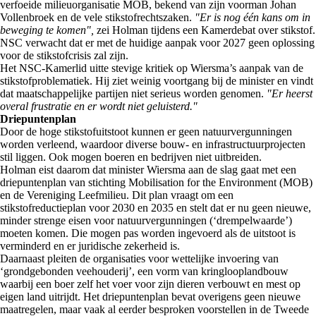
verfoeide milieuorganisatie MOB, bekend van zijn voorman Johan
Vollenbroek en de vele stikstofrechtszaken.
"Er is nog één kans om in
beweging te komen",
zei Holman tijdens een Kamerdebat over stikstof.
NSC verwacht dat er met de huidige aanpak voor 2027 geen oplossing
voor de stikstofcrisis zal zijn.
Het NSC-Kamerlid uitte stevige kritiek op Wiersma’s aanpak van de
stikstofproblematiek. Hij ziet weinig voortgang bij de minister en vindt
dat maatschappelijke partijen niet serieus worden genomen.
"Er heerst
overal frustratie en er wordt niet geluisterd."
Driepuntenplan
Door de hoge stikstofuitstoot kunnen er geen natuurvergunningen
worden verleend, waardoor diverse bouw- en infrastructuurprojecten
stil liggen. Ook mogen boeren en bedrijven niet uitbreiden.
Holman eist daarom dat minister Wiersma aan de slag gaat met een
driepuntenplan van stichting Mobilisation for the Environment (MOB)
en de Vereniging Leefmilieu. Dit plan vraagt om een
stikstofreductieplan voor 2030 en 2035 en stelt dat er nu geen nieuwe,
minder strenge eisen voor natuurvergunningen (‘drempelwaarde’)
moeten komen. Die mogen pas worden ingevoerd als de uitstoot is
verminderd en er juridische zekerheid is.
Daarnaast pleiten de organisaties voor wettelijke invoering van
‘grondgebonden veehouderij’, een vorm van kringlooplandbouw
waarbij een boer zelf het voer voor zijn dieren verbouwt en mest op
eigen land uitrijdt. Het driepuntenplan bevat overigens geen nieuwe
maatregelen, maar vaak al eerder besproken voorstellen in de Tweede