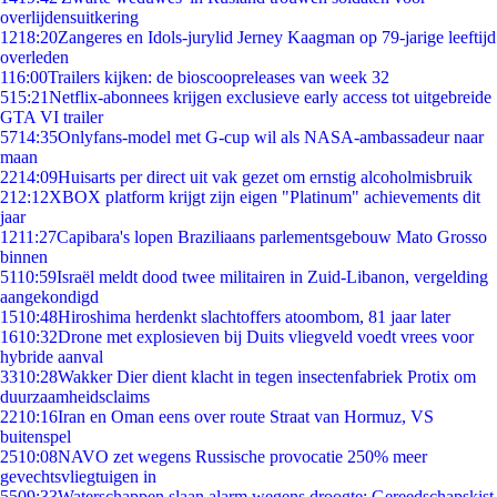
overlijdensuitkering
12
18:20
Zangeres en Idols-jurylid Jerney Kaagman op 79-jarige leeftijd
overleden
1
16:00
Trailers kijken: de bioscoopreleases van week 32
5
15:21
Netflix-abonnees krijgen exclusieve early access tot uitgebreide
GTA VI trailer
57
14:35
Onlyfans-model met G-cup wil als NASA-ambassadeur naar
maan
22
14:09
Huisarts per direct uit vak gezet om ernstig alcoholmisbruik
2
12:12
XBOX platform krijgt zijn eigen "Platinum" achievements dit
jaar
12
11:27
Capibara's lopen Braziliaans parlementsgebouw Mato Grosso
binnen
51
10:59
Israël meldt dood twee militairen in Zuid-Libanon, vergelding
aangekondigd
15
10:48
Hiroshima herdenkt slachtoffers atoombom, 81 jaar later
16
10:32
Drone met explosieven bij Duits vliegveld voedt vrees voor
hybride aanval
33
10:28
Wakker Dier dient klacht in tegen insectenfabriek Protix om
duurzaamheidsclaims
22
10:16
Iran en Oman eens over route Straat van Hormuz, VS
buitenspel
25
10:08
NAVO zet wegens Russische provocatie 250% meer
gevechtsvliegtuigen in
55
09:33
Waterschappen slaan alarm wegens droogte: Gereedschapskist