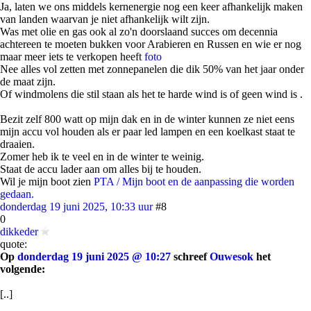
Ja, laten we ons middels kernenergie nog een keer afhankelijk maken
van landen waarvan je niet afhankelijk wilt zijn.
Was met olie en gas ook al zo'n doorslaand succes om decennia
achtereen te moeten bukken voor Arabieren en Russen en wie er nog
maar meer iets te verkopen heeft
foto
Nee alles vol zetten met zonnepanelen die dik 50% van het jaar onder
de maat zijn.
Of windmolens die stil staan als het te harde wind is of geen wind is .
Bezit zelf 800 watt op mijn dak en in de winter kunnen ze niet eens
mijn accu vol houden als er paar led lampen en een koelkast staat te
draaien.
Zomer heb ik te veel en in de winter te weinig.
Staat de accu lader aan om alles bij te houden.
Wil je mijn boot zien
PTA / Mijn boot en de aanpassing die worden
gedaan.
donderdag 19 juni 2025, 10:33 uur
#8
0
dikkeder
quote:
Op
donderdag 19 juni 2025 @ 10:27
schreef
Ouwesok
het
volgende:
[..]