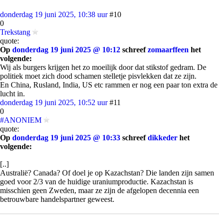
donderdag 19 juni 2025, 10:38 uur
#10
0
Trekstang
quote:
Op
donderdag 19 juni 2025 @ 10:12
schreef
zomaarffeen
het
volgende:
Wij als burgers krijgen het zo moeilijk door dat stikstof gedram. De
politiek moet zich dood schamen stelletje pisvlekken dat ze zijn.
En China, Rusland, India, US etc rammen er nog een paar ton extra de
lucht in.
donderdag 19 juni 2025, 10:52 uur
#11
0
#ANONIEM
quote:
Op
donderdag 19 juni 2025 @ 10:33
schreef
dikkeder
het
volgende:
[..]
Australië? Canada? Of doel je op Kazachstan? Die landen zijn samen
goed voor 2/3 van de huidige uraniumproductie. Kazachstan is
misschien geen Zweden, maar ze zijn de afgelopen decennia een
betrouwbare handelspartner geweest.
[
afbeelding
]