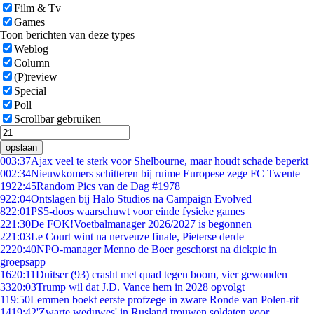
Film & Tv
Games
Toon berichten van deze types
Weblog
Column
(P)review
Special
Poll
Scrollbar gebruiken
opslaan
0
03:37
Ajax veel te sterk voor Shelbourne, maar houdt schade beperkt
0
02:34
Nieuwkomers schitteren bij ruime Europese zege FC Twente
19
22:45
Random Pics van de Dag #1978
9
22:04
Ontslagen bij Halo Studios na Campaign Evolved
8
22:01
PS5-doos waarschuwt voor einde fysieke games
2
21:30
De FOK!Voetbalmanager 2026/2027 is begonnen
2
21:03
Le Court wint na nerveuze finale, Pieterse derde
22
20:40
NPO-manager Menno de Boer geschorst na dickpic in
groepsapp
16
20:11
Duitser (93) crasht met quad tegen boom, vier gewonden
33
20:03
Trump wil dat J.D. Vance hem in 2028 opvolgt
1
19:50
Lemmen boekt eerste profzege in zware Ronde van Polen-rit
14
19:42
'Zwarte weduwes' in Rusland trouwen soldaten voor