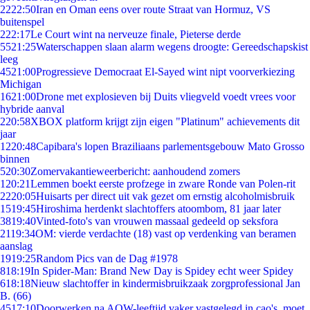
22
22:50
Iran en Oman eens over route Straat van Hormuz, VS
buitenspel
2
22:17
Le Court wint na nerveuze finale, Pieterse derde
55
21:25
Waterschappen slaan alarm wegens droogte: Gereedschapskist
leeg
45
21:00
Progressieve Democraat El-Sayed wint nipt voorverkiezing
Michigan
16
21:00
Drone met explosieven bij Duits vliegveld voedt vrees voor
hybride aanval
2
20:58
XBOX platform krijgt zijn eigen "Platinum" achievements dit
jaar
12
20:48
Capibara's lopen Braziliaans parlementsgebouw Mato Grosso
binnen
5
20:30
Zomervakantieweerbericht: aanhoudend zomers
1
20:21
Lemmen boekt eerste profzege in zware Ronde van Polen-rit
22
20:05
Huisarts per direct uit vak gezet om ernstig alcoholmisbruik
15
19:45
Hiroshima herdenkt slachtoffers atoombom, 81 jaar later
38
19:40
Vinted-foto's van vrouwen massaal gedeeld op seksfora
21
19:34
OM: vierde verdachte (18) vast op verdenking van beramen
aanslag
19
19:25
Random Pics van de Dag #1978
8
18:19
In Spider-Man: Brand New Day is Spidey echt weer Spidey
6
18:18
Nieuw slachtoffer in kindermisbruikzaak zorgprofessional Jan
B. (66)
45
17:10
Doorwerken na AOW-leeftijd vaker vastgelegd in cao's, moet