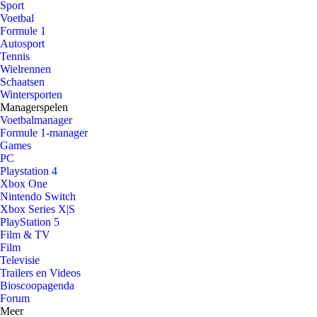
Sport
Voetbal
Formule 1
Autosport
Tennis
Wielrennen
Schaatsen
Wintersporten
Managerspelen
Voetbalmanager
Formule 1-manager
Games
PC
Playstation 4
Xbox One
Nintendo Switch
Xbox Series X|S
PlayStation 5
Film & TV
Film
Televisie
Trailers en Videos
Bioscoopagenda
Forum
Meer