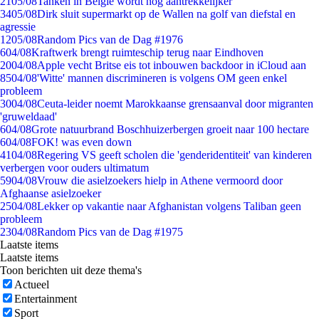
21
05/08
Tanken in België wordt nóg aantrekkelijker
34
05/08
Dirk sluit supermarkt op de Wallen na golf van diefstal en
agressie
12
05/08
Random Pics van de Dag #1976
6
04/08
Kraftwerk brengt ruimteschip terug naar Eindhoven
20
04/08
Apple vecht Britse eis tot inbouwen backdoor in iCloud aan
85
04/08
'Witte' mannen discrimineren is volgens OM geen enkel
probleem
30
04/08
Ceuta-leider noemt Marokkaanse grensaanval door migranten
'gruweldaad'
6
04/08
Grote natuurbrand Boschhuizerbergen groeit naar 100 hectare
6
04/08
FOK! was even down
41
04/08
Regering VS geeft scholen die 'genderidentiteit' van kinderen
verbergen voor ouders ultimatum
59
04/08
Vrouw die asielzoekers hielp in Athene vermoord door
Afghaanse asielzoeker
25
04/08
Lekker op vakantie naar Afghanistan volgens Taliban geen
probleem
23
04/08
Random Pics van de Dag #1975
Laatste items
Laatste items
Toon berichten uit deze thema's
Actueel
Entertainment
Sport