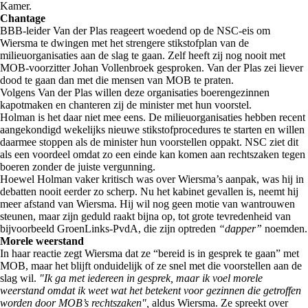
Kamer.
Chantage
BBB-leider Van der Plas reageert woedend op de NSC-eis om
Wiersma te dwingen met het strengere stikstofplan van de
milieuorganisaties aan de slag te gaan. Zelf heeft zij nog nooit met
MOB-voorzitter Johan Vollenbroek gesproken. Van der Plas zei liever
dood te gaan dan met die mensen van MOB te praten.
Volgens Van der Plas willen deze organisaties boerengezinnen
kapotmaken en chanteren zij de minister met hun voorstel.
Holman is het daar niet mee eens. De milieuorganisaties hebben recent
aangekondigd wekelijks nieuwe stikstofprocedures te starten en willen
daarmee stoppen als de minister hun voorstellen oppakt. NSC ziet dit
als een voordeel omdat zo een einde kan komen aan rechtszaken tegen
boeren zonder de juiste vergunning.
Hoewel Holman vaker kritisch was over Wiersma’s aanpak, was hij in
debatten nooit eerder zo scherp. Nu het kabinet gevallen is, neemt hij
meer afstand van Wiersma. Hij wil nog geen motie van wantrouwen
steunen, maar zijn geduld raakt bijna op, tot grote tevredenheid van
bijvoorbeeld GroenLinks-PvdA, die zijn optreden
“dapper”
noemden.
Morele weerstand
In haar reactie zegt Wiersma dat ze “bereid is in gesprek te gaan” met
MOB, maar het blijft onduidelijk of ze snel met die voorstellen aan de
slag wil.
"Ik ga met iedereen in gesprek, maar ik voel morele
weerstand omdat ik weet wat het betekent voor gezinnen die getroffen
worden door MOB’s rechtszaken",
aldus Wiersma. Ze spreekt over