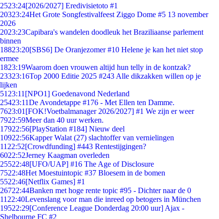
25
23:24
[2026/2027] Eredivisietoto #1
203
23:24
Het Grote Songfestivalfeest Ziggo Dome #5 13 november
2026
20
23:23
Capibara's wandelen doodleuk het Braziliaanse parlement
binnen
188
23:20
[SBS6] De Oranjezomer #10 Helene je kan het niet stop
ermee
18
23:19
Waarom doen vrouwen altijd hun telly in de kontzak?
233
23:16
Top 2000 Editie 2025 #243 Alle dikzakken willen op je
lijken
51
23:11
[NPO1] Goedenavond Nederland
254
23:11
De Avondetappe #176 - Met Ellen ten Damme.
76
23:01
[FOK!Voetbalmanager 2026/2027] #1 We zijn er weer
79
22:59
Meer dan 40 uur werken.
179
22:56
[PlayStation #184] Nieuw deel
109
22:56
Kapper Walat (27) slachtoffer van vernielingen
11
22:52
[Crowdfunding] #443 Rentestijgingen?
60
22:52
Jerney Kaagman overleden
255
22:48
[UFO/UAP] #16 The Age of Disclosure
75
22:48
Het Moestuintopic #37 Bloesem in de bomen
55
22:46
[Netflix Games] #1
267
22:44
Banken met hoge rente topic #95 - Dichter naar de 0
11
22:40
Levenslang voor man die inreed op betogers in München
195
22:29
[Conference League Donderdag 20:00 uur] Ajax -
Shelbourne FC #2