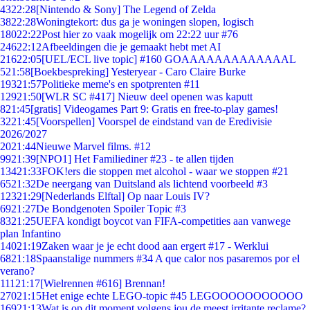
43
22:28
[Nintendo & Sony] The Legend of Zelda
38
22:28
Woningtekort: dus ga je woningen slopen, logisch
180
22:22
Post hier zo vaak mogelijk om 22:22 uur #76
246
22:12
Afbeeldingen die je gemaakt hebt met AI
216
22:05
[UEL/ECL live topic] #160 GOAAAAAAAAAAAAAL
5
21:58
[Boekbespreking] Yesteryear - Caro Claire Burke
193
21:57
Politieke meme's en spotprenten #11
129
21:50
[WLR SC #417] Nieuw deel openen was kaputt
8
21:45
[gratis] Videogames Part 9: Gratis en free-to-play games!
32
21:45
[Voorspellen] Voorspel de eindstand van de Eredivisie
2026/2027
20
21:44
Nieuwe Marvel films. #12
99
21:39
[NPO1] Het Familiediner #23 - te allen tijden
134
21:33
FOK!ers die stoppen met alcohol - waar we stoppen #21
65
21:32
De neergang van Duitsland als lichtend voorbeeld #3
123
21:29
[Nederlands Elftal] Op naar Louis IV?
69
21:27
De Bondgenoten Spoiler Topic #3
83
21:25
UEFA kondigt boycot van FIFA-competities aan vanwege
plan Infantino
140
21:19
Zaken waar je je echt dood aan ergert #17 - Werklui
68
21:18
Spaanstalige nummers #34 A que calor nos pasaremos por el
verano?
111
21:17
[Wielrennen #616] Brennan!
270
21:15
Het enige echte LEGO-topic #45 LEGOOOOOOOOOOO
169
21:13
Wat is op dit moment volgens jou de meest irritante reclame?