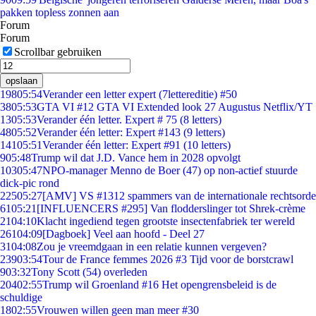
pakken topless zonnen aan
Forum
Forum
Scrollbar gebruiken
opslaan
198
05:54
Verander een letter expert (7lettereditie) #50
38
05:53
GTA VI #12 GTA VI Extended look 27 Augustus Netflix/YT
13
05:53
Verander één letter. Expert # 75 (8 letters)
48
05:52
Verander één letter: Expert #143 (9 letters)
141
05:51
Verander één letter: Expert #91 (10 letters)
9
05:48
Trump wil dat J.D. Vance hem in 2028 opvolgt
103
05:47
NPO-manager Menno de Boer (47) op non-actief stuurde
dick-pic rond
225
05:27
[AMV] VS #1312 spammers van de internationale rechtsorde
61
05:21
[INFLUENCERS #295] Van flodderslinger tot Shrek-crème
21
04:10
Klacht ingediend tegen grootste insectenfabriek ter wereld
261
04:09
[Dagboek] Veel aan hoofd - Deel 27
31
04:08
Zou je vreemdgaan in een relatie kunnen vergeven?
239
03:54
Tour de France femmes 2026 #3 Tijd voor de borstcrawl
9
03:32
Tony Scott (54) overleden
204
02:55
Trump wil Groenland #16 Het opengrensbeleid is de
schuldige
18
02:55
Vrouwen willen geen man meer #30