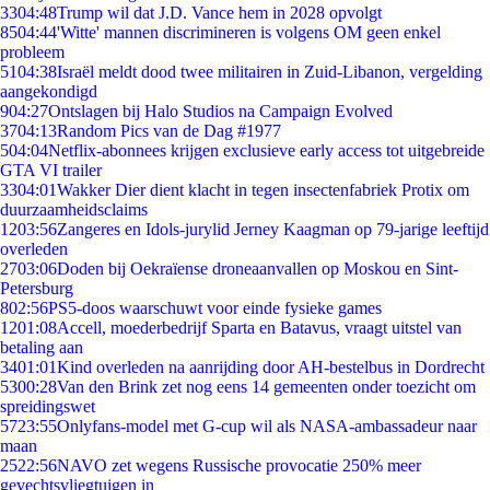
33
04:48
Trump wil dat J.D. Vance hem in 2028 opvolgt
85
04:44
'Witte' mannen discrimineren is volgens OM geen enkel
probleem
51
04:38
Israël meldt dood twee militairen in Zuid-Libanon, vergelding
aangekondigd
9
04:27
Ontslagen bij Halo Studios na Campaign Evolved
37
04:13
Random Pics van de Dag #1977
5
04:04
Netflix-abonnees krijgen exclusieve early access tot uitgebreide
GTA VI trailer
33
04:01
Wakker Dier dient klacht in tegen insectenfabriek Protix om
duurzaamheidsclaims
12
03:56
Zangeres en Idols-jurylid Jerney Kaagman op 79-jarige leeftijd
overleden
27
03:06
Doden bij Oekraïense droneaanvallen op Moskou en Sint-
Petersburg
8
02:56
PS5-doos waarschuwt voor einde fysieke games
12
01:08
Accell, moederbedrijf Sparta en Batavus, vraagt uitstel van
betaling aan
34
01:01
Kind overleden na aanrijding door AH-bestelbus in Dordrecht
53
00:28
Van den Brink zet nog eens 14 gemeenten onder toezicht om
spreidingswet
57
23:55
Onlyfans-model met G-cup wil als NASA-ambassadeur naar
maan
25
22:56
NAVO zet wegens Russische provocatie 250% meer
gevechtsvliegtuigen in