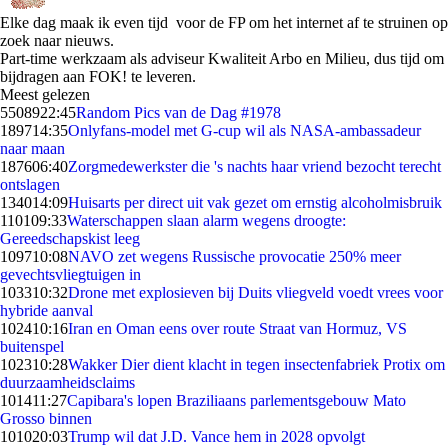
Elke dag maak ik even tijd voor de FP om het internet af te struinen op
zoek naar nieuws.
Part-time werkzaam als adviseur Kwaliteit Arbo en Milieu, dus tijd om
bijdragen aan FOK! te leveren.
Meest gelezen
55089
22:45
Random Pics van de Dag #1978
1897
14:35
Onlyfans-model met G-cup wil als NASA-ambassadeur
naar maan
1876
06:40
Zorgmedewerkster die 's nachts haar vriend bezocht terecht
ontslagen
1340
14:09
Huisarts per direct uit vak gezet om ernstig alcoholmisbruik
1101
09:33
Waterschappen slaan alarm wegens droogte:
Gereedschapskist leeg
1097
10:08
NAVO zet wegens Russische provocatie 250% meer
gevechtsvliegtuigen in
1033
10:32
Drone met explosieven bij Duits vliegveld voedt vrees voor
hybride aanval
1024
10:16
Iran en Oman eens over route Straat van Hormuz, VS
buitenspel
1023
10:28
Wakker Dier dient klacht in tegen insectenfabriek Protix om
duurzaamheidsclaims
1014
11:27
Capibara's lopen Braziliaans parlementsgebouw Mato
Grosso binnen
1010
20:03
Trump wil dat J.D. Vance hem in 2028 opvolgt