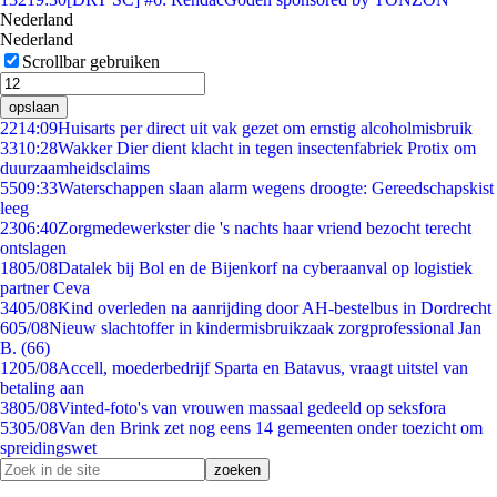
Nederland
Nederland
Scrollbar gebruiken
opslaan
22
14:09
Huisarts per direct uit vak gezet om ernstig alcoholmisbruik
33
10:28
Wakker Dier dient klacht in tegen insectenfabriek Protix om
duurzaamheidsclaims
55
09:33
Waterschappen slaan alarm wegens droogte: Gereedschapskist
leeg
23
06:40
Zorgmedewerkster die 's nachts haar vriend bezocht terecht
ontslagen
18
05/08
Datalek bij Bol en de Bijenkorf na cyberaanval op logistiek
partner Ceva
34
05/08
Kind overleden na aanrijding door AH-bestelbus in Dordrecht
6
05/08
Nieuw slachtoffer in kindermisbruikzaak zorgprofessional Jan
B. (66)
12
05/08
Accell, moederbedrijf Sparta en Batavus, vraagt uitstel van
betaling aan
38
05/08
Vinted-foto's van vrouwen massaal gedeeld op seksfora
53
05/08
Van den Brink zet nog eens 14 gemeenten onder toezicht om
spreidingswet