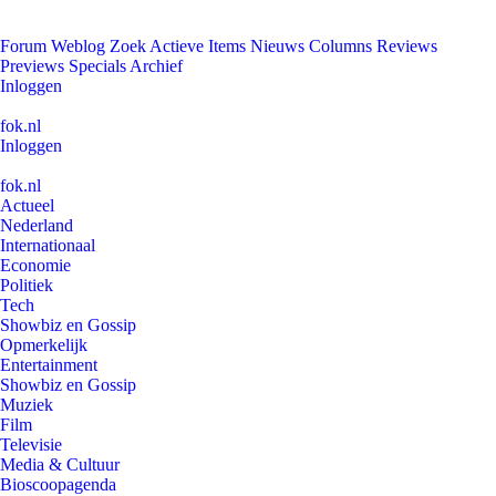
Forum
Weblog
Zoek
Actieve Items
Nieuws
Columns
Reviews
Previews
Specials
Archief
Inloggen
fok.nl
Inloggen
fok.nl
Actueel
Nederland
Internationaal
Economie
Politiek
Tech
Showbiz en Gossip
Opmerkelijk
Entertainment
Showbiz en Gossip
Muziek
Film
Televisie
Media & Cultuur
Bioscoopagenda