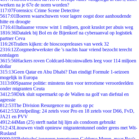
werken na je 67e de norm worden?
1
17:07
Forensics: Crime Scene Detective
56
17:01
Boeren waarschuwen voor lagere oogst door aanhoudende
hitte en droogte
17
16:41
Italiaanse vrouw wint 1 miljoen, gooit kraslot per abuis weg
18
16:36
Datalek bij Bol en de Bijenkorf na cyberaanval op logistiek
partner Ceva
1
16:26
Trailers kijken: de bioscoopreleases van week 32
23
16:12
Zorgmedewerkster die 's nachts haar vriend bezocht terecht
ontslagen
36
15:56
Hackers roven Coldcard-bitcoinwallets leeg voor 114 miljoen
dollar
3
15:13
Geen Qatar en Abu Dhabi? Dan eindigt Formule 1-seizoen
mogelijk in Europa
31
13:00
Spaanse politie: minstens tien voor terrorisme veroordeelden
onder migranten Ceuta
34
12:59
Dirk sluit supermarkt op de Wallen na golf van diefstal en
agressie
8
12:53
The Division Resurgence nu gratis op pc
64
12:53
Zetelpeiling: 24 zetels voor Pro en 18 zetels voor D66, FvD,
JA21 en PVV
49
12:44
Man (25) sterft nadat hij lijm als condoom gebruikt
5
12:43
Litouwen vindt opnieuw migrantentunnel onder grens met Wit-
Rusland
90
09:59
'Belgische' jongeren terroriseren Galderse Meren, maar Boa's