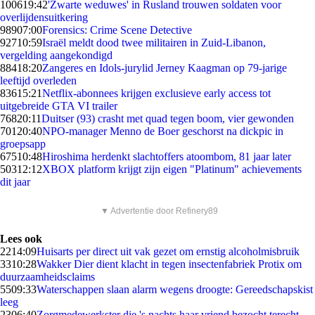
1006
19:42
'Zwarte weduwes' in Rusland trouwen soldaten voor
overlijdensuitkering
989
07:00
Forensics: Crime Scene Detective
927
10:59
Israël meldt dood twee militairen in Zuid-Libanon,
vergelding aangekondigd
884
18:20
Zangeres en Idols-jurylid Jerney Kaagman op 79-jarige
leeftijd overleden
836
15:21
Netflix-abonnees krijgen exclusieve early access tot
uitgebreide GTA VI trailer
768
20:11
Duitser (93) crasht met quad tegen boom, vier gewonden
701
20:40
NPO-manager Menno de Boer geschorst na dickpic in
groepsapp
675
10:48
Hiroshima herdenkt slachtoffers atoombom, 81 jaar later
503
12:12
XBOX platform krijgt zijn eigen "Platinum" achievements
dit jaar
▼ Advertentie door Refinery89
Lees ook
22
14:09
Huisarts per direct uit vak gezet om ernstig alcoholmisbruik
33
10:28
Wakker Dier dient klacht in tegen insectenfabriek Protix om
duurzaamheidsclaims
55
09:33
Waterschappen slaan alarm wegens droogte: Gereedschapskist
leeg
23
06:40
Zorgmedewerkster die 's nachts haar vriend bezocht terecht