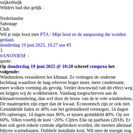
suijkerbuijk
Wilders had dus gelijk .
Nederlandse
Sabotage
Club.
Wil je mijn boot zien
PTA / Mijn boot en de aanpassing die worden
gedaan.
donderdag 19 juni 2025, 10:27 uur
#5
3
#ANONIEM
quote:
Op
donderdag 19 juni 2025 @ 10:20
schreef
cempexo
het
volgende:
Windmolens veranderen het klimaat. Ze vertragen de onderste
luchtlaag waardoor de laag erboven hoger moet, meer condensatie,
meer wolken vorming als gevolg. Verder downwind valt dit effect weg
en krijgen wij de wolkbreuken. Vandaag toegeschreven aan de
klimaatverandering, dan wel door de bouw van de te vele windmolens.
De maatregelen zijn erger dan de kwaal. Economisch zijn ze ook niet.
Gemiddelde halen ze 40% van het geïnstalleerd vermogen. 14 dagen
0% opbrengst, 14 dagen max 80%, er tussen gemiddeld 40%. Op zee
60%, 50km voorbij de kust <20%. Cijfers Elia op jaarbasis (2018). Er
kan ook geen enkele centrale afgebroken worden, die moeten allemaal
blijven warmdraaien. Dubbele installatie kost. Wil men de energie nog