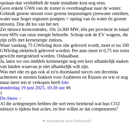
opslaan dan verdubbelt de totale installatie kost nog eens.
Geen enkele GWh van de zomer is overdraagbaar naar de winter.
Gebruik groene stroom voor groene toepassingen (zeewater ontzilten,
water naar hoger regionen pompen = opslag van én water én groene
stroom). Doe dit los van het net.
Zet nieuwe kerncentrales, 10x 2x300 MW, één per provincie in totaal
voor 60% van onze energie behoefte. Schrap ook de EV wagens, die
zijn zelfs met kernenergie zinloos.
Waar vandaag 75 GWh/dag door olie geleverd wordt, moet er nu 100
GWh/dag elektrisch geleverd worden. Per auto moet er 0,75 ton extra
gewicht meegesleurd worden. Onhaalbaar.
Ja, laten we ons middels kernenergie nog een keer afhankelijk maken
van landen waarvan je niet afhankelijk wilt zijn.
Was met olie en gas ook al zo'n doorslaand succes om decennia
achtereen te moeten bukken voor Arabieren en Russen en wie er nog
maar meer iets te verkopen heeft
foto
donderdag 19 juni 2025, 10:28 uur
#6
1
De-Steen
Al die actiegroepen hebben die wel eens berekend wat hun CO2
uitstoot is tijdens hun acties, en hoe willen ze dat compenseren?
▼ Advertentie door Refinery89