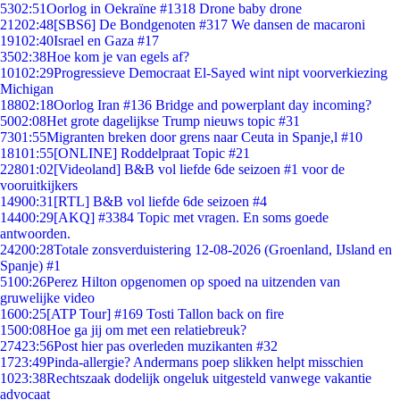
53
02:51
Oorlog in Oekraïne #1318 Drone baby drone
212
02:48
[SBS6] De Bondgenoten #317 We dansen de macaroni
191
02:40
Israel en Gaza #17
35
02:38
Hoe kom je van egels af?
101
02:29
Progressieve Democraat El-Sayed wint nipt voorverkiezing
Michigan
188
02:18
Oorlog Iran #136 Bridge and powerplant day incoming?
50
02:08
Het grote dagelijkse Trump nieuws topic #31
73
01:55
Migranten breken door grens naar Ceuta in Spanje,l #10
181
01:55
[ONLINE] Roddelpraat Topic #21
228
01:02
[Videoland] B&B vol liefde 6de seizoen #1 voor de
vooruitkijkers
149
00:31
[RTL] B&B vol liefde 6de seizoen #4
144
00:29
[AKQ] #3384 Topic met vragen. En soms goede
antwoorden.
242
00:28
Totale zonsverduistering 12-08-2026 (Groenland, IJsland en
Spanje) #1
51
00:26
Perez Hilton opgenomen op spoed na uitzenden van
gruwelijke video
16
00:25
[ATP Tour] #169 Tosti Tallon back on fire
15
00:08
Hoe ga jij om met een relatiebreuk?
274
23:56
Post hier pas overleden muzikanten #32
17
23:49
Pinda-allergie? Andermans poep slikken helpt misschien
10
23:38
Rechtszaak dodelijk ongeluk uitgesteld vanwege vakantie
advocaat