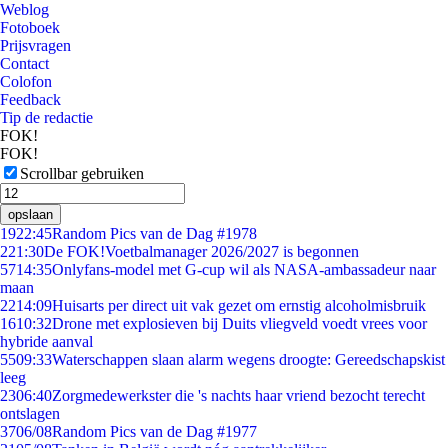
Weblog
Fotoboek
Prijsvragen
Contact
Colofon
Feedback
Tip de redactie
FOK!
FOK!
Scrollbar gebruiken
opslaan
19
22:45
Random Pics van de Dag #1978
2
21:30
De FOK!Voetbalmanager 2026/2027 is begonnen
57
14:35
Onlyfans-model met G-cup wil als NASA-ambassadeur naar
maan
22
14:09
Huisarts per direct uit vak gezet om ernstig alcoholmisbruik
16
10:32
Drone met explosieven bij Duits vliegveld voedt vrees voor
hybride aanval
55
09:33
Waterschappen slaan alarm wegens droogte: Gereedschapskist
leeg
23
06:40
Zorgmedewerkster die 's nachts haar vriend bezocht terecht
ontslagen
37
06/08
Random Pics van de Dag #1977