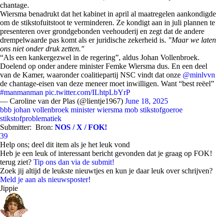
chantage.
Wiersma benadrukt dat het kabinet in april al maatregelen aankondigde
om de stikstofuitstoot te verminderen. Ze kondigt aan in juli plannen te
presenteren over grondgebonden veehouderij en zegt dat de andere
drempelwaarde pas komt als er juridische zekerheid is.
"Maar we laten
ons niet onder druk zetten."
“Als een kankergezwel in de regering”, aldus Johan Vollenbroek.
Doelend op onder andere minister Femke Wiersma dus. En een deel
van de Kamer, waaronder coalitiepartij NSC vindt dat onze
@minlvvn
de chantage-eisen van deze meneer moet inwilligen. Want “best reëel”
#manmanman
pic.twitter.com/ILhtpLbYrP
— Caroline van der Plas (@lientje1967)
June 18, 2025
bbb
johan vollenbroek
minister wiersma
mob
stikstofgoeroe
stikstofproblematiek
Submitter:
Bron:
NOS / X / FOK!
39
Help ons; deel dit item als je het leuk vond
Heb je een leuk of interessant bericht gevonden dat je graag op FOK!
terug ziet?
Tip ons dan via de submit!
Zoek jij altijd de leukste nieuwtjes en kun je daar leuk over schrijven?
Meld je aan als nieuwsposter!
Jippie