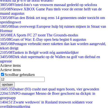
werken na je 67e de norm worden?
38
05/08
Vinted-foto's van vrouwen massaal gedeeld op seksfora
1
05/08
Nieuwe XBOX Game Pass titels voor de eerste helft van de
maand augustus
53
05/08
Van den Brink zet nog eens 14 gemeenten onder toezicht om
spreidingswet
18
05/08
Iran overweegt Europese hulp bij ruimen mijnen in Straat van
Hormuz
3
05/08
EA Sports FC 27 toont The Grounds-modus
1
05/08
Gears of War: E-Day open beta begint 6 augustus
36
05/08
Pentagon verbruikt meer raketten dan kan worden aangevuld,
tekort dreigt
21
05/08
Tanken in België wordt nóg aantrekkelijker
34
05/08
Dirk sluit supermarkt op de Wallen na golf van diefstal en
agressie
Actieve items
Actieve items
Scrollbar gebruiken
opslaan
16
05:35
Duitser (93) crasht met quad tegen boom, vier gewonden
22
04:53
NPO-manager Menno de Boer geschorst na dickpic in
groepsapp
14
04:51
'Zwarte weduwes' in Rusland trouwen soldaten voor
overlijdensuitkering