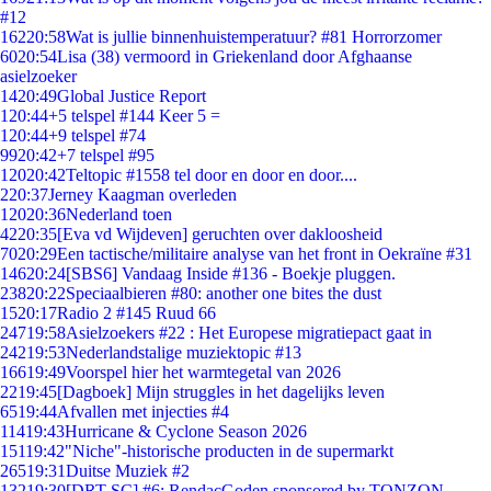
#12
162
20:58
Wat is jullie binnenhuistemperatuur? #81 Horrorzomer
60
20:54
Lisa (38) vermoord in Griekenland door Afghaanse
asielzoeker
14
20:49
Global Justice Report
1
20:44
+5 telspel #144 Keer 5 =
1
20:44
+9 telspel #74
99
20:42
+7 telspel #95
120
20:42
Teltopic #1558 tel door en door en door....
2
20:37
Jerney Kaagman overleden
120
20:36
Nederland toen
42
20:35
[Eva vd Wijdeven] geruchten over dakloosheid
70
20:29
Een tactische/militaire analyse van het front in Oekraïne #31
146
20:24
[SBS6] Vandaag Inside #136 - Boekje pluggen.
238
20:22
Speciaalbieren #80: another one bites the dust
15
20:17
Radio 2 #145 Ruud 66
247
19:58
Asielzoekers #22 : Het Europese migratiepact gaat in
242
19:53
Nederlandstalige muziektopic #13
166
19:49
Voorspel hier het warmtegetal van 2026
22
19:45
[Dagboek] Mijn struggles in het dagelijks leven
65
19:44
Afvallen met injecties #4
114
19:43
Hurricane & Cyclone Season 2026
151
19:42
"Niche"-historische producten in de supermarkt
265
19:31
Duitse Muziek #2
132
19:30
[DRT SC] #6: RendacGoden sponsored by TONZON