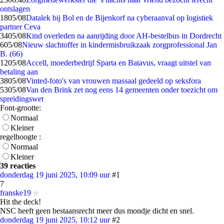
ontslagen
18
05/08
Datalek bij Bol en de Bijenkorf na cyberaanval op logistiek
partner Ceva
34
05/08
Kind overleden na aanrijding door AH-bestelbus in Dordrecht
6
05/08
Nieuw slachtoffer in kindermisbruikzaak zorgprofessional Jan
B. (66)
12
05/08
Accell, moederbedrijf Sparta en Batavus, vraagt uitstel van
betaling aan
38
05/08
Vinted-foto's van vrouwen massaal gedeeld op seksfora
53
05/08
Van den Brink zet nog eens 14 gemeenten onder toezicht om
spreidingswet
Font-grootte:
Normaal
Kleiner
regelhoogte :
Normaal
Kleiner
39 reacties
donderdag 19 juni 2025, 10:09 uur
#1
7
franske19
Hit the deck!
NSC heeft geen bestaansrecht meer dus mondje dicht en snel.
donderdag 19 juni 2025, 10:12 uur
#2