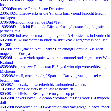
leeg
1
07:00
Forensics: Crime Scene Detective
23
06:40
Zorgmedewerkster die 's nachts haar vriend bezocht terecht
ontslagen
37
06/08
Random Pics van de Dag #1977
18
05/08
Datalek bij Bol en de Bijenkorf na cyberaanval op logistiek
partner Ceva
34
05/08
Kind overleden na aanrijding door AH-bestelbus in Dordrecht
6
05/08
Nieuw slachtoffer in kindermisbruikzaak zorgprofessional Jan
B. (66)
3
05/08
Geen Qatar en Abu Dhabi? Dan eindigt Formule 1-seizoen
mogelijk in Europa
5
05/08
Litouwen vindt opnieuw migrantentunnel onder grens met Wit-
Rusland
45
05/08
Progressieve Democraat El-Sayed wint nipt voorverkiezing
Michigan
12
05/08
Accell, moederbedrijf Sparta en Batavus, vraagt uitstel van
betaling aan
5
05/08
Zomervakantieweerbericht: aanhoudend zomers
1
05/08
Vollering de sterkste na lastige heuvelrit
8
05/08
The Division Resurgence nu gratis op pc
36
05/08
Hackers roven Coldcard-bitcoinwallets leeg voor 114 miljoen
dollar
45
05/08
Doorwerken na AOW-leeftijd vaker vastgelegd in cao's, moet