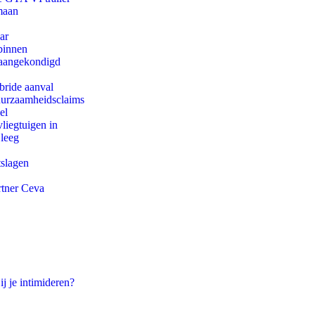
maan
ar
binnen
g aangekondigd
bride aanval
duurzaamheidsclaims
el
iegtuigen in
 leeg
tslagen
rtner Ceva
ij je intimideren?