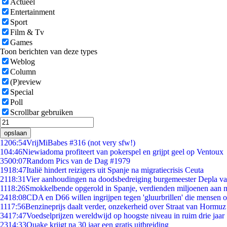
Actueel
Entertainment
Sport
Film & Tv
Games
Toon berichten van deze types
Weblog
Column
(P)review
Special
Poll
Scrollbar gebruiken
opslaan
12
06:54
VrijMiBabes #316 (not very sfw!)
1
04:46
Niewiadoma profiteert van pokerspel en grijpt geel op Ventoux
35
00:07
Random Pics van de Dag #1979
19
18:47
Italië hindert reizigers uit Spanje na migratiecrisis Ceuta
21
18:31
Vier aanhoudingen na doodsbedreiging burgemeester Depla v
11
18:26
Smokkelbende opgerold in Spanje, verdienden miljoenen aan 
24
18:08
CDA en D66 willen ingrijpen tegen 'gluurbrillen' die mensen 
11
17:56
Benzineprijs daalt verder, onzekerheid over Straat van Hormuz b
34
17:47
Voedselprijzen wereldwijd op hoogste niveau in ruim drie jaar
23
14:33
Quake krijgt na 30 jaar een gratis uitbreiding