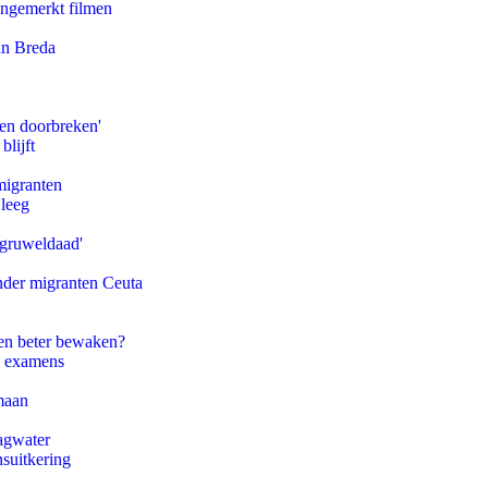
ongemerkt filmen
an Breda
pen doorbreken'
blijft
migranten
 leeg
'gruweldaad'
onder migranten Ceuta
en beter bewaken?
e examens
maan
agwater
suitkering