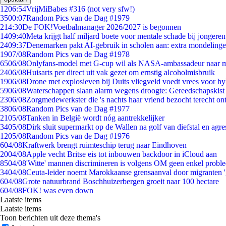
12
06:54
VrijMiBabes #316 (not very sfw!)
35
00:07
Random Pics van de Dag #1979
2
14:30
De FOK!Voetbalmanager 2026/2027 is begonnen
14
09:40
Meta krijgt half miljard boete voor mentale schade bij jongeren
24
09:37
Denemarken pakt AI-gebruik in scholen aan: extra mondeling
19
07/08
Random Pics van de Dag #1978
65
06/08
Onlyfans-model met G-cup wil als NASA-ambassadeur naar 
24
06/08
Huisarts per direct uit vak gezet om ernstig alcoholmisbruik
19
06/08
Drone met explosieven bij Duits vliegveld voedt vrees voor hy
59
06/08
Waterschappen slaan alarm wegens droogte: Gereedschapskist
23
06/08
Zorgmedewerkster die 's nachts haar vriend bezocht terecht on
38
06/08
Random Pics van de Dag #1977
21
05/08
Tanken in België wordt nóg aantrekkelijker
34
05/08
Dirk sluit supermarkt op de Wallen na golf van diefstal en agre
12
05/08
Random Pics van de Dag #1976
6
04/08
Kraftwerk brengt ruimteschip terug naar Eindhoven
20
04/08
Apple vecht Britse eis tot inbouwen backdoor in iCloud aan
85
04/08
'Witte' mannen discrimineren is volgens OM geen enkel probl
34
04/08
Ceuta-leider noemt Marokkaanse grensaanval door migranten 
6
04/08
Grote natuurbrand Boschhuizerbergen groeit naar 100 hectare
6
04/08
FOK! was even down
Laatste items
Laatste items
Toon berichten uit deze thema's