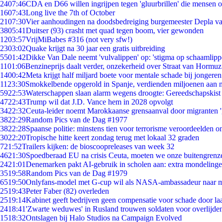
24
07:46
CDA en D66 willen ingrijpen tegen 'gluurbrillen' die mensen 
16
07:43
Long live the 7th of October
21
07:30
Vier aanhoudingen na doodsbedreiging burgemeester Depla v
38
05:41
Duitser (93) crasht met quad tegen boom, vier gewonden
12
03:57
VrijMiBabes #316 (not very sfw!)
23
03:02
Quake krijgt na 30 jaar een gratis uitbreiding
55
01:42
Dikke Van Dale neemt 'vulvalippen' op: 'stigma op schaamlip
11
01:06
Benzineprijs daalt verder, onzekerheid over Straat van Hormuz 
14
00:42
Meta krijgt half miljard boete voor mentale schade bij jongeren
11
23:30
Smokkelbende opgerold in Spanje, verdienden miljoenen aan 
59
22:53
Waterschappen slaan alarm wegens droogte: Gereedschapskist
47
22:43
Trump wil dat J.D. Vance hem in 2028 opvolgt
34
22:32
Ceuta-leider noemt Marokkaanse grensaanval door migranten 
38
22:29
Random Pics van de Dag #1977
38
22:28
Spaanse politie: minstens tien voor terrorisme veroordeelden 
30
22:20
Tropische hitte keert zondag terug met lokaal 32 graden
7
21:52
Trailers kijken: de bioscoopreleases van week 32
46
21:30
Spoedberaad EU na crisis Ceuta, moeten we onze buitengrenz
24
21:01
Denemarken pakt AI-gebruik in scholen aan: extra mondeling
35
19:58
Random Pics van de Dag #1979
65
19:50
Onlyfans-model met G-cup wil als NASA-ambassadeur naar 
25
19:43
Peter Faber (82) overleden
25
19:14
Kabinet geeft bedrijven geen compensatie voor schade door la
24
18:41
'Zwarte weduwes' in Rusland trouwen soldaten voor overlijden
15
18:32
Ontslagen bij Halo Studios na Campaign Evolved