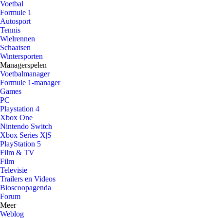
Voetbal
Formule 1
Autosport
Tennis
Wielrennen
Schaatsen
Wintersporten
Managerspelen
Voetbalmanager
Formule 1-manager
Games
PC
Playstation 4
Xbox One
Nintendo Switch
Xbox Series X|S
PlayStation 5
Film & TV
Film
Televisie
Trailers en Videos
Bioscoopagenda
Forum
Meer
Weblog