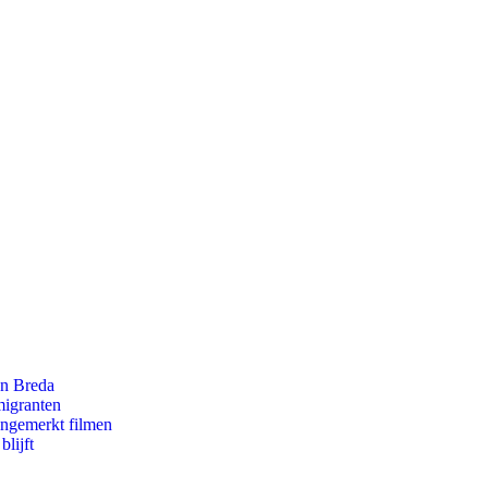
an Breda
migranten
ongemerkt filmen
lijft