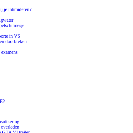
ij je intimideren?
agwater
pelschilmesje
oorte in VS
pen doorbreken'
e examens
app
suitkering
d overleden
e GTA VI trailer