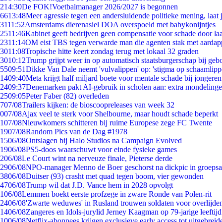
2
14:30
De FOK!Voetbalmanager 2026/2027 is begonnen
66
13:48
Meer agressie tegen een andersluidende politieke mening, laat j
31
11:52
Amsterdams dierenasiel DOA overspoeld met babykonijntjes
25
11:46
Kabinet geeft bedrijven geen compensatie voor schade door la
23
11:14
OM eist TBS tegen verwarde man die agenten stak met aardap
30
11:08
Tropische hitte keert zondag terug met lokaal 32 graden
30
10:12
Trump grijpt weer in op automatisch staatsburgerschap bij geb
55
09:51
Dikke Van Dale neemt 'vulvalippen' op: 'stigma op schaamlip
14
09:40
Meta krijgt half miljard boete voor mentale schade bij jongeren
24
09:37
Denemarken pakt AI-gebruik in scholen aan: extra mondeling
25
09:05
Peter Faber (82) overleden
7
07/08
Trailers kijken: de bioscoopreleases van week 32
0
07/08
Ajax veel te sterk voor Shelbourne, maar houdt schade beperkt
1
07/08
Nieuwkomers schitteren bij ruime Europese zege FC Twente
19
07/08
Random Pics van de Dag #1978
15
06/08
Ontslagen bij Halo Studios na Campaign Evolved
19
06/08
PS5-doos waarschuwt voor einde fysieke games
2
06/08
Le Court wint na nerveuze finale, Pieterse derde
29
06/08
NPO-manager Menno de Boer geschorst na dickpic in groeps
38
06/08
Duitser (93) crasht met quad tegen boom, vier gewonden
47
06/08
Trump wil dat J.D. Vance hem in 2028 opvolgt
1
06/08
Lemmen boekt eerste profzege in zware Ronde van Polen-rit
24
06/08
'Zwarte weduwes' in Rusland trouwen soldaten voor overlijden
14
06/08
Zangeres en Idols-jurylid Jerney Kaagman op 79-jarige leeftij
10
06/08
Netflix-abonnees krijgen exclusieve early access tot uitgebreid