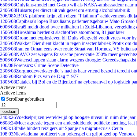
65
06/08
Onlyfans-model met G-cup wil als NASA-ambassadeur naar 
24
06/08
Huisarts per direct uit vak gezet om ernstig alcoholmisbruik
3
06/08
XBOX platform krijgt zijn eigen "Platinum" achievements dit ja
12
06/08
Capibara's lopen Braziliaans parlementsgebouw Mato Grosso 
69
06/08
Israël meldt dood twee militairen in Zuid-Libanon, vergeldin
15
06/08
Hiroshima herdenkt slachtoffers atoombom, 81 jaar later
19
06/08
Drone met explosieven bij Duits vliegveld voedt vrees voor hy
34
06/08
Wakker Dier dient klacht in tegen insectenfabriek Protix om 
22
06/08
Iran en Oman eens over route Straat van Hormuz, VS buitensp
26
06/08
NAVO zet wegens Russische provocatie 250% meer gevechtsvl
59
06/08
Waterschappen slaan alarm wegens droogte: Gereedschapskist
1
06/08
Forensics: Crime Scene Detective
23
06/08
Zorgmedewerkster die 's nachts haar vriend bezocht terecht on
38
06/08
Random Pics van de Dag #1977
18
05/08
Datalek bij Bol en de Bijenkorf na cyberaanval op logistiek pa
Actieve items
Actieve items
Scrollbar gebruiken
opslaan
34
08:26
Voedselprijzen wereldwijd op hoogste niveau in ruim drie jaar
66
08:24
Meer agressie tegen een andersluidende politieke mening, laat j
19
08:13
Italië hindert reizigers uit Spanje na migratiecrisis Ceuta
1
08:03
Niewiadoma profiteert van pokerspel en grijpt geel op Ventoux