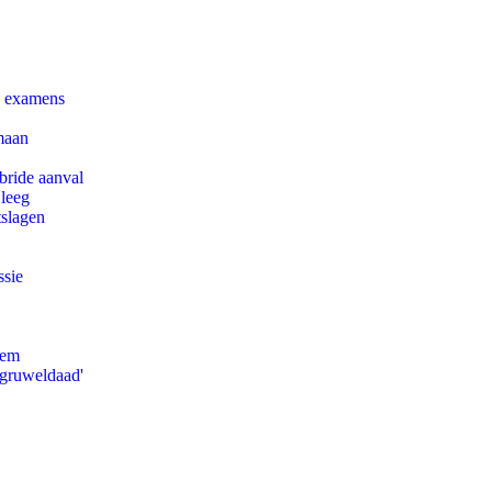
e examens
maan
bride aanval
 leeg
tslagen
ssie
eem
'gruweldaad'