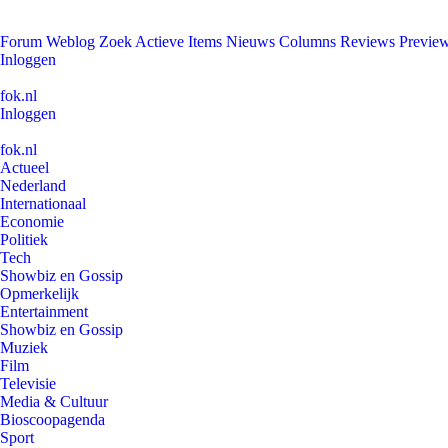
Forum
Weblog
Zoek
Actieve Items
Nieuws
Columns
Reviews
Previe
Inloggen
fok.nl
Inloggen
fok.nl
Actueel
Nederland
Internationaal
Economie
Politiek
Tech
Showbiz en Gossip
Opmerkelijk
Entertainment
Showbiz en Gossip
Muziek
Film
Televisie
Media & Cultuur
Bioscoopagenda
Sport