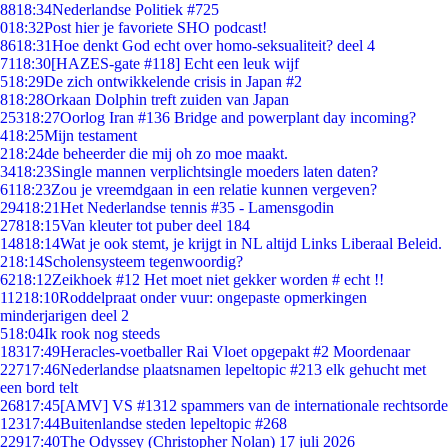
88
18:34
Nederlandse Politiek #725
0
18:32
Post hier je favoriete SHO podcast!
86
18:31
Hoe denkt God echt over homo-seksualiteit? deel 4
71
18:30
[HAZES-gate #118] Echt een leuk wijf
5
18:29
De zich ontwikkelende crisis in Japan #2
8
18:28
Orkaan Dolphin treft zuiden van Japan
253
18:27
Oorlog Iran #136 Bridge and powerplant day incoming?
4
18:25
Mijn testament
2
18:24
de beheerder die mij oh zo moe maakt.
34
18:23
Single mannen verplichtsingle moeders laten daten?
61
18:23
Zou je vreemdgaan in een relatie kunnen vergeven?
294
18:21
Het Nederlandse tennis #35 - Lamensgodin
278
18:15
Van kleuter tot puber deel 184
148
18:14
Wat je ook stemt, je krijgt in NL altijd Links Liberaal Beleid.
2
18:14
Scholensysteem tegenwoordig?
62
18:12
Zeikhoek #12 Het moet niet gekker worden # echt !!
112
18:10
Roddelpraat onder vuur: ongepaste opmerkingen
minderjarigen deel 2
5
18:04
Ik rook nog steeds
183
17:49
Heracles-voetballer Rai Vloet opgepakt #2 Moordenaar
227
17:46
Nederlandse plaatsnamen lepeltopic #213 elk gehucht met
een bord telt
268
17:45
[AMV] VS #1312 spammers van de internationale rechtsorde
123
17:44
Buitenlandse steden lepeltopic #268
229
17:40
The Odyssey (Christopher Nolan) 17 juli 2026