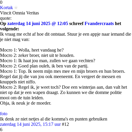
0
Kortak
Vincit Omnia Veritas
quote:
Op
zaterdag 14 juni 2025 @ 12:05
schreef
Fvandercraats
het
volgende:
Ik vraag me echt af hoe dit ontstaat. Stuur je een appje naar iemand die
je niet mag van:
Mocro 1: Wolla, heet vandaag he?
Mocro 2: zeker broer, niet uit te houden.
Mocro 1: Ik haat jou man, zullen we gaan vechten?
Mocro 2: Goed plan ouleh, ik ben van de partij.
Mocro 1: Top. Ik neem mijn mes mee en mijn broers en hun broers.
Regel dat jij die van jou ook meeneemt. En vergeet de messen en
knuppels niet niffo.
Mocro 2: Regel ik, je weet toch? Doe een winterjas aan, dan valt het
niet op dat je een wapen draagt. Zo kunnen we die domme politie
mooi om de tuin leiden.
Ohja, ik neuk je de moeder.
foto
Ik denk ze niet netjes al die komma's en punten gebruiken
zaterdag 14 juni 2025, 15:17 uur
#12
6