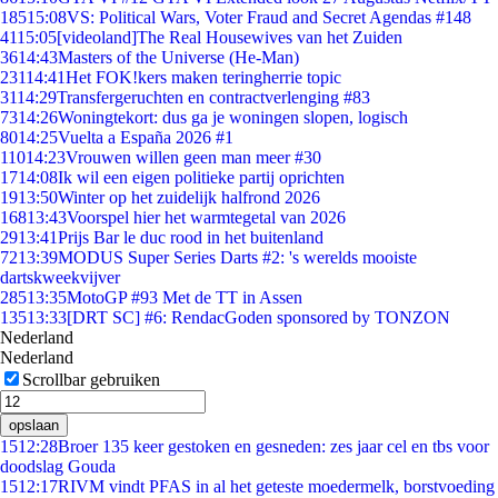
185
15:08
VS: Political Wars, Voter Fraud and Secret Agendas #148
41
15:05
[videoland]The Real Housewives van het Zuiden
36
14:43
Masters of the Universe (He-Man)
231
14:41
Het FOK!kers maken teringherrie topic
31
14:29
Transfergeruchten en contractverlenging #83
73
14:26
Woningtekort: dus ga je woningen slopen, logisch
80
14:25
Vuelta a España 2026 #1
110
14:23
Vrouwen willen geen man meer #30
17
14:08
Ik wil een eigen politieke partij oprichten
19
13:50
Winter op het zuidelijk halfrond 2026
168
13:43
Voorspel hier het warmtegetal van 2026
29
13:41
Prijs Bar le duc rood in het buitenland
72
13:39
MODUS Super Series Darts #2: 's werelds mooiste
dartskweekvijver
285
13:35
MotoGP #93 Met de TT in Assen
135
13:33
[DRT SC] #6: RendacGoden sponsored by TONZON
Nederland
Nederland
Scrollbar gebruiken
opslaan
15
12:28
Broer 135 keer gestoken en gesneden: zes jaar cel en tbs voor
doodslag Gouda
15
12:17
RIVM vindt PFAS in al het geteste moedermelk, borstvoeding