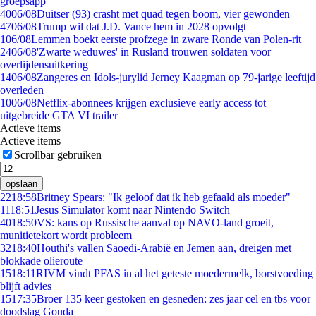
groepsapp
40
06/08
Duitser (93) crasht met quad tegen boom, vier gewonden
47
06/08
Trump wil dat J.D. Vance hem in 2028 opvolgt
1
06/08
Lemmen boekt eerste profzege in zware Ronde van Polen-rit
24
06/08
'Zwarte weduwes' in Rusland trouwen soldaten voor
overlijdensuitkering
14
06/08
Zangeres en Idols-jurylid Jerney Kaagman op 79-jarige leeftijd
overleden
10
06/08
Netflix-abonnees krijgen exclusieve early access tot
uitgebreide GTA VI trailer
Actieve items
Actieve items
Scrollbar gebruiken
opslaan
22
18:58
Britney Spears: "Ik geloof dat ik heb gefaald als moeder"
11
18:51
Jesus Simulator komt naar Nintendo Switch
40
18:50
VS: kans op Russische aanval op NAVO-land groeit,
munitietekort wordt probleem
32
18:40
Houthi's vallen Saoedi-Arabië en Jemen aan, dreigen met
blokkade olieroute
15
18:11
RIVM vindt PFAS in al het geteste moedermelk, borstvoeding
blijft advies
15
17:35
Broer 135 keer gestoken en gesneden: zes jaar cel en tbs voor
doodslag Gouda