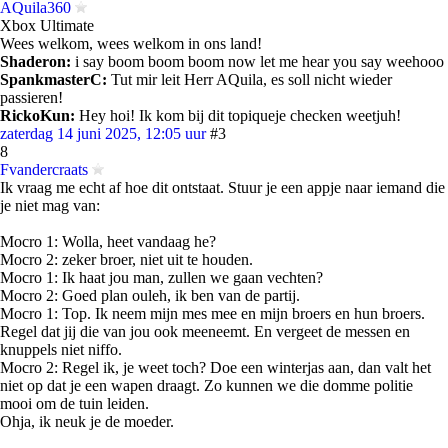
AQuila360
Xbox Ultimate
Wees welkom, wees welkom in ons land!
Shaderon:
i say boom boom boom now let me hear you say weehooo
SpankmasterC:
Tut mir leit Herr AQuila, es soll nicht wieder
passieren!
RickoKun:
Hey hoi! Ik kom bij dit topiqueje checken weetjuh!
zaterdag 14 juni 2025, 12:05 uur
#3
8
Fvandercraats
Ik vraag me echt af hoe dit ontstaat. Stuur je een appje naar iemand die
je niet mag van:
Mocro 1: Wolla, heet vandaag he?
Mocro 2: zeker broer, niet uit te houden.
Mocro 1: Ik haat jou man, zullen we gaan vechten?
Mocro 2: Goed plan ouleh, ik ben van de partij.
Mocro 1: Top. Ik neem mijn mes mee en mijn broers en hun broers.
Regel dat jij die van jou ook meeneemt. En vergeet de messen en
knuppels niet niffo.
Mocro 2: Regel ik, je weet toch? Doe een winterjas aan, dan valt het
niet op dat je een wapen draagt. Zo kunnen we die domme politie
mooi om de tuin leiden.
Ohja, ik neuk je de moeder.