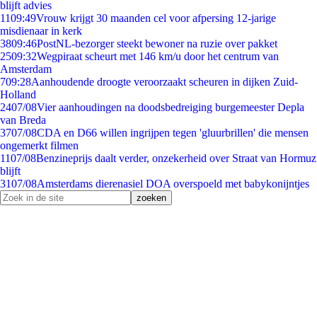
blijft advies
11
09:49
Vrouw krijgt 30 maanden cel voor afpersing 12-jarige
misdienaar in kerk
38
09:46
PostNL-bezorger steekt bewoner na ruzie over pakket
25
09:32
Wegpiraat scheurt met 146 km/u door het centrum van
Amsterdam
7
09:28
Aanhoudende droogte veroorzaakt scheuren in dijken Zuid-
Holland
24
07/08
Vier aanhoudingen na doodsbedreiging burgemeester Depla
van Breda
37
07/08
CDA en D66 willen ingrijpen tegen 'gluurbrillen' die mensen
ongemerkt filmen
11
07/08
Benzineprijs daalt verder, onzekerheid over Straat van Hormuz
blijft
31
07/08
Amsterdams dierenasiel DOA overspoeld met babykonijntjes