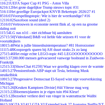
1
16:21
UEFA Super Cup #1 PSG - Aston Villa
62
16:12
Het grote dagelijkse Trump nieuws topic #31
5
16:11
Het gezellige Eurojackpot KNVB Bekertopic 2026/27 #1
85
16:03
Voorspellingstopic: Wie is hier de weerkundige? #16
121
16:02
Saxofoon sound (deel 2)
35
16:01
Vertrouwen in economie neemt flink af, op een na grootse
daling ooit
1
15:54
LG nas n1t1 - niet zichtbaar bij aansluiten
257
15:50
[Videoland] B&B vol liefde 6de seizoen #1 voor de
vooruitkijkers
180
15:48
Wat is jullie binnenhuistemperatuur? #81 Horrorzomer
111
15:48
Koopzegels sparen bij AH duurt straks 2x zo lang
275
15:46
Het enige echte LEGO-topic #45 LEGOOOOOOOOOOO
60
15:37
200.000 mensen geëvacueerd vanwege bosbrand in Zuidwest-
Frankrijk
125
15:33
[ShowChat #1259] Waar we gezellig klagen over de warmte
149
15:27
Pensioenfonds ABP stapt uit Tesla, beloning Musk
struikelblok
109
15:27
Progressieve Democraat El-Sayed wint nipt voorverkiezing
Michigan
176
15:26
[Keuken Kampioen Divisie] #44 Vitesse mag weg
213
15:22
Bloemen/planten in je eigen tuin #94 Kleur!
42
15:12
Bezoeker verliest deel van vinger in waterattractie Walibi
Holland
86
15:10
GTA VI #12 GTA VI Extended look 27 Augustus Netflix/YT