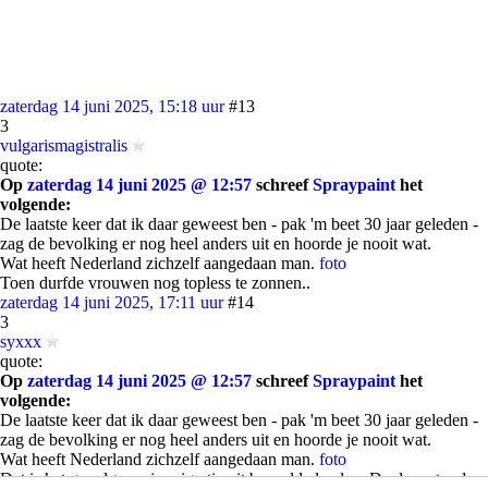
zaterdag 14 juni 2025, 15:18 uur
#13
3
vulgarismagistralis
quote:
Op
zaterdag 14 juni 2025 @ 12:57
schreef
Spraypaint
het
volgende:
De laatste keer dat ik daar geweest ben - pak 'm beet 30 jaar geleden -
zag de bevolking er nog heel anders uit en hoorde je nooit wat.
Wat heeft Nederland zichzelf aangedaan man.
foto
Toen durfde vrouwen nog topless te zonnen..
zaterdag 14 juni 2025, 17:11 uur
#14
3
syxxx
quote:
Op
zaterdag 14 juni 2025 @ 12:57
schreef
Spraypaint
het
volgende:
De laatste keer dat ik daar geweest ben - pak 'm beet 30 jaar geleden -
zag de bevolking er nog heel anders uit en hoorde je nooit wat.
Wat heeft Nederland zichzelf aangedaan man.
foto
Dat is het gevolg van immigratie uit bepaalde landen. De deur stond en