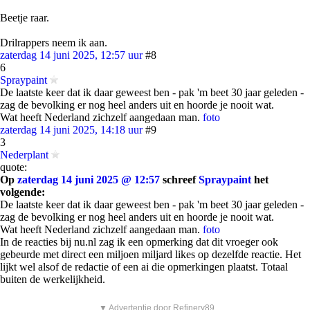
Beetje raar.
Drilrappers neem ik aan.
zaterdag 14 juni 2025, 12:57 uur
#8
6
Spraypaint
De laatste keer dat ik daar geweest ben - pak 'm beet 30 jaar geleden -
zag de bevolking er nog heel anders uit en hoorde je nooit wat.
Wat heeft Nederland zichzelf aangedaan man.
foto
zaterdag 14 juni 2025, 14:18 uur
#9
3
Nederplant
quote:
Op
zaterdag 14 juni 2025 @ 12:57
schreef
Spraypaint
het
volgende:
De laatste keer dat ik daar geweest ben - pak 'm beet 30 jaar geleden -
zag de bevolking er nog heel anders uit en hoorde je nooit wat.
Wat heeft Nederland zichzelf aangedaan man.
foto
In de reacties bij nu.nl zag ik een opmerking dat dit vroeger ook
gebeurde met direct een miljoen miljard likes op dezelfde reactie. Het
lijkt wel alsof de redactie of een ai die opmerkingen plaatst. Totaal
buiten de werkelijkheid.
▼ Advertentie door Refinery89