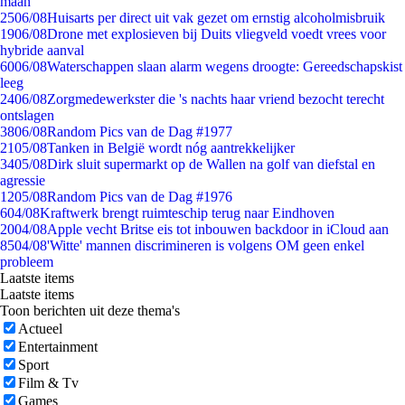
maan
25
06/08
Huisarts per direct uit vak gezet om ernstig alcoholmisbruik
19
06/08
Drone met explosieven bij Duits vliegveld voedt vrees voor
hybride aanval
60
06/08
Waterschappen slaan alarm wegens droogte: Gereedschapskist
leeg
24
06/08
Zorgmedewerkster die 's nachts haar vriend bezocht terecht
ontslagen
38
06/08
Random Pics van de Dag #1977
21
05/08
Tanken in België wordt nóg aantrekkelijker
34
05/08
Dirk sluit supermarkt op de Wallen na golf van diefstal en
agressie
12
05/08
Random Pics van de Dag #1976
6
04/08
Kraftwerk brengt ruimteschip terug naar Eindhoven
20
04/08
Apple vecht Britse eis tot inbouwen backdoor in iCloud aan
85
04/08
'Witte' mannen discrimineren is volgens OM geen enkel
probleem
Laatste items
Laatste items
Toon berichten uit deze thema's
Actueel
Entertainment
Sport
Film & Tv
Games