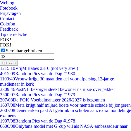
Weblog
Fotoboek
Prijsvragen
Contact
Colofon
Feedback
Tip de redactie
FOK!
FOK!
Scrollbar gebruiken
opslaan
12
15:10
VrijMiBabes #316 (not very sfw!)
40
15:09
Random Pics van de Dag #1980
11
09:49
Vrouw krijgt 30 maanden cel voor afpersing 12-jarige
misdienaar in kerk
38
09:46
PostNL-bezorger steekt bewoner na ruzie over pakket
35
00:07
Random Pics van de Dag #1979
2
07/08
De FOK!Voetbalmanager 2026/2027 is begonnen
16
07/08
Meta krijgt half miljard boete voor mentale schade bij jongeren
20
07/08
Denemarken pakt AI-gebruik in scholen aan: extra mondelinge
examens
19
07/08
Random Pics van de Dag #1978
66
06/08
Onlyfans-model met G-cup wil als NASA-ambassadeur naar