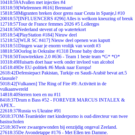
104
18:59
Afvallen met injecties #4
183
18:59
[Wielrennen #616] Brennan!
158
18:58
Migranten breken door grens naar Ceuta in Spanje,l #10
200
18:57
[INFLUENCERS #296] Alles is welkom kneuzing of breuk
127
18:57
Tour de France femmes 2026 #5 Lollergps
234
18:56
Nederland stevent af op watertekort
185
18:54
[PlayStation #184] Nieuw deel
152
18:52
[WLR SC #417] Nieuw deel openen was kaputt
163
18:51
Dingen waar je enorm vrolijk van wordt #3
188
18:50
Oorlog in Oekraïne #1318 Drone baby drone
179
18:50
Touwtrekken 2.0 #636 - Team 1 beste team *G* *O*
103
18:49
Huisarts doet haar werk onder invloed van alcohol
145
18:49
De EU-politiek #6 Musk naar Europa!
26
18:42
Defensiepact Pakistan, Turkije en Saudi-Arabië bevat art.5
clausule?
50
18:42
[Vulkanen] The Ring of Fire #9: Activiteit in de
vulkaanwereld
148
18:40
Sterren toen en nu #11
84
18:37
Drum n Bass #52 - FOREVER MARCUS INTALEX &
APEX..
226
18:37
Russia vs Ukraine #91
50
18:37
OM-Teamleider met kinderporno is oud-directeur van twee
basisscholen
25
18:36
Twee zwaargewonden bij eenzijdig ongeval Zeeland.
276
18:35
De Avondetappe #176 - Met Ellen ten Damme.