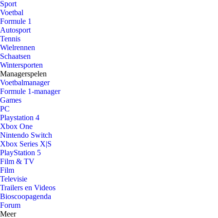
Sport
Voetbal
Formule 1
Autosport
Tennis
Wielrennen
Schaatsen
Wintersporten
Managerspelen
Voetbalmanager
Formule 1-manager
Games
PC
Playstation 4
Xbox One
Nintendo Switch
Xbox Series X|S
PlayStation 5
Film & TV
Film
Televisie
Trailers en Videos
Bioscoopagenda
Forum
Meer