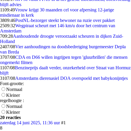
blijft advies
11
09:49
Vrouw krijgt 30 maanden cel voor afpersing 12-jarige
misdienaar in kerk
38
09:46
PostNL-bezorger steekt bewoner na ruzie over pakket
25
09:32
Wegpiraat scheurt met 146 km/u door het centrum van
Amsterdam
7
09:28
Aanhoudende droogte veroorzaakt scheuren in dijken Zuid-
Holland
24
07/08
Vier aanhoudingen na doodsbedreiging burgemeester Depla
van Breda
37
07/08
CDA en D66 willen ingrijpen tegen 'gluurbrillen' die mensen
ongemerkt filmen
11
07/08
Benzineprijs daalt verder, onzekerheid over Straat van Hormuz
blijft
31
07/08
Amsterdams dierenasiel DOA overspoeld met babykonijntjes
Font-grootte:
Normaal
Kleiner
regelhoogte :
Normaal
Kleiner
20 reacties
zaterdag 14 juni 2025, 11:36 uur
#1
8