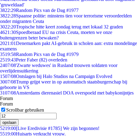
'gruweldaad'
38
22:29
Random Pics van de Dag #1977
38
22:28
Spaanse politie: minstens tien voor terrorisme veroordeelden
onder migranten Ceuta
30
22:20
Tropische hitte keert zondag terug met lokaal 32 graden
46
21:30
Spoedberaad EU na crisis Ceuta, moeten we onze
buitengrenzen beter bewaken?
20
21:01
Denemarken pakt AI-gebruik in scholen aan: extra mondelinge
examens
35
19:58
Random Pics van de Dag #1979
25
19:43
Peter Faber (82) overleden
24
07/08
'Zwarte weduwes' in Rusland trouwen soldaten voor
overlijdensuitkering
15
07/08
Ontslagen bij Halo Studios na Campaign Evolved
30
07/08
Trump grijpt weer in op automatisch staatsburgerschap bij
geboorte in VS
31
07/08
Amsterdams dierenasiel DOA overspoeld met babykonijntjes
Forum
Forum
Scrollbar gebruiken
opslaan
52
19:00
[Live Eredivisie #1785] We zijn begonnen!
55
19:00
Huisarts verkracht vrouw.