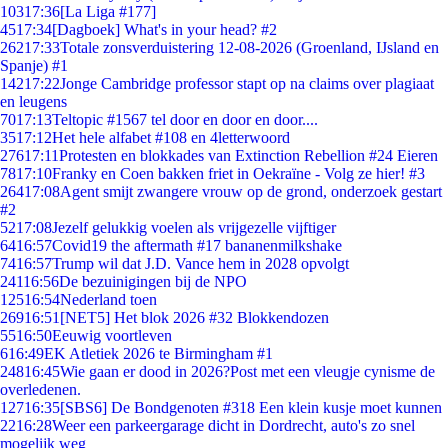
103
17:36
[La Liga #177]
45
17:34
[Dagboek] What's in your head? #2
262
17:33
Totale zonsverduistering 12-08-2026 (Groenland, IJsland en
Spanje) #1
142
17:22
Jonge Cambridge professor stapt op na claims over plagiaat
en leugens
70
17:13
Teltopic #1567 tel door en door en door....
35
17:12
Het hele alfabet #108 en 4letterwoord
276
17:11
Protesten en blokkades van Extinction Rebellion #24 Eieren
78
17:10
Franky en Coen bakken friet in Oekraïne - Volg ze hier! #3
264
17:08
Agent smijt zwangere vrouw op de grond, onderzoek gestart
#2
52
17:08
Jezelf gelukkig voelen als vrijgezelle vijftiger
64
16:57
Covid19 the aftermath #17 bananenmilkshake
74
16:57
Trump wil dat J.D. Vance hem in 2028 opvolgt
241
16:56
De bezuinigingen bij de NPO
125
16:54
Nederland toen
269
16:51
[NET5] Het blok 2026 #32 Blokkendozen
55
16:50
Eeuwig voortleven
6
16:49
EK Atletiek 2026 te Birmingham #1
248
16:45
Wie gaan er dood in 2026?Post met een vleugje cynisme de
overledenen.
127
16:35
[SBS6] De Bondgenoten #318 Een klein kusje moet kunnen
22
16:28
Weer een parkeergarage dicht in Dordrecht, auto's zo snel
mogelijk weg