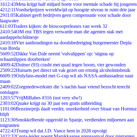
16
12:43
Meta krijgt half miljard boete voor mentale schade bij jongeren
42
12:11
Voedselprijzen wereldwijd op hoogste niveau in ruim drie jaar
29
11:05
Kabinet geeft bedrijven geen compensatie voor schade door
laagwater
6
11:03
Trailers kijken: de bioscoopreleases van week 32
24
10:54
OM eist TBS tegen verwarde man die agenten stak met
aardappelschilmesje
24
10:18
Vier aanhoudingen na doodsbedreiging burgemeester Depla
van Breda
56
09:52
Dikke Van Dale neemt 'vulvalippen' op: 'stigma op
schaamlippen doorbreken'
40
09:42
Duitser (93) crasht met quad tegen boom, vier gewonden
25
09:22
Huisarts per direct uit vak gezet om ernstig alcoholmisbruik
66
09:19
Onlyfans-model met G-cup wil als NASA-ambassadeur naar
maan
24
09:02
Zorgmedewerkster die 's nachts haar vriend bezocht terecht
ontslagen
12
03:57
VrijMiBabes #316 (not very sfw!)
23
03:02
Quake krijgt na 30 jaar een gratis uitbreiding
11
01:06
Benzineprijs daalt verder, onzekerheid over Straat van Hormuz
blijft
11
23:30
Smokkelbende opgerold in Spanje, verdienden miljoenen aan
migranten
47
22:43
Trump wil dat J.D. Vance hem in 2028 opvolgt
34
22:32
Ceuta-leider noemt Marokkaanse grensaanval door migranten