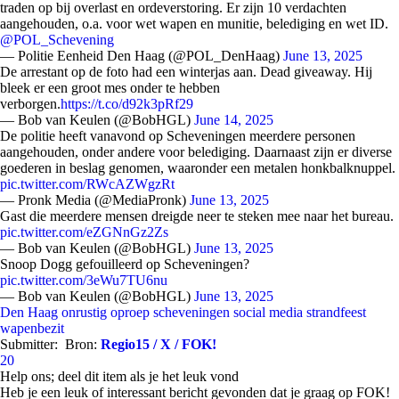
traden op bij overlast en ordeverstoring. Er zijn 10 verdachten
aangehouden, o.a. voor wet wapen en munitie, belediging en wet ID.
@POL_Schevening
— Politie Eenheid Den Haag (@POL_DenHaag)
June 13, 2025
De arrestant op de foto had een winterjas aan. Dead giveaway. Hij
bleek er een groot mes onder te hebben
verborgen.
https://t.co/d92k3pRf29
— Bob van Keulen (@BobHGL)
June 14, 2025
De politie heeft vanavond op Scheveningen meerdere personen
aangehouden, onder andere voor belediging. Daarnaast zijn er diverse
goederen in beslag genomen, waaronder een metalen honkbalknuppel.
pic.twitter.com/RWcAZWgzRt
— Pronk Media (@MediaPronk)
June 13, 2025
Gast die meerdere mensen dreigde neer te steken mee naar het bureau.
pic.twitter.com/eZGNnGz2Zs
— Bob van Keulen (@BobHGL)
June 13, 2025
Snoop Dogg gefouilleerd op Scheveningen?
pic.twitter.com/3eWu7TU6nu
— Bob van Keulen (@BobHGL)
June 13, 2025
Den Haag
onrustig
oproep
scheveningen
social media
strandfeest
wapenbezit
Submitter:
Bron:
Regio15 / X / FOK!
20
Help ons; deel dit item als je het leuk vond
Heb je een leuk of interessant bericht gevonden dat je graag op FOK!