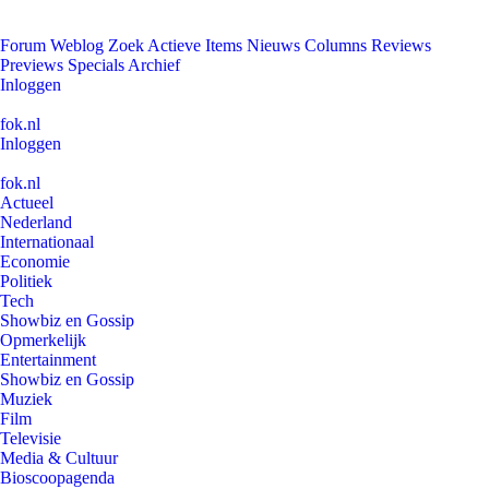
Forum
Weblog
Zoek
Actieve Items
Nieuws
Columns
Reviews
Previews
Specials
Archief
Inloggen
fok.nl
Inloggen
fok.nl
Actueel
Nederland
Internationaal
Economie
Politiek
Tech
Showbiz en Gossip
Opmerkelijk
Entertainment
Showbiz en Gossip
Muziek
Film
Televisie
Media & Cultuur
Bioscoopagenda