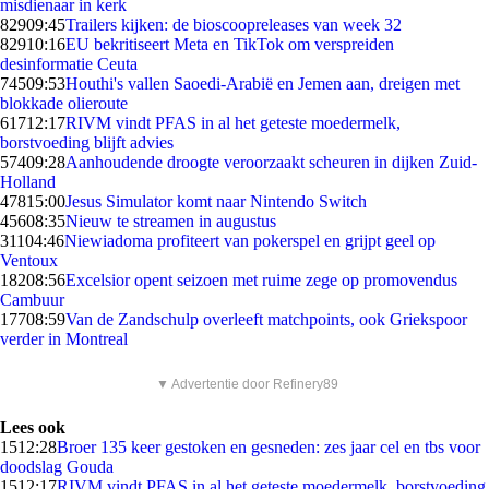
misdienaar in kerk
829
09:45
Trailers kijken: de bioscoopreleases van week 32
829
10:16
EU bekritiseert Meta en TikTok om verspreiden
desinformatie Ceuta
745
09:53
Houthi's vallen Saoedi-Arabië en Jemen aan, dreigen met
blokkade olieroute
617
12:17
RIVM vindt PFAS in al het geteste moedermelk,
borstvoeding blijft advies
574
09:28
Aanhoudende droogte veroorzaakt scheuren in dijken Zuid-
Holland
478
15:00
Jesus Simulator komt naar Nintendo Switch
456
08:35
Nieuw te streamen in augustus
311
04:46
Niewiadoma profiteert van pokerspel en grijpt geel op
Ventoux
182
08:56
Excelsior opent seizoen met ruime zege op promovendus
Cambuur
177
08:59
Van de Zandschulp overleeft matchpoints, ook Griekspoor
verder in Montreal
▼ Advertentie door Refinery89
Lees ook
15
12:28
Broer 135 keer gestoken en gesneden: zes jaar cel en tbs voor
doodslag Gouda
15
12:17
RIVM vindt PFAS in al het geteste moedermelk, borstvoeding