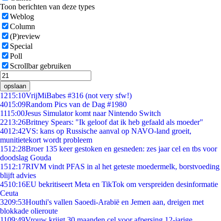
Toon berichten van deze types
Weblog
Column
(P)review
Special
Poll
Scrollbar gebruiken
opslaan
12
15:10
VrijMiBabes #316 (not very sfw!)
40
15:09
Random Pics van de Dag #1980
11
15:00
Jesus Simulator komt naar Nintendo Switch
22
13:26
Britney Spears: "Ik geloof dat ik heb gefaald als moeder"
40
12:42
VS: kans op Russische aanval op NAVO-land groeit,
munitietekort wordt probleem
15
12:28
Broer 135 keer gestoken en gesneden: zes jaar cel en tbs voor
doodslag Gouda
15
12:17
RIVM vindt PFAS in al het geteste moedermelk, borstvoeding
blijft advies
45
10:16
EU bekritiseert Meta en TikTok om verspreiden desinformatie
Ceuta
32
09:53
Houthi's vallen Saoedi-Arabië en Jemen aan, dreigen met
blokkade olieroute
11
09:49
Vrouw krijgt 30 maanden cel voor afpersing 12-jarige