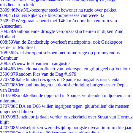
misdienaar in kerk
38
09:46
PostNL-bezorger steekt bewoner na ruzie over pakket
6
09:45
Trailers kijken: de bioscoopreleases van week 32
25
09:32
Wegpiraat scheurt met 146 km/u door het centrum van
Amsterdam
7
09:28
Aanhoudende droogte veroorzaakt scheuren in dijken Zuid-
Holland
0
08:59
Van de Zandschulp overleeft matchpoints, ook Griekspoor
verder in Montreal
1
08:56
Excelsior opent seizoen met ruime zege op promovendus
Cambuur
2
08:35
Nieuw te streamen in augustus
4
04:46
Niewiadoma profiteert van pokerspel en grijpt geel op Ventoux
35
00:07
Random Pics van de Dag #1979
27
07/08
Italië hindert reizigers uit Spanje na migratiecrisis Ceuta
24
07/08
Vier aanhoudingen na doodsbedreiging burgemeester Depla
van Breda
11
07/08
Smokkelbende opgerold in Spanje, verdienden miljoenen aan
migranten
37
07/08
CDA en D66 willen ingrijpen tegen 'gluurbrillen' die mensen
ongemerkt filmen
11
07/08
Benzineprijs daalt verder, onzekerheid over Straat van Hormuz
blijft
42
07/08
Voedselprijzen wereldwijd op hoogste niveau in ruim drie jaar
23
07/08
Quake krijgt na 30 jaar een gratis uitbreiding