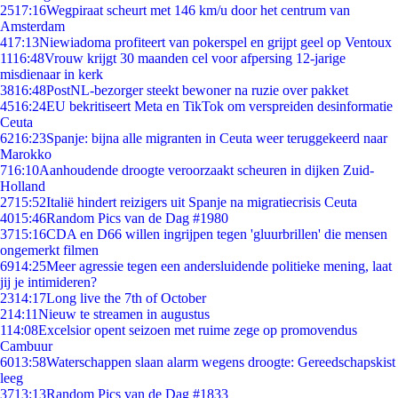
25
17:16
Wegpiraat scheurt met 146 km/u door het centrum van
Amsterdam
4
17:13
Niewiadoma profiteert van pokerspel en grijpt geel op Ventoux
11
16:48
Vrouw krijgt 30 maanden cel voor afpersing 12-jarige
misdienaar in kerk
38
16:48
PostNL-bezorger steekt bewoner na ruzie over pakket
45
16:24
EU bekritiseert Meta en TikTok om verspreiden desinformatie
Ceuta
62
16:23
Spanje: bijna alle migranten in Ceuta weer teruggekeerd naar
Marokko
7
16:10
Aanhoudende droogte veroorzaakt scheuren in dijken Zuid-
Holland
27
15:52
Italië hindert reizigers uit Spanje na migratiecrisis Ceuta
40
15:46
Random Pics van de Dag #1980
37
15:16
CDA en D66 willen ingrijpen tegen 'gluurbrillen' die mensen
ongemerkt filmen
69
14:25
Meer agressie tegen een andersluidende politieke mening, laat
jij je intimideren?
23
14:17
Long live the 7th of October
2
14:11
Nieuw te streamen in augustus
1
14:08
Excelsior opent seizoen met ruime zege op promovendus
Cambuur
60
13:58
Waterschappen slaan alarm wegens droogte: Gereedschapskist
leeg
37
13:13
Random Pics van de Dag #1833