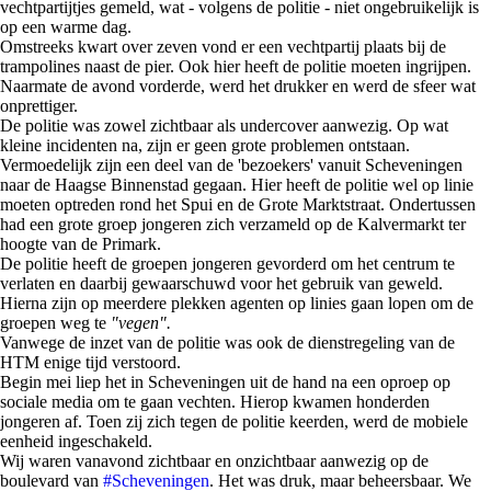
vechtpartijtjes gemeld, wat - volgens de politie - niet ongebruikelijk is
op een warme dag.
Omstreeks kwart over zeven vond er een vechtpartij plaats bij de
trampolines naast de pier. Ook hier heeft de politie moeten ingrijpen.
Naarmate de avond vorderde, werd het drukker en werd de sfeer wat
onprettiger.
De politie was zowel zichtbaar als undercover aanwezig. Op wat
kleine incidenten na, zijn er geen grote problemen ontstaan.
Vermoedelijk zijn een deel van de 'bezoekers' vanuit Scheveningen
naar de Haagse Binnenstad gegaan. Hier heeft de politie wel op linie
moeten optreden rond het Spui en de Grote Marktstraat. Ondertussen
had een grote groep jongeren zich verzameld op de Kalvermarkt ter
hoogte van de Primark.
De politie heeft de groepen jongeren gevorderd om het centrum te
verlaten en daarbij gewaarschuwd voor het gebruik van geweld.
Hierna zijn op meerdere plekken agenten op linies gaan lopen om de
groepen weg te
"vegen".
Vanwege de inzet van de politie was ook de dienstregeling van de
HTM enige tijd verstoord.
Begin mei liep het in Scheveningen uit de hand na een oproep op
sociale media om te gaan vechten. Hierop kwamen honderden
jongeren af. Toen zij zich tegen de politie keerden, werd de mobiele
eenheid ingeschakeld.
Wij waren vanavond zichtbaar en onzichtbaar aanwezig op de
boulevard van
#Scheveningen
. Het was druk, maar beheersbaar. We