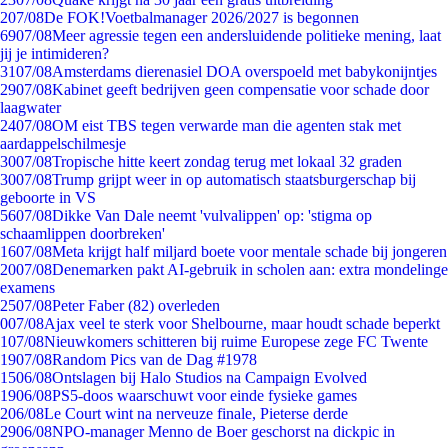
2
07/08
De FOK!Voetbalmanager 2026/2027 is begonnen
69
07/08
Meer agressie tegen een andersluidende politieke mening, laat
jij je intimideren?
31
07/08
Amsterdams dierenasiel DOA overspoeld met babykonijntjes
29
07/08
Kabinet geeft bedrijven geen compensatie voor schade door
laagwater
24
07/08
OM eist TBS tegen verwarde man die agenten stak met
aardappelschilmesje
30
07/08
Tropische hitte keert zondag terug met lokaal 32 graden
30
07/08
Trump grijpt weer in op automatisch staatsburgerschap bij
geboorte in VS
56
07/08
Dikke Van Dale neemt 'vulvalippen' op: 'stigma op
schaamlippen doorbreken'
16
07/08
Meta krijgt half miljard boete voor mentale schade bij jongeren
20
07/08
Denemarken pakt AI-gebruik in scholen aan: extra mondelinge
examens
25
07/08
Peter Faber (82) overleden
0
07/08
Ajax veel te sterk voor Shelbourne, maar houdt schade beperkt
1
07/08
Nieuwkomers schitteren bij ruime Europese zege FC Twente
19
07/08
Random Pics van de Dag #1978
15
06/08
Ontslagen bij Halo Studios na Campaign Evolved
19
06/08
PS5-doos waarschuwt voor einde fysieke games
2
06/08
Le Court wint na nerveuze finale, Pieterse derde
29
06/08
NPO-manager Menno de Boer geschorst na dickpic in