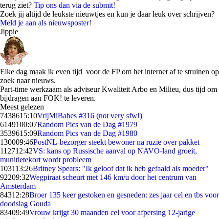
terug ziet?
Tip ons dan via de submit!
Zoek jij altijd de leukste nieuwtjes en kun je daar leuk over schrijven?
Meld je aan als nieuwsposter!
Jippie
Elke dag maak ik even tijd voor de FP om het internet af te struinen op
zoek naar nieuws.
Part-time werkzaam als adviseur Kwaliteit Arbo en Milieu, dus tijd om
bijdragen aan FOK! te leveren.
Meest gelezen
74386
15:10
VrijMiBabes #316 (not very sfw!)
61491
00:07
Random Pics van de Dag #1979
35396
15:09
Random Pics van de Dag #1980
1300
09:46
PostNL-bezorger steekt bewoner na ruzie over pakket
1127
12:42
VS: kans op Russische aanval op NAVO-land groeit,
munitietekort wordt probleem
1031
13:26
Britney Spears: "Ik geloof dat ik heb gefaald als moeder"
922
09:32
Wegpiraat scheurt met 146 km/u door het centrum van
Amsterdam
843
12:28
Broer 135 keer gestoken en gesneden: zes jaar cel en tbs voor
doodslag Gouda
834
09:49
Vrouw krijgt 30 maanden cel voor afpersing 12-jarige