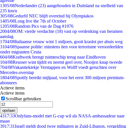
agressie
13
05/08
Nederlander (23) aangehouden in Duitsland na snelheid van
235 km/u
3
05/08
Gedurfd NEC blijft overeind bij Olympiakos
14
05/08
Long live the 7th of October
12
05/08
Random Pics van de Dag #1976
20
04/08
OM: vierde verdachte (18) vast op verdenking van beramen
aanslag
17
04/08
Italiaanse vrouw wint 1 miljoen, gooit kraslot per abuis weg
31
04/08
Spaanse politie: minstens tien voor terrorisme veroordeelden
onder migranten Ceuta
6
04/08
Kraftwerk brengt ruimteschip terug naar Eindhoven
1
04/08
Reusser wint tijdrit en neemt geel over, Nooijen knap tweede
7
04/08
Vakantiekiekje Verstappen en Wolff voedt geruchten over
Mercedes-overstap
18
04/08
Spotify bereikt mijlpaal, voor het eerst 300 miljoen premium-
abonnees
Actieve items
Actieve items
Scrollbar gebruiken
opslaan
43
17:33
Onlyfans-model met G-cup wil als NASA-ambassadeur naar
maan
39
17:31
Israël meldt dood twee militairen in Zuid-Libanon, vergelding