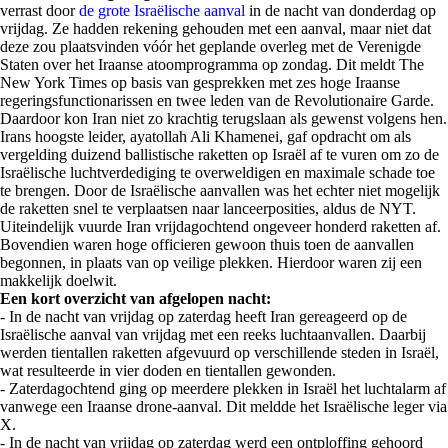
verrast door
de grote Israëlische aanval
in de nacht van donderdag op
vrijdag. Ze hadden rekening gehouden met een aanval, maar niet dat
deze zou plaatsvinden vóór het geplande overleg met de Verenigde
Staten over het Iraanse atoomprogramma op zondag. Dit meldt The
New York Times op basis van gesprekken met zes hoge Iraanse
regeringsfunctionarissen en twee leden van de Revolutionaire Garde.
Daardoor kon Iran niet zo krachtig terugslaan als gewenst volgens hen.
Irans hoogste leider, ayatollah Ali Khamenei, gaf opdracht om als
vergelding duizend ballistische raketten op Israël af te vuren om zo de
Israëlische luchtverdediging te overweldigen en maximale schade toe
te brengen. Door de Israëlische aanvallen was het echter niet mogelijk
de raketten snel te verplaatsen naar lanceerposities, aldus de NYT.
Uiteindelijk vuurde Iran vrijdagochtend ongeveer honderd raketten af.
Bovendien waren hoge officieren gewoon thuis toen de aanvallen
begonnen, in plaats van op veilige plekken. Hierdoor waren zij een
makkelijk doelwit.
Een kort overzicht van afgelopen nacht:
- In de nacht van vrijdag op zaterdag heeft Iran gereageerd op de
Israëlische aanval van vrijdag met een reeks luchtaanvallen. Daarbij
werden tientallen raketten afgevuurd op verschillende steden in Israël,
wat resulteerde in vier doden en tientallen gewonden.
- Zaterdagochtend ging op meerdere plekken in Israël het luchtalarm af
vanwege een Iraanse drone-aanval. Dit meldde het Israëlische leger via
X.
- In de nacht van vrijdag op zaterdag werd een ontploffing gehoord