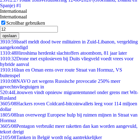
Spanje) #1
Internationaal
Internationaal
Scrollbar gebruiken
opslaan
39
10:59
Israël meldt dood twee militairen in Zuid-Libanon, vergelding
aangekondigd
13
10:48
Hiroshima herdenkt slachtoffers atoombom, 81 jaar later
10
10:32
Drone met explosieven bij Duits vliegveld voedt vrees voor
hybride aanval
19
10:16
Iran en Oman eens over route Straat van Hormuz, VS
buitenspel
19
10:08
NAVO zet wegens Russische provocatie 250% meer
gevechtsvliegtuigen in
5
20:44
Litouwen vindt opnieuw migrantentunnel onder grens met Wit-
Rusland
36
05/08
Hackers roven Coldcard-bitcoinwallets leeg voor 114 miljoen
dollar
18
05/08
Iran overweegt Europese hulp bij ruimen mijnen in Straat van
Hormuz
36
05/08
Pentagon verbruikt meer raketten dan kan worden aangevuld,
tekort dreigt
21
05/08
Tanken in België wordt nóg aantrekkelijker