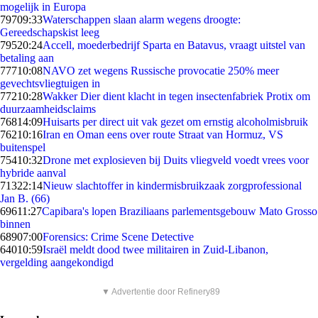
mogelijk in Europa
797
09:33
Waterschappen slaan alarm wegens droogte:
Gereedschapskist leeg
795
20:24
Accell, moederbedrijf Sparta en Batavus, vraagt uitstel van
betaling aan
777
10:08
NAVO zet wegens Russische provocatie 250% meer
gevechtsvliegtuigen in
772
10:28
Wakker Dier dient klacht in tegen insectenfabriek Protix om
duurzaamheidsclaims
768
14:09
Huisarts per direct uit vak gezet om ernstig alcoholmisbruik
762
10:16
Iran en Oman eens over route Straat van Hormuz, VS
buitenspel
754
10:32
Drone met explosieven bij Duits vliegveld voedt vrees voor
hybride aanval
713
22:14
Nieuw slachtoffer in kindermisbruikzaak zorgprofessional
Jan B. (66)
696
11:27
Capibara's lopen Braziliaans parlementsgebouw Mato Grosso
binnen
689
07:00
Forensics: Crime Scene Detective
640
10:59
Israël meldt dood twee militairen in Zuid-Libanon,
vergelding aangekondigd
▼ Advertentie door Refinery89