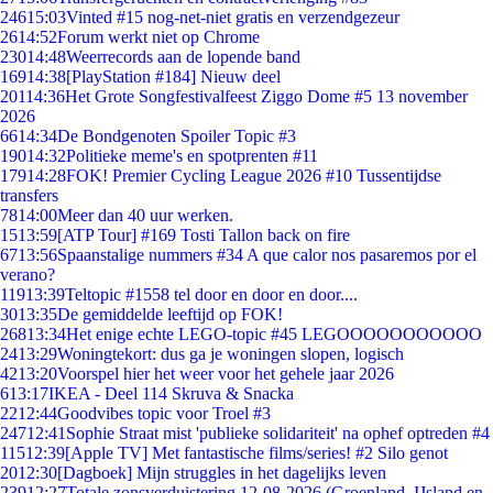
246
15:03
Vinted #15 nog-net-niet gratis en verzendgezeur
26
14:52
Forum werkt niet op Chrome
230
14:48
Weerrecords aan de lopende band
169
14:38
[PlayStation #184] Nieuw deel
201
14:36
Het Grote Songfestivalfeest Ziggo Dome #5 13 november
2026
66
14:34
De Bondgenoten Spoiler Topic #3
190
14:32
Politieke meme's en spotprenten #11
179
14:28
FOK! Premier Cycling League 2026 #10 Tussentijdse
transfers
78
14:00
Meer dan 40 uur werken.
15
13:59
[ATP Tour] #169 Tosti Tallon back on fire
67
13:56
Spaanstalige nummers #34 A que calor nos pasaremos por el
verano?
119
13:39
Teltopic #1558 tel door en door en door....
30
13:35
De gemiddelde leeftijd op FOK!
268
13:34
Het enige echte LEGO-topic #45 LEGOOOOOOOOOOO
24
13:29
Woningtekort: dus ga je woningen slopen, logisch
42
13:20
Voorspel hier het weer voor het gehele jaar 2026
6
13:17
IKEA - Deel 114 Skruva & Snacka
22
12:44
Goodvibes topic voor Troel #3
247
12:41
Sophie Straat mist 'publieke solidariteit' na ophef optreden #4
115
12:39
[Apple TV] Met fantastische films/series! #2 Silo genot
20
12:30
[Dagboek] Mijn struggles in het dagelijks leven
239
12:27
Totale zonsverduistering 12-08-2026 (Groenland, IJsland en