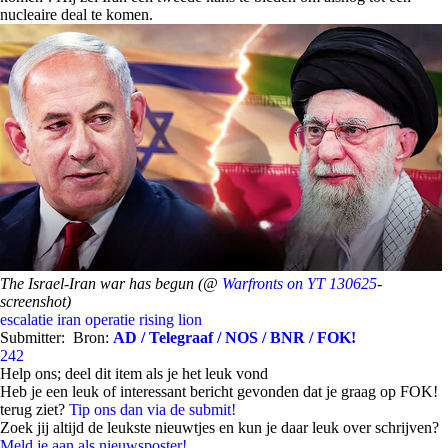
nucleaire deal te komen.
The Israel-Iran war has begun (@
Warfronts on YT 130625
-
screenshot)
escalatie
iran
operatie rising lion
Submitter:
Bron:
AD / Telegraaf / NOS / BNR / FOK!
242
Help ons; deel dit item als je het leuk vond
Heb je een leuk of interessant bericht gevonden dat je graag op FOK!
terug ziet?
Tip ons dan via de submit!
Zoek jij altijd de leukste nieuwtjes en kun je daar leuk over schrijven?
Meld je aan als nieuwsposter!