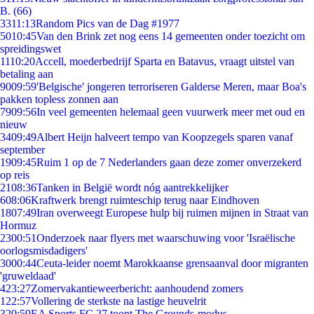
B. (66)
33
11:13
Random Pics van de Dag #1977
50
10:45
Van den Brink zet nog eens 14 gemeenten onder toezicht om
spreidingswet
11
10:20
Accell, moederbedrijf Sparta en Batavus, vraagt uitstel van
betaling aan
90
09:59
'Belgische' jongeren terroriseren Galderse Meren, maar Boa's
pakken topless zonnen aan
79
09:56
In veel gemeenten helemaal geen vuurwerk meer met oud en
nieuw
34
09:49
Albert Heijn halveert tempo van Koopzegels sparen vanaf
september
19
09:45
Ruim 1 op de 7 Nederlanders gaan deze zomer onverzekerd
op reis
21
08:36
Tanken in België wordt nóg aantrekkelijker
6
08:06
Kraftwerk brengt ruimteschip terug naar Eindhoven
18
07:49
Iran overweegt Europese hulp bij ruimen mijnen in Straat van
Hormuz
23
00:51
Onderzoek naar flyers met waarschuwing voor 'Israëlische
oorlogsmisdadigers'
30
00:44
Ceuta-leider noemt Marokkaanse grensaanval door migranten
'gruweldaad'
4
23:27
Zomervakantieweerbericht: aanhoudend zomers
1
22:57
Vollering de sterkste na lastige heuvelrit
3
20:59
EA Sports FC 27 toont The Grounds-modus