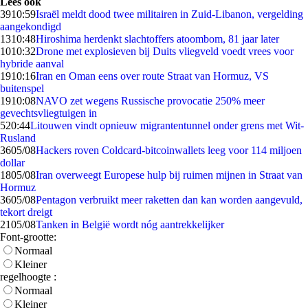
Lees ook
39
10:59
Israël meldt dood twee militairen in Zuid-Libanon, vergelding
aangekondigd
13
10:48
Hiroshima herdenkt slachtoffers atoombom, 81 jaar later
10
10:32
Drone met explosieven bij Duits vliegveld voedt vrees voor
hybride aanval
19
10:16
Iran en Oman eens over route Straat van Hormuz, VS
buitenspel
19
10:08
NAVO zet wegens Russische provocatie 250% meer
gevechtsvliegtuigen in
5
20:44
Litouwen vindt opnieuw migrantentunnel onder grens met Wit-
Rusland
36
05/08
Hackers roven Coldcard-bitcoinwallets leeg voor 114 miljoen
dollar
18
05/08
Iran overweegt Europese hulp bij ruimen mijnen in Straat van
Hormuz
36
05/08
Pentagon verbruikt meer raketten dan kan worden aangevuld,
tekort dreigt
21
05/08
Tanken in België wordt nóg aantrekkelijker
Font-grootte:
Normaal
Kleiner
regelhoogte :
Normaal
Kleiner