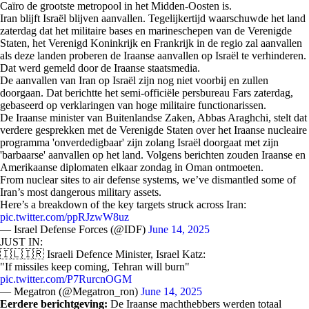
Caïro de grootste metropool in het Midden-Oosten is.
Iran blijft Israël blijven aanvallen. Tegelijkertijd waarschuwde het land
zaterdag dat het militaire bases en marineschepen van de Verenigde
Staten, het Verenigd Koninkrijk en Frankrijk in de regio zal aanvallen
als deze landen proberen de Iraanse aanvallen op Israël te verhinderen.
Dat werd gemeld door de Iraanse staatsmedia.
De aanvallen van Iran op Israël zijn nog niet voorbij en zullen
doorgaan. Dat berichtte het semi-officiële persbureau Fars zaterdag,
gebaseerd op verklaringen van hoge militaire functionarissen.
De Iraanse minister van Buitenlandse Zaken, Abbas Araghchi, stelt dat
verdere gesprekken met de Verenigde Staten over het Iraanse nucleaire
programma 'onverdedigbaar' zijn zolang Israël doorgaat met zijn
'barbaarse' aanvallen op het land. Volgens berichten zouden Iraanse en
Amerikaanse diplomaten elkaar zondag in Oman ontmoeten.
From nuclear sites to air defense systems, we’ve dismantled some of
Iran’s most dangerous military assets.
Here’s a breakdown of the key targets struck across Iran:
pic.twitter.com/ppRJzwW8uz
— Israel Defense Forces (@IDF)
June 14, 2025
JUST IN:
🇮🇱🇮🇷 Israeli Defence Minister, Israel Katz:
"If missiles keep coming, Tehran will burn"
pic.twitter.com/P7RurcnOGM
— Megatron (@Megatron_ron)
June 14, 2025
Eerdere berichtgeving:
De Iraanse machthebbers werden totaal