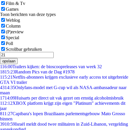
Film & Tv
Games
Toon berichten van deze types
Weblog
Column
(P)review
Special
Poll
Scrollbar gebruiken
opslaan
1
16:00
Trailers kijken: de bioscoopreleases van week 32
18
15:23
Random Pics van de Dag #1978
1
15:21
Netflix-abonnees krijgen exclusieve early access tot uitgebreide
GTA VI trailer
43
14:35
Onlyfans-model met G-cup wil als NASA-ambassadeur naar
maan
17
14:09
Huisarts per direct uit vak gezet om ernstig alcoholmisbruik
1
12:12
XBOX platform krijgt zijn eigen "Platinum" achievements dit
jaar
8
11:27
Capibara's lopen Braziliaans parlementsgebouw Mato Grosso
binnen
39
10:59
Israël meldt dood twee militairen in Zuid-Libanon, vergelding
aangekondigd