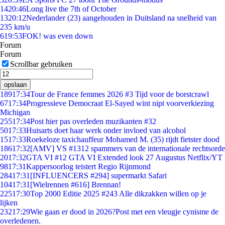
14
20:46
Long live the 7th of October
13
20:12
Nederlander (23) aangehouden in Duitsland na snelheid van
235 km/u
6
19:53
FOK! was even down
Forum
Forum
Scrollbar gebruiken
opslaan
189
17:34
Tour de France femmes 2026 #3 Tijd voor de borstcrawl
67
17:34
Progressieve Democraat El-Sayed wint nipt voorverkiezing
Michigan
255
17:34
Post hier pas overleden muzikanten #32
50
17:33
Huisarts doet haar werk onder invloed van alcohol
15
17:33
Roekeloze taxichauffeur Mohamed M. (35) rijdt fietster dood
186
17:32
[AMV] VS #1312 spammers van de internationale rechtsorde
20
17:32
GTA VI #12 GTA VI Extended look 27 Augustus Netflix/YT
98
17:31
Kappersoorlog teistert Regio Rijnmond
284
17:31
[INFLUENCERS #294] supermarkt Safari
104
17:31
[Wielrennen #616] Brennan!
225
17:30
Top 2000 Editie 2025 #243 Alle dikzakken willen op je
lijken
232
17:29
Wie gaan er dood in 2026?Post met een vleugje cynisme de
overledenen.