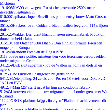
Michigan
19
16:08
NAVO zet wegens Russische provocatie 250% meer
gevechtsvliegtuigen in
8
16:00
Capibara's lopen Braziliaans parlementsgebouw Mato Grosso
binnen
36
15:56
Hackers roven Coldcard-bitcoinwallets leeg voor 114 miljoen
dollar
28
15:25
Wakker Dier dient klacht in tegen insectenfabriek Protix om
duurzaamheidsclaims
3
15:13
Geen Qatar en Abu Dhabi? Dan eindigt Formule 1-seizoen
mogelijk in Europa
18
14:48
Random Pics van de Dag #1978
31
13:00
Spaanse politie: minstens tien voor terrorisme veroordeelden
onder migranten Ceuta
34
12:59
Dirk sluit supermarkt op de Wallen na golf van diefstal en
agressie
8
12:53
The Division Resurgence nu gratis op pc
64
12:53
Zetelpeiling: 24 zetels voor Pro en 18 zetels voor D66, FvD,
JA21 en PVV
49
12:44
Man (25) sterft nadat hij lijm als condoom gebruikt
5
12:43
Litouwen vindt opnieuw migrantentunnel onder grens met Wit-
Rusland
1
12:20
XBOX platform krijgt zijn eigen "Platinum" achievements dit
jaar
5
11:13
Nieuw slachtoffer in kindermisbruikzaak zorgprofessional Jan