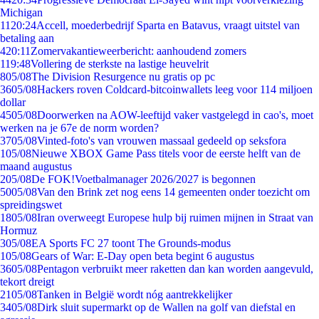
Michigan
11
20:24
Accell, moederbedrijf Sparta en Batavus, vraagt uitstel van
betaling aan
4
20:11
Zomervakantieweerbericht: aanhoudend zomers
1
19:48
Vollering de sterkste na lastige heuvelrit
8
05/08
The Division Resurgence nu gratis op pc
36
05/08
Hackers roven Coldcard-bitcoinwallets leeg voor 114 miljoen
dollar
45
05/08
Doorwerken na AOW-leeftijd vaker vastgelegd in cao's, moet
werken na je 67e de norm worden?
37
05/08
Vinted-foto's van vrouwen massaal gedeeld op seksfora
1
05/08
Nieuwe XBOX Game Pass titels voor de eerste helft van de
maand augustus
2
05/08
De FOK!Voetbalmanager 2026/2027 is begonnen
50
05/08
Van den Brink zet nog eens 14 gemeenten onder toezicht om
spreidingswet
18
05/08
Iran overweegt Europese hulp bij ruimen mijnen in Straat van
Hormuz
3
05/08
EA Sports FC 27 toont The Grounds-modus
1
05/08
Gears of War: E-Day open beta begint 6 augustus
36
05/08
Pentagon verbruikt meer raketten dan kan worden aangevuld,
tekort dreigt
21
05/08
Tanken in België wordt nóg aantrekkelijker
34
05/08
Dirk sluit supermarkt op de Wallen na golf van diefstal en