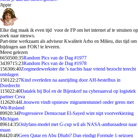
Jippie
Elke dag maak ik even tijd voor de FP om het internet af te struinen op
zoek naar nieuws.
Part-time werkzaam als adviseur Kwaliteit Arbo en Milieu, dus tijd om
bijdragen aan FOK! te leveren.
Meest gelezen
66505
00:35
Random Pics van de Dag #1977
34397
15:23
Random Pics van de Dag #1978
1563
06:40
Zorgmedewerkster die 's nachts haar vriend bezocht terecht
ontslagen
1501
22:27
Kind overleden na aanrijding door AH-bestelbus in
Dordrecht
1150
22:40
Datalek bij Bol en de Bijenkorf na cyberaanval op logistiek
partner Ceva
1126
20:44
Litouwen vindt opnieuw migrantentunnel onder grens met
Wit-Rusland
899
20:34
Progressieve Democraat El-Sayed wint nipt voorverkiezing
Michigan
896
14:35
Onlyfans-model met G-cup wil als NASA-ambassadeur naar
maan
844
20:49
Geen Qatar en Abu Dhabi? Dan eindigt Formule 1-seizoen