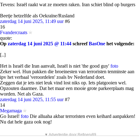
Tevens: Israël raakt wat ze moeten raken. Iran schiet blind op burgers
Beetje hetzelfde als Oekraïne/Rusland
zaterdag 14 juni 2025, 11:49 uur
#6
16
Fvandercraats
quote:
Op
zaterdag 14 juni 2025 @ 11:44
schreef
BasOne
het volgende:
[..]
Het is Israël die Iran aanvalt, Israël is niet 'the good guy'
foto
Zeker wel. Hun pakken die broeinesten van terroristen tenminste aan
ipv het verbaal 'veroordelen' zoals bv Nederland doet.
Zeggen dat je iets niet leuk vind lost niks op. Iets platgooien wel.
Opzouten daarmee. Dat het maar een mooie grote parkeerplaats mag
worden. Net als Gaza.
zaterdag 14 juni 2025, 11:55 uur
#7
14
Megamaga
Go Israel!
foto
Die alluaha akbar terroristen even keihard aanpakken!
Nu dat hele gaza ook nog!
▼ Advertentie door Refinery89