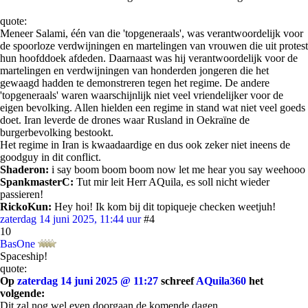
quote:
Meneer Salami, één van die 'topgeneraals', was verantwoordelijk voor
de spoorloze verdwijningen en martelingen van vrouwen die uit protest
hun hoofddoek afdeden. Daarnaast was hij verantwoordelijk voor de
martelingen en verdwijningen van honderden jongeren die het
gewaagd hadden te demonstreren tegen het regime. De andere
'topgeneraals' waren waarschijnlijk niet veel vriendelijker voor de
eigen bevolking. Allen hielden een regime in stand wat niet veel goeds
doet. Iran leverde de drones waar Rusland in Oekraïne de
burgerbevolking bestookt.
Het regime in Iran is kwaadaardige en dus ook zeker niet ineens de
goodguy in dit conflict.
Shaderon:
i say boom boom boom now let me hear you say weehooo
SpankmasterC:
Tut mir leit Herr AQuila, es soll nicht wieder
passieren!
RickoKun:
Hey hoi! Ik kom bij dit topiqueje checken weetjuh!
zaterdag 14 juni 2025, 11:44 uur
#4
10
BasOne
Spaceship!
quote:
Op
zaterdag 14 juni 2025 @ 11:27
schreef
AQuila360
het
volgende:
Dit zal nog wel even doorgaan de komende dagen.