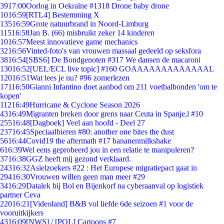
39
17:00
Oorlog in Oekraïne #1318 Drone baby drone
10
16:59
[RTL4] Bestemming X
135
16:59
Grote natuurbrand in Noord-Limburg
115
16:58
Jan B. (66) misbruikt zeker 14 kinderen
10
16:57
Meest innovatieve game mechanics
32
16:56
Vinted-foto's van vrouwen massaal gedeeld op seksfora
38
16:54
[SBS6] De Bondgenoten #317 We dansen de macaroni
130
16:52
[UEL/ECL live topic] #160 GOAAAAAAAAAAAAAL
120
16:51
Wat lees je nu? #96 zomerlezen
171
16:50
Gianni Infantino doet aanbod om 211 voetbalbonden 'om te
kopen'
112
16:49
Hurricane & Cyclone Season 2026
43
16:49
Migranten breken door grens naar Ceuta in Spanje,l #10
255
16:48
[Dagboek] Veel aan hoofd - Deel 27
237
16:45
Speciaalbieren #80: another one bites the dust
56
16:44
Covid19 the aftermath #17 bananenmilkshake
6
16:39
Wel eens geprobeerd jou in een relatie te manipuleren?
37
16:38
GGZ heeft mij gezond verklaard.
243
16:32
Asielzoekers #22 : Het Europese migratiepact gaat in
294
16:30
Vrouwen willen geen man meer #29
34
16:29
Datalek bij Bol en Bijenkorf na cyberaanval op logistiek
partner Ceva
220
16:21
[Videoland] B&B vol liefde 6de seizoen #1 voor de
vooruitkijkers
43
16:09
[NWS] / [POL] Cartoons #7