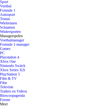
Sport
Voetbal
Formule 1
Autosport
Tennis
Wielrennen
Schaatsen
Wintersporten
Managerspelen
Voetbalmanager
Formule 1-manager
Games
PC
Playstation 4
Xbox One
Nintendo Switch
Xbox Series X|S
PlayStation 5
Film & TV
Film
Televisie
Trailers en Videos
Bioscoopagenda
Forum
Meer