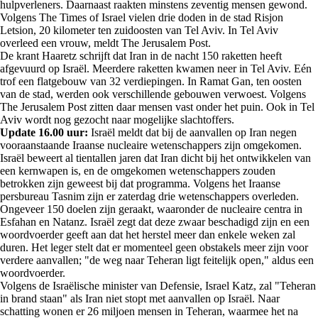
hulpverleners. Daarnaast raakten minstens zeventig mensen gewond.
Volgens The Times of Israel vielen drie doden in de stad Risjon
Letsion, 20 kilometer ten zuidoosten van Tel Aviv. In Tel Aviv
overleed een vrouw, meldt The Jerusalem Post.
De krant Haaretz schrijft dat Iran in de nacht 150 raketten heeft
afgevuurd op Israël. Meerdere raketten kwamen neer in Tel Aviv. Eén
trof een flatgebouw van 32 verdiepingen. In Ramat Gan, ten oosten
van de stad, werden ook verschillende gebouwen verwoest. Volgens
The Jerusalem Post zitten daar mensen vast onder het puin. Ook in Tel
Aviv wordt nog gezocht naar mogelijke slachtoffers.
Update 16.00 uur:
Israël meldt dat bij de aanvallen op Iran negen
vooraanstaande Iraanse nucleaire wetenschappers zijn omgekomen.
Israël beweert al tientallen jaren dat Iran dicht bij het ontwikkelen van
een kernwapen is, en de omgekomen wetenschappers zouden
betrokken zijn geweest bij dat programma. Volgens het Iraanse
persbureau Tasnim zijn er zaterdag drie wetenschappers overleden.
Ongeveer 150 doelen zijn geraakt, waaronder de nucleaire centra in
Esfahan en Natanz. Israël zegt dat deze zwaar beschadigd zijn en een
woordvoerder geeft aan dat het herstel meer dan enkele weken zal
duren. Het leger stelt dat er momenteel geen obstakels meer zijn voor
verdere aanvallen; "de weg naar Teheran ligt feitelijk open," aldus een
woordvoerder.
Volgens de Israëlische minister van Defensie, Israel Katz, zal "Teheran
in brand staan" als Iran niet stopt met aanvallen op Israël. Naar
schatting wonen er 26 miljoen mensen in Teheran, waarmee het na