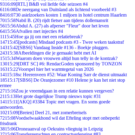
93
16:09
[RTL] B&B vol liefde 6de seizoen #4
61
16:08
De neergang van Duitsland als lichtend voorbeeld #3
84
16:07
30 asielzoekers kosten 1 miljoen in hotel centrum Haarlem
70
15:58
Nabil B. (20) rijdt fietser aan tijdens dollemansrit
56
15:56
Abdul A. (27) als afperser "Fleur" door het leven
64
15:56
Afvallen met injecties #4
11
15:45
Hoe ga jij om met een relatiebreuk?
147
15:45
[podcasts] Misdaad podcasts #3 - Twee weken taakstraf
143
15:42
[SBS6] Vandaag Inside #136 - Boekje pluggen.
243
15:38
Afbeeldingen die je gemaakt hebt met AI
15
15:34
Waarom doen vrouwen altijd hun telly in de kontzak?
130
15:29
[DRT SC] #6: RendacGoden sponsored by TONZON
163
15:22
Voorspel hier het warmtegetal van 2026
141
15:18
sc Heerenveen #52: Waar Koning Sarr de dienst uitmaakt
185
15:17
[SBS6] De Oranjezomer #10 Helene je kan het niet stop
ermee
27
15:16
Zou je vreemdgaan in een relatie kunnen vergeven?
21
15:13
Het grote dagelijkse Trump nieuws topic #31
141
15:11
[AKQ] #3384 Topic met vragen. En soms goede
antwoorden.
102
15:09
[Breien] Deel 21, met zomerbreisels
72
15:08
Voedselwaakhond wil dat Efteling stopt met onbeperkt
frisdrank
38
15:06
Droneaanval op Oekrains vliegtuig in Leipzig
27
15:06
Transfergeruchten en contractverlenging #83