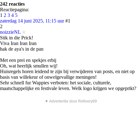
242 reacties
Reactiepagina:
1
2
3
4
5
zaterdag 14 juni 2025, 11:15 uur
#1
2
noizzieNL
Stik in die Prick!
Viva Iran Iran Iran
hak de aya's in de pan
Met een prei en spekjes erbij
Oh, wat heerlijk smullen wij!
Huisregels horen leidend te zijn bij verwijderen van posts, en niet op
basis van willekeur of onwelgevallige meningen!
Sehr schnell fur Wappies verboten: het sociale, culturele,
maatschappelijke en festivale leven. Welk logo krijgen we opgeprikt?
▼ Advertentie door Refinery89