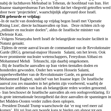
nabij de luchthaven Mehrabad in Teheran, de hoofdstad van Iran. Het
Iraanse staatspersbureau Fars berichtte dat het vliegveld getroffen werd
door twee ‘projectielen’, waarschijnlijk afgevuurd door Israël.
Dit gebeurde er vrijdag:
-In de nacht van donderdag op vrijdag begon Israël met 'Operatie
Rising Lion', directe luchtaanvallen op Iran. Deze richtten zich op
„militaire en nucleaire doelen”, aldus de Israëlische minister van
Defensie Katz.
-Volgens Netanyahu heeft Israël de belangrijkste nucleaire faciliteit in
Natanz geraakt.
-Tijdens de eerste aanval kwam de commandant van de Revolutionaire
Garde (IRG), generaal-majoor Hussein Salami, om het leven. Ook
twee prominente nucleaire wetenschappers, Fereydoun Abbasi en
Mohammed Mehdi Tehranchi, zijn daarbij omgekomen.
- Bij de Israëlische aanvallen op Iran vielen tientallen doden en
honderden gewonden. Onder hen waren Hossein Salami,
opperbevelhebber van de Revolutionaire Garde, en generaal
Mohammed Bagheri, stafchef van het Iraanse leger. De Israëlische
aanval zou zes maanden in het geheim zijn voorbereid, waarbij de
nucleaire ambities van Iran als belangrijkste reden worden genoemd.
- Iran beschouwt de Israëlische aanvallen als een oorlogsverklaring. Er
is grote internationale bezorgdheid dat deze aanvallen de spanningen in
het Midden-Oosten verder zullen doen oplopen.
- President Donald Trump waarschuwde dat ‘er nog veel meer zal
komen’. Hij zei Iran een tweede kans te bieden om alsnog tot een