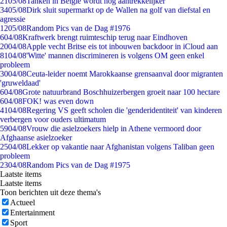
21
05/08
Tanken in België wordt nóg aantrekkelijker
34
05/08
Dirk sluit supermarkt op de Wallen na golf van diefstal en
agressie
12
05/08
Random Pics van de Dag #1976
6
04/08
Kraftwerk brengt ruimteschip terug naar Eindhoven
20
04/08
Apple vecht Britse eis tot inbouwen backdoor in iCloud aan
81
04/08
'Witte' mannen discrimineren is volgens OM geen enkel
probleem
30
04/08
Ceuta-leider noemt Marokkaanse grensaanval door migranten
'gruweldaad'
6
04/08
Grote natuurbrand Boschhuizerbergen groeit naar 100 hectare
6
04/08
FOK! was even down
41
04/08
Regering VS geeft scholen die 'genderidentiteit' van kinderen
verbergen voor ouders ultimatum
59
04/08
Vrouw die asielzoekers hielp in Athene vermoord door
Afghaanse asielzoeker
25
04/08
Lekker op vakantie naar Afghanistan volgens Taliban geen
probleem
23
04/08
Random Pics van de Dag #1975
Laatste items
Laatste items
Toon berichten uit deze thema's
Actueel
Entertainment
Sport