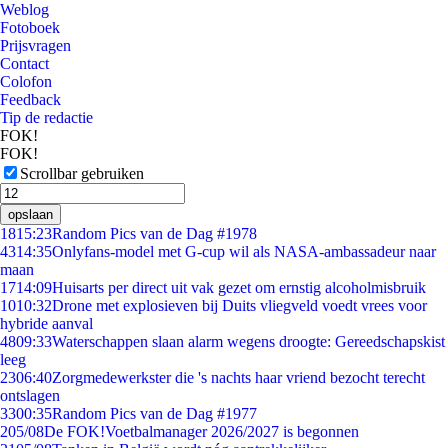
Weblog
Fotoboek
Prijsvragen
Contact
Colofon
Feedback
Tip de redactie
FOK!
FOK!
Scrollbar gebruiken
opslaan
18
15:23
Random Pics van de Dag #1978
43
14:35
Onlyfans-model met G-cup wil als NASA-ambassadeur naar
maan
17
14:09
Huisarts per direct uit vak gezet om ernstig alcoholmisbruik
10
10:32
Drone met explosieven bij Duits vliegveld voedt vrees voor
hybride aanval
48
09:33
Waterschappen slaan alarm wegens droogte: Gereedschapskist
leeg
23
06:40
Zorgmedewerkster die 's nachts haar vriend bezocht terecht
ontslagen
33
00:35
Random Pics van de Dag #1977
2
05/08
De FOK!Voetbalmanager 2026/2027 is begonnen