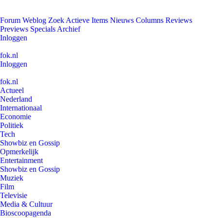
Forum
Weblog
Zoek
Actieve Items
Nieuws
Columns
Reviews
Previews
Specials
Archief
Inloggen
fok.nl
Inloggen
fok.nl
Actueel
Nederland
Internationaal
Economie
Politiek
Tech
Showbiz en Gossip
Opmerkelijk
Entertainment
Showbiz en Gossip
Muziek
Film
Televisie
Media & Cultuur
Bioscoopagenda