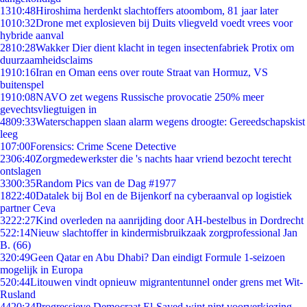
13
10:48
Hiroshima herdenkt slachtoffers atoombom, 81 jaar later
10
10:32
Drone met explosieven bij Duits vliegveld voedt vrees voor
hybride aanval
28
10:28
Wakker Dier dient klacht in tegen insectenfabriek Protix om
duurzaamheidsclaims
19
10:16
Iran en Oman eens over route Straat van Hormuz, VS
buitenspel
19
10:08
NAVO zet wegens Russische provocatie 250% meer
gevechtsvliegtuigen in
48
09:33
Waterschappen slaan alarm wegens droogte: Gereedschapskist
leeg
1
07:00
Forensics: Crime Scene Detective
23
06:40
Zorgmedewerkster die 's nachts haar vriend bezocht terecht
ontslagen
33
00:35
Random Pics van de Dag #1977
18
22:40
Datalek bij Bol en de Bijenkorf na cyberaanval op logistiek
partner Ceva
32
22:27
Kind overleden na aanrijding door AH-bestelbus in Dordrecht
5
22:14
Nieuw slachtoffer in kindermisbruikzaak zorgprofessional Jan
B. (66)
3
20:49
Geen Qatar en Abu Dhabi? Dan eindigt Formule 1-seizoen
mogelijk in Europa
5
20:44
Litouwen vindt opnieuw migrantentunnel onder grens met Wit-
Rusland
44
20:34
Progressieve Democraat El-Sayed wint nipt voorverkiezing