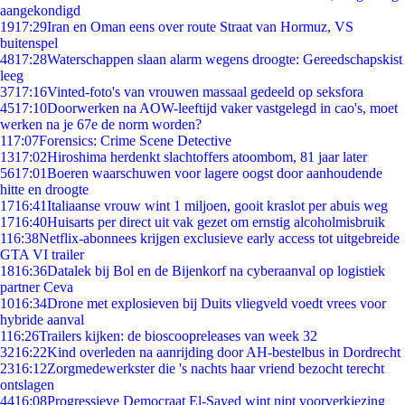
aangekondigd
19
17:29
Iran en Oman eens over route Straat van Hormuz, VS
buitenspel
48
17:28
Waterschappen slaan alarm wegens droogte: Gereedschapskist
leeg
37
17:16
Vinted-foto's van vrouwen massaal gedeeld op seksfora
45
17:10
Doorwerken na AOW-leeftijd vaker vastgelegd in cao's, moet
werken na je 67e de norm worden?
1
17:07
Forensics: Crime Scene Detective
13
17:02
Hiroshima herdenkt slachtoffers atoombom, 81 jaar later
56
17:01
Boeren waarschuwen voor lagere oogst door aanhoudende
hitte en droogte
17
16:41
Italiaanse vrouw wint 1 miljoen, gooit kraslot per abuis weg
17
16:40
Huisarts per direct uit vak gezet om ernstig alcoholmisbruik
1
16:38
Netflix-abonnees krijgen exclusieve early access tot uitgebreide
GTA VI trailer
18
16:36
Datalek bij Bol en de Bijenkorf na cyberaanval op logistiek
partner Ceva
10
16:34
Drone met explosieven bij Duits vliegveld voedt vrees voor
hybride aanval
1
16:26
Trailers kijken: de bioscoopreleases van week 32
32
16:22
Kind overleden na aanrijding door AH-bestelbus in Dordrecht
23
16:12
Zorgmedewerkster die 's nachts haar vriend bezocht terecht
ontslagen
44
16:08
Progressieve Democraat El-Sayed wint nipt voorverkiezing