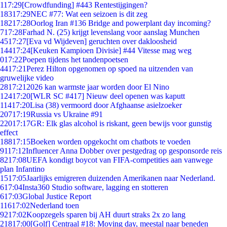
1
17:29
[Crowdfunding] #443 Rentestijgingen?
183
17:29
NEC #77: Wat een seizoen is dit zeg
182
17:28
Oorlog Iran #136 Bridge and powerplant day incoming?
7
17:28
Farhad N. (25) krijgt levenslang voor aanslag Munchen
45
17:27
[Eva vd Wijdeven] geruchten over dakloosheid
144
17:24
[Keuken Kampioen Divisie] #44 Vitesse mag weg
0
17:22
Poepen tijdens het tandenpoetsen
44
17:21
Perez Hilton opgenomen op spoed na uitzenden van
gruwelijke video
28
17:21
2026 kan warmste jaar worden door El Nino
124
17:20
[WLR SC #417] Nieuw deel openen was kaputt
114
17:20
Lisa (38) vermoord door Afghaanse asielzoeker
207
17:19
Russia vs Ukraine #91
220
17:17
GR: Elk glas alcohol is riskant, geen bewijs voor gunstig
effect
188
17:15
Boeken worden opgekocht om chatbots te voeden
91
17:12
Influencer Anna Dobber over pestgedrag op gesponsorde reis
82
17:08
UEFA kondigt boycot van FIFA-competities aan vanwege
plan Infantino
15
17:05
Jaarlijks emigreren duizenden Amerikanen naar Nederland.
6
17:04
Insta360 Studio software, lagging en stotteren
6
17:03
Global Justice Report
116
17:02
Nederland toen
92
17:02
Koopzegels sparen bij AH duurt straks 2x zo lang
218
17:00
[Golf] Centraal #18: Moving day, meestal naar beneden