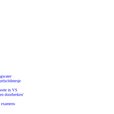
agwater
pelschilmesje
oorte in VS
pen doorbreken'
e examens