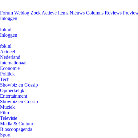
Forum
Weblog
Zoek
Actieve Items
Nieuws
Columns
Reviews
Previe
Inloggen
fok.nl
Inloggen
fok.nl
Actueel
Nederland
Internationaal
Economie
Politiek
Tech
Showbiz en Gossip
Opmerkelijk
Entertainment
Showbiz en Gossip
Muziek
Film
Televisie
Media & Cultuur
Bioscoopagenda
Sport