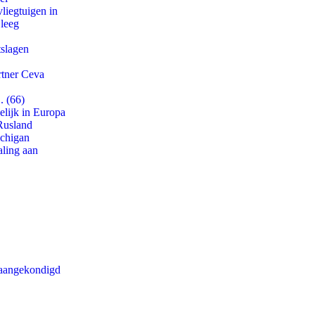
iegtuigen in
 leeg
tslagen
rtner Ceva
. (66)
lijk in Europa
Rusland
ichigan
aling aan
g aangekondigd