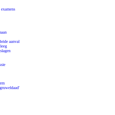
e examens
maan
bride aanval
 leeg
tslagen
ssie
eem
'gruweldaad'