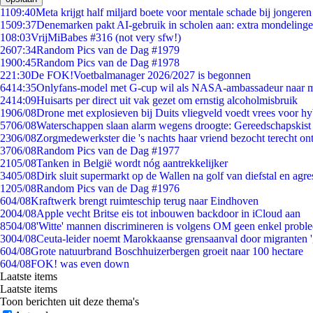
11
09:40
Meta krijgt half miljard boete voor mentale schade bij jongeren
15
09:37
Denemarken pakt AI-gebruik in scholen aan: extra mondeling
1
08:03
VrijMiBabes #316 (not very sfw!)
26
07:34
Random Pics van de Dag #1979
19
00:45
Random Pics van de Dag #1978
2
21:30
De FOK!Voetbalmanager 2026/2027 is begonnen
64
14:35
Onlyfans-model met G-cup wil als NASA-ambassadeur naar 
24
14:09
Huisarts per direct uit vak gezet om ernstig alcoholmisbruik
19
06/08
Drone met explosieven bij Duits vliegveld voedt vrees voor hy
57
06/08
Waterschappen slaan alarm wegens droogte: Gereedschapskist
23
06/08
Zorgmedewerkster die 's nachts haar vriend bezocht terecht on
37
06/08
Random Pics van de Dag #1977
21
05/08
Tanken in België wordt nóg aantrekkelijker
34
05/08
Dirk sluit supermarkt op de Wallen na golf van diefstal en agre
12
05/08
Random Pics van de Dag #1976
6
04/08
Kraftwerk brengt ruimteschip terug naar Eindhoven
20
04/08
Apple vecht Britse eis tot inbouwen backdoor in iCloud aan
85
04/08
'Witte' mannen discrimineren is volgens OM geen enkel probl
30
04/08
Ceuta-leider noemt Marokkaanse grensaanval door migranten 
6
04/08
Grote natuurbrand Boschhuizerbergen groeit naar 100 hectare
6
04/08
FOK! was even down
Laatste items
Laatste items
Toon berichten uit deze thema's