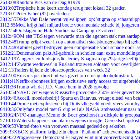
26
13:08
Random Pics van de Dag #1979
20
13:02
Tropische hitte keert zondag terug met lokaal 32 graden
22
13:01
Peter Faber (82) overleden
38
12:55
Dikke Van Dale neemt 'vulvalippen' op: 'stigma op schaamlip
11
12:55
Meta krijgt half miljard boete voor mentale schade bij jongeren
13
12:54
Ontslagen bij Halo Studios na Campaign Evolved
13
12:49
OM eist TBS tegen verwarde man die agenten stak met aardap
16
12:48
Trump grijpt weer in op automatisch staatsburgerschap bij geb
12
12:48
Kabinet geeft bedrijven geen compensatie voor schade door la
15
12:21
Denemarken pakt AI-gebruik in scholen aan: extra mondeling
14
12:19
Zangeres en Idols-jurylid Jerney Kaagman op 79-jarige leeftij
20
12:14
'Zwarte weduwes' in Rusland trouwen soldaten voor overlijden
4
12:13
Trailers kijken: de bioscoopreleases van week 32
24
12:00
Huisarts per direct uit vak gezet om ernstig alcoholmisbruik
10
11:41
Netflix-abonnees krijgen exclusieve early access tot uitgebreid
43
11:36
Trump wil dat J.D. Vance hem in 2028 opvolgt
26
10:54
NAVO zet wegens Russische provocatie 250% meer gevechtsvl
14
10:46
Accell, moederbedrijf Sparta en Batavus, vraagt uitstel van bet
19
10:44
Drone met explosieven bij Duits vliegveld voedt vrees voor hy
64
10:36
Onlyfans-model met G-cup wil als NASA-ambassadeur naar 
28
10:24
NPO-manager Menno de Boer geschorst na dickpic in groeps
57
10:16
Waterschappen slaan alarm wegens droogte: Gereedschapskist
39
09:53
Vinted-foto's van vrouwen massaal gedeeld op seksfora
3
09:33
XBOX platform krijgt zijn eigen "Platinum" achievements dit ja
46
09:22
Progressieve Democraat El-Sayed wint nipt voorverkiezing M