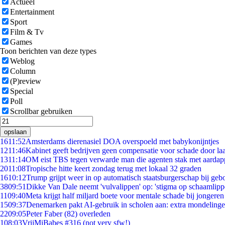
Actueel
Entertainment
Sport
Film & Tv
Games
Toon berichten van deze types
Weblog
Column
(P)review
Special
Poll
Scrollbar gebruiken
opslaan
16
11:52
Amsterdams dierenasiel DOA overspoeld met babykonijntjes
12
11:46
Kabinet geeft bedrijven geen compensatie voor schade door la
13
11:14
OM eist TBS tegen verwarde man die agenten stak met aardap
20
11:08
Tropische hitte keert zondag terug met lokaal 32 graden
16
10:12
Trump grijpt weer in op automatisch staatsburgerschap bij geb
38
09:51
Dikke Van Dale neemt 'vulvalippen' op: 'stigma op schaamlip
11
09:40
Meta krijgt half miljard boete voor mentale schade bij jongeren
15
09:37
Denemarken pakt AI-gebruik in scholen aan: extra mondeling
22
09:05
Peter Faber (82) overleden
1
08:03
VrijMiBabes #316 (not very sfw!)