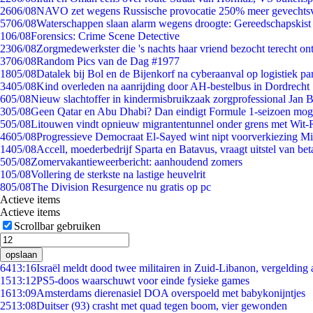
26
06/08
NAVO zet wegens Russische provocatie 250% meer gevechtsvl
57
06/08
Waterschappen slaan alarm wegens droogte: Gereedschapskist
1
06/08
Forensics: Crime Scene Detective
23
06/08
Zorgmedewerkster die 's nachts haar vriend bezocht terecht on
37
06/08
Random Pics van de Dag #1977
18
05/08
Datalek bij Bol en de Bijenkorf na cyberaanval op logistiek pa
34
05/08
Kind overleden na aanrijding door AH-bestelbus in Dordrecht
6
05/08
Nieuw slachtoffer in kindermisbruikzaak zorgprofessional Jan B
3
05/08
Geen Qatar en Abu Dhabi? Dan eindigt Formule 1-seizoen moge
5
05/08
Litouwen vindt opnieuw migrantentunnel onder grens met Wit-
46
05/08
Progressieve Democraat El-Sayed wint nipt voorverkiezing M
14
05/08
Accell, moederbedrijf Sparta en Batavus, vraagt uitstel van bet
5
05/08
Zomervakantieweerbericht: aanhoudend zomers
1
05/08
Vollering de sterkste na lastige heuvelrit
8
05/08
The Division Resurgence nu gratis op pc
Actieve items
Actieve items
Scrollbar gebruiken
opslaan
64
13:16
Israël meldt dood twee militairen in Zuid-Libanon, vergeldin
15
13:12
PS5-doos waarschuwt voor einde fysieke games
16
13:09
Amsterdams dierenasiel DOA overspoeld met babykonijntjes
25
13:08
Duitser (93) crasht met quad tegen boom, vier gewonden