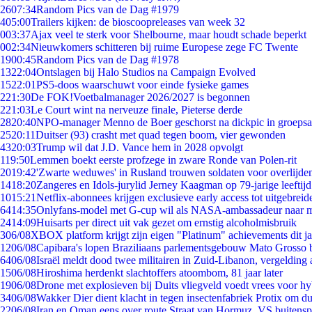
26
07:34
Random Pics van de Dag #1979
4
05:00
Trailers kijken: de bioscoopreleases van week 32
0
03:37
Ajax veel te sterk voor Shelbourne, maar houdt schade beperkt
0
02:34
Nieuwkomers schitteren bij ruime Europese zege FC Twente
19
00:45
Random Pics van de Dag #1978
13
22:04
Ontslagen bij Halo Studios na Campaign Evolved
15
22:01
PS5-doos waarschuwt voor einde fysieke games
2
21:30
De FOK!Voetbalmanager 2026/2027 is begonnen
2
21:03
Le Court wint na nerveuze finale, Pieterse derde
28
20:40
NPO-manager Menno de Boer geschorst na dickpic in groeps
25
20:11
Duitser (93) crasht met quad tegen boom, vier gewonden
43
20:03
Trump wil dat J.D. Vance hem in 2028 opvolgt
1
19:50
Lemmen boekt eerste profzege in zware Ronde van Polen-rit
20
19:42
'Zwarte weduwes' in Rusland trouwen soldaten voor overlijden
14
18:20
Zangeres en Idols-jurylid Jerney Kaagman op 79-jarige leeftij
10
15:21
Netflix-abonnees krijgen exclusieve early access tot uitgebreid
64
14:35
Onlyfans-model met G-cup wil als NASA-ambassadeur naar 
24
14:09
Huisarts per direct uit vak gezet om ernstig alcoholmisbruik
3
06/08
XBOX platform krijgt zijn eigen "Platinum" achievements dit ja
12
06/08
Capibara's lopen Braziliaans parlementsgebouw Mato Grosso 
64
06/08
Israël meldt dood twee militairen in Zuid-Libanon, vergeldin
15
06/08
Hiroshima herdenkt slachtoffers atoombom, 81 jaar later
19
06/08
Drone met explosieven bij Duits vliegveld voedt vrees voor hy
34
06/08
Wakker Dier dient klacht in tegen insectenfabriek Protix om 
22
06/08
Iran en Oman eens over route Straat van Hormuz, VS buitensp