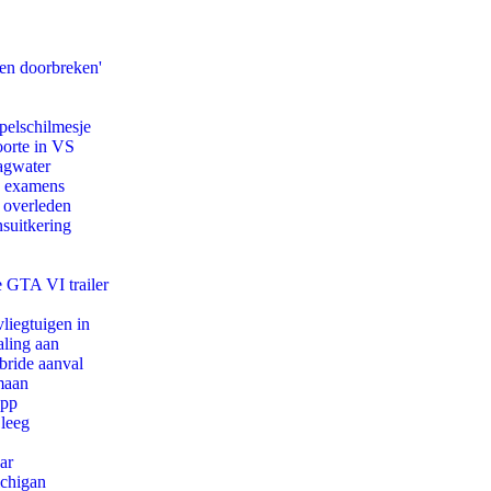
pen doorbreken'
pelschilmesje
oorte in VS
agwater
e examens
d overleden
suitkering
e GTA VI trailer
iegtuigen in
aling aan
bride aanval
maan
app
 leeg
ar
ichigan