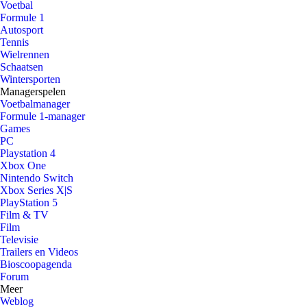
Voetbal
Formule 1
Autosport
Tennis
Wielrennen
Schaatsen
Wintersporten
Managerspelen
Voetbalmanager
Formule 1-manager
Games
PC
Playstation 4
Xbox One
Nintendo Switch
Xbox Series X|S
PlayStation 5
Film & TV
Film
Televisie
Trailers en Videos
Bioscoopagenda
Forum
Meer
Weblog