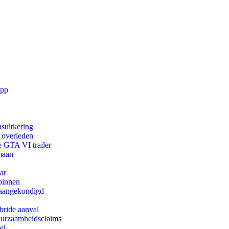
app
suitkering
d overleden
e GTA VI trailer
maan
ar
binnen
g aangekondigd
bride aanval
duurzaamheidsclaims
el