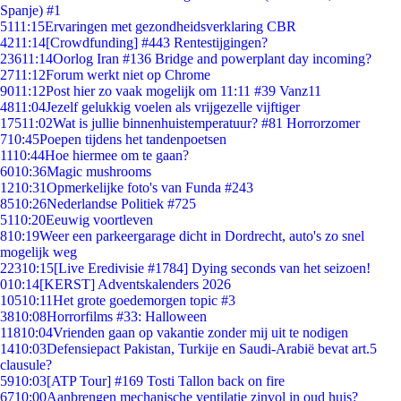
Spanje) #1
51
11:15
Ervaringen met gezondheidsverklaring CBR
42
11:14
[Crowdfunding] #443 Rentestijgingen?
236
11:14
Oorlog Iran #136 Bridge and powerplant day incoming?
27
11:12
Forum werkt niet op Chrome
90
11:12
Post hier zo vaak mogelijk om 11:11 #39 Vanz11
48
11:04
Jezelf gelukkig voelen als vrijgezelle vijftiger
175
11:02
Wat is jullie binnenhuistemperatuur? #81 Horrorzomer
7
10:45
Poepen tijdens het tandenpoetsen
11
10:44
Hoe hiermee om te gaan?
60
10:36
Magic mushrooms
12
10:31
Opmerkelijke foto's van Funda #243
85
10:26
Nederlandse Politiek #725
51
10:20
Eeuwig voortleven
8
10:19
Weer een parkeergarage dicht in Dordrecht, auto's zo snel
mogelijk weg
223
10:15
[Live Eredivisie #1784] Dying seconds van het seizoen!
0
10:14
[KERST] Adventskalenders 2026
105
10:11
Het grote goedemorgen topic #3
38
10:08
Horrorfilms #33: Halloween
118
10:04
Vrienden gaan op vakantie zonder mij uit te nodigen
14
10:03
Defensiepact Pakistan, Turkije en Saudi-Arabië bevat art.5
clausule?
59
10:03
[ATP Tour] #169 Tosti Tallon back on fire
67
10:00
Aanbrengen mechanische ventilatie zinvol in oud huis?