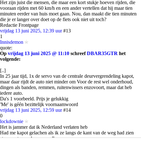
Het zijn juist die mensen, die maar een kort stukje hoeven rijden, die
vooraan rijden met 60 km/h en een ander vertellen dat hij maar tien
minuten eerder van huis moet gaan. Nou, dan maakt die tien minuten
die je er langer over doet op de fiets ook niet uit toch?
Redactie Frontpage
vrijdag 13 juni 2025, 12:39 uur
#13
1
Innisdemon
quote:
Op
vrijdag 13 juni 2025 @ 11:10
schreef
DBAR35GTR
het
volgende:
[..]
In 25 jaar tijd, 1x de servo van de centrale deurvergrendeling kapot,
maar daar rijdt de auto niet minder om Voor de rest wel onderhoud,
dingen als banden, remmen, ruitenwissers enzovoort, maar dat heb
iedere auto.
Da's 1 voorbeeld. Prijs je gelukkig
'Me' is géén bezittelijk voornaamwoord
vrijdag 13 juni 2025, 12:59 uur
#14
0
lockdownie
Het is jammer dat ik Nederland verlaten heb
Had me kapot gelachen als ik ze langs de kant van de weg had zien
staan met paraplu en mondkap