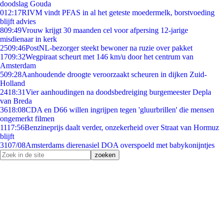
doodslag Gouda
0
12:17
RIVM vindt PFAS in al het geteste moedermelk, borstvoeding
blijft advies
8
09:49
Vrouw krijgt 30 maanden cel voor afpersing 12-jarige
misdienaar in kerk
25
09:46
PostNL-bezorger steekt bewoner na ruzie over pakket
17
09:32
Wegpiraat scheurt met 146 km/u door het centrum van
Amsterdam
5
09:28
Aanhoudende droogte veroorzaakt scheuren in dijken Zuid-
Holland
24
18:31
Vier aanhoudingen na doodsbedreiging burgemeester Depla
van Breda
36
18:08
CDA en D66 willen ingrijpen tegen 'gluurbrillen' die mensen
ongemerkt filmen
11
17:56
Benzineprijs daalt verder, onzekerheid over Straat van Hormuz
blijft
31
07/08
Amsterdams dierenasiel DOA overspoeld met babykonijntjes