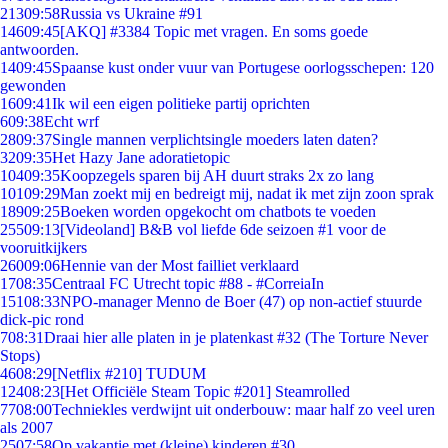
213
09:58
Russia vs Ukraine #91
146
09:45
[AKQ] #3384 Topic met vragen. En soms goede
antwoorden.
14
09:45
Spaanse kust onder vuur van Portugese oorlogsschepen: 120
gewonden
16
09:41
Ik wil een eigen politieke partij oprichten
6
09:38
Echt wrf
28
09:37
Single mannen verplichtsingle moeders laten daten?
32
09:35
Het Hazy Jane adoratietopic
104
09:35
Koopzegels sparen bij AH duurt straks 2x zo lang
101
09:29
Man zoekt mij en bedreigt mij, nadat ik met zijn zoon sprak
189
09:25
Boeken worden opgekocht om chatbots te voeden
255
09:13
[Videoland] B&B vol liefde 6de seizoen #1 voor de
vooruitkijkers
260
09:06
Hennie van der Most failliet verklaard
17
08:35
Centraal FC Utrecht topic #88 - #CorreiaIn
151
08:33
NPO-manager Menno de Boer (47) op non-actief stuurde
dick-pic rond
7
08:31
Draai hier alle platen in je platenkast #32 (The Torture Never
Stops)
46
08:29
[Netflix #210] TUDUM
124
08:23
[Het Officiële Steam Topic #201] Steamrolled
77
08:00
Techniekles verdwijnt uit onderbouw: maar half zo veel uren
als 2007
25
07:58
Op vakantie met (kleine) kinderen #30