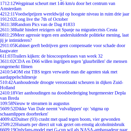
17
12:12
Wegpiraat scheurt met 146 km/u door het centrum van
Amsterdam
42
12:11
Voedselprijzen wereldwijd op hoogste niveau in ruim drie jaar
19
12:02
Long live the 7th of October
36
11:38
Random Pics van de Dag #1833
26
11:38
Italië hindert reizigers uit Spanje na migratiecrisis Ceuta
68
11:29
Meer agressie tegen een andersluidende politieke mening, laat
jij je intimideren?
29
11:05
Kabinet geeft bedrijven geen compensatie voor schade door
laagwater
6
11:03
Trailers kijken: de bioscoopreleases van week 32
36
11:02
CDA en D66 willen ingrijpen tegen 'gluurbrillen' die mensen
ongemerkt filmen
24
10:54
OM eist TBS tegen verwarde man die agenten stak met
aardappelschilmesje
5
10:42
Aanhoudende droogte veroorzaakt scheuren in dijken Zuid-
Holland
24
10:18
Vier aanhoudingen na doodsbedreiging burgemeester Depla
van Breda
1
09:58
Nieuw te streamen in augustus
56
09:52
Dikke Van Dale neemt 'vulvalippen' op: 'stigma op
schaamlippen doorbreken'
40
09:42
Duitser (93) crasht met quad tegen boom, vier gewonden
25
09:22
Huisarts per direct uit vak gezet om ernstig alcoholmisbruik
66
09:19
Onlyfans-model met G-cup wil als NASA-ambassadeur naar