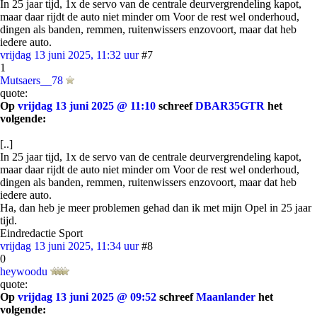
In 25 jaar tijd, 1x de servo van de centrale deurvergrendeling kapot,
maar daar rijdt de auto niet minder om Voor de rest wel onderhoud,
dingen als banden, remmen, ruitenwissers enzovoort, maar dat heb
iedere auto.
vrijdag 13 juni 2025, 11:32 uur
#7
1
Mutsaers__78
quote:
Op
vrijdag 13 juni 2025 @ 11:10
schreef
DBAR35GTR
het
volgende:
[..]
In 25 jaar tijd, 1x de servo van de centrale deurvergrendeling kapot,
maar daar rijdt de auto niet minder om Voor de rest wel onderhoud,
dingen als banden, remmen, ruitenwissers enzovoort, maar dat heb
iedere auto.
Ha, dan heb je meer problemen gehad dan ik met mijn Opel in 25 jaar
tijd.
Eindredactie Sport
vrijdag 13 juni 2025, 11:34 uur
#8
0
heywoodu
quote:
Op
vrijdag 13 juni 2025 @ 09:52
schreef
Maanlander
het
volgende: