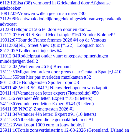
61
12:12
Lisa (38) vermoord in Griekenland door Afghaanse
asielzoeker
108
12:09
Vrouwen willen geen man meer #30
21
12:08
Rechtszaak dodelijk ongeluk uitgesteld vanwege vakantie
advocaat
2
12:08
Teltopic #1566 tel door en door en door....
121
12:07
Het RLS Social Media-topic #160 Zonder Kolonel!!
199
12:07
Tour de France femmes 2026 #4 op de Ventoux
211
12:06
[NL] Street View Quiz [#122] - Loogisch toch
85
12:05
Afvallen met injecties #4
110
12:04
Roddelpraat onder vuur: ongepaste opmerkingen
minderjarigen deel 2
141
12:02
[Wielrennen #616] Brennan!
151
11:59
Migranten breken door grens naar Ceuta in Spanje,l #10
281
11:55
Post hier pas overleden muzikanten #32
80
11:50
De Bondgenoten Spoiler Topic #3
148
11:48
[WLR SC #417] Nieuw deel openen was kaputt
204
11:41
Verander een letter expert (7lettereditie) #50
19
11:36
Verander één letter. Expert # 75 (8 letters)
54
11:36
Verander één letter: Expert #143 (9 letters)
164
11:35
[NPO2] Zomergasten 2026 #1
147
11:34
Verander één letter: Expert #91 (10 letters)
251
11:33
Afbeeldingen die je gemaakt hebt met AI
83
11:23
Wat koopt 1000 euro in jouw hobby?
259
11:16
Totale zonsverduistering 12-08-2026 (Groenland, IJsland en