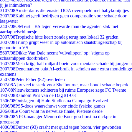
jij je intimideren?
31
07/08
Amsterdams dierenasiel DOA overspoeld met babykonijntjes
29
07/08
Kabinet geeft bedrijven geen compensatie voor schade door
laagwater
24
07/08
OM eist TBS tegen verwarde man die agenten stak met
aardappelschilmesje
30
07/08
Tropische hitte keert zondag terug met lokaal 32 graden
30
07/08
Trump grijpt weer in op automatisch staatsburgerschap bij
geboorte in VS
56
07/08
Dikke Van Dale neemt 'vulvalippen' op: 'stigma op
schaamlippen doorbreken'
16
07/08
Meta krijgt half miljard boete voor mentale schade bij jongeren
20
07/08
Denemarken pakt AI-gebruik in scholen aan: extra mondelinge
examens
25
07/08
Peter Faber (82) overleden
0
07/08
Ajax veel te sterk voor Shelbourne, maar houdt schade beperkt
1
07/08
Nieuwkomers schitteren bij ruime Europese zege FC Twente
19
07/08
Random Pics van de Dag #1978
15
06/08
Ontslagen bij Halo Studios na Campaign Evolved
19
06/08
PS5-doos waarschuwt voor einde fysieke games
2
06/08
Le Court wint na nerveuze finale, Pieterse derde
29
06/08
NPO-manager Menno de Boer geschorst na dickpic in
groepsapp
40
06/08
Duitser (93) crasht met quad tegen boom, vier gewonden