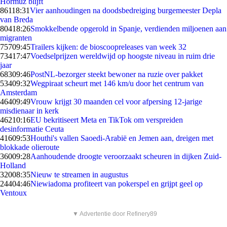
Hormuz blijft
861
18:31
Vier aanhoudingen na doodsbedreiging burgemeester Depla
van Breda
804
18:26
Smokkelbende opgerold in Spanje, verdienden miljoenen aan
migranten
757
09:45
Trailers kijken: de bioscoopreleases van week 32
734
17:47
Voedselprijzen wereldwijd op hoogste niveau in ruim drie
jaar
683
09:46
PostNL-bezorger steekt bewoner na ruzie over pakket
534
09:32
Wegpiraat scheurt met 146 km/u door het centrum van
Amsterdam
464
09:49
Vrouw krijgt 30 maanden cel voor afpersing 12-jarige
misdienaar in kerk
462
10:16
EU bekritiseert Meta en TikTok om verspreiden
desinformatie Ceuta
416
09:53
Houthi's vallen Saoedi-Arabië en Jemen aan, dreigen met
blokkade olieroute
360
09:28
Aanhoudende droogte veroorzaakt scheuren in dijken Zuid-
Holland
320
08:35
Nieuw te streamen in augustus
244
04:46
Niewiadoma profiteert van pokerspel en grijpt geel op
Ventoux
▼ Advertentie door Refinery89