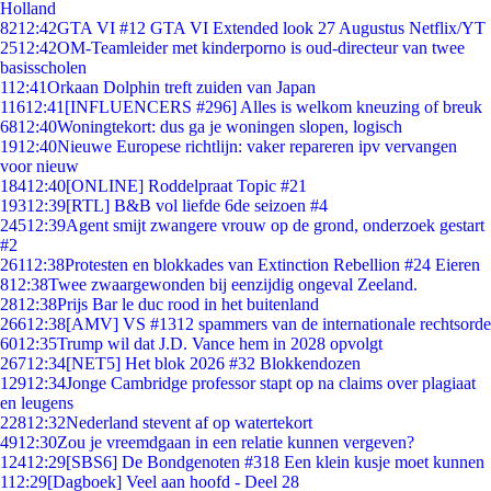
Holland
82
12:42
GTA VI #12 GTA VI Extended look 27 Augustus Netflix/YT
25
12:42
OM-Teamleider met kinderporno is oud-directeur van twee
basisscholen
1
12:41
Orkaan Dolphin treft zuiden van Japan
116
12:41
[INFLUENCERS #296] Alles is welkom kneuzing of breuk
68
12:40
Woningtekort: dus ga je woningen slopen, logisch
19
12:40
Nieuwe Europese richtlijn: vaker repareren ipv vervangen
voor nieuw
184
12:40
[ONLINE] Roddelpraat Topic #21
193
12:39
[RTL] B&B vol liefde 6de seizoen #4
245
12:39
Agent smijt zwangere vrouw op de grond, onderzoek gestart
#2
261
12:38
Protesten en blokkades van Extinction Rebellion #24 Eieren
8
12:38
Twee zwaargewonden bij eenzijdig ongeval Zeeland.
28
12:38
Prijs Bar le duc rood in het buitenland
266
12:38
[AMV] VS #1312 spammers van de internationale rechtsorde
60
12:35
Trump wil dat J.D. Vance hem in 2028 opvolgt
267
12:34
[NET5] Het blok 2026 #32 Blokkendozen
129
12:34
Jonge Cambridge professor stapt op na claims over plagiaat
en leugens
228
12:32
Nederland stevent af op watertekort
49
12:30
Zou je vreemdgaan in een relatie kunnen vergeven?
124
12:29
[SBS6] De Bondgenoten #318 Een klein kusje moet kunnen
1
12:29
[Dagboek] Veel aan hoofd - Deel 28