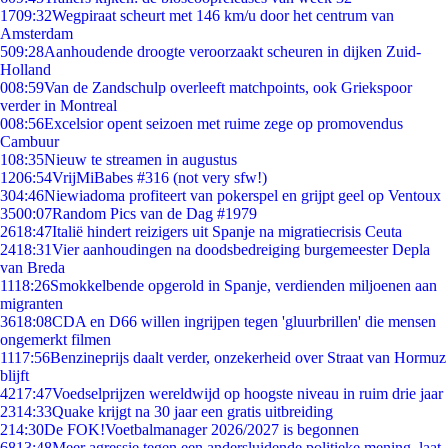
17
09:32
Wegpiraat scheurt met 146 km/u door het centrum van
Amsterdam
5
09:28
Aanhoudende droogte veroorzaakt scheuren in dijken Zuid-
Holland
0
08:59
Van de Zandschulp overleeft matchpoints, ook Griekspoor
verder in Montreal
0
08:56
Excelsior opent seizoen met ruime zege op promovendus
Cambuur
1
08:35
Nieuw te streamen in augustus
12
06:54
VrijMiBabes #316 (not very sfw!)
3
04:46
Niewiadoma profiteert van pokerspel en grijpt geel op Ventoux
35
00:07
Random Pics van de Dag #1979
26
18:47
Italië hindert reizigers uit Spanje na migratiecrisis Ceuta
24
18:31
Vier aanhoudingen na doodsbedreiging burgemeester Depla
van Breda
11
18:26
Smokkelbende opgerold in Spanje, verdienden miljoenen aan
migranten
36
18:08
CDA en D66 willen ingrijpen tegen 'gluurbrillen' die mensen
ongemerkt filmen
11
17:56
Benzineprijs daalt verder, onzekerheid over Straat van Hormuz
blijft
42
17:47
Voedselprijzen wereldwijd op hoogste niveau in ruim drie jaar
23
14:33
Quake krijgt na 30 jaar een gratis uitbreiding
2
14:30
De FOK!Voetbalmanager 2026/2027 is begonnen
68
13:48
Meer agressie tegen een andersluidende politieke mening, laat