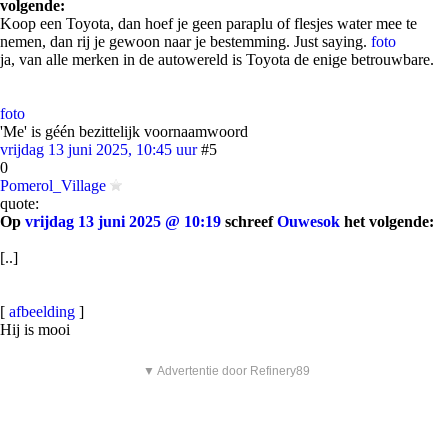
volgende:
Koop een Toyota, dan hoef je geen paraplu of flesjes water mee te
nemen, dan rij je gewoon naar je bestemming. Just saying.
foto
ja, van alle merken in de autowereld is Toyota de enige betrouwbare.
foto
'Me' is géén bezittelijk voornaamwoord
vrijdag 13 juni 2025, 10:45 uur
#5
0
Pomerol_Village
quote:
Op
vrijdag 13 juni 2025 @ 10:19
schreef
Ouwesok
het volgende:
[..]
[
afbeelding
]
Hij is mooi
▼ Advertentie door Refinery89