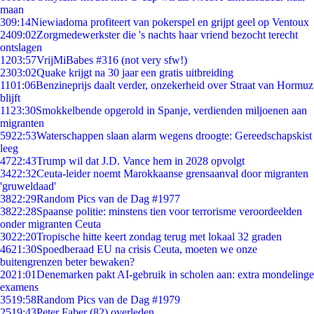
maan
3
09:14
Niewiadoma profiteert van pokerspel en grijpt geel op Ventoux
24
09:02
Zorgmedewerkster die 's nachts haar vriend bezocht terecht
ontslagen
12
03:57
VrijMiBabes #316 (not very sfw!)
23
03:02
Quake krijgt na 30 jaar een gratis uitbreiding
11
01:06
Benzineprijs daalt verder, onzekerheid over Straat van Hormuz
blijft
11
23:30
Smokkelbende opgerold in Spanje, verdienden miljoenen aan
migranten
59
22:53
Waterschappen slaan alarm wegens droogte: Gereedschapskist
leeg
47
22:43
Trump wil dat J.D. Vance hem in 2028 opvolgt
34
22:32
Ceuta-leider noemt Marokkaanse grensaanval door migranten
'gruweldaad'
38
22:29
Random Pics van de Dag #1977
38
22:28
Spaanse politie: minstens tien voor terrorisme veroordeelden
onder migranten Ceuta
30
22:20
Tropische hitte keert zondag terug met lokaal 32 graden
46
21:30
Spoedberaad EU na crisis Ceuta, moeten we onze
buitengrenzen beter bewaken?
20
21:01
Denemarken pakt AI-gebruik in scholen aan: extra mondelinge
examens
35
19:58
Random Pics van de Dag #1979
25
19:43
Peter Faber (82) overleden