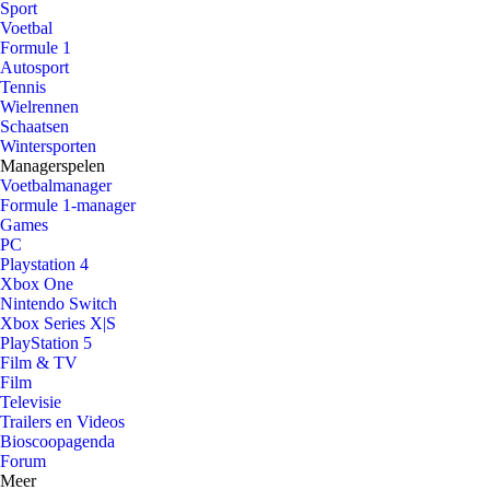
Sport
Voetbal
Formule 1
Autosport
Tennis
Wielrennen
Schaatsen
Wintersporten
Managerspelen
Voetbalmanager
Formule 1-manager
Games
PC
Playstation 4
Xbox One
Nintendo Switch
Xbox Series X|S
PlayStation 5
Film & TV
Film
Televisie
Trailers en Videos
Bioscoopagenda
Forum
Meer