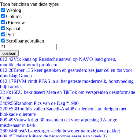
Toon berichten van deze types
Weblog
Column
(P)review
Special
Poll
Scrollbar gebruiken
opslaan
0
12:42
VS: kans op Russische aanval op NAVO-land groeit,
munitietekort wordt probleem
0
12:28
Broer 135 keer gestoken en gesneden: zes jaar cel en tbs voor
doodslag Gouda
0
12:17
RIVM vindt PFAS in al het geteste moedermelk, borstvoeding
blijft advies
32
10:16
EU bekritiseert Meta en TikTok om verspreiden desinformatie
Ceuta
34
09:56
Random Pics van de Dag #1980
22
09:53
Houthi's vallen Saoedi-Arabië en Jemen aan, dreigen met
blokkade olieroute
8
09:49
Vrouw krijgt 30 maanden cel voor afpersing 12-jarige
misdienaar in kerk
26
09:46
PostNL-bezorger steekt bewoner na ruzie over pakket
6
09:45
Trailers kijken: de bioscoopreleases van week 32