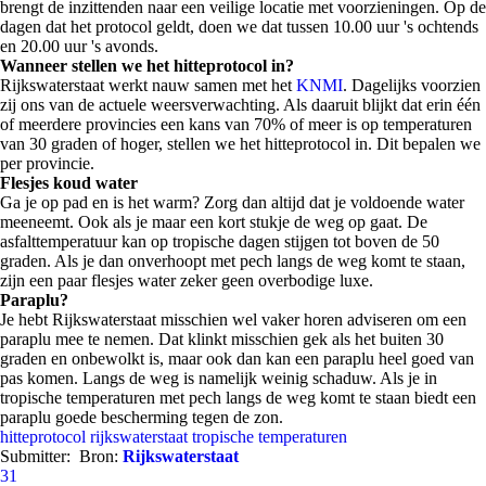
brengt de inzittenden naar een veilige locatie met voorzieningen. Op de
dagen dat het protocol geldt, doen we dat tussen 10.00 uur 's ochtends
en 20.00 uur 's avonds.
Wanneer stellen we het hitteprotocol in?
Rijkswaterstaat werkt nauw samen met het
KNMI
. Dagelijks voorzien
zij ons van de actuele weersverwachting. Als daaruit blijkt dat erin één
of meerdere provincies een kans van 70% of meer is op temperaturen
van 30 graden of hoger, stellen we het hitteprotocol in. Dit bepalen we
per provincie.
Flesjes koud water
Ga je op pad en is het warm? Zorg dan altijd dat je voldoende water
meeneemt. Ook als je maar een kort stukje de weg op gaat. De
asfalttemperatuur kan op tropische dagen stijgen tot boven de 50
graden. Als je dan onverhoopt met pech langs de weg komt te staan,
zijn een paar flesjes water zeker geen overbodige luxe.
Paraplu?
Je hebt Rijkswaterstaat misschien wel vaker horen adviseren om een
paraplu mee te nemen. Dat klinkt misschien gek als het buiten 30
graden en onbewolkt is, maar ook dan kan een paraplu heel goed van
pas komen. Langs de weg is namelijk weinig schaduw. Als je in
tropische temperaturen met pech langs de weg komt te staan biedt een
paraplu goede bescherming tegen de zon.
hitteprotocol
rijkswaterstaat
tropische temperaturen
Submitter:
Bron:
Rijkswaterstaat
31