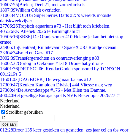
106
07:55
[Breien] Deel 21, met zomerbreisels
18
07:39
William Orbit overleden
71
06:34
MODUS Super Series Darts #2: 's werelds mooiste
dartskweekvijver
277
06:26
Tropisch aquarium #73 - Het blijft toch kriebelen.
4
05:26
EK Atletiek 2026 te Birmingham #1
195
05:16
[SBS6] De Oranjezomer #10 Helene je kan het niet stop
ermee
249
05:15
[Centraal] Ruimtevaart / SpaceX #87 Rondje oceaan
233
04:34
Israel en Gaza #17
30
02:39
Transfergeruchten en contractverlenging #83
160
02:32
Oorlog in Oekraïne #1318 Drone baby drone
134
01:36
[DRT SC] #6: RendacGoden sponsored by TONZON
6
01:21
Ps 5
116
01:03
[DAGBOEK] De weg naar balans #12
173
00:47
[Keuken Kampioen Divisie] #44 Vitesse mag weg
273
00:44
De Avondetappe #176 - Met Ellen ten Damme.
4
00:40
Het gezellige Eurojackpot KNVB Bekertopic 2026/27 #1
Nederland
Nederland
Scrollbar gebruiken
opslaan
0
12:28
Broer 135 keer gestoken en gesneden: zes jaar cel en tbs voor