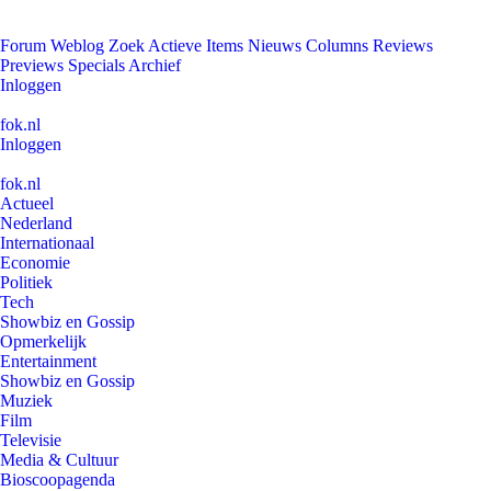
Forum
Weblog
Zoek
Actieve Items
Nieuws
Columns
Reviews
Previews
Specials
Archief
Inloggen
fok.nl
Inloggen
fok.nl
Actueel
Nederland
Internationaal
Economie
Politiek
Tech
Showbiz en Gossip
Opmerkelijk
Entertainment
Showbiz en Gossip
Muziek
Film
Televisie
Media & Cultuur
Bioscoopagenda