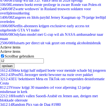
47
06/08
Trump wil dat J.D. Vance hem in 2028 opvolgt
1
06/08
Lemmen boekt eerste profzege in zware Ronde van Polen-rit
24
06/08
'Zwarte weduwes' in Rusland trouwen soldaten voor
overlijdensuitkering
14
06/08
Zangeres en Idols-jurylid Jerney Kaagman op 79-jarige leeftijd
overleden
10
06/08
Netflix-abonnees krijgen exclusieve early access tot
uitgebreide GTA VI trailer
66
06/08
Onlyfans-model met G-cup wil als NASA-ambassadeur naar
maan
25
06/08
Huisarts per direct uit vak gezet om ernstig alcoholmisbruik
Actieve items
Actieve items
Scrollbar gebruiken
opslaan
16
12:43
Meta krijgt half miljard boete voor mentale schade bij jongeren
26
12:43
PostNL-bezorger steekt bewoner na ruzie over pakket
32
12:43
EU bekritiseert Meta en TikTok om verspreiden desinformatie
Ceuta
8
12:23
Vrouw krijgt 30 maanden cel voor afpersing 12-jarige
misdienaar in kerk
22
12:18
Houthi's vallen Saoedi-Arabië en Jemen aan, dreigen met
blokkade olieroute
34
12:14
Random Pics van de Dag #1980