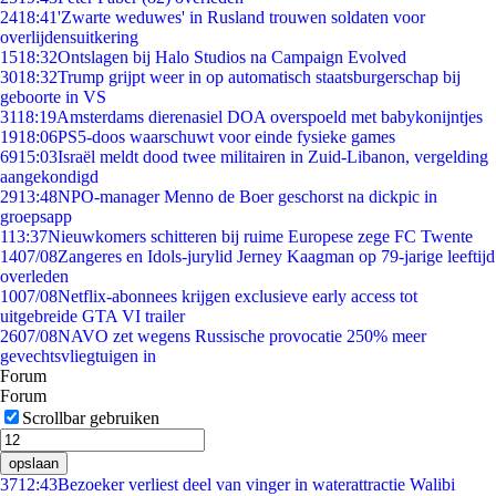
24
18:41
'Zwarte weduwes' in Rusland trouwen soldaten voor
overlijdensuitkering
15
18:32
Ontslagen bij Halo Studios na Campaign Evolved
30
18:32
Trump grijpt weer in op automatisch staatsburgerschap bij
geboorte in VS
31
18:19
Amsterdams dierenasiel DOA overspoeld met babykonijntjes
19
18:06
PS5-doos waarschuwt voor einde fysieke games
69
15:03
Israël meldt dood twee militairen in Zuid-Libanon, vergelding
aangekondigd
29
13:48
NPO-manager Menno de Boer geschorst na dickpic in
groepsapp
1
13:37
Nieuwkomers schitteren bij ruime Europese zege FC Twente
14
07/08
Zangeres en Idols-jurylid Jerney Kaagman op 79-jarige leeftijd
overleden
10
07/08
Netflix-abonnees krijgen exclusieve early access tot
uitgebreide GTA VI trailer
26
07/08
NAVO zet wegens Russische provocatie 250% meer
gevechtsvliegtuigen in
Forum
Forum
Scrollbar gebruiken
opslaan
37
12:43
Bezoeker verliest deel van vinger in waterattractie Walibi