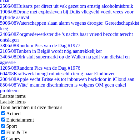
maan
25
06/08
Huisarts per direct uit vak gezet om ernstig alcoholmisbruik
19
06/08
Drone met explosieven bij Duits vliegveld voedt vrees voor
hybride aanval
59
06/08
Waterschappen slaan alarm wegens droogte: Gereedschapskist
leeg
24
06/08
Zorgmedewerkster die 's nachts haar vriend bezocht terecht
ontslagen
38
06/08
Random Pics van de Dag #1977
21
05/08
Tanken in België wordt nóg aantrekkelijker
34
05/08
Dirk sluit supermarkt op de Wallen na golf van diefstal en
agressie
12
05/08
Random Pics van de Dag #1976
6
04/08
Kraftwerk brengt ruimteschip terug naar Eindhoven
20
04/08
Apple vecht Britse eis tot inbouwen backdoor in iCloud aan
85
04/08
'Witte' mannen discrimineren is volgens OM geen enkel
probleem
Laatste items
Laatste items
Toon berichten uit deze thema's
Actueel
Entertainment
Sport
Film & Tv
Games