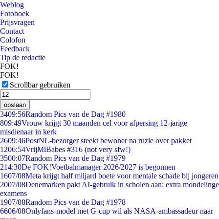
Weblog
Fotoboek
Prijsvragen
Contact
Colofon
Feedback
Tip de redactie
FOK!
FOK!
Scrollbar gebruiken
opslaan
34
09:56
Random Pics van de Dag #1980
8
09:49
Vrouw krijgt 30 maanden cel voor afpersing 12-jarige
misdienaar in kerk
26
09:46
PostNL-bezorger steekt bewoner na ruzie over pakket
12
06:54
VrijMiBabes #316 (not very sfw!)
35
00:07
Random Pics van de Dag #1979
2
14:30
De FOK!Voetbalmanager 2026/2027 is begonnen
16
07/08
Meta krijgt half miljard boete voor mentale schade bij jongeren
20
07/08
Denemarken pakt AI-gebruik in scholen aan: extra mondelinge
examens
19
07/08
Random Pics van de Dag #1978
66
06/08
Onlyfans-model met G-cup wil als NASA-ambassadeur naar