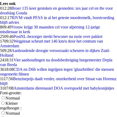
Lees ook
0
12:28
Broer 135 keer gestoken en gesneden: zes jaar cel en tbs voor
doodslag Gouda
0
12:17
RIVM vindt PFAS in al het geteste moedermelk, borstvoeding
blijft advies
8
09:49
Vrouw krijgt 30 maanden cel voor afpersing 12-jarige
misdienaar in kerk
25
09:46
PostNL-bezorger steekt bewoner na ruzie over pakket
17
09:32
Wegpiraat scheurt met 146 km/u door het centrum van
Amsterdam
5
09:28
Aanhoudende droogte veroorzaakt scheuren in dijken Zuid-
Holland
24
18:31
Vier aanhoudingen na doodsbedreiging burgemeester Depla
van Breda
36
18:08
CDA en D66 willen ingrijpen tegen 'gluurbrillen' die mensen
ongemerkt filmen
11
17:56
Benzineprijs daalt verder, onzekerheid over Straat van Hormuz
blijft
31
07/08
Amsterdams dierenasiel DOA overspoeld met babykonijntjes
Font-grootte:
Normaal
Kleiner
regelhoogte :
Normaal