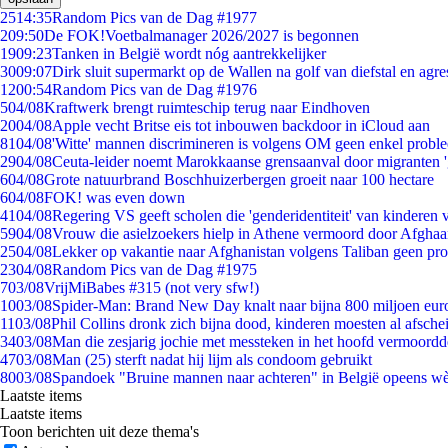
25
14:35
Random Pics van de Dag #1977
2
09:50
De FOK!Voetbalmanager 2026/2027 is begonnen
19
09:23
Tanken in België wordt nóg aantrekkelijker
30
09:07
Dirk sluit supermarkt op de Wallen na golf van diefstal en agre
12
00:54
Random Pics van de Dag #1976
5
04/08
Kraftwerk brengt ruimteschip terug naar Eindhoven
20
04/08
Apple vecht Britse eis tot inbouwen backdoor in iCloud aan
81
04/08
'Witte' mannen discrimineren is volgens OM geen enkel probl
29
04/08
Ceuta-leider noemt Marokkaanse grensaanval door migranten 
6
04/08
Grote natuurbrand Boschhuizerbergen groeit naar 100 hectare
6
04/08
FOK! was even down
41
04/08
Regering VS geeft scholen die 'genderidentiteit' van kinderen
59
04/08
Vrouw die asielzoekers hielp in Athene vermoord door Afghaa
25
04/08
Lekker op vakantie naar Afghanistan volgens Taliban geen pr
23
04/08
Random Pics van de Dag #1975
7
03/08
VrijMiBabes #315 (not very sfw!)
10
03/08
Spider-Man: Brand New Day knalt naar bijna 800 miljoen eur
11
03/08
Phil Collins dronk zich bijna dood, kinderen moesten al afsch
34
03/08
Man die zesjarig jochie met messteken in het hoofd vermoordde 
47
03/08
Man (25) sterft nadat hij lijm als condoom gebruikt
80
03/08
Spandoek "Bruine mannen naar achteren" in België opeens wèl
Laatste items
Laatste items
Toon berichten uit deze thema's