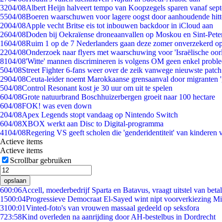
32
04/08
Albert Heijn halveert tempo van Koopzegels sparen vanaf sep
55
04/08
Boeren waarschuwen voor lagere oogst door aanhoudende hitt
20
04/08
Apple vecht Britse eis tot inbouwen backdoor in iCloud aan
26
04/08
Doden bij Oekraïense droneaanvallen op Moskou en Sint-Pete
16
04/08
Ruim 1 op de 7 Nederlanders gaan deze zomer onverzekerd op
22
04/08
Onderzoek naar flyers met waarschuwing voor 'Israëlische oor
81
04/08
'Witte' mannen discrimineren is volgens OM geen enkel probl
5
04/08
Street Fighter 6-fans weer over de zeik vanwege nieuwste patch
29
04/08
Ceuta-leider noemt Marokkaanse grensaanval door migranten 
5
04/08
Control Resonant kost je 30 uur om uit te spelen
6
04/08
Grote natuurbrand Boschhuizerbergen groeit naar 100 hectare
6
04/08
FOK! was even down
2
04/08
Apex Legends stopt vandaag op Nintendo Switch
6
04/08
XBOX werkt aan Disc to Digital-programma
41
04/08
Regering VS geeft scholen die 'genderidentiteit' van kinderen
Actieve items
Actieve items
Scrollbar gebruiken
opslaan
6
00:06
Accell, moederbedrijf Sparta en Batavus, vraagt uitstel van beta
15
00:04
Progressieve Democraat El-Sayed wint nipt voorverkiezing M
31
00:01
Vinted-foto's van vrouwen massaal gedeeld op seksfora
7
23:58
Kind overleden na aanrijding door AH-bestelbus in Dordrecht