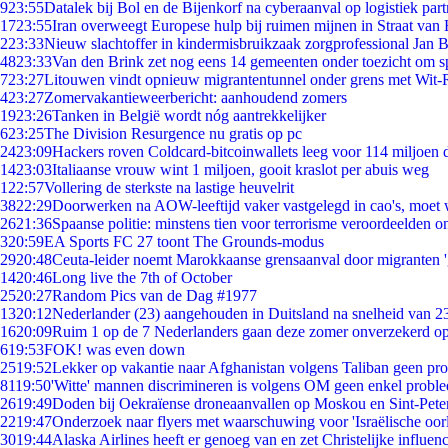
9
23:55
Datalek bij Bol en de Bijenkorf na cyberaanval op logistiek par
17
23:55
Iran overweegt Europese hulp bij ruimen mijnen in Straat va
2
23:33
Nieuw slachtoffer in kindermisbruikzaak zorgprofessional Jan B
48
23:33
Van den Brink zet nog eens 14 gemeenten onder toezicht om s
7
23:27
Litouwen vindt opnieuw migrantentunnel onder grens met Wit-
4
23:27
Zomervakantieweerbericht: aanhoudend zomers
19
23:26
Tanken in België wordt nóg aantrekkelijker
6
23:25
The Division Resurgence nu gratis op pc
24
23:09
Hackers roven Coldcard-bitcoinwallets leeg voor 114 miljoen d
14
23:03
Italiaanse vrouw wint 1 miljoen, gooit kraslot per abuis weg
1
22:57
Vollering de sterkste na lastige heuvelrit
38
22:29
Doorwerken na AOW-leeftijd vaker vastgelegd in cao's, moet
26
21:36
Spaanse politie: minstens tien voor terrorisme veroordeelden 
3
20:59
EA Sports FC 27 toont The Grounds-modus
29
20:48
Ceuta-leider noemt Marokkaanse grensaanval door migranten 
14
20:46
Long live the 7th of October
25
20:27
Random Pics van de Dag #1977
13
20:12
Nederlander (23) aangehouden in Duitsland na snelheid van 
16
20:09
Ruim 1 op de 7 Nederlanders gaan deze zomer onverzekerd op
6
19:53
FOK! was even down
25
19:52
Lekker op vakantie naar Afghanistan volgens Taliban geen pr
81
19:50
'Witte' mannen discrimineren is volgens OM geen enkel probl
26
19:49
Doden bij Oekraïense droneaanvallen op Moskou en Sint-Pete
22
19:47
Onderzoek naar flyers met waarschuwing voor 'Israëlische oor
30
19:44
Alaska Airlines heeft er genoeg van en zet Christelijke influenc