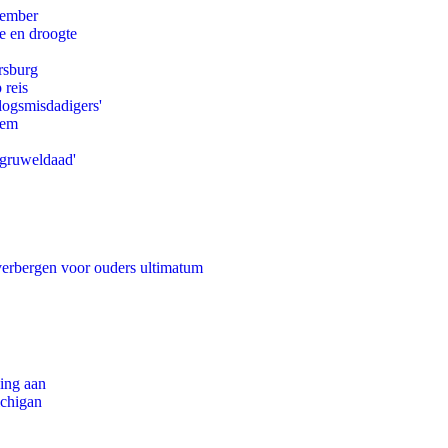
tember
e en droogte
rsburg
 reis
logsmisdadigers'
eem
'gruweldaad'
 verbergen voor ouders ultimatum
ling aan
ichigan