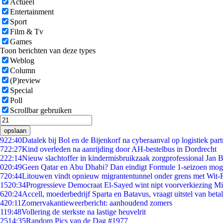
Actueel
Entertainment
Sport
Film & Tv
Games
Toon berichten van deze types
Weblog
Column
(P)review
Special
Poll
Scrollbar gebruiken
opslaan
9
22:40
Datalek bij Bol en de Bijenkorf na cyberaanval op logistiek par
7
22:27
Kind overleden na aanrijding door AH-bestelbus in Dordrecht
2
22:14
Nieuw slachtoffer in kindermisbruikzaak zorgprofessional Jan B
0
20:49
Geen Qatar en Abu Dhabi? Dan eindigt Formule 1-seizoen moge
7
20:44
Litouwen vindt opnieuw migrantentunnel onder grens met Wit-
15
20:34
Progressieve Democraat El-Sayed wint nipt voorverkiezing M
6
20:24
Accell, moederbedrijf Sparta en Batavus, vraagt uitstel van beta
4
20:11
Zomervakantieweerbericht: aanhoudend zomers
1
19:48
Vollering de sterkste na lastige heuvelrit
25
14:35
Random Pics van de Dag #1977