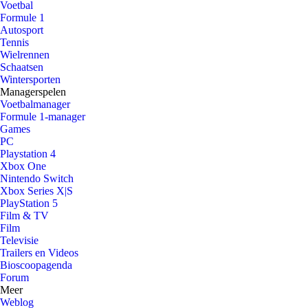
Voetbal
Formule 1
Autosport
Tennis
Wielrennen
Schaatsen
Wintersporten
Managerspelen
Voetbalmanager
Formule 1-manager
Games
PC
Playstation 4
Xbox One
Nintendo Switch
Xbox Series X|S
PlayStation 5
Film & TV
Film
Televisie
Trailers en Videos
Bioscoopagenda
Forum
Meer
Weblog