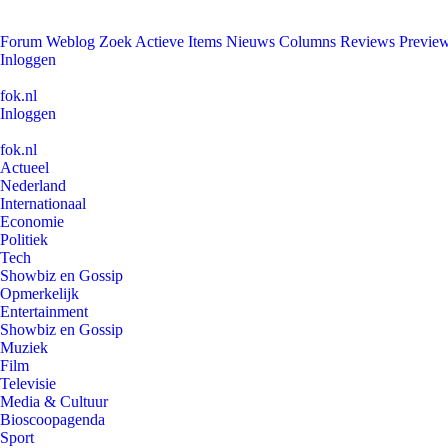
Forum
Weblog
Zoek
Actieve Items
Nieuws
Columns
Reviews
Previe
Inloggen
fok.nl
Inloggen
fok.nl
Actueel
Nederland
Internationaal
Economie
Politiek
Tech
Showbiz en Gossip
Opmerkelijk
Entertainment
Showbiz en Gossip
Muziek
Film
Televisie
Media & Cultuur
Bioscoopagenda
Sport