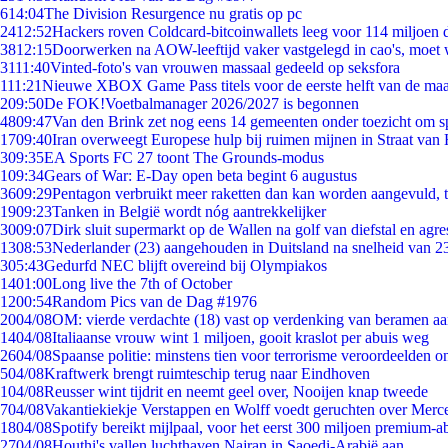
6
14:04
The Division Resurgence nu gratis op pc
24
12:52
Hackers roven Coldcard-bitcoinwallets leeg voor 114 miljoen d
38
12:15
Doorwerken na AOW-leeftijd vaker vastgelegd in cao's, moet
31
11:40
Vinted-foto's van vrouwen massaal gedeeld op seksfora
1
11:21
Nieuwe XBOX Game Pass titels voor de eerste helft van de ma
2
09:50
De FOK!Voetbalmanager 2026/2027 is begonnen
48
09:47
Van den Brink zet nog eens 14 gemeenten onder toezicht om s
17
09:40
Iran overweegt Europese hulp bij ruimen mijnen in Straat va
3
09:35
EA Sports FC 27 toont The Grounds-modus
1
09:34
Gears of War: E-Day open beta begint 6 augustus
36
09:29
Pentagon verbruikt meer raketten dan kan worden aangevuld, t
19
09:23
Tanken in België wordt nóg aantrekkelijker
30
09:07
Dirk sluit supermarkt op de Wallen na golf van diefstal en agre
13
08:53
Nederlander (23) aangehouden in Duitsland na snelheid van 
3
05:43
Gedurfd NEC blijft overeind bij Olympiakos
14
01:00
Long live the 7th of October
12
00:54
Random Pics van de Dag #1976
20
04/08
OM: vierde verdachte (18) vast op verdenking van beramen aa
14
04/08
Italiaanse vrouw wint 1 miljoen, gooit kraslot per abuis weg
26
04/08
Spaanse politie: minstens tien voor terrorisme veroordeelden 
5
04/08
Kraftwerk brengt ruimteschip terug naar Eindhoven
1
04/08
Reusser wint tijdrit en neemt geel over, Nooijen knap tweede
7
04/08
Vakantiekiekje Verstappen en Wolff voedt geruchten over Merc
18
04/08
Spotify bereikt mijlpaal, voor het eerst 300 miljoen premium-
27
04/08
Houthi's vallen luchthaven Najran in Saoedi-Arabië aan