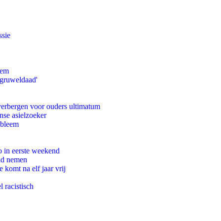
ssie
eem
'gruweldaad'
 verbergen voor ouders ultimatum
nse asielzoeker
obleem
o in eerste weekend
eid nemen
komt na elf jaar vrij
 racistisch