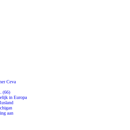
tner Ceva
. (66)
lijk in Europa
Rusland
ichigan
ling aan