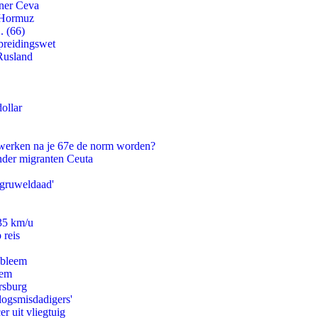
tner Ceva
n Hormuz
. (66)
preidingswet
Rusland
ollar
 werken na je 67e de norm worden?
onder migranten Ceuta
'gruweldaad'
235 km/u
 reis
obleem
eem
rsburg
logsmisdadigers'
er uit vliegtuig