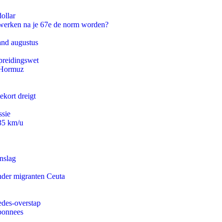
ollar
 werken na je 67e de norm worden?
and augustus
preidingswet
n Hormuz
ekort dreigt
ssie
235 km/u
nslag
onder migranten Ceuta
edes-overstap
abonnees