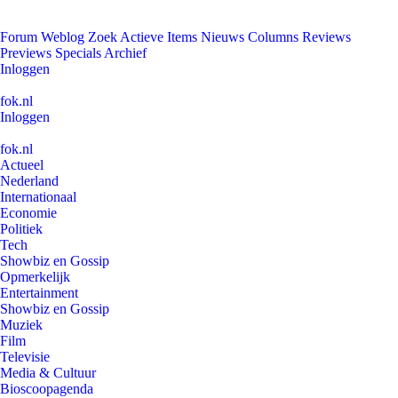
Forum
Weblog
Zoek
Actieve Items
Nieuws
Columns
Reviews
Previews
Specials
Archief
Inloggen
fok.nl
Inloggen
fok.nl
Actueel
Nederland
Internationaal
Economie
Politiek
Tech
Showbiz en Gossip
Opmerkelijk
Entertainment
Showbiz en Gossip
Muziek
Film
Televisie
Media & Cultuur
Bioscoopagenda