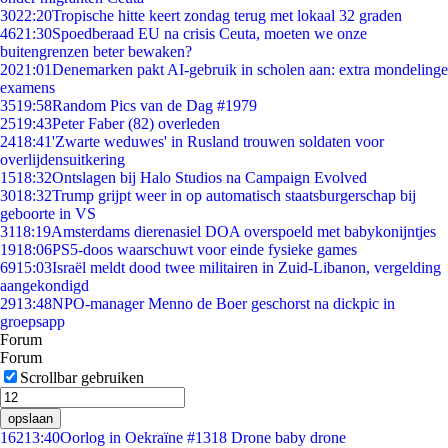
30
22:20
Tropische hitte keert zondag terug met lokaal 32 graden
46
21:30
Spoedberaad EU na crisis Ceuta, moeten we onze
buitengrenzen beter bewaken?
20
21:01
Denemarken pakt AI-gebruik in scholen aan: extra mondelinge
examens
35
19:58
Random Pics van de Dag #1979
25
19:43
Peter Faber (82) overleden
24
18:41
'Zwarte weduwes' in Rusland trouwen soldaten voor
overlijdensuitkering
15
18:32
Ontslagen bij Halo Studios na Campaign Evolved
30
18:32
Trump grijpt weer in op automatisch staatsburgerschap bij
geboorte in VS
31
18:19
Amsterdams dierenasiel DOA overspoeld met babykonijntjes
19
18:06
PS5-doos waarschuwt voor einde fysieke games
69
15:03
Israël meldt dood twee militairen in Zuid-Libanon, vergelding
aangekondigd
29
13:48
NPO-manager Menno de Boer geschorst na dickpic in
groepsapp
Forum
Forum
Scrollbar gebruiken
opslaan
162
13:40
Oorlog in Oekraïne #1318 Drone baby drone