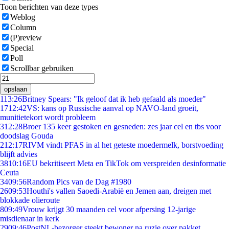
Toon berichten van deze types
Weblog
Column
(P)review
Special
Poll
Scrollbar gebruiken
opslaan
1
13:26
Britney Spears: "Ik geloof dat ik heb gefaald als moeder"
17
12:42
VS: kans op Russische aanval op NAVO-land groeit,
munitietekort wordt probleem
3
12:28
Broer 135 keer gestoken en gesneden: zes jaar cel en tbs voor
doodslag Gouda
2
12:17
RIVM vindt PFAS in al het geteste moedermelk, borstvoeding
blijft advies
38
10:16
EU bekritiseert Meta en TikTok om verspreiden desinformatie
Ceuta
34
09:56
Random Pics van de Dag #1980
26
09:53
Houthi's vallen Saoedi-Arabië en Jemen aan, dreigen met
blokkade olieroute
8
09:49
Vrouw krijgt 30 maanden cel voor afpersing 12-jarige
misdienaar in kerk
29
09:46
PostNL-bezorger steekt bewoner na ruzie over pakket