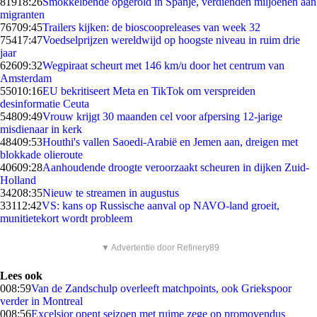
819
18:26
Smokkelbende opgerold in Spanje, verdienden miljoenen aan
migranten
767
09:45
Trailers kijken: de bioscoopreleases van week 32
754
17:47
Voedselprijzen wereldwijd op hoogste niveau in ruim drie
jaar
626
09:32
Wegpiraat scheurt met 146 km/u door het centrum van
Amsterdam
550
10:16
EU bekritiseert Meta en TikTok om verspreiden
desinformatie Ceuta
548
09:49
Vrouw krijgt 30 maanden cel voor afpersing 12-jarige
misdienaar in kerk
484
09:53
Houthi's vallen Saoedi-Arabië en Jemen aan, dreigen met
blokkade olieroute
406
09:28
Aanhoudende droogte veroorzaakt scheuren in dijken Zuid-
Holland
342
08:35
Nieuw te streamen in augustus
331
12:42
VS: kans op Russische aanval op NAVO-land groeit,
munitietekort wordt probleem
▼ Advertentie door Refinery89
Lees ook
0
08:59
Van de Zandschulp overleeft matchpoints, ook Griekspoor
verder in Montreal
0
08:56
Excelsior opent seizoen met ruime zege op promovendus