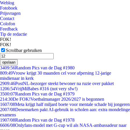
Weblog
Fotoboek
Prijsvragen
Contact
Colofon
Feedback
Tip de redactie
FOK!
FOK!
Scrollbar gebruiken
opslaan
34
09:56
Random Pics van de Dag #1980
8
09:49
Vrouw krijgt 30 maanden cel voor afpersing 12-jarige
misdienaar in kerk
29
09:46
PostNL-bezorger steekt bewoner na ruzie over pakket
12
06:54
VrijMiBabes #316 (not very sfw!)
35
00:07
Random Pics van de Dag #1979
2
14:30
De FOK!Voetbalmanager 2026/2027 is begonnen
16
07/08
Meta krijgt half miljard boete voor mentale schade bij jongeren
20
07/08
Denemarken pakt AI-gebruik in scholen aan: extra mondelinge
examens
19
07/08
Random Pics van de Dag #1978
66
06/08
Onlyfans-model met G-cup wil als NASA-ambassadeur naar