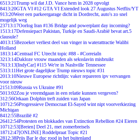
65
13:21
Trump wil dat J.D. Vance hem in 2028 opvolgt
84
13:20
GTA VI #12 GTA VI Extended look 27 Augustus Netflix/YT
9
13:20
Weer een parkeergarage dicht in Dordrecht, auto's zo snel
mogelijk weg
237
13:17
Oorlog Iran #136 Bridge and powerplant day incoming?
15
13:17
Defensiepact Pakistan, Turkije en Saudi-Arabië bevat art.5
clausule?
40
13:15
Bezoeker verliest deel van vinger in waterattractie Walibi
Holland
18
13:14
Centraal FC Utrecht topic #88 - #CorreiaIn
32
13:14
Dakloze vrouw maanden als seksslavin misbruikt
76
13:13
[IndyCar] #115 We're in Nashville Tennessee
53
13:11
Het grote dagelijkse Trump nieuws topic #31
20
13:10
Nieuwe Europese richtlijn: vaker repareren ipv vervangen
voor nieuw
215
13:09
Russia vs Ukraine #91
50
13:02
Zou je vreemdgaan in een relatie kunnen vergeven?
3
12:56
Orkaan Dolphin treft zuiden van Japan
107
12:56
Progressieve Democraat El-Sayed wint nipt voorverkiezing
Michigan
84
12:55
Brazilië #2
264
12:54
Protesten en blokkades van Extinction Rebellion #24 Eieren
107
12:53
[Breien] Deel 21, met zomerbreisels
187
12:47
[ONLINE] Roddelpraat Topic #21
28
12:38
Prijs Bar le duc rood in het buitenland