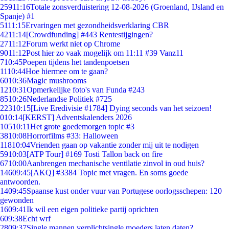
259
11:16
Totale zonsverduistering 12-08-2026 (Groenland, IJsland en
Spanje) #1
51
11:15
Ervaringen met gezondheidsverklaring CBR
42
11:14
[Crowdfunding] #443 Rentestijgingen?
27
11:12
Forum werkt niet op Chrome
90
11:12
Post hier zo vaak mogelijk om 11:11 #39 Vanz11
7
10:45
Poepen tijdens het tandenpoetsen
11
10:44
Hoe hiermee om te gaan?
60
10:36
Magic mushrooms
12
10:31
Opmerkelijke foto's van Funda #243
85
10:26
Nederlandse Politiek #725
223
10:15
[Live Eredivisie #1784] Dying seconds van het seizoen!
0
10:14
[KERST] Adventskalenders 2026
105
10:11
Het grote goedemorgen topic #3
38
10:08
Horrorfilms #33: Halloween
118
10:04
Vrienden gaan op vakantie zonder mij uit te nodigen
59
10:03
[ATP Tour] #169 Tosti Tallon back on fire
67
10:00
Aanbrengen mechanische ventilatie zinvol in oud huis?
146
09:45
[AKQ] #3384 Topic met vragen. En soms goede
antwoorden.
14
09:45
Spaanse kust onder vuur van Portugese oorlogsschepen: 120
gewonden
16
09:41
Ik wil een eigen politieke partij oprichten
6
09:38
Echt wrf
28
09:37
Single mannen verplichtsingle moeders laten daten?