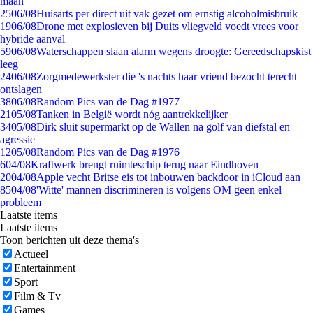
maan
25
06/08
Huisarts per direct uit vak gezet om ernstig alcoholmisbruik
19
06/08
Drone met explosieven bij Duits vliegveld voedt vrees voor
hybride aanval
59
06/08
Waterschappen slaan alarm wegens droogte: Gereedschapskist
leeg
24
06/08
Zorgmedewerkster die 's nachts haar vriend bezocht terecht
ontslagen
38
06/08
Random Pics van de Dag #1977
21
05/08
Tanken in België wordt nóg aantrekkelijker
34
05/08
Dirk sluit supermarkt op de Wallen na golf van diefstal en
agressie
12
05/08
Random Pics van de Dag #1976
6
04/08
Kraftwerk brengt ruimteschip terug naar Eindhoven
20
04/08
Apple vecht Britse eis tot inbouwen backdoor in iCloud aan
85
04/08
'Witte' mannen discrimineren is volgens OM geen enkel
probleem
Laatste items
Laatste items
Toon berichten uit deze thema's
Actueel
Entertainment
Sport
Film & Tv
Games