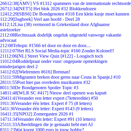
266
12:38
[AMV] VS #1312 spammers van de internationale rechtsorde
267
12:34
[NET5] Het blok 2026 #32 Blokkendozen
124
12:29
[SBS6] De Bondgenoten #318 Een klein kusje moet kunnen
1
12:29
[Dagboek] Veel aan hoofd - Deel 28
61
12:12
Lisa (38) vermoord in Griekenland door Afghaanse
asielzoeker
21
12:08
Rechtszaak dodelijk ongeluk uitgesteld vanwege vakantie
advocaat
2
12:08
Teltopic #1566 tel door en door en door....
121
12:07
Het RLS Social Media-topic #160 Zonder Kolonel!!
211
12:06
[NL] Street View Quiz [#122] - Loogisch toch
110
12:04
Roddelpraat onder vuur: ongepaste opmerkingen
minderjarigen deel 2
141
12:02
[Wielrennen #616] Brennan!
151
11:59
Migranten breken door grens naar Ceuta in Spanje,l #10
281
11:55
Post hier pas overleden muzikanten #32
80
11:50
De Bondgenoten Spoiler Topic #3
148
11:48
[WLR SC #417] Nieuw deel openen was kaputt
204
11:41
Verander een letter expert (7lettereditie) #50
19
11:36
Verander één letter. Expert # 75 (8 letters)
54
11:36
Verander één letter: Expert #143 (9 letters)
164
11:35
[NPO2] Zomergasten 2026 #1
147
11:34
Verander één letter: Expert #91 (10 letters)
251
11:33
Afbeeldingen die je gemaakt hebt met AI
83
11:23
Wat koopt 1000 euro in jouw hobby?