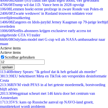
40
06/08
Duitser (93) crasht met quad tegen boom, vier gewonden
47
06/08
Trump wil dat J.D. Vance hem in 2028 opvolgt
1
06/08
Lemmen boekt eerste profzege in zware Ronde van Polen-rit
24
06/08
'Zwarte weduwes' in Rusland trouwen soldaten voor
overlijdensuitkering
14
06/08
Zangeres en Idols-jurylid Jerney Kaagman op 79-jarige leeftijd
overleden
10
06/08
Netflix-abonnees krijgen exclusieve early access tot
uitgebreide GTA VI trailer
66
06/08
Onlyfans-model met G-cup wil als NASA-ambassadeur naar
maan
Actieve items
Actieve items
Scrollbar gebruiken
opslaan
1
13:40
Britney Spears: "Ik geloof dat ik heb gefaald als moeder"
38
13:39
EU bekritiseert Meta en TikTok om verspreiden desinformatie
Ceuta
2
13:36
RIVM vindt PFAS in al het geteste moedermelk, borstvoeding
blijft advies
20
13:36
Wegpiraat scheurt met 146 km/u door het centrum van
Amsterdam
17
13:35
VS: kans op Russische aanval op NAVO-land groeit,
munitietekort wordt probleem