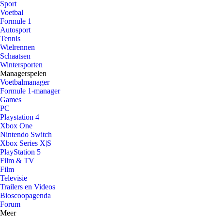
Sport
Voetbal
Formule 1
Autosport
Tennis
Wielrennen
Schaatsen
Wintersporten
Managerspelen
Voetbalmanager
Formule 1-manager
Games
PC
Playstation 4
Xbox One
Nintendo Switch
Xbox Series X|S
PlayStation 5
Film & TV
Film
Televisie
Trailers en Videos
Bioscoopagenda
Forum
Meer