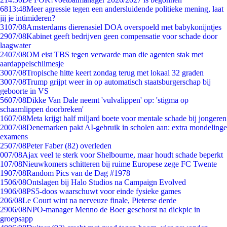
68
13:48
Meer agressie tegen een andersluidende politieke mening, laat
jij je intimideren?
31
07/08
Amsterdams dierenasiel DOA overspoeld met babykonijntjes
29
07/08
Kabinet geeft bedrijven geen compensatie voor schade door
laagwater
24
07/08
OM eist TBS tegen verwarde man die agenten stak met
aardappelschilmesje
30
07/08
Tropische hitte keert zondag terug met lokaal 32 graden
30
07/08
Trump grijpt weer in op automatisch staatsburgerschap bij
geboorte in VS
56
07/08
Dikke Van Dale neemt 'vulvalippen' op: 'stigma op
schaamlippen doorbreken'
16
07/08
Meta krijgt half miljard boete voor mentale schade bij jongeren
20
07/08
Denemarken pakt AI-gebruik in scholen aan: extra mondelinge
examens
25
07/08
Peter Faber (82) overleden
0
07/08
Ajax veel te sterk voor Shelbourne, maar houdt schade beperkt
1
07/08
Nieuwkomers schitteren bij ruime Europese zege FC Twente
19
07/08
Random Pics van de Dag #1978
15
06/08
Ontslagen bij Halo Studios na Campaign Evolved
19
06/08
PS5-doos waarschuwt voor einde fysieke games
2
06/08
Le Court wint na nerveuze finale, Pieterse derde
29
06/08
NPO-manager Menno de Boer geschorst na dickpic in
groepsapp