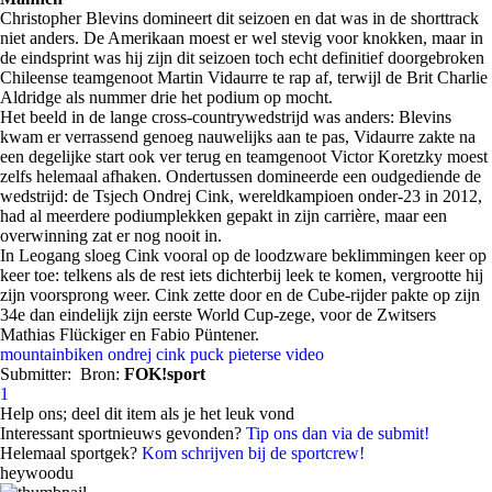
Christopher Blevins domineert dit seizoen en dat was in de shorttrack
niet anders. De Amerikaan moest er wel stevig voor knokken, maar in
de eindsprint was hij zijn dit seizoen toch echt definitief doorgebroken
Chileense teamgenoot Martin Vidaurre te rap af, terwijl de Brit Charlie
Aldridge als nummer drie het podium op mocht.
Het beeld in de lange cross-countrywedstrijd was anders: Blevins
kwam er verrassend genoeg nauwelijks aan te pas, Vidaurre zakte na
een degelijke start ook ver terug en teamgenoot Victor Koretzky moest
zelfs helemaal afhaken. Ondertussen domineerde een oudgediende de
wedstrijd: de Tsjech Ondrej Cink, wereldkampioen onder-23 in 2012,
had al meerdere podiumplekken gepakt in zijn carrière, maar een
overwinning zat er nog nooit in.
In Leogang sloeg Cink vooral op de loodzware beklimmingen keer op
keer toe: telkens als de rest iets dichterbij leek te komen, vergrootte hij
zijn voorsprong weer. Cink zette door en de Cube-rijder pakte op zijn
34e dan eindelijk zijn eerste World Cup-zege, voor de Zwitsers
Mathias Flückiger en Fabio Püntener.
mountainbiken
ondrej cink
puck pieterse
video
Submitter:
Bron:
FOK!sport
1
Help ons; deel dit item als je het leuk vond
Interessant sportnieuws gevonden?
Tip ons dan via de submit!
Helemaal sportgek?
Kom schrijven bij de sportcrew!
heywoodu