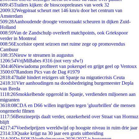
6
09:45
Trailers kijken: de bioscoopreleases van week 32
20
09:32
Wegpiraat scheurt met 146 km/u door het centrum van
Amsterdam
5
09:28
Aanhoudende droogte veroorzaakt scheuren in dijken Zuid-
Holland
0
08:59
Van de Zandschulp overleeft matchpoints, ook Griekspoor
verder in Montreal
0
08:56
Excelsior opent seizoen met ruime zege op promovendus
Cambuur
1
08:35
Nieuw te streamen in augustus
12
06:54
VrijMiBabes #316 (not very sfw!)
3
04:46
Niewiadoma profiteert van pokerspel en grijpt geel op Ventoux
35
00:07
Random Pics van de Dag #1979
28
18:47
Italië hindert reizigers uit Spanje na migratiecrisis Ceuta
24
18:31
Vier aanhoudingen na doodsbedreiging burgemeester Depla
van Breda
11
18:26
Smokkelbende opgerold in Spanje, verdienden miljoenen aan
migranten
36
18:08
CDA en D66 willen ingrijpen tegen 'gluurbrillen' die mensen
ongemerkt filmen
11
17:56
Benzineprijs daalt verder, onzekerheid over Straat van Hormuz
blijft
42
17:47
Voedselprijzen wereldwijd op hoogste niveau in ruim drie jaar
23
14:33
Quake krijgt na 30 jaar een gratis uitbreiding
2
14:30
De FOK!Voetbalmanager 2026/2027 is begonnen