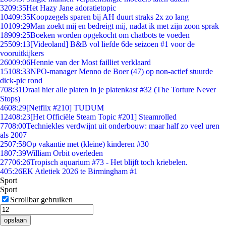
32
09:35
Het Hazy Jane adoratietopic
104
09:35
Koopzegels sparen bij AH duurt straks 2x zo lang
101
09:29
Man zoekt mij en bedreigt mij, nadat ik met zijn zoon sprak
189
09:25
Boeken worden opgekocht om chatbots te voeden
255
09:13
[Videoland] B&B vol liefde 6de seizoen #1 voor de
vooruitkijkers
260
09:06
Hennie van der Most failliet verklaard
151
08:33
NPO-manager Menno de Boer (47) op non-actief stuurde
dick-pic rond
7
08:31
Draai hier alle platen in je platenkast #32 (The Torture Never
Stops)
46
08:29
[Netflix #210] TUDUM
124
08:23
[Het Officiële Steam Topic #201] Steamrolled
77
08:00
Techniekles verdwijnt uit onderbouw: maar half zo veel uren
als 2007
25
07:58
Op vakantie met (kleine) kinderen #30
18
07:39
William Orbit overleden
277
06:26
Tropisch aquarium #73 - Het blijft toch kriebelen.
4
05:26
EK Atletiek 2026 te Birmingham #1
Sport
Sport
Scrollbar gebruiken
opslaan