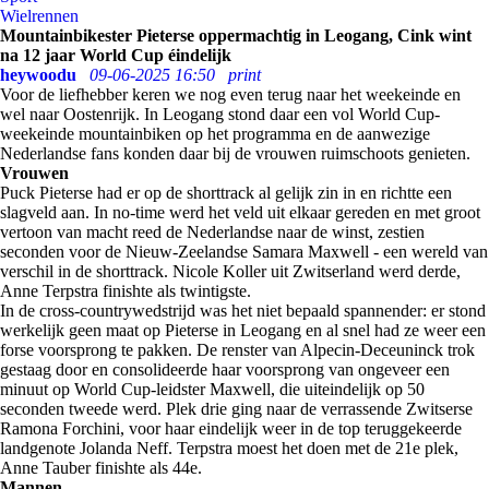
Wielrennen
Mountainbikester Pieterse oppermachtig in Leogang, Cink wint
na 12 jaar World Cup éindelijk
heywoodu
09-06-2025 16:50
print
Voor de liefhebber keren we nog even terug naar het weekeinde en
wel naar Oostenrijk. In Leogang stond daar een vol World Cup-
weekeinde mountainbiken op het programma en de aanwezige
Nederlandse fans konden daar bij de vrouwen ruimschoots genieten.
Vrouwen
Puck Pieterse had er op de shorttrack al gelijk zin in en richtte een
slagveld aan. In no-time werd het veld uit elkaar gereden en met groot
vertoon van macht reed de Nederlandse naar de winst, zestien
seconden voor de Nieuw-Zeelandse Samara Maxwell - een wereld van
verschil in de shorttrack. Nicole Koller uit Zwitserland werd derde,
Anne Terpstra finishte als twintigste.
In de cross-countrywedstrijd was het niet bepaald spannender: er stond
werkelijk geen maat op Pieterse in Leogang en al snel had ze weer een
forse voorsprong te pakken. De renster van Alpecin-Deceuninck trok
gestaag door en consolideerde haar voorsprong van ongeveer een
minuut op World Cup-leidster Maxwell, die uiteindelijk op 50
seconden tweede werd. Plek drie ging naar de verrassende Zwitserse
Ramona Forchini, voor haar eindelijk weer in de top teruggekeerde
landgenote Jolanda Neff. Terpstra moest het doen met de 21e plek,
Anne Tauber finishte als 44e.
Mannen