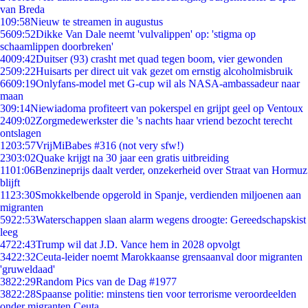
van Breda
1
09:58
Nieuw te streamen in augustus
56
09:52
Dikke Van Dale neemt 'vulvalippen' op: 'stigma op
schaamlippen doorbreken'
40
09:42
Duitser (93) crasht met quad tegen boom, vier gewonden
25
09:22
Huisarts per direct uit vak gezet om ernstig alcoholmisbruik
66
09:19
Onlyfans-model met G-cup wil als NASA-ambassadeur naar
maan
3
09:14
Niewiadoma profiteert van pokerspel en grijpt geel op Ventoux
24
09:02
Zorgmedewerkster die 's nachts haar vriend bezocht terecht
ontslagen
12
03:57
VrijMiBabes #316 (not very sfw!)
23
03:02
Quake krijgt na 30 jaar een gratis uitbreiding
11
01:06
Benzineprijs daalt verder, onzekerheid over Straat van Hormuz
blijft
11
23:30
Smokkelbende opgerold in Spanje, verdienden miljoenen aan
migranten
59
22:53
Waterschappen slaan alarm wegens droogte: Gereedschapskist
leeg
47
22:43
Trump wil dat J.D. Vance hem in 2028 opvolgt
34
22:32
Ceuta-leider noemt Marokkaanse grensaanval door migranten
'gruweldaad'
38
22:29
Random Pics van de Dag #1977
38
22:28
Spaanse politie: minstens tien voor terrorisme veroordeelden
onder migranten Ceuta