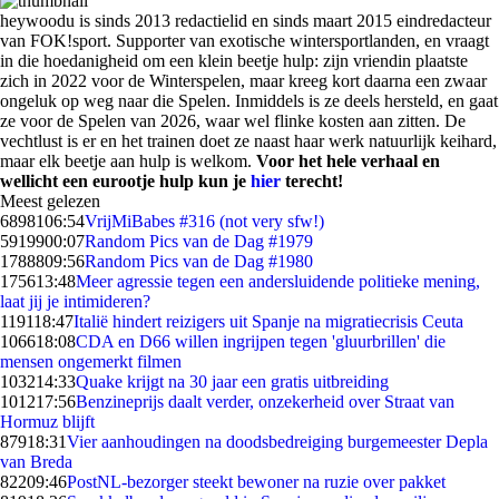
heywoodu is sinds 2013 redactielid en sinds maart 2015 eindredacteur
van FOK!sport. Supporter van exotische wintersportlanden, en vraagt
in die hoedanigheid om een klein beetje hulp: zijn vriendin plaatste
zich in 2022 voor de Winterspelen, maar kreeg kort daarna een zwaar
ongeluk op weg naar die Spelen. Inmiddels is ze deels hersteld, en gaat
ze voor de Spelen van 2026, waar wel flinke kosten aan zitten. De
vechtlust is er en het trainen doet ze naast haar werk natuurlijk keihard,
maar elk beetje aan hulp is welkom.
Voor het hele verhaal en
wellicht een eurootje hulp kun je
hier
terecht!
Meest gelezen
68981
06:54
VrijMiBabes #316 (not very sfw!)
59199
00:07
Random Pics van de Dag #1979
17888
09:56
Random Pics van de Dag #1980
1756
13:48
Meer agressie tegen een andersluidende politieke mening,
laat jij je intimideren?
1191
18:47
Italië hindert reizigers uit Spanje na migratiecrisis Ceuta
1066
18:08
CDA en D66 willen ingrijpen tegen 'gluurbrillen' die
mensen ongemerkt filmen
1032
14:33
Quake krijgt na 30 jaar een gratis uitbreiding
1012
17:56
Benzineprijs daalt verder, onzekerheid over Straat van
Hormuz blijft
879
18:31
Vier aanhoudingen na doodsbedreiging burgemeester Depla
van Breda
822
09:46
PostNL-bezorger steekt bewoner na ruzie over pakket