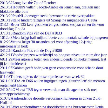
20
13:32
Long live the 7th of October
26
13:31
Houthi's vallen Saoedi-Arabië en Jemen aan, dreigen met
blokkade olieroute
29
13:20
PostNL-bezorger steekt bewoner na ruzie over pakket
28
13:19
Italië hindert reizigers uit Spanje na migratiecrisis Ceuta
3
13:14
Broer 135 keer gestoken en gesneden: zes jaar cel en tbs voor
doodslag Gouda
37
13:13
Random Pics van de Dag #1833
16
12:43
Meta krijgt half miljard boete voor mentale schade bij jongeren
8
12:23
Vrouw krijgt 30 maanden cel voor afpersing 12-jarige
misdienaar in kerk
34
12:14
Random Pics van de Dag #1980
42
12:11
Voedselprijzen wereldwijd op hoogste niveau in ruim drie jaar
68
11:29
Meer agressie tegen een andersluidende politieke mening, laat
jij je intimideren?
29
11:05
Kabinet geeft bedrijven geen compensatie voor schade door
laagwater
6
11:03
Trailers kijken: de bioscoopreleases van week 32
36
11:02
CDA en D66 willen ingrijpen tegen 'gluurbrillen' die mensen
ongemerkt filmen
24
10:54
OM eist TBS tegen verwarde man die agenten stak met
aardappelschilmesje
5
10:42
Aanhoudende droogte veroorzaakt scheuren in dijken Zuid-
Holland
24
10:18
Vier aanhoudingen na doodsbedreiging burgemeester Depla