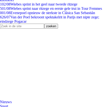
1
02/08
Wiebes sprint in het geel naar tweede ritzege
5
01/08
Wiebes sprint naar ritzege en eerste gele trui in Tour Femmes
0
01/08
Evenepoel opnieuw de sterkste in Clásica San Sebastián
6
26/07
Van der Poel bekroont spektakelrit in Parijs met nipte zege;
eindzege Pogacar
Nieuws
Sport