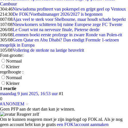
Cambuur
3
04:46
Niewiadoma profiteert van pokerspel en grijpt geel op Ventoux
2
14:30
De FOK!Voetbalmanager 2026/2027 is begonnen
0
07/08
Ajax veel te sterk voor Shelbourne, maar houdt schade beperkt
1
07/08
Nieuwkomers schitteren bij ruime Europese zege FC Twente
2
06/08
Le Court wint na nerveuze finale, Pieterse derde
1
06/08
Lemmen boekt eerste profzege in zware Ronde van Polen-rit
3
05/08
Geen Qatar en Abu Dhabi? Dan eindigt Formule 1-seizoen
mogelijk in Europa
1
05/08
Vollering de sterkste na lastige heuvelrit
Font-grootte:
Normaal
Kleiner
regelhoogte :
Normaal
Kleiner
1 reactie
maandag 9 juni 2025, 16:53 uur
#1
0
#ANONIEM
Geen PFP aan de start dan kan je winnen.
Reageer zelf
Om te kunnen reageren moet je zijn ingelogd op FOK.nl. Als je nog
geen account hebt kun je gratis
een FOK!account aanmaken