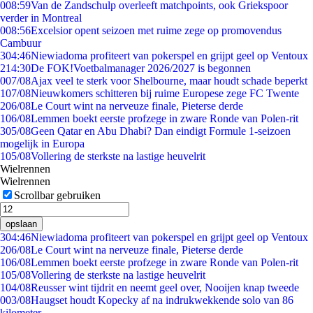
0
08:59
Van de Zandschulp overleeft matchpoints, ook Griekspoor
verder in Montreal
0
08:56
Excelsior opent seizoen met ruime zege op promovendus
Cambuur
3
04:46
Niewiadoma profiteert van pokerspel en grijpt geel op Ventoux
2
14:30
De FOK!Voetbalmanager 2026/2027 is begonnen
0
07/08
Ajax veel te sterk voor Shelbourne, maar houdt schade beperkt
1
07/08
Nieuwkomers schitteren bij ruime Europese zege FC Twente
2
06/08
Le Court wint na nerveuze finale, Pieterse derde
1
06/08
Lemmen boekt eerste profzege in zware Ronde van Polen-rit
3
05/08
Geen Qatar en Abu Dhabi? Dan eindigt Formule 1-seizoen
mogelijk in Europa
1
05/08
Vollering de sterkste na lastige heuvelrit
Wielrennen
Wielrennen
Scrollbar gebruiken
opslaan
3
04:46
Niewiadoma profiteert van pokerspel en grijpt geel op Ventoux
2
06/08
Le Court wint na nerveuze finale, Pieterse derde
1
06/08
Lemmen boekt eerste profzege in zware Ronde van Polen-rit
1
05/08
Vollering de sterkste na lastige heuvelrit
1
04/08
Reusser wint tijdrit en neemt geel over, Nooijen knap tweede
0
03/08
Haugset houdt Kopecky af na indrukwekkende solo van 86
kilometer