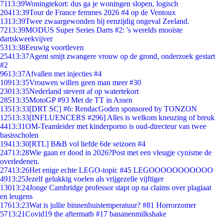
71
13:39
Woningtekort: dus ga je woningen slopen, logisch
204
13:39
Tour de France femmes 2026 #4 op de Ventoux
13
13:39
Twee zwaargewonden bij eenzijdig ongeval Zeeland.
72
13:39
MODUS Super Series Darts #2: 's werelds mooiste
dartskweekvijver
53
13:38
Eeuwig voortleven
254
13:37
Agent smijt zwangere vrouw op de grond, onderzoek gestart
#2
96
13:37
Afvallen met injecties #4
109
13:35
Vrouwen willen geen man meer #30
230
13:35
Nederland stevent af op watertekort
285
13:35
MotoGP #93 Met de TT in Assen
135
13:33
[DRT SC] #6: RendacGoden sponsored by TONZON
125
13:33
[INFLUENCERS #296] Alles is welkom kneuzing of breuk
44
13:31
OM-Teamleider met kinderporno is oud-directeur van twee
basisscholen
194
13:30
[RTL] B&B vol liefde 6de seizoen #4
247
13:28
Wie gaan er dood in 2026?Post met een vleugje cynisme de
overledenen.
274
13:26
Het enige echte LEGO-topic #45 LEGOOOOOOOOOOO
49
13:25
Jezelf gelukkig voelen als vrijgezelle vijftiger
130
13:24
Jonge Cambridge professor stapt op na claims over plagiaat
en leugens
176
13:23
Wat is jullie binnenhuistemperatuur? #81 Horrorzomer
57
13:21
Covid19 the aftermath #17 bananenmilkshake