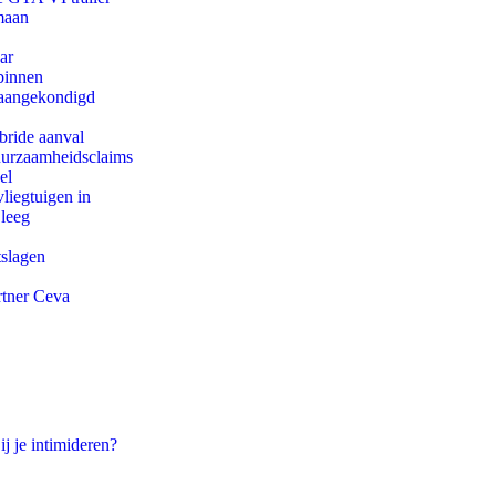
maan
ar
binnen
g aangekondigd
bride aanval
duurzaamheidsclaims
el
iegtuigen in
 leeg
tslagen
rtner Ceva
ij je intimideren?