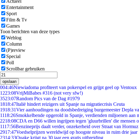
Actueel
Entertainment
Sport
Film & Tv
Games
Toon berichten van deze types
Weblog
Column
(P)review
Special
Poll
Scrollbar gebruiken
opslaan
0
04:46
Niewiadoma profiteert van pokerspel en grijpt geel op Ventoux
12
23:08
VrijMiBabes #316 (not very sfw!)
35
23:07
Random Pics van de Dag #1979
18
18:47
Italië hindert reizigers uit Spanje na migratiecrisis Ceuta
19
18:31
Vier aanhoudingen na doodsbedreiging burgemeester Depla v
11
18:26
Smokkelbende opgerold in Spanje, verdienden miljoenen aan 
22
18:08
CDA en D66 willen ingrijpen tegen 'gluurbrillen' die mensen 
11
17:56
Benzineprijs daalt verder, onzekerheid over Straat van Hormuz b
29
17:47
Voedselprijzen wereldwijd op hoogste niveau in ruim drie jaar
23
14:33
Quake krijgt na 30 jaar een gratis uitbreiding