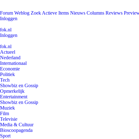
Forum
Weblog
Zoek
Actieve Items
Nieuws
Columns
Reviews
Previe
Inloggen
fok.nl
Inloggen
fok.nl
Actueel
Nederland
Internationaal
Economie
Politiek
Tech
Showbiz en Gossip
Opmerkelijk
Entertainment
Showbiz en Gossip
Muziek
Film
Televisie
Media & Cultuur
Bioscoopagenda
Sport