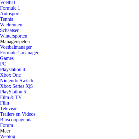
Voetbal
Formule 1
Autosport
Tennis
Wielrennen
Schaatsen
Wintersporten
Managerspelen
Voetbalmanager
Formule 1-manager
Games
PC
Playstation 4
Xbox One
Nintendo Switch
Xbox Series X|S
PlayStation 5
Film & TV
Film
Televisie
Trailers en Videos
Bioscoopagenda
Forum
Meer
Weblog