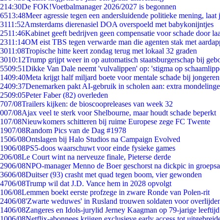
2
14:30
De FOK!Voetbalmanager 2026/2027 is begonnen
65
13:48
Meer agressie tegen een andersluidende politieke mening, laat j
31
11:52
Amsterdams dierenasiel DOA overspoeld met babykonijntjes
25
11:46
Kabinet geeft bedrijven geen compensatie voor schade door la
23
11:14
OM eist TBS tegen verwarde man die agenten stak met aardap
30
11:08
Tropische hitte keert zondag terug met lokaal 32 graden
30
10:12
Trump grijpt weer in op automatisch staatsburgerschap bij geb
55
09:51
Dikke Van Dale neemt 'vulvalippen' op: 'stigma op schaamlip
14
09:40
Meta krijgt half miljard boete voor mentale schade bij jongeren
24
09:37
Denemarken pakt AI-gebruik in scholen aan: extra mondeling
25
09:05
Peter Faber (82) overleden
7
07/08
Trailers kijken: de bioscoopreleases van week 32
0
07/08
Ajax veel te sterk voor Shelbourne, maar houdt schade beperkt
1
07/08
Nieuwkomers schitteren bij ruime Europese zege FC Twente
19
07/08
Random Pics van de Dag #1978
15
06/08
Ontslagen bij Halo Studios na Campaign Evolved
19
06/08
PS5-doos waarschuwt voor einde fysieke games
2
06/08
Le Court wint na nerveuze finale, Pieterse derde
29
06/08
NPO-manager Menno de Boer geschorst na dickpic in groeps
36
06/08
Duitser (93) crasht met quad tegen boom, vier gewonden
47
06/08
Trump wil dat J.D. Vance hem in 2028 opvolgt
1
06/08
Lemmen boekt eerste profzege in zware Ronde van Polen-rit
24
06/08
'Zwarte weduwes' in Rusland trouwen soldaten voor overlijden
14
06/08
Zangeres en Idols-jurylid Jerney Kaagman op 79-jarige leeftij
10
06/08
Netflix-abonnees krijgen exclusieve early access tot uitgebreid