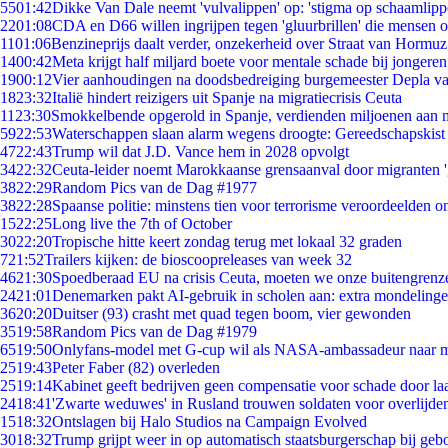
55
01:42
Dikke Van Dale neemt 'vulvalippen' op: 'stigma op schaamlip
22
01:08
CDA en D66 willen ingrijpen tegen 'gluurbrillen' die mensen 
11
01:06
Benzineprijs daalt verder, onzekerheid over Straat van Hormuz 
14
00:42
Meta krijgt half miljard boete voor mentale schade bij jongeren
19
00:12
Vier aanhoudingen na doodsbedreiging burgemeester Depla v
18
23:32
Italië hindert reizigers uit Spanje na migratiecrisis Ceuta
11
23:30
Smokkelbende opgerold in Spanje, verdienden miljoenen aan 
59
22:53
Waterschappen slaan alarm wegens droogte: Gereedschapskist
47
22:43
Trump wil dat J.D. Vance hem in 2028 opvolgt
34
22:32
Ceuta-leider noemt Marokkaanse grensaanval door migranten 
38
22:29
Random Pics van de Dag #1977
38
22:28
Spaanse politie: minstens tien voor terrorisme veroordeelden 
15
22:25
Long live the 7th of October
30
22:20
Tropische hitte keert zondag terug met lokaal 32 graden
7
21:52
Trailers kijken: de bioscoopreleases van week 32
46
21:30
Spoedberaad EU na crisis Ceuta, moeten we onze buitengrenz
24
21:01
Denemarken pakt AI-gebruik in scholen aan: extra mondeling
36
20:20
Duitser (93) crasht met quad tegen boom, vier gewonden
35
19:58
Random Pics van de Dag #1979
65
19:50
Onlyfans-model met G-cup wil als NASA-ambassadeur naar 
25
19:43
Peter Faber (82) overleden
25
19:14
Kabinet geeft bedrijven geen compensatie voor schade door la
24
18:41
'Zwarte weduwes' in Rusland trouwen soldaten voor overlijden
15
18:32
Ontslagen bij Halo Studios na Campaign Evolved
30
18:32
Trump grijpt weer in op automatisch staatsburgerschap bij geb