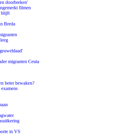
pen doorbreken'
ongemerkt filmen
blijft
an Breda
migranten
 leeg
'gruweldaad'
onder migranten Ceuta
en beter bewaken?
e examens
maan
agwater
suitkering
oorte in VS