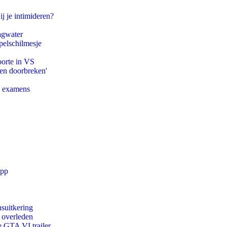
ij je intimideren?
agwater
pelschilmesje
oorte in VS
pen doorbreken'
e examens
app
suitkering
d overleden
e GTA VI trailer