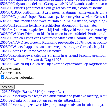
65
06/08
Onlyfans-model met G-cup wil als NASA-ambassadeur naar 
24
06/08
Huisarts per direct uit vak gezet om ernstig alcoholmisbruik
3
06/08
XBOX platform krijgt zijn eigen "Platinum" achievements dit ja
12
06/08
Capibara's lopen Braziliaans parlementsgebouw Mato Grosso 
69
06/08
Israël meldt dood twee militairen in Zuid-Libanon, vergeldin
15
06/08
Hiroshima herdenkt slachtoffers atoombom, 81 jaar later
19
06/08
Drone met explosieven bij Duits vliegveld voedt vrees voor hy
34
06/08
Wakker Dier dient klacht in tegen insectenfabriek Protix om 
22
06/08
Iran en Oman eens over route Straat van Hormuz, VS buitensp
26
06/08
NAVO zet wegens Russische provocatie 250% meer gevechtsvl
59
06/08
Waterschappen slaan alarm wegens droogte: Gereedschapskist
1
06/08
Forensics: Crime Scene Detective
23
06/08
Zorgmedewerkster die 's nachts haar vriend bezocht terecht on
38
06/08
Random Pics van de Dag #1977
18
05/08
Datalek bij Bol en de Bijenkorf na cyberaanval op logistiek pa
Actieve items
Actieve items
Scrollbar gebruiken
opslaan
12
03:57
VrijMiBabes #316 (not very sfw!)
65
03:26
Meer agressie tegen een andersluidende politieke mening, laat j
23
03:02
Quake krijgt na 30 jaar een gratis uitbreiding
29
01:55
Voedselprijzen wereldwijd op hoogste niveau in ruim drie jaar