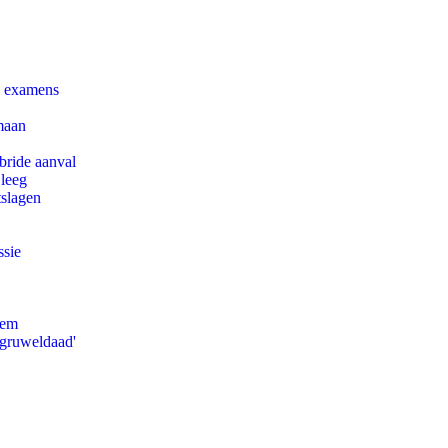
e examens
maan
bride aanval
 leeg
tslagen
ssie
eem
'gruweldaad'