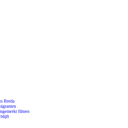
an Breda
migranten
ongemerkt filmen
lijft