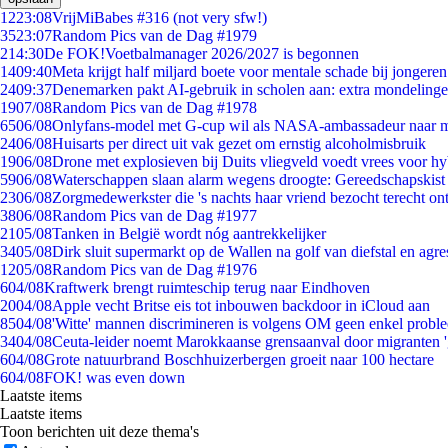
12
23:08
VrijMiBabes #316 (not very sfw!)
35
23:07
Random Pics van de Dag #1979
2
14:30
De FOK!Voetbalmanager 2026/2027 is begonnen
14
09:40
Meta krijgt half miljard boete voor mentale schade bij jongeren
24
09:37
Denemarken pakt AI-gebruik in scholen aan: extra mondeling
19
07/08
Random Pics van de Dag #1978
65
06/08
Onlyfans-model met G-cup wil als NASA-ambassadeur naar 
24
06/08
Huisarts per direct uit vak gezet om ernstig alcoholmisbruik
19
06/08
Drone met explosieven bij Duits vliegveld voedt vrees voor hy
59
06/08
Waterschappen slaan alarm wegens droogte: Gereedschapskist
23
06/08
Zorgmedewerkster die 's nachts haar vriend bezocht terecht on
38
06/08
Random Pics van de Dag #1977
21
05/08
Tanken in België wordt nóg aantrekkelijker
34
05/08
Dirk sluit supermarkt op de Wallen na golf van diefstal en agre
12
05/08
Random Pics van de Dag #1976
6
04/08
Kraftwerk brengt ruimteschip terug naar Eindhoven
20
04/08
Apple vecht Britse eis tot inbouwen backdoor in iCloud aan
85
04/08
'Witte' mannen discrimineren is volgens OM geen enkel probl
34
04/08
Ceuta-leider noemt Marokkaanse grensaanval door migranten 
6
04/08
Grote natuurbrand Boschhuizerbergen groeit naar 100 hectare
6
04/08
FOK! was even down
Laatste items
Laatste items
Toon berichten uit deze thema's