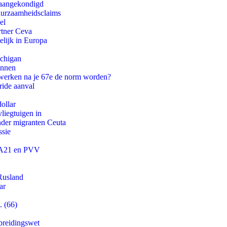
g aangekondigd
duurzaamheidsclaims
el
rtner Ceva
lijk in Europa
ichigan
innen
 werken na je 67e de norm worden?
ride aanval
ollar
iegtuigen in
onder migranten Ceuta
ssie
 JA21 en PVV
Rusland
ar
. (66)
preidingswet