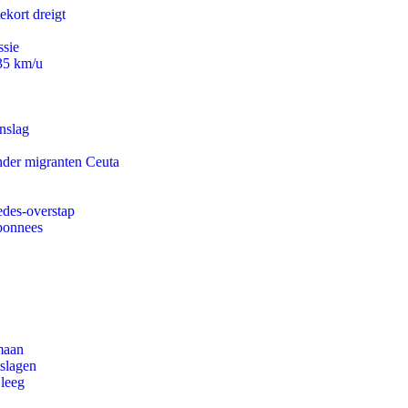
ekort dreigt
ssie
235 km/u
nslag
onder migranten Ceuta
edes-overstap
abonnees
maan
tslagen
 leeg