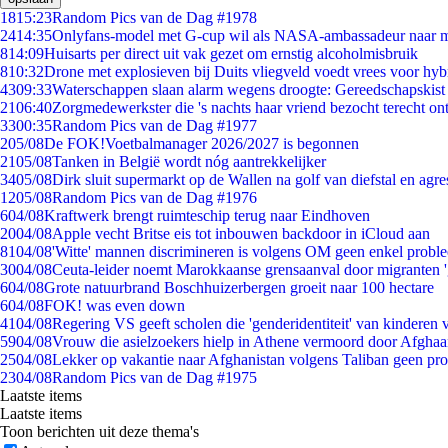
18
15:23
Random Pics van de Dag #1978
24
14:35
Onlyfans-model met G-cup wil als NASA-ambassadeur naar 
8
14:09
Huisarts per direct uit vak gezet om ernstig alcoholmisbruik
8
10:32
Drone met explosieven bij Duits vliegveld voedt vrees voor hyb
43
09:33
Waterschappen slaan alarm wegens droogte: Gereedschapskist
21
06:40
Zorgmedewerkster die 's nachts haar vriend bezocht terecht on
33
00:35
Random Pics van de Dag #1977
2
05/08
De FOK!Voetbalmanager 2026/2027 is begonnen
21
05/08
Tanken in België wordt nóg aantrekkelijker
34
05/08
Dirk sluit supermarkt op de Wallen na golf van diefstal en agre
12
05/08
Random Pics van de Dag #1976
6
04/08
Kraftwerk brengt ruimteschip terug naar Eindhoven
20
04/08
Apple vecht Britse eis tot inbouwen backdoor in iCloud aan
81
04/08
'Witte' mannen discrimineren is volgens OM geen enkel probl
30
04/08
Ceuta-leider noemt Marokkaanse grensaanval door migranten 
6
04/08
Grote natuurbrand Boschhuizerbergen groeit naar 100 hectare
6
04/08
FOK! was even down
41
04/08
Regering VS geeft scholen die 'genderidentiteit' van kinderen
59
04/08
Vrouw die asielzoekers hielp in Athene vermoord door Afghaa
25
04/08
Lekker op vakantie naar Afghanistan volgens Taliban geen pr
23
04/08
Random Pics van de Dag #1975
Laatste items
Laatste items
Toon berichten uit deze thema's