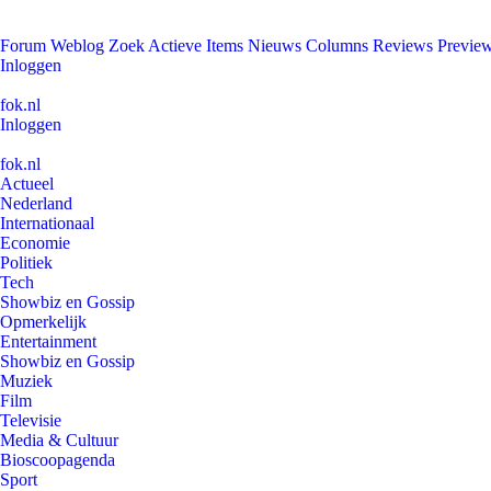
Forum
Weblog
Zoek
Actieve Items
Nieuws
Columns
Reviews
Previe
Inloggen
fok.nl
Inloggen
fok.nl
Actueel
Nederland
Internationaal
Economie
Politiek
Tech
Showbiz en Gossip
Opmerkelijk
Entertainment
Showbiz en Gossip
Muziek
Film
Televisie
Media & Cultuur
Bioscoopagenda
Sport