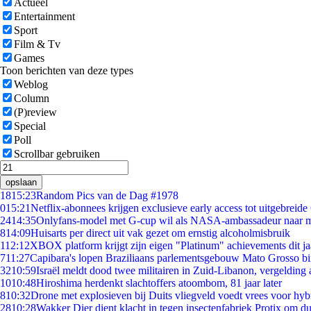
Actueel
Entertainment
Sport
Film & Tv
Games
Toon berichten van deze types
Weblog
Column
(P)review
Special
Poll
Scrollbar gebruiken
opslaan
18
15:23
Random Pics van de Dag #1978
0
15:21
Netflix-abonnees krijgen exclusieve early access tot uitgebreide
24
14:35
Onlyfans-model met G-cup wil als NASA-ambassadeur naar 
8
14:09
Huisarts per direct uit vak gezet om ernstig alcoholmisbruik
1
12:12
XBOX platform krijgt zijn eigen "Platinum" achievements dit ja
7
11:27
Capibara's lopen Braziliaans parlementsgebouw Mato Grosso b
32
10:59
Israël meldt dood twee militairen in Zuid-Libanon, vergeldin
10
10:48
Hiroshima herdenkt slachtoffers atoombom, 81 jaar later
8
10:32
Drone met explosieven bij Duits vliegveld voedt vrees voor hyb
28
10:28
Wakker Dier dient klacht in tegen insectenfabriek Protix om 