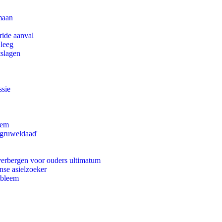
maan
ride aanval
 leeg
tslagen
ssie
eem
'gruweldaad'
 verbergen voor ouders ultimatum
nse asielzoeker
obleem