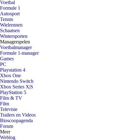
Voetbal
Formule 1
Autosport
Tennis
Wielrennen
Schaatsen
Wintersporten
Managerspelen
Voetbalmanager
Formule 1-manager
Games
PC
Playstation 4
Xbox One
Nintendo Switch
Xbox Series X|S
PlayStation 5
Film & TV
Film
Televisie
Trailers en Videos
Bioscoopagenda
Forum
Meer
Weblog