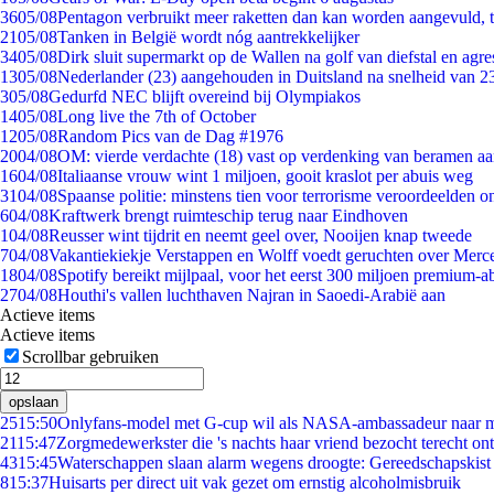
36
05/08
Pentagon verbruikt meer raketten dan kan worden aangevuld, t
21
05/08
Tanken in België wordt nóg aantrekkelijker
34
05/08
Dirk sluit supermarkt op de Wallen na golf van diefstal en agre
13
05/08
Nederlander (23) aangehouden in Duitsland na snelheid van 
3
05/08
Gedurfd NEC blijft overeind bij Olympiakos
14
05/08
Long live the 7th of October
12
05/08
Random Pics van de Dag #1976
20
04/08
OM: vierde verdachte (18) vast op verdenking van beramen aa
16
04/08
Italiaanse vrouw wint 1 miljoen, gooit kraslot per abuis weg
31
04/08
Spaanse politie: minstens tien voor terrorisme veroordeelden 
6
04/08
Kraftwerk brengt ruimteschip terug naar Eindhoven
1
04/08
Reusser wint tijdrit en neemt geel over, Nooijen knap tweede
7
04/08
Vakantiekiekje Verstappen en Wolff voedt geruchten over Merc
18
04/08
Spotify bereikt mijlpaal, voor het eerst 300 miljoen premium-
27
04/08
Houthi's vallen luchthaven Najran in Saoedi-Arabië aan
Actieve items
Actieve items
Scrollbar gebruiken
opslaan
25
15:50
Onlyfans-model met G-cup wil als NASA-ambassadeur naar 
21
15:47
Zorgmedewerkster die 's nachts haar vriend bezocht terecht on
43
15:45
Waterschappen slaan alarm wegens droogte: Gereedschapskist
8
15:37
Huisarts per direct uit vak gezet om ernstig alcoholmisbruik