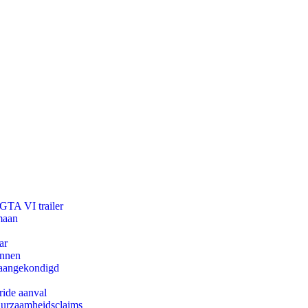
 GTA VI trailer
maan
ar
innen
g aangekondigd
ride aanval
duurzaamheidsclaims