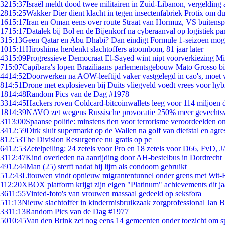
32
15:37
Israël meldt dood twee militairen in Zuid-Libanon, vergeldin
28
15:25
Wakker Dier dient klacht in tegen insectenfabriek Protix om 
16
15:17
Iran en Oman eens over route Straat van Hormuz, VS buitensp
17
15:17
Datalek bij Bol en de Bijenkorf na cyberaanval op logistiek pa
3
15:13
Geen Qatar en Abu Dhabi? Dan eindigt Formule 1-seizoen moge
10
15:11
Hiroshima herdenkt slachtoffers atoombom, 81 jaar later
43
15:09
Progressieve Democraat El-Sayed wint nipt voorverkiezing M
7
15:07
Capibara's lopen Braziliaans parlementsgebouw Mato Grosso b
44
14:52
Doorwerken na AOW-leeftijd vaker vastgelegd in cao's, moet
8
14:51
Drone met explosieven bij Duits vliegveld voedt vrees voor hyb
18
14:48
Random Pics van de Dag #1978
33
14:45
Hackers roven Coldcard-bitcoinwallets leeg voor 114 miljoen d
18
14:39
NAVO zet wegens Russische provocatie 250% meer gevechtsvl
31
13:00
Spaanse politie: minstens tien voor terrorisme veroordeelden 
34
12:59
Dirk sluit supermarkt op de Wallen na golf van diefstal en agre
8
12:53
The Division Resurgence nu gratis op pc
64
12:53
Zetelpeiling: 24 zetels voor Pro en 18 zetels voor D66, FvD,
31
12:47
Kind overleden na aanrijding door AH-bestelbus in Dordrecht
49
12:44
Man (25) sterft nadat hij lijm als condoom gebruikt
5
12:43
Litouwen vindt opnieuw migrantentunnel onder grens met Wit-
1
12:20
XBOX platform krijgt zijn eigen "Platinum" achievements dit ja
36
11:55
Vinted-foto's van vrouwen massaal gedeeld op seksfora
5
11:13
Nieuw slachtoffer in kindermisbruikzaak zorgprofessional Jan B
33
11:13
Random Pics van de Dag #1977
50
10:45
Van den Brink zet nog eens 14 gemeenten onder toezicht om s