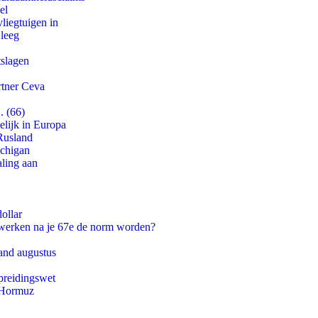
el
iegtuigen in
 leeg
tslagen
rtner Ceva
. (66)
lijk in Europa
Rusland
ichigan
aling aan
ollar
 werken na je 67e de norm worden?
and augustus
preidingswet
n Hormuz