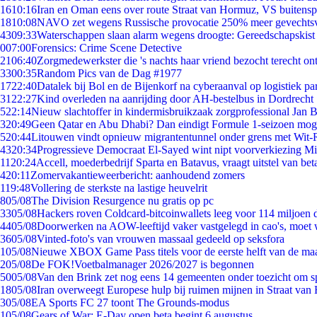
16
10:16
Iran en Oman eens over route Straat van Hormuz, VS buitensp
18
10:08
NAVO zet wegens Russische provocatie 250% meer gevechtsvl
43
09:33
Waterschappen slaan alarm wegens droogte: Gereedschapskist
0
07:00
Forensics: Crime Scene Detective
21
06:40
Zorgmedewerkster die 's nachts haar vriend bezocht terecht on
33
00:35
Random Pics van de Dag #1977
17
22:40
Datalek bij Bol en de Bijenkorf na cyberaanval op logistiek pa
31
22:27
Kind overleden na aanrijding door AH-bestelbus in Dordrecht
5
22:14
Nieuw slachtoffer in kindermisbruikzaak zorgprofessional Jan B
3
20:49
Geen Qatar en Abu Dhabi? Dan eindigt Formule 1-seizoen moge
5
20:44
Litouwen vindt opnieuw migrantentunnel onder grens met Wit-
43
20:34
Progressieve Democraat El-Sayed wint nipt voorverkiezing M
11
20:24
Accell, moederbedrijf Sparta en Batavus, vraagt uitstel van bet
4
20:11
Zomervakantieweerbericht: aanhoudend zomers
1
19:48
Vollering de sterkste na lastige heuvelrit
8
05/08
The Division Resurgence nu gratis op pc
33
05/08
Hackers roven Coldcard-bitcoinwallets leeg voor 114 miljoen d
44
05/08
Doorwerken na AOW-leeftijd vaker vastgelegd in cao's, moet
36
05/08
Vinted-foto's van vrouwen massaal gedeeld op seksfora
1
05/08
Nieuwe XBOX Game Pass titels voor de eerste helft van de ma
2
05/08
De FOK!Voetbalmanager 2026/2027 is begonnen
50
05/08
Van den Brink zet nog eens 14 gemeenten onder toezicht om s
18
05/08
Iran overweegt Europese hulp bij ruimen mijnen in Straat va
3
05/08
EA Sports FC 27 toont The Grounds-modus
1
05/08
Gears of War: E-Day open beta begint 6 augustus