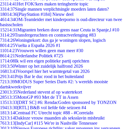
231
14:41
Het FOK!kers maken teringherrie topic
33
14:37
Single mannen verplichtsingle moeders laten daten?
180
14:36
[PlayStation #184] Nieuw deel
46
14:34
OM-Teamleider met kinderporno is oud-directeur van twee
basisscholen
152
14:31
Migranten breken door grens naar Ceuta in Spanje,l #10
31
14:29
Transfergeruchten en contractverlenging #83
73
14:26
Woningtekort: dus ga je woningen slopen, logisch
80
14:25
Vuelta a España 2026 #1
110
14:23
Vrouwen willen geen man meer #30
86
14:21
Nederlandse Politiek #725
17
14:08
Ik wil een eigen politieke partij oprichten
19
13:50
Winter op het zuidelijk halfrond 2026
168
13:43
Voorspel hier het warmtegetal van 2026
29
13:41
Prijs Bar le duc rood in het buitenland
72
13:39
MODUS Super Series Darts #2: 's werelds mooiste
dartskweekvijver
230
13:35
Nederland stevent af op watertekort
285
13:35
MotoGP #93 Met de TT in Assen
135
13:33
[DRT SC] #6: RendacGoden sponsored by TONZON
194
13:30
[RTL] B&B vol liefde 6de seizoen #4
18
13:14
Centraal FC Utrecht topic #88 - #CorreiaIn
32
13:14
Dakloze vrouw maanden als seksslavin misbruikt
76
13:13
[IndyCar] #115 We're in Nashville Tennessee
20
13:10
Nieuwe Europese richtlijn: vaker repareren ipv vervangen