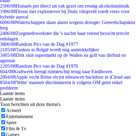
maan
25
06/08
Huisarts per direct uit vak gezet om ernstig alcoholmisbruik
19
06/08
Drone met explosieven bij Duits vliegveld voedt vrees voor
hybride aanval
60
06/08
Waterschappen slaan alarm wegens droogte: Gereedschapskist
leeg
24
06/08
Zorgmedewerkster die 's nachts haar vriend bezocht terecht
ontslagen
38
06/08
Random Pics van de Dag #1977
21
05/08
Tanken in België wordt nóg aantrekkelijker
34
05/08
Dirk sluit supermarkt op de Wallen na golf van diefstal en
agressie
12
05/08
Random Pics van de Dag #1976
6
04/08
Kraftwerk brengt ruimteschip terug naar Eindhoven
20
04/08
Apple vecht Britse eis tot inbouwen backdoor in iCloud aan
85
04/08
'Witte' mannen discrimineren is volgens OM geen enkel
probleem
Laatste items
Laatste items
Toon berichten uit deze thema's
Actueel
Entertainment
Sport
Film & Tv
Games