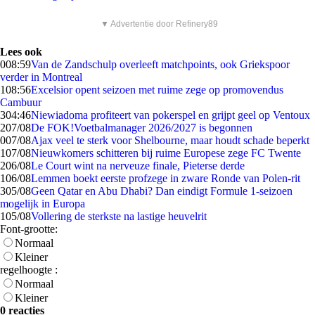
▼ Advertentie door Refinery89
Lees ook
0
08:59
Van de Zandschulp overleeft matchpoints, ook Griekspoor
verder in Montreal
1
08:56
Excelsior opent seizoen met ruime zege op promovendus
Cambuur
3
04:46
Niewiadoma profiteert van pokerspel en grijpt geel op Ventoux
2
07/08
De FOK!Voetbalmanager 2026/2027 is begonnen
0
07/08
Ajax veel te sterk voor Shelbourne, maar houdt schade beperkt
1
07/08
Nieuwkomers schitteren bij ruime Europese zege FC Twente
2
06/08
Le Court wint na nerveuze finale, Pieterse derde
1
06/08
Lemmen boekt eerste profzege in zware Ronde van Polen-rit
3
05/08
Geen Qatar en Abu Dhabi? Dan eindigt Formule 1-seizoen
mogelijk in Europa
1
05/08
Vollering de sterkste na lastige heuvelrit
Font-grootte:
Normaal
Kleiner
regelhoogte :
Normaal
Kleiner
0 reacties