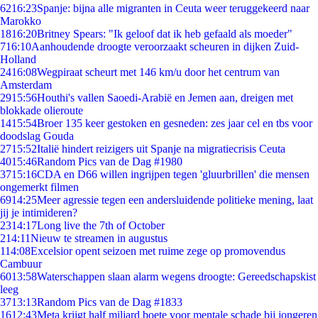
62
16:23
Spanje: bijna alle migranten in Ceuta weer teruggekeerd naar
Marokko
18
16:20
Britney Spears: "Ik geloof dat ik heb gefaald als moeder"
7
16:10
Aanhoudende droogte veroorzaakt scheuren in dijken Zuid-
Holland
24
16:08
Wegpiraat scheurt met 146 km/u door het centrum van
Amsterdam
29
15:56
Houthi's vallen Saoedi-Arabië en Jemen aan, dreigen met
blokkade olieroute
14
15:54
Broer 135 keer gestoken en gesneden: zes jaar cel en tbs voor
doodslag Gouda
27
15:52
Italië hindert reizigers uit Spanje na migratiecrisis Ceuta
40
15:46
Random Pics van de Dag #1980
37
15:16
CDA en D66 willen ingrijpen tegen 'gluurbrillen' die mensen
ongemerkt filmen
69
14:25
Meer agressie tegen een andersluidende politieke mening, laat
jij je intimideren?
23
14:17
Long live the 7th of October
2
14:11
Nieuw te streamen in augustus
1
14:08
Excelsior opent seizoen met ruime zege op promovendus
Cambuur
60
13:58
Waterschappen slaan alarm wegens droogte: Gereedschapskist
leeg
37
13:13
Random Pics van de Dag #1833
16
12:43
Meta krijgt half miljard boete voor mentale schade bij jongeren