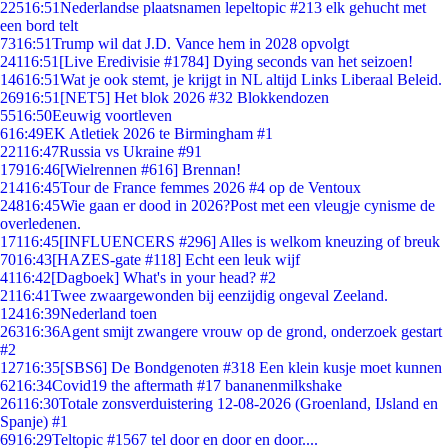
225
16:51
Nederlandse plaatsnamen lepeltopic #213 elk gehucht met
een bord telt
73
16:51
Trump wil dat J.D. Vance hem in 2028 opvolgt
241
16:51
[Live Eredivisie #1784] Dying seconds van het seizoen!
146
16:51
Wat je ook stemt, je krijgt in NL altijd Links Liberaal Beleid.
269
16:51
[NET5] Het blok 2026 #32 Blokkendozen
55
16:50
Eeuwig voortleven
6
16:49
EK Atletiek 2026 te Birmingham #1
221
16:47
Russia vs Ukraine #91
179
16:46
[Wielrennen #616] Brennan!
214
16:45
Tour de France femmes 2026 #4 op de Ventoux
248
16:45
Wie gaan er dood in 2026?Post met een vleugje cynisme de
overledenen.
171
16:45
[INFLUENCERS #296] Alles is welkom kneuzing of breuk
70
16:43
[HAZES-gate #118] Echt een leuk wijf
41
16:42
[Dagboek] What's in your head? #2
21
16:41
Twee zwaargewonden bij eenzijdig ongeval Zeeland.
124
16:39
Nederland toen
263
16:36
Agent smijt zwangere vrouw op de grond, onderzoek gestart
#2
127
16:35
[SBS6] De Bondgenoten #318 Een klein kusje moet kunnen
62
16:34
Covid19 the aftermath #17 bananenmilkshake
261
16:30
Totale zonsverduistering 12-08-2026 (Groenland, IJsland en
Spanje) #1
69
16:29
Teltopic #1567 tel door en door en door....