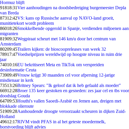
Hormuz blijft
918
18:31
Vier aanhoudingen na doodsbedreiging burgemeester Depla
van Breda
873
12:42
VS: kans op Russische aanval op NAVO-land groeit,
munitietekort wordt probleem
860
18:26
Smokkelbende opgerold in Spanje, verdienden miljoenen aan
migranten
819
09:32
Wegpiraat scheurt met 146 km/u door het centrum van
Amsterdam
802
09:45
Trailers kijken: de bioscoopreleases van week 32
789
17:47
Voedselprijzen wereldwijd op hoogste niveau in ruim drie
jaar
740
10:16
EU bekritiseert Meta en TikTok om verspreiden
desinformatie Ceuta
739
09:49
Vrouw krijgt 30 maanden cel voor afpersing 12-jarige
misdienaar in kerk
735
13:26
Britney Spears: "Ik geloof dat ik heb gefaald als moeder"
669
12:28
Broer 135 keer gestoken en gesneden: zes jaar cel en tbs voor
doodslag Gouda
647
09:53
Houthi's vallen Saoedi-Arabië en Jemen aan, dreigen met
blokkade olieroute
519
09:28
Aanhoudende droogte veroorzaakt scheuren in dijken Zuid-
Holland
496
12:17
RIVM vindt PFAS in al het geteste moedermelk,
borstvoeding blijft advies