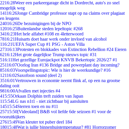
22
16:28
Weer een parkeergarage dicht in Dordrecht, auto's zo snel
mogelijk weg
141
16:26
Jonge Cambridge professor stapt op na claims over plagiaat
en leugens
240
16:26
De bezuinigingen bij de NPO
120
16:25
Buitenlandse steden lepeltopic #268
34
16:23
Het hele alfabet #108 en 4letterwoord
78
16:21
Huisarts doet haar werk onder invloed van alcohol
1
16:21
UEFA Super Cup #1 PSG - Aston Villa
273
16:13
Protesten en blokkades van Extinction Rebellion #24 Eieren
62
16:12
Het grote dagelijkse Trump nieuws topic #31
5
16:11
Het gezellige Eurojackpot KNVB Bekertopic 2026/27 #1
251
16:07
Oorlog Iran #136 Bridge and powerplant day incoming?
85
16:03
Voorspellingstopic: Wie is hier de weerkundige? #16
121
16:02
Saxofoon sound (deel 2)
35
16:01
Vertrouwen in economie neemt flink af, op een na grootse
daling ooit
98
16:00
Afvallen met injecties #4
4
15:55
Orkaan Dolphin treft zuiden van Japan
1
15:54
LG nas n1t1 - niet zichtbaar bij aansluiten
145
15:54
Sterren toen en nu #11
257
15:50
[Videoland] B&B vol liefde 6de seizoen #1 voor de
vooruitkijkers
276
15:49
Van kleuter tot puber deel 184
180
15:48
Wat is jullie binnenhuistemperatuur? #81 Horrorzomer