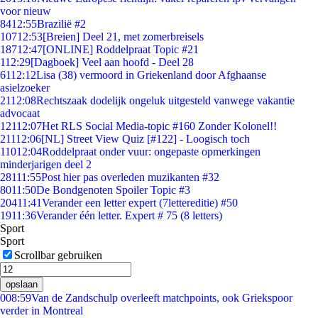
voor nieuw
84
12:55
Brazilië #2
107
12:53
[Breien] Deel 21, met zomerbreisels
187
12:47
[ONLINE] Roddelpraat Topic #21
1
12:29
[Dagboek] Veel aan hoofd - Deel 28
61
12:12
Lisa (38) vermoord in Griekenland door Afghaanse
asielzoeker
21
12:08
Rechtszaak dodelijk ongeluk uitgesteld vanwege vakantie
advocaat
121
12:07
Het RLS Social Media-topic #160 Zonder Kolonel!!
211
12:06
[NL] Street View Quiz [#122] - Loogisch toch
110
12:04
Roddelpraat onder vuur: ongepaste opmerkingen
minderjarigen deel 2
281
11:55
Post hier pas overleden muzikanten #32
80
11:50
De Bondgenoten Spoiler Topic #3
204
11:41
Verander een letter expert (7lettereditie) #50
19
11:36
Verander één letter. Expert # 75 (8 letters)
Sport
Sport
Scrollbar gebruiken
opslaan
0
08:59
Van de Zandschulp overleeft matchpoints, ook Griekspoor
verder in Montreal