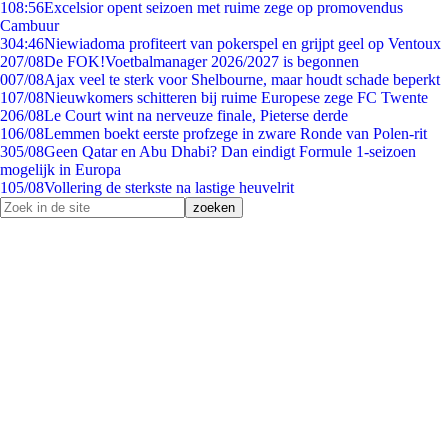
1
08:56
Excelsior opent seizoen met ruime zege op promovendus
Cambuur
3
04:46
Niewiadoma profiteert van pokerspel en grijpt geel op Ventoux
2
07/08
De FOK!Voetbalmanager 2026/2027 is begonnen
0
07/08
Ajax veel te sterk voor Shelbourne, maar houdt schade beperkt
1
07/08
Nieuwkomers schitteren bij ruime Europese zege FC Twente
2
06/08
Le Court wint na nerveuze finale, Pieterse derde
1
06/08
Lemmen boekt eerste profzege in zware Ronde van Polen-rit
3
05/08
Geen Qatar en Abu Dhabi? Dan eindigt Formule 1-seizoen
mogelijk in Europa
1
05/08
Vollering de sterkste na lastige heuvelrit