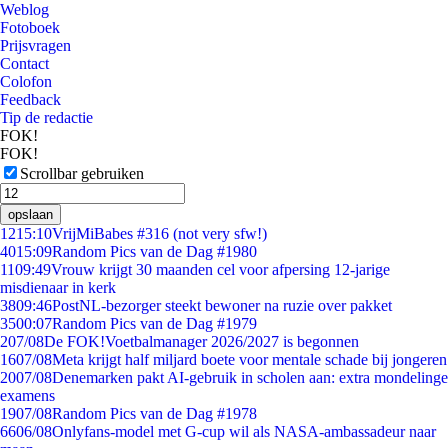
Weblog
Fotoboek
Prijsvragen
Contact
Colofon
Feedback
Tip de redactie
FOK!
FOK!
Scrollbar gebruiken
opslaan
12
15:10
VrijMiBabes #316 (not very sfw!)
40
15:09
Random Pics van de Dag #1980
11
09:49
Vrouw krijgt 30 maanden cel voor afpersing 12-jarige
misdienaar in kerk
38
09:46
PostNL-bezorger steekt bewoner na ruzie over pakket
35
00:07
Random Pics van de Dag #1979
2
07/08
De FOK!Voetbalmanager 2026/2027 is begonnen
16
07/08
Meta krijgt half miljard boete voor mentale schade bij jongeren
20
07/08
Denemarken pakt AI-gebruik in scholen aan: extra mondelinge
examens
19
07/08
Random Pics van de Dag #1978
66
06/08
Onlyfans-model met G-cup wil als NASA-ambassadeur naar