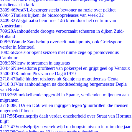
misdienaar in kerk
38
09:46
PostNL-bezorger steekt bewoner na ruzie over pakket
6
09:45
Trailers kijken: de bioscoopreleases van week 32
24
09:32
Wegpiraat scheurt met 146 km/u door het centrum van
Amsterdam
7
09:28
Aanhoudende droogte veroorzaakt scheuren in dijken Zuid-
Holland
0
08:59
Van de Zandschulp overleeft matchpoints, ook Griekspoor
verder in Montreal
1
08:56
Excelsior opent seizoen met ruime zege op promovendus
Cambuur
2
08:35
Nieuw te streamen in augustus
3
04:46
Niewiadoma profiteert van pokerspel en grijpt geel op Ventoux
35
00:07
Random Pics van de Dag #1979
27
18:47
Italië hindert reizigers uit Spanje na migratiecrisis Ceuta
24
18:31
Vier aanhoudingen na doodsbedreiging burgemeester Depla
van Breda
11
18:26
Smokkelbende opgerold in Spanje, verdienden miljoenen aan
migranten
37
18:08
CDA en D66 willen ingrijpen tegen 'gluurbrillen' die mensen
ongemerkt filmen
11
17:56
Benzineprijs daalt verder, onzekerheid over Straat van Hormuz
blijft
42
17:47
Voedselprijzen wereldwijd op hoogste niveau in ruim drie jaar
23
07/08
Quake krijgt na 30 jaar een gratis uitbreiding