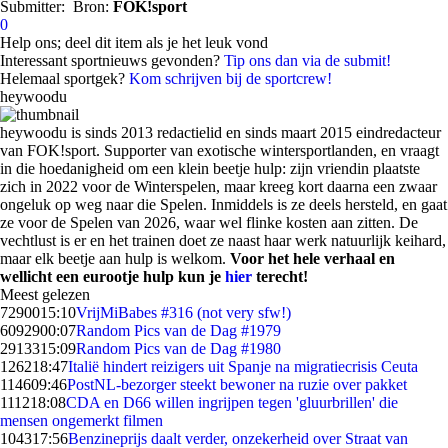
Submitter:
Bron:
FOK!sport
0
Help ons; deel dit item als je het leuk vond
Interessant sportnieuws gevonden?
Tip ons dan via de submit!
Helemaal sportgek?
Kom schrijven bij de sportcrew!
heywoodu
heywoodu is sinds 2013 redactielid en sinds maart 2015 eindredacteur
van FOK!sport. Supporter van exotische wintersportlanden, en vraagt
in die hoedanigheid om een klein beetje hulp: zijn vriendin plaatste
zich in 2022 voor de Winterspelen, maar kreeg kort daarna een zwaar
ongeluk op weg naar die Spelen. Inmiddels is ze deels hersteld, en gaat
ze voor de Spelen van 2026, waar wel flinke kosten aan zitten. De
vechtlust is er en het trainen doet ze naast haar werk natuurlijk keihard,
maar elk beetje aan hulp is welkom.
Voor het hele verhaal en
wellicht een eurootje hulp kun je
hier
terecht!
Meest gelezen
72900
15:10
VrijMiBabes #316 (not very sfw!)
60929
00:07
Random Pics van de Dag #1979
29133
15:09
Random Pics van de Dag #1980
1262
18:47
Italië hindert reizigers uit Spanje na migratiecrisis Ceuta
1146
09:46
PostNL-bezorger steekt bewoner na ruzie over pakket
1112
18:08
CDA en D66 willen ingrijpen tegen 'gluurbrillen' die
mensen ongemerkt filmen
1043
17:56
Benzineprijs daalt verder, onzekerheid over Straat van