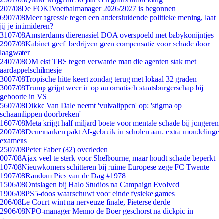
2
07/08
De FOK!Voetbalmanager 2026/2027 is begonnen
69
07/08
Meer agressie tegen een andersluidende politieke mening, laat
jij je intimideren?
31
07/08
Amsterdams dierenasiel DOA overspoeld met babykonijntjes
29
07/08
Kabinet geeft bedrijven geen compensatie voor schade door
laagwater
24
07/08
OM eist TBS tegen verwarde man die agenten stak met
aardappelschilmesje
30
07/08
Tropische hitte keert zondag terug met lokaal 32 graden
30
07/08
Trump grijpt weer in op automatisch staatsburgerschap bij
geboorte in VS
56
07/08
Dikke Van Dale neemt 'vulvalippen' op: 'stigma op
schaamlippen doorbreken'
16
07/08
Meta krijgt half miljard boete voor mentale schade bij jongeren
20
07/08
Denemarken pakt AI-gebruik in scholen aan: extra mondelinge
examens
25
07/08
Peter Faber (82) overleden
0
07/08
Ajax veel te sterk voor Shelbourne, maar houdt schade beperkt
1
07/08
Nieuwkomers schitteren bij ruime Europese zege FC Twente
19
07/08
Random Pics van de Dag #1978
15
06/08
Ontslagen bij Halo Studios na Campaign Evolved
19
06/08
PS5-doos waarschuwt voor einde fysieke games
2
06/08
Le Court wint na nerveuze finale, Pieterse derde
29
06/08
NPO-manager Menno de Boer geschorst na dickpic in