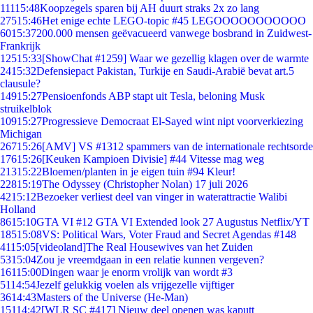
111
15:48
Koopzegels sparen bij AH duurt straks 2x zo lang
275
15:46
Het enige echte LEGO-topic #45 LEGOOOOOOOOOOO
60
15:37
200.000 mensen geëvacueerd vanwege bosbrand in Zuidwest-
Frankrijk
125
15:33
[ShowChat #1259] Waar we gezellig klagen over de warmte
24
15:32
Defensiepact Pakistan, Turkije en Saudi-Arabië bevat art.5
clausule?
149
15:27
Pensioenfonds ABP stapt uit Tesla, beloning Musk
struikelblok
109
15:27
Progressieve Democraat El-Sayed wint nipt voorverkiezing
Michigan
267
15:26
[AMV] VS #1312 spammers van de internationale rechtsorde
176
15:26
[Keuken Kampioen Divisie] #44 Vitesse mag weg
213
15:22
Bloemen/planten in je eigen tuin #94 Kleur!
228
15:19
The Odyssey (Christopher Nolan) 17 juli 2026
42
15:12
Bezoeker verliest deel van vinger in waterattractie Walibi
Holland
86
15:10
GTA VI #12 GTA VI Extended look 27 Augustus Netflix/YT
185
15:08
VS: Political Wars, Voter Fraud and Secret Agendas #148
41
15:05
[videoland]The Real Housewives van het Zuiden
53
15:04
Zou je vreemdgaan in een relatie kunnen vergeven?
161
15:00
Dingen waar je enorm vrolijk van wordt #3
51
14:54
Jezelf gelukkig voelen als vrijgezelle vijftiger
36
14:43
Masters of the Universe (He-Man)
151
14:42
[WLR SC #417] Nieuw deel openen was kaputt