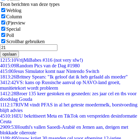
Toon berichten van deze types
Weblog
Column
(P)review
Special
Poll
Scrollbar gebruiken
opslaan
12
15:10
VrijMiBabes #316 (not very sfw!)
40
15:09
Random Pics van de Dag #1980
4
15:00
Jesus Simulator komt naar Nintendo Switch
18
13:26
Britney Spears: "Ik geloof dat ik heb gefaald als moeder"
34
12:42
VS: kans op Russische aanval op NAVO-land groeit,
munitietekort wordt probleem
14
12:28
Broer 135 keer gestoken en gesneden: zes jaar cel en tbs voor
doodslag Gouda
11
12:17
RIVM vindt PFAS in al het geteste moedermelk, borstvoeding
blijft advies
45
10:16
EU bekritiseert Meta en TikTok om verspreiden desinformatie
Ceuta
29
09:53
Houthi's vallen Saoedi-Arabië en Jemen aan, dreigen met
blokkade olieroute
11
09:49
Vrouw krijgt 30 maanden cel voor afpersing 12-jarige