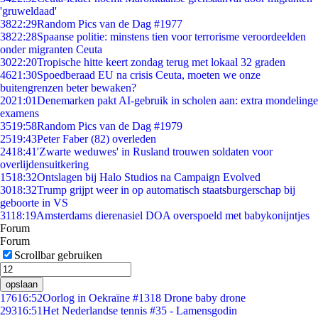
'gruweldaad'
38
22:29
Random Pics van de Dag #1977
38
22:28
Spaanse politie: minstens tien voor terrorisme veroordeelden
onder migranten Ceuta
30
22:20
Tropische hitte keert zondag terug met lokaal 32 graden
46
21:30
Spoedberaad EU na crisis Ceuta, moeten we onze
buitengrenzen beter bewaken?
20
21:01
Denemarken pakt AI-gebruik in scholen aan: extra mondelinge
examens
35
19:58
Random Pics van de Dag #1979
25
19:43
Peter Faber (82) overleden
24
18:41
'Zwarte weduwes' in Rusland trouwen soldaten voor
overlijdensuitkering
15
18:32
Ontslagen bij Halo Studios na Campaign Evolved
30
18:32
Trump grijpt weer in op automatisch staatsburgerschap bij
geboorte in VS
31
18:19
Amsterdams dierenasiel DOA overspoeld met babykonijntjes
Forum
Forum
Scrollbar gebruiken
opslaan
176
16:52
Oorlog in Oekraïne #1318 Drone baby drone
293
16:51
Het Nederlandse tennis #35 - Lamensgodin