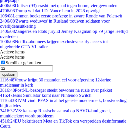
groepsapp
40
06/08
Duitser (93) crasht met quad tegen boom, vier gewonden
47
06/08
Trump wil dat J.D. Vance hem in 2028 opvolgt
1
06/08
Lemmen boekt eerste profzege in zware Ronde van Polen-rit
24
06/08
'Zwarte weduwes' in Rusland trouwen soldaten voor
overlijdensuitkering
14
06/08
Zangeres en Idols-jurylid Jerney Kaagman op 79-jarige leeftijd
overleden
10
06/08
Netflix-abonnees krijgen exclusieve early access tot
uitgebreide GTA VI trailer
Actieve items
Actieve items
Scrollbar gebruiken
opslaan
11
16:48
Vrouw krijgt 30 maanden cel voor afpersing 12-jarige
misdienaar in kerk
38
16:48
PostNL-bezorger steekt bewoner na ruzie over pakket
4
16:47
Jesus Simulator komt naar Nintendo Switch
11
16:43
RIVM vindt PFAS in al het geteste moedermelk, borstvoeding
blijft advies
34
16:32
VS: kans op Russische aanval op NAVO-land groeit,
munitietekort wordt probleem
45
16:24
EU bekritiseert Meta en TikTok om verspreiden desinformatie
Ceuta