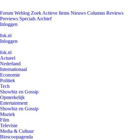
Forum
Weblog
Zoek
Actieve Items
Nieuws
Columns
Reviews
Previews
Specials
Archief
Inloggen
fok.nl
Inloggen
fok.nl
Actueel
Nederland
Internationaal
Economie
Politiek
Tech
Showbiz en Gossip
Opmerkelijk
Entertainment
Showbiz en Gossip
Muziek
Film
Televisie
Media & Cultuur
Bioscoopagenda