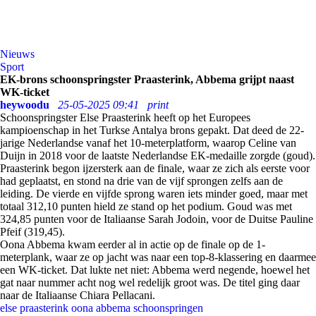
Nieuws
Sport
EK-brons schoonspringster Praasterink, Abbema grijpt naast
WK-ticket
heywoodu
25-05-2025 09:41
print
Schoonspringster Else Praasterink heeft op het Europees
kampioenschap in het Turkse Antalya brons gepakt. Dat deed de 22-
jarige Nederlandse vanaf het 10-meterplatform, waarop Celine van
Duijn in 2018 voor de laatste Nederlandse EK-medaille zorgde (goud).
Praasterink begon ijzersterk aan de finale, waar ze zich als eerste voor
had geplaatst, en stond na drie van de vijf sprongen zelfs aan de
leiding. De vierde en vijfde sprong waren iets minder goed, maar met
totaal 312,10 punten hield ze stand op het podium. Goud was met
324,85 punten voor de Italiaanse Sarah Jodoin, voor de Duitse Pauline
Pfeif (319,45).
Oona Abbema kwam eerder al in actie op de finale op de 1-
meterplank, waar ze op jacht was naar een top-8-klassering en daarmee
een WK-ticket. Dat lukte net niet: Abbema werd negende, hoewel het
gat naar nummer acht nog wel redelijk groot was. De titel ging daar
naar de Italiaanse Chiara Pellacani.
else praasterink
oona abbema
schoonspringen