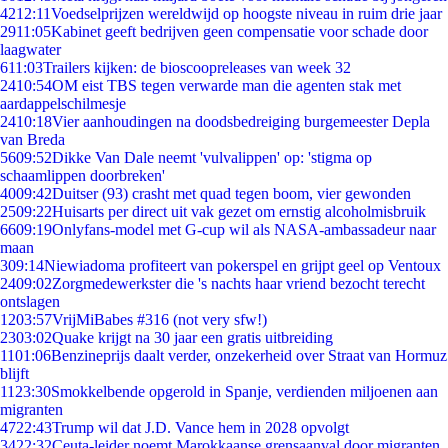
42
12:11
Voedselprijzen wereldwijd op hoogste niveau in ruim drie jaar
29
11:05
Kabinet geeft bedrijven geen compensatie voor schade door
laagwater
6
11:03
Trailers kijken: de bioscoopreleases van week 32
24
10:54
OM eist TBS tegen verwarde man die agenten stak met
aardappelschilmesje
24
10:18
Vier aanhoudingen na doodsbedreiging burgemeester Depla
van Breda
56
09:52
Dikke Van Dale neemt 'vulvalippen' op: 'stigma op
schaamlippen doorbreken'
40
09:42
Duitser (93) crasht met quad tegen boom, vier gewonden
25
09:22
Huisarts per direct uit vak gezet om ernstig alcoholmisbruik
66
09:19
Onlyfans-model met G-cup wil als NASA-ambassadeur naar
maan
3
09:14
Niewiadoma profiteert van pokerspel en grijpt geel op Ventoux
24
09:02
Zorgmedewerkster die 's nachts haar vriend bezocht terecht
ontslagen
12
03:57
VrijMiBabes #316 (not very sfw!)
23
03:02
Quake krijgt na 30 jaar een gratis uitbreiding
11
01:06
Benzineprijs daalt verder, onzekerheid over Straat van Hormuz
blijft
11
23:30
Smokkelbende opgerold in Spanje, verdienden miljoenen aan
migranten
47
22:43
Trump wil dat J.D. Vance hem in 2028 opvolgt
34
22:32
Ceuta-leider noemt Marokkaanse grensaanval door migranten