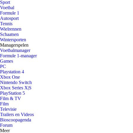
Sport
Voetbal
Formule 1
Autosport
Tennis
Wielrennen
Schaatsen
Wintersporten
Managerspelen
Voetbalmanager
Formule 1-manager
Games
PC
Playstation 4
Xbox One
Nintendo Switch
Xbox Series X|S
PlayStation 5
Film & TV
Film
Televisie
Trailers en Videos
Bioscoopagenda
Forum
Meer