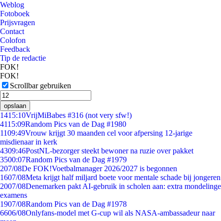
Weblog
Fotoboek
Prijsvragen
Contact
Colofon
Feedback
Tip de redactie
FOK!
FOK!
Scrollbar gebruiken
opslaan
14
15:10
VrijMiBabes #316 (not very sfw!)
41
15:09
Random Pics van de Dag #1980
11
09:49
Vrouw krijgt 30 maanden cel voor afpersing 12-jarige
misdienaar in kerk
43
09:46
PostNL-bezorger steekt bewoner na ruzie over pakket
35
00:07
Random Pics van de Dag #1979
2
07/08
De FOK!Voetbalmanager 2026/2027 is begonnen
16
07/08
Meta krijgt half miljard boete voor mentale schade bij jongeren
20
07/08
Denemarken pakt AI-gebruik in scholen aan: extra mondelinge
examens
19
07/08
Random Pics van de Dag #1978
66
06/08
Onlyfans-model met G-cup wil als NASA-ambassadeur naar