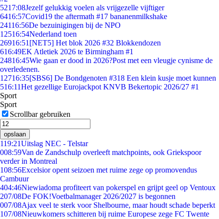
52
17:08
Jezelf gelukkig voelen als vrijgezelle vijftiger
64
16:57
Covid19 the aftermath #17 bananenmilkshake
241
16:56
De bezuinigingen bij de NPO
125
16:54
Nederland toen
269
16:51
[NET5] Het blok 2026 #32 Blokkendozen
6
16:49
EK Atletiek 2026 te Birmingham #1
248
16:45
Wie gaan er dood in 2026?Post met een vleugje cynisme de
overledenen.
127
16:35
[SBS6] De Bondgenoten #318 Een klein kusje moet kunnen
5
16:11
Het gezellige Eurojackpot KNVB Bekertopic 2026/27 #1
Sport
Sport
Scrollbar gebruiken
opslaan
1
19:21
Uitslag NEC - Telstar
0
08:59
Van de Zandschulp overleeft matchpoints, ook Griekspoor
verder in Montreal
1
08:56
Excelsior opent seizoen met ruime zege op promovendus
Cambuur
4
04:46
Niewiadoma profiteert van pokerspel en grijpt geel op Ventoux
2
07/08
De FOK!Voetbalmanager 2026/2027 is begonnen
0
07/08
Ajax veel te sterk voor Shelbourne, maar houdt schade beperkt
1
07/08
Nieuwkomers schitteren bij ruime Europese zege FC Twente