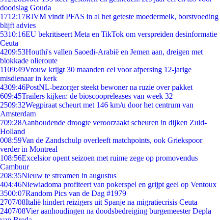
doodslag Gouda
17
12:17
RIVM vindt PFAS in al het geteste moedermelk, borstvoeding
blijft advies
53
10:16
EU bekritiseert Meta en TikTok om verspreiden desinformatie
Ceuta
42
09:53
Houthi's vallen Saoedi-Arabië en Jemen aan, dreigen met
blokkade olieroute
11
09:49
Vrouw krijgt 30 maanden cel voor afpersing 12-jarige
misdienaar in kerk
43
09:46
PostNL-bezorger steekt bewoner na ruzie over pakket
6
09:45
Trailers kijken: de bioscoopreleases van week 32
25
09:32
Wegpiraat scheurt met 146 km/u door het centrum van
Amsterdam
7
09:28
Aanhoudende droogte veroorzaakt scheuren in dijken Zuid-
Holland
0
08:59
Van de Zandschulp overleeft matchpoints, ook Griekspoor
verder in Montreal
1
08:56
Excelsior opent seizoen met ruime zege op promovendus
Cambuur
2
08:35
Nieuw te streamen in augustus
4
04:46
Niewiadoma profiteert van pokerspel en grijpt geel op Ventoux
35
00:07
Random Pics van de Dag #1979
27
07/08
Italië hindert reizigers uit Spanje na migratiecrisis Ceuta
24
07/08
Vier aanhoudingen na doodsbedreiging burgemeester Depla
van Breda