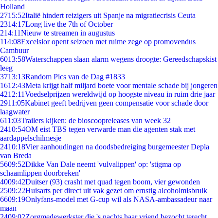
Holland
27
15:52
Italië hindert reizigers uit Spanje na migratiecrisis Ceuta
23
14:17
Long live the 7th of October
2
14:11
Nieuw te streamen in augustus
1
14:08
Excelsior opent seizoen met ruime zege op promovendus
Cambuur
60
13:58
Waterschappen slaan alarm wegens droogte: Gereedschapskist
leeg
37
13:13
Random Pics van de Dag #1833
16
12:43
Meta krijgt half miljard boete voor mentale schade bij jongeren
42
12:11
Voedselprijzen wereldwijd op hoogste niveau in ruim drie jaar
29
11:05
Kabinet geeft bedrijven geen compensatie voor schade door
laagwater
6
11:03
Trailers kijken: de bioscoopreleases van week 32
24
10:54
OM eist TBS tegen verwarde man die agenten stak met
aardappelschilmesje
24
10:18
Vier aanhoudingen na doodsbedreiging burgemeester Depla
van Breda
56
09:52
Dikke Van Dale neemt 'vulvalippen' op: 'stigma op
schaamlippen doorbreken'
40
09:42
Duitser (93) crasht met quad tegen boom, vier gewonden
25
09:22
Huisarts per direct uit vak gezet om ernstig alcoholmisbruik
66
09:19
Onlyfans-model met G-cup wil als NASA-ambassadeur naar
maan
24
09:02
Zorgmedewerkster die 's nachts haar vriend bezocht terecht