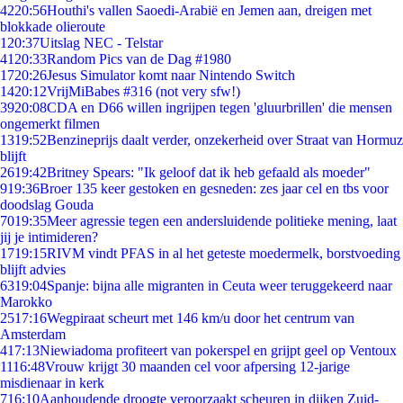
42
20:56
Houthi's vallen Saoedi-Arabië en Jemen aan, dreigen met
blokkade olieroute
1
20:37
Uitslag NEC - Telstar
41
20:33
Random Pics van de Dag #1980
17
20:26
Jesus Simulator komt naar Nintendo Switch
14
20:12
VrijMiBabes #316 (not very sfw!)
39
20:08
CDA en D66 willen ingrijpen tegen 'gluurbrillen' die mensen
ongemerkt filmen
13
19:52
Benzineprijs daalt verder, onzekerheid over Straat van Hormuz
blijft
26
19:42
Britney Spears: "Ik geloof dat ik heb gefaald als moeder"
9
19:36
Broer 135 keer gestoken en gesneden: zes jaar cel en tbs voor
doodslag Gouda
70
19:35
Meer agressie tegen een andersluidende politieke mening, laat
jij je intimideren?
17
19:15
RIVM vindt PFAS in al het geteste moedermelk, borstvoeding
blijft advies
63
19:04
Spanje: bijna alle migranten in Ceuta weer teruggekeerd naar
Marokko
25
17:16
Wegpiraat scheurt met 146 km/u door het centrum van
Amsterdam
4
17:13
Niewiadoma profiteert van pokerspel en grijpt geel op Ventoux
11
16:48
Vrouw krijgt 30 maanden cel voor afpersing 12-jarige
misdienaar in kerk
7
16:10
Aanhoudende droogte veroorzaakt scheuren in dijken Zuid-