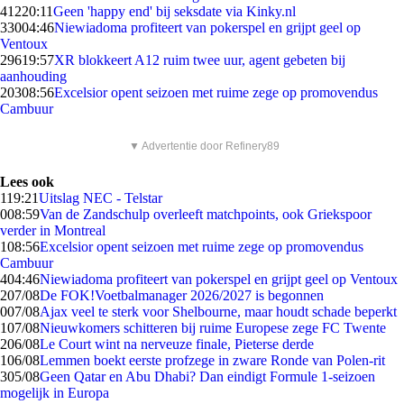
412
20:11
Geen 'happy end' bij seksdate via Kinky.nl
330
04:46
Niewiadoma profiteert van pokerspel en grijpt geel op
Ventoux
296
19:57
XR blokkeert A12 ruim twee uur, agent gebeten bij
aanhouding
203
08:56
Excelsior opent seizoen met ruime zege op promovendus
Cambuur
▼ Advertentie door Refinery89
Lees ook
1
19:21
Uitslag NEC - Telstar
0
08:59
Van de Zandschulp overleeft matchpoints, ook Griekspoor
verder in Montreal
1
08:56
Excelsior opent seizoen met ruime zege op promovendus
Cambuur
4
04:46
Niewiadoma profiteert van pokerspel en grijpt geel op Ventoux
2
07/08
De FOK!Voetbalmanager 2026/2027 is begonnen
0
07/08
Ajax veel te sterk voor Shelbourne, maar houdt schade beperkt
1
07/08
Nieuwkomers schitteren bij ruime Europese zege FC Twente
2
06/08
Le Court wint na nerveuze finale, Pieterse derde
1
06/08
Lemmen boekt eerste profzege in zware Ronde van Polen-rit
3
05/08
Geen Qatar en Abu Dhabi? Dan eindigt Formule 1-seizoen
mogelijk in Europa