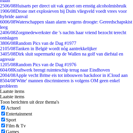
maan
25
06/08
Huisarts per direct uit vak gezet om ernstig alcoholmisbruik
19
06/08
Drone met explosieven bij Duits vliegveld voedt vrees voor
hybride aanval
60
06/08
Waterschappen slaan alarm wegens droogte: Gereedschapskist
leeg
24
06/08
Zorgmedewerkster die 's nachts haar vriend bezocht terecht
ontslagen
38
06/08
Random Pics van de Dag #1977
21
05/08
Tanken in België wordt nóg aantrekkelijker
34
05/08
Dirk sluit supermarkt op de Wallen na golf van diefstal en
agressie
12
05/08
Random Pics van de Dag #1976
6
04/08
Kraftwerk brengt ruimteschip terug naar Eindhoven
20
04/08
Apple vecht Britse eis tot inbouwen backdoor in iCloud aan
85
04/08
'Witte' mannen discrimineren is volgens OM geen enkel
probleem
Laatste items
Laatste items
Toon berichten uit deze thema's
Actueel
Entertainment
Sport
Film & Tv
Games