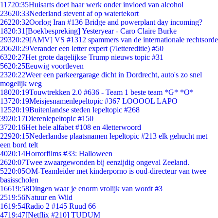
117
20:35
Huisarts doet haar werk onder invloed van alcohol
236
20:33
Nederland stevent af op watertekort
262
20:32
Oorlog Iran #136 Bridge and powerplant day incoming?
18
20:31
[Boekbespreking] Yesteryear - Caro Claire Burke
293
20:29
[AMV] VS #1312 spammers van de internationale rechtsorde
206
20:29
Verander een letter expert (7lettereditie) #50
63
20:27
Het grote dagelijkse Trump nieuws topic #31
56
20:25
Eeuwig voortleven
23
20:22
Weer een parkeergarage dicht in Dordrecht, auto's zo snel
mogelijk weg
180
20:19
Touwtrekken 2.0 #636 - Team 1 beste team *G* *O*
137
20:19
Meisjesnamenlepeltopic #367 LOOOOL LAPO
125
20:19
Buitenlandse steden lepeltopic #268
39
20:17
Dierenlepeltopic #150
37
20:16
Het hele alfabet #108 en 4letterwoord
229
20:15
Nederlandse plaatsnamen lepeltopic #213 elk gehucht met
een bord telt
40
20:14
Horrorfilms #33: Halloween
26
20:07
Twee zwaargewonden bij eenzijdig ongeval Zeeland.
52
20:05
OM-Teamleider met kinderporno is oud-directeur van twee
basisscholen
166
19:58
Dingen waar je enorm vrolijk van wordt #3
25
19:56
Natuur en Wild
16
19:54
Radio 2 #145 Ruud 66
47
19:47
[Netflix #210] TUDUM