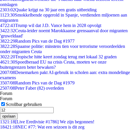
ontslagen
23
03:02
Quake krijgt na 30 jaar een gratis uitbreiding
11
23:30
Smokkelbende opgerold in Spanje, verdienden miljoenen aan
migranten
47
22:43
Trump wil dat J.D. Vance hem in 2028 opvolgt
34
22:32
Ceuta-leider noemt Marokkaanse grensaanval door migranten
'gruweldaad'
38
22:29
Random Pics van de Dag #1977
38
22:28
Spaanse politie: minstens tien voor terrorisme veroordeelden
onder migranten Ceuta
30
22:20
Tropische hitte keert zondag terug met lokaal 32 graden
46
21:30
Spoedberaad EU na crisis Ceuta, moeten we onze
buitengrenzen beter bewaken?
20
07/08
Denemarken pakt AI-gebruik in scholen aan: extra mondelinge
examens
35
07/08
Random Pics van de Dag #1979
25
07/08
Peter Faber (82) overleden
Forum
Forum
Scrollbar gebruiken
opslaan
13
21:18
[Live Eredivisie #1786] We zijn begonnen!
184
21:18
NEC #77: Wat een seizoen is dit zeg