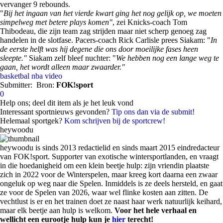
vervanger 9 rebounds.
"
Bij het ingaan van het vierde kwart ging het nog gelijk op, we moeten
simpelweg met betere plays komen"
, zei Knicks-coach Tom
Thibodeau, die zijn team zag strijden maar niet scherp genoeg zag
handelen in de slotfase. Pacers-coach Rick Carlisle prees Siakam: "
In
de eerste helft was hij degene die ons door moeilijke fases heen
sleepte."
Siakam zelf bleef nuchter: "
We hebben nog een lange weg te
gaan, het wordt alleen maar zwaarder."
basketbal
nba
video
Submitter:
Bron:
FOK!sport
0
Help ons; deel dit item als je het leuk vond
Interessant sportnieuws gevonden?
Tip ons dan via de submit!
Helemaal sportgek?
Kom schrijven bij de sportcrew!
heywoodu
heywoodu is sinds 2013 redactielid en sinds maart 2015 eindredacteur
van FOK!sport. Supporter van exotische wintersportlanden, en vraagt
in die hoedanigheid om een klein beetje hulp: zijn vriendin plaatste
zich in 2022 voor de Winterspelen, maar kreeg kort daarna een zwaar
ongeluk op weg naar die Spelen. Inmiddels is ze deels hersteld, en gaat
ze voor de Spelen van 2026, waar wel flinke kosten aan zitten. De
vechtlust is er en het trainen doet ze naast haar werk natuurlijk keihard,
maar elk beetje aan hulp is welkom.
Voor het hele verhaal en
wellicht een eurootje hulp kun je
hier
terecht!