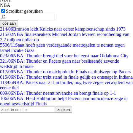
NBA
Scrollbar gebruiken
opslaan
2
14/06
Brunson leidt Knicks naar eerste kampioenschap sinds 1973
2
15/02
NBA finalesneakers Michael Jordan leveren recordbedrag van
2,2 miljoen dollar op
55
06/11
Staat hoeft geen verdergaande maatregelen te nemen tegen
Israël inzake Gaza
0
23/06
NBA: Thunder brengt titel voor het eerst naar Oklahoma City
3
21/06
NBA: Thunder en Pacers gaan naar beslissende zevende
wedstrijd in finale
0
17/06
NBA: Thunder op matchpoint in Finals na thuiszege op Pacers
0
15/06
NBA: Thunder trekt stand in finale gelijk en ontsnapt in Indiana
1
13/06
NBA: Pacers naar 2-1 in thriller, nog twee zeges verwijderd van
eerste titel
0
09/06
NBA: Thunder neemt revanche en brengt finale op 1-1
1
06/06
NBA: Held Haliburton helpt Pacers naar miraculeuze zege in
openingswedstrijd Finals