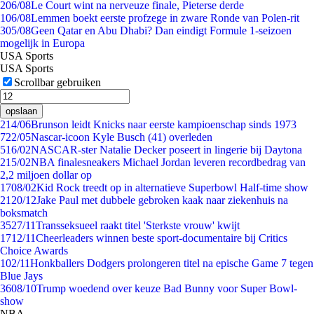
2
06/08
Le Court wint na nerveuze finale, Pieterse derde
1
06/08
Lemmen boekt eerste profzege in zware Ronde van Polen-rit
3
05/08
Geen Qatar en Abu Dhabi? Dan eindigt Formule 1-seizoen
mogelijk in Europa
USA Sports
USA Sports
Scrollbar gebruiken
opslaan
2
14/06
Brunson leidt Knicks naar eerste kampioenschap sinds 1973
7
22/05
Nascar-icoon Kyle Busch (41) overleden
5
16/02
NASCAR-ster Natalie Decker poseert in lingerie bij Daytona
2
15/02
NBA finalesneakers Michael Jordan leveren recordbedrag van
2,2 miljoen dollar op
17
08/02
Kid Rock treedt op in alternatieve Superbowl Half-time show
21
20/12
Jake Paul met dubbele gebroken kaak naar ziekenhuis na
boksmatch
35
27/11
Transseksueel raakt titel 'Sterkste vrouw' kwijt
17
12/11
Cheerleaders winnen beste sport-documentaire bij Critics
Choice Awards
1
02/11
Honkballers Dodgers prolongeren titel na epische Game 7 tegen
Blue Jays
36
08/10
Trump woedend over keuze Bad Bunny voor Super Bowl-
show
NBA