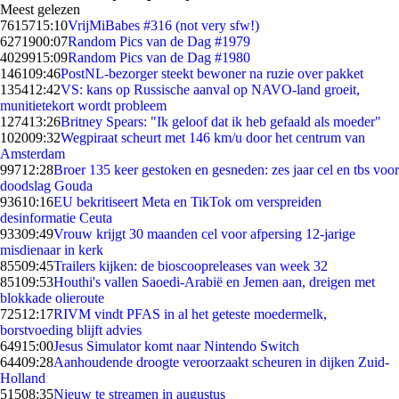
Meest gelezen
76157
15:10
VrijMiBabes #316 (not very sfw!)
62719
00:07
Random Pics van de Dag #1979
40299
15:09
Random Pics van de Dag #1980
1461
09:46
PostNL-bezorger steekt bewoner na ruzie over pakket
1354
12:42
VS: kans op Russische aanval op NAVO-land groeit,
munitietekort wordt probleem
1274
13:26
Britney Spears: "Ik geloof dat ik heb gefaald als moeder"
1020
09:32
Wegpiraat scheurt met 146 km/u door het centrum van
Amsterdam
997
12:28
Broer 135 keer gestoken en gesneden: zes jaar cel en tbs voor
doodslag Gouda
936
10:16
EU bekritiseert Meta en TikTok om verspreiden
desinformatie Ceuta
933
09:49
Vrouw krijgt 30 maanden cel voor afpersing 12-jarige
misdienaar in kerk
855
09:45
Trailers kijken: de bioscoopreleases van week 32
851
09:53
Houthi's vallen Saoedi-Arabië en Jemen aan, dreigen met
blokkade olieroute
725
12:17
RIVM vindt PFAS in al het geteste moedermelk,
borstvoeding blijft advies
649
15:00
Jesus Simulator komt naar Nintendo Switch
644
09:28
Aanhoudende droogte veroorzaakt scheuren in dijken Zuid-
Holland
515
08:35
Nieuw te streamen in augustus