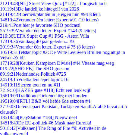
212
19:43
[NL] Street View Quiz [#122] - Loogisch toch
101
19:43
De landelijke hittegolf van 2026
214
19:42
Bloemen/planten in je eigen tuin #94 Kleur!
148
19:42
Verander één letter: Expert #91 (10 letters)
2
19:41
Post hier je favoriete SHO podcast!
55
19:39
Verander één letter: Expert #143 (9 letters)
2
19:36
UEFA Super Cup #1 PSG - Aston Villa
173
19:36
Vandaag 40 jaar geleden... #3
20
19:34
Verander één letter. Expert # 75 (8 letters)
105
19:31
Telstar-topic #2: De Witte Leeuwen Brullen nog altijd in
Velsen-Zuid!
177
19:28
[Keuken Kampioen Divisie] #44 Vitesse mag weg
0
19:22
[SHO FB] The SHO goes on
89
19:21
Nederlandse Politiek #725
245
19:15
Voetballers lepel topic #16
149
19:11
Sterren toen en nu #11
72
19:10
[HAZES-gate #118] Echt een leuk wijf
166
19:09
Traditioneel tekenen #6; met honden
195
19:04
[RTL] B&B vol liefde 6de seizoen #4
27
19:03
Defensiepact Pakistan, Turkije en Saudi-Arabië bevat art.5
clausule?
185
18:54
[PlayStation #184] Nieuw deel
145
18:49
De EU-politiek #6 Musk naar Europa!
50
18:42
[Vulkanen] The Ring of Fire #9: Activiteit in de
vulkaanwereld