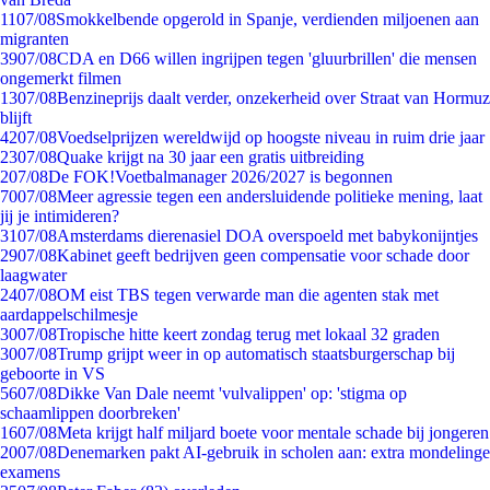
11
07/08
Smokkelbende opgerold in Spanje, verdienden miljoenen aan
migranten
39
07/08
CDA en D66 willen ingrijpen tegen 'gluurbrillen' die mensen
ongemerkt filmen
13
07/08
Benzineprijs daalt verder, onzekerheid over Straat van Hormuz
blijft
42
07/08
Voedselprijzen wereldwijd op hoogste niveau in ruim drie jaar
23
07/08
Quake krijgt na 30 jaar een gratis uitbreiding
2
07/08
De FOK!Voetbalmanager 2026/2027 is begonnen
70
07/08
Meer agressie tegen een andersluidende politieke mening, laat
jij je intimideren?
31
07/08
Amsterdams dierenasiel DOA overspoeld met babykonijntjes
29
07/08
Kabinet geeft bedrijven geen compensatie voor schade door
laagwater
24
07/08
OM eist TBS tegen verwarde man die agenten stak met
aardappelschilmesje
30
07/08
Tropische hitte keert zondag terug met lokaal 32 graden
30
07/08
Trump grijpt weer in op automatisch staatsburgerschap bij
geboorte in VS
56
07/08
Dikke Van Dale neemt 'vulvalippen' op: 'stigma op
schaamlippen doorbreken'
16
07/08
Meta krijgt half miljard boete voor mentale schade bij jongeren
20
07/08
Denemarken pakt AI-gebruik in scholen aan: extra mondelinge
examens