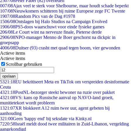
25
07/08
Peter Faber (82) overleden
0
07/08
Ajax veel te sterk voor Shelbourne, maar houdt schade beperkt
1
07/08
Nieuwkomers schitteren bij ruime Europese zege FC Twente
19
07/08
Random Pics van de Dag #1978
15
06/08
Ontslagen bij Halo Studios na Campaign Evolved
19
06/08
PS5-doos waarschuwt voor einde fysieke games
2
06/08
Le Court wint na nerveuze finale, Pieterse derde
29
06/08
NPO-manager Menno de Boer geschorst na dickpic in
groepsapp
40
06/08
Duitser (93) crasht met quad tegen boom, vier gewonden
Actieve items
Actieve items
Scrollbar gebruiken
opslaan
53
21:18
EU bekritiseert Meta en TikTok om verspreiden desinformatie
Ceuta
43
21:18
PostNL-bezorger steekt bewoner na ruzie over pakket
43
21:08
VS: kans op Russische aanval op NAVO-land groeit,
munitietekort wordt probleem
13
21:07
XR blokkeert A12 ruim twee uur, agent gebeten bij
aanhouding
3
21:00
Geen 'happy end' bij seksdate via Kinky.nl
72
20:58
Israël meldt dood twee militairen in Zuid-Libanon, vergelding
aangekondigd