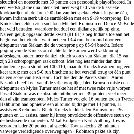
sleutelrol en noteerde met 39 punten een persoonlijk playoffrecord. In
een wedstrijd die qua intensiteit meer weg had van de klassieke
knokpartijen uit de jaren ’90 dan van het spektakelstuk in game één,
kwam Indiana sterk uit de startblokken met een 9-19 voorsprong. De
Knicks herstelden zich snel toen Mitchell Robinson en Deuce McBride
het veld betraden, waardoor het duel een tijdlang gelijk op ging.
Na een gelijk opgaand derde kwart (81-81) sloeg Indiana toe aan het
begin van het vierde kwart met een 13-4 run, bekroond door een
driepunter van Siakam die de voorsprong op 85-94 bracht. Iedere
poging van de Knicks om dichterbij te komen werd vakkundig
afgeslagen, onder meer dankzij clutch scores van Siakam, die 15 van
zijn 23 schotpogingen raak schoot. Met nog iets minder dan drie
minuten te gaan stond het 100-110, maar de Knicks kwamen nog één
keer terug: met een 9-0 run brachten ze het verschil terug tot één punt
na een score van Josh Hart. Toch hielden de Pacers stand - Aaron
Nesmith bleef koel vanaf de vrije worplijn, Jalen Brunson miste een
driepunter en Myles Turner maakte het af met twee rake vrije worpen.
Pascal Siakam was de absolute uitblinker met 39 punten, veel meer
dan al zijn teamgenoten. Myles Turner voegde 16 punten toe en Tyrese
Haliburton had opnieuw een allround bijdrage met 14 punten, 11
assists en 8 rebounds. Bij de Knicks leidde Jalen Brunson met 36
punten en 11 assists, maar hij kreeg onvoldoende offensieve steun op
de beslissende momenten. Mikal Bridges en Karl-Anthony Towns
scoorden ieder 20 punten, al speelde Towns slechts 28 minuten
vanwege verdedigende overwegingen - Robinson pakte als zijn