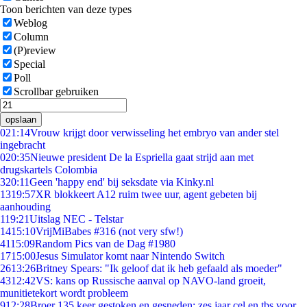
Toon berichten van deze types
Weblog
Column
(P)review
Special
Poll
Scrollbar gebruiken
opslaan
0
21:14
Vrouw krijgt door verwisseling het embryo van ander stel
ingebracht
0
20:35
Nieuwe president De la Espriella gaat strijd aan met
drugskartels Colombia
3
20:11
Geen 'happy end' bij seksdate via Kinky.nl
13
19:57
XR blokkeert A12 ruim twee uur, agent gebeten bij
aanhouding
1
19:21
Uitslag NEC - Telstar
14
15:10
VrijMiBabes #316 (not very sfw!)
41
15:09
Random Pics van de Dag #1980
17
15:00
Jesus Simulator komt naar Nintendo Switch
26
13:26
Britney Spears: "Ik geloof dat ik heb gefaald als moeder"
43
12:42
VS: kans op Russische aanval op NAVO-land groeit,
munitietekort wordt probleem
9
12:28
Broer 135 keer gestoken en gesneden: zes jaar cel en tbs voor