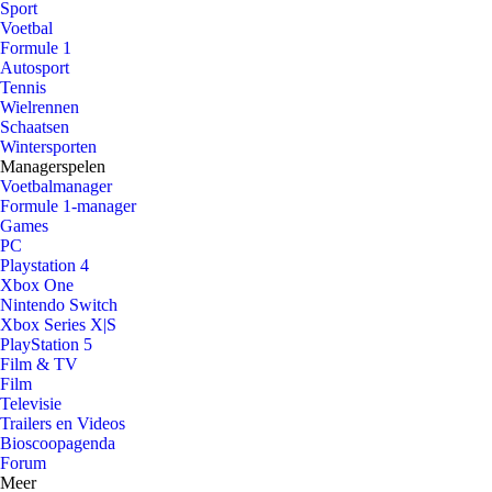
Sport
Voetbal
Formule 1
Autosport
Tennis
Wielrennen
Schaatsen
Wintersporten
Managerspelen
Voetbalmanager
Formule 1-manager
Games
PC
Playstation 4
Xbox One
Nintendo Switch
Xbox Series X|S
PlayStation 5
Film & TV
Film
Televisie
Trailers en Videos
Bioscoopagenda
Forum
Meer