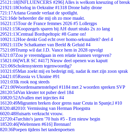
251
21:18
[INFLUENCERS #296] Alles is welkom kneuzing of breuk
219
21:18
Oorlog in Oekraïne #1318 Drone baby drone
7
21:17
Ariana Grande verlaat de spotlight.
5
21:16
de beheerder die mij oh zo moe maakt.
162
21:15
Tour de France femmes 2026 #5 Lollergps
116
21:15
Koopzegels sparen bij AH duurt straks 2x zo lang
295
21:13
Centraal Bordspeltopic #8 Game on!
109
21:12
Hoe denkt God echt over homo-seksualiteit? deel 4
100
21:11
De Schatkamer van Beeld & Geluid #4
75
21:09
Trump wil dat J.D. Vance hem in 2028 opvolgt
63
21:07
Zou je vreemdgaan in een relatie kunnen vergeven?
158
21:06
[WLR SC #417] Nieuw deel openen was kaputt
3
21:06
Scholensysteem tegenwoordig?
103
21:05
Man zoekt mij en bedreigt mij, nadat ik met zijn zoon sprak
244
21:05
Russia vs Ukraine #91
10
21:03
Ik rook nog steeds
47
21:00
Woordensamenstelspel #1184 met 2 woorden spreken SVP
281
20:54
Van kleuter tot puber deel 184
108
20:52
Afvallen met injecties #4
161
20:49
Migranten breken door grens naar Ceuta in Spanje,l #10
83
20:48
2010: Vermissing van Herman Ploegstra
60
20:48
Huisarts verkracht vrouw.
227
20:47
archito's jaren '70 huis #5 - Een nieuw begin
185
20:46
[Wielrennen #616] Brennan!
8
20:36
Poepen tijdens het tandenpoetsen