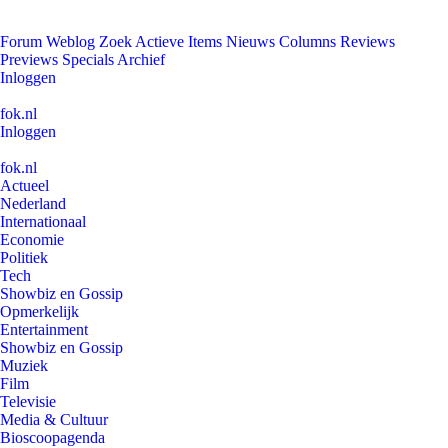
Forum
Weblog
Zoek
Actieve Items
Nieuws
Columns
Reviews
Previews
Specials
Archief
Inloggen
fok.nl
Inloggen
fok.nl
Actueel
Nederland
Internationaal
Economie
Politiek
Tech
Showbiz en Gossip
Opmerkelijk
Entertainment
Showbiz en Gossip
Muziek
Film
Televisie
Media & Cultuur
Bioscoopagenda