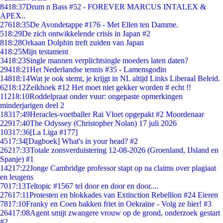
84
18:37
Drum n Bass #52 - FOREVER MARCUS INTALEX &
APEX..
276
18:35
De Avondetappe #176 - Met Ellen ten Damme.
5
18:29
De zich ontwikkelende crisis in Japan #2
8
18:28
Orkaan Dolphin treft zuiden van Japan
4
18:25
Mijn testament
34
18:23
Single mannen verplichtsingle moeders laten daten?
294
18:21
Het Nederlandse tennis #35 - Lamensgodin
148
18:14
Wat je ook stemt, je krijgt in NL altijd Links Liberaal Beleid.
62
18:12
Zeikhoek #12 Het moet niet gekker worden # echt !!
112
18:10
Roddelpraat onder vuur: ongepaste opmerkingen
minderjarigen deel 2
183
17:49
Heracles-voetballer Rai Vloet opgepakt #2 Moordenaar
229
17:40
The Odyssey (Christopher Nolan) 17 juli 2026
103
17:36
[La Liga #177]
45
17:34
[Dagboek] What's in your head? #2
262
17:33
Totale zonsverduistering 12-08-2026 (Groenland, IJsland en
Spanje) #1
142
17:22
Jonge Cambridge professor stapt op na claims over plagiaat
en leugens
70
17:13
Teltopic #1567 tel door en door en door....
276
17:11
Protesten en blokkades van Extinction Rebellion #24 Eieren
78
17:10
Franky en Coen bakken friet in Oekraïne - Volg ze hier! #3
264
17:08
Agent smijt zwangere vrouw op de grond, onderzoek gestart
#2