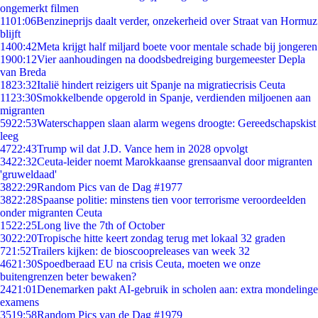
ongemerkt filmen
11
01:06
Benzineprijs daalt verder, onzekerheid over Straat van Hormuz
blijft
14
00:42
Meta krijgt half miljard boete voor mentale schade bij jongeren
19
00:12
Vier aanhoudingen na doodsbedreiging burgemeester Depla
van Breda
18
23:32
Italië hindert reizigers uit Spanje na migratiecrisis Ceuta
11
23:30
Smokkelbende opgerold in Spanje, verdienden miljoenen aan
migranten
59
22:53
Waterschappen slaan alarm wegens droogte: Gereedschapskist
leeg
47
22:43
Trump wil dat J.D. Vance hem in 2028 opvolgt
34
22:32
Ceuta-leider noemt Marokkaanse grensaanval door migranten
'gruweldaad'
38
22:29
Random Pics van de Dag #1977
38
22:28
Spaanse politie: minstens tien voor terrorisme veroordeelden
onder migranten Ceuta
15
22:25
Long live the 7th of October
30
22:20
Tropische hitte keert zondag terug met lokaal 32 graden
7
21:52
Trailers kijken: de bioscoopreleases van week 32
46
21:30
Spoedberaad EU na crisis Ceuta, moeten we onze
buitengrenzen beter bewaken?
24
21:01
Denemarken pakt AI-gebruik in scholen aan: extra mondelinge
examens
35
19:58
Random Pics van de Dag #1979