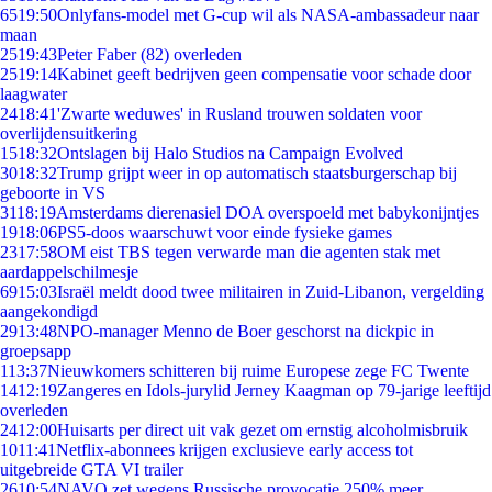
65
19:50
Onlyfans-model met G-cup wil als NASA-ambassadeur naar
maan
25
19:43
Peter Faber (82) overleden
25
19:14
Kabinet geeft bedrijven geen compensatie voor schade door
laagwater
24
18:41
'Zwarte weduwes' in Rusland trouwen soldaten voor
overlijdensuitkering
15
18:32
Ontslagen bij Halo Studios na Campaign Evolved
30
18:32
Trump grijpt weer in op automatisch staatsburgerschap bij
geboorte in VS
31
18:19
Amsterdams dierenasiel DOA overspoeld met babykonijntjes
19
18:06
PS5-doos waarschuwt voor einde fysieke games
23
17:58
OM eist TBS tegen verwarde man die agenten stak met
aardappelschilmesje
69
15:03
Israël meldt dood twee militairen in Zuid-Libanon, vergelding
aangekondigd
29
13:48
NPO-manager Menno de Boer geschorst na dickpic in
groepsapp
1
13:37
Nieuwkomers schitteren bij ruime Europese zege FC Twente
14
12:19
Zangeres en Idols-jurylid Jerney Kaagman op 79-jarige leeftijd
overleden
24
12:00
Huisarts per direct uit vak gezet om ernstig alcoholmisbruik
10
11:41
Netflix-abonnees krijgen exclusieve early access tot
uitgebreide GTA VI trailer
26
10:54
NAVO zet wegens Russische provocatie 250% meer