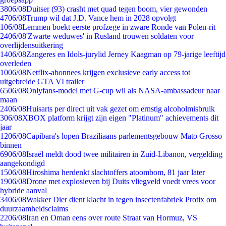
38
06/08
Duitser (93) crasht met quad tegen boom, vier gewonden
47
06/08
Trump wil dat J.D. Vance hem in 2028 opvolgt
1
06/08
Lemmen boekt eerste profzege in zware Ronde van Polen-rit
24
06/08
'Zwarte weduwes' in Rusland trouwen soldaten voor
overlijdensuitkering
14
06/08
Zangeres en Idols-jurylid Jerney Kaagman op 79-jarige leeftijd
overleden
10
06/08
Netflix-abonnees krijgen exclusieve early access tot
uitgebreide GTA VI trailer
65
06/08
Onlyfans-model met G-cup wil als NASA-ambassadeur naar
maan
24
06/08
Huisarts per direct uit vak gezet om ernstig alcoholmisbruik
3
06/08
XBOX platform krijgt zijn eigen "Platinum" achievements dit
jaar
12
06/08
Capibara's lopen Braziliaans parlementsgebouw Mato Grosso
binnen
69
06/08
Israël meldt dood twee militairen in Zuid-Libanon, vergelding
aangekondigd
15
06/08
Hiroshima herdenkt slachtoffers atoombom, 81 jaar later
19
06/08
Drone met explosieven bij Duits vliegveld voedt vrees voor
hybride aanval
34
06/08
Wakker Dier dient klacht in tegen insectenfabriek Protix om
duurzaamheidsclaims
22
06/08
Iran en Oman eens over route Straat van Hormuz, VS