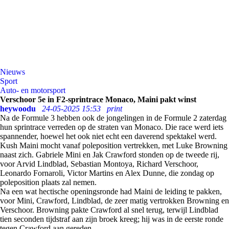
Nieuws
Sport
Auto- en motorsport
Verschoor 5e in F2-sprintrace Monaco, Maini pakt winst
heywoodu
24-05-2025 15:53
print
Na de Formule 3 hebben ook de jongelingen in de Formule 2 zaterdag
hun sprintrace verreden op de straten van Monaco. Die race werd iets
spannender, hoewel het ook niet echt een daverend spektakel werd.
Kush Maini mocht vanaf poleposition vertrekken, met Luke Browning
naast zich. Gabriele Mini en Jak Crawford stonden op de tweede rij,
voor Arvid Lindblad, Sebastian Montoya, Richard Verschoor,
Leonardo Fornaroli, Victor Martins en Alex Dunne, die zondag op
poleposition plaats zal nemen.
Na een wat hectische openingsronde had Maini de leiding te pakken,
voor Mini, Crawford, Lindblad, de zeer matig vertrokken Browning en
Verschoor. Browning pakte Crawford al snel terug, terwijl Lindblad
tien seconden tijdstraf aan zijn broek kreeg; hij was in de eerste ronde
tegen Crawford aan gereden.