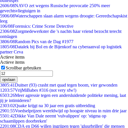
buitenspel
26
06/08
NAVO zet wegens Russische provocatie 250% meer
gevechtsvliegtuigen in
59
06/08
Waterschappen slaan alarm wegens droogte: Gereedschapskist
leeg
1
06/08
Forensics: Crime Scene Detective
23
06/08
Zorgmedewerkster die 's nachts haar vriend bezocht terecht
ontslagen
38
06/08
Random Pics van de Dag #1977
18
05/08
Datalek bij Bol en de Bijenkorf na cyberaanval op logistiek
partner Ceva
Actieve items
Actieve items
Scrollbar gebruiken
opslaan
38
05:41
Duitser (93) crasht met quad tegen boom, vier gewonden
12
03:57
VrijMiBabes #316 (not very sfw!)
65
03:26
Meer agressie tegen een andersluidende politieke mening, laat
jij je intimideren?
23
03:02
Quake krijgt na 30 jaar een gratis uitbreiding
29
01:55
Voedselprijzen wereldwijd op hoogste niveau in ruim drie jaar
55
01:42
Dikke Van Dale neemt 'vulvalippen' op: 'stigma op
schaamlippen doorbreken'
22
01:08
CDA en D66 willen ingrijpen tegen 'gluurbrillen' die mensen