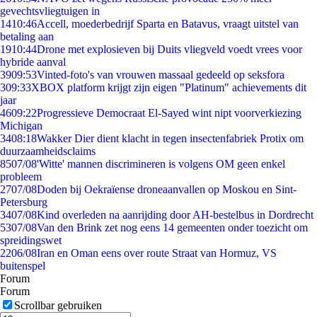
gevechtsvliegtuigen in
14
10:46
Accell, moederbedrijf Sparta en Batavus, vraagt uitstel van
betaling aan
19
10:44
Drone met explosieven bij Duits vliegveld voedt vrees voor
hybride aanval
39
09:53
Vinted-foto's van vrouwen massaal gedeeld op seksfora
3
09:33
XBOX platform krijgt zijn eigen "Platinum" achievements dit
jaar
46
09:22
Progressieve Democraat El-Sayed wint nipt voorverkiezing
Michigan
34
08:18
Wakker Dier dient klacht in tegen insectenfabriek Protix om
duurzaamheidsclaims
85
07/08
'Witte' mannen discrimineren is volgens OM geen enkel
probleem
27
07/08
Doden bij Oekraïense droneaanvallen op Moskou en Sint-
Petersburg
34
07/08
Kind overleden na aanrijding door AH-bestelbus in Dordrecht
53
07/08
Van den Brink zet nog eens 14 gemeenten onder toezicht om
spreidingswet
22
06/08
Iran en Oman eens over route Straat van Hormuz, VS
buitenspel
Forum
Forum
Scrollbar gebruiken