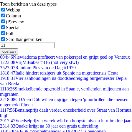
Toon berichten van deze types
Weblog
Column
(P)review
Special
Poll
Scrollbar gebruiken
opslaan
0
04:46
Niewiadoma profiteert van pokerspel en grijpt geel op Ventoux
12
23:08
VrijMiBabes #316 (not very sfw!)
35
23:07
Random Pics van de Dag #1979
18
18:47
Italië hindert reizigers uit Spanje na migratiecrisis Ceuta
19
18:31
Vier aanhoudingen na doodsbedreiging burgemeester Depla
van Breda
11
18:26
Smokkelbende opgerold in Spanje, verdienden miljoenen aan
migranten
22
18:08
CDA en D66 willen ingrijpen tegen 'gluurbrillen' die mensen
ongemerkt filmen
11
17:56
Benzineprijs daalt verder, onzekerheid over Straat van Hormuz
blijft
29
17:47
Voedselprijzen wereldwijd op hoogste niveau in ruim drie jaar
23
14:33
Quake krijgt na 30 jaar een gratis uitbreiding
2
14:30
De FOK!Voetbalmanager 2026/2027 is begonnen