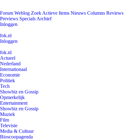
Forum
Weblog
Zoek
Actieve Items
Nieuws
Columns
Reviews
Previews
Specials
Archief
Inloggen
fok.nl
Inloggen
fok.nl
Actueel
Nederland
Internationaal
Economie
Politiek
Tech
Showbiz en Gossip
Opmerkelijk
Entertainment
Showbiz en Gossip
Muziek
Film
Televisie
Media & Cultuur
Bioscoopagenda