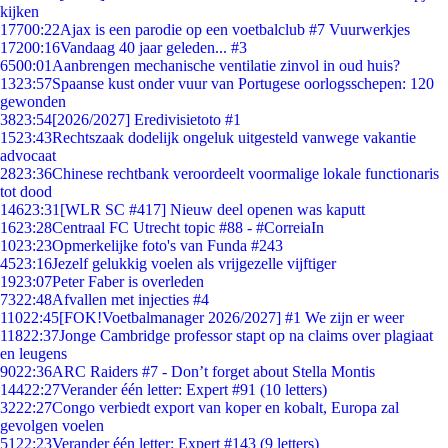
kijken
177
00:22
Ajax is een parodie op een voetbalclub #7 Vuurwerkjes
172
00:16
Vandaag 40 jaar geleden... #3
65
00:01
Aanbrengen mechanische ventilatie zinvol in oud huis?
13
23:57
Spaanse kust onder vuur van Portugese oorlogsschepen: 120
gewonden
38
23:54
[2026/2027] Eredivisietoto #1
15
23:43
Rechtszaak dodelijk ongeluk uitgesteld vanwege vakantie
advocaat
28
23:36
Chinese rechtbank veroordeelt voormalige lokale functionaris
tot dood
146
23:31
[WLR SC #417] Nieuw deel openen was kaputt
16
23:28
Centraal FC Utrecht topic #88 - #CorreiaIn
10
23:23
Opmerkelijke foto's van Funda #243
45
23:16
Jezelf gelukkig voelen als vrijgezelle vijftiger
19
23:07
Peter Faber is overleden
73
22:48
Afvallen met injecties #4
110
22:45
[FOK!Voetbalmanager 2026/2027] #1 We zijn er weer
118
22:37
Jonge Cambridge professor stapt op na claims over plagiaat
en leugens
90
22:36
ARC Raiders #7 - Don’t forget about Stella Montis
144
22:27
Verander één letter: Expert #91 (10 letters)
32
22:27
Congo verbiedt export van koper en kobalt, Europa zal
gevolgen voelen
51
22:23
Verander één letter: Expert #143 (9 letters)