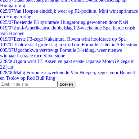
Hungaroring
0
25/07
Van Hoepen eindelijk weer op F2-podium, Mini wint sprintrace
op Hungaroring
0
25/07
Boeiende F3-sprintrace Hungaroring gewonnen door Naël
0
19/07
Zuid-Amerikaanse dubbelslag F2-weekeinde Spa, harde crash
Van Hoepen
0
19/07
Eerste F3-zege Nakamura, Rivera wint hoofdrace op Spa
1
05/07
Tsolov slaat grote slag in strijd om Formule 2-titel in Silverstone
0
05/07
Ugochukwu verstevigt Formule 3-leiding, weer nieuwe
winnaar in fraaie race Silverstone
2
28/06
Ogura wint TT Assen en pakt eerste Japanse MotoGP-zege in
22 jaar
0
28/06
Matig Formule 2-weekeinde Van Hoepen, zeges voor Bennett
en Tsolov op Red Bull Ring