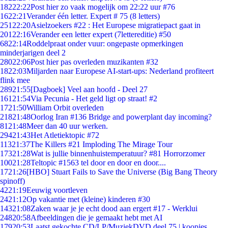
182
22:22
Post hier zo vaak mogelijk om 22:22 uur #76
16
22:21
Verander één letter. Expert # 75 (8 letters)
251
22:20
Asielzoekers #22 : Het Europese migratiepact gaat in
201
22:16
Verander een letter expert (7lettereditie) #50
68
22:14
Roddelpraat onder vuur: ongepaste opmerkingen
minderjarigen deel 2
280
22:06
Post hier pas overleden muzikanten #32
18
22:03
Miljarden naar Europese AI-start-ups: Nederland profiteert
flink mee
289
21:55
[Dagboek] Veel aan hoofd - Deel 27
161
21:54
Via Pecunia - Het geld ligt op straat! #2
17
21:50
William Orbit overleden
218
21:48
Oorlog Iran #136 Bridge and powerplant day incoming?
81
21:48
Meer dan 40 uur werken.
294
21:43
Het Atletiektopic #72
113
21:37
The Killers #21 Imploding The Mirage Tour
173
21:28
Wat is jullie binnenhuistemperatuur? #81 Horrorzomer
100
21:28
Teltopic #1563 tel door en door en door....
17
21:26
[HBO] Stuart Fails to Save the Universe (Big Bang Theory
spinoff)
42
21:19
Eeuwig voortleven
24
21:12
Op vakantie met (kleine) kinderen #30
143
21:08
Zaken waar je je echt dood aan ergert #17 - Werklui
248
20:58
Afbeeldingen die je gemaakt hebt met AI
179
20:53
Laatst gekochte CD/LP/MuziekDVD deel 75 | koopjes