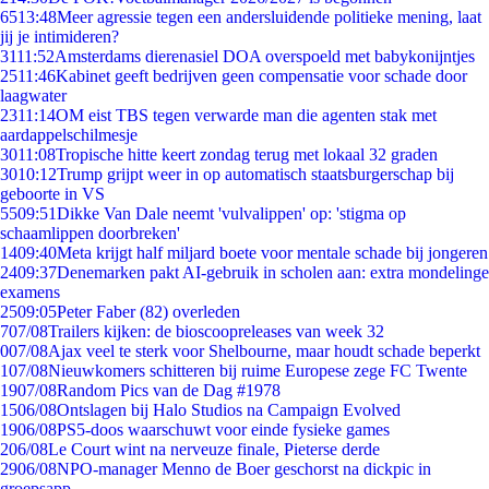
65
13:48
Meer agressie tegen een andersluidende politieke mening, laat
jij je intimideren?
31
11:52
Amsterdams dierenasiel DOA overspoeld met babykonijntjes
25
11:46
Kabinet geeft bedrijven geen compensatie voor schade door
laagwater
23
11:14
OM eist TBS tegen verwarde man die agenten stak met
aardappelschilmesje
30
11:08
Tropische hitte keert zondag terug met lokaal 32 graden
30
10:12
Trump grijpt weer in op automatisch staatsburgerschap bij
geboorte in VS
55
09:51
Dikke Van Dale neemt 'vulvalippen' op: 'stigma op
schaamlippen doorbreken'
14
09:40
Meta krijgt half miljard boete voor mentale schade bij jongeren
24
09:37
Denemarken pakt AI-gebruik in scholen aan: extra mondelinge
examens
25
09:05
Peter Faber (82) overleden
7
07/08
Trailers kijken: de bioscoopreleases van week 32
0
07/08
Ajax veel te sterk voor Shelbourne, maar houdt schade beperkt
1
07/08
Nieuwkomers schitteren bij ruime Europese zege FC Twente
19
07/08
Random Pics van de Dag #1978
15
06/08
Ontslagen bij Halo Studios na Campaign Evolved
19
06/08
PS5-doos waarschuwt voor einde fysieke games
2
06/08
Le Court wint na nerveuze finale, Pieterse derde
29
06/08
NPO-manager Menno de Boer geschorst na dickpic in
groepsapp