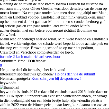
Richting de helft van de race kwam Joshua Dürksen tot stilstand na
een aanvaring door Oliver Goethe, waardoor de safety car de baan op
moest komen. Na een paar ronden kon men door, nog altijd met Maini,
Mini en Lindblad voorop. Lindblad liet zich flink terugzakken, maar
op het moment dat het gat naar Mini ruim tien seconden bedroeg gaf
hij serieus gas en een paar ronden later zat hij onder Mini's
achtervleugel, met een betere voorsprong richting Browning en
Crawford.
Maini reed onbedreigd naar de winst, Mini werd tweede en Lindblad's
tactiek werkte enigszins: de schade werd beperkt tot de achtste plek en
dus nog een puntje. Browning schoof zo op naar het podium,
Crawford en Verschoor completeerden de top-5.
formule 2
kush maini
richard verschoor
Submitter:
Bron:
FOK!sport
0
Help ons; deel dit item als je het leuk vond
Interessant sportnieuws gevonden?
Tip ons dan via de submit!
Helemaal sportgek?
Kom schrijven bij de sportcrew!
heywoodu
heywoodu is sinds 2013 redactielid en sinds maart 2015 eindredacteur
van FOK!sport. Supporter van exotische wintersportlanden, en vraagt
in die hoedanigheid om een klein beetje hulp: zijn vriendin plaatste
zich in 2022 voor de Winterspelen, maar kreeg kort daarna een zwaar