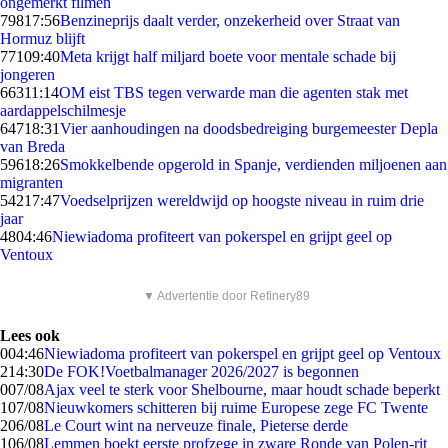
ongemerkt filmen
798
17:56
Benzineprijs daalt verder, onzekerheid over Straat van
Hormuz blijft
771
09:40
Meta krijgt half miljard boete voor mentale schade bij
jongeren
663
11:14
OM eist TBS tegen verwarde man die agenten stak met
aardappelschilmesje
647
18:31
Vier aanhoudingen na doodsbedreiging burgemeester Depla
van Breda
596
18:26
Smokkelbende opgerold in Spanje, verdienden miljoenen aan
migranten
542
17:47
Voedselprijzen wereldwijd op hoogste niveau in ruim drie
jaar
48
04:46
Niewiadoma profiteert van pokerspel en grijpt geel op
Ventoux
▼ Advertentie door Refinery89
Lees ook
0
04:46
Niewiadoma profiteert van pokerspel en grijpt geel op Ventoux
2
14:30
De FOK!Voetbalmanager 2026/2027 is begonnen
0
07/08
Ajax veel te sterk voor Shelbourne, maar houdt schade beperkt
1
07/08
Nieuwkomers schitteren bij ruime Europese zege FC Twente
2
06/08
Le Court wint na nerveuze finale, Pieterse derde
1
06/08
Lemmen boekt eerste profzege in zware Ronde van Polen-rit