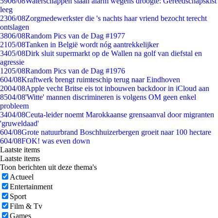
59
06/08
Waterschappen slaan alarm wegens droogte: Gereedschapskist
leeg
23
06/08
Zorgmedewerkster die 's nachts haar vriend bezocht terecht
ontslagen
38
06/08
Random Pics van de Dag #1977
21
05/08
Tanken in België wordt nóg aantrekkelijker
34
05/08
Dirk sluit supermarkt op de Wallen na golf van diefstal en
agressie
12
05/08
Random Pics van de Dag #1976
6
04/08
Kraftwerk brengt ruimteschip terug naar Eindhoven
20
04/08
Apple vecht Britse eis tot inbouwen backdoor in iCloud aan
85
04/08
'Witte' mannen discrimineren is volgens OM geen enkel
probleem
34
04/08
Ceuta-leider noemt Marokkaanse grensaanval door migranten
'gruweldaad'
6
04/08
Grote natuurbrand Boschhuizerbergen groeit naar 100 hectare
6
04/08
FOK! was even down
Laatste items
Laatste items
Toon berichten uit deze thema's
Actueel
Entertainment
Sport
Film & Tv
Games