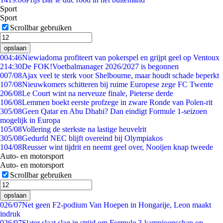
Sport
Sport
Scrollbar gebruiken
opslaan
0
04:46
Niewiadoma profiteert van pokerspel en grijpt geel op Ventoux
2
14:30
De FOK!Voetbalmanager 2026/2027 is begonnen
0
07/08
Ajax veel te sterk voor Shelbourne, maar houdt schade beperkt
1
07/08
Nieuwkomers schitteren bij ruime Europese zege FC Twente
2
06/08
Le Court wint na nerveuze finale, Pieterse derde
1
06/08
Lemmen boekt eerste profzege in zware Ronde van Polen-rit
3
05/08
Geen Qatar en Abu Dhabi? Dan eindigt Formule 1-seizoen
mogelijk in Europa
1
05/08
Vollering de sterkste na lastige heuvelrit
3
05/08
Gedurfd NEC blijft overeind bij Olympiakos
1
04/08
Reusser wint tijdrit en neemt geel over, Nooijen knap tweede
Auto- en motorsport
Auto- en motorsport
Scrollbar gebruiken
opslaan
0
26/07
Net geen F2-podium Van Hoepen in Hongarije, Leon maakt
indruk
0
26/07
Slater slaat slag in strijd om Formule 3-kampioenschap op