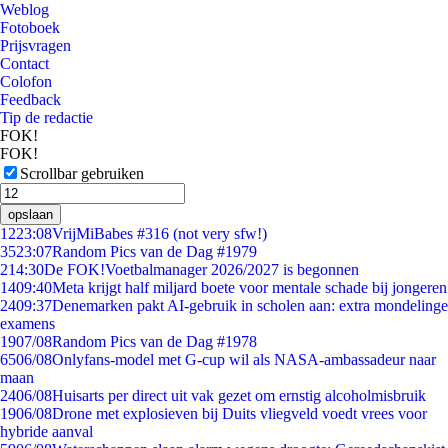
Weblog
Fotoboek
Prijsvragen
Contact
Colofon
Feedback
Tip de redactie
FOK!
FOK!
Scrollbar gebruiken
opslaan
12
23:08
VrijMiBabes #316 (not very sfw!)
35
23:07
Random Pics van de Dag #1979
2
14:30
De FOK!Voetbalmanager 2026/2027 is begonnen
14
09:40
Meta krijgt half miljard boete voor mentale schade bij jongeren
24
09:37
Denemarken pakt AI-gebruik in scholen aan: extra mondelinge
examens
19
07/08
Random Pics van de Dag #1978
65
06/08
Onlyfans-model met G-cup wil als NASA-ambassadeur naar
maan
24
06/08
Huisarts per direct uit vak gezet om ernstig alcoholmisbruik
19
06/08
Drone met explosieven bij Duits vliegveld voedt vrees voor
hybride aanval