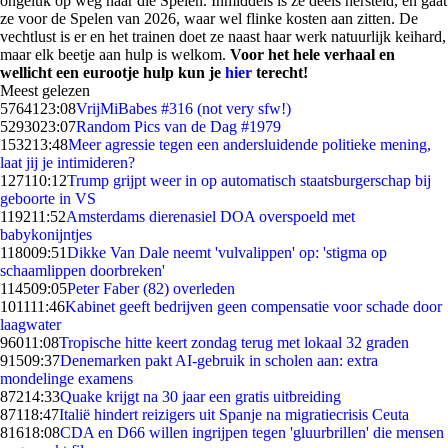
ongeluk op weg naar die Spelen. Inmiddels is ze deels hersteld, en gaat
ze voor de Spelen van 2026, waar wel flinke kosten aan zitten. De
vechtlust is er en het trainen doet ze naast haar werk natuurlijk keihard,
maar elk beetje aan hulp is welkom.
Voor het hele verhaal en
wellicht een eurootje hulp kun je
hier
terecht!
Meest gelezen
57641
23:08
VrijMiBabes #316 (not very sfw!)
52930
23:07
Random Pics van de Dag #1979
1532
13:48
Meer agressie tegen een andersluidende politieke mening,
laat jij je intimideren?
1271
10:12
Trump grijpt weer in op automatisch staatsburgerschap bij
geboorte in VS
1192
11:52
Amsterdams dierenasiel DOA overspoeld met
babykonijntjes
1180
09:51
Dikke Van Dale neemt 'vulvalippen' op: 'stigma op
schaamlippen doorbreken'
1145
09:05
Peter Faber (82) overleden
1011
11:46
Kabinet geeft bedrijven geen compensatie voor schade door
laagwater
960
11:08
Tropische hitte keert zondag terug met lokaal 32 graden
915
09:37
Denemarken pakt AI-gebruik in scholen aan: extra
mondelinge examens
872
14:33
Quake krijgt na 30 jaar een gratis uitbreiding
871
18:47
Italië hindert reizigers uit Spanje na migratiecrisis Ceuta
816
18:08
CDA en D66 willen ingrijpen tegen 'gluurbrillen' die mensen