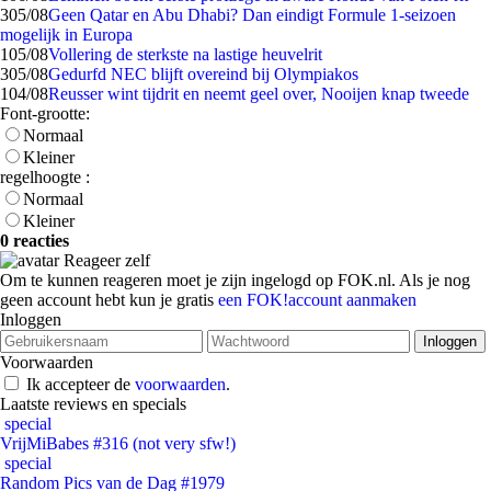
3
05/08
Geen Qatar en Abu Dhabi? Dan eindigt Formule 1-seizoen
mogelijk in Europa
1
05/08
Vollering de sterkste na lastige heuvelrit
3
05/08
Gedurfd NEC blijft overeind bij Olympiakos
1
04/08
Reusser wint tijdrit en neemt geel over, Nooijen knap tweede
Font-grootte:
Normaal
Kleiner
regelhoogte :
Normaal
Kleiner
0 reacties
Reageer zelf
Om te kunnen reageren moet je zijn ingelogd op FOK.nl. Als je nog
geen account hebt kun je gratis
een FOK!account aanmaken
Inloggen
Voorwaarden
Ik accepteer de
voorwaarden
.
Laatste reviews en specials
special
VrijMiBabes #316 (not very sfw!)
special
Random Pics van de Dag #1979