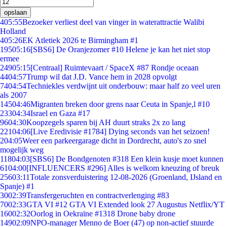
opslaan
4
05:55
Bezoeker verliest deel van vinger in waterattractie Walibi
Holland
4
05:26
EK Atletiek 2026 te Birmingham #1
195
05:16
[SBS6] De Oranjezomer #10 Helene je kan het niet stop
ermee
249
05:15
[Centraal] Ruimtevaart / SpaceX #87 Rondje oceaan
44
04:57
Trump wil dat J.D. Vance hem in 2028 opvolgt
74
04:54
Techniekles verdwijnt uit onderbouw: maar half zo veel uren
als 2007
145
04:46
Migranten breken door grens naar Ceuta in Spanje,l #10
233
04:34
Israel en Gaza #17
96
04:30
Koopzegels sparen bij AH duurt straks 2x zo lang
221
04:06
[Live Eredivisie #1784] Dying seconds van het seizoen!
2
04:05
Weer een parkeergarage dicht in Dordrecht, auto's zo snel
mogelijk weg
118
04:03
[SBS6] De Bondgenoten #318 Een klein kusje moet kunnen
61
04:00
[INFLUENCERS #296] Alles is welkom kneuzing of breuk
256
03:11
Totale zonsverduistering 12-08-2026 (Groenland, IJsland en
Spanje) #1
30
02:39
Transfergeruchten en contractverlenging #83
70
02:33
GTA VI #12 GTA VI Extended look 27 Augustus Netflix/YT
160
02:32
Oorlog in Oekraïne #1318 Drone baby drone
149
02:09
NPO-manager Menno de Boer (47) op non-actief stuurde