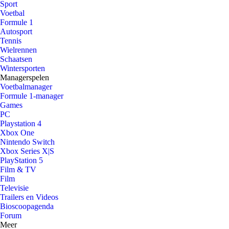
Sport
Voetbal
Formule 1
Autosport
Tennis
Wielrennen
Schaatsen
Wintersporten
Managerspelen
Voetbalmanager
Formule 1-manager
Games
PC
Playstation 4
Xbox One
Nintendo Switch
Xbox Series X|S
PlayStation 5
Film & TV
Film
Televisie
Trailers en Videos
Bioscoopagenda
Forum
Meer