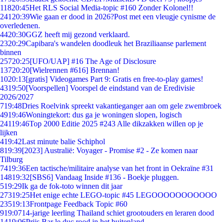
118
20:45
Het RLS Social Media-topic #160 Zonder Kolonel!!
241
20:39
Wie gaan er dood in 2026?Post met een vleugje cynisme de
overledenen.
44
20:30
GGZ heeft mij gezond verklaard.
23
20:29
Capibara's wandelen doodleuk het Braziliaanse parlement
binnen
257
20:25
[UFO/UAP] #16 The Age of Disclosure
137
20:20
[Wielrennen #616] Brennan!
10
20:13
[gratis] Videogames Part 9: Gratis en free-to-play games!
43
19:50
[Voorspellen] Voorspel de eindstand van de Eredivisie
2026/2027
7
19:48
Dries Roelvink spreekt vakantieganger aan om gele zwembroek
49
19:46
Woningtekort: dus ga je woningen slopen, logisch
241
19:46
Top 2000 Editie 2025 #243 Alle dikzakken willen op je
lijken
4
19:42
Last minute balie Schiphol
8
19:39
[2023] Australië: Voyager - Promise #2 - Ze komen naar
Tilburg
74
19:36
Een tactische/militaire analyse van het front in Oekraïne #31
148
19:32
[SBS6] Vandaag Inside #136 - Boekje pluggen.
5
19:29
Ik ga de fok-toto winnen dit jaar
273
19:25
Het enige echte LEGO-topic #45 LEGOOOOOOOOOOO
235
19:13
Frontpage Feedback Topic #60
9
19:07
14-jarige leerling Thailand schiet grootouders en leraren dood
14
19:06
Prijs Bar le duc rood in het buitenland