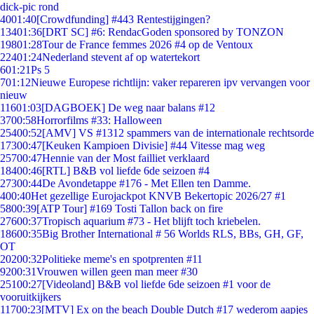
dick-pic rond
40
01:40
[Crowdfunding] #443 Rentestijgingen?
134
01:36
[DRT SC] #6: RendacGoden sponsored by TONZON
198
01:28
Tour de France femmes 2026 #4 op de Ventoux
224
01:24
Nederland stevent af op watertekort
6
01:21
Ps 5
7
01:12
Nieuwe Europese richtlijn: vaker repareren ipv vervangen voor
nieuw
116
01:03
[DAGBOEK] De weg naar balans #12
37
00:58
Horrorfilms #33: Halloween
254
00:52
[AMV] VS #1312 spammers van de internationale rechtsorde
173
00:47
[Keuken Kampioen Divisie] #44 Vitesse mag weg
257
00:47
Hennie van der Most failliet verklaard
184
00:46
[RTL] B&B vol liefde 6de seizoen #4
273
00:44
De Avondetappe #176 - Met Ellen ten Damme.
4
00:40
Het gezellige Eurojackpot KNVB Bekertopic 2026/27 #1
58
00:39
[ATP Tour] #169 Tosti Tallon back on fire
276
00:37
Tropisch aquarium #73 - Het blijft toch kriebelen.
186
00:35
Big Brother International # 56 Worlds RLS, BBs, GH, GF,
OT
202
00:32
Politieke meme's en spotprenten #11
92
00:31
Vrouwen willen geen man meer #30
251
00:27
[Videoland] B&B vol liefde 6de seizoen #1 voor de
vooruitkijkers
117
00:23
[MTV] Ex on the beach Double Dutch #17 wederom aapjes