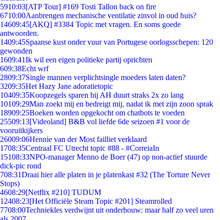
59
10:03
[ATP Tour] #169 Tosti Tallon back on fire
67
10:00
Aanbrengen mechanische ventilatie zinvol in oud huis?
146
09:45
[AKQ] #3384 Topic met vragen. En soms goede
antwoorden.
14
09:45
Spaanse kust onder vuur van Portugese oorlogsschepen: 120
gewonden
16
09:41
Ik wil een eigen politieke partij oprichten
6
09:38
Echt wrf
28
09:37
Single mannen verplichtsingle moeders laten daten?
32
09:35
Het Hazy Jane adoratietopic
104
09:35
Koopzegels sparen bij AH duurt straks 2x zo lang
101
09:29
Man zoekt mij en bedreigt mij, nadat ik met zijn zoon sprak
189
09:25
Boeken worden opgekocht om chatbots te voeden
255
09:13
[Videoland] B&B vol liefde 6de seizoen #1 voor de
vooruitkijkers
260
09:06
Hennie van der Most failliet verklaard
17
08:35
Centraal FC Utrecht topic #88 - #CorreiaIn
151
08:33
NPO-manager Menno de Boer (47) op non-actief stuurde
dick-pic rond
7
08:31
Draai hier alle platen in je platenkast #32 (The Torture Never
Stops)
46
08:29
[Netflix #210] TUDUM
124
08:23
[Het Officiële Steam Topic #201] Steamrolled
77
08:00
Techniekles verdwijnt uit onderbouw: maar half zo veel uren
als 2007