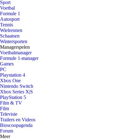
Sport
Voetbal
Formule 1
Autosport
Tennis
Wielrennen
Schaatsen
Wintersporten
Managerspelen
Voetbalmanager
Formule 1-manager
Games
PC
Playstation 4
Xbox One
Nintendo Switch
Xbox Series X|S
PlayStation 5
Film & TV
Film
Televisie
Trailers en Videos
Bioscoopagenda
Forum
Meer