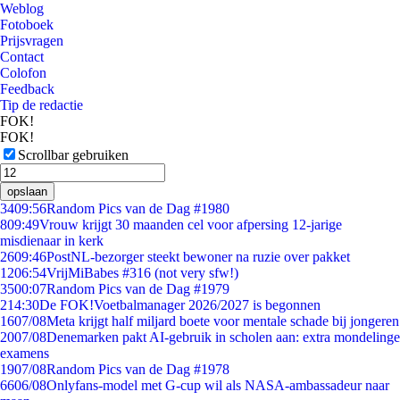
Weblog
Fotoboek
Prijsvragen
Contact
Colofon
Feedback
Tip de redactie
FOK!
FOK!
Scrollbar gebruiken
opslaan
34
09:56
Random Pics van de Dag #1980
8
09:49
Vrouw krijgt 30 maanden cel voor afpersing 12-jarige
misdienaar in kerk
26
09:46
PostNL-bezorger steekt bewoner na ruzie over pakket
12
06:54
VrijMiBabes #316 (not very sfw!)
35
00:07
Random Pics van de Dag #1979
2
14:30
De FOK!Voetbalmanager 2026/2027 is begonnen
16
07/08
Meta krijgt half miljard boete voor mentale schade bij jongeren
20
07/08
Denemarken pakt AI-gebruik in scholen aan: extra mondelinge
examens
19
07/08
Random Pics van de Dag #1978
66
06/08
Onlyfans-model met G-cup wil als NASA-ambassadeur naar