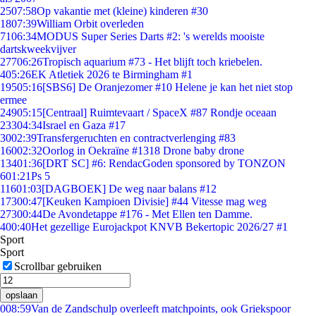
25
07:58
Op vakantie met (kleine) kinderen #30
18
07:39
William Orbit overleden
71
06:34
MODUS Super Series Darts #2: 's werelds mooiste
dartskweekvijver
277
06:26
Tropisch aquarium #73 - Het blijft toch kriebelen.
4
05:26
EK Atletiek 2026 te Birmingham #1
195
05:16
[SBS6] De Oranjezomer #10 Helene je kan het niet stop
ermee
249
05:15
[Centraal] Ruimtevaart / SpaceX #87 Rondje oceaan
233
04:34
Israel en Gaza #17
30
02:39
Transfergeruchten en contractverlenging #83
160
02:32
Oorlog in Oekraïne #1318 Drone baby drone
134
01:36
[DRT SC] #6: RendacGoden sponsored by TONZON
6
01:21
Ps 5
116
01:03
[DAGBOEK] De weg naar balans #12
173
00:47
[Keuken Kampioen Divisie] #44 Vitesse mag weg
273
00:44
De Avondetappe #176 - Met Ellen ten Damme.
4
00:40
Het gezellige Eurojackpot KNVB Bekertopic 2026/27 #1
Sport
Sport
Scrollbar gebruiken
opslaan
0
08:59
Van de Zandschulp overleeft matchpoints, ook Griekspoor