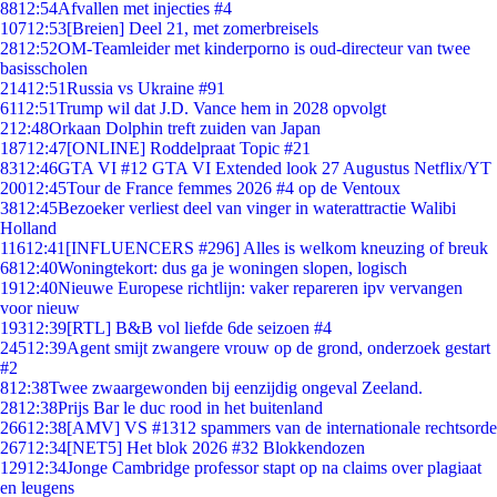
88
12:54
Afvallen met injecties #4
107
12:53
[Breien] Deel 21, met zomerbreisels
28
12:52
OM-Teamleider met kinderporno is oud-directeur van twee
basisscholen
214
12:51
Russia vs Ukraine #91
61
12:51
Trump wil dat J.D. Vance hem in 2028 opvolgt
2
12:48
Orkaan Dolphin treft zuiden van Japan
187
12:47
[ONLINE] Roddelpraat Topic #21
83
12:46
GTA VI #12 GTA VI Extended look 27 Augustus Netflix/YT
200
12:45
Tour de France femmes 2026 #4 op de Ventoux
38
12:45
Bezoeker verliest deel van vinger in waterattractie Walibi
Holland
116
12:41
[INFLUENCERS #296] Alles is welkom kneuzing of breuk
68
12:40
Woningtekort: dus ga je woningen slopen, logisch
19
12:40
Nieuwe Europese richtlijn: vaker repareren ipv vervangen
voor nieuw
193
12:39
[RTL] B&B vol liefde 6de seizoen #4
245
12:39
Agent smijt zwangere vrouw op de grond, onderzoek gestart
#2
8
12:38
Twee zwaargewonden bij eenzijdig ongeval Zeeland.
28
12:38
Prijs Bar le duc rood in het buitenland
266
12:38
[AMV] VS #1312 spammers van de internationale rechtsorde
267
12:34
[NET5] Het blok 2026 #32 Blokkendozen
129
12:34
Jonge Cambridge professor stapt op na claims over plagiaat
en leugens