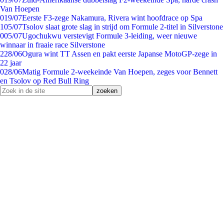
Van Hoepen
0
19/07
Eerste F3-zege Nakamura, Rivera wint hoofdrace op Spa
1
05/07
Tsolov slaat grote slag in strijd om Formule 2-titel in Silverstone
0
05/07
Ugochukwu verstevigt Formule 3-leiding, weer nieuwe
winnaar in fraaie race Silverstone
2
28/06
Ogura wint TT Assen en pakt eerste Japanse MotoGP-zege in
22 jaar
0
28/06
Matig Formule 2-weekeinde Van Hoepen, zeges voor Bennett
en Tsolov op Red Bull Ring