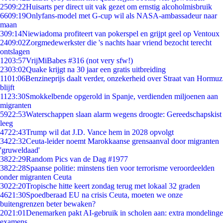
25
09:22
Huisarts per direct uit vak gezet om ernstig alcoholmisbruik
66
09:19
Onlyfans-model met G-cup wil als NASA-ambassadeur naar
maan
3
09:14
Niewiadoma profiteert van pokerspel en grijpt geel op Ventoux
24
09:02
Zorgmedewerkster die 's nachts haar vriend bezocht terecht
ontslagen
12
03:57
VrijMiBabes #316 (not very sfw!)
23
03:02
Quake krijgt na 30 jaar een gratis uitbreiding
11
01:06
Benzineprijs daalt verder, onzekerheid over Straat van Hormuz
blijft
11
23:30
Smokkelbende opgerold in Spanje, verdienden miljoenen aan
migranten
59
22:53
Waterschappen slaan alarm wegens droogte: Gereedschapskist
leeg
47
22:43
Trump wil dat J.D. Vance hem in 2028 opvolgt
34
22:32
Ceuta-leider noemt Marokkaanse grensaanval door migranten
'gruweldaad'
38
22:29
Random Pics van de Dag #1977
38
22:28
Spaanse politie: minstens tien voor terrorisme veroordeelden
onder migranten Ceuta
30
22:20
Tropische hitte keert zondag terug met lokaal 32 graden
46
21:30
Spoedberaad EU na crisis Ceuta, moeten we onze
buitengrenzen beter bewaken?
20
21:01
Denemarken pakt AI-gebruik in scholen aan: extra mondelinge
examens