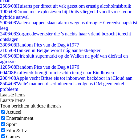
maan
25
06/08
Huisarts per direct uit vak gezet om ernstig alcoholmisbruik
19
06/08
Drone met explosieven bij Duits vliegveld voedt vrees voor
hybride aanval
59
06/08
Waterschappen slaan alarm wegens droogte: Gereedschapskist
leeg
24
06/08
Zorgmedewerkster die 's nachts haar vriend bezocht terecht
ontslagen
38
06/08
Random Pics van de Dag #1977
21
05/08
Tanken in België wordt nóg aantrekkelijker
34
05/08
Dirk sluit supermarkt op de Wallen na golf van diefstal en
agressie
12
05/08
Random Pics van de Dag #1976
6
04/08
Kraftwerk brengt ruimteschip terug naar Eindhoven
20
04/08
Apple vecht Britse eis tot inbouwen backdoor in iCloud aan
85
04/08
'Witte' mannen discrimineren is volgens OM geen enkel
probleem
Laatste items
Laatste items
Toon berichten uit deze thema's
Actueel
Entertainment
Sport
Film & Tv
Games