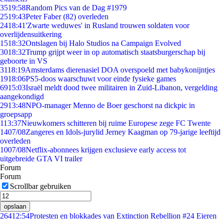
35
19:58
Random Pics van de Dag #1979
25
19:43
Peter Faber (82) overleden
24
18:41
'Zwarte weduwes' in Rusland trouwen soldaten voor
overlijdensuitkering
15
18:32
Ontslagen bij Halo Studios na Campaign Evolved
30
18:32
Trump grijpt weer in op automatisch staatsburgerschap bij
geboorte in VS
31
18:19
Amsterdams dierenasiel DOA overspoeld met babykonijntjes
19
18:06
PS5-doos waarschuwt voor einde fysieke games
69
15:03
Israël meldt dood twee militairen in Zuid-Libanon, vergelding
aangekondigd
29
13:48
NPO-manager Menno de Boer geschorst na dickpic in
groepsapp
1
13:37
Nieuwkomers schitteren bij ruime Europese zege FC Twente
14
07/08
Zangeres en Idols-jurylid Jerney Kaagman op 79-jarige leeftijd
overleden
10
07/08
Netflix-abonnees krijgen exclusieve early access tot
uitgebreide GTA VI trailer
Forum
Forum
Scrollbar gebruiken
opslaan
264
12:54
Protesten en blokkades van Extinction Rebellion #24 Eieren