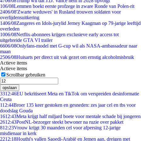
47
06/08
Trump wil dat J.D. Vance hem in 2028 opvolgt
1
06/08
Lemmen boekt eerste profzege in zware Ronde van Polen-rit
24
06/08
'Zwarte weduwes' in Rusland trouwen soldaten voor
overlijdensuitkering
14
06/08
Zangeres en Idols-jurylid Jerney Kaagman op 79-jarige leeftijd
overleden
10
06/08
Netflix-abonnees krijgen exclusieve early access tot
uitgebreide GTA VI trailer
66
06/08
Onlyfans-model met G-cup wil als NASA-ambassadeur naar
maan
25
06/08
Huisarts per direct uit vak gezet om ernstig alcoholmisbruik
Actieve items
Actieve items
Scrollbar gebruiken
opslaan
33
12:46
EU bekritiseert Meta en TikTok om verspreiden desinformatie
Ceuta
1
12:44
Broer 135 keer gestoken en gesneden: zes jaar cel en tbs voor
doodslag Gouda
16
12:43
Meta krijgt half miljard boete voor mentale schade bij jongeren
26
12:43
PostNL-bezorger steekt bewoner na ruzie over pakket
8
12:23
Vrouw krijgt 30 maanden cel voor afpersing 12-jarige
misdienaar in kerk
22
12:18
Houthi's vallen Saoedi-Arabië en Jemen aan, dreigen met