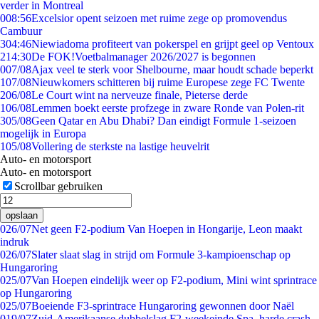
verder in Montreal
0
08:56
Excelsior opent seizoen met ruime zege op promovendus
Cambuur
3
04:46
Niewiadoma profiteert van pokerspel en grijpt geel op Ventoux
2
14:30
De FOK!Voetbalmanager 2026/2027 is begonnen
0
07/08
Ajax veel te sterk voor Shelbourne, maar houdt schade beperkt
1
07/08
Nieuwkomers schitteren bij ruime Europese zege FC Twente
2
06/08
Le Court wint na nerveuze finale, Pieterse derde
1
06/08
Lemmen boekt eerste profzege in zware Ronde van Polen-rit
3
05/08
Geen Qatar en Abu Dhabi? Dan eindigt Formule 1-seizoen
mogelijk in Europa
1
05/08
Vollering de sterkste na lastige heuvelrit
Auto- en motorsport
Auto- en motorsport
Scrollbar gebruiken
opslaan
0
26/07
Net geen F2-podium Van Hoepen in Hongarije, Leon maakt
indruk
0
26/07
Slater slaat slag in strijd om Formule 3-kampioenschap op
Hungaroring
0
25/07
Van Hoepen eindelijk weer op F2-podium, Mini wint sprintrace
op Hungaroring
0
25/07
Boeiende F3-sprintrace Hungaroring gewonnen door Naël
0
19/07
Zuid-Amerikaanse dubbelslag F2-weekeinde Spa, harde crash