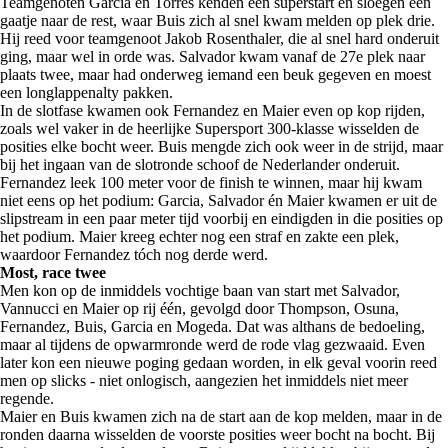
Teamgenoten Garcia en Torres kenden een superstart en sloegen een
gaatje naar de rest, waar Buis zich al snel kwam melden op plek drie.
Hij reed voor teamgenoot Jakob Rosenthaler, die al snel hard onderuit
ging, maar wel in orde was. Salvador kwam vanaf de 27e plek naar
plaats twee, maar had onderweg iemand een beuk gegeven en moest
een longlappenalty pakken.
In de slotfase kwamen ook Fernandez en Maier even op kop rijden,
zoals wel vaker in de heerlijke Supersport 300-klasse wisselden de
posities elke bocht weer. Buis mengde zich ook weer in de strijd, maar
bij het ingaan van de slotronde schoof de Nederlander onderuit.
Fernandez leek 100 meter voor de finish te winnen, maar hij kwam
niet eens op het podium: Garcia, Salvador én Maier kwamen er uit de
slipstream in een paar meter tijd voorbij en eindigden in die posities op
het podium. Maier kreeg echter nog een straf en zakte een plek,
waardoor Fernandez tóch nog derde werd.
Most, race twee
Men kon op de inmiddels vochtige baan van start met Salvador,
Vannucci en Maier op rij één, gevolgd door Thompson, Osuna,
Fernandez, Buis, Garcia en Mogeda. Dat was althans de bedoeling,
maar al tijdens de opwarmronde werd de rode vlag gezwaaid. Even
later kon een nieuwe poging gedaan worden, in elk geval voorin reed
men op slicks - niet onlogisch, aangezien het inmiddels niet meer
regende.
Maier en Buis kwamen zich na de start aan de kop melden, maar in de
ronden daarna wisselden de voorste posities weer bocht na bocht. Bij