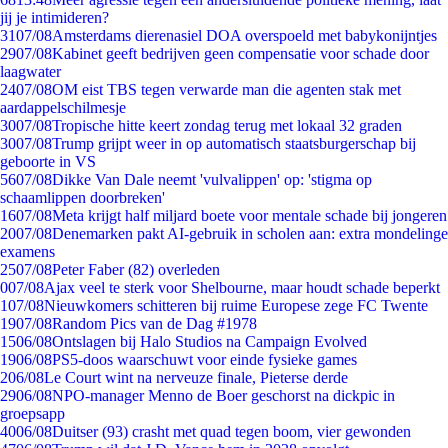
jij je intimideren?
31
07/08
Amsterdams dierenasiel DOA overspoeld met babykonijntjes
29
07/08
Kabinet geeft bedrijven geen compensatie voor schade door
laagwater
24
07/08
OM eist TBS tegen verwarde man die agenten stak met
aardappelschilmesje
30
07/08
Tropische hitte keert zondag terug met lokaal 32 graden
30
07/08
Trump grijpt weer in op automatisch staatsburgerschap bij
geboorte in VS
56
07/08
Dikke Van Dale neemt 'vulvalippen' op: 'stigma op
schaamlippen doorbreken'
16
07/08
Meta krijgt half miljard boete voor mentale schade bij jongeren
20
07/08
Denemarken pakt AI-gebruik in scholen aan: extra mondelinge
examens
25
07/08
Peter Faber (82) overleden
0
07/08
Ajax veel te sterk voor Shelbourne, maar houdt schade beperkt
1
07/08
Nieuwkomers schitteren bij ruime Europese zege FC Twente
19
07/08
Random Pics van de Dag #1978
15
06/08
Ontslagen bij Halo Studios na Campaign Evolved
19
06/08
PS5-doos waarschuwt voor einde fysieke games
2
06/08
Le Court wint na nerveuze finale, Pieterse derde
29
06/08
NPO-manager Menno de Boer geschorst na dickpic in
groepsapp
40
06/08
Duitser (93) crasht met quad tegen boom, vier gewonden