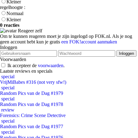
Kleiner
regelhoogte :
Normaal
Kleiner
0 reacties
Reageer zelf
Om te kunnen reageren moet je zijn ingelogd op FOK.nl. Als je nog
geen account hebt kun je gratis
een FOK!account aanmaken
Inloggen
Voorwaarden
Ik accepteer de
voorwaarden
.
Laatste reviews en specials
special
VrijMiBabes #316 (not very sfw!)
special
Random Pics van de Dag #1979
special
Random Pics van de Dag #1978
review
Forensics: Crime Scene Detective
special
Random Pics van de Dag #1977
special
Random Pics van de Dag #1976