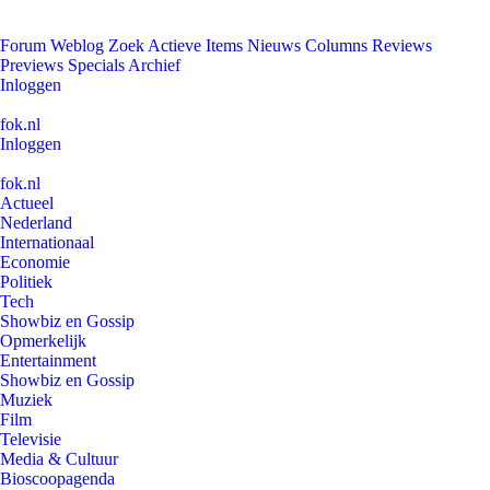
Forum
Weblog
Zoek
Actieve Items
Nieuws
Columns
Reviews
Previews
Specials
Archief
Inloggen
fok.nl
Inloggen
fok.nl
Actueel
Nederland
Internationaal
Economie
Politiek
Tech
Showbiz en Gossip
Opmerkelijk
Entertainment
Showbiz en Gossip
Muziek
Film
Televisie
Media & Cultuur
Bioscoopagenda