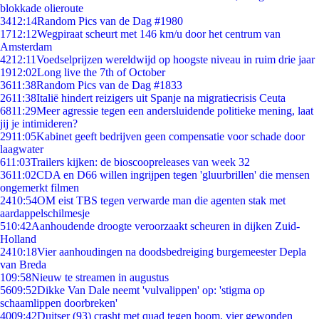
blokkade olieroute
34
12:14
Random Pics van de Dag #1980
17
12:12
Wegpiraat scheurt met 146 km/u door het centrum van
Amsterdam
42
12:11
Voedselprijzen wereldwijd op hoogste niveau in ruim drie jaar
19
12:02
Long live the 7th of October
36
11:38
Random Pics van de Dag #1833
26
11:38
Italië hindert reizigers uit Spanje na migratiecrisis Ceuta
68
11:29
Meer agressie tegen een andersluidende politieke mening, laat
jij je intimideren?
29
11:05
Kabinet geeft bedrijven geen compensatie voor schade door
laagwater
6
11:03
Trailers kijken: de bioscoopreleases van week 32
36
11:02
CDA en D66 willen ingrijpen tegen 'gluurbrillen' die mensen
ongemerkt filmen
24
10:54
OM eist TBS tegen verwarde man die agenten stak met
aardappelschilmesje
5
10:42
Aanhoudende droogte veroorzaakt scheuren in dijken Zuid-
Holland
24
10:18
Vier aanhoudingen na doodsbedreiging burgemeester Depla
van Breda
1
09:58
Nieuw te streamen in augustus
56
09:52
Dikke Van Dale neemt 'vulvalippen' op: 'stigma op
schaamlippen doorbreken'
40
09:42
Duitser (93) crasht met quad tegen boom, vier gewonden