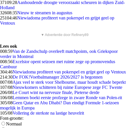
371
09:28
Aanhoudende droogte veroorzaakt scheuren in dijken Zuid-
Holland
326
08:35
Nieuw te streamen in augustus
251
04:46
Niewiadoma profiteert van pokerspel en grijpt geel op
Ventoux
▼ Advertentie door Refinery89
Lees ook
0
08:59
Van de Zandschulp overleeft matchpoints, ook Griekspoor
verder in Montreal
0
08:56
Excelsior opent seizoen met ruime zege op promovendus
Cambuur
3
04:46
Niewiadoma profiteert van pokerspel en grijpt geel op Ventoux
2
14:30
De FOK!Voetbalmanager 2026/2027 is begonnen
0
07/08
Ajax veel te sterk voor Shelbourne, maar houdt schade beperkt
1
07/08
Nieuwkomers schitteren bij ruime Europese zege FC Twente
2
06/08
Le Court wint na nerveuze finale, Pieterse derde
1
06/08
Lemmen boekt eerste profzege in zware Ronde van Polen-rit
3
05/08
Geen Qatar en Abu Dhabi? Dan eindigt Formule 1-seizoen
mogelijk in Europa
1
05/08
Vollering de sterkste na lastige heuvelrit
Font-grootte:
Normaal