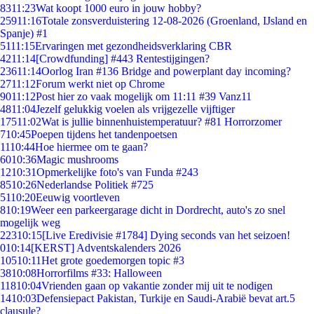
83
11:23
Wat koopt 1000 euro in jouw hobby?
259
11:16
Totale zonsverduistering 12-08-2026 (Groenland, IJsland en
Spanje) #1
51
11:15
Ervaringen met gezondheidsverklaring CBR
42
11:14
[Crowdfunding] #443 Rentestijgingen?
236
11:14
Oorlog Iran #136 Bridge and powerplant day incoming?
27
11:12
Forum werkt niet op Chrome
90
11:12
Post hier zo vaak mogelijk om 11:11 #39 Vanz11
48
11:04
Jezelf gelukkig voelen als vrijgezelle vijftiger
175
11:02
Wat is jullie binnenhuistemperatuur? #81 Horrorzomer
7
10:45
Poepen tijdens het tandenpoetsen
11
10:44
Hoe hiermee om te gaan?
60
10:36
Magic mushrooms
12
10:31
Opmerkelijke foto's van Funda #243
85
10:26
Nederlandse Politiek #725
51
10:20
Eeuwig voortleven
8
10:19
Weer een parkeergarage dicht in Dordrecht, auto's zo snel
mogelijk weg
223
10:15
[Live Eredivisie #1784] Dying seconds van het seizoen!
0
10:14
[KERST] Adventskalenders 2026
105
10:11
Het grote goedemorgen topic #3
38
10:08
Horrorfilms #33: Halloween
118
10:04
Vrienden gaan op vakantie zonder mij uit te nodigen
14
10:03
Defensiepact Pakistan, Turkije en Saudi-Arabië bevat art.5
clausule?