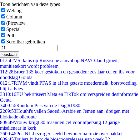
Toon berichten van deze types
Weblog
Column
(P)review
Special
Poll
Scrollbar gebruiken
opslaan
0
12:42
VS: kans op Russische aanval op NAVO-land groeit,
munitietekort wordt probleem
1
12:28
Broer 135 keer gestoken en gesneden: zes jaar cel en tbs voor
doodslag Gouda
0
12:17
RIVM vindt PFAS in al het geteste moedermelk, borstvoeding
blijft advies
33
10:16
EU bekritiseert Meta en TikTok om verspreiden desinformatie
Ceuta
34
09:56
Random Pics van de Dag #1980
22
09:53
Houthi's vallen Saoedi-Arabië en Jemen aan, dreigen met
blokkade olieroute
8
09:49
Vrouw krijgt 30 maanden cel voor afpersing 12-jarige
misdienaar in kerk
26
09:46
PostNL-bezorger steekt bewoner na ruzie over pakket
6
09:45
Trailers kijken: de bioscoopreleases van week 32