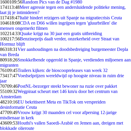
16001
09:56
Random Pics van de Dag #1980
1741
13:48
Meer agressie tegen een andersluidende politieke mening,
laat jij je intimideren?
1174
18:47
Italië hindert reizigers uit Spanje na migratiecrisis Ceuta
1046
18:08
CDA en D66 willen ingrijpen tegen 'gluurbrillen' die
mensen ongemerkt filmen
1022
14:33
Quake krijgt na 30 jaar een gratis uitbreiding
1002
17:56
Benzineprijs daalt verder, onzekerheid over Straat van
Hormuz blijft
863
18:31
Vier aanhoudingen na doodsbedreiging burgemeester Depla
van Breda
809
18:26
Smokkelbende opgerold in Spanje, verdienden miljoenen aan
migranten
761
09:45
Trailers kijken: de bioscoopreleases van week 32
734
17:47
Voedselprijzen wereldwijd op hoogste niveau in ruim drie
jaar
707
09:46
PostNL-bezorger steekt bewoner na ruzie over pakket
551
09:32
Wegpiraat scheurt met 146 km/u door het centrum van
Amsterdam
482
10:16
EU bekritiseert Meta en TikTok om verspreiden
desinformatie Ceuta
477
09:49
Vrouw krijgt 30 maanden cel voor afpersing 12-jarige
misdienaar in kerk
436
09:53
Houthi's vallen Saoedi-Arabië en Jemen aan, dreigen met
blokkade olieroute