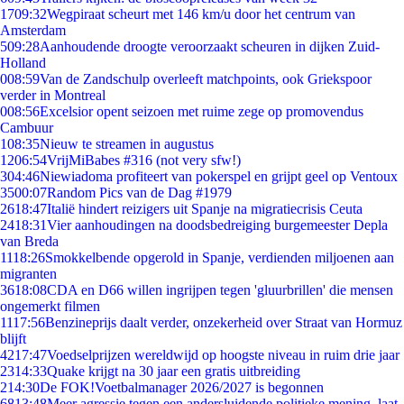
17
09:32
Wegpiraat scheurt met 146 km/u door het centrum van
Amsterdam
5
09:28
Aanhoudende droogte veroorzaakt scheuren in dijken Zuid-
Holland
0
08:59
Van de Zandschulp overleeft matchpoints, ook Griekspoor
verder in Montreal
0
08:56
Excelsior opent seizoen met ruime zege op promovendus
Cambuur
1
08:35
Nieuw te streamen in augustus
12
06:54
VrijMiBabes #316 (not very sfw!)
3
04:46
Niewiadoma profiteert van pokerspel en grijpt geel op Ventoux
35
00:07
Random Pics van de Dag #1979
26
18:47
Italië hindert reizigers uit Spanje na migratiecrisis Ceuta
24
18:31
Vier aanhoudingen na doodsbedreiging burgemeester Depla
van Breda
11
18:26
Smokkelbende opgerold in Spanje, verdienden miljoenen aan
migranten
36
18:08
CDA en D66 willen ingrijpen tegen 'gluurbrillen' die mensen
ongemerkt filmen
11
17:56
Benzineprijs daalt verder, onzekerheid over Straat van Hormuz
blijft
42
17:47
Voedselprijzen wereldwijd op hoogste niveau in ruim drie jaar
23
14:33
Quake krijgt na 30 jaar een gratis uitbreiding
2
14:30
De FOK!Voetbalmanager 2026/2027 is begonnen
68
13:48
Meer agressie tegen een andersluidende politieke mening, laat