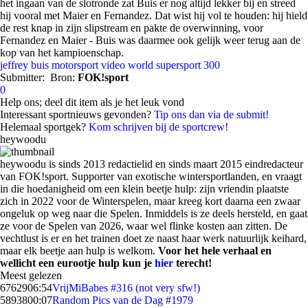
het ingaan van de slotronde zat Buis er nog altijd lekker bij en streed
hij vooral met Maier en Fernandez. Dat wist hij vol te houden: hij hield
de rest knap in zijn slipstream en pakte de overwinning, voor
Fernandez en Maier - Buis was daarmee ook gelijk weer terug aan de
kop van het kampioenschap.
jeffrey buis
motorsport
video
world supersport 300
Submitter:
Bron:
FOK!sport
0
Help ons; deel dit item als je het leuk vond
Interessant sportnieuws gevonden?
Tip ons dan via de submit!
Helemaal sportgek?
Kom schrijven bij de sportcrew!
heywoodu
heywoodu is sinds 2013 redactielid en sinds maart 2015 eindredacteur
van FOK!sport. Supporter van exotische wintersportlanden, en vraagt
in die hoedanigheid om een klein beetje hulp: zijn vriendin plaatste
zich in 2022 voor de Winterspelen, maar kreeg kort daarna een zwaar
ongeluk op weg naar die Spelen. Inmiddels is ze deels hersteld, en gaat
ze voor de Spelen van 2026, waar wel flinke kosten aan zitten. De
vechtlust is er en het trainen doet ze naast haar werk natuurlijk keihard,
maar elk beetje aan hulp is welkom.
Voor het hele verhaal en
wellicht een eurootje hulp kun je
hier
terecht!
Meest gelezen
67629
06:54
VrijMiBabes #316 (not very sfw!)
58938
00:07
Random Pics van de Dag #1979