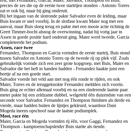
rest, met Fernandez, Garcia, Maier, Salvador, Thompson en Buis,
precies de zes die op de eerste twee startrijen stonden - Antonio Torres
zat er ook bij, maar hij ging onderuit.
Bij het ingaan van de slotronde pakte Salvador even de leiding, maar
Buis kwam er snel voorbij. In de slotfase kwam Maier nog met een
aanval, maar Buis sloeg terug en pakte met een mooie actie richting de
Geert Timmer-bocht alsnog de overwinning, nadat hij vorig jaar in
Assen in goede positie hard onderuit ging. Maier werd tweede, Garcia
completeerde het podium.
Assen, race twee
Fernandez, Thompson en Garcia vormden de eerste startrij, Buis stond
tussen Salvador en Antonio Torres op de tweede rij op plek vijf. Zoals
gebruikelijk vormde zich een zeer grote kopgroep, met Buis, Maier en
Salvador die het heft in handen hadden - Fernandez haakte juist een
beetje af na een goede start.
Salvador voerde het veld aan met nog één ronde te rijden, en ook
Maier, Torres en de teruggeknokte Fernandez meldden zich voorin.
Buis ging ze echter allemaal voorbij en na een zinderende laatste paar
meter pakte hij een zeldzame dubbel, welgeteld één duizendste van een
seconde voor Salvador. Fernandez en Thompson finishten als derde en
vierde, maar hadden buiten de lijntjes gekleurd, waardoor Dani
Mogeda ineens opschoof naar de laatste podiumplek.
Most, race één
Maier, Garcia en Mogeda vormden rij één, voor Gaggi, Fernandez en
Thompson - kampioenschapsleider Buis startte als tiende.