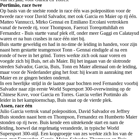
Portimão, race twee
Op basis van de snelste ronde in race één was poleposition voor de
tweede race voor David Salvador, met ook Garcia en Maier op rij één.
Matteo Vannucci, Mirko Gennai en Emiliano Ercolani vertrokken
vanaf de tweede rij, voor Thompson, Faerozi Toreqottuhllah en
Fernandez - Buis startte vanaf plek elf, onder meer Gaggi en Calatayud
waren er na hun crashes in race één niet bij.
Buis startte geweldig en had in no-time de leiding in handen, voor zijn
naast hem gestartte teamgenoot Tonn - Gennai eindigde al na een
ronde of twee in het grind. Torres werkte zich ook naar voren en
voegde zich bij Buis, net als Maier. Bij het ingaan van de slotronde
streden Salvador, Garcia, Buis, Tonn en Maier allemaal om de leiding,
maar voor de Nederlander ging het fout: hij kwam in aanraking met
Maier en ze gingen beiden onderuit.
In een heerlijke strijd in de laatste paar bochten reed Fernandez voorbij
Salvador naar zijn eerste World Supersport 300-overwinning op de
Chinese Kove, voor Garcia en Torres. Garcia verliet Portimão als
leider in het kampioenschap, Buis staat op de vierde plek.
Assen, race één
Julio Garcia vertrok vanaf poleposition, David Salvador en Jeffrey
Buis stonden naast hem en Thompson, Fernandez en Humberto Maier
stonden op rij twee. Buis kende een uitstekende start en nam de
leiding, hoewel dat regelmatig veranderde, in typische World
Supersport 300-stijl. Een kopgroepje van zes werkte zich los van de