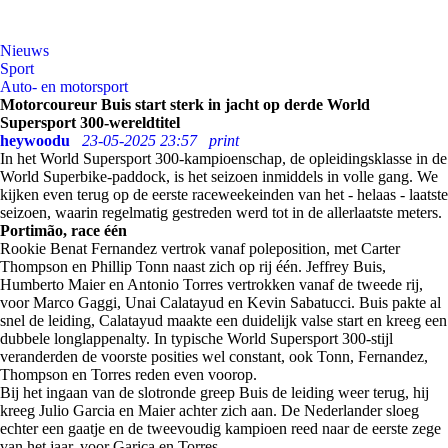
Nieuws
Sport
Auto- en motorsport
Motorcoureur Buis start sterk in jacht op derde World
Supersport 300-wereldtitel
heywoodu
23-05-2025 23:57
print
In het World Supersport 300-kampioenschap, de opleidingsklasse in de
World Superbike-paddock, is het seizoen inmiddels in volle gang. We
kijken even terug op de eerste raceweekeinden van het - helaas - laatste
seizoen, waarin regelmatig gestreden werd tot in de allerlaatste meters.
Portimão, race één
Rookie Benat Fernandez vertrok vanaf poleposition, met Carter
Thompson en Phillip Tonn naast zich op rij één. Jeffrey Buis,
Humberto Maier en Antonio Torres vertrokken vanaf de tweede rij,
voor Marco Gaggi, Unai Calatayud en Kevin Sabatucci. Buis pakte al
snel de leiding, Calatayud maakte een duidelijk valse start en kreeg een
dubbele longlappenalty. In typische World Supersport 300-stijl
veranderden de voorste posities wel constant, ook Tonn, Fernandez,
Thompson en Torres reden even voorop.
Bij het ingaan van de slotronde greep Buis de leiding weer terug, hij
kreeg Julio Garcia en Maier achter zich aan. De Nederlander sloeg
echter een gaatje en de tweevoudig kampioen reed naar de eerste zege
van het jaar, voor Garica en Torres.