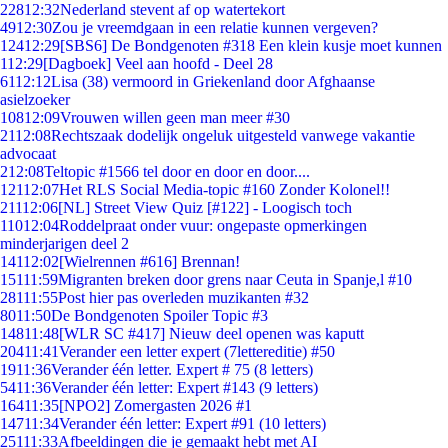
228
12:32
Nederland stevent af op watertekort
49
12:30
Zou je vreemdgaan in een relatie kunnen vergeven?
124
12:29
[SBS6] De Bondgenoten #318 Een klein kusje moet kunnen
1
12:29
[Dagboek] Veel aan hoofd - Deel 28
61
12:12
Lisa (38) vermoord in Griekenland door Afghaanse
asielzoeker
108
12:09
Vrouwen willen geen man meer #30
21
12:08
Rechtszaak dodelijk ongeluk uitgesteld vanwege vakantie
advocaat
2
12:08
Teltopic #1566 tel door en door en door....
121
12:07
Het RLS Social Media-topic #160 Zonder Kolonel!!
211
12:06
[NL] Street View Quiz [#122] - Loogisch toch
110
12:04
Roddelpraat onder vuur: ongepaste opmerkingen
minderjarigen deel 2
141
12:02
[Wielrennen #616] Brennan!
151
11:59
Migranten breken door grens naar Ceuta in Spanje,l #10
281
11:55
Post hier pas overleden muzikanten #32
80
11:50
De Bondgenoten Spoiler Topic #3
148
11:48
[WLR SC #417] Nieuw deel openen was kaputt
204
11:41
Verander een letter expert (7lettereditie) #50
19
11:36
Verander één letter. Expert # 75 (8 letters)
54
11:36
Verander één letter: Expert #143 (9 letters)
164
11:35
[NPO2] Zomergasten 2026 #1
147
11:34
Verander één letter: Expert #91 (10 letters)
251
11:33
Afbeeldingen die je gemaakt hebt met AI