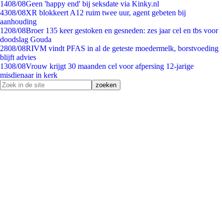
14
08/08
Geen 'happy end' bij seksdate via Kinky.nl
43
08/08
XR blokkeert A12 ruim twee uur, agent gebeten bij
aanhouding
12
08/08
Broer 135 keer gestoken en gesneden: zes jaar cel en tbs voor
doodslag Gouda
28
08/08
RIVM vindt PFAS in al de geteste moedermelk, borstvoeding
blijft advies
13
08/08
Vrouw krijgt 30 maanden cel voor afpersing 12-jarige
misdienaar in kerk