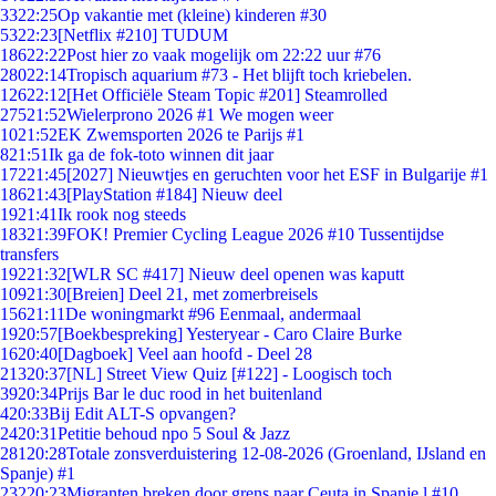
33
22:25
Op vakantie met (kleine) kinderen #30
53
22:23
[Netflix #210] TUDUM
186
22:22
Post hier zo vaak mogelijk om 22:22 uur #76
280
22:14
Tropisch aquarium #73 - Het blijft toch kriebelen.
126
22:12
[Het Officiële Steam Topic #201] Steamrolled
275
21:52
Wielerprono 2026 #1 We mogen weer
10
21:52
EK Zwemsporten 2026 te Parijs #1
8
21:51
Ik ga de fok-toto winnen dit jaar
172
21:45
[2027] Nieuwtjes en geruchten voor het ESF in Bulgarije #1
186
21:43
[PlayStation #184] Nieuw deel
19
21:41
Ik rook nog steeds
183
21:39
FOK! Premier Cycling League 2026 #10 Tussentijdse
transfers
192
21:32
[WLR SC #417] Nieuw deel openen was kaputt
109
21:30
[Breien] Deel 21, met zomerbreisels
156
21:11
De woningmarkt #96 Eenmaal, andermaal
19
20:57
[Boekbespreking] Yesteryear - Caro Claire Burke
16
20:40
[Dagboek] Veel aan hoofd - Deel 28
213
20:37
[NL] Street View Quiz [#122] - Loogisch toch
39
20:34
Prijs Bar le duc rood in het buitenland
4
20:33
Bij Edit ALT-S opvangen?
24
20:31
Petitie behoud npo 5 Soul & Jazz
281
20:28
Totale zonsverduistering 12-08-2026 (Groenland, IJsland en
Spanje) #1
232
20:23
Migranten breken door grens naar Ceuta in Spanje,l #10