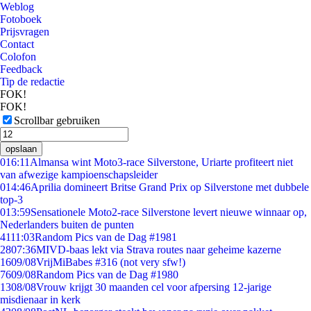
Weblog
Fotoboek
Prijsvragen
Contact
Colofon
Feedback
Tip de redactie
FOK!
FOK!
Scrollbar gebruiken
opslaan
0
16:11
Almansa wint Moto3-race Silverstone, Uriarte profiteert niet
van afwezige kampioenschapsleider
0
14:46
Aprilia domineert Britse Grand Prix op Silverstone met dubbele
top-3
0
13:59
Sensationele Moto2-race Silverstone levert nieuwe winnaar op,
Nederlanders buiten de punten
41
11:03
Random Pics van de Dag #1981
28
07:36
MIVD-baas lekt via Strava routes naar geheime kazerne
16
09/08
VrijMiBabes #316 (not very sfw!)
76
09/08
Random Pics van de Dag #1980
13
08/08
Vrouw krijgt 30 maanden cel voor afpersing 12-jarige
misdienaar in kerk