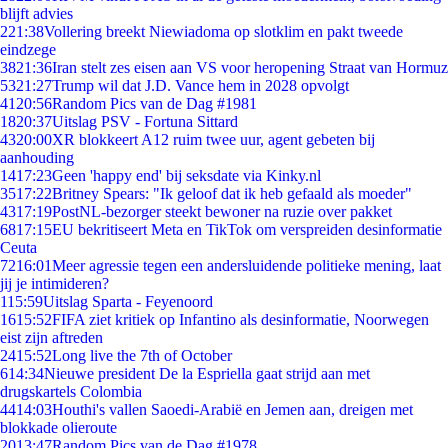
blijft advies
2
21:38
Vollering breekt Niewiadoma op slotklim en pakt tweede
eindzege
38
21:36
Iran stelt zes eisen aan VS voor heropening Straat van Hormuz
53
21:27
Trump wil dat J.D. Vance hem in 2028 opvolgt
41
20:56
Random Pics van de Dag #1981
18
20:37
Uitslag PSV - Fortuna Sittard
43
20:00
XR blokkeert A12 ruim twee uur, agent gebeten bij
aanhouding
14
17:23
Geen 'happy end' bij seksdate via Kinky.nl
35
17:22
Britney Spears: "Ik geloof dat ik heb gefaald als moeder"
43
17:19
PostNL-bezorger steekt bewoner na ruzie over pakket
68
17:15
EU bekritiseert Meta en TikTok om verspreiden desinformatie
Ceuta
72
16:01
Meer agressie tegen een andersluidende politieke mening, laat
jij je intimideren?
1
15:59
Uitslag Sparta - Feyenoord
16
15:52
FIFA ziet kritiek op Infantino als desinformatie, Noorwegen
eist zijn aftreden
24
15:52
Long live the 7th of October
6
14:34
Nieuwe president De la Espriella gaat strijd aan met
drugskartels Colombia
44
14:03
Houthi's vallen Saoedi-Arabië en Jemen aan, dreigen met
blokkade olieroute
20
13:47
Random Pics van de Dag #1978