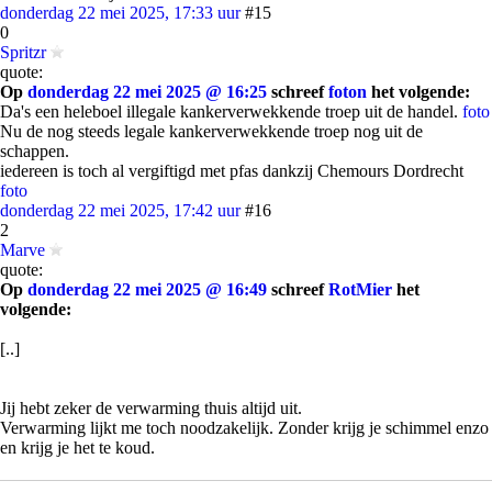
donderdag 22 mei 2025, 17:33 uur
#15
0
Spritzr
quote:
Op
donderdag 22 mei 2025 @ 16:25
schreef
foton
het volgende:
Da's een heleboel illegale kankerverwekkende troep uit de handel.
foto
Nu de nog steeds legale kankerverwekkende troep nog uit de
schappen.
iedereen is toch al vergiftigd met pfas dankzij Chemours Dordrecht
foto
donderdag 22 mei 2025, 17:42 uur
#16
2
Marve
quote:
Op
donderdag 22 mei 2025 @ 16:49
schreef
RotMier
het
volgende:
[..]
Jij hebt zeker de verwarming thuis altijd uit.
Verwarming lijkt me toch noodzakelijk. Zonder krijg je schimmel enzo
en krijg je het te koud.
Roken is inderdaad net zo belangrijk
foto