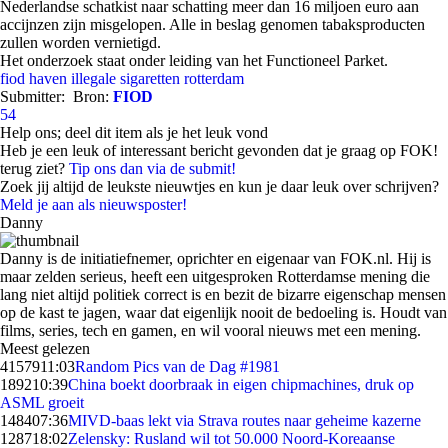
Nederlandse schatkist naar schatting meer dan 16 miljoen euro aan
accijnzen zijn misgelopen. Alle in beslag genomen tabaksproducten
zullen worden vernietigd.
Het onderzoek staat onder leiding van het Functioneel Parket.
fiod
haven
illegale sigaretten
rotterdam
Submitter:
Bron:
FIOD
54
Help ons; deel dit item als je het leuk vond
Heb je een leuk of interessant bericht gevonden dat je graag op FOK!
terug ziet?
Tip ons dan via de submit!
Zoek jij altijd de leukste nieuwtjes en kun je daar leuk over schrijven?
Meld je aan als nieuwsposter!
Danny
Danny is de initiatiefnemer, oprichter en eigenaar van FOK.nl. Hij is
maar zelden serieus, heeft een uitgesproken Rotterdamse mening die
lang niet altijd politiek correct is en bezit de bizarre eigenschap mensen
op de kast te jagen, waar dat eigenlijk nooit de bedoeling is. Houdt van
films, series, tech en gamen, en wil vooral nieuws met een mening.
Meest gelezen
41579
11:03
Random Pics van de Dag #1981
1892
10:39
China boekt doorbraak in eigen chipmachines, druk op
ASML groeit
1484
07:36
MIVD-baas lekt via Strava routes naar geheime kazerne
1287
18:02
Zelensky: Rusland wil tot 50.000 Noord-Koreaanse