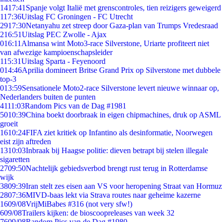
14
17:41
Spanje volgt Italië met grenscontroles, tien reizigers geweigerd
1
17:36
Uitslag FC Groningen - FC Utrecht
29
17:30
Netanyahu zet streep door Gaza-plan van Trumps Vredesraad
2
16:51
Uitslag PEC Zwolle - Ajax
0
16:11
Almansa wint Moto3-race Silverstone, Uriarte profiteert niet
van afwezige kampioenschapsleider
1
15:31
Uitslag Sparta - Feyenoord
0
14:46
Aprilia domineert Britse Grand Prix op Silverstone met dubbele
top-3
0
13:59
Sensationele Moto2-race Silverstone levert nieuwe winnaar op,
Nederlanders buiten de punten
41
11:03
Random Pics van de Dag #1981
50
10:39
China boekt doorbraak in eigen chipmachines, druk op ASML
groeit
16
10:24
FIFA ziet kritiek op Infantino als desinformatie, Noorwegen
eist zijn aftreden
13
10:03
Inbraak bij Haagse politie: dieven betrapt bij stelen illegale
sigaretten
27
09:50
Nachtelijk gebiedsverbod brengt rust terug in Rotterdamse
wijk
38
09:39
Iran stelt zes eisen aan VS voor heropening Straat van Hormuz
28
07:36
MIVD-baas lekt via Strava routes naar geheime kazerne
16
09/08
VrijMiBabes #316 (not very sfw!)
6
09/08
Trailers kijken: de bioscoopreleases van week 32
76
09/08
Random Pics van de Dag #1980