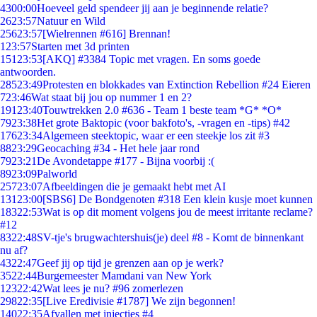
43
00:00
Hoeveel geld spendeer jij aan je beginnende relatie?
26
23:57
Natuur en Wild
256
23:57
[Wielrennen #616] Brennan!
1
23:57
Starten met 3d printen
151
23:53
[AKQ] #3384 Topic met vragen. En soms goede
antwoorden.
285
23:49
Protesten en blokkades van Extinction Rebellion #24 Eieren
7
23:46
Wat staat bij jou op nummer 1 en 2?
191
23:40
Touwtrekken 2.0 #636 - Team 1 beste team *G* *O*
79
23:38
Het grote Baktopic (voor bakfoto's, -vragen en -tips) #42
176
23:34
Algemeen steektopic, waar er een steekje los zit #3
88
23:29
Geocaching #34 - Het hele jaar rond
79
23:21
De Avondetappe #177 - Bijna voorbij :(
89
23:09
Palworld
257
23:07
Afbeeldingen die je gemaakt hebt met AI
131
23:00
[SBS6] De Bondgenoten #318 Een klein kusje moet kunnen
183
22:53
Wat is op dit moment volgens jou de meest irritante reclame?
#12
83
22:48
SV-tje's brugwachtershuis(je) deel #8 - Komt de binnenkant
nu af?
43
22:47
Geef jij op tijd je grenzen aan op je werk?
35
22:44
Burgemeester Mamdani van New York
123
22:42
Wat lees je nu? #96 zomerlezen
298
22:35
[Live Eredivisie #1787] We zijn begonnen!
140
22:35
Afvallen met injecties #4