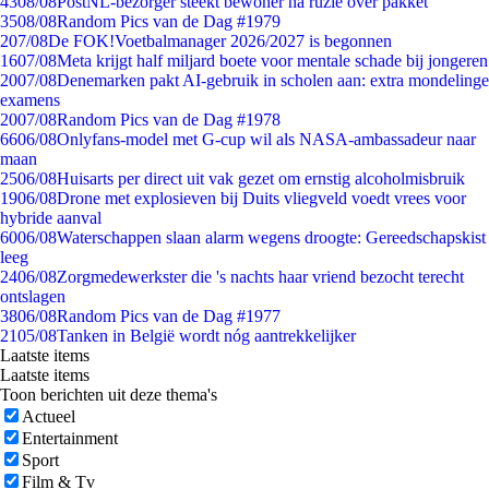
43
08/08
PostNL-bezorger steekt bewoner na ruzie over pakket
35
08/08
Random Pics van de Dag #1979
2
07/08
De FOK!Voetbalmanager 2026/2027 is begonnen
16
07/08
Meta krijgt half miljard boete voor mentale schade bij jongeren
20
07/08
Denemarken pakt AI-gebruik in scholen aan: extra mondelinge
examens
20
07/08
Random Pics van de Dag #1978
66
06/08
Onlyfans-model met G-cup wil als NASA-ambassadeur naar
maan
25
06/08
Huisarts per direct uit vak gezet om ernstig alcoholmisbruik
19
06/08
Drone met explosieven bij Duits vliegveld voedt vrees voor
hybride aanval
60
06/08
Waterschappen slaan alarm wegens droogte: Gereedschapskist
leeg
24
06/08
Zorgmedewerkster die 's nachts haar vriend bezocht terecht
ontslagen
38
06/08
Random Pics van de Dag #1977
21
05/08
Tanken in België wordt nóg aantrekkelijker
Laatste items
Laatste items
Toon berichten uit deze thema's
Actueel
Entertainment
Sport
Film & Tv