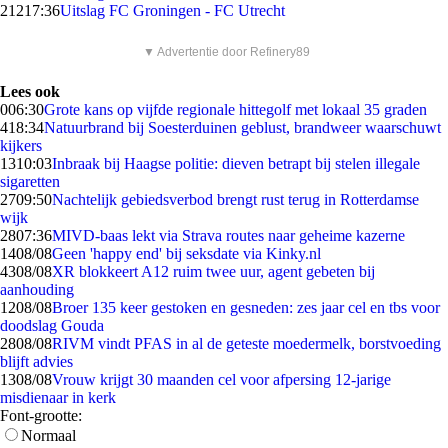
212
17:36
Uitslag FC Groningen - FC Utrecht
▼ Advertentie door Refinery89
Lees ook
0
06:30
Grote kans op vijfde regionale hittegolf met lokaal 35 graden
4
18:34
Natuurbrand bij Soesterduinen geblust, brandweer waarschuwt
kijkers
13
10:03
Inbraak bij Haagse politie: dieven betrapt bij stelen illegale
sigaretten
27
09:50
Nachtelijk gebiedsverbod brengt rust terug in Rotterdamse
wijk
28
07:36
MIVD-baas lekt via Strava routes naar geheime kazerne
14
08/08
Geen 'happy end' bij seksdate via Kinky.nl
43
08/08
XR blokkeert A12 ruim twee uur, agent gebeten bij
aanhouding
12
08/08
Broer 135 keer gestoken en gesneden: zes jaar cel en tbs voor
doodslag Gouda
28
08/08
RIVM vindt PFAS in al de geteste moedermelk, borstvoeding
blijft advies
13
08/08
Vrouw krijgt 30 maanden cel voor afpersing 12-jarige
misdienaar in kerk
Font-grootte:
Normaal