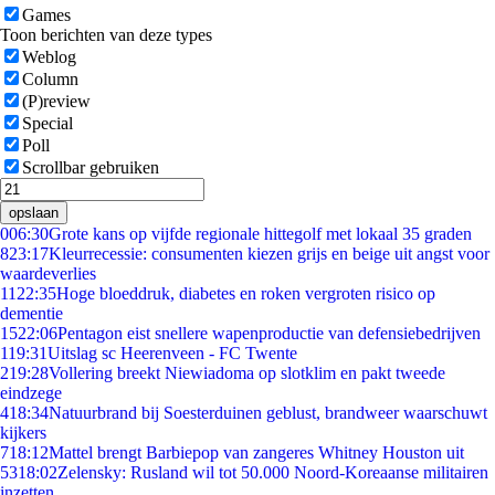
Games
Toon berichten van deze types
Weblog
Column
(P)review
Special
Poll
Scrollbar gebruiken
opslaan
0
06:30
Grote kans op vijfde regionale hittegolf met lokaal 35 graden
8
23:17
Kleurrecessie: consumenten kiezen grijs en beige uit angst voor
waardeverlies
11
22:35
Hoge bloeddruk, diabetes en roken vergroten risico op
dementie
15
22:06
Pentagon eist snellere wapenproductie van defensiebedrijven
1
19:31
Uitslag sc Heerenveen - FC Twente
2
19:28
Vollering breekt Niewiadoma op slotklim en pakt tweede
eindzege
4
18:34
Natuurbrand bij Soesterduinen geblust, brandweer waarschuwt
kijkers
7
18:12
Mattel brengt Barbiepop van zangeres Whitney Houston uit
53
18:02
Zelensky: Rusland wil tot 50.000 Noord-Koreaanse militairen
inzetten