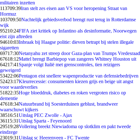
militairen inzetten
1137
09:39
Iran stelt zes eisen aan VS voor heropening Straat van
Hormuz
1037
09:50
Nachtelijk gebiedsverbod brengt rust terug in Rotterdamse
wijk
952
10:24
FIFA ziet kritiek op Infantino als desinformatie, Noorwegen
eist zijn aftreden
946
10:03
Inbraak bij Haagse politie: dieven betrapt bij stelen illegale
sigaretten
697
17:30
Netanyahu zet streep door Gaza-plan van Trumps Vredesraad
676
18:12
Mattel brengt Barbiepop van zangeres Whitney Houston uit
642
17:41
Spanje volgt Italië met grenscontroles, tien reizigers
geweigerd
534
22:06
Pentagon eist snellere wapenproductie van defensiebedrijven
524
23:17
Kleurrecessie: consumenten kiezen grijs en beige uit angst
voor waardeverlies
518
22:35
Hoge bloeddruk, diabetes en roken vergroten risico op
dementie
476
18:34
Natuurbrand bij Soesterduinen geblust, brandweer
waarschuwt kijkers
385
16:51
Uitslag PEC Zwolle - Ajax
361
15:31
Uitslag Sparta - Feyenoord
295
19:28
Vollering breekt Niewiadoma op slotklim en pakt tweede
eindzege
230
19:31
Uitslag sc Heerenveen - FC Twente