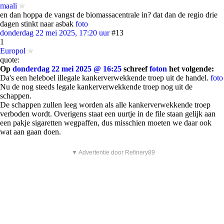
maali
en dan hoppa de vangst de biomassacentrale in? dat dan de regio drie
dagen stinkt naar asbak
foto
donderdag 22 mei 2025, 17:20 uur
#13
1
Europol
quote:
Op
donderdag 22 mei 2025 @ 16:25
schreef
foton
het volgende:
Da's een heleboel illegale kankerverwekkende troep uit de handel.
foto
Nu de nog steeds legale kankerverwekkende troep nog uit de
schappen.
De schappen zullen leeg worden als alle kankerverwekkende troep
verboden wordt. Overigens staat een uurtje in de file staan gelijk aan
een pakje sigaretten wegpaffen, dus misschien moeten we daar ook
wat aan gaan doen.
▼ Advertentie door Refinery89