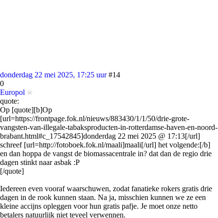
donderdag 22 mei 2025, 17:25 uur
#14
0
Europol
quote:
Op [quote][b]Op
[url=https://frontpage.fok.nl/nieuws/883430/1/1/50/drie-grote-
vangsten-van-illegale-tabaksproducten-in-rotterdamse-haven-en-noord-
brabant.html#c_17542845]donderdag 22 mei 2025 @ 17:13[/url]
schreef [url=http://fotoboek.fok.nl/maali]maali[/url] het volgende:[/b]
en dan hoppa de vangst de biomassacentrale in? dat dan de regio drie
dagen stinkt naar asbak :P
[/quote]
Iedereen even vooraf waarschuwen, zodat fanatieke rokers gratis drie
dagen in de rook kunnen staan. Na ja, misschien kunnen we ze een
kleine accijns opleggen voor hun gratis pafje. Je moet onze netto
betalers natuurlijk niet teveel verwennen.