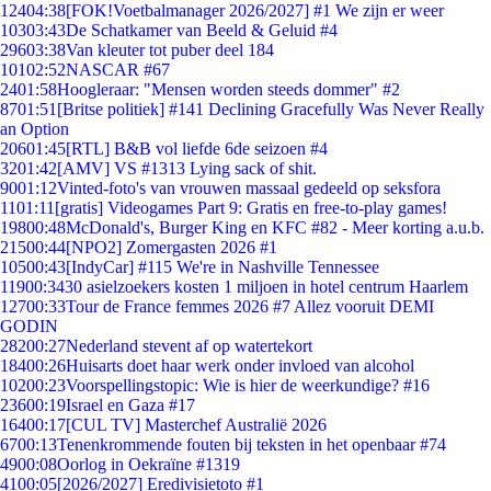
124
04:38
[FOK!Voetbalmanager 2026/2027] #1 We zijn er weer
103
03:43
De Schatkamer van Beeld & Geluid #4
296
03:38
Van kleuter tot puber deel 184
101
02:52
NASCAR #67
24
01:58
Hoogleraar: "Mensen worden steeds dommer" #2
87
01:51
[Britse politiek] #141 Declining Gracefully Was Never Really
an Option
206
01:45
[RTL] B&B vol liefde 6de seizoen #4
32
01:42
[AMV] VS #1313 Lying sack of shit.
90
01:12
Vinted-foto's van vrouwen massaal gedeeld op seksfora
11
01:11
[gratis] Videogames Part 9: Gratis en free-to-play games!
198
00:48
McDonald's, Burger King en KFC #82 - Meer korting a.u.b.
215
00:44
[NPO2] Zomergasten 2026 #1
105
00:43
[IndyCar] #115 We're in Nashville Tennessee
119
00:34
30 asielzoekers kosten 1 miljoen in hotel centrum Haarlem
127
00:33
Tour de France femmes 2026 #7 Allez vooruit DEMI
GODIN
282
00:27
Nederland stevent af op watertekort
184
00:26
Huisarts doet haar werk onder invloed van alcohol
102
00:23
Voorspellingstopic: Wie is hier de weerkundige? #16
236
00:19
Israel en Gaza #17
164
00:17
[CUL TV] Masterchef Australië 2026
67
00:13
Tenenkrommende fouten bij teksten in het openbaar #74
49
00:08
Oorlog in Oekraïne #1319
41
00:05
[2026/2027] Eredivisietoto #1