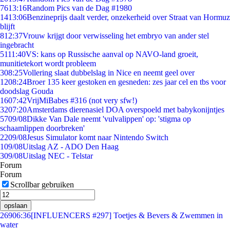
76
13:16
Random Pics van de Dag #1980
14
13:06
Benzineprijs daalt verder, onzekerheid over Straat van Hormuz
blijft
8
12:37
Vrouw krijgt door verwisseling het embryo van ander stel
ingebracht
51
11:40
VS: kans op Russische aanval op NAVO-land groeit,
munitietekort wordt probleem
3
08:25
Vollering slaat dubbelslag in Nice en neemt geel over
12
08:24
Broer 135 keer gestoken en gesneden: zes jaar cel en tbs voor
doodslag Gouda
16
07:42
VrijMiBabes #316 (not very sfw!)
32
07:20
Amsterdams dierenasiel DOA overspoeld met babykonijntjes
57
09/08
Dikke Van Dale neemt 'vulvalippen' op: 'stigma op
schaamlippen doorbreken'
22
09/08
Jesus Simulator komt naar Nintendo Switch
1
09/08
Uitslag AZ - ADO Den Haag
3
09/08
Uitslag NEC - Telstar
Forum
Forum
Scrollbar gebruiken
opslaan
269
06:36
[INFLUENCERS #297] Toetjes & Bevers & Zwemmen in
water