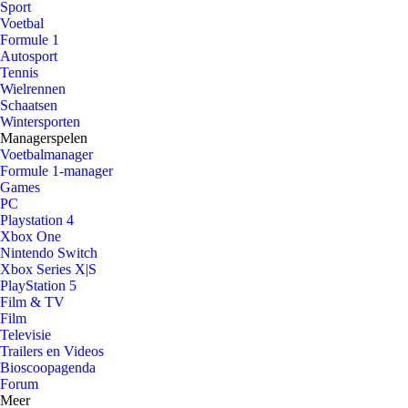
Sport
Voetbal
Formule 1
Autosport
Tennis
Wielrennen
Schaatsen
Wintersporten
Managerspelen
Voetbalmanager
Formule 1-manager
Games
PC
Playstation 4
Xbox One
Nintendo Switch
Xbox Series X|S
PlayStation 5
Film & TV
Film
Televisie
Trailers en Videos
Bioscoopagenda
Forum
Meer