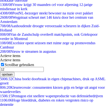
blokkade olieroute
13
08/08
Vrouw krijgt 30 maanden cel voor afpersing 12-jarige
misdienaar in kerk
43
08/08
PostNL-bezorger steekt bewoner na ruzie over pakket
26
08/08
Wegpiraat scheurt met 146 km/u door het centrum van
Amsterdam
7
08/08
Aanhoudende droogte veroorzaakt scheuren in dijken Zuid-
Holland
0
08/08
Van de Zandschulp overleeft matchpoints, ook Griekspoor
verder in Montreal
1
08/08
Excelsior opent seizoen met ruime zege op promovendus
Cambuur
2
08/08
Nieuw te streamen in augustus
Actieve items
Actieve items
Scrollbar gebruiken
opslaan
50
06:32
China boekt doorbraak in eigen chipmachines, druk op ASML
groeit
8
06:20
Kleurrecessie: consumenten kiezen grijs en beige uit angst voor
waardeverlies
15
06:15
Pentagon eist snellere wapenproductie van defensiebedrijven
11
06:06
Hoge bloeddruk, diabetes en roken vergroten risico op
dementie