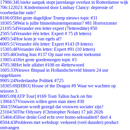
179
06:34
Unieke aanpak stopt jarenlange overlast in Rotterdamse wijk
7
06:12
2023: Kindermoord door Lindsay Clancy: depressie of
voorbedachte rade?
81
06:05
Het grote dagelijkse Trump nieuws topic #31
183
05:58
Wat is jullie binnenhuistemperatuur? #81 Horrorzomer
211
05:54
Verander een letter expert (7lettereditie) #50
25
05:54
Verander één letter. Expert # 75 (8 letters)
49
05:54
Hoe kom je van egels af?
60
05:51
Verander één letter: Expert #143 (9 letters)
153
05:48
Verander één letter: Expert #91 (10 letters)
15
05:46
Oorlog Iran #137 Op naar een mooie toekomst
139
05:41
Het grote goedemorgen topic #3
47
05:38
Het hele alfabet #108 en 4letterwoord
16
05:33
Nieuwe flitspaal in Hollandscheveld binnen 24 uur
opgeblazen
99
05:24
Nederlandse Politiek #725
183
05:09
[HBO] House of the Dragon #9 Waar we wachten op
seizoen 3.
80
05:09
[ATP Tour] #169 Tosti Tallon back on fire
139
04:57
Vrouwen willen geen man meer #30
3
04:55
Waarom wordt gezegd dat vrouwen socialer zijn?
231
04:50
The Odyssey (Christopher Nolan) 17 juli 2026
154
04:45
Hoe denkt God echt over homo-seksualiteit? deel 4
85
04:43
Probleem met webshop: verkeerd (veel duurder) product
ontvangen