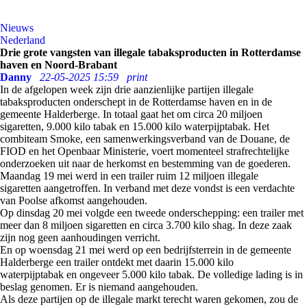
Nieuws
Nederland
Drie grote vangsten van illegale tabaksproducten in Rotterdamse
haven en Noord-Brabant
Danny
22-05-2025 15:59
print
In de afgelopen week zijn drie aanzienlijke partijen illegale
tabaksproducten onderschept in de Rotterdamse haven en in de
gemeente Halderberge. In totaal gaat het om circa 20 miljoen
sigaretten, 9.000 kilo tabak en 15.000 kilo waterpijptabak. Het
combiteam Smoke, een samenwerkingsverband van de Douane, de
FIOD en het Openbaar Ministerie, voert momenteel strafrechtelijke
onderzoeken uit naar de herkomst en bestemming van de goederen.
Maandag 19 mei werd in een trailer ruim 12 miljoen illegale
sigaretten aangetroffen. In verband met deze vondst is een verdachte
van Poolse afkomst aangehouden.
Op dinsdag 20 mei volgde een tweede onderschepping: een trailer met
meer dan 8 miljoen sigaretten en circa 3.700 kilo shag. In deze zaak
zijn nog geen aanhoudingen verricht.
En op woensdag 21 mei werd op een bedrijfsterrein in de gemeente
Halderberge een trailer ontdekt met daarin 15.000 kilo
waterpijptabak en ongeveer 5.000 kilo tabak. De volledige lading is in
beslag genomen. Er is niemand aangehouden.
Als deze partijen op de illegale markt terecht waren gekomen, zou de