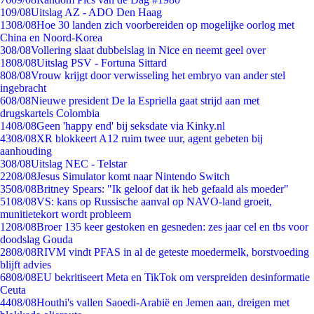
1
09/08
Uitslag AZ - ADO Den Haag
13
08/08
Hoe 30 landen zich voorbereiden op mogelijke oorlog met
China en Noord-Korea
3
08/08
Vollering slaat dubbelslag in Nice en neemt geel over
18
08/08
Uitslag PSV - Fortuna Sittard
8
08/08
Vrouw krijgt door verwisseling het embryo van ander stel
ingebracht
6
08/08
Nieuwe president De la Espriella gaat strijd aan met
drugskartels Colombia
14
08/08
Geen 'happy end' bij seksdate via Kinky.nl
43
08/08
XR blokkeert A12 ruim twee uur, agent gebeten bij
aanhouding
3
08/08
Uitslag NEC - Telstar
22
08/08
Jesus Simulator komt naar Nintendo Switch
35
08/08
Britney Spears: "Ik geloof dat ik heb gefaald als moeder"
51
08/08
VS: kans op Russische aanval op NAVO-land groeit,
munitietekort wordt probleem
12
08/08
Broer 135 keer gestoken en gesneden: zes jaar cel en tbs voor
doodslag Gouda
28
08/08
RIVM vindt PFAS in al de geteste moedermelk, borstvoeding
blijft advies
68
08/08
EU bekritiseert Meta en TikTok om verspreiden desinformatie
Ceuta
44
08/08
Houthi's vallen Saoedi-Arabië en Jemen aan, dreigen met