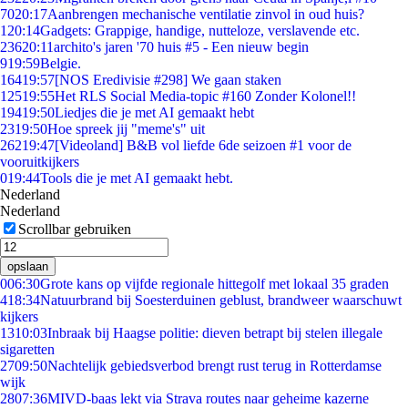
70
20:17
Aanbrengen mechanische ventilatie zinvol in oud huis?
1
20:14
Gadgets: Grappige, handige, nutteloze, verslavende etc.
236
20:11
archito's jaren '70 huis #5 - Een nieuw begin
9
19:59
Belgie.
164
19:57
[NOS Eredivisie #298] We gaan staken
125
19:55
Het RLS Social Media-topic #160 Zonder Kolonel!!
194
19:50
Liedjes die je met AI gemaakt hebt
23
19:50
Hoe spreek jij "meme's" uit
262
19:47
[Videoland] B&B vol liefde 6de seizoen #1 voor de
vooruitkijkers
0
19:44
Tools die je met AI gemaakt hebt.
Nederland
Nederland
Scrollbar gebruiken
opslaan
0
06:30
Grote kans op vijfde regionale hittegolf met lokaal 35 graden
4
18:34
Natuurbrand bij Soesterduinen geblust, brandweer waarschuwt
kijkers
13
10:03
Inbraak bij Haagse politie: dieven betrapt bij stelen illegale
sigaretten
27
09:50
Nachtelijk gebiedsverbod brengt rust terug in Rotterdamse
wijk
28
07:36
MIVD-baas lekt via Strava routes naar geheime kazerne