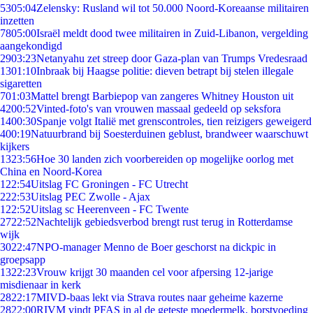
53
05:04
Zelensky: Rusland wil tot 50.000 Noord-Koreaanse militairen
inzetten
78
05:00
Israël meldt dood twee militairen in Zuid-Libanon, vergelding
aangekondigd
29
03:23
Netanyahu zet streep door Gaza-plan van Trumps Vredesraad
13
01:10
Inbraak bij Haagse politie: dieven betrapt bij stelen illegale
sigaretten
7
01:03
Mattel brengt Barbiepop van zangeres Whitney Houston uit
42
00:52
Vinted-foto's van vrouwen massaal gedeeld op seksfora
14
00:30
Spanje volgt Italië met grenscontroles, tien reizigers geweigerd
4
00:19
Natuurbrand bij Soesterduinen geblust, brandweer waarschuwt
kijkers
13
23:56
Hoe 30 landen zich voorbereiden op mogelijke oorlog met
China en Noord-Korea
1
22:54
Uitslag FC Groningen - FC Utrecht
2
22:53
Uitslag PEC Zwolle - Ajax
1
22:52
Uitslag sc Heerenveen - FC Twente
27
22:52
Nachtelijk gebiedsverbod brengt rust terug in Rotterdamse
wijk
30
22:47
NPO-manager Menno de Boer geschorst na dickpic in
groepsapp
13
22:23
Vrouw krijgt 30 maanden cel voor afpersing 12-jarige
misdienaar in kerk
28
22:17
MIVD-baas lekt via Strava routes naar geheime kazerne
28
22:00
RIVM vindt PFAS in al de geteste moedermelk, borstvoeding