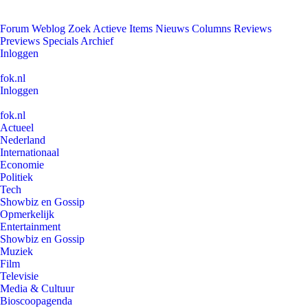
Forum
Weblog
Zoek
Actieve Items
Nieuws
Columns
Reviews
Previews
Specials
Archief
Inloggen
fok.nl
Inloggen
fok.nl
Actueel
Nederland
Internationaal
Economie
Politiek
Tech
Showbiz en Gossip
Opmerkelijk
Entertainment
Showbiz en Gossip
Muziek
Film
Televisie
Media & Cultuur
Bioscoopagenda