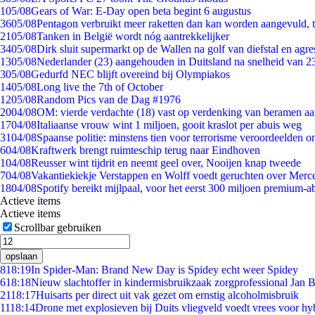
1
05/08
Gears of War: E-Day open beta begint 6 augustus
36
05/08
Pentagon verbruikt meer raketten dan kan worden aangevuld, t
21
05/08
Tanken in België wordt nóg aantrekkelijker
34
05/08
Dirk sluit supermarkt op de Wallen na golf van diefstal en agre
13
05/08
Nederlander (23) aangehouden in Duitsland na snelheid van 
3
05/08
Gedurfd NEC blijft overeind bij Olympiakos
14
05/08
Long live the 7th of October
12
05/08
Random Pics van de Dag #1976
20
04/08
OM: vierde verdachte (18) vast op verdenking van beramen aa
17
04/08
Italiaanse vrouw wint 1 miljoen, gooit kraslot per abuis weg
31
04/08
Spaanse politie: minstens tien voor terrorisme veroordeelden 
6
04/08
Kraftwerk brengt ruimteschip terug naar Eindhoven
1
04/08
Reusser wint tijdrit en neemt geel over, Nooijen knap tweede
7
04/08
Vakantiekiekje Verstappen en Wolff voedt geruchten over Merc
18
04/08
Spotify bereikt mijlpaal, voor het eerst 300 miljoen premium-
Actieve items
Actieve items
Scrollbar gebruiken
opslaan
8
18:19
In Spider-Man: Brand New Day is Spidey echt weer Spidey
6
18:18
Nieuw slachtoffer in kindermisbruikzaak zorgprofessional Jan B
21
18:17
Huisarts per direct uit vak gezet om ernstig alcoholmisbruik
11
18:14
Drone met explosieven bij Duits vliegveld voedt vrees voor hy