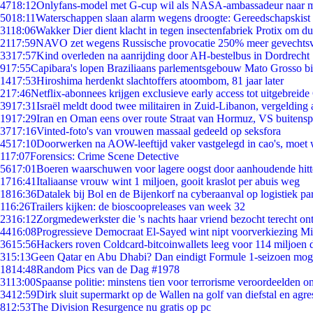
47
18:12
Onlyfans-model met G-cup wil als NASA-ambassadeur naar 
50
18:11
Waterschappen slaan alarm wegens droogte: Gereedschapskist 
31
18:06
Wakker Dier dient klacht in tegen insectenfabriek Protix om 
21
17:59
NAVO zet wegens Russische provocatie 250% meer gevechtsvl
33
17:57
Kind overleden na aanrijding door AH-bestelbus in Dordrecht
9
17:55
Capibara's lopen Braziliaans parlementsgebouw Mato Grosso b
14
17:53
Hiroshima herdenkt slachtoffers atoombom, 81 jaar later
2
17:46
Netflix-abonnees krijgen exclusieve early access tot uitgebreide
39
17:31
Israël meldt dood twee militairen in Zuid-Libanon, vergeldin
19
17:29
Iran en Oman eens over route Straat van Hormuz, VS buitensp
37
17:16
Vinted-foto's van vrouwen massaal gedeeld op seksfora
45
17:10
Doorwerken na AOW-leeftijd vaker vastgelegd in cao's, moet
1
17:07
Forensics: Crime Scene Detective
56
17:01
Boeren waarschuwen voor lagere oogst door aanhoudende hitt
17
16:41
Italiaanse vrouw wint 1 miljoen, gooit kraslot per abuis weg
18
16:36
Datalek bij Bol en de Bijenkorf na cyberaanval op logistiek pa
1
16:26
Trailers kijken: de bioscoopreleases van week 32
23
16:12
Zorgmedewerkster die 's nachts haar vriend bezocht terecht on
44
16:08
Progressieve Democraat El-Sayed wint nipt voorverkiezing M
36
15:56
Hackers roven Coldcard-bitcoinwallets leeg voor 114 miljoen d
3
15:13
Geen Qatar en Abu Dhabi? Dan eindigt Formule 1-seizoen moge
18
14:48
Random Pics van de Dag #1978
31
13:00
Spaanse politie: minstens tien voor terrorisme veroordeelden 
34
12:59
Dirk sluit supermarkt op de Wallen na golf van diefstal en agre
8
12:53
The Division Resurgence nu gratis op pc