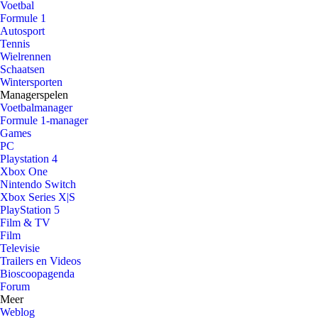
Voetbal
Formule 1
Autosport
Tennis
Wielrennen
Schaatsen
Wintersporten
Managerspelen
Voetbalmanager
Formule 1-manager
Games
PC
Playstation 4
Xbox One
Nintendo Switch
Xbox Series X|S
PlayStation 5
Film & TV
Film
Televisie
Trailers en Videos
Bioscoopagenda
Forum
Meer
Weblog