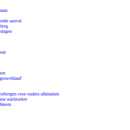
maan
bride aanval
 leeg
tslagen
ssie
eem
'gruweldaad'
 verbergen voor ouders ultimatum
nse asielzoeker
obleem