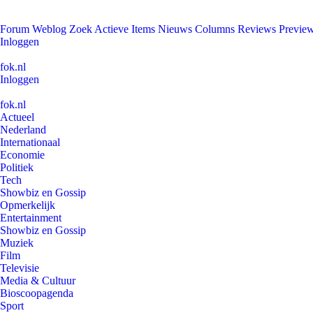
Forum
Weblog
Zoek
Actieve Items
Nieuws
Columns
Reviews
Previe
Inloggen
fok.nl
Inloggen
fok.nl
Actueel
Nederland
Internationaal
Economie
Politiek
Tech
Showbiz en Gossip
Opmerkelijk
Entertainment
Showbiz en Gossip
Muziek
Film
Televisie
Media & Cultuur
Bioscoopagenda
Sport