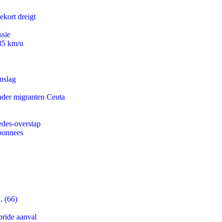
ekort dreigt
ssie
235 km/u
nslag
onder migranten Ceuta
edes-overstap
abonnees
. (66)
bride aanval