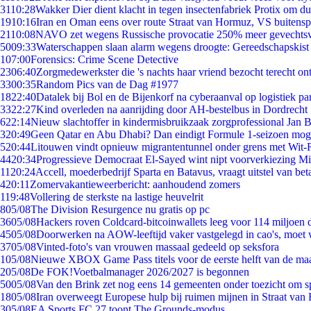
31
10:28
Wakker Dier dient klacht in tegen insectenfabriek Protix om 
19
10:16
Iran en Oman eens over route Straat van Hormuz, VS buitensp
21
10:08
NAVO zet wegens Russische provocatie 250% meer gevechtsvl
50
09:33
Waterschappen slaan alarm wegens droogte: Gereedschapskist
1
07:00
Forensics: Crime Scene Detective
23
06:40
Zorgmedewerkster die 's nachts haar vriend bezocht terecht on
33
00:35
Random Pics van de Dag #1977
18
22:40
Datalek bij Bol en de Bijenkorf na cyberaanval op logistiek pa
33
22:27
Kind overleden na aanrijding door AH-bestelbus in Dordrecht
6
22:14
Nieuw slachtoffer in kindermisbruikzaak zorgprofessional Jan B
3
20:49
Geen Qatar en Abu Dhabi? Dan eindigt Formule 1-seizoen moge
5
20:44
Litouwen vindt opnieuw migrantentunnel onder grens met Wit-
44
20:34
Progressieve Democraat El-Sayed wint nipt voorverkiezing M
11
20:24
Accell, moederbedrijf Sparta en Batavus, vraagt uitstel van bet
4
20:11
Zomervakantieweerbericht: aanhoudend zomers
1
19:48
Vollering de sterkste na lastige heuvelrit
8
05/08
The Division Resurgence nu gratis op pc
36
05/08
Hackers roven Coldcard-bitcoinwallets leeg voor 114 miljoen d
45
05/08
Doorwerken na AOW-leeftijd vaker vastgelegd in cao's, moet
37
05/08
Vinted-foto's van vrouwen massaal gedeeld op seksfora
1
05/08
Nieuwe XBOX Game Pass titels voor de eerste helft van de ma
2
05/08
De FOK!Voetbalmanager 2026/2027 is begonnen
50
05/08
Van den Brink zet nog eens 14 gemeenten onder toezicht om s
18
05/08
Iran overweegt Europese hulp bij ruimen mijnen in Straat va
3
05/08
EA Sports FC 27 toont The Grounds-modus