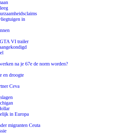
maan
leeg
duurzaamheidsclaims
iegtuigen in
innen
 GTA VI trailer
g aangekondigd
el
 werken na je 67e de norm worden?
e en droogte
rtner Ceva
tslagen
ichigan
ollar
lijk in Europa
onder migranten Ceuta
ssie