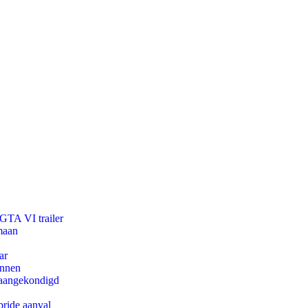
 GTA VI trailer
maan
ar
innen
g aangekondigd
bride aanval