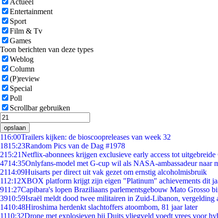
Actueel
Entertainment
Sport
Film & Tv
Games
Toon berichten van deze types
Weblog
Column
(P)review
Special
Poll
Scrollbar gebruiken
opslaan
1
16:00
Trailers kijken: de bioscoopreleases van week 32
18
15:23
Random Pics van de Dag #1978
2
15:21
Netflix-abonnees krijgen exclusieve early access tot uitgebreide
47
14:35
Onlyfans-model met G-cup wil als NASA-ambassadeur naar 
21
14:09
Huisarts per direct uit vak gezet om ernstig alcoholmisbruik
1
12:12
XBOX platform krijgt zijn eigen "Platinum" achievements dit ja
9
11:27
Capibara's lopen Braziliaans parlementsgebouw Mato Grosso b
39
10:59
Israël meldt dood twee militairen in Zuid-Libanon, vergeldin
14
10:48
Hiroshima herdenkt slachtoffers atoombom, 81 jaar later
11
10:32
Drone met explosieven bij Duits vliegveld voedt vrees voor hy