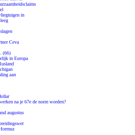
duurzaamheidsclaims
el
iegtuigen in
 leeg
tslagen
rtner Ceva
. (66)
lijk in Europa
Rusland
ichigan
aling aan
ollar
 werken na je 67e de norm worden?
and augustus
preidingswet
n Hormuz