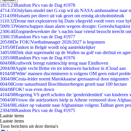
18
15:23
Random Pics van de Dag #1978
47
14:35
Onlyfans-model met G-cup wil als NASA-ambassadeur naar 
21
14:09
Huisarts per direct uit vak gezet om ernstig alcoholmisbruik
11
10:32
Drone met explosieven bij Duits vliegveld voedt vrees voor hy
50
09:33
Waterschappen slaan alarm wegens droogte: Gereedschapskist
23
06:40
Zorgmedewerkster die 's nachts haar vriend bezocht terecht on
33
00:35
Random Pics van de Dag #1977
2
05/08
De FOK!Voetbalmanager 2026/2027 is begonnen
21
05/08
Tanken in België wordt nóg aantrekkelijker
34
05/08
Dirk sluit supermarkt op de Wallen na golf van diefstal en agre
12
05/08
Random Pics van de Dag #1976
6
04/08
Kraftwerk brengt ruimteschip terug naar Eindhoven
20
04/08
Apple vecht Britse eis tot inbouwen backdoor in iCloud aan
81
04/08
'Witte' mannen discrimineren is volgens OM geen enkel probl
30
04/08
Ceuta-leider noemt Marokkaanse grensaanval door migranten 
6
04/08
Grote natuurbrand Boschhuizerbergen groeit naar 100 hectare
6
04/08
FOK! was even down
41
04/08
Regering VS geeft scholen die 'genderidentiteit' van kinderen
59
04/08
Vrouw die asielzoekers hielp in Athene vermoord door Afghaa
25
04/08
Lekker op vakantie naar Afghanistan volgens Taliban geen pr
23
04/08
Random Pics van de Dag #1975
Laatste items
Laatste items
Toon berichten uit deze thema's