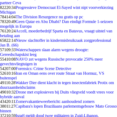
partner Ceva
822
20:34
Progressieve Democraat El-Sayed wint nipt voorverkiezing
Michigan
784
14:04
The Division Resurgence nu gratis op pc
783
20:49
Geen Qatar en Abu Dhabi? Dan eindigt Formule 1-seizoen
mogelijk in Europa
761
20:24
Accell, moederbedrijf Sparta en Batavus, vraagt uitstel van
betaling aan
658
22:14
Nieuw slachtoffer in kindermisbruikzaak zorgprofessional
Jan B. (66)
571
09:33
Waterschappen slaan alarm wegens droogte:
Gereedschapskist leeg
554
10:08
NAVO zet wegens Russische provocatie 250% meer
gevechtsvliegtuigen in
542
07:00
Forensics: Crime Scene Detective
526
10:16
Iran en Oman eens over route Straat van Hormuz, VS
buitenspel
491
10:28
Wakker Dier dient klacht in tegen insectenfabriek Protix om
duurzaamheidsclaims
490
10:32
Drone met explosieven bij Duits vliegveld voedt vrees voor
hybride aanval
434
20:11
Zomervakantieweerbericht: aanhoudend zomers
380
11:27
Capibara's lopen Braziliaans parlementsgebouw Mato Grosso
binnen
372
10:59
Israël meldt dood twee militairen in Zuid-Libanon,