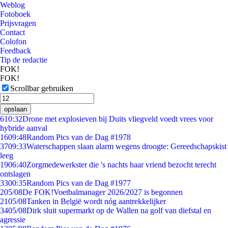
Weblog
Fotoboek
Prijsvragen
Contact
Colofon
Feedback
Tip de redactie
FOK!
FOK!
Scrollbar gebruiken
opslaan
6
10:32
Drone met explosieven bij Duits vliegveld voedt vrees voor
hybride aanval
16
09:48
Random Pics van de Dag #1978
37
09:33
Waterschappen slaan alarm wegens droogte: Gereedschapskist
leeg
19
06:40
Zorgmedewerkster die 's nachts haar vriend bezocht terecht
ontslagen
33
00:35
Random Pics van de Dag #1977
2
05/08
De FOK!Voetbalmanager 2026/2027 is begonnen
21
05/08
Tanken in België wordt nóg aantrekkelijker
34
05/08
Dirk sluit supermarkt op de Wallen na golf van diefstal en
agressie