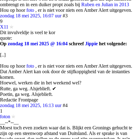
ombrengt en in een duiker propt zoals bij
Ruben en Julian in 2013
Hou op hoor
foto
, er is niet voor niets een Amber Alert uitgegeven.
zondag 18 mei 2025, 16:07 uur
#3
9
X11
Dit invulveldje is veel te kor
quote:
Op
zondag 18 mei 2025 @ 16:04
schreef
Jippie
het volgende:
[..]
Hou op hoor
foto
, er is niet voor niets een Amber Alert uitgegeven.
Dat Amber Alert kan ook door de stijfkoppigheid van de instanties
komen.
Hoewel, werken die in het weekend wel?
Rutte, ga weg. Alsjeblieft. ✔
Poetin, ga weg. Alsjeblieft.
Redactie Frontpage
zondag 18 mei 2025, 16:13 uur
#4
1
foton
__--*--__
Moest toch even zoeken waar dat is. Blijkt een Gronings gehucht te
zijn op een steenworp afstand van Duitsland. Als er sprake is van
kwade opzet, dan zullen ze de grens wel zijn overgestoken. Is zo'n