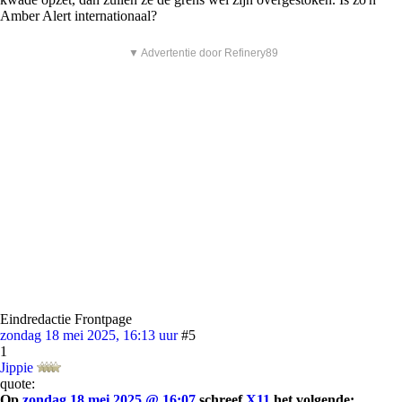
Amber Alert internationaal?
▼ Advertentie door Refinery89
Eindredactie Frontpage
zondag 18 mei 2025, 16:13 uur
#5
1
Jippie
quote:
Op
zondag 18 mei 2025 @ 16:07
schreef
X11
het volgende: