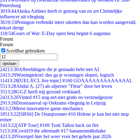
Petersburg
30
19:44
Alaska Airlines heeft er genoeg van en zet Christelijke
influencer uit vliegtuig
36
19:33
Pentagon verbruikt meer raketten dan kan worden aangevuld,
tekort dreigt
1
18:54
Gears of War: E-Day open beta begint 6 augustus
Forum
Forum
Scrollbar gebruiken
opslaan
242
13:30
Afbeeldingen die je gemaakt hebt met AI
24
13:29
Woningtekort: dus ga je woningen slopen, logisch
114
13:28
[UEL/ECL live topic] #160 GOAAAAAAAAAAAAAL
55
13:28
Abdul A. (27) als afperser "Fleur" door het leven
35
13:28
GGZ heeft mij gezond verklaard.
243
13:26
Vinted #15 nog-net-niet gratis en verzendgezeur
29
13:26
Droneaanval op Oekrains vliegtuig in Leipzig
6
13:23
Meest innovatieve game mechanics
185
13:22
[SBS6] De Oranjezomer #10 Helene je kan het niet stop
ermee
14
13:22
[ATP Tour] #169 Tosti Tallon back on fire
51
13:20
Covid19 the aftermath #17 bananenmilkshake
42
13:20
Voorspel hier het weer voor het gehele jaar 2026