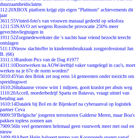
duurzaamheidsclaims
1
12:20
XBOX platform krijgt zijn eigen "Platinum" achievements dit
jaar
36
11:55
Vinted-foto's van vrouwen massaal gedeeld op seksfora
12
11:53
NAVO zet wegens Russische provocatie 250% meer
gevechtsvliegtuigen in
19
11:52
Zorgmedewerkster die 's nachts haar vriend bezocht terecht
ontslagen
5
11:13
Nieuw slachtoffer in kindermisbruikzaak zorgprofessional Jan
B. (66)
33
11:13
Random Pics van de Dag #1977
43
11:10
Doorwerken na AOW-leeftijd vaker vastgelegd in cao's, moet
werken na je 67e de norm worden?
50
10:45
Van den Brink zet nog eens 14 gemeenten onder toezicht om
spreidingswet
16
10:26
Italiaanse vrouw wint 1 miljoen, gooit kraslot per abuis weg
11
10:20
Accell, moederbedrijf Sparta en Batavus, vraagt uitstel van
betaling aan
16
10:14
Datalek bij Bol en de Bijenkorf na cyberaanval op logistiek
partner Ceva
90
09:59
'Belgische' jongeren terroriseren Galderse Meren, maar Boa's
pakken topless zonnen aan
79
09:56
In veel gemeenten helemaal geen vuurwerk meer met oud en
nieuw
34
09:49
Albert Heijn halveert tempo van Koopzegels sparen vanaf