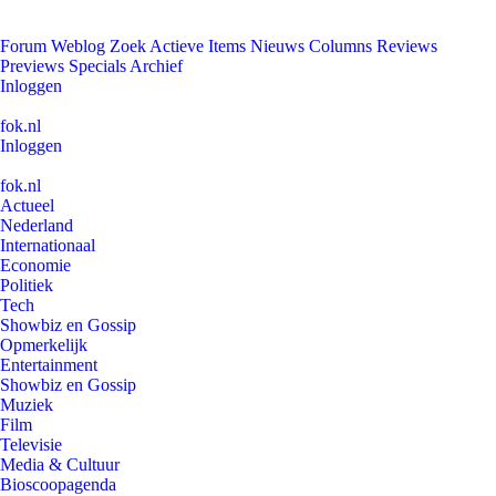
Forum
Weblog
Zoek
Actieve Items
Nieuws
Columns
Reviews
Previews
Specials
Archief
Inloggen
fok.nl
Inloggen
fok.nl
Actueel
Nederland
Internationaal
Economie
Politiek
Tech
Showbiz en Gossip
Opmerkelijk
Entertainment
Showbiz en Gossip
Muziek
Film
Televisie
Media & Cultuur
Bioscoopagenda