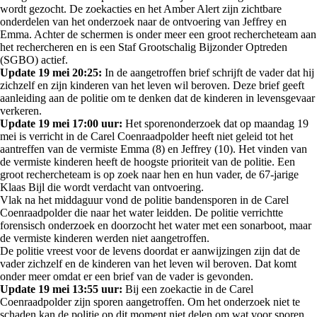
wordt gezocht. De zoekacties en het Amber Alert zijn zichtbare
onderdelen van het onderzoek naar de ontvoering van Jeffrey en
Emma. Achter de schermen is onder meer een groot rechercheteam aan
het rechercheren en is een Staf Grootschalig Bijzonder Optreden
(SGBO) actief.
Update 19 mei 20:25:
In de aangetroffen brief schrijft de vader dat hij
zichzelf en zijn kinderen van het leven wil beroven. Deze brief geeft
aanleiding aan de politie om te denken dat de kinderen in levensgevaar
verkeren.
Update 19 mei 17:00 uur:
Het sporenonderzoek dat op maandag 19
mei is verricht in de Carel Coenraadpolder heeft niet geleid tot het
aantreffen van de vermiste Emma (8) en Jeffrey (10). Het vinden van
de vermiste kinderen heeft de hoogste prioriteit van de politie. Een
groot rechercheteam is op zoek naar hen en hun vader, de 67-jarige
Klaas Bijl die wordt verdacht van ontvoering.
Vlak na het middaguur vond de politie bandensporen in de Carel
Coenraadpolder die naar het water leidden. De politie verrichtte
forensisch onderzoek en doorzocht het water met een sonarboot, maar
de vermiste kinderen werden niet aangetroffen.
De politie vreest voor de levens doordat er aanwijzingen zijn dat de
vader zichzelf en de kinderen van het leven wil beroven. Dat komt
onder meer omdat er een brief van de vader is gevonden.
Update 19 mei 13:55 uur:
Bij een zoekactie in de Carel
Coenraadpolder zijn sporen aangetroffen. Om het onderzoek niet te
schaden kan de politie op dit moment niet delen om wat voor sporen