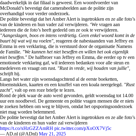
daadwerkelijk in dat filiaal is geweest. Een woordvoerder van
McDonald’s bevestigt dat camerabeelden aan de politie zijn
overhandigd voor verder onderzoek.
De politie bevestigt dat het Amber Alert is ingetrokken en ze alle foto’s
van de kinderen en hun vader zal verwijderen. ‘We vragen aan
iedereen die de foto’s heeft gedeeld om ze ook te verwijderen.
"Aangeslagen, boos en intens verdrietig. Geen enkel woord komt in de
buurt bij wat wij nu voelen",
reageren de nabestaanden van Jeffrey en
Emma in een verklaring, die is verstuurd door de organisatie Namens
de Familie.
"We kunnen het niet beseffen en willen het ook eigenlijk
niet beseffen."
De halfbroer van Jeffrey en Emma, die eerder op tv een
emotionele verklaring gaf, wil iedereen bedanken voor alle steun en
medeleven en vraagt om rust.
"Rust in vrede, wij houden van jullie",
schrijft hij.
Langs het water zijn woensdagochtend al de eerste boeketten,
bloemstukken, kaarten en een knuffel van een koala neergelegd.
"Rust
zacht",
valt op een roze briefje te lezen.
Rond de plek waar de auto werd gevonden, geldt woensdag tot 14.00
uur een noodbevel. De gemeente en politie vragen mensen die er niets
te zoeken hebben om weg te blijven, omdat het opsporingsonderzoek
niet mag worden belemmerd.
De politie bevestigt dat het Amber Alert is ingetrokken en ze alle foto’s
van de kinderen en hun vader zal verwijderen
https://t.co/xHzGZZAmRH
pic.twitter.com/pXoOX7Vj5c
— AD.nl (@ADnl)
May 21, 2025