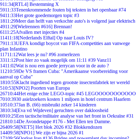
9
11:34
[RTL4] Bestemming X
59
11:33
Tenenkrommende fouten bij teksten in het openbaar #74
94
11:33
Het grote goedemorgen topic #3
18
11:29
Meer dan helft van verkochte auto's is volgend jaar elektrisch
49
11:29
[Wielrennen #616] Brennan!
61
11:25
Afvallen met injecties #4
114
11:18
[Nederlands Elftal] Op naar Louis IV?
79
11:13
UEFA kondigt boycot van FIFA-competities aan vanwege
plan Infantino
117
11:12
Wat lees je nu? #96 zomerlezen
33
11:12
Post hier zo vaak mogelijk om 11:11 #39 Vanz11
14
11:02
Wat is nou een goede jerrycan voor in de auto ?
112
10:59
De VS framen Cuba: "Amerikaanse voorbereiding voor
aanval op Cuba"
18
10:55
Klacht ingediend tegen grootste insectenfabriek ter wereld
5
10:53
[NPO2] Poorten van Europa
267
10:44
Het enige echte LEGO-topic #45 LEGOOOOOOOOOOO
70
10:39
30 asielzoekers kosten 1 miljoen in hotel centrum Haarlem
105
10:37
Jan B. (66) misbruikt zeker 14 kinderen
38
10:34
[Eva vd Wijdeven] geruchten over dakloosheid
69
10:25
Een tactische/militaire analyse van het front in Oekraïne #31
218
10:14
De Avondetappe #176 - Met Ellen ten Damme.
264
09:58
[NET5] Het blok 2026 #32 Blokkendozen
144
09:58
[NPO1] We zijn er bijna 2026 #1
171
09:56
Oorlog Iran #136 Bridge and powerplant day incoming?