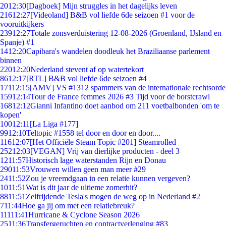
20
12:30
[Dagboek] Mijn struggles in het dagelijks leven
216
12:27
[Videoland] B&B vol liefde 6de seizoen #1 voor de
vooruitkijkers
239
12:27
Totale zonsverduistering 12-08-2026 (Groenland, IJsland en
Spanje) #1
14
12:20
Capibara's wandelen doodleuk het Braziliaanse parlement
binnen
220
12:20
Nederland stevent af op watertekort
86
12:17
[RTL] B&B vol liefde 6de seizoen #4
171
12:15
[AMV] VS #1312 spammers van de internationale rechtsorde
159
12:14
Tour de France femmes 2026 #3 Tijd voor de borstcrawl
168
12:12
Gianni Infantino doet aanbod om 211 voetbalbonden 'om te
kopen'
100
12:11
[La Liga #177]
99
12:10
Teltopic #1558 tel door en door en door....
116
12:07
[Het Officiële Steam Topic #201] Steamrolled
252
12:03
[VEGAN] Vrij van dierlijke producten - deel 3
12
11:57
Historisch lage waterstanden Rijn en Donau
290
11:53
Vrouwen willen geen man meer #29
24
11:52
Zou je vreemdgaan in een relatie kunnen vergeven?
10
11:51
Wat is dit jaar de ultieme zomerhit?
88
11:51
Zelfrijdende Tesla's mogen de weg op in Nederland #2
7
11:44
Hoe ga jij om met een relatiebreuk?
111
11:41
Hurricane & Cyclone Season 2026
25
11:36
Transfergeruchten en contractverlenging #83