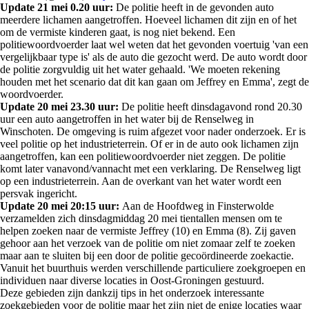
Update 21 mei 0.20 uur:
De politie heeft in de gevonden auto
meerdere lichamen aangetroffen. Hoeveel lichamen dit zijn en of het
om de vermiste kinderen gaat, is nog niet bekend. Een
politiewoordvoerder laat wel weten dat het gevonden voertuig 'van een
vergelijkbaar type is' als de auto die gezocht werd. De auto wordt door
de politie zorgvuldig uit het water gehaald. 'We moeten rekening
houden met het scenario dat dit kan gaan om Jeffrey en Emma', zegt de
woordvoerder.
Update 20 mei 23.30 uur:
De politie heeft dinsdagavond rond 20.30
uur een auto aangetroffen in het water bij de Renselweg in
Winschoten. De omgeving is ruim afgezet voor nader onderzoek. Er is
veel politie op het industrieterrein. Of er in de auto ook lichamen zijn
aangetroffen, kan een politiewoordvoerder niet zeggen. De politie
komt later vanavond/vannacht met een verklaring. De Renselweg ligt
op een industrieterrein. Aan de overkant van het water wordt een
persvak ingericht.
Update 20 mei 20:15 uur:
Aan de Hoofdweg in Finsterwolde
verzamelden zich dinsdagmiddag 20 mei tientallen mensen om te
helpen zoeken naar de vermiste Jeffrey (10) en Emma (8). Zij gaven
gehoor aan het verzoek van de politie om niet zomaar zelf te zoeken
maar aan te sluiten bij een door de politie gecoördineerde zoekactie.
Vanuit het buurthuis werden verschillende particuliere zoekgroepen en
individuen naar diverse locaties in Oost-Groningen gestuurd.
Deze gebieden zijn dankzij tips in het onderzoek interessante
zoekgebieden voor de politie maar het zijn niet de enige locaties waar