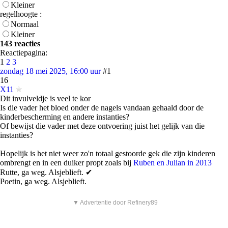
Kleiner
regelhoogte :
Normaal
Kleiner
143 reacties
Reactiepagina:
1
2
3
zondag 18 mei 2025, 16:00 uur
#1
16
X11
Dit invulveldje is veel te kor
Is die vader het bloed onder de nagels vandaan gehaald door de
kinderbescherming en andere instanties?
Of bewijst die vader met deze ontvoering juist het gelijk van die
instanties?
Hopelijk is het niet weer zo'n totaal gestoorde gek die zijn kinderen
ombrengt en in een duiker propt zoals bij
Ruben en Julian in 2013
Rutte, ga weg. Alsjeblieft. ✔
Poetin, ga weg. Alsjeblieft.
▼ Advertentie door Refinery89