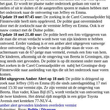
het gaat. Er wordt ter plaatse nader onderzoek gedaan om vast te
stellen of uit te sluiten of de aangetroffen sporen te maken hebben met
het onderzoek naar de ontvoering van Jeffrey en Emma.
Update 19 mei 07:45 uur:
De zoeking in de Carel Coenraadpolder bij
Finsterwolde heeft niets opgeleverd. De politie gaat onverminderd
door met de zoektocht naar de vermiste Jeffrey en Emma. Ook is er
nauw contact met de Duitse politie.
Update 18 mei 21.40 uur:
De politie heeft een foto vrijgegeven van
de man die ervan verdacht wordt twee van zijn kinderen te hebben
ontvoerd. Eerder vandaag is er een amber alert uitgegeven vanwege
deze ontvoering. Op de website van de politie staan de voor- en
achternaam van de 67-jarige man vermeld, evenals een foto van hem.
De kinderen, afkomstig uit de omgeving van Beerta in Groningen, zijn
nog steeds niet gevonden. De politie is op dit moment onder meer aan
het zoeken in de Carel Coenraadpolder en nabij het Groningse dorp
Finsterwolde naar aanleiding van tips die uit het onderzoek naar voren
komen.
Het uitgegeven Amber Alert op 18 mei:
De politie is dringend op
zoek naar Jeffrey (10) en Emma (8) die sinds zaterdagmiddag 17 mei
rond 15:30 uur vermist zijn. Ze zijn vermist uit de omgeving van
Beerta. Hun vader, Klaas Bijl (67), wordt verdacht van ontvoering van
de twee kinderen. Het drietal rijdt mogelijk in een grijze Toyota
Avensis met kenteken 77-NLV-4.
amber alert
gevonden
kinderen
overleden
vermist
Submitter:
Bron:
Politie / Diversen