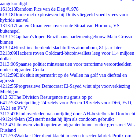
aangekondigd
16
13:18
Random Pics van de Dag #1978
6
13:18
Drone met explosieven bij Duits vliegveld voedt vrees voor
hybride aanval
13
13:17
Iran en Oman eens over route Straat van Hormuz, VS
buitenspel
5
13:17
Capibara's lopen Braziliaans parlementsgebouw Mato Grosso
binnen
8
13:14
Hiroshima herdenkt slachtoffers atoombom, 81 jaar later
32
13:09
Hackers roven Coldcard-bitcoinwallets leeg voor 114 miljoen
dollar
31
13:00
Spaanse politie: minstens tien voor terrorisme veroordeelden
onder migranten Ceuta
34
12:59
Dirk sluit supermarkt op de Wallen na golf van diefstal en
agressie
42
12:55
Progressieve Democraat El-Sayed wint nipt voorverkiezing
Michigan
8
12:53
The Division Resurgence nu gratis op pc
64
12:53
Zetelpeiling: 24 zetels voor Pro en 18 zetels voor D66, FvD,
JA21 en PVV
31
12:47
Kind overleden na aanrijding door AH-bestelbus in Dordrecht
49
12:44
Man (25) sterft nadat hij lijm als condoom gebruikt
5
12:43
Litouwen vindt opnieuw migrantentunnel onder grens met Wit-
Rusland
17
12:33
Wakker Dier dient klacht in tegen insectenfabriek Protix om