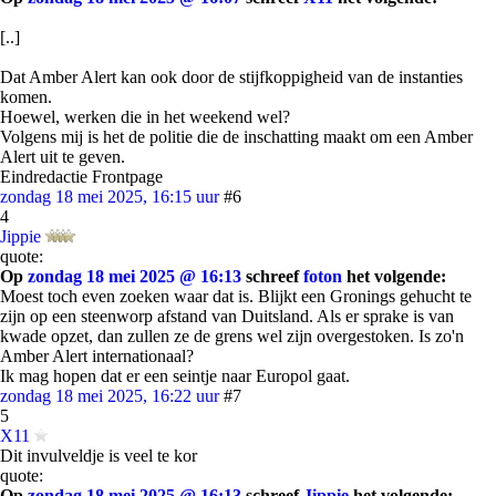
[..]
Dat Amber Alert kan ook door de stijfkoppigheid van de instanties
komen.
Hoewel, werken die in het weekend wel?
Volgens mij is het de politie die de inschatting maakt om een Amber
Alert uit te geven.
Eindredactie Frontpage
zondag 18 mei 2025, 16:15 uur
#6
4
Jippie
quote:
Op
zondag 18 mei 2025 @ 16:13
schreef
foton
het volgende:
Moest toch even zoeken waar dat is. Blijkt een Gronings gehucht te
zijn op een steenworp afstand van Duitsland. Als er sprake is van
kwade opzet, dan zullen ze de grens wel zijn overgestoken. Is zo'n
Amber Alert internationaal?
Ik mag hopen dat er een seintje naar Europol gaat.
zondag 18 mei 2025, 16:22 uur
#7
5
X11
Dit invulveldje is veel te kor
quote:
Op
zondag 18 mei 2025 @ 16:13
schreef
Jippie
het volgende: