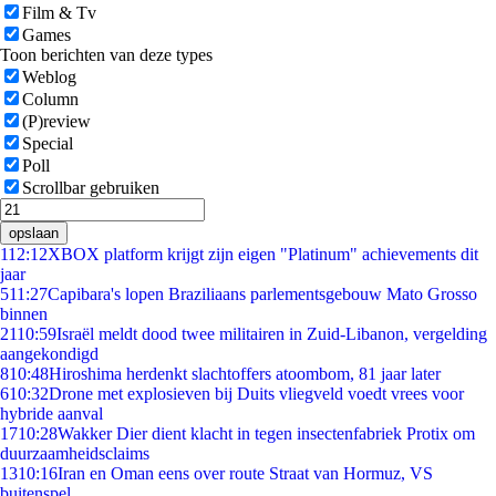
Film & Tv
Games
Toon berichten van deze types
Weblog
Column
(P)review
Special
Poll
Scrollbar gebruiken
opslaan
1
12:12
XBOX platform krijgt zijn eigen "Platinum" achievements dit
jaar
5
11:27
Capibara's lopen Braziliaans parlementsgebouw Mato Grosso
binnen
21
10:59
Israël meldt dood twee militairen in Zuid-Libanon, vergelding
aangekondigd
8
10:48
Hiroshima herdenkt slachtoffers atoombom, 81 jaar later
6
10:32
Drone met explosieven bij Duits vliegveld voedt vrees voor
hybride aanval
17
10:28
Wakker Dier dient klacht in tegen insectenfabriek Protix om
duurzaamheidsclaims
13
10:16
Iran en Oman eens over route Straat van Hormuz, VS
buitenspel