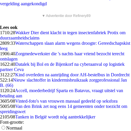
vergelding aangekondigd
▼ Advertentie door Refinery89
Lees ook
17
10:28
Wakker Dier dient klacht in tegen insectenfabriek Protix om
duurzaamheidsclaims
28
09:33
Waterschappen slaan alarm wegens droogte: Gereedschapskist
leeg
19
06:40
Zorgmedewerkster die 's nachts haar vriend bezocht terecht
ontslagen
16
22:40
Datalek bij Bol en de Bijenkorf na cyberaanval op logistiek
partner Ceva
31
22:27
Kind overleden na aanrijding door AH-bestelbus in Dordrecht
5
22:14
Nieuw slachtoffer in kindermisbruikzaak zorgprofessional Jan
B. (66)
11
20:24
Accell, moederbedrijf Sparta en Batavus, vraagt uitstel van
betaling aan
36
05/08
Vinted-foto's van vrouwen massaal gedeeld op seksfora
50
05/08
Van den Brink zet nog eens 14 gemeenten onder toezicht om
spreidingswet
21
05/08
Tanken in België wordt nóg aantrekkelijker
Font-grootte:
Normaal