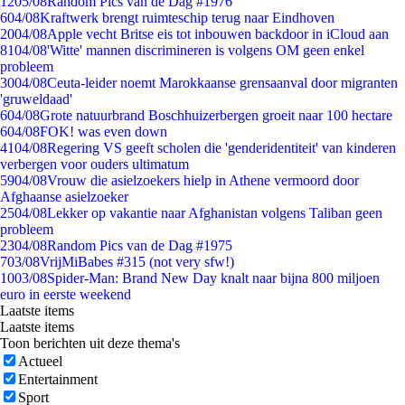
12
05/08
Random Pics van de Dag #1976
6
04/08
Kraftwerk brengt ruimteschip terug naar Eindhoven
20
04/08
Apple vecht Britse eis tot inbouwen backdoor in iCloud aan
81
04/08
'Witte' mannen discrimineren is volgens OM geen enkel
probleem
30
04/08
Ceuta-leider noemt Marokkaanse grensaanval door migranten
'gruweldaad'
6
04/08
Grote natuurbrand Boschhuizerbergen groeit naar 100 hectare
6
04/08
FOK! was even down
41
04/08
Regering VS geeft scholen die 'genderidentiteit' van kinderen
verbergen voor ouders ultimatum
59
04/08
Vrouw die asielzoekers hielp in Athene vermoord door
Afghaanse asielzoeker
25
04/08
Lekker op vakantie naar Afghanistan volgens Taliban geen
probleem
23
04/08
Random Pics van de Dag #1975
7
03/08
VrijMiBabes #315 (not very sfw!)
10
03/08
Spider-Man: Brand New Day knalt naar bijna 800 miljoen
euro in eerste weekend
Laatste items
Laatste items
Toon berichten uit deze thema's
Actueel
Entertainment
Sport