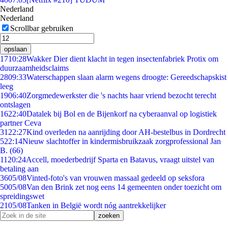
Nederland
Nederland
Scrollbar gebruiken
opslaan
17
10:28
Wakker Dier dient klacht in tegen insectenfabriek Protix om
duurzaamheidsclaims
28
09:33
Waterschappen slaan alarm wegens droogte: Gereedschapskist
leeg
19
06:40
Zorgmedewerkster die 's nachts haar vriend bezocht terecht
ontslagen
16
22:40
Datalek bij Bol en de Bijenkorf na cyberaanval op logistiek
partner Ceva
31
22:27
Kind overleden na aanrijding door AH-bestelbus in Dordrecht
5
22:14
Nieuw slachtoffer in kindermisbruikzaak zorgprofessional Jan
B. (66)
11
20:24
Accell, moederbedrijf Sparta en Batavus, vraagt uitstel van
betaling aan
36
05/08
Vinted-foto's van vrouwen massaal gedeeld op seksfora
50
05/08
Van den Brink zet nog eens 14 gemeenten onder toezicht om
spreidingswet
21
05/08
Tanken in België wordt nóg aantrekkelijker