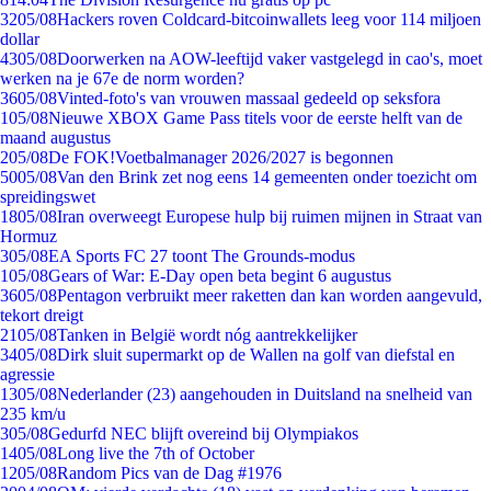
32
05/08
Hackers roven Coldcard-bitcoinwallets leeg voor 114 miljoen
dollar
43
05/08
Doorwerken na AOW-leeftijd vaker vastgelegd in cao's, moet
werken na je 67e de norm worden?
36
05/08
Vinted-foto's van vrouwen massaal gedeeld op seksfora
1
05/08
Nieuwe XBOX Game Pass titels voor de eerste helft van de
maand augustus
2
05/08
De FOK!Voetbalmanager 2026/2027 is begonnen
50
05/08
Van den Brink zet nog eens 14 gemeenten onder toezicht om
spreidingswet
18
05/08
Iran overweegt Europese hulp bij ruimen mijnen in Straat van
Hormuz
3
05/08
EA Sports FC 27 toont The Grounds-modus
1
05/08
Gears of War: E-Day open beta begint 6 augustus
36
05/08
Pentagon verbruikt meer raketten dan kan worden aangevuld,
tekort dreigt
21
05/08
Tanken in België wordt nóg aantrekkelijker
34
05/08
Dirk sluit supermarkt op de Wallen na golf van diefstal en
agressie
13
05/08
Nederlander (23) aangehouden in Duitsland na snelheid van
235 km/u
3
05/08
Gedurfd NEC blijft overeind bij Olympiakos
14
05/08
Long live the 7th of October
12
05/08
Random Pics van de Dag #1976