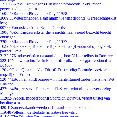
12
10:08
NAVO zet wegens Russische provocatie 250% meer
gevechtsvliegtuigen in
16
09:48
Random Pics van de Dag #1978
36
09:33
Waterschappen slaan alarm wegens droogte: Gereedschapskist
leeg
0
07:00
Forensics: Crime Scene Detective
19
06:40
Zorgmedewerkster die 's nachts haar vriend bezocht terecht
ontslagen
33
00:35
Random Pics van de Dag #1977
16
22:40
Datalek bij Bol en de Bijenkorf na cyberaanval op logistiek
partner Ceva
31
22:27
Kind overleden na aanrijding door AH-bestelbus in Dordrecht
5
22:14
Nieuw slachtoffer in kindermisbruikzaak zorgprofessional Jan
B. (66)
1
20:49
Geen Qatar en Abu Dhabi? Dan eindigt Formule 1-seizoen
mogelijk in Europa
5
20:44
Litouwen vindt opnieuw migrantentunnel onder grens met Wit-
Rusland
42
20:34
Progressieve Democraat El-Sayed wint nipt voorverkiezing
Michigan
11
20:24
Accell, moederbedrijf Sparta en Batavus, vraagt uitstel van
betaling aan
4
20:11
Zomervakantieweerbericht: aanhoudend zomers
1
19:48
Vollering de sterkste na lastige heuvelrit
8
14:04
The Division Resurgence nu gratis op pc