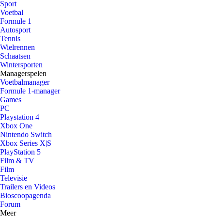
Sport
Voetbal
Formule 1
Autosport
Tennis
Wielrennen
Schaatsen
Wintersporten
Managerspelen
Voetbalmanager
Formule 1-manager
Games
PC
Playstation 4
Xbox One
Nintendo Switch
Xbox Series X|S
PlayStation 5
Film & TV
Film
Televisie
Trailers en Videos
Bioscoopagenda
Forum
Meer