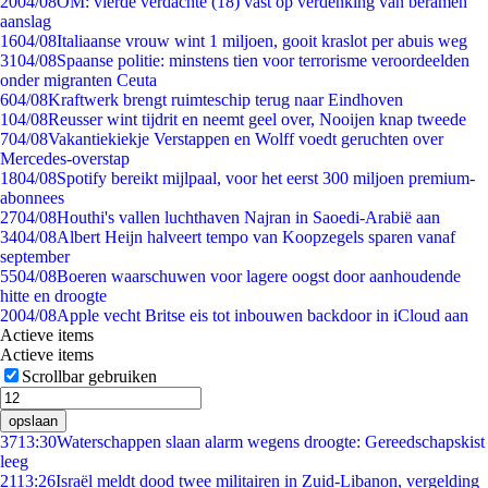
20
04/08
OM: vierde verdachte (18) vast op verdenking van beramen
aanslag
16
04/08
Italiaanse vrouw wint 1 miljoen, gooit kraslot per abuis weg
31
04/08
Spaanse politie: minstens tien voor terrorisme veroordeelden
onder migranten Ceuta
6
04/08
Kraftwerk brengt ruimteschip terug naar Eindhoven
1
04/08
Reusser wint tijdrit en neemt geel over, Nooijen knap tweede
7
04/08
Vakantiekiekje Verstappen en Wolff voedt geruchten over
Mercedes-overstap
18
04/08
Spotify bereikt mijlpaal, voor het eerst 300 miljoen premium-
abonnees
27
04/08
Houthi's vallen luchthaven Najran in Saoedi-Arabië aan
34
04/08
Albert Heijn halveert tempo van Koopzegels sparen vanaf
september
55
04/08
Boeren waarschuwen voor lagere oogst door aanhoudende
hitte en droogte
20
04/08
Apple vecht Britse eis tot inbouwen backdoor in iCloud aan
Actieve items
Actieve items
Scrollbar gebruiken
opslaan
37
13:30
Waterschappen slaan alarm wegens droogte: Gereedschapskist
leeg
21
13:26
Israël meldt dood twee militairen in Zuid-Libanon, vergelding