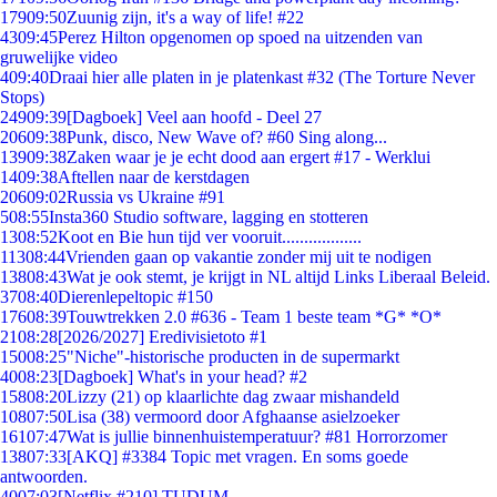
179
09:50
Zuunig zijn, it's a way of life! #22
43
09:45
Perez Hilton opgenomen op spoed na uitzenden van
gruwelijke video
4
09:40
Draai hier alle platen in je platenkast #32 (The Torture Never
Stops)
249
09:39
[Dagboek] Veel aan hoofd - Deel 27
206
09:38
Punk, disco, New Wave of? #60 Sing along...
139
09:38
Zaken waar je je echt dood aan ergert #17 - Werklui
14
09:38
Aftellen naar de kerstdagen
206
09:02
Russia vs Ukraine #91
5
08:55
Insta360 Studio software, lagging en stotteren
13
08:52
Koot en Bie hun tijd ver vooruit..................
113
08:44
Vrienden gaan op vakantie zonder mij uit te nodigen
138
08:43
Wat je ook stemt, je krijgt in NL altijd Links Liberaal Beleid.
37
08:40
Dierenlepeltopic #150
176
08:39
Touwtrekken 2.0 #636 - Team 1 beste team *G* *O*
21
08:28
[2026/2027] Eredivisietoto #1
150
08:25
"Niche"-historische producten in de supermarkt
40
08:23
[Dagboek] What's in your head? #2
158
08:20
Lizzy (21) op klaarlichte dag zwaar mishandeld
108
07:50
Lisa (38) vermoord door Afghaanse asielzoeker
161
07:47
Wat is jullie binnenhuistemperatuur? #81 Horrorzomer
138
07:33
[AKQ] #3384 Topic met vragen. En soms goede
antwoorden.
40
07:03
[Netflix #210] TUDUM