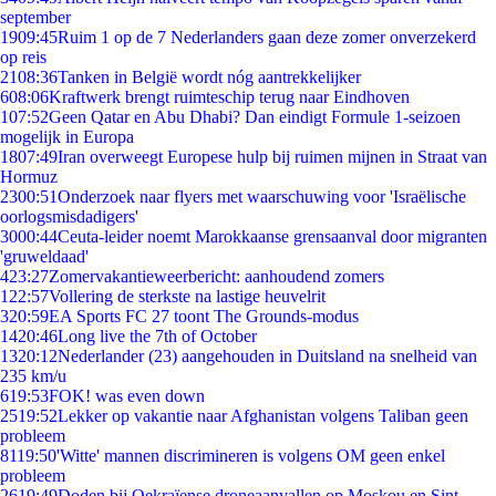
september
19
09:45
Ruim 1 op de 7 Nederlanders gaan deze zomer onverzekerd
op reis
21
08:36
Tanken in België wordt nóg aantrekkelijker
6
08:06
Kraftwerk brengt ruimteschip terug naar Eindhoven
1
07:52
Geen Qatar en Abu Dhabi? Dan eindigt Formule 1-seizoen
mogelijk in Europa
18
07:49
Iran overweegt Europese hulp bij ruimen mijnen in Straat van
Hormuz
23
00:51
Onderzoek naar flyers met waarschuwing voor 'Israëlische
oorlogsmisdadigers'
30
00:44
Ceuta-leider noemt Marokkaanse grensaanval door migranten
'gruweldaad'
4
23:27
Zomervakantieweerbericht: aanhoudend zomers
1
22:57
Vollering de sterkste na lastige heuvelrit
3
20:59
EA Sports FC 27 toont The Grounds-modus
14
20:46
Long live the 7th of October
13
20:12
Nederlander (23) aangehouden in Duitsland na snelheid van
235 km/u
6
19:53
FOK! was even down
25
19:52
Lekker op vakantie naar Afghanistan volgens Taliban geen
probleem
81
19:50
'Witte' mannen discrimineren is volgens OM geen enkel
probleem
26
19:49
Doden bij Oekraïense droneaanvallen op Moskou en Sint-