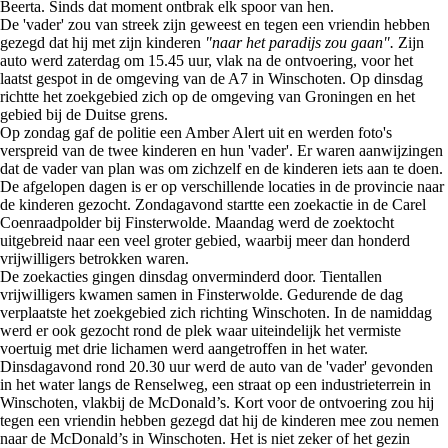
Beerta. Sinds dat moment ontbrak elk spoor van hen.
De 'vader' zou van streek zijn geweest en tegen een vriendin hebben
gezegd dat hij met zijn kinderen
"naar het paradijs zou gaan".
Zijn
auto werd zaterdag om 15.45 uur, vlak na de ontvoering, voor het
laatst gespot in de omgeving van de A7 in Winschoten. Op dinsdag
richtte het zoekgebied zich op de omgeving van Groningen en het
gebied bij de Duitse grens.
Op zondag gaf de politie een Amber Alert uit en werden foto's
verspreid van de twee kinderen en hun 'vader'. Er waren aanwijzingen
dat de vader van plan was om zichzelf en de kinderen iets aan te doen.
De afgelopen dagen is er op verschillende locaties in de provincie naar
de kinderen gezocht. Zondagavond startte een zoekactie in de Carel
Coenraadpolder bij Finsterwolde. Maandag werd de zoektocht
uitgebreid naar een veel groter gebied, waarbij meer dan honderd
vrijwilligers betrokken waren.
De zoekacties gingen dinsdag onverminderd door. Tientallen
vrijwilligers kwamen samen in Finsterwolde. Gedurende de dag
verplaatste het zoekgebied zich richting Winschoten. In de namiddag
werd er ook gezocht rond de plek waar uiteindelijk het vermiste
voertuig met drie lichamen werd aangetroffen in het water.
Dinsdagavond rond 20.30 uur werd de auto van de 'vader' gevonden
in het water langs de Renselweg, een straat op een industrieterrein in
Winschoten, vlakbij de McDonald’s. Kort voor de ontvoering zou hij
tegen een vriendin hebben gezegd dat hij de kinderen mee zou nemen
naar de McDonald’s in Winschoten. Het is niet zeker of het gezin