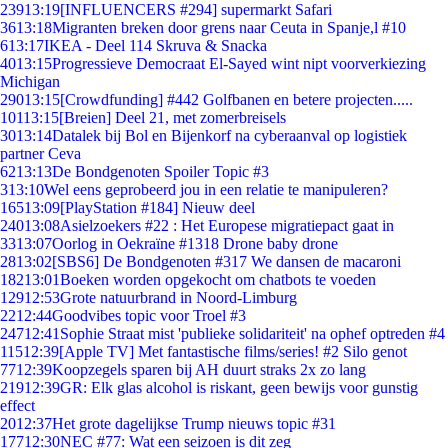
239
13:19
[INFLUENCERS #294] supermarkt Safari
36
13:18
Migranten breken door grens naar Ceuta in Spanje,l #10
6
13:17
IKEA - Deel 114 Skruva & Snacka
40
13:15
Progressieve Democraat El-Sayed wint nipt voorverkiezing
Michigan
290
13:15
[Crowdfunding] #442 Golfbanen en betere projecten.....
101
13:15
[Breien] Deel 21, met zomerbreisels
30
13:14
Datalek bij Bol en Bijenkorf na cyberaanval op logistiek
partner Ceva
62
13:13
De Bondgenoten Spoiler Topic #3
3
13:10
Wel eens geprobeerd jou in een relatie te manipuleren?
165
13:09
[PlayStation #184] Nieuw deel
240
13:08
Asielzoekers #22 : Het Europese migratiepact gaat in
33
13:07
Oorlog in Oekraïne #1318 Drone baby drone
28
13:02
[SBS6] De Bondgenoten #317 We dansen de macaroni
182
13:01
Boeken worden opgekocht om chatbots te voeden
129
12:53
Grote natuurbrand in Noord-Limburg
22
12:44
Goodvibes topic voor Troel #3
247
12:41
Sophie Straat mist 'publieke solidariteit' na ophef optreden #4
115
12:39
[Apple TV] Met fantastische films/series! #2 Silo genot
77
12:39
Koopzegels sparen bij AH duurt straks 2x zo lang
219
12:39
GR: Elk glas alcohol is riskant, geen bewijs voor gunstig
effect
20
12:37
Het grote dagelijkse Trump nieuws topic #31
177
12:30
NEC #77: Wat een seizoen is dit zeg