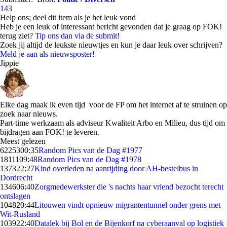
143
Help ons; deel dit item als je het leuk vond
Heb je een leuk of interessant bericht gevonden dat je graag op FOK!
terug ziet?
Tip ons dan via de submit!
Zoek jij altijd de leukste nieuwtjes en kun je daar leuk over schrijven?
Meld je aan als nieuwsposter!
Jippie
Elke dag maak ik even tijd voor de FP om het internet af te struinen op
zoek naar nieuws.
Part-time werkzaam als adviseur Kwaliteit Arbo en Milieu, dus tijd om
bijdragen aan FOK! te leveren.
Meest gelezen
62253
00:35
Random Pics van de Dag #1977
18111
09:48
Random Pics van de Dag #1978
1373
22:27
Kind overleden na aanrijding door AH-bestelbus in
Dordrecht
1346
06:40
Zorgmedewerkster die 's nachts haar vriend bezocht terecht
ontslagen
1048
20:44
Litouwen vindt opnieuw migrantentunnel onder grens met
Wit-Rusland
1039
22:40
Datalek bij Bol en de Bijenkorf na cyberaanval op logistiek