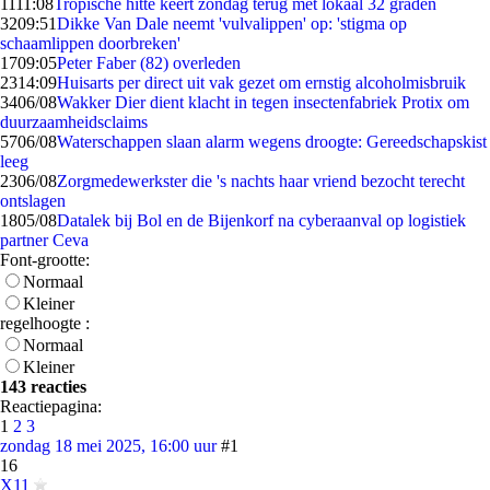
11
11:08
Tropische hitte keert zondag terug met lokaal 32 graden
32
09:51
Dikke Van Dale neemt 'vulvalippen' op: 'stigma op
schaamlippen doorbreken'
17
09:05
Peter Faber (82) overleden
23
14:09
Huisarts per direct uit vak gezet om ernstig alcoholmisbruik
34
06/08
Wakker Dier dient klacht in tegen insectenfabriek Protix om
duurzaamheidsclaims
57
06/08
Waterschappen slaan alarm wegens droogte: Gereedschapskist
leeg
23
06/08
Zorgmedewerkster die 's nachts haar vriend bezocht terecht
ontslagen
18
05/08
Datalek bij Bol en de Bijenkorf na cyberaanval op logistiek
partner Ceva
Font-grootte:
Normaal
Kleiner
regelhoogte :
Normaal
Kleiner
143 reacties
Reactiepagina:
1
2
3
zondag 18 mei 2025, 16:00 uur
#1
16
X11