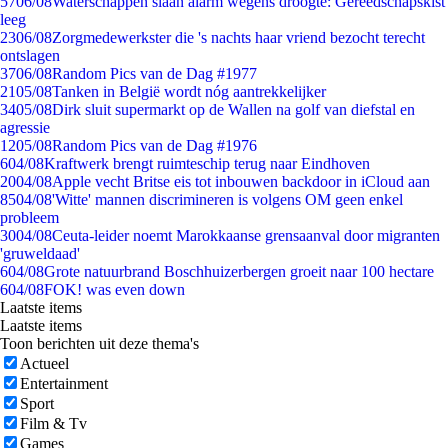
57
06/08
Waterschappen slaan alarm wegens droogte: Gereedschapskist
leeg
23
06/08
Zorgmedewerkster die 's nachts haar vriend bezocht terecht
ontslagen
37
06/08
Random Pics van de Dag #1977
21
05/08
Tanken in België wordt nóg aantrekkelijker
34
05/08
Dirk sluit supermarkt op de Wallen na golf van diefstal en
agressie
12
05/08
Random Pics van de Dag #1976
6
04/08
Kraftwerk brengt ruimteschip terug naar Eindhoven
20
04/08
Apple vecht Britse eis tot inbouwen backdoor in iCloud aan
85
04/08
'Witte' mannen discrimineren is volgens OM geen enkel
probleem
30
04/08
Ceuta-leider noemt Marokkaanse grensaanval door migranten
'gruweldaad'
6
04/08
Grote natuurbrand Boschhuizerbergen groeit naar 100 hectare
6
04/08
FOK! was even down
Laatste items
Laatste items
Toon berichten uit deze thema's
Actueel
Entertainment
Sport
Film & Tv
Games