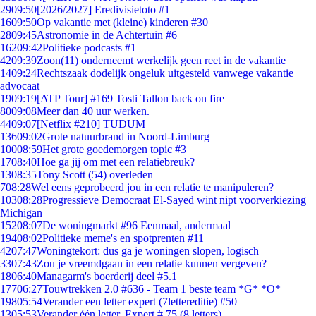
29
09:50
[2026/2027] Eredivisietoto #1
16
09:50
Op vakantie met (kleine) kinderen #30
28
09:45
Astronomie in de Achtertuin #6
162
09:42
Politieke podcasts #1
42
09:39
Zoon(11) onderneemt werkelijk geen reet in de vakantie
14
09:24
Rechtszaak dodelijk ongeluk uitgesteld vanwege vakantie
advocaat
19
09:19
[ATP Tour] #169 Tosti Tallon back on fire
80
09:08
Meer dan 40 uur werken.
44
09:07
[Netflix #210] TUDUM
136
09:02
Grote natuurbrand in Noord-Limburg
100
08:59
Het grote goedemorgen topic #3
17
08:40
Hoe ga jij om met een relatiebreuk?
13
08:35
Tony Scott (54) overleden
7
08:28
Wel eens geprobeerd jou in een relatie te manipuleren?
103
08:28
Progressieve Democraat El-Sayed wint nipt voorverkiezing
Michigan
152
08:07
De woningmarkt #96 Eenmaal, andermaal
194
08:02
Politieke meme's en spotprenten #11
42
07:47
Woningtekort: dus ga je woningen slopen, logisch
33
07:43
Zou je vreemdgaan in een relatie kunnen vergeven?
18
06:40
Managarm's boerderij deel #5.1
177
06:27
Touwtrekken 2.0 #636 - Team 1 beste team *G* *O*
198
05:54
Verander een letter expert (7lettereditie) #50
13
05:53
Verander één letter. Expert # 75 (8 letters)