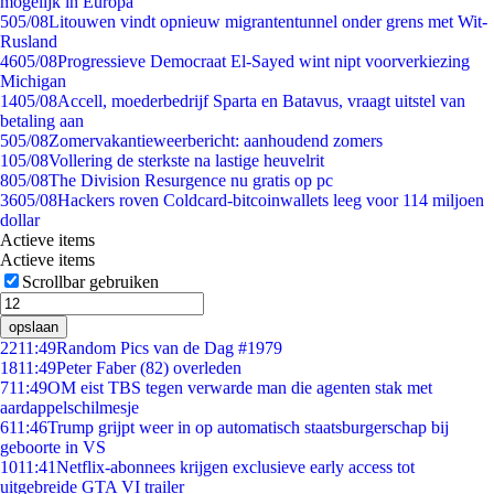
mogelijk in Europa
5
05/08
Litouwen vindt opnieuw migrantentunnel onder grens met Wit-
Rusland
46
05/08
Progressieve Democraat El-Sayed wint nipt voorverkiezing
Michigan
14
05/08
Accell, moederbedrijf Sparta en Batavus, vraagt uitstel van
betaling aan
5
05/08
Zomervakantieweerbericht: aanhoudend zomers
1
05/08
Vollering de sterkste na lastige heuvelrit
8
05/08
The Division Resurgence nu gratis op pc
36
05/08
Hackers roven Coldcard-bitcoinwallets leeg voor 114 miljoen
dollar
Actieve items
Actieve items
Scrollbar gebruiken
opslaan
22
11:49
Random Pics van de Dag #1979
18
11:49
Peter Faber (82) overleden
7
11:49
OM eist TBS tegen verwarde man die agenten stak met
aardappelschilmesje
6
11:46
Trump grijpt weer in op automatisch staatsburgerschap bij
geboorte in VS
10
11:41
Netflix-abonnees krijgen exclusieve early access tot
uitgebreide GTA VI trailer