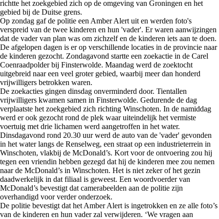
richtte het zoekgebied zich op de omgeving van Groningen en het
gebied bij de Duitse grens.
Op zondag gaf de politie een Amber Alert uit en werden foto's
verspreid van de twee kinderen en hun 'vader'. Er waren aanwijzingen
dat de vader van plan was om zichzelf en de kinderen iets aan te doen.
De afgelopen dagen is er op verschillende locaties in de provincie naar
de kinderen gezocht. Zondagavond startte een zoekactie in de Carel
Coenraadpolder bij Finsterwolde. Maandag werd de zoektocht
uitgebreid naar een veel groter gebied, waarbij meer dan honderd
vrijwilligers betrokken waren.
De zoekacties gingen dinsdag onverminderd door. Tientallen
vrijwilligers kwamen samen in Finsterwolde. Gedurende de dag
verplaatste het zoekgebied zich richting Winschoten. In de namiddag
werd er ook gezocht rond de plek waar uiteindelijk het vermiste
voertuig met drie lichamen werd aangetroffen in het water.
Dinsdagavond rond 20.30 uur werd de auto van de 'vader' gevonden
in het water langs de Renselweg, een straat op een industrieterrein in
Winschoten, vlakbij de McDonald’s. Kort voor de ontvoering zou hij
tegen een vriendin hebben gezegd dat hij de kinderen mee zou nemen
naar de McDonald’s in Winschoten. Het is niet zeker of het gezin
daadwerkelijk in dat filiaal is geweest. Een woordvoerder van
McDonald’s bevestigt dat camerabeelden aan de politie zijn
overhandigd voor verder onderzoek.
De politie bevestigt dat het Amber Alert is ingetrokken en ze alle foto’s
van de kinderen en hun vader zal verwijderen. ‘We vragen aan