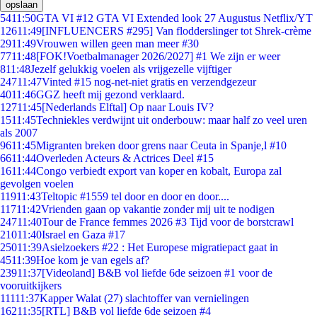
opslaan
54
11:50
GTA VI #12 GTA VI Extended look 27 Augustus Netflix/YT
126
11:49
[INFLUENCERS #295] Van flodderslinger tot Shrek-crème
29
11:49
Vrouwen willen geen man meer #30
77
11:48
[FOK!Voetbalmanager 2026/2027] #1 We zijn er weer
8
11:48
Jezelf gelukkig voelen als vrijgezelle vijftiger
247
11:47
Vinted #15 nog-net-niet gratis en verzendgezeur
40
11:46
GGZ heeft mij gezond verklaard.
127
11:45
[Nederlands Elftal] Op naar Louis IV?
15
11:45
Techniekles verdwijnt uit onderbouw: maar half zo veel uren
als 2007
96
11:45
Migranten breken door grens naar Ceuta in Spanje,l #10
66
11:44
Overleden Acteurs & Actrices Deel #15
16
11:44
Congo verbiedt export van koper en kobalt, Europa zal
gevolgen voelen
119
11:43
Teltopic #1559 tel door en door en door....
117
11:42
Vrienden gaan op vakantie zonder mij uit te nodigen
247
11:40
Tour de France femmes 2026 #3 Tijd voor de borstcrawl
210
11:40
Israel en Gaza #17
250
11:39
Asielzoekers #22 : Het Europese migratiepact gaat in
45
11:39
Hoe kom je van egels af?
239
11:37
[Videoland] B&B vol liefde 6de seizoen #1 voor de
vooruitkijkers
111
11:37
Kapper Walat (27) slachtoffer van vernielingen
162
11:35
[RTL] B&B vol liefde 6de seizoen #4