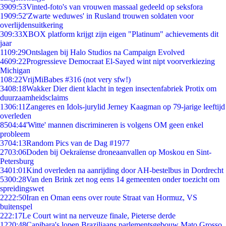
39
09:53
Vinted-foto's van vrouwen massaal gedeeld op seksfora
19
09:52
'Zwarte weduwes' in Rusland trouwen soldaten voor
overlijdensuitkering
3
09:33
XBOX platform krijgt zijn eigen "Platinum" achievements dit
jaar
11
09:29
Ontslagen bij Halo Studios na Campaign Evolved
46
09:22
Progressieve Democraat El-Sayed wint nipt voorverkiezing
Michigan
1
08:22
VrijMiBabes #316 (not very sfw!)
34
08:18
Wakker Dier dient klacht in tegen insectenfabriek Protix om
duurzaamheidsclaims
13
06:11
Zangeres en Idols-jurylid Jerney Kaagman op 79-jarige leeftijd
overleden
85
04:44
'Witte' mannen discrimineren is volgens OM geen enkel
probleem
37
04:13
Random Pics van de Dag #1977
27
03:06
Doden bij Oekraïense droneaanvallen op Moskou en Sint-
Petersburg
34
01:01
Kind overleden na aanrijding door AH-bestelbus in Dordrecht
53
00:28
Van den Brink zet nog eens 14 gemeenten onder toezicht om
spreidingswet
22
22:50
Iran en Oman eens over route Straat van Hormuz, VS
buitenspel
2
22:17
Le Court wint na nerveuze finale, Pieterse derde
12
20:48
Capibara's lopen Braziliaans parlementsgebouw Mato Grosso