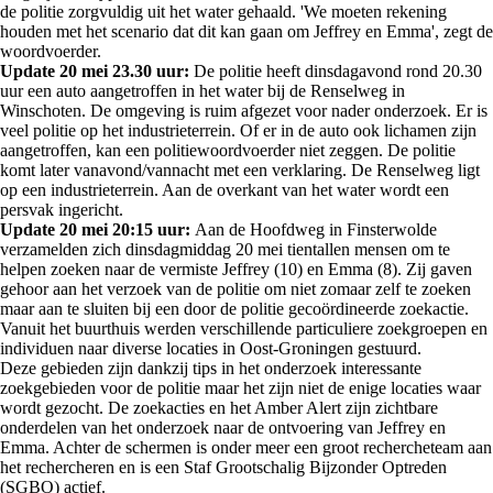
de politie zorgvuldig uit het water gehaald. 'We moeten rekening
houden met het scenario dat dit kan gaan om Jeffrey en Emma', zegt de
woordvoerder.
Update 20 mei 23.30 uur:
De politie heeft dinsdagavond rond 20.30
uur een auto aangetroffen in het water bij de Renselweg in
Winschoten. De omgeving is ruim afgezet voor nader onderzoek. Er is
veel politie op het industrieterrein. Of er in de auto ook lichamen zijn
aangetroffen, kan een politiewoordvoerder niet zeggen. De politie
komt later vanavond/vannacht met een verklaring. De Renselweg ligt
op een industrieterrein. Aan de overkant van het water wordt een
persvak ingericht.
Update 20 mei 20:15 uur:
Aan de Hoofdweg in Finsterwolde
verzamelden zich dinsdagmiddag 20 mei tientallen mensen om te
helpen zoeken naar de vermiste Jeffrey (10) en Emma (8). Zij gaven
gehoor aan het verzoek van de politie om niet zomaar zelf te zoeken
maar aan te sluiten bij een door de politie gecoördineerde zoekactie.
Vanuit het buurthuis werden verschillende particuliere zoekgroepen en
individuen naar diverse locaties in Oost-Groningen gestuurd.
Deze gebieden zijn dankzij tips in het onderzoek interessante
zoekgebieden voor de politie maar het zijn niet de enige locaties waar
wordt gezocht. De zoekacties en het Amber Alert zijn zichtbare
onderdelen van het onderzoek naar de ontvoering van Jeffrey en
Emma. Achter de schermen is onder meer een groot rechercheteam aan
het rechercheren en is een Staf Grootschalig Bijzonder Optreden
(SGBO) actief.