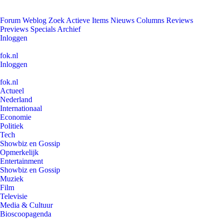
Forum
Weblog
Zoek
Actieve Items
Nieuws
Columns
Reviews
Previews
Specials
Archief
Inloggen
fok.nl
Inloggen
fok.nl
Actueel
Nederland
Internationaal
Economie
Politiek
Tech
Showbiz en Gossip
Opmerkelijk
Entertainment
Showbiz en Gossip
Muziek
Film
Televisie
Media & Cultuur
Bioscoopagenda