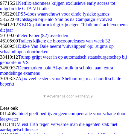
977
15:21
Netflix-abonnees krijgen exclusieve early access tot
uitgebreide GTA VI trailer
736
22:01
PS5-doos waarschuwt voor einde fysieke games
585
22:04
Ontslagen bij Halo Studios na Campaign Evolved
564
12:12
XBOX platform krijgt zijn eigen "Platinum" achievements
dit jaar
501
09:05
Peter Faber (82) overleden
461
05:00
Trailers kijken: de bioscoopreleases van week 32
456
09:51
Dikke Van Dale neemt 'vulvalippen' op: 'stigma op
schaamlippen doorbreken'
384
10:12
Trump grijpt weer in op automatisch staatsburgerschap bij
geboorte in VS
345
09:37
Denemarken pakt AI-gebruik in scholen aan: extra
mondelinge examens
307
03:37
Ajax veel te sterk voor Shelbourne, maar houdt schade
beperkt
▼ Advertentie door Refinery89
Lees ook
0
11:46
Kabinet geeft bedrijven geen compensatie voor schade door
laagwater
6
11:14
OM eist TBS tegen verwarde man die agenten stak met
aardappelschilmesje