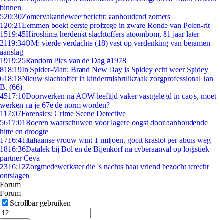
binnen
5
20:30
Zomervakantieweerbericht: aanhoudend zomers
1
20:21
Lemmen boekt eerste profzege in zware Ronde van Polen-rit
15
19:45
Hiroshima herdenkt slachtoffers atoombom, 81 jaar later
21
19:34
OM: vierde verdachte (18) vast op verdenking van beramen
aanslag
19
19:25
Random Pics van de Dag #1978
8
18:19
In Spider-Man: Brand New Day is Spidey echt weer Spidey
6
18:18
Nieuw slachtoffer in kindermisbruikzaak zorgprofessional Jan
B. (66)
45
17:10
Doorwerken na AOW-leeftijd vaker vastgelegd in cao's, moet
werken na je 67e de norm worden?
1
17:07
Forensics: Crime Scene Detective
56
17:01
Boeren waarschuwen voor lagere oogst door aanhoudende
hitte en droogte
17
16:41
Italiaanse vrouw wint 1 miljoen, gooit kraslot per abuis weg
18
16:36
Datalek bij Bol en de Bijenkorf na cyberaanval op logistiek
partner Ceva
23
16:12
Zorgmedewerkster die 's nachts haar vriend bezocht terecht
ontslagen
Forum
Forum
Scrollbar gebruiken