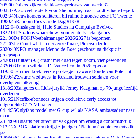
3
05:00
Trailers kijken: de bioscoopreleases van week 32
0
03:37
Ajax veel te sterk voor Shelbourne, maar houdt schade beperkt
0
02:34
Nieuwkomers schitteren bij ruime Europese zege FC Twente
19
00:45
Random Pics van de Dag #1978
11
22:04
Ontslagen bij Halo Studios na Campaign Evolved
13
22:01
PS5-doos waarschuwt voor einde fysieke games
2
21:30
De FOK!Voetbalmanager 2026/2027 is begonnen
2
21:03
Le Court wint na nerveuze finale, Pieterse derde
28
20:40
NPO-manager Menno de Boer geschorst na dickpic in
groepsapp
24
20:11
Duitser (93) crasht met quad tegen boom, vier gewonden
43
20:03
Trump wil dat J.D. Vance hem in 2028 opvolgt
1
19:50
Lemmen boekt eerste profzege in zware Ronde van Polen-rit
19
19:42
'Zwarte weduwes' in Rusland trouwen soldaten voor
overlijdensuitkering
13
18:20
Zangeres en Idols-jurylid Jerney Kaagman op 79-jarige leeftijd
overleden
10
15:21
Netflix-abonnees krijgen exclusieve early access tot
uitgebreide GTA VI trailer
64
14:35
Onlyfans-model met G-cup wil als NASA-ambassadeur naar
maan
23
14:09
Huisarts per direct uit vak gezet om ernstig alcoholmisbruik
3
12:12
XBOX platform krijgt zijn eigen "Platinum" achievements dit
jaar
12
06/08
Capibara's lopen Braziliaans parlementsgebouw Mato Grosso