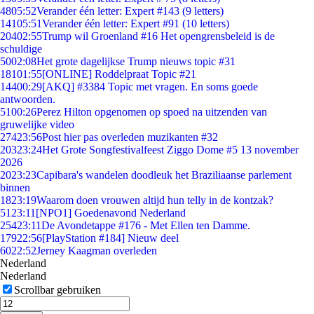
48
05:52
Verander één letter: Expert #143 (9 letters)
141
05:51
Verander één letter: Expert #91 (10 letters)
204
02:55
Trump wil Groenland #16 Het opengrensbeleid is de
schuldige
50
02:08
Het grote dagelijkse Trump nieuws topic #31
181
01:55
[ONLINE] Roddelpraat Topic #21
144
00:29
[AKQ] #3384 Topic met vragen. En soms goede
antwoorden.
51
00:26
Perez Hilton opgenomen op spoed na uitzenden van
gruwelijke video
274
23:56
Post hier pas overleden muzikanten #32
203
23:24
Het Grote Songfestivalfeest Ziggo Dome #5 13 november
2026
20
23:23
Capibara's wandelen doodleuk het Braziliaanse parlement
binnen
18
23:19
Waarom doen vrouwen altijd hun telly in de kontzak?
51
23:11
[NPO1] Goedenavond Nederland
254
23:11
De Avondetappe #176 - Met Ellen ten Damme.
179
22:56
[PlayStation #184] Nieuw deel
60
22:52
Jerney Kaagman overleden
Nederland
Nederland
Scrollbar gebruiken