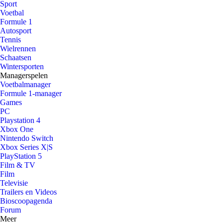
Sport
Voetbal
Formule 1
Autosport
Tennis
Wielrennen
Schaatsen
Wintersporten
Managerspelen
Voetbalmanager
Formule 1-manager
Games
PC
Playstation 4
Xbox One
Nintendo Switch
Xbox Series X|S
PlayStation 5
Film & TV
Film
Televisie
Trailers en Videos
Bioscoopagenda
Forum
Meer