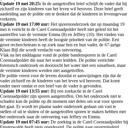
Update 19 mei 20:25:
In de aangetroffen brief schrijft de vader dat hij
zichzelf en zijn kinderen van het leven wil beroven. Deze brief geeft
aanleiding aan de politie om te denken dat de kinderen in levensgevaar
verkeren.
Update 19 mei 17:00 uur:
Het sporenonderzoek dat op maandag 19
mei is verricht in de Carel Coenraadpolder heeft niet geleid tot het
aantreffen van de vermiste Emma (8) en Jeffrey (10). Het vinden van
de vermiste kinderen heeft de hoogste prioriteit van de politie. Een
groot rechercheteam is op zoek naar hen en hun vader, de 67-jarige
Klaas Bijl die wordt verdacht van ontvoering.
Vlak na het middaguur vond de politie bandensporen in de Carel
Coenraadpolder die naar het water leidden. De politie verrichtte
forensisch onderzoek en doorzocht het water met een sonarboot, maar
de vermiste kinderen werden niet aangetroffen.
De politie vreest voor de levens doordat er aanwijzingen zijn dat de
vader zichzelf en de kinderen van het leven wil beroven. Dat komt
onder meer omdat er een brief van de vader is gevonden.
Update 19 mei 13:55 uur:
Bij een zoekactie in de Carel
Coenraadpolder zijn sporen aangetroffen. Om het onderzoek niet te
schaden kan de politie op dit moment niet delen om wat voor sporen
het gaat. Er wordt ter plaatse nader onderzoek gedaan om vast te
stellen of uit te sluiten of de aangetroffen sporen te maken hebben met
het onderzoek naar de ontvoering van Jeffrey en Emma.
Update 19 mei 07:45 uur:
De zoeking in de Carel Coenraadpolder bij
Finsterwolde heeft niets opgeleverd. De politie gaat onverminderd