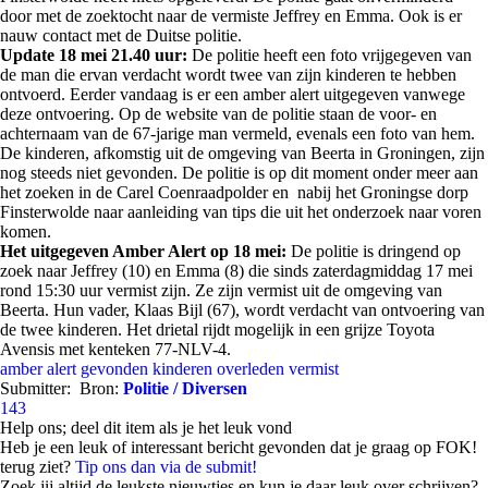
door met de zoektocht naar de vermiste Jeffrey en Emma. Ook is er
nauw contact met de Duitse politie.
Update 18 mei 21.40 uur:
De politie heeft een foto vrijgegeven van
de man die ervan verdacht wordt twee van zijn kinderen te hebben
ontvoerd. Eerder vandaag is er een amber alert uitgegeven vanwege
deze ontvoering. Op de website van de politie staan de voor- en
achternaam van de 67-jarige man vermeld, evenals een foto van hem.
De kinderen, afkomstig uit de omgeving van Beerta in Groningen, zijn
nog steeds niet gevonden. De politie is op dit moment onder meer aan
het zoeken in de Carel Coenraadpolder en nabij het Groningse dorp
Finsterwolde naar aanleiding van tips die uit het onderzoek naar voren
komen.
Het uitgegeven Amber Alert op 18 mei:
De politie is dringend op
zoek naar Jeffrey (10) en Emma (8) die sinds zaterdagmiddag 17 mei
rond 15:30 uur vermist zijn. Ze zijn vermist uit de omgeving van
Beerta. Hun vader, Klaas Bijl (67), wordt verdacht van ontvoering van
de twee kinderen. Het drietal rijdt mogelijk in een grijze Toyota
Avensis met kenteken 77-NLV-4.
amber alert
gevonden
kinderen
overleden
vermist
Submitter:
Bron:
Politie / Diversen
143
Help ons; deel dit item als je het leuk vond
Heb je een leuk of interessant bericht gevonden dat je graag op FOK!
terug ziet?
Tip ons dan via de submit!
Zoek jij altijd de leukste nieuwtjes en kun je daar leuk over schrijven?