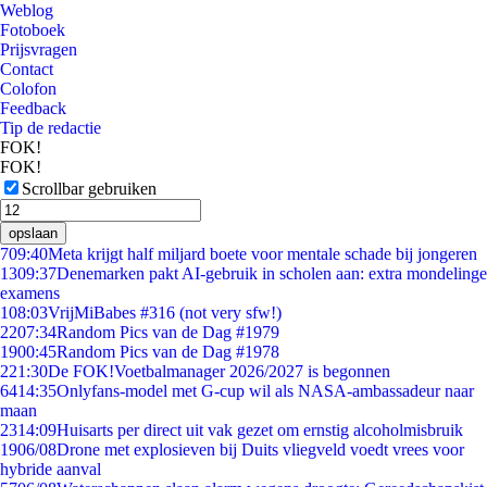
Weblog
Fotoboek
Prijsvragen
Contact
Colofon
Feedback
Tip de redactie
FOK!
FOK!
Scrollbar gebruiken
opslaan
7
09:40
Meta krijgt half miljard boete voor mentale schade bij jongeren
13
09:37
Denemarken pakt AI-gebruik in scholen aan: extra mondelinge
examens
1
08:03
VrijMiBabes #316 (not very sfw!)
22
07:34
Random Pics van de Dag #1979
19
00:45
Random Pics van de Dag #1978
2
21:30
De FOK!Voetbalmanager 2026/2027 is begonnen
64
14:35
Onlyfans-model met G-cup wil als NASA-ambassadeur naar
maan
23
14:09
Huisarts per direct uit vak gezet om ernstig alcoholmisbruik
19
06/08
Drone met explosieven bij Duits vliegveld voedt vrees voor
hybride aanval