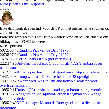
Meld je aan als nieuwsposter!
Jippie
Elke dag maak ik even tijd voor de FP om het internet af te struinen op
zoek naar nieuws.
Part-time werkzaam als adviseur Kwaliteit Arbo en Milieu, dus tijd om
bijdragen aan FOK! te leveren.
Meest gelezen
60725
00:45
Random Pics van de Dag #1978
20768
07:34
Random Pics van de Dag #1979
16767
08:03
VrijMiBabes #316 (not very sfw!)
2221
14:35
Onlyfans-model met G-cup wil als NASA-ambassadeur
naar maan
1512
14:09
Huisarts per direct uit vak gezet om ernstig alcoholmisbruik
1447
20:03
Trump wil dat J.D. Vance hem in 2028 opvolgt
1437
19:42
'Zwarte weduwes' in Rusland trouwen soldaten voor
overlijdensuitkering
1085
20:11
Duitser (93) crasht met quad tegen boom, vier gewonden
1079
18:20
Zangeres en Idols-jurylid Jerney Kaagman op 79-jarige
leeftijd overleden
1056
20:40
NPO-manager Menno de Boer geschorst na dickpic in
groepsapp