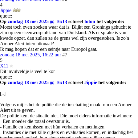
4
Jippie
quote:
Op
zondag 18 mei 2025 @ 16:13
schreef
foton
het volgende:
Moest toch even zoeken waar dat is. Blijkt een Gronings gehucht te
zijn op een steenworp afstand van Duitsland. Als er sprake is van
kwade opzet, dan zullen ze de grens wel zijn overgestoken. Is zo'n
Amber Alert internationaal?
Ik mag hopen dat er een seintje naar Europol gaat.
zondag 18 mei 2025, 16:22 uur
#7
5
X11
Dit invulveldje is veel te kor
quote:
Op
zondag 18 mei 2025 @ 16:13
schreef
Jippie
het volgende:
[..]
Volgens mij is het de politie die de inschatting maakt om een Amber
Alert uit te geven.
De politie kent de situatie niet. Die moet elders informatie inwinnen:
- Een moeder die totaal overstuur is.
- Familie en kennissen met hún verhalen en meningen.
- Instanties die met kille cijfers en evaluaties komen, en indachtig het
toeslagenschandaal, hun eigen straatje schoon willen vegen.