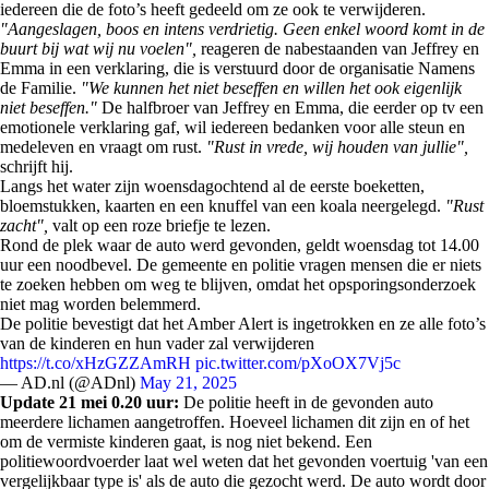
iedereen die de foto’s heeft gedeeld om ze ook te verwijderen.
"Aangeslagen, boos en intens verdrietig. Geen enkel woord komt in de
buurt bij wat wij nu voelen",
reageren de nabestaanden van Jeffrey en
Emma in een verklaring, die is verstuurd door de organisatie Namens
de Familie.
"We kunnen het niet beseffen en willen het ook eigenlijk
niet beseffen."
De halfbroer van Jeffrey en Emma, die eerder op tv een
emotionele verklaring gaf, wil iedereen bedanken voor alle steun en
medeleven en vraagt om rust.
"Rust in vrede, wij houden van jullie",
schrijft hij.
Langs het water zijn woensdagochtend al de eerste boeketten,
bloemstukken, kaarten en een knuffel van een koala neergelegd.
"Rust
zacht",
valt op een roze briefje te lezen.
Rond de plek waar de auto werd gevonden, geldt woensdag tot 14.00
uur een noodbevel. De gemeente en politie vragen mensen die er niets
te zoeken hebben om weg te blijven, omdat het opsporingsonderzoek
niet mag worden belemmerd.
De politie bevestigt dat het Amber Alert is ingetrokken en ze alle foto’s
van de kinderen en hun vader zal verwijderen
https://t.co/xHzGZZAmRH
pic.twitter.com/pXoOX7Vj5c
— AD.nl (@ADnl)
May 21, 2025
Update 21 mei 0.20 uur:
De politie heeft in de gevonden auto
meerdere lichamen aangetroffen. Hoeveel lichamen dit zijn en of het
om de vermiste kinderen gaat, is nog niet bekend. Een
politiewoordvoerder laat wel weten dat het gevonden voertuig 'van een
vergelijkbaar type is' als de auto die gezocht werd. De auto wordt door