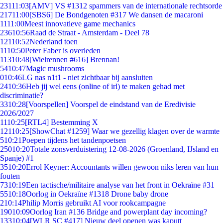
231
11:03
[AMV] VS #1312 spammers van de internationale rechtsorde
217
11:00
[SBS6] De Bondgenoten #317 We dansen de macaroni
11
11:00
Meest innovatieve game mechanics
236
10:56
Raad de Straat - Amsterdam - Deel 78
121
10:52
Nederland toen
11
10:50
Peter Faber is overleden
113
10:48
[Wielrennen #616] Brennan!
54
10:47
Magic mushrooms
0
10:46
LG nas n1t1 - niet zichtbaar bij aansluiten
24
10:36
Heb jij wel eens (online of irl) te maken gehad met
discriminatie?
33
10:28
[Voorspellen] Voorspel de eindstand van de Eredivisie
2026/2027
11
10:25
[RTL4] Bestemming X
121
10:25
[ShowChat #1259] Waar we gezellig klagen over de warmte
5
10:21
Poepen tijdens het tandenpoetsen
250
10:20
Totale zonsverduistering 12-08-2026 (Groenland, IJsland en
Spanje) #1
35
10:20
Errol Keyner: Accountants willen gewoon niks leren van hun
fouten
73
10:19
Een tactische/militaire analyse van het front in Oekraïne #31
55
10:18
Oorlog in Oekraïne #1318 Drone baby drone
2
10:14
Philip Morris gebruikt AI voor rookcampagne
190
10:09
Oorlog Iran #136 Bridge and powerplant day incoming?
133
10:04
[WLR SC #417] Nieuw deel openen was kaputt