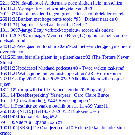
22
11:32
Pinda-allergie? Andermans poep slikken helpt misschien
167
11:32
Voorspel hier het warmtegetal van 2026
30
11:32
Klacht ingediend tegen grootste insectenfabriek ter wereld
268
11:32
Banken met hoge rente topic #95 - Dichter naar de 0
266
11:31
[Dagboek] Veel aan hoofd - Deel 27
13
11:30
97-jarige Betty verbreekt opnieuw record als oudste
115
11:26
NPO-manager Menno de Boer (47) op non-actief stuurde
dick-pic rond
240
11:26
Wie gaan er dood in 2026?Post met een vleugje cynisme de
overledenen.
6
11:26
Draai hier alle platen in je platenkast #32 (The Torture Never
Stops)
148
11:25
[podcasts] Misdaad podcasts #3 - Twee weken taakstraf
169
11:21
Wat is jullie binnenhuistemperatuur? #81 Horrorzomer
237
11:18
Top 2000 Editie 2025 #243 Alle dikzakken willen op je
lijken
18
11:18
Trump wil dat J.D. Vance hem in 2028 opvolgt
16
11:14
[Boekbespreking] Yesteryear - Caro Claire Burke
16
11:12
[Crowdfunding] #443 Rentestijgingen?
54
11:11
Post hier zo vaak mogelijk om 11:11 #39 Vanz11
266
11:06
[NET5] Het blok 2026 #32 Blokkendozen
264
11:05
Lied van de dag #52
79
11:05
Vuelta a España 2026 #1
190
11:05
[SBS6] De Oranjezomer #10 Helene je kan het niet stop
ermee