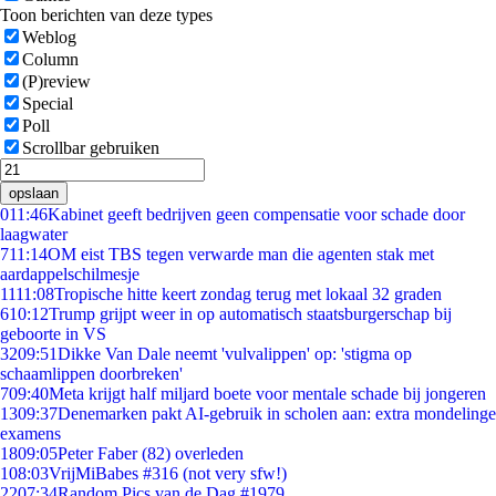
Toon berichten van deze types
Weblog
Column
(P)review
Special
Poll
Scrollbar gebruiken
opslaan
0
11:46
Kabinet geeft bedrijven geen compensatie voor schade door
laagwater
7
11:14
OM eist TBS tegen verwarde man die agenten stak met
aardappelschilmesje
11
11:08
Tropische hitte keert zondag terug met lokaal 32 graden
6
10:12
Trump grijpt weer in op automatisch staatsburgerschap bij
geboorte in VS
32
09:51
Dikke Van Dale neemt 'vulvalippen' op: 'stigma op
schaamlippen doorbreken'
7
09:40
Meta krijgt half miljard boete voor mentale schade bij jongeren
13
09:37
Denemarken pakt AI-gebruik in scholen aan: extra mondelinge
examens
18
09:05
Peter Faber (82) overleden
1
08:03
VrijMiBabes #316 (not very sfw!)
22
07:34
Random Pics van de Dag #1979