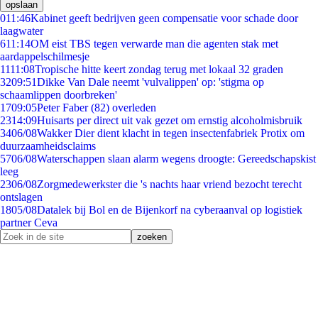
opslaan
0
11:46
Kabinet geeft bedrijven geen compensatie voor schade door
laagwater
6
11:14
OM eist TBS tegen verwarde man die agenten stak met
aardappelschilmesje
11
11:08
Tropische hitte keert zondag terug met lokaal 32 graden
32
09:51
Dikke Van Dale neemt 'vulvalippen' op: 'stigma op
schaamlippen doorbreken'
17
09:05
Peter Faber (82) overleden
23
14:09
Huisarts per direct uit vak gezet om ernstig alcoholmisbruik
34
06/08
Wakker Dier dient klacht in tegen insectenfabriek Protix om
duurzaamheidsclaims
57
06/08
Waterschappen slaan alarm wegens droogte: Gereedschapskist
leeg
23
06/08
Zorgmedewerkster die 's nachts haar vriend bezocht terecht
ontslagen
18
05/08
Datalek bij Bol en de Bijenkorf na cyberaanval op logistiek
partner Ceva