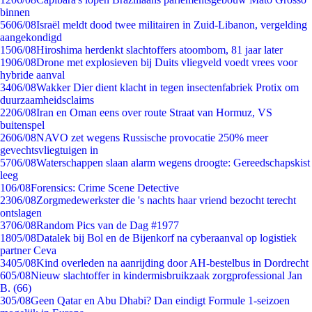
binnen
56
06/08
Israël meldt dood twee militairen in Zuid-Libanon, vergelding
aangekondigd
15
06/08
Hiroshima herdenkt slachtoffers atoombom, 81 jaar later
19
06/08
Drone met explosieven bij Duits vliegveld voedt vrees voor
hybride aanval
34
06/08
Wakker Dier dient klacht in tegen insectenfabriek Protix om
duurzaamheidsclaims
22
06/08
Iran en Oman eens over route Straat van Hormuz, VS
buitenspel
26
06/08
NAVO zet wegens Russische provocatie 250% meer
gevechtsvliegtuigen in
57
06/08
Waterschappen slaan alarm wegens droogte: Gereedschapskist
leeg
1
06/08
Forensics: Crime Scene Detective
23
06/08
Zorgmedewerkster die 's nachts haar vriend bezocht terecht
ontslagen
37
06/08
Random Pics van de Dag #1977
18
05/08
Datalek bij Bol en de Bijenkorf na cyberaanval op logistiek
partner Ceva
34
05/08
Kind overleden na aanrijding door AH-bestelbus in Dordrecht
6
05/08
Nieuw slachtoffer in kindermisbruikzaak zorgprofessional Jan
B. (66)
3
05/08
Geen Qatar en Abu Dhabi? Dan eindigt Formule 1-seizoen