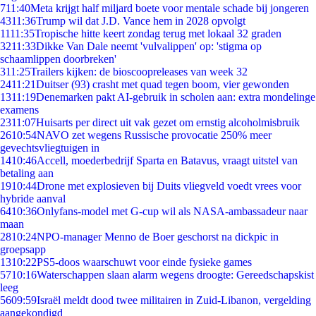
7
11:40
Meta krijgt half miljard boete voor mentale schade bij jongeren
43
11:36
Trump wil dat J.D. Vance hem in 2028 opvolgt
11
11:35
Tropische hitte keert zondag terug met lokaal 32 graden
32
11:33
Dikke Van Dale neemt 'vulvalippen' op: 'stigma op
schaamlippen doorbreken'
3
11:25
Trailers kijken: de bioscoopreleases van week 32
24
11:21
Duitser (93) crasht met quad tegen boom, vier gewonden
13
11:19
Denemarken pakt AI-gebruik in scholen aan: extra mondelinge
examens
23
11:07
Huisarts per direct uit vak gezet om ernstig alcoholmisbruik
26
10:54
NAVO zet wegens Russische provocatie 250% meer
gevechtsvliegtuigen in
14
10:46
Accell, moederbedrijf Sparta en Batavus, vraagt uitstel van
betaling aan
19
10:44
Drone met explosieven bij Duits vliegveld voedt vrees voor
hybride aanval
64
10:36
Onlyfans-model met G-cup wil als NASA-ambassadeur naar
maan
28
10:24
NPO-manager Menno de Boer geschorst na dickpic in
groepsapp
13
10:22
PS5-doos waarschuwt voor einde fysieke games
57
10:16
Waterschappen slaan alarm wegens droogte: Gereedschapskist
leeg
56
09:59
Israël meldt dood twee militairen in Zuid-Libanon, vergelding
aangekondigd