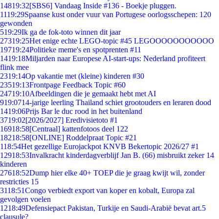
148
19:32
[SBS6] Vandaag Inside #136 - Boekje pluggen.
11
19:29
Spaanse kust onder vuur van Portugese oorlogsschepen: 120
gewonden
5
19:29
Ik ga de fok-toto winnen dit jaar
273
19:25
Het enige echte LEGO-topic #45 LEGOOOOOOOOOOO
197
19:24
Politieke meme's en spotprenten #11
14
19:18
Miljarden naar Europese AI-start-ups: Nederland profiteert
flink mee
23
19:14
Op vakantie met (kleine) kinderen #30
235
19:13
Frontpage Feedback Topic #60
247
19:10
Afbeeldingen die je gemaakt hebt met AI
9
19:07
14-jarige leerling Thailand schiet grootouders en leraren dood
14
19:06
Prijs Bar le duc rood in het buitenland
37
19:02
[2026/2027] Eredivisietoto #1
169
18:58
[Centraal] kattenfotoos deel 122
182
18:58
[ONLINE] Roddelpraat Topic #21
1
18:54
Het gezellige Eurojackpot KNVB Bekertopic 2026/27 #1
129
18:53
Invalkracht kinderdagverblijf Jan B. (66) misbruikt zeker 14
kinderen
276
18:52
Dump hier elke 40+ TOEP die je graag kwijt wil, zonder
restricties 15
31
18:51
Congo verbiedt export van koper en kobalt, Europa zal
gevolgen voelen
12
18:49
Defensiepact Pakistan, Turkije en Saudi-Arabië bevat art.5
clausule?