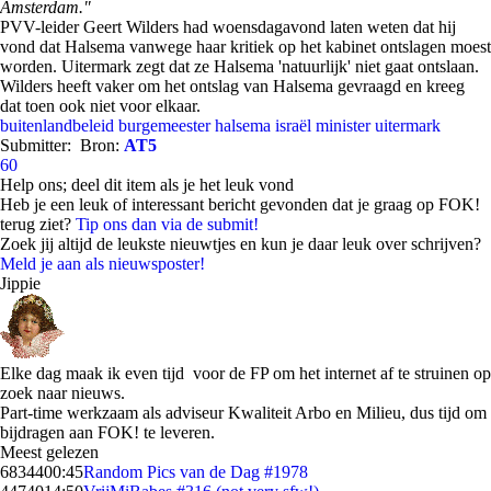
Amsterdam."
PVV-leider Geert Wilders had woensdagavond laten weten dat hij
vond dat Halsema vanwege haar kritiek op het kabinet ontslagen moest
worden. Uitermark zegt dat ze Halsema 'natuurlijk' niet gaat ontslaan.
Wilders heeft vaker om het ontslag van Halsema gevraagd en kreeg
dat toen ook niet voor elkaar.
buitenlandbeleid
burgemeester halsema
israël
minister uitermark
Submitter:
Bron:
AT5
60
Help ons; deel dit item als je het leuk vond
Heb je een leuk of interessant bericht gevonden dat je graag op FOK!
terug ziet?
Tip ons dan via de submit!
Zoek jij altijd de leukste nieuwtjes en kun je daar leuk over schrijven?
Meld je aan als nieuwsposter!
Jippie
Elke dag maak ik even tijd voor de FP om het internet af te struinen op
zoek naar nieuws.
Part-time werkzaam als adviseur Kwaliteit Arbo en Milieu, dus tijd om
bijdragen aan FOK! te leveren.
Meest gelezen
68344
00:45
Random Pics van de Dag #1978