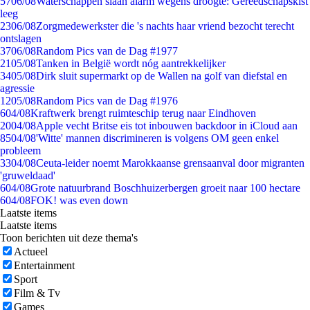
57
06/08
Waterschappen slaan alarm wegens droogte: Gereedschapskist
leeg
23
06/08
Zorgmedewerkster die 's nachts haar vriend bezocht terecht
ontslagen
37
06/08
Random Pics van de Dag #1977
21
05/08
Tanken in België wordt nóg aantrekkelijker
34
05/08
Dirk sluit supermarkt op de Wallen na golf van diefstal en
agressie
12
05/08
Random Pics van de Dag #1976
6
04/08
Kraftwerk brengt ruimteschip terug naar Eindhoven
20
04/08
Apple vecht Britse eis tot inbouwen backdoor in iCloud aan
85
04/08
'Witte' mannen discrimineren is volgens OM geen enkel
probleem
33
04/08
Ceuta-leider noemt Marokkaanse grensaanval door migranten
'gruweldaad'
6
04/08
Grote natuurbrand Boschhuizerbergen groeit naar 100 hectare
6
04/08
FOK! was even down
Laatste items
Laatste items
Toon berichten uit deze thema's
Actueel
Entertainment
Sport
Film & Tv
Games