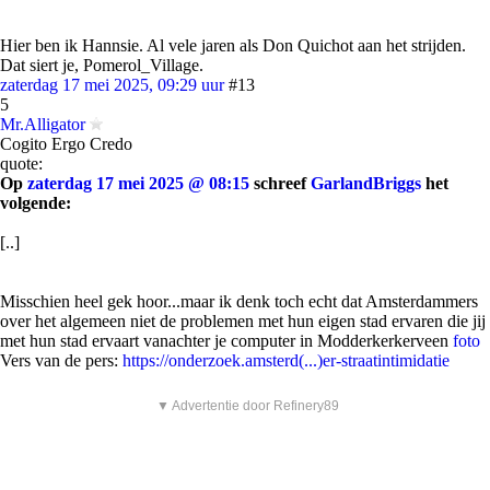
Hier ben ik Hannsie. Al vele jaren als Don Quichot aan het strijden.
Dat siert je, Pomerol_Village.
zaterdag 17 mei 2025, 09:29 uur
#13
5
Mr.Alligator
Cogito Ergo Credo
quote:
Op
zaterdag 17 mei 2025 @ 08:15
schreef
GarlandBriggs
het
volgende:
[..]
Misschien heel gek hoor...maar ik denk toch echt dat Amsterdammers
over het algemeen niet de problemen met hun eigen stad ervaren die jij
met hun stad ervaart vanachter je computer in Modderkerkerveen
foto
Vers van de pers:
https://onderzoek.amsterd(...)er-straatintimidatie
▼ Advertentie door Refinery89