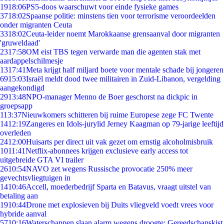
19
18:06
PS5-doos waarschuwt voor einde fysieke games
37
18:02
Spaanse politie: minstens tien voor terrorisme veroordeelden
onder migranten Ceuta
33
18:02
Ceuta-leider noemt Marokkaanse grensaanval door migranten
'gruweldaad'
23
17:58
OM eist TBS tegen verwarde man die agenten stak met
aardappelschilmesje
13
17:41
Meta krijgt half miljard boete voor mentale schade bij jongeren
69
15:03
Israël meldt dood twee militairen in Zuid-Libanon, vergelding
aangekondigd
29
13:48
NPO-manager Menno de Boer geschorst na dickpic in
groepsapp
1
13:37
Nieuwkomers schitteren bij ruime Europese zege FC Twente
14
12:19
Zangeres en Idols-jurylid Jerney Kaagman op 79-jarige leeftijd
overleden
24
12:00
Huisarts per direct uit vak gezet om ernstig alcoholmisbruik
10
11:41
Netflix-abonnees krijgen exclusieve early access tot
uitgebreide GTA VI trailer
26
10:54
NAVO zet wegens Russische provocatie 250% meer
gevechtsvliegtuigen in
14
10:46
Accell, moederbedrijf Sparta en Batavus, vraagt uitstel van
betaling aan
19
10:44
Drone met explosieven bij Duits vliegveld voedt vrees voor
hybride aanval
57
10:16
Waterschappen slaan alarm wegens droogte: Gereedschapskist