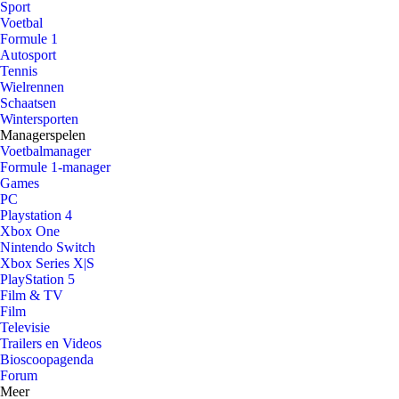
Sport
Voetbal
Formule 1
Autosport
Tennis
Wielrennen
Schaatsen
Wintersporten
Managerspelen
Voetbalmanager
Formule 1-manager
Games
PC
Playstation 4
Xbox One
Nintendo Switch
Xbox Series X|S
PlayStation 5
Film & TV
Film
Televisie
Trailers en Videos
Bioscoopagenda
Forum
Meer