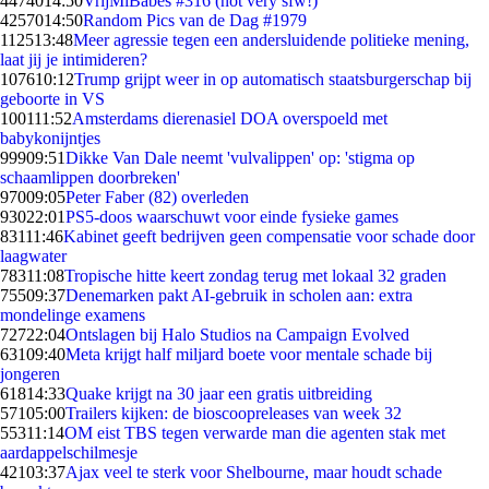
44740
14:50
VrijMiBabes #316 (not very sfw!)
42570
14:50
Random Pics van de Dag #1979
1125
13:48
Meer agressie tegen een andersluidende politieke mening,
laat jij je intimideren?
1076
10:12
Trump grijpt weer in op automatisch staatsburgerschap bij
geboorte in VS
1001
11:52
Amsterdams dierenasiel DOA overspoeld met
babykonijntjes
999
09:51
Dikke Van Dale neemt 'vulvalippen' op: 'stigma op
schaamlippen doorbreken'
970
09:05
Peter Faber (82) overleden
930
22:01
PS5-doos waarschuwt voor einde fysieke games
831
11:46
Kabinet geeft bedrijven geen compensatie voor schade door
laagwater
783
11:08
Tropische hitte keert zondag terug met lokaal 32 graden
755
09:37
Denemarken pakt AI-gebruik in scholen aan: extra
mondelinge examens
727
22:04
Ontslagen bij Halo Studios na Campaign Evolved
631
09:40
Meta krijgt half miljard boete voor mentale schade bij
jongeren
618
14:33
Quake krijgt na 30 jaar een gratis uitbreiding
571
05:00
Trailers kijken: de bioscoopreleases van week 32
553
11:14
OM eist TBS tegen verwarde man die agenten stak met
aardappelschilmesje
421
03:37
Ajax veel te sterk voor Shelbourne, maar houdt schade