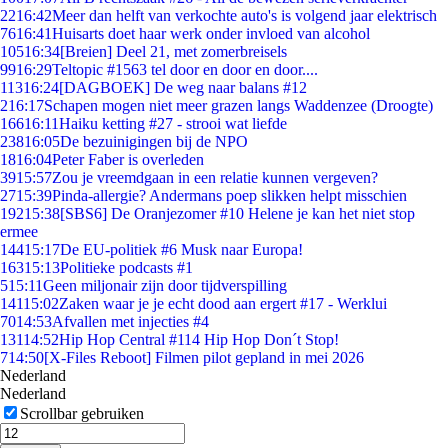
22
16:42
Meer dan helft van verkochte auto's is volgend jaar elektrisch
76
16:41
Huisarts doet haar werk onder invloed van alcohol
105
16:34
[Breien] Deel 21, met zomerbreisels
99
16:29
Teltopic #1563 tel door en door en door....
113
16:24
[DAGBOEK] De weg naar balans #12
2
16:17
Schapen mogen niet meer grazen langs Waddenzee (Droogte)
166
16:11
Haiku ketting #27 - strooi wat liefde
238
16:05
De bezuinigingen bij de NPO
18
16:04
Peter Faber is overleden
39
15:57
Zou je vreemdgaan in een relatie kunnen vergeven?
27
15:39
Pinda-allergie? Andermans poep slikken helpt misschien
192
15:38
[SBS6] De Oranjezomer #10 Helene je kan het niet stop
ermee
144
15:17
De EU-politiek #6 Musk naar Europa!
163
15:13
Politieke podcasts #1
5
15:11
Geen miljonair zijn door tijdverspilling
141
15:02
Zaken waar je je echt dood aan ergert #17 - Werklui
70
14:53
Afvallen met injecties #4
131
14:52
Hip Hop Central #114 Hip Hop Don´t Stop!
7
14:50
[X-Files Reboot] Filmen pilot gepland in mei 2026
Nederland
Nederland
Scrollbar gebruiken