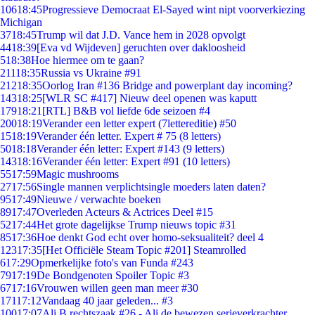
106
18:45
Progressieve Democraat El-Sayed wint nipt voorverkiezing
Michigan
37
18:45
Trump wil dat J.D. Vance hem in 2028 opvolgt
44
18:39
[Eva vd Wijdeven] geruchten over dakloosheid
5
18:38
Hoe hiermee om te gaan?
211
18:35
Russia vs Ukraine #91
212
18:35
Oorlog Iran #136 Bridge and powerplant day incoming?
143
18:25
[WLR SC #417] Nieuw deel openen was kaputt
179
18:21
[RTL] B&B vol liefde 6de seizoen #4
200
18:19
Verander een letter expert (7lettereditie) #50
15
18:19
Verander één letter. Expert # 75 (8 letters)
50
18:18
Verander één letter: Expert #143 (9 letters)
143
18:16
Verander één letter: Expert #91 (10 letters)
55
17:59
Magic mushrooms
27
17:56
Single mannen verplichtsingle moeders laten daten?
95
17:49
Nieuwe / verwachte boeken
89
17:47
Overleden Acteurs & Actrices Deel #15
52
17:44
Het grote dagelijkse Trump nieuws topic #31
85
17:36
Hoe denkt God echt over homo-seksualiteit? deel 4
123
17:35
[Het Officiële Steam Topic #201] Steamrolled
6
17:29
Opmerkelijke foto's van Funda #243
79
17:19
De Bondgenoten Spoiler Topic #3
67
17:16
Vrouwen willen geen man meer #30
171
17:12
Vandaag 40 jaar geleden... #3
100
17:07
Ali B rechtszaak #26 - Ali de bewezen serieverkrachter