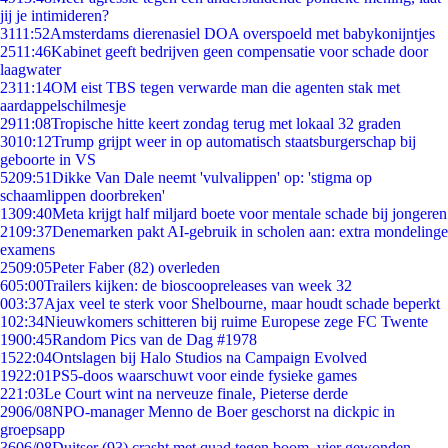
jij je intimideren?
31
11:52
Amsterdams dierenasiel DOA overspoeld met babykonijntjes
25
11:46
Kabinet geeft bedrijven geen compensatie voor schade door
laagwater
23
11:14
OM eist TBS tegen verwarde man die agenten stak met
aardappelschilmesje
29
11:08
Tropische hitte keert zondag terug met lokaal 32 graden
30
10:12
Trump grijpt weer in op automatisch staatsburgerschap bij
geboorte in VS
52
09:51
Dikke Van Dale neemt 'vulvalippen' op: 'stigma op
schaamlippen doorbreken'
13
09:40
Meta krijgt half miljard boete voor mentale schade bij jongeren
21
09:37
Denemarken pakt AI-gebruik in scholen aan: extra mondelinge
examens
25
09:05
Peter Faber (82) overleden
6
05:00
Trailers kijken: de bioscoopreleases van week 32
0
03:37
Ajax veel te sterk voor Shelbourne, maar houdt schade beperkt
1
02:34
Nieuwkomers schitteren bij ruime Europese zege FC Twente
19
00:45
Random Pics van de Dag #1978
15
22:04
Ontslagen bij Halo Studios na Campaign Evolved
19
22:01
PS5-doos waarschuwt voor einde fysieke games
2
21:03
Le Court wint na nerveuze finale, Pieterse derde
29
06/08
NPO-manager Menno de Boer geschorst na dickpic in
groepsapp
36
06/08
Duitser (93) crasht met quad tegen boom, vier gewonden