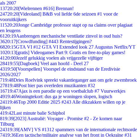
als 2007
137
20:20
[Wielrennen #616] Brennan!
247
20:20
[Videoland] B&B vol liefde 6de seizoen #1 voor de
vooruitkijkers
115
20:20
Jonge Cambridge professor stapt op na claims over plagiaat
en leugens
61
20:19
Aanbrengen mechanische ventilatie zinvol in oud huis?
36
20:17
[Crowdfunding] #443 Rentestijgingen?
68
20:15
GTA VI #12 GTA VI Extended look 27 Augustus Netflix/YT
10
20:13
[gratis] Videogames Part 9: Gratis en free-to-play games!
41
20:00
Jezelf gelukkig voelen als vrijgezelle vijftiger
284
19:55
[Dagboek] Veel aan hoofd - Deel 27
43
19:50
[Voorspellen] Voorspel de eindstand van de Eredivisie
2026/2027
7
19:48
Dries Roelvink spreekt vakantieganger aan om gele zwembroek
278
19:48
Post hier pas overleden muzikanten #32
167
19:47
Ajax is een parodie op een voetbalclub #7 Vuurwerkjes
49
19:46
Woningtekort: dus ga je woningen slopen, logisch
241
19:46
Top 2000 Editie 2025 #243 Alle dikzakken willen op je
lijken
4
19:42
Last minute balie Schiphol
8
19:39
[2023] Australië: Voyager - Promise #2 - Ze komen naar
Tilburg
243
19:39
[AMV] VS #1312 spammers van de internationale rechtsorde
74
19:36
Een tactische/militaire analyse van het front in Oekraïne #31