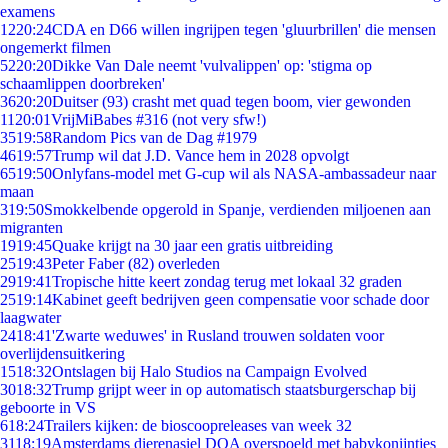
examens
12
20:24
CDA en D66 willen ingrijpen tegen 'gluurbrillen' die mensen
ongemerkt filmen
52
20:20
Dikke Van Dale neemt 'vulvalippen' op: 'stigma op
schaamlippen doorbreken'
36
20:20
Duitser (93) crasht met quad tegen boom, vier gewonden
11
20:01
VrijMiBabes #316 (not very sfw!)
35
19:58
Random Pics van de Dag #1979
46
19:57
Trump wil dat J.D. Vance hem in 2028 opvolgt
65
19:50
Onlyfans-model met G-cup wil als NASA-ambassadeur naar
maan
3
19:50
Smokkelbende opgerold in Spanje, verdienden miljoenen aan
migranten
19
19:45
Quake krijgt na 30 jaar een gratis uitbreiding
25
19:43
Peter Faber (82) overleden
29
19:41
Tropische hitte keert zondag terug met lokaal 32 graden
25
19:14
Kabinet geeft bedrijven geen compensatie voor schade door
laagwater
24
18:41
'Zwarte weduwes' in Rusland trouwen soldaten voor
overlijdensuitkering
15
18:32
Ontslagen bij Halo Studios na Campaign Evolved
30
18:32
Trump grijpt weer in op automatisch staatsburgerschap bij
geboorte in VS
6
18:24
Trailers kijken: de bioscoopreleases van week 32
31
18:19
Amsterdams dierenasiel DOA overspoeld met babykonijntjes