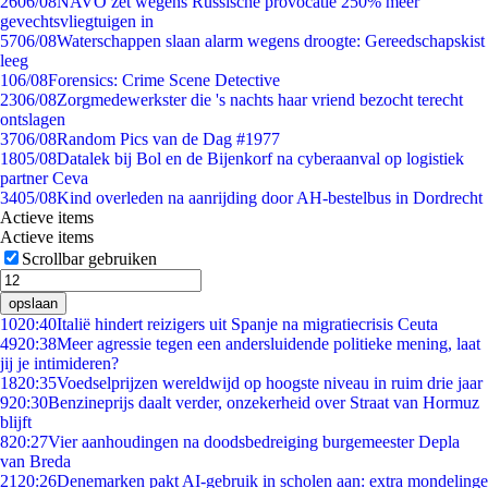
26
06/08
NAVO zet wegens Russische provocatie 250% meer
gevechtsvliegtuigen in
57
06/08
Waterschappen slaan alarm wegens droogte: Gereedschapskist
leeg
1
06/08
Forensics: Crime Scene Detective
23
06/08
Zorgmedewerkster die 's nachts haar vriend bezocht terecht
ontslagen
37
06/08
Random Pics van de Dag #1977
18
05/08
Datalek bij Bol en de Bijenkorf na cyberaanval op logistiek
partner Ceva
34
05/08
Kind overleden na aanrijding door AH-bestelbus in Dordrecht
Actieve items
Actieve items
Scrollbar gebruiken
opslaan
10
20:40
Italië hindert reizigers uit Spanje na migratiecrisis Ceuta
49
20:38
Meer agressie tegen een andersluidende politieke mening, laat
jij je intimideren?
18
20:35
Voedselprijzen wereldwijd op hoogste niveau in ruim drie jaar
9
20:30
Benzineprijs daalt verder, onzekerheid over Straat van Hormuz
blijft
8
20:27
Vier aanhoudingen na doodsbedreiging burgemeester Depla
van Breda
21
20:26
Denemarken pakt AI-gebruik in scholen aan: extra mondelinge