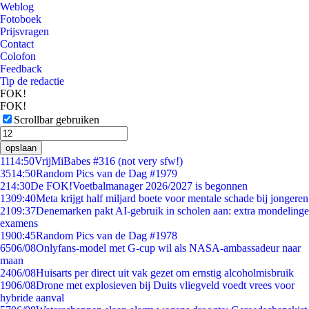
Weblog
Fotoboek
Prijsvragen
Contact
Colofon
Feedback
Tip de redactie
FOK!
FOK!
Scrollbar gebruiken
opslaan
11
14:50
VrijMiBabes #316 (not very sfw!)
35
14:50
Random Pics van de Dag #1979
2
14:30
De FOK!Voetbalmanager 2026/2027 is begonnen
13
09:40
Meta krijgt half miljard boete voor mentale schade bij jongeren
21
09:37
Denemarken pakt AI-gebruik in scholen aan: extra mondelinge
examens
19
00:45
Random Pics van de Dag #1978
65
06/08
Onlyfans-model met G-cup wil als NASA-ambassadeur naar
maan
24
06/08
Huisarts per direct uit vak gezet om ernstig alcoholmisbruik
19
06/08
Drone met explosieven bij Duits vliegveld voedt vrees voor
hybride aanval