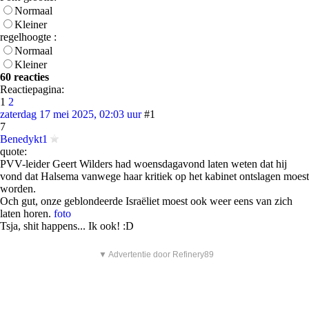
Normaal
Kleiner
regelhoogte :
Normaal
Kleiner
60 reacties
Reactiepagina:
1
2
zaterdag 17 mei 2025, 02:03 uur
#1
7
Benedykt1
quote:
PVV-leider Geert Wilders had woensdagavond laten weten dat hij
vond dat Halsema vanwege haar kritiek op het kabinet ontslagen moest
worden.
Och gut, onze geblondeerde Israëliet moest ook weer eens van zich
laten horen.
foto
Tsja, shit happens... Ik ook! :D
▼ Advertentie door Refinery89