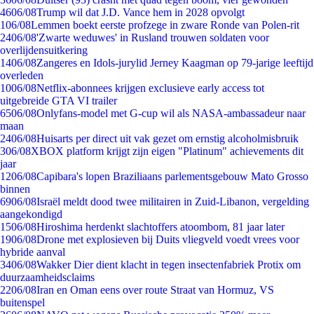
46
06/08
Trump wil dat J.D. Vance hem in 2028 opvolgt
1
06/08
Lemmen boekt eerste profzege in zware Ronde van Polen-rit
24
06/08
'Zwarte weduwes' in Rusland trouwen soldaten voor
overlijdensuitkering
14
06/08
Zangeres en Idols-jurylid Jerney Kaagman op 79-jarige leeftijd
overleden
10
06/08
Netflix-abonnees krijgen exclusieve early access tot
uitgebreide GTA VI trailer
65
06/08
Onlyfans-model met G-cup wil als NASA-ambassadeur naar
maan
24
06/08
Huisarts per direct uit vak gezet om ernstig alcoholmisbruik
3
06/08
XBOX platform krijgt zijn eigen "Platinum" achievements dit
jaar
12
06/08
Capibara's lopen Braziliaans parlementsgebouw Mato Grosso
binnen
69
06/08
Israël meldt dood twee militairen in Zuid-Libanon, vergelding
aangekondigd
15
06/08
Hiroshima herdenkt slachtoffers atoombom, 81 jaar later
19
06/08
Drone met explosieven bij Duits vliegveld voedt vrees voor
hybride aanval
34
06/08
Wakker Dier dient klacht in tegen insectenfabriek Protix om
duurzaamheidsclaims
22
06/08
Iran en Oman eens over route Straat van Hormuz, VS
buitenspel