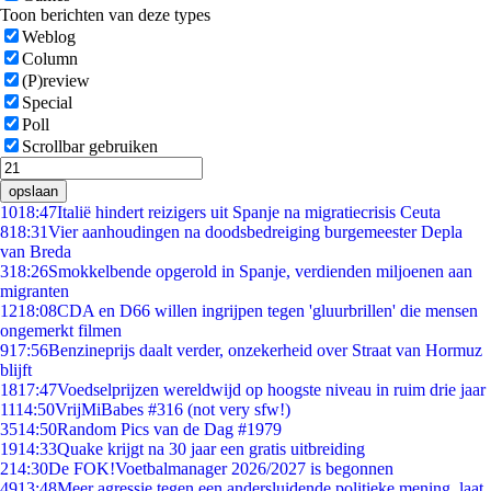
Toon berichten van deze types
Weblog
Column
(P)review
Special
Poll
Scrollbar gebruiken
opslaan
10
18:47
Italië hindert reizigers uit Spanje na migratiecrisis Ceuta
8
18:31
Vier aanhoudingen na doodsbedreiging burgemeester Depla
van Breda
3
18:26
Smokkelbende opgerold in Spanje, verdienden miljoenen aan
migranten
12
18:08
CDA en D66 willen ingrijpen tegen 'gluurbrillen' die mensen
ongemerkt filmen
9
17:56
Benzineprijs daalt verder, onzekerheid over Straat van Hormuz
blijft
18
17:47
Voedselprijzen wereldwijd op hoogste niveau in ruim drie jaar
11
14:50
VrijMiBabes #316 (not very sfw!)
35
14:50
Random Pics van de Dag #1979
19
14:33
Quake krijgt na 30 jaar een gratis uitbreiding
2
14:30
De FOK!Voetbalmanager 2026/2027 is begonnen
49
13:48
Meer agressie tegen een andersluidende politieke mening, laat