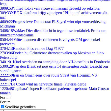
leeg
39
09:53
Vinted-foto's van vrouwen massaal gedeeld op seksfora
3
09:33
XBOX platform krijgt zijn eigen "Platinum" achievements dit
jaar
46
09:22
Progressieve Democraat El-Sayed wint nipt voorverkiezing
Michigan
34
08:18
Wakker Dier dient klacht in tegen insectenfabriek Protix om
duurzaamheidsclaims
85
04:44
'Witte' mannen discrimineren is volgens OM geen enkel
probleem
37
04:13
Random Pics van de Dag #1977
27
03:06
Doden bij Oekraïense droneaanvallen op Moskou en Sint-
Petersburg
34
01:01
Kind overleden na aanrijding door AH-bestelbus in Dordrecht
53
00:28
Van den Brink zet nog eens 14 gemeenten onder toezicht om
spreidingswet
22
22:50
Iran en Oman eens over route Straat van Hormuz, VS
buitenspel
2
22:17
Le Court wint na nerveuze finale, Pieterse derde
12
20:48
Capibara's lopen Braziliaans parlementsgebouw Mato Grosso
binnen
Forum
Forum
Scrollbar gebruiken