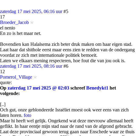
zaterdag 17 mei 2025, 06:16 uur
#5
17
Broeder_Jacob
el nenio
En zo is het maar net.
Bovendien kan Halalsema zich beter druk maken om haar eigen stad.
Laat haar dat shithole eerst maar eens zien te redden van de ondergang
voordat ze zich met internationale politiek bemoeit.
Laten we elkaars mening respecteren, hoe fout die van jou ook is.
zaterdag 17 mei 2025, 08:16 uur
#6
12
Pomerol_Village
quote:
Op
zaterdag 17 mei 2025 @ 02:03
schreef
Benedykt1
het
volgende:
[..]
Och gut, onze geblondeerde Israëliet moest ook weer eens van zich
laten horen.
foto
Maar hi heeft wel gelijk. Ongekend wat deze mevrouw allemaal heeft
geflikt. In haar eentje mijn stad naar de rand van de afgrond gebracht.
Laat deze provinciaal gewoon terug gaan naar Enschede waar ze thuis