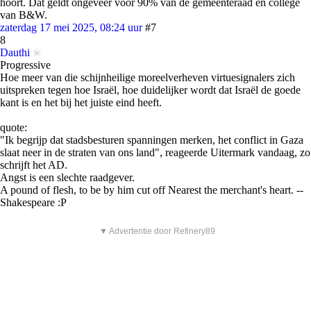
hoort. Dat geldt ongeveer voor 90% van de gemeenteraad en college
van B&W.
zaterdag 17 mei 2025, 08:24 uur
#7
8
Dauthi
Progressive
Hoe meer van die schijnheilige moreelverheven virtuesignalers zich
uitspreken tegen hoe Israël, hoe duidelijker wordt dat Israël de goede
kant is en het bij het juiste eind heeft.
quote:
"Ik begrijp dat stadsbesturen spanningen merken, het conflict in Gaza
slaat neer in de straten van ons land", reageerde Uitermark vandaag, zo
schrijft het AD.
Angst is een slechte raadgever.
A pound of flesh, to be by him cut off Nearest the merchant's heart. --
Shakespeare :P
▼ Advertentie door Refinery89