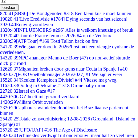
opslaan
8
20:41
[SBS6] De Bondgenoten #318 Een klein kusje moet kunnen
190
20:41
[Live Eredivisie #1784] Dying seconds van het seizoen!
39
20:40
Eeuwig voortleven
13
20:40
[INFLUENCERS #296] Alles is welkom kneuzing of breuk
193
20:40
Tour de France femmes 2026 #4 op de Ventoux
23
20:39
[ATP Tour] #169 Tosti Tallon back on fire
241
20:39
Wie gaan er dood in 2026?Post met een vleugje cynisme de
overledenen.
143
20:39
NPO-manager Menno de Boer (47) op non-actief stuurde
dick-pic rond
126
20:37
Migranten breken door grens naar Ceuta in Spanje,l #10
98
20:37
[FOK!Voetbalmanager 2026/2027] #1 We zijn er weer
155
20:34
[Keuken Kampioen Divisie] #44 Vitesse mag weg
116
20:33
Oorlog in Oekraïne #1318 Drone baby drone
227
20:32
Israel en Gaza #17
44
20:30
GGZ heeft mij gezond verklaard.
14
20:29
William Orbit overleden
23
20:29
Capibara's wandelen doodleuk het Braziliaanse parlement
binnen
254
20:25
Totale zonsverduistering 12-08-2026 (Groenland, IJsland en
Spanje) #1
257
20:25
[UFO/UAP] #16 The Age of Disclosure
68
20:24
Techniekles verdwijnt uit onderbouw: maar half zo veel uren