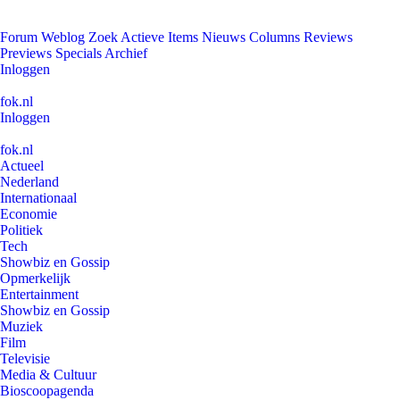
Forum
Weblog
Zoek
Actieve Items
Nieuws
Columns
Reviews
Previews
Specials
Archief
Inloggen
fok.nl
Inloggen
fok.nl
Actueel
Nederland
Internationaal
Economie
Politiek
Tech
Showbiz en Gossip
Opmerkelijk
Entertainment
Showbiz en Gossip
Muziek
Film
Televisie
Media & Cultuur
Bioscoopagenda