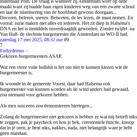
Inderdaad Pom. De vraag is wanneer zij Amsterdam weer op orde
maakt want zij haalde haar eigen kinderen weg van een zwarte school
en laat de islamisering van de hoofdstad gewoon doorgaan...
Doceren, beleren, sneren. Betweten, de les lezen, de maat nemen. En
vooral: ruzie maken met alles en iedereen. Het zit diep in Halsema's
DNA en het is inmiddels onverdraaglijk geworden. Zonder twijfel -na
Van Hall- de slechtste burgemeester die Amsterdam na WO-II had.
zaterdag 17 mei 2025, 08:32 uur
#9
7
Euthydemus
Gekozen burgermeesters ASAP.
Wat een vieze vuile bullshit is het om niet te kunnen kiezen wie de
burgermeester is.
Ik woonde in de gemeente Voorst, daar had Halsema ook
burgemeester van kunnen worden als de wind anders had gewaaid,
zou niemand voor gekozen hebben.
Als men nou eens zou demonstreren hiertegen...
Zolang de burgermeester niet gekozen is hebben ze wat mij betreft niks
te zeggen, pak je paycheck en hou je bek, ceremoniele functie, knoop
dat in je oren; je bent niks, nakkes, nada, niet belangrijk want je hebt
geen mandaat.