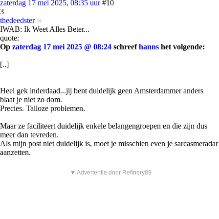
zaterdag 17 mei 2025, 08:35 uur
#10
3
thedeedster
IWAB: Ik Weet Alles Beter...
quote:
Op
zaterdag 17 mei 2025 @ 08:24
schreef
hanns
het volgende:
[..]
Heel gek inderdaad...jij bent duidelijk geen Amsterdammer anders
blaat je niet zo dom.
Precies. Talloze problemen.
Maar ze faciliteert duidelijk enkele belangengroepen en die zijn dus
meer dan tevreden.
Als mijn post niet duidelijk is, moet je misschien even je sarcasmeradar
aanzetten.
▼ Advertentie door Refinery89