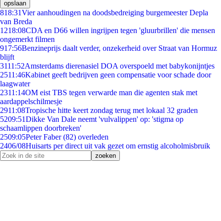
opslaan
8
18:31
Vier aanhoudingen na doodsbedreiging burgemeester Depla
van Breda
12
18:08
CDA en D66 willen ingrijpen tegen 'gluurbrillen' die mensen
ongemerkt filmen
9
17:56
Benzineprijs daalt verder, onzekerheid over Straat van Hormuz
blijft
31
11:52
Amsterdams dierenasiel DOA overspoeld met babykonijntjes
25
11:46
Kabinet geeft bedrijven geen compensatie voor schade door
laagwater
23
11:14
OM eist TBS tegen verwarde man die agenten stak met
aardappelschilmesje
29
11:08
Tropische hitte keert zondag terug met lokaal 32 graden
52
09:51
Dikke Van Dale neemt 'vulvalippen' op: 'stigma op
schaamlippen doorbreken'
25
09:05
Peter Faber (82) overleden
24
06/08
Huisarts per direct uit vak gezet om ernstig alcoholmisbruik