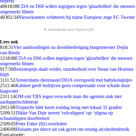
beperkt
406
18:08
CDA en D66 willen ingrijpen tegen 'gluurbrillen' die mensen
ongemerkt filmen
403
02:34
Nieuwkomers schitteren bij ruime Europese zege FC Twente
▼ Advertentie door Refinery89
Lees ook
8
18:31
Vier aanhoudingen na doodsbedreiging burgemeester Depla
van Breda
12
18:08
CDA en D66 willen ingrijpen tegen 'gluurbrillen' die mensen
ongemerkt filmen
9
17:56
Benzineprijs daalt verder, onzekerheid over Straat van Hormuz
blijft
31
11:52
Amsterdams dierenasiel DOA overspoeld met babykonijntjes
25
11:46
Kabinet geeft bedrijven geen compensatie voor schade door
laagwater
23
11:14
OM eist TBS tegen verwarde man die agenten stak met
aardappelschilmesje
29
11:08
Tropische hitte keert zondag terug met lokaal 32 graden
52
09:51
Dikke Van Dale neemt 'vulvalippen' op: 'stigma op
schaamlippen doorbreken'
25
09:05
Peter Faber (82) overleden
24
06/08
Huisarts per direct uit vak gezet om ernstig alcoholmisbruik
Font-grootte: