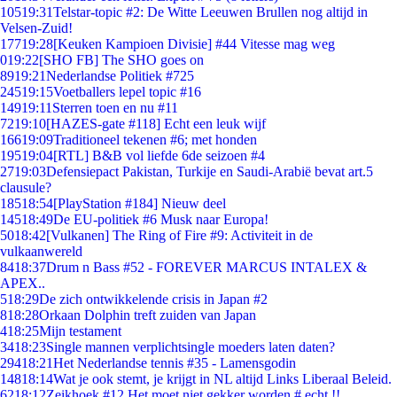
105
19:31
Telstar-topic #2: De Witte Leeuwen Brullen nog altijd in
Velsen-Zuid!
177
19:28
[Keuken Kampioen Divisie] #44 Vitesse mag weg
0
19:22
[SHO FB] The SHO goes on
89
19:21
Nederlandse Politiek #725
245
19:15
Voetballers lepel topic #16
149
19:11
Sterren toen en nu #11
72
19:10
[HAZES-gate #118] Echt een leuk wijf
166
19:09
Traditioneel tekenen #6; met honden
195
19:04
[RTL] B&B vol liefde 6de seizoen #4
27
19:03
Defensiepact Pakistan, Turkije en Saudi-Arabië bevat art.5
clausule?
185
18:54
[PlayStation #184] Nieuw deel
145
18:49
De EU-politiek #6 Musk naar Europa!
50
18:42
[Vulkanen] The Ring of Fire #9: Activiteit in de
vulkaanwereld
84
18:37
Drum n Bass #52 - FOREVER MARCUS INTALEX &
APEX..
5
18:29
De zich ontwikkelende crisis in Japan #2
8
18:28
Orkaan Dolphin treft zuiden van Japan
4
18:25
Mijn testament
34
18:23
Single mannen verplichtsingle moeders laten daten?
294
18:21
Het Nederlandse tennis #35 - Lamensgodin
148
18:14
Wat je ook stemt, je krijgt in NL altijd Links Liberaal Beleid.
62
18:12
Zeikhoek #12 Het moet niet gekker worden # echt !!