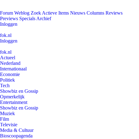
Forum
Weblog
Zoek
Actieve Items
Nieuws
Columns
Reviews
Previews
Specials
Archief
Inloggen
fok.nl
Inloggen
fok.nl
Actueel
Nederland
Internationaal
Economie
Politiek
Tech
Showbiz en Gossip
Opmerkelijk
Entertainment
Showbiz en Gossip
Muziek
Film
Televisie
Media & Cultuur
Bioscoopagenda