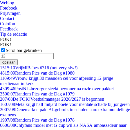
Weblog
Fotoboek
Prijsvragen
Contact
Colofon
Feedback
Tip de redactie
FOK!
FOK!
Scrollbar gebruiken
opslaan
15
15:10
VrijMiBabes #316 (not very sfw!)
48
15:09
Random Pics van de Dag #1980
11
09:49
Vrouw krijgt 30 maanden cel voor afpersing 12-jarige
misdienaar in kerk
43
09:46
PostNL-bezorger steekt bewoner na ruzie over pakket
35
00:07
Random Pics van de Dag #1979
2
07/08
De FOK!Voetbalmanager 2026/2027 is begonnen
16
07/08
Meta krijgt half miljard boete voor mentale schade bij jongeren
20
07/08
Denemarken pakt AI-gebruik in scholen aan: extra mondelinge
examens
19
07/08
Random Pics van de Dag #1978
66
06/08
Onlyfans-model met G-cup wil als NASA-ambassadeur naar