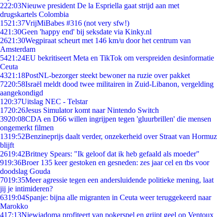
2
22:03
Nieuwe president De la Espriella gaat strijd aan met
drugskartels Colombia
15
21:37
VrijMiBabes #316 (not very sfw!)
4
21:30
Geen 'happy end' bij seksdate via Kinky.nl
26
21:30
Wegpiraat scheurt met 146 km/u door het centrum van
Amsterdam
54
21:24
EU bekritiseert Meta en TikTok om verspreiden desinformatie
Ceuta
43
21:18
PostNL-bezorger steekt bewoner na ruzie over pakket
72
20:58
Israël meldt dood twee militairen in Zuid-Libanon, vergelding
aangekondigd
1
20:37
Uitslag NEC - Telstar
17
20:26
Jesus Simulator komt naar Nintendo Switch
39
20:08
CDA en D66 willen ingrijpen tegen 'gluurbrillen' die mensen
ongemerkt filmen
13
19:52
Benzineprijs daalt verder, onzekerheid over Straat van Hormuz
blijft
26
19:42
Britney Spears: "Ik geloof dat ik heb gefaald als moeder"
9
19:36
Broer 135 keer gestoken en gesneden: zes jaar cel en tbs voor
doodslag Gouda
70
19:35
Meer agressie tegen een andersluidende politieke mening, laat
jij je intimideren?
63
19:04
Spanje: bijna alle migranten in Ceuta weer teruggekeerd naar
Marokko
4
17:13
Niewiadoma profiteert van pokerspel en grijpt geel op Ventoux