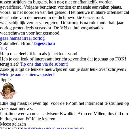
tussen strijders en burgers, kon nog niet onafhankelijk worden
geverifieerd. Volgens berichten vonden er massale aanvallen plaats,
vooral in het noorden van het gebied. Het nieuwe militaire offensief zal
de situatie van de mensen in de dichtbevolkte Gazastrook
waarschijnlijk verder verergeren. De strook is na ruim anderhalf jaar
oorlog grotendeels verwoest. De VN en hulporganisaties
waarschuwen voor hongersnood.
gaza
hamas
israël
oorlog
Submitter:
Bron:
Tagesschau
123
Help ons; deel dit item als je het leuk vond
Heb je een leuk of interessant bericht gevonden dat je graag op FOK!
terug ziet?
Tip ons dan via de submit!
Zoek jij altijd de leukste nieuwtjes en kun je daar leuk over schrijven?
Meld je aan als nieuwsposter!
Jippie
Elke dag maak ik even tijd voor de FP om het internet af te struinen op
zoek naar nieuws.
Part-time werkzaam als adviseur Kwaliteit Arbo en Milieu, dus tijd om
bijdragen aan FOK! te leveren.
Meest gelezen