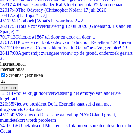
183
17:49
Heracles-voetballer Rai Vloet opgepakt #2 Moordenaar
229
17:40
The Odyssey (Christopher Nolan) 17 juli 2026
103
17:36
[La Liga #177]
45
17:34
[Dagboek] What's in your head? #2
262
17:33
Totale zonsverduistering 12-08-2026 (Groenland, IJsland en
Spanje) #1
70
17:13
Teltopic #1567 tel door en door en door....
276
17:11
Protesten en blokkades van Extinction Rebellion #24 Eieren
78
17:10
Franky en Coen bakken friet in Oekraïne - Volg ze hier! #3
264
17:08
Agent smijt zwangere vrouw op de grond, onderzoek gestart
#2
Internationaal
Internationaal
Scrollbar gebruiken
opslaan
1
21:14
Vrouw krijgt door verwisseling het embryo van ander stel
ingebracht
2
20:35
Nieuwe president De la Espriella gaat strijd aan met
drugskartels Colombia
45
12:42
VS: kans op Russische aanval op NAVO-land groeit,
munitietekort wordt probleem
54
10:16
EU bekritiseert Meta en TikTok om verspreiden desinformatie
Ceuta