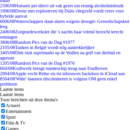
maan
25
06/08
Huisarts per direct uit vak gezet om ernstig alcoholmisbruik
19
06/08
Drone met explosieven bij Duits vliegveld voedt vrees voor
hybride aanval
60
06/08
Waterschappen slaan alarm wegens droogte: Gereedschapskist
leeg
24
06/08
Zorgmedewerkster die 's nachts haar vriend bezocht terecht
ontslagen
38
06/08
Random Pics van de Dag #1977
21
05/08
Tanken in België wordt nóg aantrekkelijker
34
05/08
Dirk sluit supermarkt op de Wallen na golf van diefstal en
agressie
12
05/08
Random Pics van de Dag #1976
6
04/08
Kraftwerk brengt ruimteschip terug naar Eindhoven
20
04/08
Apple vecht Britse eis tot inbouwen backdoor in iCloud aan
85
04/08
'Witte' mannen discrimineren is volgens OM geen enkel
probleem
Laatste items
Laatste items
Toon berichten uit deze thema's
Actueel
Entertainment
Sport
Film & Tv
Games