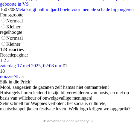
geboorte in VS
16
07/08
Meta krijgt half miljard boete voor mentale schade bij jongeren
Font-grootte:
Normaal
Kleiner
regelhoogte :
Normaal
Kleiner
123 reacties
Reactiepagina:
1
2
3
zaterdag 17 mei 2025, 02:08 uur
#1
18
noizzieNL
Stik in die Prick!
Mooi, aangezien de gazanen zelf hamas niet ontmantelen!
Huisregels horen leidend te zijn bij verwijderen van posts, en niet op
basis van willekeur of onwelgevallige meningen!
Sehr schnell fur Wappies verboten: het sociale, culturele,
maatschappelijke en festivale leven. Welk logo krijgen we opgeprikt?
▼ Advertentie door Refinery89