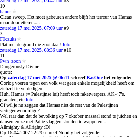
zaterdag 17 mei 2025, 06:47 uur
#8
10
hanns
Clean sweep. Het moet gebeuren andere blijft het terreur van Hamas
maar door etteren.....
zaterdag 17 mei 2025, 07:09 uur
#9
3
F0czuks
Plat met de grond die zooi daar!
foto
zaterdag 17 mei 2025, 08:36 uur
#10
11
Pwn_zoon
Dangerously Divine
quote:
Op
zaterdag 17 mei 2025 @ 06:11
schreef
BasOne
het volgende:
Oorlog voeren tegen een volk wat geen enkele mogelijkheid heeft om
zichzelf te verdedigen
Huh, Hamas (= Palestijnse lui) heeft toch raketwerpers, AK-47's,
granaten, etc
foto
Of wil je nu zeggen dat Hamas niet de rest van de Palestijnen
vertegenwooordigd?
Wel raar dan dat de bevolking op 7 oktober massaal stond te juichen en
dansen en ze met Pallie vlaggen stonden te wapperen...
Allmighty & Allrighty :D!
Op 16-04-2007 22:29 schreef Noodly het volgende: