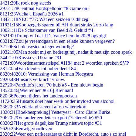
14
21:29
Ik rook nog steeds
297
21:28
Centraal Bordspeltopic #8 Game on!
81
21:23
Vuelta a España 2026 #1
184
21:18
NEC #77: Wat een seizoen is dit zeg
116
21:15
Koopzegels sparen bij AH duurt straks 2x zo lang
100
21:11
De Schatkamer van Beeld & Geluid #4
75
21:09
Trump wil dat J.D. Vance hem in 2028 opvolgt
63
21:07
Zou je vreemdgaan in een relatie kunnen vergeven?
3
21:06
Scholensysteem tegenwoordig?
103
21:05
Man zoekt mij en bedreigt mij, nadat ik met zijn zoon sprak
244
21:05
Russia vs Ukraine #91
47
21:00
Woordensamenstelspel #1184 met 2 woorden spreken SVP
281
20:54
Van kleuter tot puber deel 184
83
20:48
2010: Vermissing van Herman Ploegstra
59
20:48
Huisarts verkracht vrouw.
227
20:47
archito's jaren '70 huis #5 - Een nieuw begin
185
20:46
[Wielrennen #616] Brennan!
8
20:36
Poepen tijdens het tandenpoetsen
117
20:35
Huisarts doet haar werk onder invloed van alcohol
236
20:33
Nederland stevent af op watertekort
18
20:31
[Boekbespreking] Yesteryear - Caro Claire Burke
206
20:29
Verander een letter expert (7lettereditie) #50
63
20:27
Het grote dagelijkse Trump nieuws topic #31
56
20:25
Eeuwig voortleven
23
20:22
Weer een parkeergarage dicht in Dordrecht, auto's zo snel