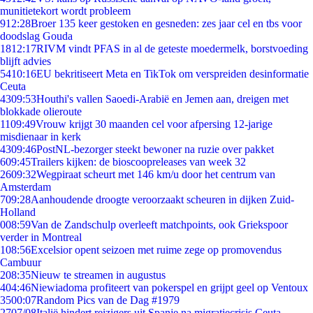
munitietekort wordt probleem
9
12:28
Broer 135 keer gestoken en gesneden: zes jaar cel en tbs voor
doodslag Gouda
18
12:17
RIVM vindt PFAS in al de geteste moedermelk, borstvoeding
blijft advies
54
10:16
EU bekritiseert Meta en TikTok om verspreiden desinformatie
Ceuta
43
09:53
Houthi's vallen Saoedi-Arabië en Jemen aan, dreigen met
blokkade olieroute
11
09:49
Vrouw krijgt 30 maanden cel voor afpersing 12-jarige
misdienaar in kerk
43
09:46
PostNL-bezorger steekt bewoner na ruzie over pakket
6
09:45
Trailers kijken: de bioscoopreleases van week 32
26
09:32
Wegpiraat scheurt met 146 km/u door het centrum van
Amsterdam
7
09:28
Aanhoudende droogte veroorzaakt scheuren in dijken Zuid-
Holland
0
08:59
Van de Zandschulp overleeft matchpoints, ook Griekspoor
verder in Montreal
1
08:56
Excelsior opent seizoen met ruime zege op promovendus
Cambuur
2
08:35
Nieuw te streamen in augustus
4
04:46
Niewiadoma profiteert van pokerspel en grijpt geel op Ventoux
35
00:07
Random Pics van de Dag #1979
27
07/08
Italië hindert reizigers uit Spanje na migratiecrisis Ceuta