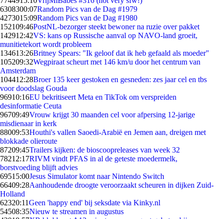
77449
15:10
VrijMiBabes #316 (not very sfw!)
63083
00:07
Random Pics van de Dag #1979
42730
15:09
Random Pics van de Dag #1980
1521
09:46
PostNL-bezorger steekt bewoner na ruzie over pakket
1429
12:42
VS: kans op Russische aanval op NAVO-land groeit,
munitietekort wordt probleem
1346
13:26
Britney Spears: "Ik geloof dat ik heb gefaald als moeder"
1052
09:32
Wegpiraat scheurt met 146 km/u door het centrum van
Amsterdam
1044
12:28
Broer 135 keer gestoken en gesneden: zes jaar cel en tbs
voor doodslag Gouda
969
10:16
EU bekritiseert Meta en TikTok om verspreiden
desinformatie Ceuta
967
09:49
Vrouw krijgt 30 maanden cel voor afpersing 12-jarige
misdienaar in kerk
880
09:53
Houthi's vallen Saoedi-Arabië en Jemen aan, dreigen met
blokkade olieroute
872
09:45
Trailers kijken: de bioscoopreleases van week 32
782
12:17
RIVM vindt PFAS in al de geteste moedermelk,
borstvoeding blijft advies
695
15:00
Jesus Simulator komt naar Nintendo Switch
664
09:28
Aanhoudende droogte veroorzaakt scheuren in dijken Zuid-
Holland
623
20:11
Geen 'happy end' bij seksdate via Kinky.nl
545
08:35
Nieuw te streamen in augustus