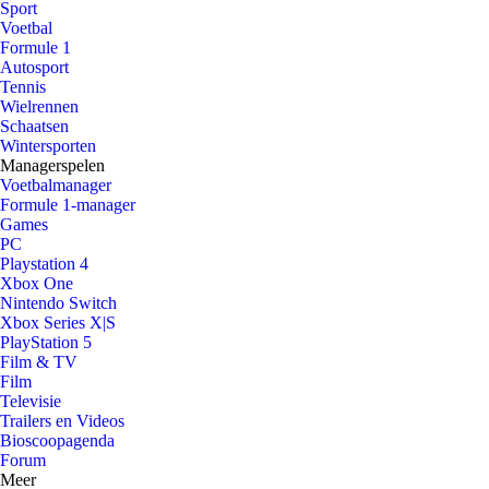
Sport
Voetbal
Formule 1
Autosport
Tennis
Wielrennen
Schaatsen
Wintersporten
Managerspelen
Voetbalmanager
Formule 1-manager
Games
PC
Playstation 4
Xbox One
Nintendo Switch
Xbox Series X|S
PlayStation 5
Film & TV
Film
Televisie
Trailers en Videos
Bioscoopagenda
Forum
Meer