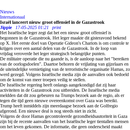
Nieuws
Internationaal
Israël lanceert nieuw groot offensief in de Gazastrook
Jippie
17-05-2025 01:21
print
Het Israëlische leger zegt dat het een nieuw groot offensief is
begonnen in de Gazastrook. Het leger maakte dit gisteravond bekend
op X. Het eerste doel van Operatie Gideon's Chariots is om controle te
krijgen over een aantal delen van de Gazastrook. In de loop van
vrijdag veroverde het leger strategisch belangrijke punten.
De militaire operatie die nu gaande is, is de aanloop naar het "bereiken
van de oorlogsdoelen". Daartoe behoren de vrijlating van gijzelaars en
de uiteindelijke vernietiging van de terroristische organisatie Hamas, zo
werd gezegd. Volgens Israëlische media zijn de aanvallen ook bedoeld
om de komst van meer troepen veilig te stellen.
De Israëlische regering heeft onlangs aangekondigd dat zij haar
activiteiten in de Gazastrook zou uitbreiden. De Israëlische media
meldden dat dit zou gebeuren na Trumps bezoek aan de regio, als er
tegen die tijd geen nieuwe overeenkomst over Gaza was bereikt.
Trump heeft inmiddels zijn meerdaagse bezoek aan de Golfregio
afgerond. Een nieuwe deal is nog steeds niet in zicht.
Volgens de door Hamas gecontroleerde gezondheidsautoriteit in Gaza
zijn bij de recente aanvallen van het Israëlische leger tientallen mensen
om het leven gekomen. De informatie, die geen onderscheid maakt