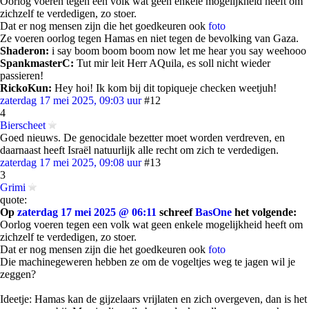
Oorlog voeren tegen een volk wat geen enkele mogelijkheid heeft om
zichzelf te verdedigen, zo stoer.
Dat er nog mensen zijn die het goedkeuren ook
foto
Ze voeren oorlog tegen Hamas en niet tegen de bevolking van Gaza.
Shaderon:
i say boom boom boom now let me hear you say weehooo
SpankmasterC:
Tut mir leit Herr AQuila, es soll nicht wieder
passieren!
RickoKun:
Hey hoi! Ik kom bij dit topiqueje checken weetjuh!
zaterdag 17 mei 2025, 09:03 uur
#12
4
Bierscheet
Goed nieuws. De genocidale bezetter moet worden verdreven, en
daarnaast heeft Israël natuurlijk alle recht om zich te verdedigen.
zaterdag 17 mei 2025, 09:08 uur
#13
3
Grimi
quote:
Op
zaterdag 17 mei 2025 @ 06:11
schreef
BasOne
het volgende:
Oorlog voeren tegen een volk wat geen enkele mogelijkheid heeft om
zichzelf te verdedigen, zo stoer.
Dat er nog mensen zijn die het goedkeuren ook
foto
Die machinegeweren hebben ze om de vogeltjes weg te jagen wil je
zeggen?
Ideetje: Hamas kan de gijzelaars vrijlaten en zich overgeven, dan is het