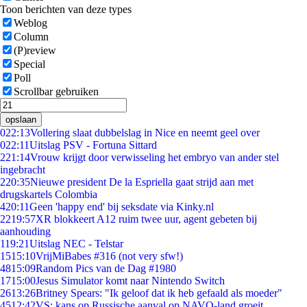
Toon berichten van deze types
Weblog
Column
(P)review
Special
Poll
Scrollbar gebruiken
opslaan
0
22:13
Vollering slaat dubbelslag in Nice en neemt geel over
0
22:11
Uitslag PSV - Fortuna Sittard
2
21:14
Vrouw krijgt door verwisseling het embryo van ander stel
ingebracht
2
20:35
Nieuwe president De la Espriella gaat strijd aan met
drugskartels Colombia
4
20:11
Geen 'happy end' bij seksdate via Kinky.nl
22
19:57
XR blokkeert A12 ruim twee uur, agent gebeten bij
aanhouding
1
19:21
Uitslag NEC - Telstar
15
15:10
VrijMiBabes #316 (not very sfw!)
48
15:09
Random Pics van de Dag #1980
17
15:00
Jesus Simulator komt naar Nintendo Switch
26
13:26
Britney Spears: "Ik geloof dat ik heb gefaald als moeder"
45
12:42
VS: kans op Russische aanval op NAVO-land groeit,