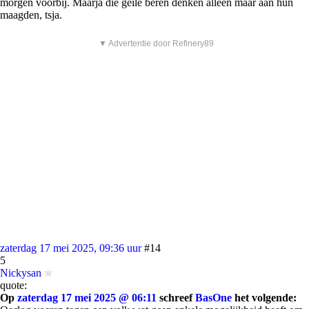
morgen voorbij. Maarja die geile beren denken alleen maar aan hun
maagden, tsja.
▼ Advertentie door Refinery89
zaterdag 17 mei 2025, 09:36 uur
#14
5
Nickysan
quote:
Op
zaterdag 17 mei 2025 @ 06:11
schreef
BasOne
het volgende: