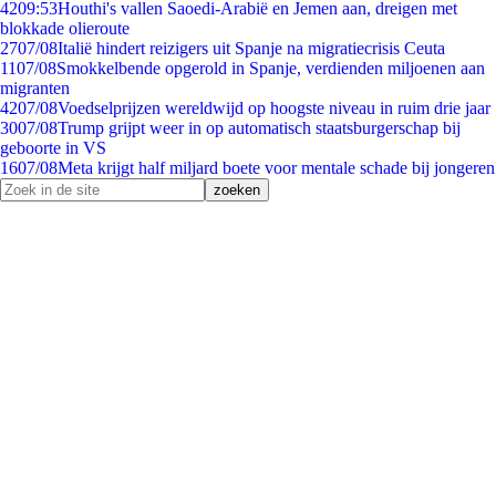
42
09:53
Houthi's vallen Saoedi-Arabië en Jemen aan, dreigen met
blokkade olieroute
27
07/08
Italië hindert reizigers uit Spanje na migratiecrisis Ceuta
11
07/08
Smokkelbende opgerold in Spanje, verdienden miljoenen aan
migranten
42
07/08
Voedselprijzen wereldwijd op hoogste niveau in ruim drie jaar
30
07/08
Trump grijpt weer in op automatisch staatsburgerschap bij
geboorte in VS
16
07/08
Meta krijgt half miljard boete voor mentale schade bij jongeren