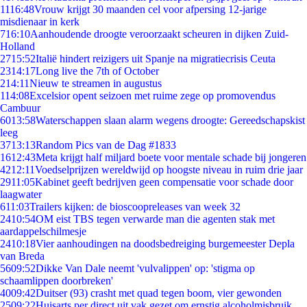
11
16:48
Vrouw krijgt 30 maanden cel voor afpersing 12-jarige
misdienaar in kerk
7
16:10
Aanhoudende droogte veroorzaakt scheuren in dijken Zuid-
Holland
27
15:52
Italië hindert reizigers uit Spanje na migratiecrisis Ceuta
23
14:17
Long live the 7th of October
2
14:11
Nieuw te streamen in augustus
1
14:08
Excelsior opent seizoen met ruime zege op promovendus
Cambuur
60
13:58
Waterschappen slaan alarm wegens droogte: Gereedschapskist
leeg
37
13:13
Random Pics van de Dag #1833
16
12:43
Meta krijgt half miljard boete voor mentale schade bij jongeren
42
12:11
Voedselprijzen wereldwijd op hoogste niveau in ruim drie jaar
29
11:05
Kabinet geeft bedrijven geen compensatie voor schade door
laagwater
6
11:03
Trailers kijken: de bioscoopreleases van week 32
24
10:54
OM eist TBS tegen verwarde man die agenten stak met
aardappelschilmesje
24
10:18
Vier aanhoudingen na doodsbedreiging burgemeester Depla
van Breda
56
09:52
Dikke Van Dale neemt 'vulvalippen' op: 'stigma op
schaamlippen doorbreken'
40
09:42
Duitser (93) crasht met quad tegen boom, vier gewonden
25
09:22
Huisarts per direct uit vak gezet om ernstig alcoholmisbruik