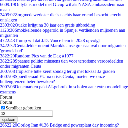
66
09:19
Onlyfans-model met G-cup wil als NASA-ambassadeur naar
maan
24
09:02
Zorgmedewerkster die 's nachts haar vriend bezocht terecht
ontslagen
23
03:02
Quake krijgt na 30 jaar een gratis uitbreiding
11
23:30
Smokkelbende opgerold in Spanje, verdienden miljoenen aan
migranten
47
22:43
Trump wil dat J.D. Vance hem in 2028 opvolgt
34
22:32
Ceuta-leider noemt Marokkaanse grensaanval door migranten
'gruweldaad'
38
22:29
Random Pics van de Dag #1977
38
22:28
Spaanse politie: minstens tien voor terrorisme veroordeelden
onder migranten Ceuta
30
07/08
Tropische hitte keert zondag terug met lokaal 32 graden
46
07/08
Spoedberaad EU na crisis Ceuta, moeten we onze
buitengrenzen beter bewaken?
20
07/08
Denemarken pakt AI-gebruik in scholen aan: extra mondelinge
examens
Forum
Forum
Scrollbar gebruiken
opslaan
265
22:20
Oorlog Iran #136 Bridge and powerplant day incoming?