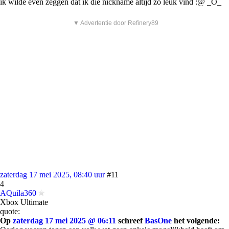
ik wilde even zeggen dat ik die nickname altijd zo leuk vind :@ _O_
▼ Advertentie door Refinery89
zaterdag 17 mei 2025, 08:40 uur
#11
4
AQuila360
Xbox Ultimate
quote:
Op
zaterdag 17 mei 2025 @ 06:11
schreef
BasOne
het volgende: