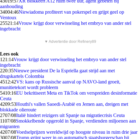
430
19:57
XR blokkeert A12 ruim twee uur, agent gebeten bij
aanhouding
340
04:46
Niewiadoma profiteert van pokerspel en grijpt geel op
Ventoux
255
21:14
Vrouw krijgt door verwisseling het embryo van ander stel
ingebracht
▼ Advertentie door Refinery89
Lees ook
1
21:14
Vrouw krijgt door verwisseling het embryo van ander stel
ingebracht
2
20:35
Nieuwe president De la Espriella gaat strijd aan met
drugskartels Colombia
45
12:42
VS: kans op Russische aanval op NAVO-land groeit,
munitietekort wordt probleem
54
10:16
EU bekritiseert Meta en TikTok om verspreiden desinformatie
Ceuta
42
09:53
Houthi's vallen Saoedi-Arabië en Jemen aan, dreigen met
blokkade olieroute
27
07/08
Italië hindert reizigers uit Spanje na migratiecrisis Ceuta
11
07/08
Smokkelbende opgerold in Spanje, verdienden miljoenen aan
migranten
42
07/08
Voedselprijzen wereldwijd op hoogste niveau in ruim drie jaar
30
07/08
Trump grijpt weer in op automatisch staatsburgerschap bij