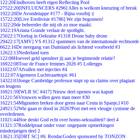
1
22:20
Eindhoven heeft eigen Reflecting Pool
275
22:20
[INFLUENCERS #296] Alles is welkom kneuzing of breuk
19
22:20
De Avondetappe #177 - Bijna voorbij :(
157
22:20
[Live Eredivisie #1786] We zijn begonnen!
13
22:20
de beheerder die mij oh zo moe maakt.
10
22:19
Ariana Grande verlaat de spotlight.
250
22:17
Oorlog in Oekraïne #1318 Drone baby drone
294
22:17
[AMV] VS #1312 spammers van de internationale rechtsorde
66
22:16
De neergang van Duitsland als lichtend voorbeeld #3
126
22:13
Nederland toen
1
22:08
Hoeveel geld spendeer jij aan je beginnende relatie?
169
22:08
Tour de France femmes 2026 #5 Lollergps
110
22:07
Afvallen met injecties #4
11
22:07
Algemeen Luchtvaarttopic #61
143
22:03
Jonge Cambridge professor stapt op na claims over plagiaat
en leugens
169
21:59
[WLR SC #417] Nieuw deel openen was kaputt
112
21:56
Vrouwen willen geen man meer #30
162
21:54
Migranten breken door grens naar Ceuta in Spanje,l #10
249
21:52
Wie gaan er dood in 2026?Post met een vleugje cynisme de
overledenen.
110
21:44
Hoe denkt God echt over homo-seksualiteit? deel 4
113
21:37
Roddelpraat onder vuur: ongepaste opmerkingen
minderjarigen deel 2
136
21:35
[DRT SC] #6: RendacGoden sponsored by TONZON