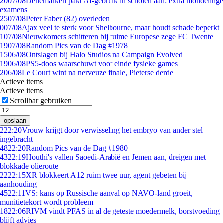
20
07/08
Denemarken pakt AI-gebruik in scholen aan: extra mondelinge
examens
25
07/08
Peter Faber (82) overleden
0
07/08
Ajax veel te sterk voor Shelbourne, maar houdt schade beperkt
1
07/08
Nieuwkomers schitteren bij ruime Europese zege FC Twente
19
07/08
Random Pics van de Dag #1978
15
06/08
Ontslagen bij Halo Studios na Campaign Evolved
19
06/08
PS5-doos waarschuwt voor einde fysieke games
2
06/08
Le Court wint na nerveuze finale, Pieterse derde
Actieve items
Actieve items
Scrollbar gebruiken
opslaan
2
22:20
Vrouw krijgt door verwisseling het embryo van ander stel
ingebracht
48
22:20
Random Pics van de Dag #1980
43
22:19
Houthi's vallen Saoedi-Arabië en Jemen aan, dreigen met
blokkade olieroute
22
22:15
XR blokkeert A12 ruim twee uur, agent gebeten bij
aanhouding
45
22:11
VS: kans op Russische aanval op NAVO-land groeit,
munitietekort wordt probleem
18
22:06
RIVM vindt PFAS in al de geteste moedermelk, borstvoeding
blijft advies