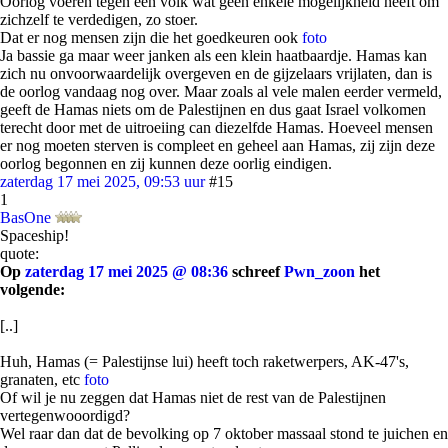
Oorlog voeren tegen een volk wat geen enkele mogelijkheid heeft om
zichzelf te verdedigen, zo stoer.
Dat er nog mensen zijn die het goedkeuren ook
foto
Ja bassie ga maar weer janken als een klein haatbaardje. Hamas kan
zich nu onvoorwaardelijk overgeven en de gijzelaars vrijlaten, dan is
de oorlog vandaag nog over. Maar zoals al vele malen eerder vermeld,
geeft de Hamas niets om de Palestijnen en dus gaat Israel volkomen
terecht door met de uitroeiing can diezelfde Hamas. Hoeveel mensen
er nog moeten sterven is compleet en geheel aan Hamas, zij zijn deze
oorlog begonnen en zij kunnen deze oorlig eindigen.
zaterdag 17 mei 2025, 09:53 uur
#15
1
BasOne
Spaceship!
quote:
Op
zaterdag 17 mei 2025 @ 08:36
schreef
Pwn_zoon
het
volgende:
[..]
Huh, Hamas (= Palestijnse lui) heeft toch raketwerpers, AK-47's,
granaten, etc
foto
Of wil je nu zeggen dat Hamas niet de rest van de Palestijnen
vertegenwooordigd?
Wel raar dan dat de bevolking op 7 oktober massaal stond te juichen en