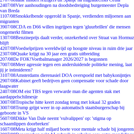
24
07/08
Vier aanhoudingen na doodsbedreiging burgemeester Depla
van Breda
11
07/08
Smokkelbende opgerold in Spanje, verdienden miljoenen aan
migranten
39
07/08
CDA en D66 willen ingrijpen tegen 'gluurbrillen' die mensen
ongemerkt filmen
13
07/08
Benzineprijs daalt verder, onzekerheid over Straat van Hormuz
blijft
42
07/08
Voedselprijzen wereldwijd op hoogste niveau in ruim drie jaar
23
07/08
Quake krijgt na 30 jaar een gratis uitbreiding
2
07/08
De FOK!Voetbalmanager 2026/2027 is begonnen
70
07/08
Meer agressie tegen een andersluidende politieke mening, laat
jij je intimideren?
31
07/08
Amsterdams dierenasiel DOA overspoeld met babykonijntjes
29
07/08
Kabinet geeft bedrijven geen compensatie voor schade door
laagwater
24
07/08
OM eist TBS tegen verwarde man die agenten stak met
aardappelschilmesje
30
07/08
Tropische hitte keert zondag terug met lokaal 32 graden
30
07/08
Trump grijpt weer in op automatisch staatsburgerschap bij
geboorte in VS
56
07/08
Dikke Van Dale neemt 'vulvalippen' op: 'stigma op
schaamlippen doorbreken'
16
07/08
Meta krijgt half miljard boete voor mentale schade bij jongeren