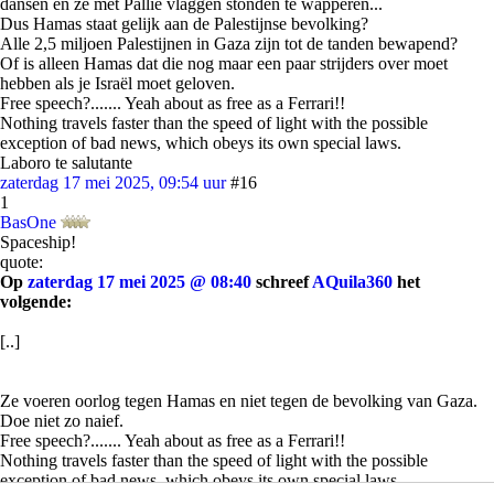
dansen en ze met Pallie vlaggen stonden te wapperen...
Dus Hamas staat gelijk aan de Palestijnse bevolking?
Alle 2,5 miljoen Palestijnen in Gaza zijn tot de tanden bewapend?
Of is alleen Hamas dat die nog maar een paar strijders over moet
hebben als je Israël moet geloven.
Free speech?....... Yeah about as free as a Ferrari!!
Nothing travels faster than the speed of light with the possible
exception of bad news, which obeys its own special laws.
Laboro te salutante
zaterdag 17 mei 2025, 09:54 uur
#16
1
BasOne
Spaceship!
quote:
Op
zaterdag 17 mei 2025 @ 08:40
schreef
AQuila360
het
volgende:
[..]
Ze voeren oorlog tegen Hamas en niet tegen de bevolking van Gaza.
Doe niet zo naief.
Free speech?....... Yeah about as free as a Ferrari!!
Nothing travels faster than the speed of light with the possible
exception of bad news, which obeys its own special laws.