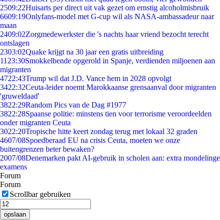
25
09:22
Huisarts per direct uit vak gezet om ernstig alcoholmisbruik
66
09:19
Onlyfans-model met G-cup wil als NASA-ambassadeur naar
maan
24
09:02
Zorgmedewerkster die 's nachts haar vriend bezocht terecht
ontslagen
23
03:02
Quake krijgt na 30 jaar een gratis uitbreiding
11
23:30
Smokkelbende opgerold in Spanje, verdienden miljoenen aan
migranten
47
22:43
Trump wil dat J.D. Vance hem in 2028 opvolgt
34
22:32
Ceuta-leider noemt Marokkaanse grensaanval door migranten
'gruweldaad'
38
22:29
Random Pics van de Dag #1977
38
22:28
Spaanse politie: minstens tien voor terrorisme veroordeelden
onder migranten Ceuta
30
22:20
Tropische hitte keert zondag terug met lokaal 32 graden
46
07/08
Spoedberaad EU na crisis Ceuta, moeten we onze
buitengrenzen beter bewaken?
20
07/08
Denemarken pakt AI-gebruik in scholen aan: extra mondelinge
examens
Forum
Forum
Scrollbar gebruiken
opslaan