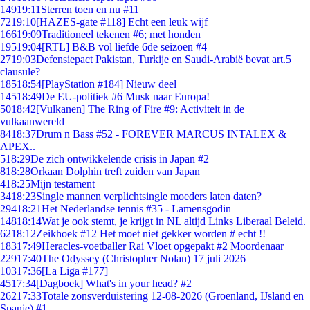
149
19:11
Sterren toen en nu #11
72
19:10
[HAZES-gate #118] Echt een leuk wijf
166
19:09
Traditioneel tekenen #6; met honden
195
19:04
[RTL] B&B vol liefde 6de seizoen #4
27
19:03
Defensiepact Pakistan, Turkije en Saudi-Arabië bevat art.5
clausule?
185
18:54
[PlayStation #184] Nieuw deel
145
18:49
De EU-politiek #6 Musk naar Europa!
50
18:42
[Vulkanen] The Ring of Fire #9: Activiteit in de
vulkaanwereld
84
18:37
Drum n Bass #52 - FOREVER MARCUS INTALEX &
APEX..
5
18:29
De zich ontwikkelende crisis in Japan #2
8
18:28
Orkaan Dolphin treft zuiden van Japan
4
18:25
Mijn testament
34
18:23
Single mannen verplichtsingle moeders laten daten?
294
18:21
Het Nederlandse tennis #35 - Lamensgodin
148
18:14
Wat je ook stemt, je krijgt in NL altijd Links Liberaal Beleid.
62
18:12
Zeikhoek #12 Het moet niet gekker worden # echt !!
183
17:49
Heracles-voetballer Rai Vloet opgepakt #2 Moordenaar
229
17:40
The Odyssey (Christopher Nolan) 17 juli 2026
103
17:36
[La Liga #177]
45
17:34
[Dagboek] What's in your head? #2
262
17:33
Totale zonsverduistering 12-08-2026 (Groenland, IJsland en
Spanje) #1