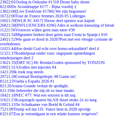
238
22:01
Oorlog in Oekraïne #1318 Drone baby drone
8
22:00
De Avondetappe #177 - Bijna voorbij :(
138
22:00
[Live Eredivisie #1786] We zijn begonnen!
167
22:00
Tour de France femmes 2026 #5 Lollergps
169
21:59
[WLR SC #417] Nieuw deel openen was kaputt
268
21:58
[INFLUENCERS #296] Alles is welkom kneuzing of breuk
112
21:56
Vrouwen willen geen man meer #30
162
21:54
Migranten breken door grens naar Ceuta in Spanje,l #10
249
21:52
Wie gaan er dood in 2026?Post met een vleugje cynisme de
overledenen.
110
21:44
Hoe denkt God echt over homo-seksualiteit? deel 4
113
21:37
Roddelpraat onder vuur: ongepaste opmerkingen
minderjarigen deel 2
136
21:35
[DRT SC] #6: RendacGoden sponsored by TONZON
109
21:31
Afvallen met injecties #4
14
21:29
Ik rook nog steeds
297
21:28
Centraal Bordspeltopic #8 Game on!
81
21:23
Vuelta a España 2026 #1
8
21:20
Ariana Grande verlaat de spotlight.
6
21:19
de beheerder die mij oh zo moe maakt.
184
21:18
NEC #77: Wat een seizoen is dit zeg
116
21:15
Koopzegels sparen bij AH duurt straks 2x zo lang
100
21:11
De Schatkamer van Beeld & Geluid #4
75
21:09
Trump wil dat J.D. Vance hem in 2028 opvolgt
63
21:07
Zou je vreemdgaan in een relatie kunnen vergeven?