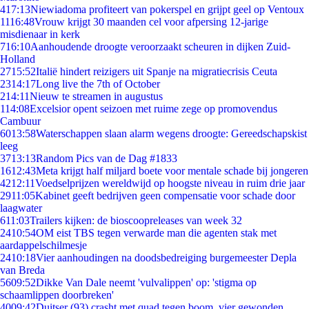
4
17:13
Niewiadoma profiteert van pokerspel en grijpt geel op Ventoux
11
16:48
Vrouw krijgt 30 maanden cel voor afpersing 12-jarige
misdienaar in kerk
7
16:10
Aanhoudende droogte veroorzaakt scheuren in dijken Zuid-
Holland
27
15:52
Italië hindert reizigers uit Spanje na migratiecrisis Ceuta
23
14:17
Long live the 7th of October
2
14:11
Nieuw te streamen in augustus
1
14:08
Excelsior opent seizoen met ruime zege op promovendus
Cambuur
60
13:58
Waterschappen slaan alarm wegens droogte: Gereedschapskist
leeg
37
13:13
Random Pics van de Dag #1833
16
12:43
Meta krijgt half miljard boete voor mentale schade bij jongeren
42
12:11
Voedselprijzen wereldwijd op hoogste niveau in ruim drie jaar
29
11:05
Kabinet geeft bedrijven geen compensatie voor schade door
laagwater
6
11:03
Trailers kijken: de bioscoopreleases van week 32
24
10:54
OM eist TBS tegen verwarde man die agenten stak met
aardappelschilmesje
24
10:18
Vier aanhoudingen na doodsbedreiging burgemeester Depla
van Breda
56
09:52
Dikke Van Dale neemt 'vulvalippen' op: 'stigma op
schaamlippen doorbreken'
40
09:42
Duitser (93) crasht met quad tegen boom, vier gewonden