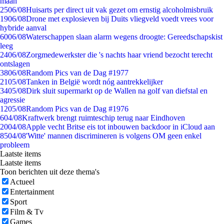
maan
25
06/08
Huisarts per direct uit vak gezet om ernstig alcoholmisbruik
19
06/08
Drone met explosieven bij Duits vliegveld voedt vrees voor
hybride aanval
60
06/08
Waterschappen slaan alarm wegens droogte: Gereedschapskist
leeg
24
06/08
Zorgmedewerkster die 's nachts haar vriend bezocht terecht
ontslagen
38
06/08
Random Pics van de Dag #1977
21
05/08
Tanken in België wordt nóg aantrekkelijker
34
05/08
Dirk sluit supermarkt op de Wallen na golf van diefstal en
agressie
12
05/08
Random Pics van de Dag #1976
6
04/08
Kraftwerk brengt ruimteschip terug naar Eindhoven
20
04/08
Apple vecht Britse eis tot inbouwen backdoor in iCloud aan
85
04/08
'Witte' mannen discrimineren is volgens OM geen enkel
probleem
Laatste items
Laatste items
Toon berichten uit deze thema's
Actueel
Entertainment
Sport
Film & Tv
Games