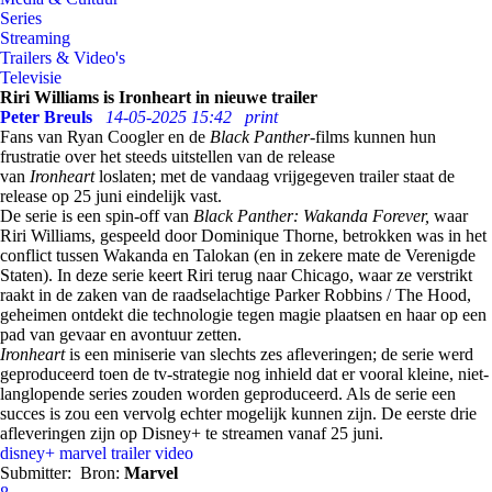
Series
Streaming
Trailers & Video's
Televisie
Riri Williams is Ironheart in nieuwe trailer
Peter Breuls
14-05-2025 15:42
print
Fans van Ryan Coogler en de
Black Panther
-films kunnen hun
frustratie over het steeds uitstellen van de release
van
Ironheart
loslaten; met de vandaag vrijgegeven trailer staat de
release op 25 juni eindelijk vast.
De serie is een spin-off van
Black Panther: Wakanda Forever,
waar
Riri Williams, gespeeld door Dominique Thorne, betrokken was in het
conflict tussen Wakanda en Talokan (en in zekere mate de Verenigde
Staten). In deze serie keert Riri terug naar Chicago, waar ze verstrikt
raakt in de zaken van de raadselachtige Parker Robbins / The Hood,
geheimen ontdekt die technologie tegen magie plaatsen en haar op een
pad van gevaar en avontuur zetten.
Ironheart
is een miniserie van slechts zes afleveringen; de serie werd
geproduceerd toen de tv-strategie nog inhield dat er vooral kleine, niet-
langlopende series zouden worden geproduceerd. Als de serie een
succes is zou een vervolg echter mogelijk kunnen zijn. De eerste drie
afleveringen zijn op Disney+ te streamen vanaf 25 juni.
disney+
marvel
trailer
video
Submitter:
Bron:
Marvel