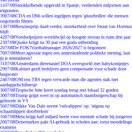
11
07/08
Smokkelbende opgerold in Spanje, verdienden miljoenen aan
migranten
39
07/08
CDA en D66 willen ingrijpen tegen 'gluurbrillen' die mensen
ongemerkt filmen
13
07/08
Benzineprijs daalt verder, onzekerheid over Straat van Hormuz
blijft
42
07/08
Voedselprijzen wereldwijd op hoogste niveau in ruim drie jaar
23
07/08
Quake krijgt na 30 jaar een gratis uitbreiding
2
07/08
De FOK!Voetbalmanager 2026/2027 is begonnen
70
07/08
Meer agressie tegen een andersluidende politieke mening, laat
jij je intimideren?
31
07/08
Amsterdams dierenasiel DOA overspoeld met babykonijntjes
29
07/08
Kabinet geeft bedrijven geen compensatie voor schade door
laagwater
24
07/08
OM eist TBS tegen verwarde man die agenten stak met
aardappelschilmesje
30
07/08
Tropische hitte keert zondag terug met lokaal 32 graden
30
07/08
Trump grijpt weer in op automatisch staatsburgerschap bij
geboorte in VS
56
07/08
Dikke Van Dale neemt 'vulvalippen' op: 'stigma op
schaamlippen doorbreken'
16
07/08
Meta krijgt half miljard boete voor mentale schade bij jongeren
20
07/08
Denemarken pakt AI-gebruik in scholen aan: extra mondelinge
examens