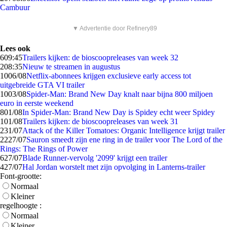
Cambuur
▼ Advertentie door Refinery89
Lees ook
6
09:45
Trailers kijken: de bioscoopreleases van week 32
2
08:35
Nieuw te streamen in augustus
10
06/08
Netflix-abonnees krijgen exclusieve early access tot
uitgebreide GTA VI trailer
10
03/08
Spider-Man: Brand New Day knalt naar bijna 800 miljoen
euro in eerste weekend
8
01/08
In Spider-Man: Brand New Day is Spidey echt weer Spidey
1
01/08
Trailers kijken: de bioscoopreleases van week 31
2
31/07
Attack of the Killer Tomatoes: Organic Intelligence krijgt trailer
22
27/07
Sauron smeedt zijn ene ring in de trailer voor The Lord of the
Rings: The Rings of Power
6
27/07
Blade Runner-vervolg '2099' krijgt een trailer
4
27/07
Hal Jordan worstelt met zijn opvolging in Lanterns-trailer
Font-grootte:
Normaal
Kleiner
regelhoogte :
Normaal
Kleiner