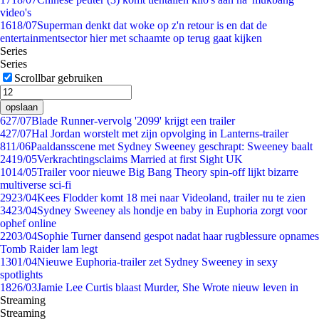
video's
16
18/07
Superman denkt dat woke op z'n retour is en dat de
entertainmentsector hier met schaamte op terug gaat kijken
Series
Series
Scrollbar gebruiken
opslaan
6
27/07
Blade Runner-vervolg '2099' krijgt een trailer
4
27/07
Hal Jordan worstelt met zijn opvolging in Lanterns-trailer
8
11/06
Paaldansscene met Sydney Sweeney geschrapt: Sweeney baalt
24
19/05
Verkrachtingsclaims Married at first Sight UK
10
14/05
Trailer voor nieuwe Big Bang Theory spin-off lijkt bizarre
multiverse sci-fi
29
23/04
Kees Flodder komt 18 mei naar Videoland, trailer nu te zien
34
23/04
Sydney Sweeney als hondje en baby in Euphoria zorgt voor
ophef online
22
03/04
Sophie Turner dansend gespot nadat haar rugblessure opnames
Tomb Raider lam legt
13
01/04
Nieuwe Euphoria-trailer zet Sydney Sweeney in sexy
spotlights
18
26/03
Jamie Lee Curtis blaast Murder, She Wrote nieuw leven in
Streaming
Streaming