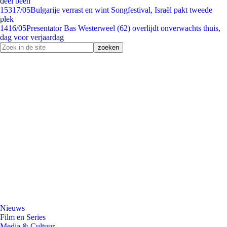
deel been
153
17/05
Bulgarije verrast en wint Songfestival, Israël pakt tweede
plek
14
16/05
Presentator Bas Westerweel (62) overlijdt onverwachts thuis,
dag voor verjaardag
Nieuws
Film en Series
Media & Cultuur