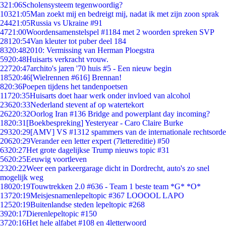
3
21:06
Scholensysteem tegenwoordig?
103
21:05
Man zoekt mij en bedreigt mij, nadat ik met zijn zoon sprak
244
21:05
Russia vs Ukraine #91
47
21:00
Woordensamenstelspel #1184 met 2 woorden spreken SVP
281
20:54
Van kleuter tot puber deel 184
83
20:48
2010: Vermissing van Herman Ploegstra
59
20:48
Huisarts verkracht vrouw.
227
20:47
archito's jaren '70 huis #5 - Een nieuw begin
185
20:46
[Wielrennen #616] Brennan!
8
20:36
Poepen tijdens het tandenpoetsen
117
20:35
Huisarts doet haar werk onder invloed van alcohol
236
20:33
Nederland stevent af op watertekort
262
20:32
Oorlog Iran #136 Bridge and powerplant day incoming?
18
20:31
[Boekbespreking] Yesteryear - Caro Claire Burke
293
20:29
[AMV] VS #1312 spammers van de internationale rechtsorde
206
20:29
Verander een letter expert (7lettereditie) #50
63
20:27
Het grote dagelijkse Trump nieuws topic #31
56
20:25
Eeuwig voortleven
23
20:22
Weer een parkeergarage dicht in Dordrecht, auto's zo snel
mogelijk weg
180
20:19
Touwtrekken 2.0 #636 - Team 1 beste team *G* *O*
137
20:19
Meisjesnamenlepeltopic #367 LOOOOL LAPO
125
20:19
Buitenlandse steden lepeltopic #268
39
20:17
Dierenlepeltopic #150
37
20:16
Het hele alfabet #108 en 4letterwoord