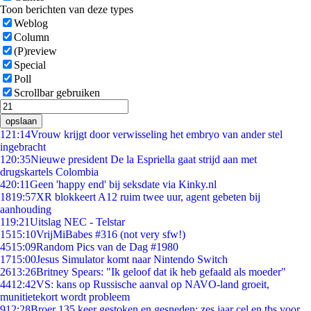
Toon berichten van deze types
Weblog
Column
(P)review
Special
Poll
Scrollbar gebruiken
opslaan
1
21:14
Vrouw krijgt door verwisseling het embryo van ander stel
ingebracht
1
20:35
Nieuwe president De la Espriella gaat strijd aan met
drugskartels Colombia
4
20:11
Geen 'happy end' bij seksdate via Kinky.nl
18
19:57
XR blokkeert A12 ruim twee uur, agent gebeten bij
aanhouding
1
19:21
Uitslag NEC - Telstar
15
15:10
VrijMiBabes #316 (not very sfw!)
45
15:09
Random Pics van de Dag #1980
17
15:00
Jesus Simulator komt naar Nintendo Switch
26
13:26
Britney Spears: "Ik geloof dat ik heb gefaald als moeder"
44
12:42
VS: kans op Russische aanval op NAVO-land groeit,
munitietekort wordt probleem
9
12:28
Broer 135 keer gestoken en gesneden: zes jaar cel en tbs voor