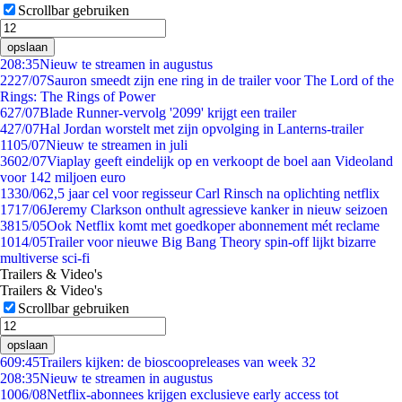
Scrollbar gebruiken
opslaan
2
08:35
Nieuw te streamen in augustus
22
27/07
Sauron smeedt zijn ene ring in de trailer voor The Lord of the
Rings: The Rings of Power
6
27/07
Blade Runner-vervolg '2099' krijgt een trailer
4
27/07
Hal Jordan worstelt met zijn opvolging in Lanterns-trailer
11
05/07
Nieuw te streamen in juli
36
02/07
Viaplay geeft eindelijk op en verkoopt de boel aan Videoland
voor 142 miljoen euro
13
30/06
2,5 jaar cel voor regisseur Carl Rinsch na oplichting netflix
17
17/06
Jeremy Clarkson onthult agressieve kanker in nieuw seizoen
38
15/05
Ook Netflix komt met goedkoper abonnement mét reclame
10
14/05
Trailer voor nieuwe Big Bang Theory spin-off lijkt bizarre
multiverse sci-fi
Trailers & Video's
Trailers & Video's
Scrollbar gebruiken
opslaan
6
09:45
Trailers kijken: de bioscoopreleases van week 32
2
08:35
Nieuw te streamen in augustus
10
06/08
Netflix-abonnees krijgen exclusieve early access tot