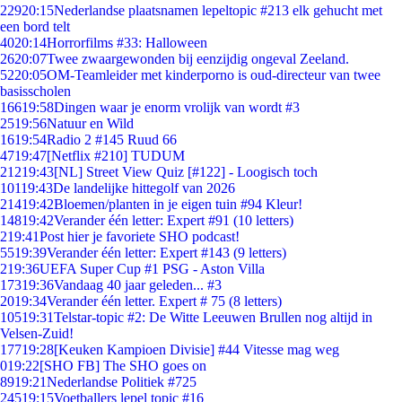
229
20:15
Nederlandse plaatsnamen lepeltopic #213 elk gehucht met
een bord telt
40
20:14
Horrorfilms #33: Halloween
26
20:07
Twee zwaargewonden bij eenzijdig ongeval Zeeland.
52
20:05
OM-Teamleider met kinderporno is oud-directeur van twee
basisscholen
166
19:58
Dingen waar je enorm vrolijk van wordt #3
25
19:56
Natuur en Wild
16
19:54
Radio 2 #145 Ruud 66
47
19:47
[Netflix #210] TUDUM
212
19:43
[NL] Street View Quiz [#122] - Loogisch toch
101
19:43
De landelijke hittegolf van 2026
214
19:42
Bloemen/planten in je eigen tuin #94 Kleur!
148
19:42
Verander één letter: Expert #91 (10 letters)
2
19:41
Post hier je favoriete SHO podcast!
55
19:39
Verander één letter: Expert #143 (9 letters)
2
19:36
UEFA Super Cup #1 PSG - Aston Villa
173
19:36
Vandaag 40 jaar geleden... #3
20
19:34
Verander één letter. Expert # 75 (8 letters)
105
19:31
Telstar-topic #2: De Witte Leeuwen Brullen nog altijd in
Velsen-Zuid!
177
19:28
[Keuken Kampioen Divisie] #44 Vitesse mag weg
0
19:22
[SHO FB] The SHO goes on
89
19:21
Nederlandse Politiek #725
245
19:15
Voetballers lepel topic #16