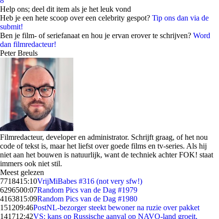
8
Help ons; deel dit item als je het leuk vond
Heb je een hete scoop over een celebrity gespot?
Tip ons dan via de
submit!
Ben je film- of seriefanaat en hou je ervan erover te schrijven?
Word
dan filmredacteur!
Peter Breuls
Filmredacteur, developer en administrator. Schrijft graag, of het nou
code of tekst is, maar het liefst over goede films en tv-series. Als hij
niet aan het bouwen is natuurlijk, want de techniek achter FOK! staat
immers ook niet stil.
Meest gelezen
77184
15:10
VrijMiBabes #316 (not very sfw!)
62965
00:07
Random Pics van de Dag #1979
41638
15:09
Random Pics van de Dag #1980
1512
09:46
PostNL-bezorger steekt bewoner na ruzie over pakket
1417
12:42
VS: kans op Russische aanval op NAVO-land groeit,