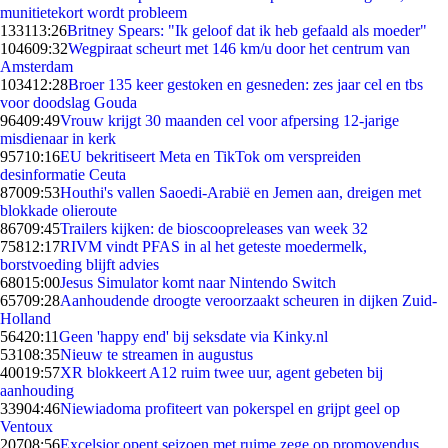
munitietekort wordt probleem
1331
13:26
Britney Spears: "Ik geloof dat ik heb gefaald als moeder"
1046
09:32
Wegpiraat scheurt met 146 km/u door het centrum van
Amsterdam
1034
12:28
Broer 135 keer gestoken en gesneden: zes jaar cel en tbs
voor doodslag Gouda
964
09:49
Vrouw krijgt 30 maanden cel voor afpersing 12-jarige
misdienaar in kerk
957
10:16
EU bekritiseert Meta en TikTok om verspreiden
desinformatie Ceuta
870
09:53
Houthi's vallen Saoedi-Arabië en Jemen aan, dreigen met
blokkade olieroute
867
09:45
Trailers kijken: de bioscoopreleases van week 32
758
12:17
RIVM vindt PFAS in al het geteste moedermelk,
borstvoeding blijft advies
680
15:00
Jesus Simulator komt naar Nintendo Switch
657
09:28
Aanhoudende droogte veroorzaakt scheuren in dijken Zuid-
Holland
564
20:11
Geen 'happy end' bij seksdate via Kinky.nl
531
08:35
Nieuw te streamen in augustus
400
19:57
XR blokkeert A12 ruim twee uur, agent gebeten bij
aanhouding
339
04:46
Niewiadoma profiteert van pokerspel en grijpt geel op
Ventoux
207
08:56
Excelsior opent seizoen met ruime zege op promovendus