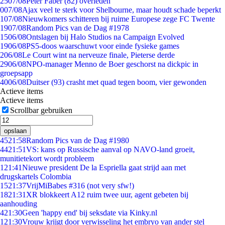
25
07/08
Peter Faber (82) overleden
0
07/08
Ajax veel te sterk voor Shelbourne, maar houdt schade beperkt
1
07/08
Nieuwkomers schitteren bij ruime Europese zege FC Twente
19
07/08
Random Pics van de Dag #1978
15
06/08
Ontslagen bij Halo Studios na Campaign Evolved
19
06/08
PS5-doos waarschuwt voor einde fysieke games
2
06/08
Le Court wint na nerveuze finale, Pieterse derde
29
06/08
NPO-manager Menno de Boer geschorst na dickpic in
groepsapp
40
06/08
Duitser (93) crasht met quad tegen boom, vier gewonden
Actieve items
Actieve items
Scrollbar gebruiken
opslaan
45
21:58
Random Pics van de Dag #1980
44
21:51
VS: kans op Russische aanval op NAVO-land groeit,
munitietekort wordt probleem
1
21:41
Nieuwe president De la Espriella gaat strijd aan met
drugskartels Colombia
15
21:37
VrijMiBabes #316 (not very sfw!)
18
21:31
XR blokkeert A12 ruim twee uur, agent gebeten bij
aanhouding
4
21:30
Geen 'happy end' bij seksdate via Kinky.nl
1
21:30
Vrouw krijgt door verwisseling het embryo van ander stel