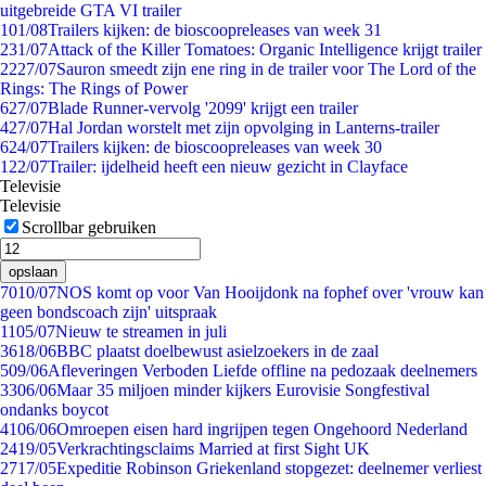
uitgebreide GTA VI trailer
1
01/08
Trailers kijken: de bioscoopreleases van week 31
2
31/07
Attack of the Killer Tomatoes: Organic Intelligence krijgt trailer
22
27/07
Sauron smeedt zijn ene ring in de trailer voor The Lord of the
Rings: The Rings of Power
6
27/07
Blade Runner-vervolg '2099' krijgt een trailer
4
27/07
Hal Jordan worstelt met zijn opvolging in Lanterns-trailer
6
24/07
Trailers kijken: de bioscoopreleases van week 30
1
22/07
Trailer: ijdelheid heeft een nieuw gezicht in Clayface
Televisie
Televisie
Scrollbar gebruiken
opslaan
70
10/07
NOS komt op voor Van Hooijdonk na fophef over 'vrouw kan
geen bondscoach zijn' uitspraak
11
05/07
Nieuw te streamen in juli
36
18/06
BBC plaatst doelbewust asielzoekers in de zaal
5
09/06
Afleveringen Verboden Liefde offline na pedozaak deelnemers
33
06/06
Maar 35 miljoen minder kijkers Eurovisie Songfestival
ondanks boycot
41
06/06
Omroepen eisen hard ingrijpen tegen Ongehoord Nederland
24
19/05
Verkrachtingsclaims Married at first Sight UK
27
17/05
Expeditie Robinson Griekenland stopgezet: deelnemer verliest