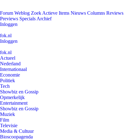
Forum
Weblog
Zoek
Actieve Items
Nieuws
Columns
Reviews
Previews
Specials
Archief
Inloggen
fok.nl
Inloggen
fok.nl
Actueel
Nederland
Internationaal
Economie
Politiek
Tech
Showbiz en Gossip
Opmerkelijk
Entertainment
Showbiz en Gossip
Muziek
Film
Televisie
Media & Cultuur
Bioscoopagenda