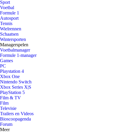
Sport
Voetbal
Formule 1
Autosport
Tennis
Wielrennen
Schaatsen
Wintersporten
Managerspelen
Voetbalmanager
Formule 1-manager
Games
PC
Playstation 4
Xbox One
Nintendo Switch
Xbox Series X|S
PlayStation 5
Film & TV
Film
Televisie
Trailers en Videos
Bioscoopagenda
Forum
Meer