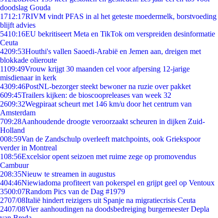
doodslag Gouda
17
12:17
RIVM vindt PFAS in al het geteste moedermelk, borstvoeding
blijft advies
54
10:16
EU bekritiseert Meta en TikTok om verspreiden desinformatie
Ceuta
42
09:53
Houthi's vallen Saoedi-Arabië en Jemen aan, dreigen met
blokkade olieroute
11
09:49
Vrouw krijgt 30 maanden cel voor afpersing 12-jarige
misdienaar in kerk
43
09:46
PostNL-bezorger steekt bewoner na ruzie over pakket
6
09:45
Trailers kijken: de bioscoopreleases van week 32
26
09:32
Wegpiraat scheurt met 146 km/u door het centrum van
Amsterdam
7
09:28
Aanhoudende droogte veroorzaakt scheuren in dijken Zuid-
Holland
0
08:59
Van de Zandschulp overleeft matchpoints, ook Griekspoor
verder in Montreal
1
08:56
Excelsior opent seizoen met ruime zege op promovendus
Cambuur
2
08:35
Nieuw te streamen in augustus
4
04:46
Niewiadoma profiteert van pokerspel en grijpt geel op Ventoux
35
00:07
Random Pics van de Dag #1979
27
07/08
Italië hindert reizigers uit Spanje na migratiecrisis Ceuta
24
07/08
Vier aanhoudingen na doodsbedreiging burgemeester Depla
van Breda