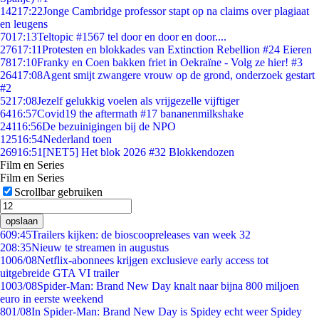
142
17:22
Jonge Cambridge professor stapt op na claims over plagiaat
en leugens
70
17:13
Teltopic #1567 tel door en door en door....
276
17:11
Protesten en blokkades van Extinction Rebellion #24 Eieren
78
17:10
Franky en Coen bakken friet in Oekraïne - Volg ze hier! #3
264
17:08
Agent smijt zwangere vrouw op de grond, onderzoek gestart
#2
52
17:08
Jezelf gelukkig voelen als vrijgezelle vijftiger
64
16:57
Covid19 the aftermath #17 bananenmilkshake
241
16:56
De bezuinigingen bij de NPO
125
16:54
Nederland toen
269
16:51
[NET5] Het blok 2026 #32 Blokkendozen
Film en Series
Film en Series
Scrollbar gebruiken
opslaan
6
09:45
Trailers kijken: de bioscoopreleases van week 32
2
08:35
Nieuw te streamen in augustus
10
06/08
Netflix-abonnees krijgen exclusieve early access tot
uitgebreide GTA VI trailer
10
03/08
Spider-Man: Brand New Day knalt naar bijna 800 miljoen
euro in eerste weekend
8
01/08
In Spider-Man: Brand New Day is Spidey echt weer Spidey