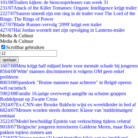
1
01/08
Trailers kijken: de bioscoopreleases van week 31
2
31/07
Attack of the Killer Tomatoes: Organic Intelligence krijgt trailer
22
27/07
Sauron smeedt zijn ene ring in de trailer voor The Lord of the
Rings: The Rings of Power
6
27/07
Blade Runner-vervolg '2099' krijgt een trailer
4
27/07
Hal Jordan worstelt met zijn opvolging in Lanterns-trailer
Media & Cultuur
Media & Cultuur
Scrollbar gebruiken
opslaan
16
07/08
Meta krijgt half miljard boete voor mentale schade bij jongeren
85
04/08
'Witte' mannen discrimineren is volgens OM geen enkel
probleem
80
03/08
Spandoek "Bruine mannen naar achteren" in België opeens
wèl racistisch
59
02/08
Familie 16-jarige overweegt aangifte na schuine grappen
Roddelpraat op Zwarte Cross
29
24/07
Ex-CNN-ster Brooke Baldwin wijst ex-wereldleider in bed af
68
24/07
Mensen worden steeds dommer: Klasse van 'middelmatigen'
ontstaat
35
22/07
Model beschuldigt Epstein van verkrachting tijdens celstraf
90
18/07
'Belgische' jongeren terroriseren Galderse Meren, maar Boa's
pakken topless zonnen aan
17
18/07
Chinese peuter (3) komt tientallen kilo's aan na 'mukbang'