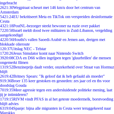
ingebracht
26
21:30
Wegpiraat scheurt met 146 km/u door het centrum van
Amsterdam
54
21:24
EU bekritiseert Meta en TikTok om verspreiden desinformatie
Ceuta
43
21:18
PostNL-bezorger steekt bewoner na ruzie over pakket
72
20:58
Israël meldt dood twee militairen in Zuid-Libanon, vergelding
aangekondigd
42
20:56
Houthi's vallen Saoedi-Arabië en Jemen aan, dreigen met
blokkade olieroute
1
20:37
Uitslag NEC - Telstar
17
20:26
Jesus Simulator komt naar Nintendo Switch
39
20:08
CDA en D66 willen ingrijpen tegen 'gluurbrillen' die mensen
ongemerkt filmen
13
19:52
Benzineprijs daalt verder, onzekerheid over Straat van Hormuz
blijft
26
19:42
Britney Spears: "Ik geloof dat ik heb gefaald als moeder"
9
19:36
Broer 135 keer gestoken en gesneden: zes jaar cel en tbs voor
doodslag Gouda
70
19:35
Meer agressie tegen een andersluidende politieke mening, laat
jij je intimideren?
17
19:15
RIVM vindt PFAS in al het geteste moedermelk, borstvoeding
blijft advies
63
19:04
Spanje: bijna alle migranten in Ceuta weer teruggekeerd naar
Marokko