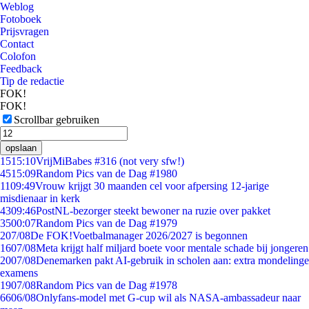
Weblog
Fotoboek
Prijsvragen
Contact
Colofon
Feedback
Tip de redactie
FOK!
FOK!
Scrollbar gebruiken
opslaan
15
15:10
VrijMiBabes #316 (not very sfw!)
45
15:09
Random Pics van de Dag #1980
11
09:49
Vrouw krijgt 30 maanden cel voor afpersing 12-jarige
misdienaar in kerk
43
09:46
PostNL-bezorger steekt bewoner na ruzie over pakket
35
00:07
Random Pics van de Dag #1979
2
07/08
De FOK!Voetbalmanager 2026/2027 is begonnen
16
07/08
Meta krijgt half miljard boete voor mentale schade bij jongeren
20
07/08
Denemarken pakt AI-gebruik in scholen aan: extra mondelinge
examens
19
07/08
Random Pics van de Dag #1978
66
06/08
Onlyfans-model met G-cup wil als NASA-ambassadeur naar