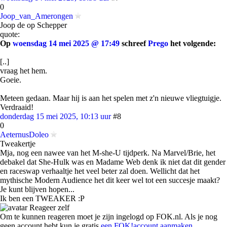
0
Joop_van_Amerongen
Joop de op Schepper
quote:
Op
woensdag 14 mei 2025 @ 17:49
schreef
Prego
het volgende:
[..]
vraag het hem.
Goeie.
Meteen gedaan. Maar hij is aan het spelen met z'n nieuwe vliegtuigje.
Verdraaid!
donderdag 15 mei 2025, 10:13 uur
#8
0
AeternusDoleo
Tweakertje
Mja, nog een nawee van het M-she-U tijdperk. Na Marvel/Brie, het
debakel dat She-Hulk was en Madame Web denk ik niet dat dit gender
en raceswap verhaaltje het veel beter zal doen. Wellicht dat het
mythische Modern Audience het dit keer wel tot een succesje maakt?
Je kunt blijven hopen...
Ik ben een TWEAKER :P
Reageer zelf
Om te kunnen reageren moet je zijn ingelogd op FOK.nl. Als je nog
geen account hebt kun je gratis
een FOK!account aanmaken