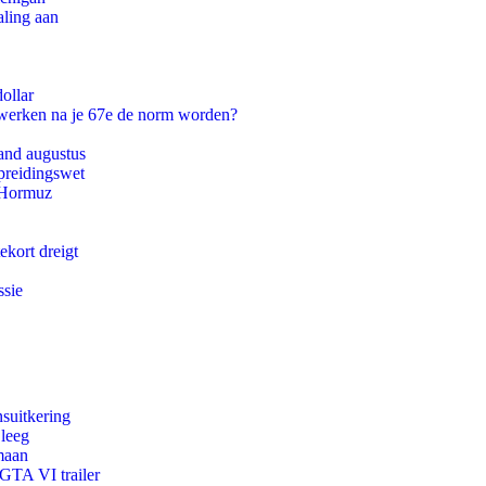
aling aan
ollar
 werken na je 67e de norm worden?
and augustus
preidingswet
n Hormuz
ekort dreigt
ssie
suitkering
 leeg
maan
 GTA VI trailer