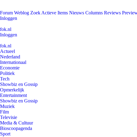
Forum
Weblog
Zoek
Actieve Items
Nieuws
Columns
Reviews
Previe
Inloggen
fok.nl
Inloggen
fok.nl
Actueel
Nederland
Internationaal
Economie
Politiek
Tech
Showbiz en Gossip
Opmerkelijk
Entertainment
Showbiz en Gossip
Muziek
Film
Televisie
Media & Cultuur
Bioscoopagenda
Sport