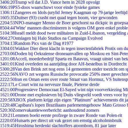
34
06:20
Trump wil dat J.D. Vance hem in 2028 opvolgt
9
06:19
PS5-doos waarschuwt voor einde fysieke games
13
06:11
Zangeres en Idols-jurylid Jerney Kaagman op 79-jarige leeftijd
16
05:35
Duitser (93) crasht met quad tegen boom, vier gewonden
22
04:53
NPO-manager Menno de Boer geschorst na dickpic in groeps
85
04:44
'Witte' mannen discrimineren is volgens OM geen enkel probl
51
04:38
Israël meldt dood twee militairen in Zuid-Libanon, vergeldin
9
04:27
Ontslagen bij Halo Studios na Campaign Evolved
37
04:13
Random Pics van de Dag #1977
33
04:01
Wakker Dier dient klacht in tegen insectenfabriek Protix om 
27
03:06
Doden bij Oekraïense droneaanvallen op Moskou en Sint-Pete
12
01:08
Accell, moederbedrijf Sparta en Batavus, vraagt uitstel van bet
34
01:01
Kind overleden na aanrijding door AH-bestelbus in Dordrecht
53
00:28
Van den Brink zet nog eens 14 gemeenten onder toezicht om s
25
22:56
NAVO zet wegens Russische provocatie 250% meer gevechtsvl
22
22:50
Iran en Oman eens over route Straat van Hormuz, VS buitensp
2
22:17
Le Court wint na nerveuze finale, Pieterse derde
45
21:00
Progressieve Democraat El-Sayed wint nipt voorverkiezing M
16
21:00
Drone met explosieven bij Duits vliegveld voedt vrees voor hy
2
20:58
XBOX platform krijgt zijn eigen "Platinum" achievements dit ja
12
20:48
Capibara's lopen Braziliaans parlementsgebouw Mato Grosso 
5
20:30
Zomervakantieweerbericht: aanhoudend zomers
1
20:21
Lemmen boekt eerste profzege in zware Ronde van Polen-rit
22
20:05
Huisarts per direct uit vak gezet om ernstig alcoholmisbruik
15
19:45
Hiroshima herdenkt slachtoffers atoombom, 81 jaar later