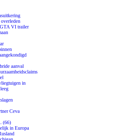
suitkering
d overleden
 GTA VI trailer
maan
ar
binnen
g aangekondigd
bride aanval
duurzaamheidsclaims
el
iegtuigen in
 leeg
tslagen
rtner Ceva
. (66)
lijk in Europa
Rusland
ichigan