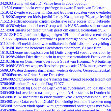
34
20:03
Trump wil dat J.D. Vance hem in 2028 opvolgt
1
19:50
Lemmen boekt eerste profzege in zware Ronde van Polen-rit
15
19:42
'Zwarte weduwes' in Rusland trouwen soldaten voor overlijden
13
18:20
Zangeres en Idols-jurylid Jerney Kaagman op 79-jarige leeftij
7
15:21
Netflix-abonnees krijgen exclusieve early access tot uitgebreide
58
14:35
Onlyfans-model met G-cup wil als NASA-ambassadeur naar 
22
14:09
Huisarts per direct uit vak gezet om ernstig alcoholmisbruik
2
12:12
XBOX platform krijgt zijn eigen "Platinum" achievements dit ja
12
11:27
Capibara's lopen Braziliaans parlementsgebouw Mato Grosso 
51
10:59
Israël meldt dood twee militairen in Zuid-Libanon, vergeldin
15
10:48
Hiroshima herdenkt slachtoffers atoombom, 81 jaar later
16
10:32
Drone met explosieven bij Duits vliegveld voedt vrees voor hy
33
10:28
Wakker Dier dient klacht in tegen insectenfabriek Protix om 
22
10:16
Iran en Oman eens over route Straat van Hormuz, VS buitensp
25
10:08
NAVO zet wegens Russische provocatie 250% meer gevechtsvl
56
09:33
Waterschappen slaan alarm wegens droogte: Gereedschapskist
1
07:00
Forensics: Crime Scene Detective
23
06/08
Zorgmedewerkster die 's nachts haar vriend bezocht terecht on
37
06/08
Random Pics van de Dag #1977
18
05/08
Datalek bij Bol en de Bijenkorf na cyberaanval op logistiek pa
34
05/08
Kind overleden na aanrijding door AH-bestelbus in Dordrecht
6
05/08
Nieuw slachtoffer in kindermisbruikzaak zorgprofessional Jan B
3
05/08
Geen Qatar en Abu Dhabi? Dan eindigt Formule 1-seizoen moge
5
05/08
Litouwen vindt opnieuw migrantentunnel onder grens met Wit-
45
05/08
Progressieve Democraat El-Sayed wint nipt voorverkiezing M