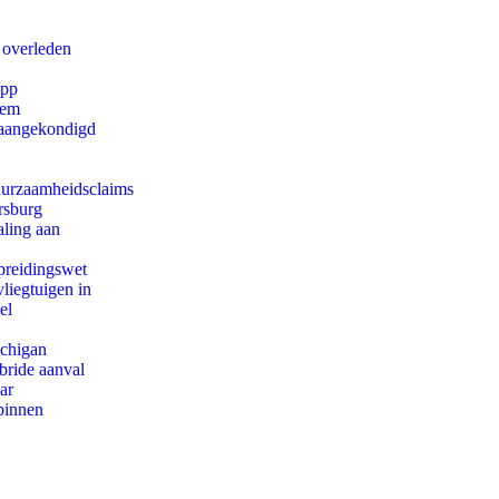
 overleden
app
eem
g aangekondigd
duurzaamheidsclaims
rsburg
aling aan
preidingswet
iegtuigen in
el
ichigan
bride aanval
ar
binnen