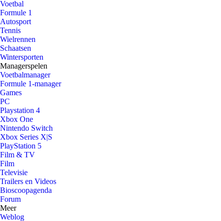
Voetbal
Formule 1
Autosport
Tennis
Wielrennen
Schaatsen
Wintersporten
Managerspelen
Voetbalmanager
Formule 1-manager
Games
PC
Playstation 4
Xbox One
Nintendo Switch
Xbox Series X|S
PlayStation 5
Film & TV
Film
Televisie
Trailers en Videos
Bioscoopagenda
Forum
Meer
Weblog