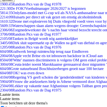
19
00:45
Random Pics van de Dag #1978
2
21:30
De FOK!Voetbalmanager 2026/2027 is begonnen
58
14:35
Onlyfans-model met G-cup wil als NASA-ambassadeur naar 
22
14:09
Huisarts per direct uit vak gezet om ernstig alcoholmisbruik
16
10:32
Drone met explosieven bij Duits vliegveld voedt vrees voor hy
56
09:33
Waterschappen slaan alarm wegens droogte: Gereedschapskist
23
06/08
Zorgmedewerkster die 's nachts haar vriend bezocht terecht on
37
06/08
Random Pics van de Dag #1977
21
05/08
Tanken in België wordt nóg aantrekkelijker
34
05/08
Dirk sluit supermarkt op de Wallen na golf van diefstal en agre
12
05/08
Random Pics van de Dag #1976
6
04/08
Kraftwerk brengt ruimteschip terug naar Eindhoven
20
04/08
Apple vecht Britse eis tot inbouwen backdoor in iCloud aan
85
04/08
'Witte' mannen discrimineren is volgens OM geen enkel probl
30
04/08
Ceuta-leider noemt Marokkaanse grensaanval door migranten 
6
04/08
Grote natuurbrand Boschhuizerbergen groeit naar 100 hectare
6
04/08
FOK! was even down
41
04/08
Regering VS geeft scholen die 'genderidentiteit' van kinderen
59
04/08
Vrouw die asielzoekers hielp in Athene vermoord door Afghaa
25
04/08
Lekker op vakantie naar Afghanistan volgens Taliban geen pr
23
04/08
Random Pics van de Dag #1975
Laatste items
Laatste items
Toon berichten uit deze thema's