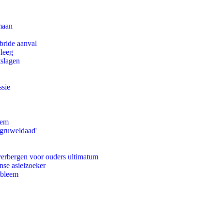
maan
bride aanval
 leeg
tslagen
ssie
eem
'gruweldaad'
 verbergen voor ouders ultimatum
nse asielzoeker
obleem