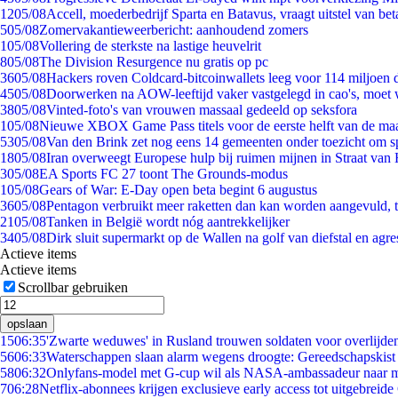
12
05/08
Accell, moederbedrijf Sparta en Batavus, vraagt uitstel van bet
5
05/08
Zomervakantieweerbericht: aanhoudend zomers
1
05/08
Vollering de sterkste na lastige heuvelrit
8
05/08
The Division Resurgence nu gratis op pc
36
05/08
Hackers roven Coldcard-bitcoinwallets leeg voor 114 miljoen d
45
05/08
Doorwerken na AOW-leeftijd vaker vastgelegd in cao's, moet
38
05/08
Vinted-foto's van vrouwen massaal gedeeld op seksfora
1
05/08
Nieuwe XBOX Game Pass titels voor de eerste helft van de ma
53
05/08
Van den Brink zet nog eens 14 gemeenten onder toezicht om s
18
05/08
Iran overweegt Europese hulp bij ruimen mijnen in Straat va
3
05/08
EA Sports FC 27 toont The Grounds-modus
1
05/08
Gears of War: E-Day open beta begint 6 augustus
36
05/08
Pentagon verbruikt meer raketten dan kan worden aangevuld, t
21
05/08
Tanken in België wordt nóg aantrekkelijker
34
05/08
Dirk sluit supermarkt op de Wallen na golf van diefstal en agre
Actieve items
Actieve items
Scrollbar gebruiken
opslaan
15
06:35
'Zwarte weduwes' in Rusland trouwen soldaten voor overlijden
56
06:33
Waterschappen slaan alarm wegens droogte: Gereedschapskist
58
06:32
Onlyfans-model met G-cup wil als NASA-ambassadeur naar 
7
06:28
Netflix-abonnees krijgen exclusieve early access tot uitgebreide