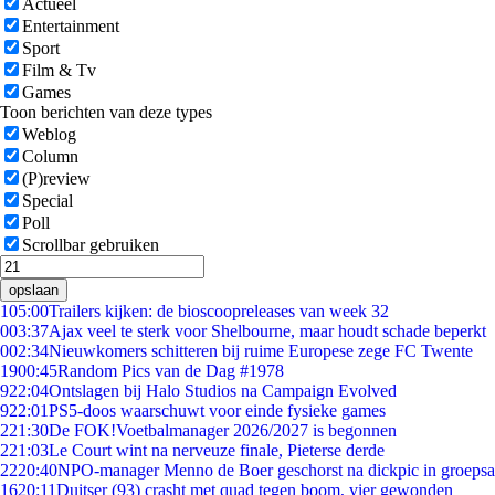
Actueel
Entertainment
Sport
Film & Tv
Games
Toon berichten van deze types
Weblog
Column
(P)review
Special
Poll
Scrollbar gebruiken
opslaan
1
05:00
Trailers kijken: de bioscoopreleases van week 32
0
03:37
Ajax veel te sterk voor Shelbourne, maar houdt schade beperkt
0
02:34
Nieuwkomers schitteren bij ruime Europese zege FC Twente
19
00:45
Random Pics van de Dag #1978
9
22:04
Ontslagen bij Halo Studios na Campaign Evolved
9
22:01
PS5-doos waarschuwt voor einde fysieke games
2
21:30
De FOK!Voetbalmanager 2026/2027 is begonnen
2
21:03
Le Court wint na nerveuze finale, Pieterse derde
22
20:40
NPO-manager Menno de Boer geschorst na dickpic in groeps
16
20:11
Duitser (93) crasht met quad tegen boom, vier gewonden