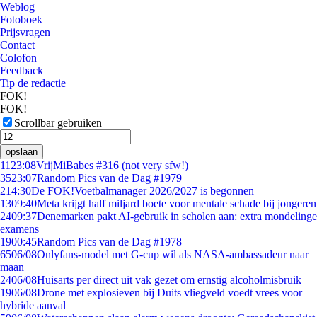
Weblog
Fotoboek
Prijsvragen
Contact
Colofon
Feedback
Tip de redactie
FOK!
FOK!
Scrollbar gebruiken
opslaan
11
23:08
VrijMiBabes #316 (not very sfw!)
35
23:07
Random Pics van de Dag #1979
2
14:30
De FOK!Voetbalmanager 2026/2027 is begonnen
13
09:40
Meta krijgt half miljard boete voor mentale schade bij jongeren
24
09:37
Denemarken pakt AI-gebruik in scholen aan: extra mondelinge
examens
19
00:45
Random Pics van de Dag #1978
65
06/08
Onlyfans-model met G-cup wil als NASA-ambassadeur naar
maan
24
06/08
Huisarts per direct uit vak gezet om ernstig alcoholmisbruik
19
06/08
Drone met explosieven bij Duits vliegveld voedt vrees voor
hybride aanval