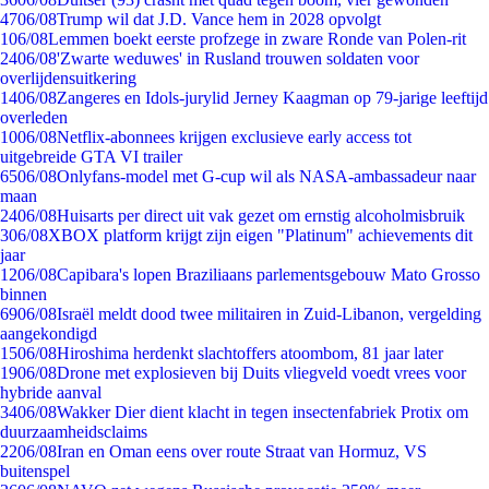
47
06/08
Trump wil dat J.D. Vance hem in 2028 opvolgt
1
06/08
Lemmen boekt eerste profzege in zware Ronde van Polen-rit
24
06/08
'Zwarte weduwes' in Rusland trouwen soldaten voor
overlijdensuitkering
14
06/08
Zangeres en Idols-jurylid Jerney Kaagman op 79-jarige leeftijd
overleden
10
06/08
Netflix-abonnees krijgen exclusieve early access tot
uitgebreide GTA VI trailer
65
06/08
Onlyfans-model met G-cup wil als NASA-ambassadeur naar
maan
24
06/08
Huisarts per direct uit vak gezet om ernstig alcoholmisbruik
3
06/08
XBOX platform krijgt zijn eigen "Platinum" achievements dit
jaar
12
06/08
Capibara's lopen Braziliaans parlementsgebouw Mato Grosso
binnen
69
06/08
Israël meldt dood twee militairen in Zuid-Libanon, vergelding
aangekondigd
15
06/08
Hiroshima herdenkt slachtoffers atoombom, 81 jaar later
19
06/08
Drone met explosieven bij Duits vliegveld voedt vrees voor
hybride aanval
34
06/08
Wakker Dier dient klacht in tegen insectenfabriek Protix om
duurzaamheidsclaims
22
06/08
Iran en Oman eens over route Straat van Hormuz, VS
buitenspel