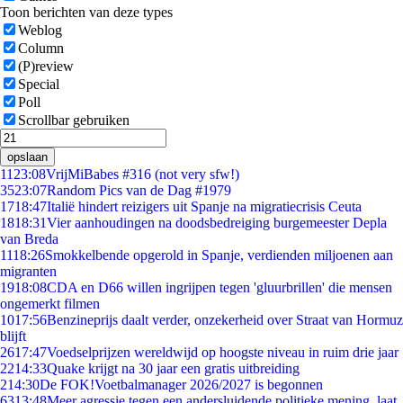
Toon berichten van deze types
Weblog
Column
(P)review
Special
Poll
Scrollbar gebruiken
opslaan
11
23:08
VrijMiBabes #316 (not very sfw!)
35
23:07
Random Pics van de Dag #1979
17
18:47
Italië hindert reizigers uit Spanje na migratiecrisis Ceuta
18
18:31
Vier aanhoudingen na doodsbedreiging burgemeester Depla
van Breda
11
18:26
Smokkelbende opgerold in Spanje, verdienden miljoenen aan
migranten
19
18:08
CDA en D66 willen ingrijpen tegen 'gluurbrillen' die mensen
ongemerkt filmen
10
17:56
Benzineprijs daalt verder, onzekerheid over Straat van Hormuz
blijft
26
17:47
Voedselprijzen wereldwijd op hoogste niveau in ruim drie jaar
22
14:33
Quake krijgt na 30 jaar een gratis uitbreiding
2
14:30
De FOK!Voetbalmanager 2026/2027 is begonnen
63
13:48
Meer agressie tegen een andersluidende politieke mening, laat