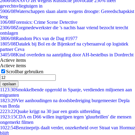
26
06/08
NAVO zet wegens Russische provocatie 250% meer
gevechtsvliegtuigen in
59
06/08
Waterschappen slaan alarm wegens droogte: Gereedschapskist
leeg
1
06/08
Forensics: Crime Scene Detective
23
06/08
Zorgmedewerkster die 's nachts haar vriend bezocht terecht
ontslagen
38
06/08
Random Pics van de Dag #1977
18
05/08
Datalek bij Bol en de Bijenkorf na cyberaanval op logistiek
partner Ceva
34
05/08
Kind overleden na aanrijding door AH-bestelbus in Dordrecht
Actieve items
Actieve items
Scrollbar gebruiken
opslaan
11
23:30
Smokkelbende opgerold in Spanje, verdienden miljoenen aan
migranten
18
23:29
Vier aanhoudingen na doodsbedreiging burgemeester Depla
van Breda
22
23:22
Quake krijgt na 30 jaar een gratis uitbreiding
19
23:15
CDA en D66 willen ingrijpen tegen 'gluurbrillen' die mensen
ongemerkt filmen
10
22:54
Benzineprijs daalt verder, onzekerheid over Straat van Hormuz
blijft