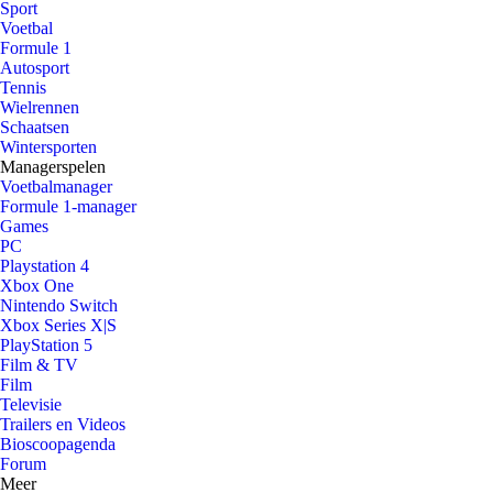
Sport
Voetbal
Formule 1
Autosport
Tennis
Wielrennen
Schaatsen
Wintersporten
Managerspelen
Voetbalmanager
Formule 1-manager
Games
PC
Playstation 4
Xbox One
Nintendo Switch
Xbox Series X|S
PlayStation 5
Film & TV
Film
Televisie
Trailers en Videos
Bioscoopagenda
Forum
Meer