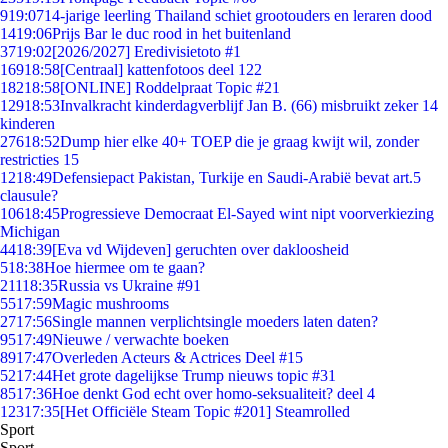
9
19:07
14-jarige leerling Thailand schiet grootouders en leraren dood
14
19:06
Prijs Bar le duc rood in het buitenland
37
19:02
[2026/2027] Eredivisietoto #1
169
18:58
[Centraal] kattenfotoos deel 122
182
18:58
[ONLINE] Roddelpraat Topic #21
129
18:53
Invalkracht kinderdagverblijf Jan B. (66) misbruikt zeker 14
kinderen
276
18:52
Dump hier elke 40+ TOEP die je graag kwijt wil, zonder
restricties 15
12
18:49
Defensiepact Pakistan, Turkije en Saudi-Arabië bevat art.5
clausule?
106
18:45
Progressieve Democraat El-Sayed wint nipt voorverkiezing
Michigan
44
18:39
[Eva vd Wijdeven] geruchten over dakloosheid
5
18:38
Hoe hiermee om te gaan?
211
18:35
Russia vs Ukraine #91
55
17:59
Magic mushrooms
27
17:56
Single mannen verplichtsingle moeders laten daten?
95
17:49
Nieuwe / verwachte boeken
89
17:47
Overleden Acteurs & Actrices Deel #15
52
17:44
Het grote dagelijkse Trump nieuws topic #31
85
17:36
Hoe denkt God echt over homo-seksualiteit? deel 4
123
17:35
[Het Officiële Steam Topic #201] Steamrolled
Sport
Sport