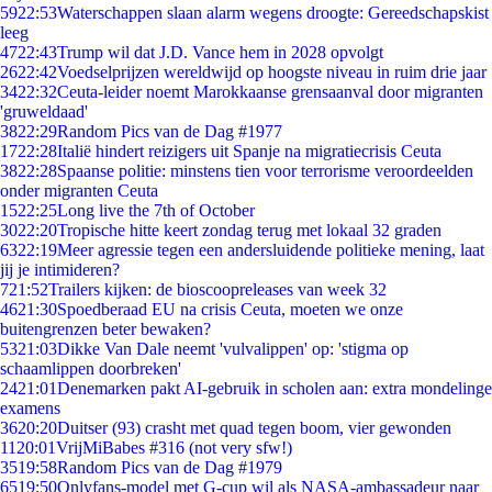
59
22:53
Waterschappen slaan alarm wegens droogte: Gereedschapskist
leeg
47
22:43
Trump wil dat J.D. Vance hem in 2028 opvolgt
26
22:42
Voedselprijzen wereldwijd op hoogste niveau in ruim drie jaar
34
22:32
Ceuta-leider noemt Marokkaanse grensaanval door migranten
'gruweldaad'
38
22:29
Random Pics van de Dag #1977
17
22:28
Italië hindert reizigers uit Spanje na migratiecrisis Ceuta
38
22:28
Spaanse politie: minstens tien voor terrorisme veroordeelden
onder migranten Ceuta
15
22:25
Long live the 7th of October
30
22:20
Tropische hitte keert zondag terug met lokaal 32 graden
63
22:19
Meer agressie tegen een andersluidende politieke mening, laat
jij je intimideren?
7
21:52
Trailers kijken: de bioscoopreleases van week 32
46
21:30
Spoedberaad EU na crisis Ceuta, moeten we onze
buitengrenzen beter bewaken?
53
21:03
Dikke Van Dale neemt 'vulvalippen' op: 'stigma op
schaamlippen doorbreken'
24
21:01
Denemarken pakt AI-gebruik in scholen aan: extra mondelinge
examens
36
20:20
Duitser (93) crasht met quad tegen boom, vier gewonden
11
20:01
VrijMiBabes #316 (not very sfw!)
35
19:58
Random Pics van de Dag #1979
65
19:50
Onlyfans-model met G-cup wil als NASA-ambassadeur naar