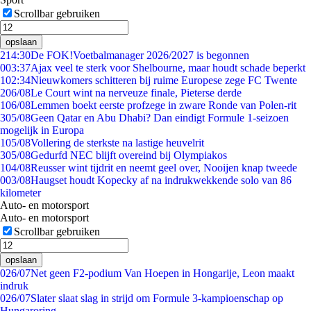
Scrollbar gebruiken
opslaan
2
14:30
De FOK!Voetbalmanager 2026/2027 is begonnen
0
03:37
Ajax veel te sterk voor Shelbourne, maar houdt schade beperkt
1
02:34
Nieuwkomers schitteren bij ruime Europese zege FC Twente
2
06/08
Le Court wint na nerveuze finale, Pieterse derde
1
06/08
Lemmen boekt eerste profzege in zware Ronde van Polen-rit
3
05/08
Geen Qatar en Abu Dhabi? Dan eindigt Formule 1-seizoen
mogelijk in Europa
1
05/08
Vollering de sterkste na lastige heuvelrit
3
05/08
Gedurfd NEC blijft overeind bij Olympiakos
1
04/08
Reusser wint tijdrit en neemt geel over, Nooijen knap tweede
0
03/08
Haugset houdt Kopecky af na indrukwekkende solo van 86
kilometer
Auto- en motorsport
Auto- en motorsport
Scrollbar gebruiken
opslaan
0
26/07
Net geen F2-podium Van Hoepen in Hongarije, Leon maakt
indruk
0
26/07
Slater slaat slag in strijd om Formule 3-kampioenschap op
Hungaroring