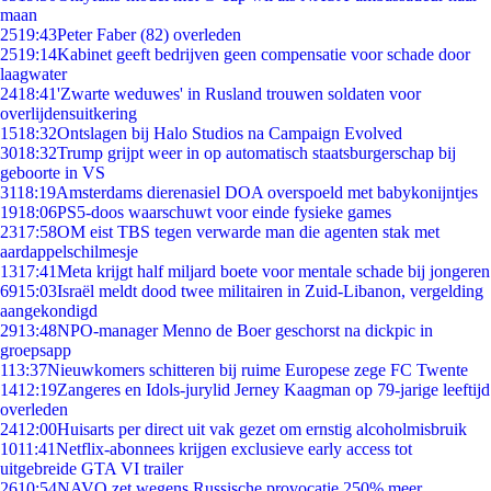
maan
25
19:43
Peter Faber (82) overleden
25
19:14
Kabinet geeft bedrijven geen compensatie voor schade door
laagwater
24
18:41
'Zwarte weduwes' in Rusland trouwen soldaten voor
overlijdensuitkering
15
18:32
Ontslagen bij Halo Studios na Campaign Evolved
30
18:32
Trump grijpt weer in op automatisch staatsburgerschap bij
geboorte in VS
31
18:19
Amsterdams dierenasiel DOA overspoeld met babykonijntjes
19
18:06
PS5-doos waarschuwt voor einde fysieke games
23
17:58
OM eist TBS tegen verwarde man die agenten stak met
aardappelschilmesje
13
17:41
Meta krijgt half miljard boete voor mentale schade bij jongeren
69
15:03
Israël meldt dood twee militairen in Zuid-Libanon, vergelding
aangekondigd
29
13:48
NPO-manager Menno de Boer geschorst na dickpic in
groepsapp
1
13:37
Nieuwkomers schitteren bij ruime Europese zege FC Twente
14
12:19
Zangeres en Idols-jurylid Jerney Kaagman op 79-jarige leeftijd
overleden
24
12:00
Huisarts per direct uit vak gezet om ernstig alcoholmisbruik
10
11:41
Netflix-abonnees krijgen exclusieve early access tot
uitgebreide GTA VI trailer
26
10:54
NAVO zet wegens Russische provocatie 250% meer