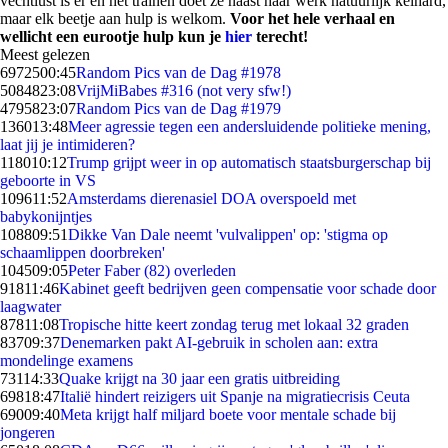
vechtlust is er en het trainen doet ze naast haar werk natuurlijk keihard,
maar elk beetje aan hulp is welkom.
Voor het hele verhaal en
wellicht een eurootje hulp kun je
hier
terecht!
Meest gelezen
69725
00:45
Random Pics van de Dag #1978
50848
23:08
VrijMiBabes #316 (not very sfw!)
47958
23:07
Random Pics van de Dag #1979
1360
13:48
Meer agressie tegen een andersluidende politieke mening,
laat jij je intimideren?
1180
10:12
Trump grijpt weer in op automatisch staatsburgerschap bij
geboorte in VS
1096
11:52
Amsterdams dierenasiel DOA overspoeld met
babykonijntjes
1088
09:51
Dikke Van Dale neemt 'vulvalippen' op: 'stigma op
schaamlippen doorbreken'
1045
09:05
Peter Faber (82) overleden
918
11:46
Kabinet geeft bedrijven geen compensatie voor schade door
laagwater
878
11:08
Tropische hitte keert zondag terug met lokaal 32 graden
837
09:37
Denemarken pakt AI-gebruik in scholen aan: extra
mondelinge examens
731
14:33
Quake krijgt na 30 jaar een gratis uitbreiding
698
18:47
Italië hindert reizigers uit Spanje na migratiecrisis Ceuta
690
09:40
Meta krijgt half miljard boete voor mentale schade bij
jongeren