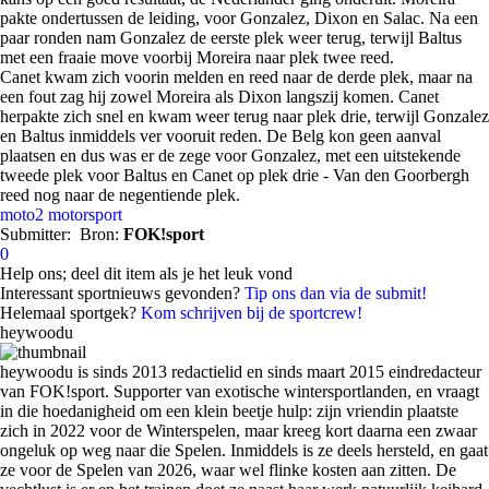
pakte ondertussen de leiding, voor Gonzalez, Dixon en Salac. Na een
paar ronden nam Gonzalez de eerste plek weer terug, terwijl Baltus
met een fraaie move voorbij Moreira naar plek twee reed.
Canet kwam zich voorin melden en reed naar de derde plek, maar na
een fout zag hij zowel Moreira als Dixon langszij komen. Canet
herpakte zich snel en kwam weer terug naar plek drie, terwijl Gonzalez
en Baltus inmiddels ver vooruit reden. De Belg kon geen aanval
plaatsen en dus was er de zege voor Gonzalez, met een uitstekende
tweede plek voor Baltus en Canet op plek drie - Van den Goorbergh
reed nog naar de negentiende plek.
moto2
motorsport
Submitter:
Bron:
FOK!sport
0
Help ons; deel dit item als je het leuk vond
Interessant sportnieuws gevonden?
Tip ons dan via de submit!
Helemaal sportgek?
Kom schrijven bij de sportcrew!
heywoodu
heywoodu is sinds 2013 redactielid en sinds maart 2015 eindredacteur
van FOK!sport. Supporter van exotische wintersportlanden, en vraagt
in die hoedanigheid om een klein beetje hulp: zijn vriendin plaatste
zich in 2022 voor de Winterspelen, maar kreeg kort daarna een zwaar
ongeluk op weg naar die Spelen. Inmiddels is ze deels hersteld, en gaat
ze voor de Spelen van 2026, waar wel flinke kosten aan zitten. De