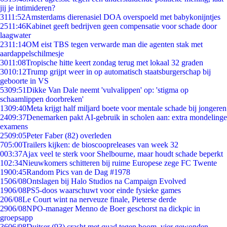
jij je intimideren?
31
11:52
Amsterdams dierenasiel DOA overspoeld met babykonijntjes
25
11:46
Kabinet geeft bedrijven geen compensatie voor schade door
laagwater
23
11:14
OM eist TBS tegen verwarde man die agenten stak met
aardappelschilmesje
30
11:08
Tropische hitte keert zondag terug met lokaal 32 graden
30
10:12
Trump grijpt weer in op automatisch staatsburgerschap bij
geboorte in VS
53
09:51
Dikke Van Dale neemt 'vulvalippen' op: 'stigma op
schaamlippen doorbreken'
13
09:40
Meta krijgt half miljard boete voor mentale schade bij jongeren
24
09:37
Denemarken pakt AI-gebruik in scholen aan: extra mondelinge
examens
25
09:05
Peter Faber (82) overleden
7
05:00
Trailers kijken: de bioscoopreleases van week 32
0
03:37
Ajax veel te sterk voor Shelbourne, maar houdt schade beperkt
1
02:34
Nieuwkomers schitteren bij ruime Europese zege FC Twente
19
00:45
Random Pics van de Dag #1978
15
06/08
Ontslagen bij Halo Studios na Campaign Evolved
19
06/08
PS5-doos waarschuwt voor einde fysieke games
2
06/08
Le Court wint na nerveuze finale, Pieterse derde
29
06/08
NPO-manager Menno de Boer geschorst na dickpic in
groepsapp
36
06/08
Duitser (93) crasht met quad tegen boom, vier gewonden