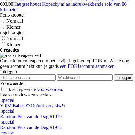
0
03/08
Haugset houdt Kopecky af na indrukwekkende solo van 86
kilometer
Font-grootte:
Normaal
Kleiner
regelhoogte :
Normaal
Kleiner
0 reacties
Reageer zelf
Om te kunnen reageren moet je zijn ingelogd op FOK.nl. Als je nog
geen account hebt kun je gratis
een FOK!account aanmaken
Inloggen
Voorwaarden
Ik accepteer de
voorwaarden
.
Laatste reviews en specials
special
VrijMiBabes #316 (not very sfw!)
special
Random Pics van de Dag #1979
special
Random Pics van de Dag #1978
review