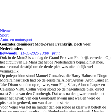
Nieuws
Sport
Auto- en motorsport
Gonzalez domineert Moto2-race Frankrijk, pech voor
Nederlanders
heywoodu
11-05-2025 13:00
print
Ook in de Moto2 is zondag de Grand Prix van Frankrijk verreden. Op
het circuit van Le Mans zat het de Nederlanders bepaald niet mee,
maar vooral de strijd om de derde plek was uiteindelijk wel
vermakelijk.
Op poleposition stond Manuel Gonzalez, die Barry Baltus en Diogo
Moreira naast zich had op de eerste rij. Albert Arenas, Aron Canet en
Jake Dixon stonden op rij twee, voor Filip Salac, Alonso Lopez en
Celestino Vietti. Collin Veijer stond op de negentiende plek, direct
naast Zonta van den Goorbergh. Dat was na de opwarmronde niet
meer het geval; Van den Goorbergh kwam niet weg en werd de
pitstraat in geduwd, om van daaruit te starten.
Voor Veijer was het na minder dan een ronde al klaar wat betreft de
kans op een goed resultaat, de Nederlander ging onderuit. Moreira