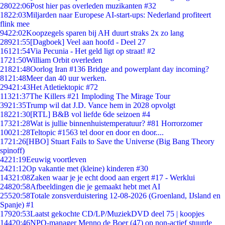
280
22:06
Post hier pas overleden muzikanten #32
18
22:03
Miljarden naar Europese AI-start-ups: Nederland profiteert
flink mee
94
22:02
Koopzegels sparen bij AH duurt straks 2x zo lang
289
21:55
[Dagboek] Veel aan hoofd - Deel 27
161
21:54
Via Pecunia - Het geld ligt op straat! #2
17
21:50
William Orbit overleden
218
21:48
Oorlog Iran #136 Bridge and powerplant day incoming?
81
21:48
Meer dan 40 uur werken.
294
21:43
Het Atletiektopic #72
113
21:37
The Killers #21 Imploding The Mirage Tour
39
21:35
Trump wil dat J.D. Vance hem in 2028 opvolgt
182
21:30
[RTL] B&B vol liefde 6de seizoen #4
173
21:28
Wat is jullie binnenhuistemperatuur? #81 Horrorzomer
100
21:28
Teltopic #1563 tel door en door en door....
17
21:26
[HBO] Stuart Fails to Save the Universe (Big Bang Theory
spinoff)
42
21:19
Eeuwig voortleven
24
21:12
Op vakantie met (kleine) kinderen #30
143
21:08
Zaken waar je je echt dood aan ergert #17 - Werklui
248
20:58
Afbeeldingen die je gemaakt hebt met AI
255
20:58
Totale zonsverduistering 12-08-2026 (Groenland, IJsland en
Spanje) #1
179
20:53
Laatst gekochte CD/LP/MuziekDVD deel 75 | koopjes
144
20:46
NPO-manager Menno de Boer (47) op non-actief stuurde