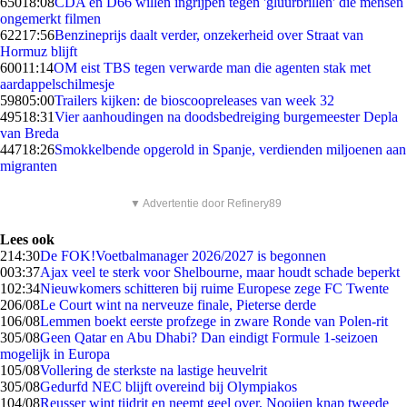
650
18:08
CDA en D66 willen ingrijpen tegen 'gluurbrillen' die mensen
ongemerkt filmen
622
17:56
Benzineprijs daalt verder, onzekerheid over Straat van
Hormuz blijft
600
11:14
OM eist TBS tegen verwarde man die agenten stak met
aardappelschilmesje
598
05:00
Trailers kijken: de bioscoopreleases van week 32
495
18:31
Vier aanhoudingen na doodsbedreiging burgemeester Depla
van Breda
447
18:26
Smokkelbende opgerold in Spanje, verdienden miljoenen aan
migranten
▼ Advertentie door Refinery89
Lees ook
2
14:30
De FOK!Voetbalmanager 2026/2027 is begonnen
0
03:37
Ajax veel te sterk voor Shelbourne, maar houdt schade beperkt
1
02:34
Nieuwkomers schitteren bij ruime Europese zege FC Twente
2
06/08
Le Court wint na nerveuze finale, Pieterse derde
1
06/08
Lemmen boekt eerste profzege in zware Ronde van Polen-rit
3
05/08
Geen Qatar en Abu Dhabi? Dan eindigt Formule 1-seizoen
mogelijk in Europa
1
05/08
Vollering de sterkste na lastige heuvelrit
3
05/08
Gedurfd NEC blijft overeind bij Olympiakos
1
04/08
Reusser wint tijdrit en neemt geel over, Nooijen knap tweede