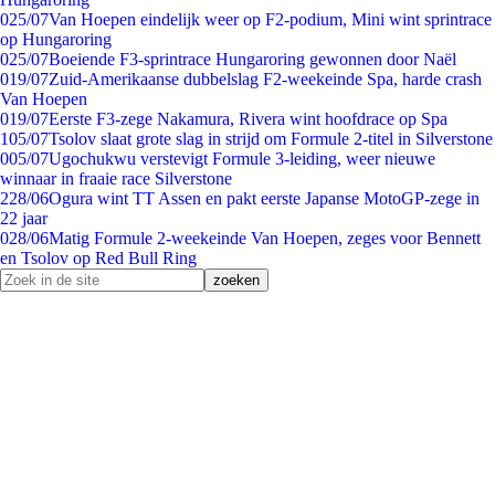
0
25/07
Van Hoepen eindelijk weer op F2-podium, Mini wint sprintrace
op Hungaroring
0
25/07
Boeiende F3-sprintrace Hungaroring gewonnen door Naël
0
19/07
Zuid-Amerikaanse dubbelslag F2-weekeinde Spa, harde crash
Van Hoepen
0
19/07
Eerste F3-zege Nakamura, Rivera wint hoofdrace op Spa
1
05/07
Tsolov slaat grote slag in strijd om Formule 2-titel in Silverstone
0
05/07
Ugochukwu verstevigt Formule 3-leiding, weer nieuwe
winnaar in fraaie race Silverstone
2
28/06
Ogura wint TT Assen en pakt eerste Japanse MotoGP-zege in
22 jaar
0
28/06
Matig Formule 2-weekeinde Van Hoepen, zeges voor Bennett
en Tsolov op Red Bull Ring