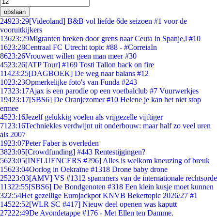
opslaan
249
23:29
[Videoland] B&B vol liefde 6de seizoen #1 voor de
vooruitkijkers
136
23:29
Migranten breken door grens naar Ceuta in Spanje,l #10
16
23:28
Centraal FC Utrecht topic #88 - #CorreiaIn
86
23:26
Vrouwen willen geen man meer #30
45
23:26
[ATP Tour] #169 Tosti Tallon back on fire
114
23:25
[DAGBOEK] De weg naar balans #12
10
23:23
Opmerkelijke foto's van Funda #243
173
23:17
Ajax is een parodie op een voetbalclub #7 Vuurwerkjes
194
23:17
[SBS6] De Oranjezomer #10 Helene je kan het niet stop
ermee
45
23:16
Jezelf gelukkig voelen als vrijgezelle vijftiger
71
23:16
Techniekles verdwijnt uit onderbouw: maar half zo veel uren
als 2007
19
23:07
Peter Faber is overleden
38
23:05
[Crowdfunding] #443 Rentestijgingen?
56
23:05
[INFLUENCERS #296] Alles is welkom kneuzing of breuk
156
23:04
Oorlog in Oekraïne #1318 Drone baby drone
252
23:03
[AMV] VS #1312 spammers van de internationale rechtsorde
113
22:55
[SBS6] De Bondgenoten #318 Een klein kusje moet kunnen
3
22:54
Het gezellige Eurojackpot KNVB Bekertopic 2026/27 #1
145
22:52
[WLR SC #417] Nieuw deel openen was kaputt
272
22:49
De Avondetappe #176 - Met Ellen ten Damme.