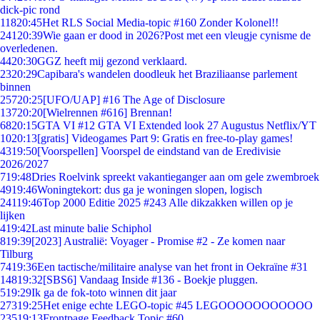
dick-pic rond
118
20:45
Het RLS Social Media-topic #160 Zonder Kolonel!!
241
20:39
Wie gaan er dood in 2026?Post met een vleugje cynisme de
overledenen.
44
20:30
GGZ heeft mij gezond verklaard.
23
20:29
Capibara's wandelen doodleuk het Braziliaanse parlement
binnen
257
20:25
[UFO/UAP] #16 The Age of Disclosure
137
20:20
[Wielrennen #616] Brennan!
68
20:15
GTA VI #12 GTA VI Extended look 27 Augustus Netflix/YT
10
20:13
[gratis] Videogames Part 9: Gratis en free-to-play games!
43
19:50
[Voorspellen] Voorspel de eindstand van de Eredivisie
2026/2027
7
19:48
Dries Roelvink spreekt vakantieganger aan om gele zwembroek
49
19:46
Woningtekort: dus ga je woningen slopen, logisch
241
19:46
Top 2000 Editie 2025 #243 Alle dikzakken willen op je
lijken
4
19:42
Last minute balie Schiphol
8
19:39
[2023] Australië: Voyager - Promise #2 - Ze komen naar
Tilburg
74
19:36
Een tactische/militaire analyse van het front in Oekraïne #31
148
19:32
[SBS6] Vandaag Inside #136 - Boekje pluggen.
5
19:29
Ik ga de fok-toto winnen dit jaar
273
19:25
Het enige echte LEGO-topic #45 LEGOOOOOOOOOOO
235
19:13
Frontpage Feedback Topic #60