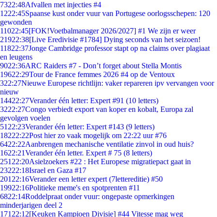
73
22:48
Afvallen met injecties #4
12
22:45
Spaanse kust onder vuur van Portugese oorlogsschepen: 120
gewonden
110
22:45
[FOK!Voetbalmanager 2026/2027] #1 We zijn er weer
219
22:38
[Live Eredivisie #1784] Dying seconds van het seizoen!
118
22:37
Jonge Cambridge professor stapt op na claims over plagiaat
en leugens
90
22:36
ARC Raiders #7 - Don’t forget about Stella Montis
196
22:29
Tour de France femmes 2026 #4 op de Ventoux
3
22:27
Nieuwe Europese richtlijn: vaker repareren ipv vervangen voor
nieuw
144
22:27
Verander één letter: Expert #91 (10 letters)
32
22:27
Congo verbiedt export van koper en kobalt, Europa zal
gevolgen voelen
51
22:23
Verander één letter: Expert #143 (9 letters)
182
22:22
Post hier zo vaak mogelijk om 22:22 uur #76
64
22:22
Aanbrengen mechanische ventilatie zinvol in oud huis?
16
22:21
Verander één letter. Expert # 75 (8 letters)
251
22:20
Asielzoekers #22 : Het Europese migratiepact gaat in
232
22:18
Israel en Gaza #17
201
22:16
Verander een letter expert (7lettereditie) #50
199
22:16
Politieke meme's en spotprenten #11
68
22:14
Roddelpraat onder vuur: ongepaste opmerkingen
minderjarigen deel 2
171
22:12
[Keuken Kampioen Divisie] #44 Vitesse mag weg