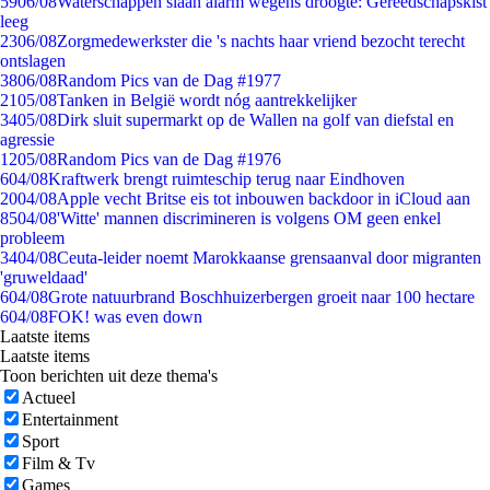
59
06/08
Waterschappen slaan alarm wegens droogte: Gereedschapskist
leeg
23
06/08
Zorgmedewerkster die 's nachts haar vriend bezocht terecht
ontslagen
38
06/08
Random Pics van de Dag #1977
21
05/08
Tanken in België wordt nóg aantrekkelijker
34
05/08
Dirk sluit supermarkt op de Wallen na golf van diefstal en
agressie
12
05/08
Random Pics van de Dag #1976
6
04/08
Kraftwerk brengt ruimteschip terug naar Eindhoven
20
04/08
Apple vecht Britse eis tot inbouwen backdoor in iCloud aan
85
04/08
'Witte' mannen discrimineren is volgens OM geen enkel
probleem
34
04/08
Ceuta-leider noemt Marokkaanse grensaanval door migranten
'gruweldaad'
6
04/08
Grote natuurbrand Boschhuizerbergen groeit naar 100 hectare
6
04/08
FOK! was even down
Laatste items
Laatste items
Toon berichten uit deze thema's
Actueel
Entertainment
Sport
Film & Tv
Games