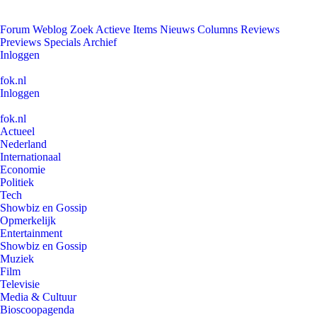
Forum
Weblog
Zoek
Actieve Items
Nieuws
Columns
Reviews
Previews
Specials
Archief
Inloggen
fok.nl
Inloggen
fok.nl
Actueel
Nederland
Internationaal
Economie
Politiek
Tech
Showbiz en Gossip
Opmerkelijk
Entertainment
Showbiz en Gossip
Muziek
Film
Televisie
Media & Cultuur
Bioscoopagenda