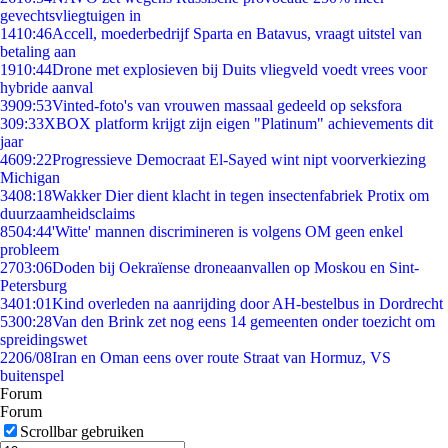
gevechtsvliegtuigen in
14
10:46
Accell, moederbedrijf Sparta en Batavus, vraagt uitstel van
betaling aan
19
10:44
Drone met explosieven bij Duits vliegveld voedt vrees voor
hybride aanval
39
09:53
Vinted-foto's van vrouwen massaal gedeeld op seksfora
3
09:33
XBOX platform krijgt zijn eigen "Platinum" achievements dit
jaar
46
09:22
Progressieve Democraat El-Sayed wint nipt voorverkiezing
Michigan
34
08:18
Wakker Dier dient klacht in tegen insectenfabriek Protix om
duurzaamheidsclaims
85
04:44
'Witte' mannen discrimineren is volgens OM geen enkel
probleem
27
03:06
Doden bij Oekraïense droneaanvallen op Moskou en Sint-
Petersburg
34
01:01
Kind overleden na aanrijding door AH-bestelbus in Dordrecht
53
00:28
Van den Brink zet nog eens 14 gemeenten onder toezicht om
spreidingswet
22
06/08
Iran en Oman eens over route Straat van Hormuz, VS
buitenspel
Forum
Forum
Scrollbar gebruiken