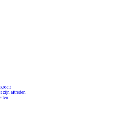
groeit
t zijn aftreden
etten
k