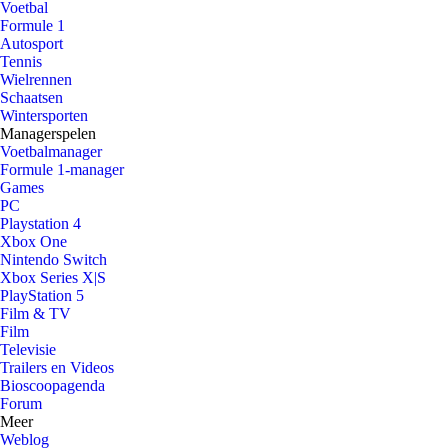
Voetbal
Formule 1
Autosport
Tennis
Wielrennen
Schaatsen
Wintersporten
Managerspelen
Voetbalmanager
Formule 1-manager
Games
PC
Playstation 4
Xbox One
Nintendo Switch
Xbox Series X|S
PlayStation 5
Film & TV
Film
Televisie
Trailers en Videos
Bioscoopagenda
Forum
Meer
Weblog