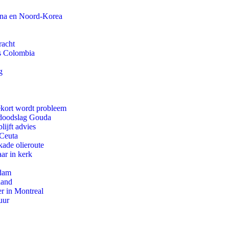
ina en Noord-Korea
racht
ls Colombia
g
ekort wordt probleem
r doodslag Gouda
ijft advies
 Ceuta
kade olieroute
ar in kerk
rdam
land
r in Montreal
uur