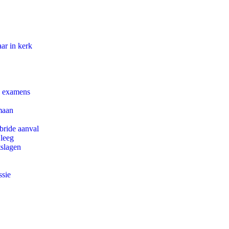
ar in kerk
e examens
maan
bride aanval
 leeg
tslagen
ssie