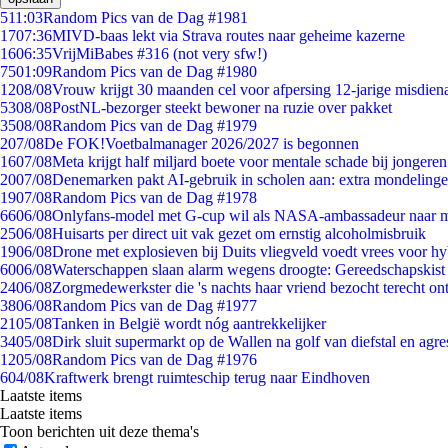
5
11:03
Random Pics van de Dag #1981
17
07:36
MIVD-baas lekt via Strava routes naar geheime kazerne
16
06:35
VrijMiBabes #316 (not very sfw!)
75
01:09
Random Pics van de Dag #1980
12
08/08
Vrouw krijgt 30 maanden cel voor afpersing 12-jarige misdiena
53
08/08
PostNL-bezorger steekt bewoner na ruzie over pakket
35
08/08
Random Pics van de Dag #1979
2
07/08
De FOK!Voetbalmanager 2026/2027 is begonnen
16
07/08
Meta krijgt half miljard boete voor mentale schade bij jongeren
20
07/08
Denemarken pakt AI-gebruik in scholen aan: extra mondeling
19
07/08
Random Pics van de Dag #1978
66
06/08
Onlyfans-model met G-cup wil als NASA-ambassadeur naar 
25
06/08
Huisarts per direct uit vak gezet om ernstig alcoholmisbruik
19
06/08
Drone met explosieven bij Duits vliegveld voedt vrees voor hy
60
06/08
Waterschappen slaan alarm wegens droogte: Gereedschapskist
24
06/08
Zorgmedewerkster die 's nachts haar vriend bezocht terecht on
38
06/08
Random Pics van de Dag #1977
21
05/08
Tanken in België wordt nóg aantrekkelijker
34
05/08
Dirk sluit supermarkt op de Wallen na golf van diefstal en agre
12
05/08
Random Pics van de Dag #1976
6
04/08
Kraftwerk brengt ruimteschip terug naar Eindhoven
Laatste items
Laatste items
Toon berichten uit deze thema's