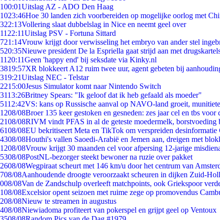
1
00:01
Uitslag AZ - ADO Den Haag
10
23:46
Hoe 30 landen zich voorbereiden op mogelijke oorlog met Ch
3
22:13
Vollering slaat dubbelslag in Nice en neemt geel over
11
22:11
Uitslag PSV - Fortuna Sittard
7
21:14
Vrouw krijgt door verwisseling het embryo van ander stel ingeb
5
20:35
Nieuwe president De la Espriella gaat strijd aan met drugskarte
11
20:11
Geen 'happy end' bij seksdate via Kinky.nl
38
19:57
XR blokkeert A12 ruim twee uur, agent gebeten bij aanhoudin
3
19:21
Uitslag NEC - Telstar
22
15:00
Jesus Simulator komt naar Nintendo Switch
31
13:26
Britney Spears: "Ik geloof dat ik heb gefaald als moeder"
51
12:42
VS: kans op Russische aanval op NAVO-land groeit, munitiet
12
08/08
Broer 135 keer gestoken en gesneden: zes jaar cel en tbs voo
21
08/08
RIVM vindt PFAS in al de geteste moedermelk, borstvoeding bl
61
08/08
EU bekritiseert Meta en TikTok om verspreiden desinformatie
43
08/08
Houthi's vallen Saoedi-Arabië en Jemen aan, dreigen met blok
12
08/08
Vrouw krijgt 30 maanden cel voor afpersing 12-jarige misdiena
53
08/08
PostNL-bezorger steekt bewoner na ruzie over pakket
26
08/08
Wegpiraat scheurt met 146 km/u door het centrum van Amste
7
08/08
Aanhoudende droogte veroorzaakt scheuren in dijken Zuid-Hol
0
08/08
Van de Zandschulp overleeft matchpoints, ook Griekspoor verde
1
08/08
Excelsior opent seizoen met ruime zege op promovendus Camb
2
08/08
Nieuw te streamen in augustus
4
08/08
Niewiadoma profiteert van pokerspel en grijpt geel op Ventoux
35
08/08
Random Pics van de Dag #1979