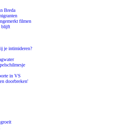
an Breda
migranten
ongemerkt filmen
blijft
ij je intimideren?
agwater
pelschilmesje
oorte in VS
pen doorbreken'
groeit
k