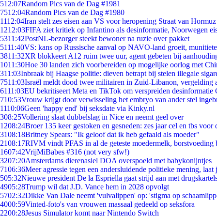
5
12:07
Random Pics van de Dag #1981
75
12:04
Random Pics van de Dag #1980
11
12:04
Iran stelt zes eisen aan VS voor heropening Straat van Hormuz
12
12:03
FIFA ziet kritiek op Infantino als desinformatie, Noorwegen eis
53
11:42
PostNL-bezorger steekt bewoner na ruzie over pakket
51
11:40
VS: kans op Russische aanval op NAVO-land groeit, munitiet
38
11:32
XR blokkeert A12 ruim twee uur, agent gebeten bij aanhoudin
10
11:30
Hoe 30 landen zich voorbereiden op mogelijke oorlog met Ch
3
11:03
Inbraak bij Haagse politie: dieven betrapt bij stelen illegale sigar
75
11:03
Israël meldt dood twee militairen in Zuid-Libanon, vergeldin
61
11:03
EU bekritiseert Meta en TikTok om verspreiden desinformatie 
7
10:53
Vrouw krijgt door verwisseling het embryo van ander stel ingeb
11
10:06
Geen 'happy end' bij seksdate via Kinky.nl
3
08:25
Vollering slaat dubbelslag in Nice en neemt geel over
12
08:24
Broer 135 keer gestoken en gesneden: zes jaar cel en tbs voo
31
08:18
Britney Spears: "Ik geloof dat ik heb gefaald als moeder"
21
08:17
RIVM vindt PFAS in al de geteste moedermelk, borstvoeding bl
16
07:42
VrijMiBabes #316 (not very sfw!)
32
07:20
Amsterdams dierenasiel DOA overspoeld met babykonijntjes
71
06:36
Meer agressie tegen een andersluidende politieke mening, laat j
5
05:32
Nieuwe president De la Espriella gaat strijd aan met drugskarte
49
05:28
Trump wil dat J.D. Vance hem in 2028 opvolgt
57
02:32
Dikke Van Dale neemt 'vulvalippen' op: 'stigma op schaamlip
40
00:59
Vinted-foto's van vrouwen massaal gedeeld op seksfora
22
00:28
Jesus Simulator komt naar Nintendo Switch