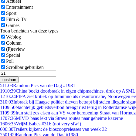
Actueel
Entertainment
Sport
Film & Tv
Games
Toon berichten van deze types
Weblog
Column
(P)review
Special
Poll
Scrollbar gebruiken
opslaan
5
11:03
Random Pics van de Dag #1981
19
10:39
China boekt doorbraak in eigen chipmachines, druk op ASML 
12
10:24
FIFA ziet kritiek op Infantino als desinformatie, Noorwegen eis
3
10:03
Inbraak bij Haagse politie: dieven betrapt bij stelen illegale sigar
11
09:50
Nachtelijk gebiedsverbod brengt rust terug in Rotterdamse wij
11
09:39
Iran stelt zes eisen aan VS voor heropening Straat van Hormuz
17
07:36
MIVD-baas lekt via Strava routes naar geheime kazerne
16
06:35
VrijMiBabes #316 (not very sfw!)
6
06:30
Trailers kijken: de bioscoopreleases van week 32
75
01:09
Random Pics van de Dag #1980