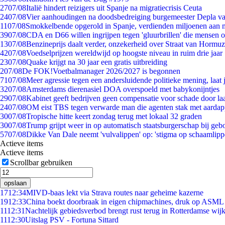
27
07/08
Italië hindert reizigers uit Spanje na migratiecrisis Ceuta
24
07/08
Vier aanhoudingen na doodsbedreiging burgemeester Depla v
11
07/08
Smokkelbende opgerold in Spanje, verdienden miljoenen aan 
39
07/08
CDA en D66 willen ingrijpen tegen 'gluurbrillen' die mensen 
13
07/08
Benzineprijs daalt verder, onzekerheid over Straat van Hormuz 
42
07/08
Voedselprijzen wereldwijd op hoogste niveau in ruim drie jaar
23
07/08
Quake krijgt na 30 jaar een gratis uitbreiding
2
07/08
De FOK!Voetbalmanager 2026/2027 is begonnen
71
07/08
Meer agressie tegen een andersluidende politieke mening, laat j
32
07/08
Amsterdams dierenasiel DOA overspoeld met babykonijntjes
29
07/08
Kabinet geeft bedrijven geen compensatie voor schade door la
24
07/08
OM eist TBS tegen verwarde man die agenten stak met aardap
30
07/08
Tropische hitte keert zondag terug met lokaal 32 graden
30
07/08
Trump grijpt weer in op automatisch staatsburgerschap bij geb
57
07/08
Dikke Van Dale neemt 'vulvalippen' op: 'stigma op schaamlip
Actieve items
Actieve items
Scrollbar gebruiken
opslaan
17
12:34
MIVD-baas lekt via Strava routes naar geheime kazerne
19
12:33
China boekt doorbraak in eigen chipmachines, druk op ASML 
11
12:31
Nachtelijk gebiedsverbod brengt rust terug in Rotterdamse wij
11
12:30
Uitslag PSV - Fortuna Sittard