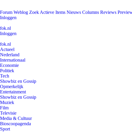
Forum
Weblog
Zoek
Actieve Items
Nieuws
Columns
Reviews
Previe
Inloggen
fok.nl
Inloggen
fok.nl
Actueel
Nederland
Internationaal
Economie
Politiek
Tech
Showbiz en Gossip
Opmerkelijk
Entertainment
Showbiz en Gossip
Muziek
Film
Televisie
Media & Cultuur
Bioscoopagenda
Sport