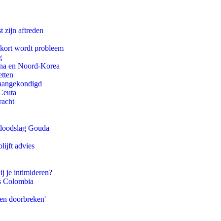
t zijn aftreden
ekort wordt probleem
g
ina en Noord-Korea
etten
g aangekondigd
Ceuta
racht
r doodslag Gouda
ijft advies
ij je intimideren?
ls Colombia
pen doorbreken'