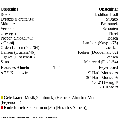
Opstelling:
Opstelling:
Roefs
Didillon-Hödl
Lyratzis (Pereira/84)
St.Jago
Márquez
Behounek
Verdonk
Schouten
Ouwejan
Nizet
Proper (Shiogai/41)
Bosch
v.Crooij
Lambert (Kaygin/75)
Olden Larsen (önal/64)
Lachkar
Hansen (Ouaissa/46)
Kehrer (Doodeman/ 82)
Ogawa (Linssen/46)
Vaesen
Sano
Meerveld (Fatah/64)
Heracles Almelo
1 - 4
Feyenoord
73' Kulenovic
9' Hadj Moussa
36' Hadj Moussa
45+2' Hwang
78' Read
Gele kaart:
Mesik,Zamburek, (Heracles Almelo), Moder,
(Feyenoord)
Rode kaart:
Scheperman (89) (Heracles Almelo),