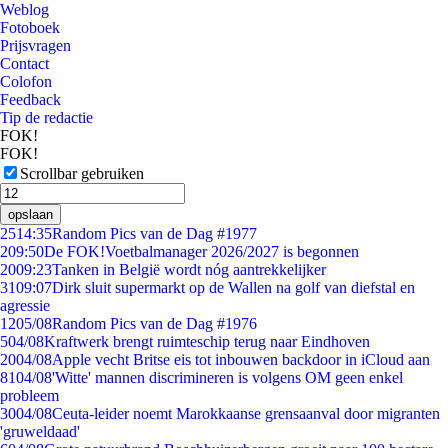
Weblog
Fotoboek
Prijsvragen
Contact
Colofon
Feedback
Tip de redactie
FOK!
FOK!
Scrollbar gebruiken
opslaan
25
14:35
Random Pics van de Dag #1977
2
09:50
De FOK!Voetbalmanager 2026/2027 is begonnen
20
09:23
Tanken in België wordt nóg aantrekkelijker
31
09:07
Dirk sluit supermarkt op de Wallen na golf van diefstal en
agressie
12
05/08
Random Pics van de Dag #1976
5
04/08
Kraftwerk brengt ruimteschip terug naar Eindhoven
20
04/08
Apple vecht Britse eis tot inbouwen backdoor in iCloud aan
81
04/08
'Witte' mannen discrimineren is volgens OM geen enkel
probleem
30
04/08
Ceuta-leider noemt Marokkaanse grensaanval door migranten
'gruweldaad'