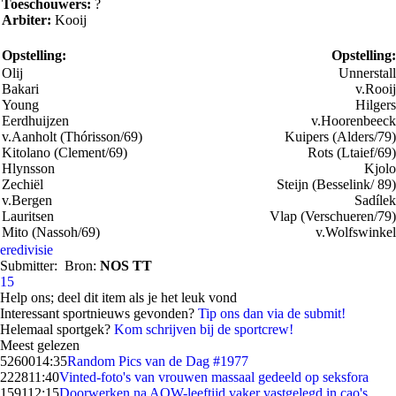
Toeschouwers:
?
Arbiter:
Kooij
Opstelling:
Opstelling:
Olij
Unnerstall
Bakari
v.Rooij
Young
Hilgers
Eerdhuijzen
v.Hoorenbeeck
v.Aanholt (Thórisson/69)
Kuipers (Alders/79)
Kitolano (Clement/69)
Rots (Ltaief/69)
Hlynsson
Kjolo
Zechiël
Steijn (Besselink/ 89)
v.Bergen
Sadílek
Lauritsen
Vlap (Verschueren/79)
Mito (Nassoh/69)
v.Wolfswinkel
eredivisie
Submitter:
Bron:
NOS TT
15
Help ons; deel dit item als je het leuk vond
Interessant sportnieuws gevonden?
Tip ons dan via de submit!
Helemaal sportgek?
Kom schrijven bij de sportcrew!
Meest gelezen
52600
14:35
Random Pics van de Dag #1977
2228
11:40
Vinted-foto's van vrouwen massaal gedeeld op seksfora
1591
12:15
Doorwerken na AOW-leeftijd vaker vastgelegd in cao's,