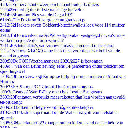
4
20:11
Zomervakantieweerbericht: aanhoudend zomers
1
19:48
Vollering de sterkste na lastige heuvelrit
25
14:35
Random Pics van de Dag #1977
6
14:04
The Division Resurgence nu gratis op pc
24
12:52
Hackers roven Coldcard-bitcoinwallets leeg voor 114 miljoen
dollar
39
12:15
Doorwerken na AOW-leeftijd vaker vastgelegd in cao's, moet
werken na je 67e de norm worden?
32
11:40
Vinted-foto's van vrouwen massaal gedeeld op seksfora
1
11:21
Nieuwe XBOX Game Pass titels voor de eerste helft van de
maand augustus
2
09:50
De FOK!Voetbalmanager 2026/2027 is begonnen
48
09:47
Van den Brink zet nog eens 14 gemeenten onder toezicht om
spreidingswet
17
09:40
Iran overweegt Europese hulp bij ruimen mijnen in Straat van
Hormuz
3
09:35
EA Sports FC 27 toont The Grounds-modus
1
09:34
Gears of War: E-Day open beta begint 6 augustus
36
09:29
Pentagon verbruikt meer raketten dan kan worden aangevuld,
tekort dreigt
20
09:23
Tanken in België wordt nóg aantrekkelijker
31
09:07
Dirk sluit supermarkt op de Wallen na golf van diefstal en
agressie
13
08:53
Nederlander (23) aangehouden in Duitsland na snelheid van
235 km/u