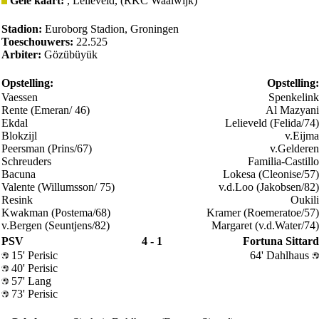
Gele kaart:
, Lelieveld, (RKC Waalwijk)
Stadion:
Euroborg Stadion, Groningen
Toeschouwers:
22.525
Arbiter:
Gözübüyük
Opstelling:
Opstelling:
Vaessen
Spenkelink
Rente (Emeran/ 46)
Al Mazyani
Ekdal
Lelieveld (Felida/74)
Blokzijl
v.Eijma
Peersman (Prins/67)
v.Gelderen
Schreuders
Familia-Castillo
Bacuna
Lokesa (Cleonise/57)
Valente (Willumsson/ 75)
v.d.Loo (Jakobsen/82)
Resink
Oukili
Kwakman (Postema/68)
Kramer (Roemeratoe/57)
v.Bergen (Seuntjens/82)
Margaret (v.d.Water/74)
PSV
4 - 1
Fortuna Sittard
15' Perisic
64' Dahlhaus
40' Perisic
57' Lang
73' Perisic