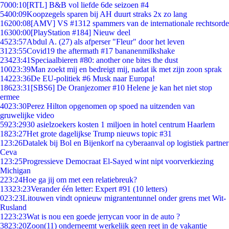
70
00:10
[RTL] B&B vol liefde 6de seizoen #4
54
00:09
Koopzegels sparen bij AH duurt straks 2x zo lang
162
00:08
[AMV] VS #1312 spammers van de internationale rechtsorde
163
00:00
[PlayStation #184] Nieuw deel
45
23:57
Abdul A. (27) als afperser "Fleur" door het leven
31
23:55
Covid19 the aftermath #17 bananenmilkshake
234
23:41
Speciaalbieren #80: another one bites the dust
100
23:39
Man zoekt mij en bedreigt mij, nadat ik met zijn zoon sprak
142
23:36
De EU-politiek #6 Musk naar Europa!
186
23:31
[SBS6] De Oranjezomer #10 Helene je kan het niet stop
ermee
40
23:30
Perez Hilton opgenomen op spoed na uitzenden van
gruwelijke video
59
23:29
30 asielzoekers kosten 1 miljoen in hotel centrum Haarlem
18
23:27
Het grote dagelijkse Trump nieuws topic #31
1
23:26
Datalek bij Bol en Bijenkorf na cyberaanval op logistiek partner
Ceva
1
23:25
Progressieve Democraat El-Sayed wint nipt voorverkiezing
Michigan
2
23:24
Hoe ga jij om met een relatiebreuk?
133
23:23
Verander één letter: Expert #91 (10 letters)
0
23:23
Litouwen vindt opnieuw migrantentunnel onder grens met Wit-
Rusland
12
23:23
Wat is nou een goede jerrycan voor in de auto ?
38
23:20
Zoon(11) onderneemt werkelijk geen reet in de vakantie