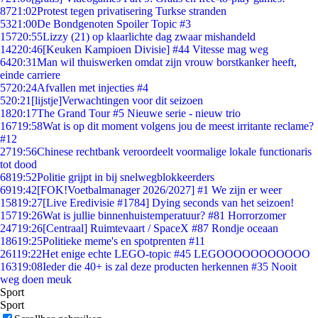
87
21:02
Protest tegen privatisering Turkse stranden
53
21:00
De Bondgenoten Spoiler Topic #3
157
20:55
Lizzy (21) op klaarlichte dag zwaar mishandeld
142
20:46
[Keuken Kampioen Divisie] #44 Vitesse mag weg
64
20:31
Man wil thuiswerken omdat zijn vrouw borstkanker heeft,
einde carriere
57
20:24
Afvallen met injecties #4
5
20:21
[lijstje]Verwachtingen voor dit seizoen
18
20:17
The Grand Tour #5 Nieuwe serie - nieuw trio
167
19:58
Wat is op dit moment volgens jou de meest irritante reclame?
#12
27
19:56
Chinese rechtbank veroordeelt voormalige lokale functionaris
tot dood
68
19:52
Politie grijpt in bij snelwegblokkeerders
69
19:42
[FOK!Voetbalmanager 2026/2027] #1 We zijn er weer
158
19:27
[Live Eredivisie #1784] Dying seconds van het seizoen!
157
19:26
Wat is jullie binnenhuistemperatuur? #81 Horrorzomer
247
19:26
[Centraal] Ruimtevaart / SpaceX #87 Rondje oceaan
186
19:25
Politieke meme's en spotprenten #11
261
19:22
Het enige echte LEGO-topic #45 LEGOOOOOOOOOOO
163
19:08
Ieder die 40+ is zal deze producten herkennen #35 Nooit
weg doen meuk
Sport
Sport