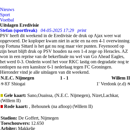
Nieuws
Sport
Voetbal
Uitslagen Eredivisie
Stefan (sportfreak)
04-05-2025 17:29
print
PSV heeft dit weekend in de Eredivisie de druk op Ajax weer wat
opgevoerd. De koploper kwam niet in actie en na een 4-1 overwinning
op Fortuna Sittard is het gat nu nog maar vier punten. Feyenoord op
zijn beurt blijft druk op PSV houden na een 1-4 zege op Heracles. AZ
won in een reprise van de bekerfinale nu wel van Go Ahead Eagles,
het werd 0-3. Onderin word het voor RKC lastig om degradatie nog te
ontlopen na een kansloze 6-1 nederlaag tegen FC Groningen.
Hieronder vind je alle uitslagen van dit weekend.
N.E.C. Nijmegen
1 - 1
Willem II
83' Shiogai
1' Verdonk (e.d)
Gele kaart:
Sano,Ouaissa, (N.E.C. Nijmegen), Nizet,Lachkar,
(Willem II)
Rode kaart:
, Behounek (na afloop) (Willem II)
Stadion:
De Goffert, Nijmegen
Toeschouwers:
12.650
Arbiter:
Makkelie