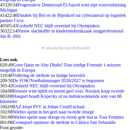
453
20:34
Progressieve Democraat El-Sayed wint nipt voorverkiezing
Michigan
414
22:40
Datalek bij Bol en de Bijenkorf na cyberaanval op logistiek
partner Ceva
405
05:43
Gedurfd NEC blijft overeind bij Olympiakos
303
22:14
Nieuw slachtoffer in kindermisbruikzaak zorgprofessional
Jan B. (66)
▼ Advertentie door Refinery89
Lees ook
0
20:49
Geen Qatar en Abu Dhabi? Dan eindigt Formule 1-seizoen
mogelijk in Europa
1
19:48
Vollering de sterkste na lastige heuvelrit
2
09:50
De FOK!Voetbalmanager 2026/2027 is begonnen
3
05:43
Gedurfd NEC blijft overeind bij Olympiakos
1
04/08
Reusser wint tijdrit en neemt geel over, Nooijen knap tweede
0
03/08
Haugset houdt Kopecky af na indrukwekkende solo van 86
kilometer
16
02/08
AZ klopt PSV in Johan Cruijff-schaal
1
02/08
Wiebes sprint in het geel naar tweede ritzege
5
01/08
Wiebes sprint naar ritzege en eerste gele trui in Tour Femmes
0
01/08
Evenepoel opnieuw de sterkste in Clásica San Sebastián
Font-grootte: