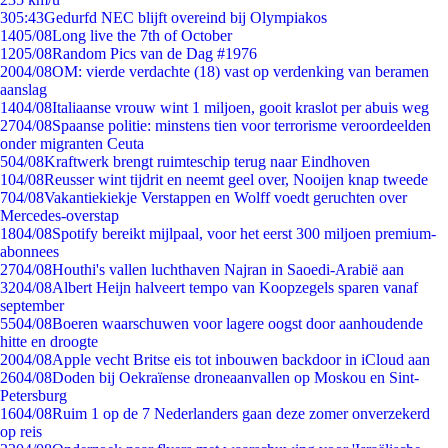
3
05:43
Gedurfd NEC blijft overeind bij Olympiakos
14
05/08
Long live the 7th of October
12
05/08
Random Pics van de Dag #1976
20
04/08
OM: vierde verdachte (18) vast op verdenking van beramen
aanslag
14
04/08
Italiaanse vrouw wint 1 miljoen, gooit kraslot per abuis weg
27
04/08
Spaanse politie: minstens tien voor terrorisme veroordeelden
onder migranten Ceuta
5
04/08
Kraftwerk brengt ruimteschip terug naar Eindhoven
1
04/08
Reusser wint tijdrit en neemt geel over, Nooijen knap tweede
7
04/08
Vakantiekiekje Verstappen en Wolff voedt geruchten over
Mercedes-overstap
18
04/08
Spotify bereikt mijlpaal, voor het eerst 300 miljoen premium-
abonnees
27
04/08
Houthi's vallen luchthaven Najran in Saoedi-Arabië aan
32
04/08
Albert Heijn halveert tempo van Koopzegels sparen vanaf
september
55
04/08
Boeren waarschuwen voor lagere oogst door aanhoudende
hitte en droogte
20
04/08
Apple vecht Britse eis tot inbouwen backdoor in iCloud aan
26
04/08
Doden bij Oekraïense droneaanvallen op Moskou en Sint-
Petersburg
16
04/08
Ruim 1 op de 7 Nederlanders gaan deze zomer onverzekerd
op reis