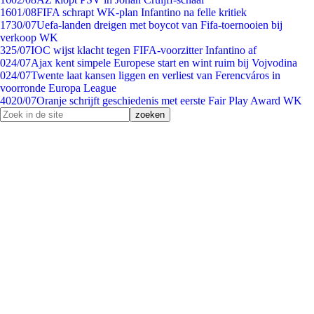
16
01/08
FIFA schrapt WK-plan Infantino na felle kritiek
17
30/07
Uefa-landen dreigen met boycot van Fifa-toernooien bij
verkoop WK
3
25/07
IOC wijst klacht tegen FIFA-voorzitter Infantino af
0
24/07
Ajax kent simpele Europese start en wint ruim bij Vojvodina
0
24/07
Twente laat kansen liggen en verliest van Ferencváros in
voorronde Europa League
40
20/07
Oranje schrijft geschiedenis met eerste Fair Play Award WK