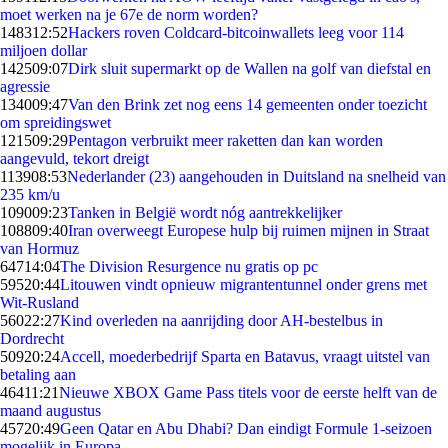
moet werken na je 67e de norm worden?
1483
12:52
Hackers roven Coldcard-bitcoinwallets leeg voor 114
miljoen dollar
1425
09:07
Dirk sluit supermarkt op de Wallen na golf van diefstal en
agressie
1340
09:47
Van den Brink zet nog eens 14 gemeenten onder toezicht
om spreidingswet
1215
09:29
Pentagon verbruikt meer raketten dan kan worden
aangevuld, tekort dreigt
1139
08:53
Nederlander (23) aangehouden in Duitsland na snelheid van
235 km/u
1090
09:23
Tanken in België wordt nóg aantrekkelijker
1088
09:40
Iran overweegt Europese hulp bij ruimen mijnen in Straat
van Hormuz
647
14:04
The Division Resurgence nu gratis op pc
595
20:44
Litouwen vindt opnieuw migrantentunnel onder grens met
Wit-Rusland
560
22:27
Kind overleden na aanrijding door AH-bestelbus in
Dordrecht
509
20:24
Accell, moederbedrijf Sparta en Batavus, vraagt uitstel van
betaling aan
464
11:21
Nieuwe XBOX Game Pass titels voor de eerste helft van de
maand augustus
457
20:49
Geen Qatar en Abu Dhabi? Dan eindigt Formule 1-seizoen
mogelijk in Europa