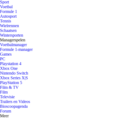
Sport
Voetbal
Formule 1
Autosport
Tennis
Wielrennen
Schaatsen
Wintersporten
Managerspelen
Voetbalmanager
Formule 1-manager
Games
PC
Playstation 4
Xbox One
Nintendo Switch
Xbox Series X|S
PlayStation 5
Film & TV
Film
Televisie
Trailers en Videos
Bioscoopagenda
Forum
Meer