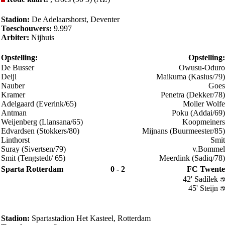
Stadion:
De Adelaarshorst, Deventer
Toeschouwers:
9.997
Arbiter:
Nijhuis
Opstelling:
Opstelling:
De Busser
Owusu-Oduro
Deijl
Maikuma (Kasius/79)
Nauber
Goes
Kramer
Penetra (Dekker/78)
Adelgaard (Everink/65)
Moller Wolfe
Antman
Poku (Addai/69)
Weijenberg (Llansana/65)
Koopmeiners
Edvardsen (Stokkers/80)
Mijnans (Buurmeester/85)
Linthorst
Smit
Suray (Sivertsen/79)
v.Bommel
Smit (Tengstedt/ 65)
Meerdink (Sadiq/78)
Sparta Rotterdam
0 - 2
FC Twente
42' Sadílek
45' Steijn
Stadion:
Spartastadion Het Kasteel, Rotterdam