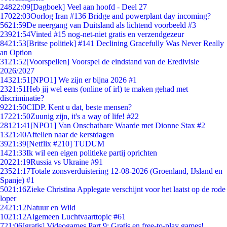
248
22:09
[Dagboek] Veel aan hoofd - Deel 27
170
22:03
Oorlog Iran #136 Bridge and powerplant day incoming?
56
21:59
De neergang van Duitsland als lichtend voorbeeld #3
239
21:54
Vinted #15 nog-net-niet gratis en verzendgezeur
84
21:53
[Britse politiek] #141 Declining Gracefully Was Never Really
an Option
31
21:52
[Voorspellen] Voorspel de eindstand van de Eredivisie
2026/2027
143
21:51
[NPO1] We zijn er bijna 2026 #1
23
21:51
Heb jij wel eens (online of irl) te maken gehad met
discriminatie?
92
21:50
CIDP. Kent u dat, beste mensen?
172
21:50
Zuunig zijn, it's a way of life! #22
281
21:41
[NPO1] Van Onschatbare Waarde met Dionne Stax #2
13
21:40
Aftellen naar de kerstdagen
39
21:39
[Netflix #210] TUDUM
14
21:33
Ik wil een eigen politieke partij oprichten
202
21:19
Russia vs Ukraine #91
235
21:17
Totale zonsverduistering 12-08-2026 (Groenland, IJsland en
Spanje) #1
50
21:16
Zieke Christina Applegate verschijnt voor het laatst op de rode
loper
24
21:12
Natuur en Wild
10
21:12
Algemeen Luchtvaarttopic #61
7
21:06
[gratis] Videogames Part 9: Gratis en free-to-play games!