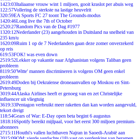
14
23:03
Italiaanse vrouw wint 1 miljoen, gooit kraslot per abuis weg
1
22:57
Vollering de sterkste na lastige heuvelrit
3
20:59
EA Sports FC 27 toont The Grounds-modus
14
20:46
Long live the 7th of October
25
20:27
Random Pics van de Dag #1977
13
20:12
Nederlander (23) aangehouden in Duitsland na snelheid van
235 km/u
16
20:09
Ruim 1 op de 7 Nederlanders gaan deze zomer onverzekerd
op reis
6
19:53
FOK! was even down
25
19:52
Lekker op vakantie naar Afghanistan volgens Taliban geen
probleem
81
19:50
'Witte' mannen discrimineren is volgens OM geen enkel
probleem
26
19:49
Doden bij Oekraïense droneaanvallen op Moskou en Sint-
Petersburg
30
19:44
Alaska Airlines heeft er genoeg van en zet Christelijke
influencer uit vliegtuig
36
19:33
Pentagon verbruikt meer raketten dan kan worden aangevuld,
tekort dreigt
1
18:54
Gears of War: E-Day open beta begint 6 augustus
18
18:16
Spotify bereikt mijlpaal, voor het eerst 300 miljoen premium-
abonnees
27
15:11
Houthi's vallen luchthaven Najran in Saoedi-Arabië aan
20
15:09
OM: vierde verdachte (18) vast op verdenking van beramen