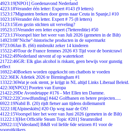
49
23:19
[NPO1] Goedenavond Nederland
42
23:18
Verander één letter: Expert #143 (9 letters)
15
23:17
Migranten breken door grens naar Ceuta in Spanje,l #10
10
23:16
Verander één letter. Expert # 75 (8 letters)
51
23:15
Een gezin stichten uit verveling?
195
23:15
Verander een letter expert (7lettereditie) #50
27
23:13
Voorspel hier het weer van Juli 2026 (gemeten in de Bilt)
149
23:08
"Niche"-historische producten in de supermarkt
97
23:06
Jan B. (66) misbruikt zeker 14 kinderen
155
22:49
Tour de France femmes 2026 #3 Tijd voor de borstcrawl
216
22:49
Nederland stevent af op watertekort
217
22:46
GR: Elk glas alcohol is riskant, geen bewijs voor gunstig
effect
169
22:40
Boeken worden opgekocht om chatbots te voeden
3
22:36
EK Atletiek 2026 te Birmingham #1
133
22:36
Wat je ook stemt, je krijgt in NL altijd Links Liberaal Beleid.
4
22:30
[NPO2] Poorten van Europa
214
22:29
De Avondetappe #176 - Met Ellen ten Damme.
278
22:22
[Crowdfunding] #442 Golfbanen en betere projecten.....
69
22:19
Nabil B. (20) rijdt fietser aan tijdens dollemansrit
32
22:18
[Alpineskiën] #20 Op weg naar de OS!
41
22:15
Voorspel hier het weer van Juni 2026 (gemeten in de Bilt)
112
22:13
[Het Officiële Steam Topic #201] Steamrolled
209
22:11
[Videoland] B&B vol liefde 6de seizoen #1 voor de
vooruitkijkers