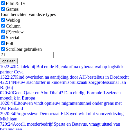
Film & Tv
Games
Toon berichten van deze types
Weblog
Column
(P)review
Special
Poll
Scrollbar gebruiken
opslaan
10
22:40
Datalek bij Bol en de Bijenkorf na cyberaanval op logistiek
partner Ceva
13
22:27
Kind overleden na aanrijding door AH-bestelbus in Dordrecht
4
22:14
Nieuw slachtoffer in kindermisbruikzaak zorgprofessional Jan
B. (66)
0
20:49
Geen Qatar en Abu Dhabi? Dan eindigt Formule 1-seizoen
mogelijk in Europa
10
20:44
Litouwen vindt opnieuw migrantentunnel onder grens met
Wit-Rusland
29
20:34
Progressieve Democraat El-Sayed wint nipt voorverkiezing
Michigan
7
20:24
Accell, moederbedrijf Sparta en Batavus, vraagt uitstel van
betaling aan