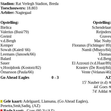
Stadion:
Rat Verlegh Stadion, Breda
Toeschouwers:
18.803
Arbiter:
Nagtegaal
Opstelling:
Opstelling:
Bielica
Schendelaar
Valerius (Busi/79)
Reijnders
Greiml
Graves
v.d.Bergh
Mac Nulty
Kemper
Floranus (Fichtinger/ 89)
Sowah (Kaied/ 66)
Namli (Mbayo/84)
Leemans (Janosek/66)
Thomas
Balard
v.d.Berg
Sauer
El Azzouzi (v.d.Haar/89)
v.Hooijdonk (Kostorz/82)
Krastev (De Rooij/84)
Ómarsson (Paula/66)
Vente (Velanas/46)
Go Ahead Eagles
0 - 3
AZ
15' Nauber (e.d)
44' Goes
74' Addai
Gele kaart:
Adelgaard, Llansana, (Go Ahead Eagles),
Penetra,Smit,Sadiq, (AZ)
Rode kaart:
, Goes (90 3) (AZ)