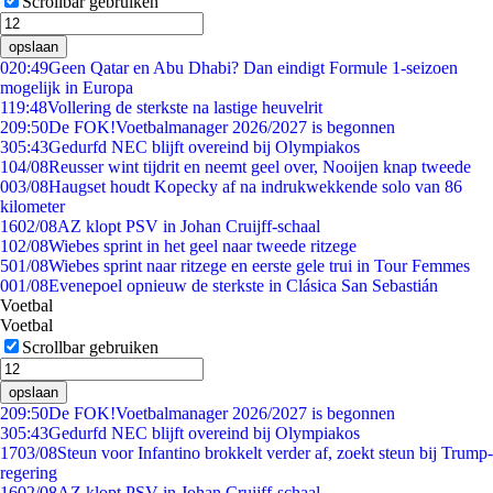
Scrollbar gebruiken
opslaan
0
20:49
Geen Qatar en Abu Dhabi? Dan eindigt Formule 1-seizoen
mogelijk in Europa
1
19:48
Vollering de sterkste na lastige heuvelrit
2
09:50
De FOK!Voetbalmanager 2026/2027 is begonnen
3
05:43
Gedurfd NEC blijft overeind bij Olympiakos
1
04/08
Reusser wint tijdrit en neemt geel over, Nooijen knap tweede
0
03/08
Haugset houdt Kopecky af na indrukwekkende solo van 86
kilometer
16
02/08
AZ klopt PSV in Johan Cruijff-schaal
1
02/08
Wiebes sprint in het geel naar tweede ritzege
5
01/08
Wiebes sprint naar ritzege en eerste gele trui in Tour Femmes
0
01/08
Evenepoel opnieuw de sterkste in Clásica San Sebastián
Voetbal
Voetbal
Scrollbar gebruiken
opslaan
2
09:50
De FOK!Voetbalmanager 2026/2027 is begonnen
3
05:43
Gedurfd NEC blijft overeind bij Olympiakos
17
03/08
Steun voor Infantino brokkelt verder af, zoekt steun bij Trump-
regering
16
02/08
AZ klopt PSV in Johan Cruijff-schaal