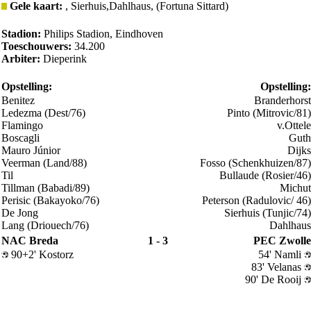
Gele kaart:
, Sierhuis,Dahlhaus, (Fortuna Sittard)
Stadion:
Philips Stadion, Eindhoven
Toeschouwers:
34.200
Arbiter:
Dieperink
Opstelling:
Opstelling:
Benitez
Branderhorst
Ledezma (Dest/76)
Pinto (Mitrovic/81)
Flamingo
v.Ottele
Boscagli
Guth
Mauro Júnior
Dijks
Veerman (Land/88)
Fosso (Schenkhuizen/87)
Til
Bullaude (Rosier/46)
Tillman (Babadi/89)
Michut
Perisic (Bakayoko/76)
Peterson (Radulovic/ 46)
De Jong
Sierhuis (Tunjic/74)
Lang (Driouech/76)
Dahlhaus
NAC Breda
1 - 3
PEC Zwolle
90+2' Kostorz
54' Namli
83' Velanas
90' De Rooij