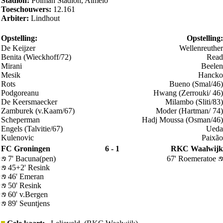
Stadion:
Polman Stadion, Almelo
Toeschouwers:
12.161
Arbiter:
Lindhout
Opstelling:
Opstelling:
De Keijzer
Wellenreuther
Benita (Wieckhoff/72)
Read
Mirani
Beelen
Mesik
Hancko
Rots
Bueno (Smal/46)
Podgoreanu
Hwang (Zerrouki/ 46)
De Keersmaecker
Milambo (Sliti/83)
Zamburek (v.Kaam/67)
Moder (Hartman/ 74)
Scheperman
Hadj Moussa (Osman/46)
Engels (Talvitie/67)
Ueda
Kulenovic
Paixão
FC Groningen
6 - 1
RKC Waalwijk
7' Bacuna(pen)
67' Roemeratoe
45+2' Resink
46' Emeran
50' Resink
60' v.Bergen
89' Seuntjens