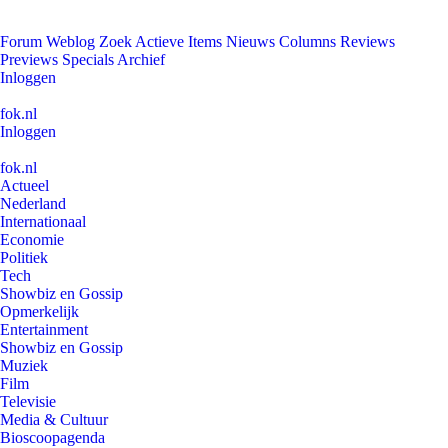
Forum
Weblog
Zoek
Actieve Items
Nieuws
Columns
Reviews
Previews
Specials
Archief
Inloggen
fok.nl
Inloggen
fok.nl
Actueel
Nederland
Internationaal
Economie
Politiek
Tech
Showbiz en Gossip
Opmerkelijk
Entertainment
Showbiz en Gossip
Muziek
Film
Televisie
Media & Cultuur
Bioscoopagenda