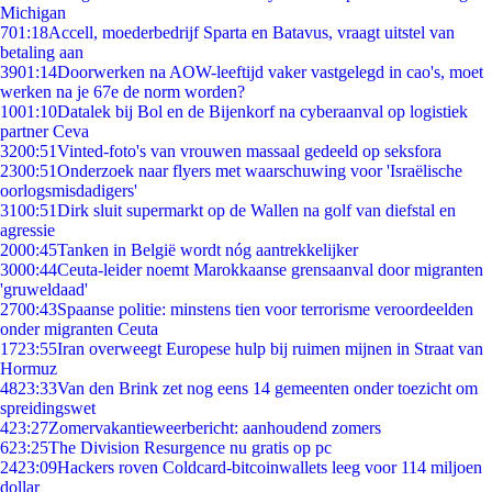
Michigan
7
01:18
Accell, moederbedrijf Sparta en Batavus, vraagt uitstel van
betaling aan
39
01:14
Doorwerken na AOW-leeftijd vaker vastgelegd in cao's, moet
werken na je 67e de norm worden?
10
01:10
Datalek bij Bol en de Bijenkorf na cyberaanval op logistiek
partner Ceva
32
00:51
Vinted-foto's van vrouwen massaal gedeeld op seksfora
23
00:51
Onderzoek naar flyers met waarschuwing voor 'Israëlische
oorlogsmisdadigers'
31
00:51
Dirk sluit supermarkt op de Wallen na golf van diefstal en
agressie
20
00:45
Tanken in België wordt nóg aantrekkelijker
30
00:44
Ceuta-leider noemt Marokkaanse grensaanval door migranten
'gruweldaad'
27
00:43
Spaanse politie: minstens tien voor terrorisme veroordeelden
onder migranten Ceuta
17
23:55
Iran overweegt Europese hulp bij ruimen mijnen in Straat van
Hormuz
48
23:33
Van den Brink zet nog eens 14 gemeenten onder toezicht om
spreidingswet
4
23:27
Zomervakantieweerbericht: aanhoudend zomers
6
23:25
The Division Resurgence nu gratis op pc
24
23:09
Hackers roven Coldcard-bitcoinwallets leeg voor 114 miljoen
dollar