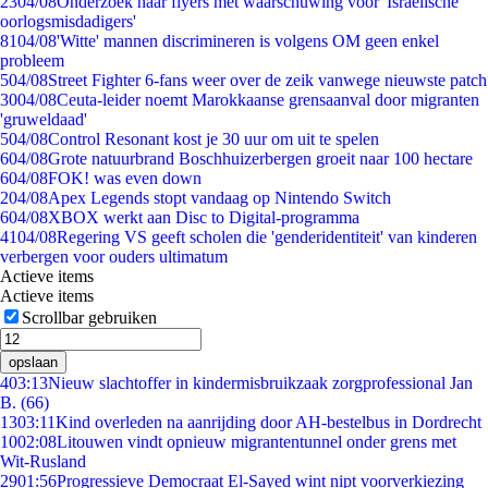
23
04/08
Onderzoek naar flyers met waarschuwing voor 'Israëlische
oorlogsmisdadigers'
81
04/08
'Witte' mannen discrimineren is volgens OM geen enkel
probleem
5
04/08
Street Fighter 6-fans weer over de zeik vanwege nieuwste patch
30
04/08
Ceuta-leider noemt Marokkaanse grensaanval door migranten
'gruweldaad'
5
04/08
Control Resonant kost je 30 uur om uit te spelen
6
04/08
Grote natuurbrand Boschhuizerbergen groeit naar 100 hectare
6
04/08
FOK! was even down
2
04/08
Apex Legends stopt vandaag op Nintendo Switch
6
04/08
XBOX werkt aan Disc to Digital-programma
41
04/08
Regering VS geeft scholen die 'genderidentiteit' van kinderen
verbergen voor ouders ultimatum
Actieve items
Actieve items
Scrollbar gebruiken
opslaan
4
03:13
Nieuw slachtoffer in kindermisbruikzaak zorgprofessional Jan
B. (66)
13
03:11
Kind overleden na aanrijding door AH-bestelbus in Dordrecht
10
02:08
Litouwen vindt opnieuw migrantentunnel onder grens met
Wit-Rusland
29
01:56
Progressieve Democraat El-Sayed wint nipt voorverkiezing