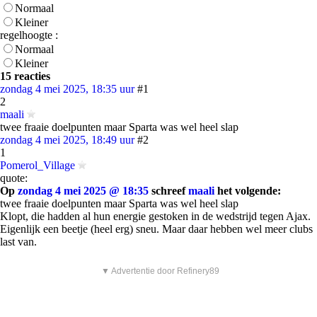
Normaal
Kleiner
regelhoogte :
Normaal
Kleiner
15 reacties
zondag 4 mei 2025, 18:35 uur
#1
2
maali
twee fraaie doelpunten maar Sparta was wel heel slap
zondag 4 mei 2025, 18:49 uur
#2
1
Pomerol_Village
quote:
Op
zondag 4 mei 2025 @ 18:35
schreef
maali
het volgende:
twee fraaie doelpunten maar Sparta was wel heel slap
Klopt, die hadden al hun energie gestoken in de wedstrijd tegen Ajax.
Eigenlijk een beetje (heel erg) sneu. Maar daar hebben wel meer clubs
last van.
▼ Advertentie door Refinery89