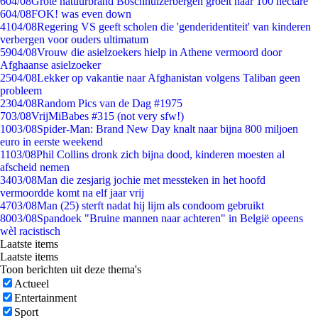
6
04/08
Grote natuurbrand Boschhuizerbergen groeit naar 100 hectare
6
04/08
FOK! was even down
41
04/08
Regering VS geeft scholen die 'genderidentiteit' van kinderen
verbergen voor ouders ultimatum
59
04/08
Vrouw die asielzoekers hielp in Athene vermoord door
Afghaanse asielzoeker
25
04/08
Lekker op vakantie naar Afghanistan volgens Taliban geen
probleem
23
04/08
Random Pics van de Dag #1975
7
03/08
VrijMiBabes #315 (not very sfw!)
10
03/08
Spider-Man: Brand New Day knalt naar bijna 800 miljoen
euro in eerste weekend
11
03/08
Phil Collins dronk zich bijna dood, kinderen moesten al
afscheid nemen
34
03/08
Man die zesjarig jochie met messteken in het hoofd
vermoordde komt na elf jaar vrij
47
03/08
Man (25) sterft nadat hij lijm als condoom gebruikt
80
03/08
Spandoek "Bruine mannen naar achteren" in België opeens
wèl racistisch
Laatste items
Laatste items
Toon berichten uit deze thema's
Actueel
Entertainment
Sport