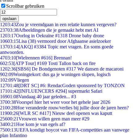
Scrollbar gebruiken
opslaan
12
03:43
Zou je vreemdgaan in een relatie kunnen vergeven?
237
03:38
Afbeeldingen die je gemaakt hebt met AI
12
03:17
Oorlog in Oekraïne #1318 Drone baby drone
106
03:15
Lisa (38) vermoord door Afghaanse asielzoeker
137
03:14
[AKQ] #3384 Topic met vragen. En soms goede
antwoorden.
47
03:10
[Wielrennen #616] Brennan!
6
02:53
[ATP Tour] #169 Tosti Tallon back on fire
12
02:36
[SBS6] De Bondgenoten #317 We dansen de macaroni
9
02:09
Woningtekort: dus ga je woningen slopen, logisch
1
02:09
Vliegen
127
01:48
[DRT SC] #6: RendacGoden sponsored by TONZON
171
01:42
[INFLUENCERS #294] supermarkt Safari
169
01:08
Vandaag 40 jaar geleden... #3
37
00:38
Voorspel hier het weer voor het gehele jaar 2026
21
00:28
Hoe veranderde rouw/verlies bij jullie door de jaren heen?
119
00:26
[WLR SC #417] Nieuw deel openen was kaputt
256
00:21
Vrouwen willen geen man meer #29
34
00:21
Hoe kom je van egels af?
75
00:13
UEFA kondigt boycot van FIFA-competities aan vanwege
plan Infantino