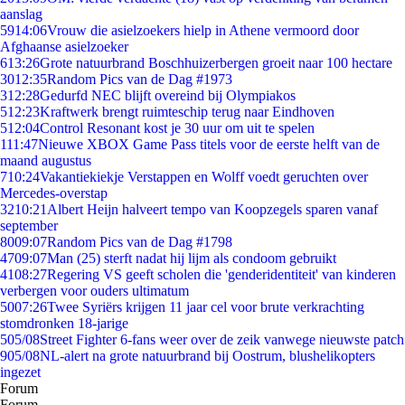
aanslag
59
14:06
Vrouw die asielzoekers hielp in Athene vermoord door
Afghaanse asielzoeker
6
13:26
Grote natuurbrand Boschhuizerbergen groeit naar 100 hectare
30
12:35
Random Pics van de Dag #1973
3
12:28
Gedurfd NEC blijft overeind bij Olympiakos
5
12:23
Kraftwerk brengt ruimteschip terug naar Eindhoven
5
12:04
Control Resonant kost je 30 uur om uit te spelen
1
11:47
Nieuwe XBOX Game Pass titels voor de eerste helft van de
maand augustus
7
10:24
Vakantiekiekje Verstappen en Wolff voedt geruchten over
Mercedes-overstap
32
10:21
Albert Heijn halveert tempo van Koopzegels sparen vanaf
september
80
09:07
Random Pics van de Dag #1798
47
09:07
Man (25) sterft nadat hij lijm als condoom gebruikt
41
08:27
Regering VS geeft scholen die 'genderidentiteit' van kinderen
verbergen voor ouders ultimatum
50
07:26
Twee Syriërs krijgen 11 jaar cel voor brute verkrachting
stomdronken 18-jarige
5
05/08
Street Fighter 6-fans weer over de zeik vanwege nieuwste patch
9
05/08
NL-alert na grote natuurbrand bij Oostrum, blushelikopters
ingezet
Forum
Forum