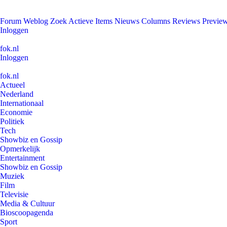
Forum
Weblog
Zoek
Actieve Items
Nieuws
Columns
Reviews
Previe
Inloggen
fok.nl
Inloggen
fok.nl
Actueel
Nederland
Internationaal
Economie
Politiek
Tech
Showbiz en Gossip
Opmerkelijk
Entertainment
Showbiz en Gossip
Muziek
Film
Televisie
Media & Cultuur
Bioscoopagenda
Sport