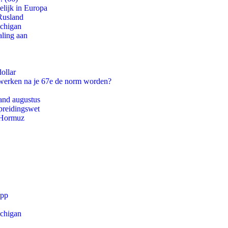
lijk in Europa
Rusland
ichigan
aling aan
ollar
 werken na je 67e de norm worden?
and augustus
preidingswet
n Hormuz
app
ichigan