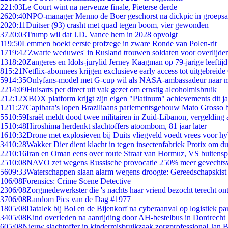
2
21:03
Le Court wint na nerveuze finale, Pieterse derde
26
20:40
NPO-manager Menno de Boer geschorst na dickpic in groeps
20
20:11
Duitser (93) crasht met quad tegen boom, vier gewonden
37
20:03
Trump wil dat J.D. Vance hem in 2028 opvolgt
1
19:50
Lemmen boekt eerste profzege in zware Ronde van Polen-rit
17
19:42
'Zwarte weduwes' in Rusland trouwen soldaten voor overlijden
13
18:20
Zangeres en Idols-jurylid Jerney Kaagman op 79-jarige leeftij
8
15:21
Netflix-abonnees krijgen exclusieve early access tot uitgebreide
59
14:35
Onlyfans-model met G-cup wil als NASA-ambassadeur naar 
22
14:09
Huisarts per direct uit vak gezet om ernstig alcoholmisbruik
2
12:12
XBOX platform krijgt zijn eigen "Platinum" achievements dit ja
12
11:27
Capibara's lopen Braziliaans parlementsgebouw Mato Grosso 
55
10:59
Israël meldt dood twee militairen in Zuid-Libanon, vergeldin
15
10:48
Hiroshima herdenkt slachtoffers atoombom, 81 jaar later
16
10:32
Drone met explosieven bij Duits vliegveld voedt vrees voor hy
34
10:28
Wakker Dier dient klacht in tegen insectenfabriek Protix om 
22
10:16
Iran en Oman eens over route Straat van Hormuz, VS buitensp
25
10:08
NAVO zet wegens Russische provocatie 250% meer gevechtsvl
56
09:33
Waterschappen slaan alarm wegens droogte: Gereedschapskist
1
06/08
Forensics: Crime Scene Detective
23
06/08
Zorgmedewerkster die 's nachts haar vriend bezocht terecht on
37
06/08
Random Pics van de Dag #1977
18
05/08
Datalek bij Bol en de Bijenkorf na cyberaanval op logistiek pa
34
05/08
Kind overleden na aanrijding door AH-bestelbus in Dordrecht
6
05/08
Nieuw slachtoffer in kindermisbruikzaak zorgprofessional Jan B