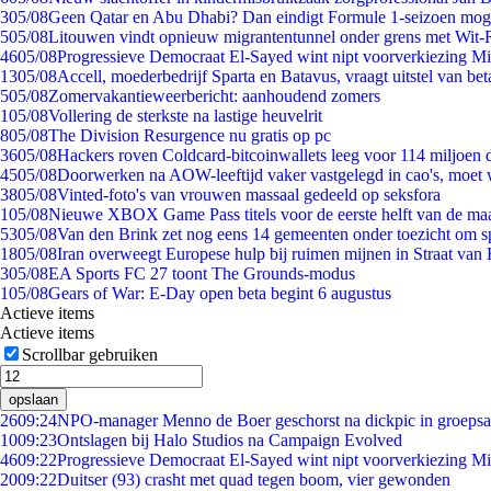
3
05/08
Geen Qatar en Abu Dhabi? Dan eindigt Formule 1-seizoen moge
5
05/08
Litouwen vindt opnieuw migrantentunnel onder grens met Wit-
46
05/08
Progressieve Democraat El-Sayed wint nipt voorverkiezing M
13
05/08
Accell, moederbedrijf Sparta en Batavus, vraagt uitstel van bet
5
05/08
Zomervakantieweerbericht: aanhoudend zomers
1
05/08
Vollering de sterkste na lastige heuvelrit
8
05/08
The Division Resurgence nu gratis op pc
36
05/08
Hackers roven Coldcard-bitcoinwallets leeg voor 114 miljoen d
45
05/08
Doorwerken na AOW-leeftijd vaker vastgelegd in cao's, moet
38
05/08
Vinted-foto's van vrouwen massaal gedeeld op seksfora
1
05/08
Nieuwe XBOX Game Pass titels voor de eerste helft van de ma
53
05/08
Van den Brink zet nog eens 14 gemeenten onder toezicht om s
18
05/08
Iran overweegt Europese hulp bij ruimen mijnen in Straat va
3
05/08
EA Sports FC 27 toont The Grounds-modus
1
05/08
Gears of War: E-Day open beta begint 6 augustus
Actieve items
Actieve items
Scrollbar gebruiken
opslaan
26
09:24
NPO-manager Menno de Boer geschorst na dickpic in groeps
10
09:23
Ontslagen bij Halo Studios na Campaign Evolved
46
09:22
Progressieve Democraat El-Sayed wint nipt voorverkiezing M
20
09:22
Duitser (93) crasht met quad tegen boom, vier gewonden