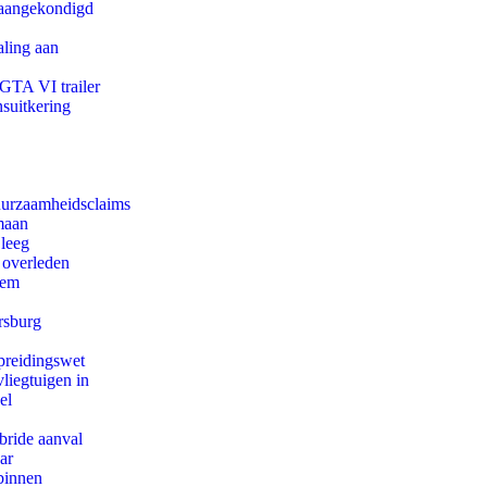
g aangekondigd
aling aan
 GTA VI trailer
suitkering
duurzaamheidsclaims
maan
 leeg
 overleden
eem
rsburg
preidingswet
iegtuigen in
el
bride aanval
ar
binnen