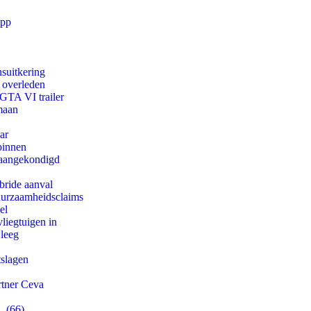
app
suitkering
d overleden
 GTA VI trailer
maan
ar
binnen
g aangekondigd
bride aanval
duurzaamheidsclaims
el
iegtuigen in
 leeg
tslagen
rtner Ceva
. (66)