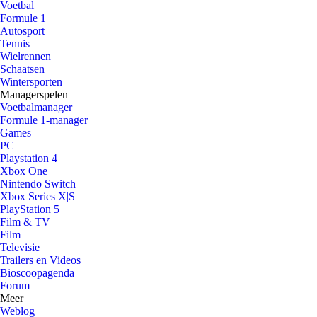
Voetbal
Formule 1
Autosport
Tennis
Wielrennen
Schaatsen
Wintersporten
Managerspelen
Voetbalmanager
Formule 1-manager
Games
PC
Playstation 4
Xbox One
Nintendo Switch
Xbox Series X|S
PlayStation 5
Film & TV
Film
Televisie
Trailers en Videos
Bioscoopagenda
Forum
Meer
Weblog