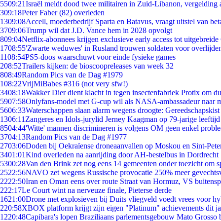
55
09:21
Israël meldt dood twee militairen in Zuid-Libanon, vergeldin
3
09:18
Peter Faber (82) overleden
13
09:08
Accell, moederbedrijf Sparta en Batavus, vraagt uitstel van bet
37
09:06
Trump wil dat J.D. Vance hem in 2028 opvolgt
8
09:04
Netflix-abonnees krijgen exclusieve early access tot uitgebreide
17
08:55
'Zwarte weduwes' in Rusland trouwen soldaten voor overlijden
11
08:54
PS5-doos waarschuwt voor einde fysieke games
2
08:52
Trailers kijken: de bioscoopreleases van week 32
8
08:49
Random Pics van de Dag #1979
1
08:22
VrijMiBabes #316 (not very sfw!)
34
08:18
Wakker Dier dient klacht in tegen insectenfabriek Protix om 
59
07:58
Onlyfans-model met G-cup wil als NASA-ambassadeur naar 
56
06:33
Waterschappen slaan alarm wegens droogte: Gereedschapskist
13
06:11
Zangeres en Idols-jurylid Jerney Kaagman op 79-jarige leeftijd
85
04:44
'Witte' mannen discrimineren is volgens OM geen enkel probl
37
04:13
Random Pics van de Dag #1977
27
03:06
Doden bij Oekraïense droneaanvallen op Moskou en Sint-Pete
34
01:01
Kind overleden na aanrijding door AH-bestelbus in Dordrecht
53
00:28
Van den Brink zet nog eens 14 gemeenten onder toezicht om s
25
22:56
NAVO zet wegens Russische provocatie 250% meer gevechtsvl
22
22:50
Iran en Oman eens over route Straat van Hormuz, VS buitensp
2
22:17
Le Court wint na nerveuze finale, Pieterse derde
16
21:00
Drone met explosieven bij Duits vliegveld voedt vrees voor hy
2
20:58
XBOX platform krijgt zijn eigen "Platinum" achievements dit ja
12
20:48
Capibara's lopen Braziliaans parlementsgebouw Mato Grosso 