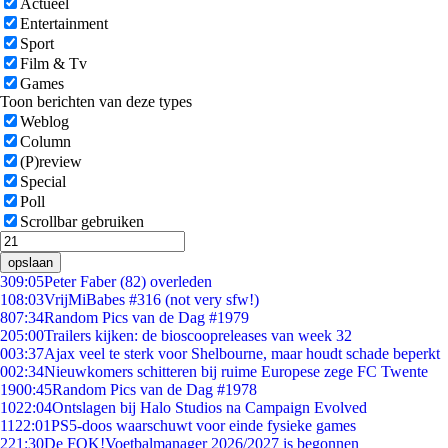
Actueel
Entertainment
Sport
Film & Tv
Games
Toon berichten van deze types
Weblog
Column
(P)review
Special
Poll
Scrollbar gebruiken
opslaan
3
09:05
Peter Faber (82) overleden
1
08:03
VrijMiBabes #316 (not very sfw!)
8
07:34
Random Pics van de Dag #1979
2
05:00
Trailers kijken: de bioscoopreleases van week 32
0
03:37
Ajax veel te sterk voor Shelbourne, maar houdt schade beperkt
0
02:34
Nieuwkomers schitteren bij ruime Europese zege FC Twente
19
00:45
Random Pics van de Dag #1978
10
22:04
Ontslagen bij Halo Studios na Campaign Evolved
11
22:01
PS5-doos waarschuwt voor einde fysieke games
2
21:30
De FOK!Voetbalmanager 2026/2027 is begonnen