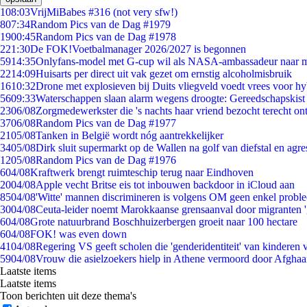
1
08:03
VrijMiBabes #316 (not very sfw!)
8
07:34
Random Pics van de Dag #1979
19
00:45
Random Pics van de Dag #1978
2
21:30
De FOK!Voetbalmanager 2026/2027 is begonnen
59
14:35
Onlyfans-model met G-cup wil als NASA-ambassadeur naar 
22
14:09
Huisarts per direct uit vak gezet om ernstig alcoholmisbruik
16
10:32
Drone met explosieven bij Duits vliegveld voedt vrees voor hy
56
09:33
Waterschappen slaan alarm wegens droogte: Gereedschapskist
23
06/08
Zorgmedewerkster die 's nachts haar vriend bezocht terecht on
37
06/08
Random Pics van de Dag #1977
21
05/08
Tanken in België wordt nóg aantrekkelijker
34
05/08
Dirk sluit supermarkt op de Wallen na golf van diefstal en agre
12
05/08
Random Pics van de Dag #1976
6
04/08
Kraftwerk brengt ruimteschip terug naar Eindhoven
20
04/08
Apple vecht Britse eis tot inbouwen backdoor in iCloud aan
85
04/08
'Witte' mannen discrimineren is volgens OM geen enkel probl
30
04/08
Ceuta-leider noemt Marokkaanse grensaanval door migranten 
6
04/08
Grote natuurbrand Boschhuizerbergen groeit naar 100 hectare
6
04/08
FOK! was even down
41
04/08
Regering VS geeft scholen die 'genderidentiteit' van kinderen
59
04/08
Vrouw die asielzoekers hielp in Athene vermoord door Afghaa
Laatste items
Laatste items
Toon berichten uit deze thema's