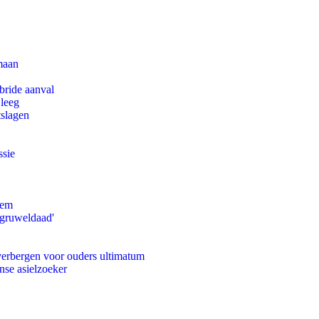
maan
bride aanval
 leeg
tslagen
ssie
eem
'gruweldaad'
 verbergen voor ouders ultimatum
nse asielzoeker