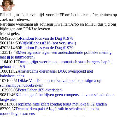
Elke dag maak ik even tijd voor de FP om het internet af te struinen op
zoek naar nieuws.
Part-time werkzaam als adviseur Kwaliteit Arbo en Milieu, dus tijd om
bijdragen aan FOK! te leveren.
Meest gelezen
69492
00:45
Random Pics van de Dag #1978
50015
14:50
VrijMiBabes #316 (not very sfw!)
47028
14:50
Random Pics van de Dag #1979
1335
13:48
Meer agressie tegen een andersluidende politieke mening,
laat jij je intimideren?
1164
10:12
Trump grijpt weer in op automatisch staatsburgerschap bij
geboorte in VS
1080
11:52
Amsterdams dierenasiel DOA overspoeld met
babykonijntjes
1071
09:51
Dikke Van Dale neemt 'vulvalippen' op: 'stigma op
schaamlippen doorbreken'
1029
09:05
Peter Faber (82) overleden
908
11:46
Kabinet geeft bedrijven geen compensatie voor schade door
laagwater
863
11:08
Tropische hitte keert zondag terug met lokaal 32 graden
823
09:37
Denemarken pakt AI-gebruik in scholen aan: extra
mondelinge examens