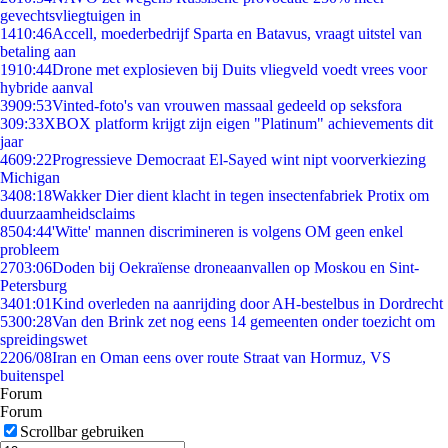
gevechtsvliegtuigen in
14
10:46
Accell, moederbedrijf Sparta en Batavus, vraagt uitstel van
betaling aan
19
10:44
Drone met explosieven bij Duits vliegveld voedt vrees voor
hybride aanval
39
09:53
Vinted-foto's van vrouwen massaal gedeeld op seksfora
3
09:33
XBOX platform krijgt zijn eigen "Platinum" achievements dit
jaar
46
09:22
Progressieve Democraat El-Sayed wint nipt voorverkiezing
Michigan
34
08:18
Wakker Dier dient klacht in tegen insectenfabriek Protix om
duurzaamheidsclaims
85
04:44
'Witte' mannen discrimineren is volgens OM geen enkel
probleem
27
03:06
Doden bij Oekraïense droneaanvallen op Moskou en Sint-
Petersburg
34
01:01
Kind overleden na aanrijding door AH-bestelbus in Dordrecht
53
00:28
Van den Brink zet nog eens 14 gemeenten onder toezicht om
spreidingswet
22
06/08
Iran en Oman eens over route Straat van Hormuz, VS
buitenspel
Forum
Forum
Scrollbar gebruiken