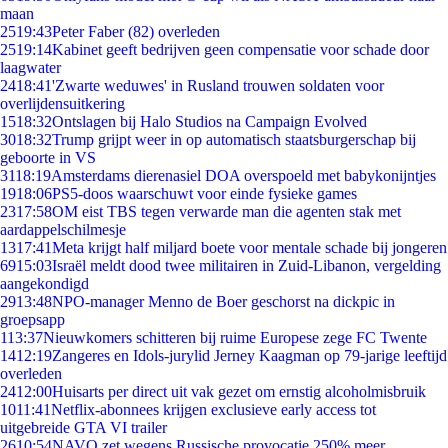
maan
25
19:43
Peter Faber (82) overleden
25
19:14
Kabinet geeft bedrijven geen compensatie voor schade door
laagwater
24
18:41
'Zwarte weduwes' in Rusland trouwen soldaten voor
overlijdensuitkering
15
18:32
Ontslagen bij Halo Studios na Campaign Evolved
30
18:32
Trump grijpt weer in op automatisch staatsburgerschap bij
geboorte in VS
31
18:19
Amsterdams dierenasiel DOA overspoeld met babykonijntjes
19
18:06
PS5-doos waarschuwt voor einde fysieke games
23
17:58
OM eist TBS tegen verwarde man die agenten stak met
aardappelschilmesje
13
17:41
Meta krijgt half miljard boete voor mentale schade bij jongeren
69
15:03
Israël meldt dood twee militairen in Zuid-Libanon, vergelding
aangekondigd
29
13:48
NPO-manager Menno de Boer geschorst na dickpic in
groepsapp
1
13:37
Nieuwkomers schitteren bij ruime Europese zege FC Twente
14
12:19
Zangeres en Idols-jurylid Jerney Kaagman op 79-jarige leeftijd
overleden
24
12:00
Huisarts per direct uit vak gezet om ernstig alcoholmisbruik
10
11:41
Netflix-abonnees krijgen exclusieve early access tot
uitgebreide GTA VI trailer
26
10:54
NAVO zet wegens Russische provocatie 250% meer