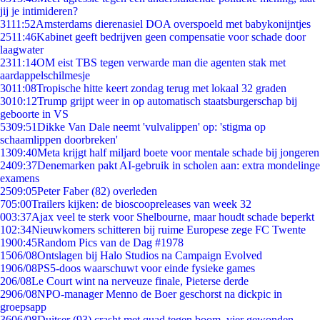
jij je intimideren?
31
11:52
Amsterdams dierenasiel DOA overspoeld met babykonijntjes
25
11:46
Kabinet geeft bedrijven geen compensatie voor schade door
laagwater
23
11:14
OM eist TBS tegen verwarde man die agenten stak met
aardappelschilmesje
30
11:08
Tropische hitte keert zondag terug met lokaal 32 graden
30
10:12
Trump grijpt weer in op automatisch staatsburgerschap bij
geboorte in VS
53
09:51
Dikke Van Dale neemt 'vulvalippen' op: 'stigma op
schaamlippen doorbreken'
13
09:40
Meta krijgt half miljard boete voor mentale schade bij jongeren
24
09:37
Denemarken pakt AI-gebruik in scholen aan: extra mondelinge
examens
25
09:05
Peter Faber (82) overleden
7
05:00
Trailers kijken: de bioscoopreleases van week 32
0
03:37
Ajax veel te sterk voor Shelbourne, maar houdt schade beperkt
1
02:34
Nieuwkomers schitteren bij ruime Europese zege FC Twente
19
00:45
Random Pics van de Dag #1978
15
06/08
Ontslagen bij Halo Studios na Campaign Evolved
19
06/08
PS5-doos waarschuwt voor einde fysieke games
2
06/08
Le Court wint na nerveuze finale, Pieterse derde
29
06/08
NPO-manager Menno de Boer geschorst na dickpic in
groepsapp
36
06/08
Duitser (93) crasht met quad tegen boom, vier gewonden