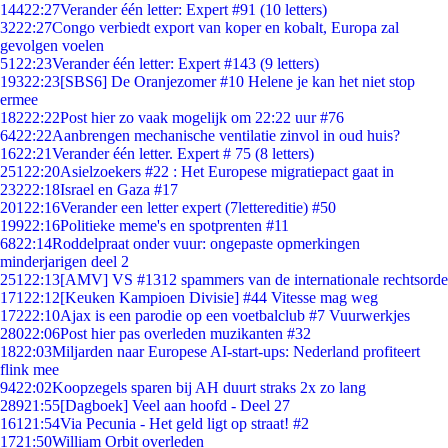
144
22:27
Verander één letter: Expert #91 (10 letters)
32
22:27
Congo verbiedt export van koper en kobalt, Europa zal
gevolgen voelen
51
22:23
Verander één letter: Expert #143 (9 letters)
193
22:23
[SBS6] De Oranjezomer #10 Helene je kan het niet stop
ermee
182
22:22
Post hier zo vaak mogelijk om 22:22 uur #76
64
22:22
Aanbrengen mechanische ventilatie zinvol in oud huis?
16
22:21
Verander één letter. Expert # 75 (8 letters)
251
22:20
Asielzoekers #22 : Het Europese migratiepact gaat in
232
22:18
Israel en Gaza #17
201
22:16
Verander een letter expert (7lettereditie) #50
199
22:16
Politieke meme's en spotprenten #11
68
22:14
Roddelpraat onder vuur: ongepaste opmerkingen
minderjarigen deel 2
251
22:13
[AMV] VS #1312 spammers van de internationale rechtsorde
171
22:12
[Keuken Kampioen Divisie] #44 Vitesse mag weg
172
22:10
Ajax is een parodie op een voetbalclub #7 Vuurwerkjes
280
22:06
Post hier pas overleden muzikanten #32
18
22:03
Miljarden naar Europese AI-start-ups: Nederland profiteert
flink mee
94
22:02
Koopzegels sparen bij AH duurt straks 2x zo lang
289
21:55
[Dagboek] Veel aan hoofd - Deel 27
161
21:54
Via Pecunia - Het geld ligt op straat! #2
17
21:50
William Orbit overleden