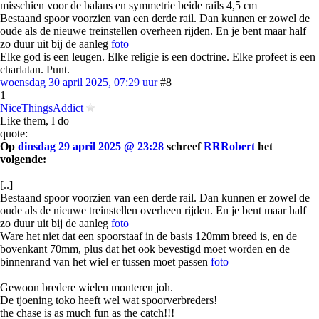
misschien voor de balans en symmetrie beide rails 4,5 cm
Bestaand spoor voorzien van een derde rail. Dan kunnen er zowel de
oude als de nieuwe treinstellen overheen rijden. En je bent maar half
zo duur uit bij de aanleg
foto
Elke god is een leugen. Elke religie is een doctrine. Elke profeet is een
charlatan. Punt.
woensdag 30 april 2025, 07:29 uur
#8
1
NiceThingsAddict
Like them, I do
quote:
Op
dinsdag 29 april 2025 @ 23:28
schreef
RRRobert
het
volgende:
[..]
Bestaand spoor voorzien van een derde rail. Dan kunnen er zowel de
oude als de nieuwe treinstellen overheen rijden. En je bent maar half
zo duur uit bij de aanleg
foto
Ware het niet dat een spoorstaaf in de basis 120mm breed is, en de
bovenkant 70mm, plus dat het ook bevestigd moet worden en de
binnenrand van het wiel er tussen moet passen
foto
Gewoon bredere wielen monteren joh.
De tjoening toko heeft wel wat spoorverbreders!
the chase is as much fun as the catch!!!