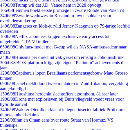
47
06/08
Trump wil dat J.D. Vance hem in 2028 opvolgt
1
06/08
Lemmen boekt eerste profzege in zware Ronde van Polen-rit
24
06/08
'Zwarte weduwes' in Rusland trouwen soldaten voor
overlijdensuitkering
14
06/08
Zangeres en Idols-jurylid Jerney Kaagman op 79-jarige leeftijd
overleden
10
06/08
Netflix-abonnees krijgen exclusieve early access tot
uitgebreide GTA VI trailer
65
06/08
Onlyfans-model met G-cup wil als NASA-ambassadeur naar
maan
24
06/08
Huisarts per direct uit vak gezet om ernstig alcoholmisbruik
3
06/08
XBOX platform krijgt zijn eigen "Platinum" achievements dit
jaar
12
06/08
Capibara's lopen Braziliaans parlementsgebouw Mato Grosso
binnen
69
06/08
Israël meldt dood twee militairen in Zuid-Libanon, vergelding
aangekondigd
15
06/08
Hiroshima herdenkt slachtoffers atoombom, 81 jaar later
19
06/08
Drone met explosieven bij Duits vliegveld voedt vrees voor
hybride aanval
34
06/08
Wakker Dier dient klacht in tegen insectenfabriek Protix om
duurzaamheidsclaims
22
06/08
Iran en Oman eens over route Straat van Hormuz, VS
buitenspel