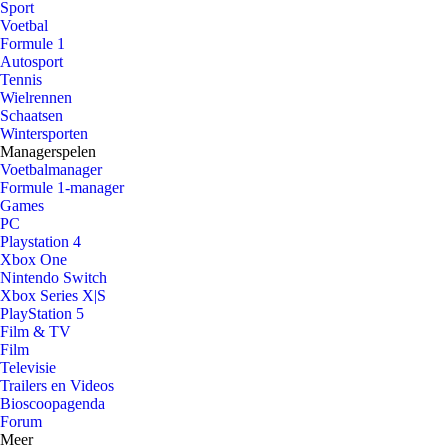
Sport
Voetbal
Formule 1
Autosport
Tennis
Wielrennen
Schaatsen
Wintersporten
Managerspelen
Voetbalmanager
Formule 1-manager
Games
PC
Playstation 4
Xbox One
Nintendo Switch
Xbox Series X|S
PlayStation 5
Film & TV
Film
Televisie
Trailers en Videos
Bioscoopagenda
Forum
Meer