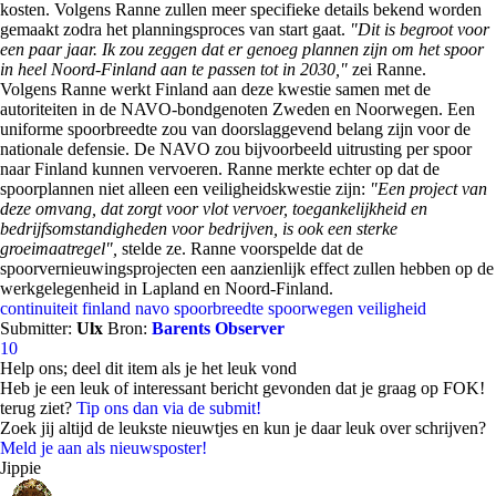
kosten. Volgens Ranne zullen meer specifieke details bekend worden
gemaakt zodra het planningsproces van start gaat.
"Dit is begroot voor
een paar jaar. Ik zou zeggen dat er genoeg plannen zijn om het spoor
in heel Noord-Finland aan te passen tot in 2030,"
zei Ranne.
Volgens Ranne werkt Finland aan deze kwestie samen met de
autoriteiten in de NAVO-bondgenoten Zweden en Noorwegen. Een
uniforme spoorbreedte zou van doorslaggevend belang zijn voor de
nationale defensie. De NAVO zou bijvoorbeeld uitrusting per spoor
naar Finland kunnen vervoeren. Ranne merkte echter op dat de
spoorplannen niet alleen een veiligheidskwestie zijn:
"Een project van
deze omvang, dat zorgt voor vlot vervoer, toegankelijkheid en
bedrijfsomstandigheden voor bedrijven, is ook een sterke
groeimaatregel",
stelde ze. Ranne voorspelde dat de
spoorvernieuwingsprojecten een aanzienlijk effect zullen hebben op de
werkgelegenheid in Lapland en Noord-Finland.
continuiteit
finland
navo
spoorbreedte
spoorwegen
veiligheid
Submitter:
Ulx
Bron:
Barents Observer
10
Help ons; deel dit item als je het leuk vond
Heb je een leuk of interessant bericht gevonden dat je graag op FOK!
terug ziet?
Tip ons dan via de submit!
Zoek jij altijd de leukste nieuwtjes en kun je daar leuk over schrijven?
Meld je aan als nieuwsposter!
Jippie