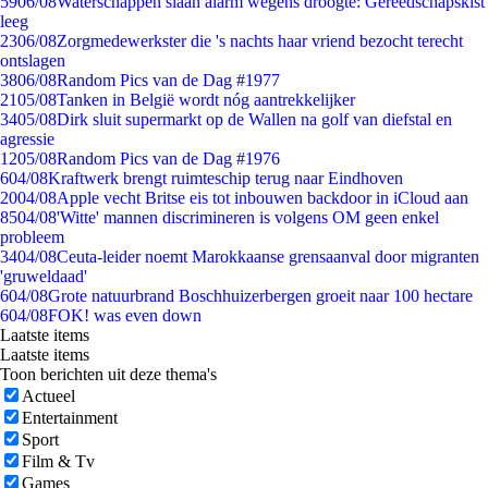
59
06/08
Waterschappen slaan alarm wegens droogte: Gereedschapskist
leeg
23
06/08
Zorgmedewerkster die 's nachts haar vriend bezocht terecht
ontslagen
38
06/08
Random Pics van de Dag #1977
21
05/08
Tanken in België wordt nóg aantrekkelijker
34
05/08
Dirk sluit supermarkt op de Wallen na golf van diefstal en
agressie
12
05/08
Random Pics van de Dag #1976
6
04/08
Kraftwerk brengt ruimteschip terug naar Eindhoven
20
04/08
Apple vecht Britse eis tot inbouwen backdoor in iCloud aan
85
04/08
'Witte' mannen discrimineren is volgens OM geen enkel
probleem
34
04/08
Ceuta-leider noemt Marokkaanse grensaanval door migranten
'gruweldaad'
6
04/08
Grote natuurbrand Boschhuizerbergen groeit naar 100 hectare
6
04/08
FOK! was even down
Laatste items
Laatste items
Toon berichten uit deze thema's
Actueel
Entertainment
Sport
Film & Tv
Games