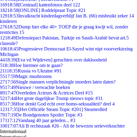
169
18:58
[Centraal] kattenfotoos deel 122
182
18:58
[ONLINE] Roddelpraat Topic #21
129
18:53
Invalkracht kinderdagverblijf Jan B. (66) misbruikt zeker 14
kinderen
276
18:52
Dump hier elke 40+ TOEP die je graag kwijt wil, zonder
restricties 15
12
18:49
Defensiepact Pakistan, Turkije en Saudi-Arabië bevat art.5
clausule?
106
18:45
Progressieve Democraat El-Sayed wint nipt voorverkiezing
Michigan
44
18:39
[Eva vd Wijdeven] geruchten over dakloosheid
5
18:38
Hoe hiermee om te gaan?
211
18:35
Russia vs Ukraine #91
55
17:59
Magic mushrooms
27
17:56
Single mannen verplichtsingle moeders laten daten?
95
17:49
Nieuwe / verwachte boeken
89
17:47
Overleden Acteurs & Actrices Deel #15
52
17:44
Het grote dagelijkse Trump nieuws topic #31
85
17:36
Hoe denkt God echt over homo-seksualiteit? deel 4
123
17:35
[Het Officiële Steam Topic #201] Steamrolled
79
17:19
De Bondgenoten Spoiler Topic #3
171
17:12
Vandaag 40 jaar geleden... #3
100
17:07
Ali B rechtszaak #26 - Ali de bewezen serieverkrachter
Internationaal
Internationaal