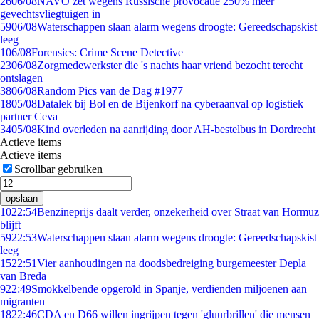
26
06/08
NAVO zet wegens Russische provocatie 250% meer
gevechtsvliegtuigen in
59
06/08
Waterschappen slaan alarm wegens droogte: Gereedschapskist
leeg
1
06/08
Forensics: Crime Scene Detective
23
06/08
Zorgmedewerkster die 's nachts haar vriend bezocht terecht
ontslagen
38
06/08
Random Pics van de Dag #1977
18
05/08
Datalek bij Bol en de Bijenkorf na cyberaanval op logistiek
partner Ceva
34
05/08
Kind overleden na aanrijding door AH-bestelbus in Dordrecht
Actieve items
Actieve items
Scrollbar gebruiken
opslaan
10
22:54
Benzineprijs daalt verder, onzekerheid over Straat van Hormuz
blijft
59
22:53
Waterschappen slaan alarm wegens droogte: Gereedschapskist
leeg
15
22:51
Vier aanhoudingen na doodsbedreiging burgemeester Depla
van Breda
9
22:49
Smokkelbende opgerold in Spanje, verdienden miljoenen aan
migranten
18
22:46
CDA en D66 willen ingrijpen tegen 'gluurbrillen' die mensen