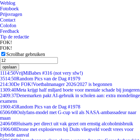
Weblog
Fotoboek
Prijsvragen
Contact
Colofon
Feedback
Tip de redactie
FOK!
FOK!
Scrollbar gebruiken
opslaan
11
14:50
VrijMiBabes #316 (not very sfw!)
35
14:50
Random Pics van de Dag #1979
2
14:30
De FOK!Voetbalmanager 2026/2027 is begonnen
13
09:40
Meta krijgt half miljard boete voor mentale schade bij jongeren
24
09:37
Denemarken pakt AI-gebruik in scholen aan: extra mondelinge
examens
19
00:45
Random Pics van de Dag #1978
65
06/08
Onlyfans-model met G-cup wil als NASA-ambassadeur naar
maan
24
06/08
Huisarts per direct uit vak gezet om ernstig alcoholmisbruik
19
06/08
Drone met explosieven bij Duits vliegveld voedt vrees voor
hybride aanval