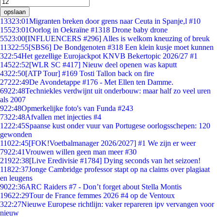
opslaan
133
23:01
Migranten breken door grens naar Ceuta in Spanje,l #10
155
23:01
Oorlog in Oekraïne #1318 Drone baby drone
55
23:00
[INFLUENCERS #296] Alles is welkom kneuzing of breuk
113
22:55
[SBS6] De Bondgenoten #318 Een klein kusje moet kunnen
3
22:54
Het gezellige Eurojackpot KNVB Bekertopic 2026/27 #1
145
22:52
[WLR SC #417] Nieuw deel openen was kaputt
43
22:50
[ATP Tour] #169 Tosti Tallon back on fire
272
22:49
De Avondetappe #176 - Met Ellen ten Damme.
69
22:48
Techniekles verdwijnt uit onderbouw: maar half zo veel uren
als 2007
9
22:48
Opmerkelijke foto's van Funda #243
73
22:48
Afvallen met injecties #4
12
22:45
Spaanse kust onder vuur van Portugese oorlogsschepen: 120
gewonden
110
22:45
[FOK!Voetbalmanager 2026/2027] #1 We zijn er weer
79
22:41
Vrouwen willen geen man meer #30
219
22:38
[Live Eredivisie #1784] Dying seconds van het seizoen!
118
22:37
Jonge Cambridge professor stapt op na claims over plagiaat
en leugens
90
22:36
ARC Raiders #7 - Don’t forget about Stella Montis
196
22:29
Tour de France femmes 2026 #4 op de Ventoux
3
22:27
Nieuwe Europese richtlijn: vaker repareren ipv vervangen voor
nieuw