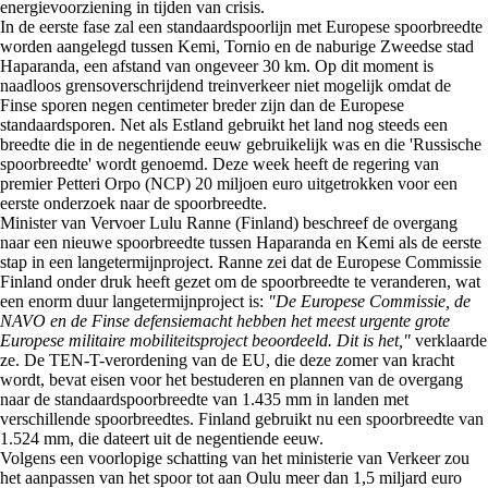
energievoorziening in tijden van crisis.
In de eerste fase zal een standaardspoorlijn met Europese spoorbreedte
worden aangelegd tussen Kemi, Tornio en de naburige Zweedse stad
Haparanda, een afstand van ongeveer 30 km. Op dit moment is
naadloos grensoverschrijdend treinverkeer niet mogelijk omdat de
Finse sporen negen centimeter breder zijn dan de Europese
standaardsporen. Net als Estland gebruikt het land nog steeds een
breedte die in de negentiende eeuw gebruikelijk was en die 'Russische
spoorbreedte' wordt genoemd. Deze week heeft de regering van
premier Petteri Orpo (NCP) 20 miljoen euro uitgetrokken voor een
eerste onderzoek naar de spoorbreedte.
Minister van Vervoer Lulu Ranne (Finland) beschreef de overgang
naar een nieuwe spoorbreedte tussen Haparanda en Kemi als de eerste
stap in een langetermijnproject. Ranne zei dat de Europese Commissie
Finland onder druk heeft gezet om de spoorbreedte te veranderen, wat
een enorm duur langetermijnproject is:
"De Europese Commissie, de
NAVO en de Finse defensiemacht hebben het meest urgente grote
Europese militaire mobiliteitsproject beoordeeld. Dit is het,"
verklaarde
ze. De TEN-T-verordening van de EU, die deze zomer van kracht
wordt, bevat eisen voor het bestuderen en plannen van de overgang
naar de standaardspoorbreedte van 1.435 mm in landen met
verschillende spoorbreedtes. Finland gebruikt nu een spoorbreedte van
1.524 mm, die dateert uit de negentiende eeuw.
Volgens een voorlopige schatting van het ministerie van Verkeer zou
het aanpassen van het spoor tot aan Oulu meer dan 1,5 miljard euro