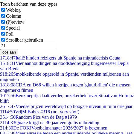
Toon berichten van deze types
Weblog
Column
(P)review
Special
Poll
Scrollbar gebruiken
opslaan
17
18:47
Italië hindert reizigers uit Spanje na migratiecrisis Ceuta
15
18:31
Vier aanhoudingen na doodsbedreiging burgemeester Depla
van Breda
9
18:26
Smokkelbende opgerold in Spanje, verdienden miljoenen aan
migranten
18
18:08
CDA en D66 willen ingrijpen tegen 'gluurbrillen' die mensen
ongemerkt filmen
10
17:56
Benzineprijs daalt verder, onzekerheid over Straat van Hormuz
blijft
26
17:47
Voedselprijzen wereldwijd op hoogste niveau in ruim drie jaar
11
14:50
VrijMiBabes #316 (not very sfw!)
35
14:50
Random Pics van de Dag #1979
21
14:33
Quake krijgt na 30 jaar een gratis uitbreiding
2
14:30
De FOK!Voetbalmanager 2026/2027 is begonnen
63
13:48
Meer agressie tegen een andersluidende politieke mening, laat