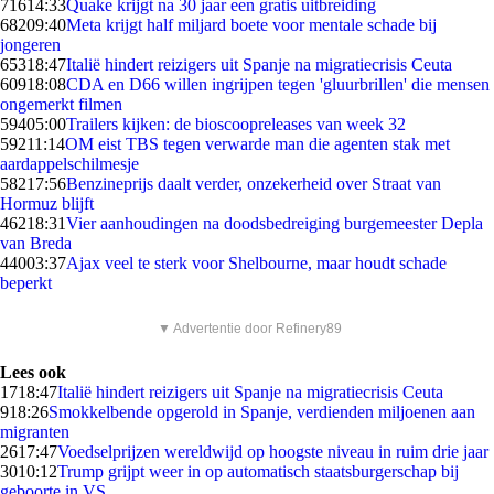
716
14:33
Quake krijgt na 30 jaar een gratis uitbreiding
682
09:40
Meta krijgt half miljard boete voor mentale schade bij
jongeren
653
18:47
Italië hindert reizigers uit Spanje na migratiecrisis Ceuta
609
18:08
CDA en D66 willen ingrijpen tegen 'gluurbrillen' die mensen
ongemerkt filmen
594
05:00
Trailers kijken: de bioscoopreleases van week 32
592
11:14
OM eist TBS tegen verwarde man die agenten stak met
aardappelschilmesje
582
17:56
Benzineprijs daalt verder, onzekerheid over Straat van
Hormuz blijft
462
18:31
Vier aanhoudingen na doodsbedreiging burgemeester Depla
van Breda
440
03:37
Ajax veel te sterk voor Shelbourne, maar houdt schade
beperkt
▼ Advertentie door Refinery89
Lees ook
17
18:47
Italië hindert reizigers uit Spanje na migratiecrisis Ceuta
9
18:26
Smokkelbende opgerold in Spanje, verdienden miljoenen aan
migranten
26
17:47
Voedselprijzen wereldwijd op hoogste niveau in ruim drie jaar
30
10:12
Trump grijpt weer in op automatisch staatsburgerschap bij
geboorte in VS