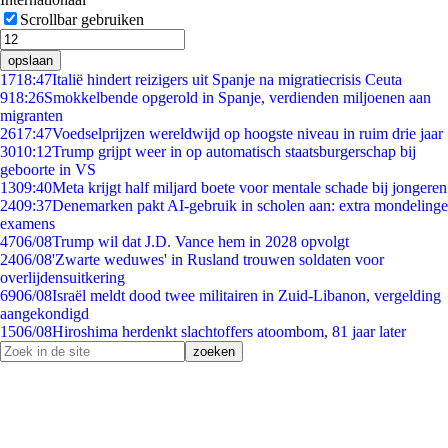
Scrollbar gebruiken
opslaan
17
18:47
Italië hindert reizigers uit Spanje na migratiecrisis Ceuta
9
18:26
Smokkelbende opgerold in Spanje, verdienden miljoenen aan
migranten
26
17:47
Voedselprijzen wereldwijd op hoogste niveau in ruim drie jaar
30
10:12
Trump grijpt weer in op automatisch staatsburgerschap bij
geboorte in VS
13
09:40
Meta krijgt half miljard boete voor mentale schade bij jongeren
24
09:37
Denemarken pakt AI-gebruik in scholen aan: extra mondelinge
examens
47
06/08
Trump wil dat J.D. Vance hem in 2028 opvolgt
24
06/08
'Zwarte weduwes' in Rusland trouwen soldaten voor
overlijdensuitkering
69
06/08
Israël meldt dood twee militairen in Zuid-Libanon, vergelding
aangekondigd
15
06/08
Hiroshima herdenkt slachtoffers atoombom, 81 jaar later