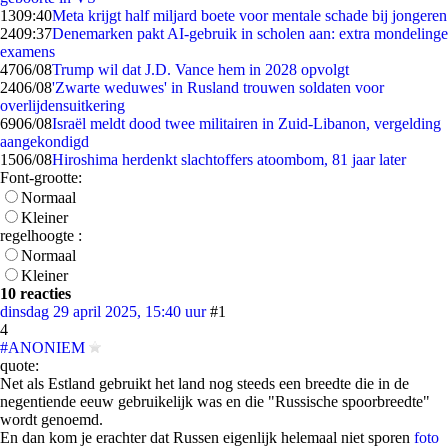
13
09:40
Meta krijgt half miljard boete voor mentale schade bij jongeren
24
09:37
Denemarken pakt AI-gebruik in scholen aan: extra mondelinge
examens
47
06/08
Trump wil dat J.D. Vance hem in 2028 opvolgt
24
06/08
'Zwarte weduwes' in Rusland trouwen soldaten voor
overlijdensuitkering
69
06/08
Israël meldt dood twee militairen in Zuid-Libanon, vergelding
aangekondigd
15
06/08
Hiroshima herdenkt slachtoffers atoombom, 81 jaar later
Font-grootte:
Normaal
Kleiner
regelhoogte :
Normaal
Kleiner
10 reacties
dinsdag 29 april 2025, 15:40 uur
#1
4
#ANONIEM
quote:
Net als Estland gebruikt het land nog steeds een breedte die in de
negentiende eeuw gebruikelijk was en die "Russische spoorbreedte"
wordt genoemd.
En dan kom je erachter dat Russen eigenlijk helemaal niet sporen
foto