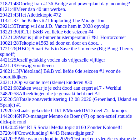
218
21:48
Oorlog Iran #136 Bridge and powerplant day incoming?
81
21:48
Meer dan 40 uur werken.
294
21:43
Het Atletiektopic #72
113
21:37
The Killers #21 Imploding The Mirage Tour
39
21:35
Trump wil dat J.D. Vance hem in 2028 opvolgt
182
21:30
[RTL] B&B vol liefde 6de seizoen #4
173
21:28
Wat is jullie binnenhuistemperatuur? #81 Horrorzomer
100
21:28
Teltopic #1563 tel door en door en door....
17
21:26
[HBO] Stuart Fails to Save the Universe (Big Bang Theory
spinoff)
44
21:25
Jezelf gelukkig voelen als vrijgezelle vijftiger
42
21:19
Eeuwig voortleven
248
21:13
[Videoland] B&B vol liefde 6de seizoen #1 voor de
vooruitkijkers
24
21:12
Op vakantie met (kleine) kinderen #30
143
21:08
Zaken waar je je echt dood aan ergert #17 - Werklui
248
20:58
Afbeeldingen die je gemaakt hebt met AI
255
20:58
Totale zonsverduistering 12-08-2026 (Groenland, IJsland en
Spanje) #1
179
20:53
Laatst gekochte CD/LP/MuziekDVD deel 75 | koopjes
144
20:46
NPO-manager Menno de Boer (47) op non-actief stuurde
dick-pic rond
118
20:45
Het RLS Social Media-topic #160 Zonder Kolonel!!
37
20:44
[Crowdfunding] #443 Rentestijgingen?
241
20:39
Wie gaan er dood in 2026?Post met een vleugje cynisme de