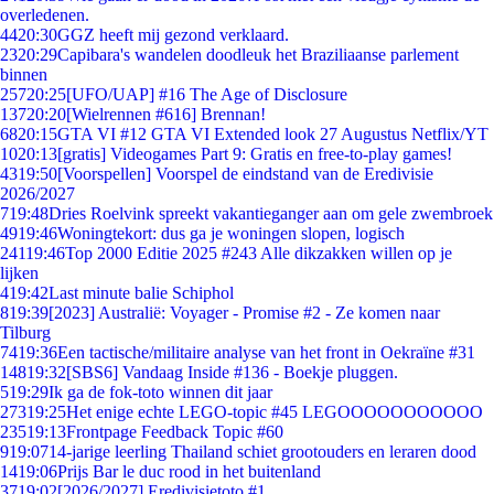
overledenen.
44
20:30
GGZ heeft mij gezond verklaard.
23
20:29
Capibara's wandelen doodleuk het Braziliaanse parlement
binnen
257
20:25
[UFO/UAP] #16 The Age of Disclosure
137
20:20
[Wielrennen #616] Brennan!
68
20:15
GTA VI #12 GTA VI Extended look 27 Augustus Netflix/YT
10
20:13
[gratis] Videogames Part 9: Gratis en free-to-play games!
43
19:50
[Voorspellen] Voorspel de eindstand van de Eredivisie
2026/2027
7
19:48
Dries Roelvink spreekt vakantieganger aan om gele zwembroek
49
19:46
Woningtekort: dus ga je woningen slopen, logisch
241
19:46
Top 2000 Editie 2025 #243 Alle dikzakken willen op je
lijken
4
19:42
Last minute balie Schiphol
8
19:39
[2023] Australië: Voyager - Promise #2 - Ze komen naar
Tilburg
74
19:36
Een tactische/militaire analyse van het front in Oekraïne #31
148
19:32
[SBS6] Vandaag Inside #136 - Boekje pluggen.
5
19:29
Ik ga de fok-toto winnen dit jaar
273
19:25
Het enige echte LEGO-topic #45 LEGOOOOOOOOOOO
235
19:13
Frontpage Feedback Topic #60
9
19:07
14-jarige leerling Thailand schiet grootouders en leraren dood
14
19:06
Prijs Bar le duc rood in het buitenland
37
19:02
[2026/2027] Eredivisietoto #1