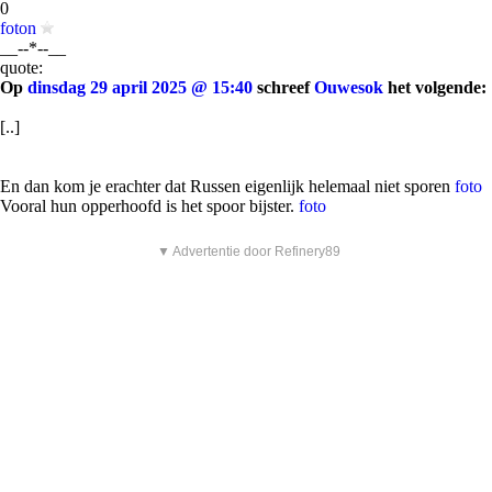
0
foton
__--*--__
quote:
Op
dinsdag 29 april 2025 @ 15:40
schreef
Ouwesok
het volgende:
[..]
En dan kom je erachter dat Russen eigenlijk helemaal niet sporen
foto
Vooral hun opperhoofd is het spoor bijster.
foto
▼ Advertentie door Refinery89