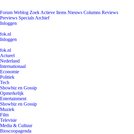
Forum
Weblog
Zoek
Actieve Items
Nieuws
Columns
Reviews
Previews
Specials
Archief
Inloggen
fok.nl
Inloggen
fok.nl
Actueel
Nederland
Internationaal
Economie
Politiek
Tech
Showbiz en Gossip
Opmerkelijk
Entertainment
Showbiz en Gossip
Muziek
Film
Televisie
Media & Cultuur
Bioscoopagenda