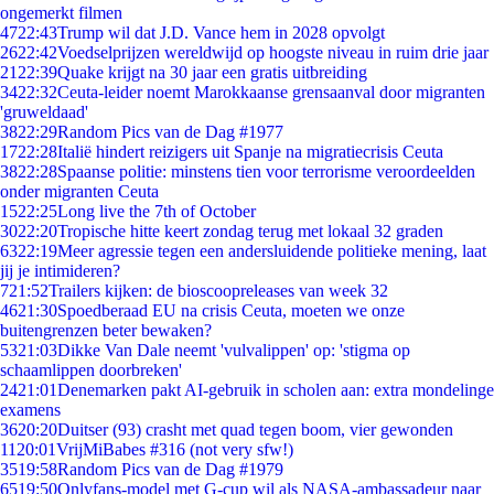
ongemerkt filmen
47
22:43
Trump wil dat J.D. Vance hem in 2028 opvolgt
26
22:42
Voedselprijzen wereldwijd op hoogste niveau in ruim drie jaar
21
22:39
Quake krijgt na 30 jaar een gratis uitbreiding
34
22:32
Ceuta-leider noemt Marokkaanse grensaanval door migranten
'gruweldaad'
38
22:29
Random Pics van de Dag #1977
17
22:28
Italië hindert reizigers uit Spanje na migratiecrisis Ceuta
38
22:28
Spaanse politie: minstens tien voor terrorisme veroordeelden
onder migranten Ceuta
15
22:25
Long live the 7th of October
30
22:20
Tropische hitte keert zondag terug met lokaal 32 graden
63
22:19
Meer agressie tegen een andersluidende politieke mening, laat
jij je intimideren?
7
21:52
Trailers kijken: de bioscoopreleases van week 32
46
21:30
Spoedberaad EU na crisis Ceuta, moeten we onze
buitengrenzen beter bewaken?
53
21:03
Dikke Van Dale neemt 'vulvalippen' op: 'stigma op
schaamlippen doorbreken'
24
21:01
Denemarken pakt AI-gebruik in scholen aan: extra mondelinge
examens
36
20:20
Duitser (93) crasht met quad tegen boom, vier gewonden
11
20:01
VrijMiBabes #316 (not very sfw!)
35
19:58
Random Pics van de Dag #1979
65
19:50
Onlyfans-model met G-cup wil als NASA-ambassadeur naar