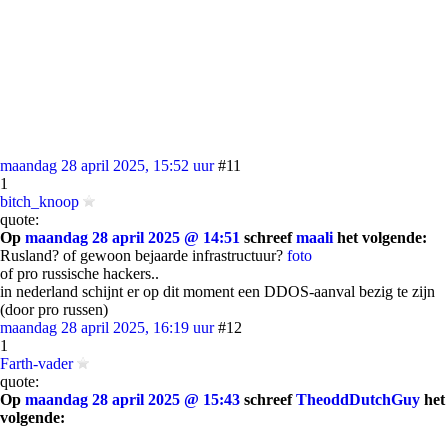
maandag 28 april 2025, 15:52 uur
#11
1
bitch_knoop
quote:
Op
maandag 28 april 2025 @ 14:51
schreef
maali
het volgende:
Rusland? of gewoon bejaarde infrastructuur?
foto
of pro russische hackers..
in nederland schijnt er op dit moment een DDOS-aanval bezig te zijn
(door pro russen)
maandag 28 april 2025, 16:19 uur
#12
1
Farth-vader
quote:
Op
maandag 28 april 2025 @ 15:43
schreef
TheoddDutchGuy
het
volgende: