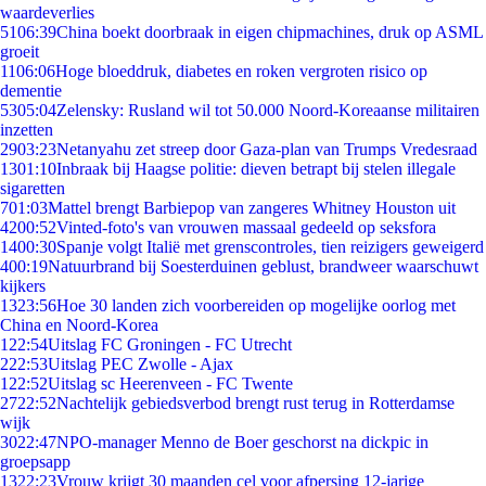
waardeverlies
51
06:39
China boekt doorbraak in eigen chipmachines, druk op ASML
groeit
11
06:06
Hoge bloeddruk, diabetes en roken vergroten risico op
dementie
53
05:04
Zelensky: Rusland wil tot 50.000 Noord-Koreaanse militairen
inzetten
29
03:23
Netanyahu zet streep door Gaza-plan van Trumps Vredesraad
13
01:10
Inbraak bij Haagse politie: dieven betrapt bij stelen illegale
sigaretten
7
01:03
Mattel brengt Barbiepop van zangeres Whitney Houston uit
42
00:52
Vinted-foto's van vrouwen massaal gedeeld op seksfora
14
00:30
Spanje volgt Italië met grenscontroles, tien reizigers geweigerd
4
00:19
Natuurbrand bij Soesterduinen geblust, brandweer waarschuwt
kijkers
13
23:56
Hoe 30 landen zich voorbereiden op mogelijke oorlog met
China en Noord-Korea
1
22:54
Uitslag FC Groningen - FC Utrecht
2
22:53
Uitslag PEC Zwolle - Ajax
1
22:52
Uitslag sc Heerenveen - FC Twente
27
22:52
Nachtelijk gebiedsverbod brengt rust terug in Rotterdamse
wijk
30
22:47
NPO-manager Menno de Boer geschorst na dickpic in
groepsapp
13
22:23
Vrouw krijgt 30 maanden cel voor afpersing 12-jarige