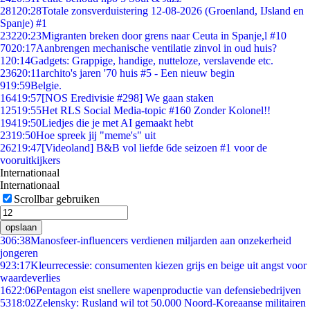
281
20:28
Totale zonsverduistering 12-08-2026 (Groenland, IJsland en
Spanje) #1
232
20:23
Migranten breken door grens naar Ceuta in Spanje,l #10
70
20:17
Aanbrengen mechanische ventilatie zinvol in oud huis?
1
20:14
Gadgets: Grappige, handige, nutteloze, verslavende etc.
236
20:11
archito's jaren '70 huis #5 - Een nieuw begin
9
19:59
Belgie.
164
19:57
[NOS Eredivisie #298] We gaan staken
125
19:55
Het RLS Social Media-topic #160 Zonder Kolonel!!
194
19:50
Liedjes die je met AI gemaakt hebt
23
19:50
Hoe spreek jij "meme's" uit
262
19:47
[Videoland] B&B vol liefde 6de seizoen #1 voor de
vooruitkijkers
Internationaal
Internationaal
Scrollbar gebruiken
opslaan
3
06:38
Manosfeer-influencers verdienen miljarden aan onzekerheid
jongeren
9
23:17
Kleurrecessie: consumenten kiezen grijs en beige uit angst voor
waardeverlies
16
22:06
Pentagon eist snellere wapenproductie van defensiebedrijven
53
18:02
Zelensky: Rusland wil tot 50.000 Noord-Koreaanse militairen