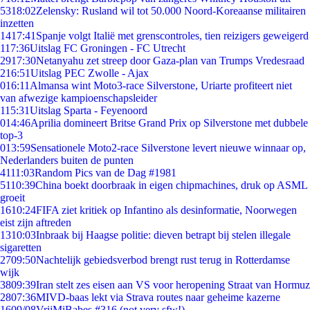
53
18:02
Zelensky: Rusland wil tot 50.000 Noord-Koreaanse militairen
inzetten
14
17:41
Spanje volgt Italië met grenscontroles, tien reizigers geweigerd
1
17:36
Uitslag FC Groningen - FC Utrecht
29
17:30
Netanyahu zet streep door Gaza-plan van Trumps Vredesraad
2
16:51
Uitslag PEC Zwolle - Ajax
0
16:11
Almansa wint Moto3-race Silverstone, Uriarte profiteert niet
van afwezige kampioenschapsleider
1
15:31
Uitslag Sparta - Feyenoord
0
14:46
Aprilia domineert Britse Grand Prix op Silverstone met dubbele
top-3
0
13:59
Sensationele Moto2-race Silverstone levert nieuwe winnaar op,
Nederlanders buiten de punten
41
11:03
Random Pics van de Dag #1981
51
10:39
China boekt doorbraak in eigen chipmachines, druk op ASML
groeit
16
10:24
FIFA ziet kritiek op Infantino als desinformatie, Noorwegen
eist zijn aftreden
13
10:03
Inbraak bij Haagse politie: dieven betrapt bij stelen illegale
sigaretten
27
09:50
Nachtelijk gebiedsverbod brengt rust terug in Rotterdamse
wijk
38
09:39
Iran stelt zes eisen aan VS voor heropening Straat van Hormuz
28
07:36
MIVD-baas lekt via Strava routes naar geheime kazerne
16
09/08
VrijMiBabes #316 (not very sfw!)