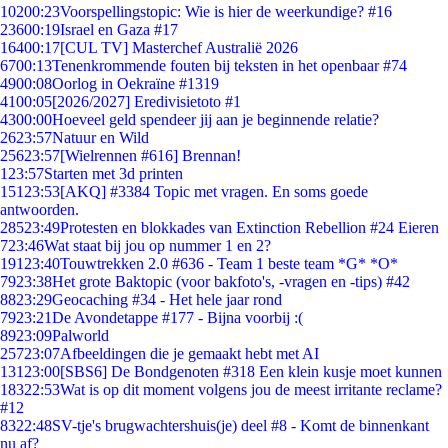
102
00:23
Voorspellingstopic: Wie is hier de weerkundige? #16
236
00:19
Israel en Gaza #17
164
00:17
[CUL TV] Masterchef Australië 2026
67
00:13
Tenenkrommende fouten bij teksten in het openbaar #74
49
00:08
Oorlog in Oekraïne #1319
41
00:05
[2026/2027] Eredivisietoto #1
43
00:00
Hoeveel geld spendeer jij aan je beginnende relatie?
26
23:57
Natuur en Wild
256
23:57
[Wielrennen #616] Brennan!
1
23:57
Starten met 3d printen
151
23:53
[AKQ] #3384 Topic met vragen. En soms goede
antwoorden.
285
23:49
Protesten en blokkades van Extinction Rebellion #24 Eieren
7
23:46
Wat staat bij jou op nummer 1 en 2?
191
23:40
Touwtrekken 2.0 #636 - Team 1 beste team *G* *O*
79
23:38
Het grote Baktopic (voor bakfoto's, -vragen en -tips) #42
88
23:29
Geocaching #34 - Het hele jaar rond
79
23:21
De Avondetappe #177 - Bijna voorbij :(
89
23:09
Palworld
257
23:07
Afbeeldingen die je gemaakt hebt met AI
131
23:00
[SBS6] De Bondgenoten #318 Een klein kusje moet kunnen
183
22:53
Wat is op dit moment volgens jou de meest irritante reclame?
#12
83
22:48
SV-tje's brugwachtershuis(je) deel #8 - Komt de binnenkant
nu af?