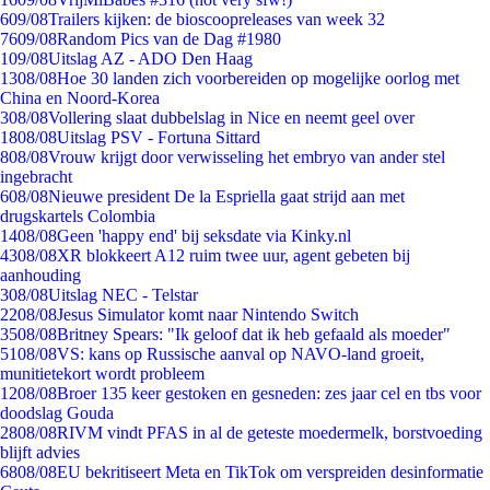
6
09/08
Trailers kijken: de bioscoopreleases van week 32
76
09/08
Random Pics van de Dag #1980
1
09/08
Uitslag AZ - ADO Den Haag
13
08/08
Hoe 30 landen zich voorbereiden op mogelijke oorlog met
China en Noord-Korea
3
08/08
Vollering slaat dubbelslag in Nice en neemt geel over
18
08/08
Uitslag PSV - Fortuna Sittard
8
08/08
Vrouw krijgt door verwisseling het embryo van ander stel
ingebracht
6
08/08
Nieuwe president De la Espriella gaat strijd aan met
drugskartels Colombia
14
08/08
Geen 'happy end' bij seksdate via Kinky.nl
43
08/08
XR blokkeert A12 ruim twee uur, agent gebeten bij
aanhouding
3
08/08
Uitslag NEC - Telstar
22
08/08
Jesus Simulator komt naar Nintendo Switch
35
08/08
Britney Spears: "Ik geloof dat ik heb gefaald als moeder"
51
08/08
VS: kans op Russische aanval op NAVO-land groeit,
munitietekort wordt probleem
12
08/08
Broer 135 keer gestoken en gesneden: zes jaar cel en tbs voor
doodslag Gouda
28
08/08
RIVM vindt PFAS in al de geteste moedermelk, borstvoeding
blijft advies
68
08/08
EU bekritiseert Meta en TikTok om verspreiden desinformatie