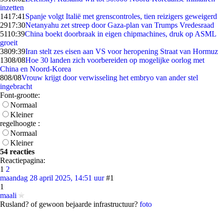
inzetten
14
17:41
Spanje volgt Italië met grenscontroles, tien reizigers geweigerd
29
17:30
Netanyahu zet streep door Gaza-plan van Trumps Vredesraad
51
10:39
China boekt doorbraak in eigen chipmachines, druk op ASML
groeit
38
09:39
Iran stelt zes eisen aan VS voor heropening Straat van Hormuz
13
08/08
Hoe 30 landen zich voorbereiden op mogelijke oorlog met
China en Noord-Korea
8
08/08
Vrouw krijgt door verwisseling het embryo van ander stel
ingebracht
Font-grootte:
Normaal
Kleiner
regelhoogte :
Normaal
Kleiner
54 reacties
Reactiepagina:
1
2
maandag 28 april 2025, 14:51 uur
#1
1
maali
Rusland? of gewoon bejaarde infrastructuur?
foto