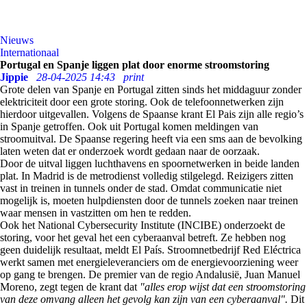
Nieuws
Internationaal
Portugal en Spanje liggen plat door enorme stroomstoring
Jippie
28-04-2025 14:43
print
Grote delen van Spanje en Portugal zitten sinds het middaguur zonder
elektriciteit door een grote storing. Ook de telefoonnetwerken zijn
hierdoor uitgevallen. Volgens de Spaanse krant El Pais zijn alle regio’s
in Spanje getroffen. Ook uit Portugal komen meldingen van
stroomuitval. De Spaanse regering heeft via een sms aan de bevolking
laten weten dat er onderzoek wordt gedaan naar de oorzaak.
Door de uitval liggen luchthavens en spoornetwerken in beide landen
plat. In Madrid is de metrodienst volledig stilgelegd. Reizigers zitten
vast in treinen in tunnels onder de stad. Omdat communicatie niet
mogelijk is, moeten hulpdiensten door de tunnels zoeken naar treinen
waar mensen in vastzitten om hen te redden.
Ook het National Cybersecurity Institute (INCIBE) onderzoekt de
storing, voor het geval het een cyberaanval betreft. Ze hebben nog
geen duidelijk resultaat, meldt El País. Stroomnetbedrijf Red Eléctrica
werkt samen met energieleveranciers om de energievoorziening weer
op gang te brengen. De premier van de regio Andalusië, Juan Manuel
Moreno, zegt tegen de krant dat
"alles erop wijst dat een stroomstoring
van deze omvang alleen het gevolg kan zijn van een cyberaanval".
Dit