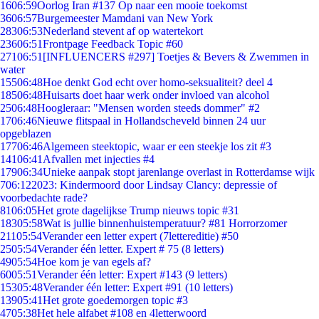
16
06:59
Oorlog Iran #137 Op naar een mooie toekomst
36
06:57
Burgemeester Mamdani van New York
283
06:53
Nederland stevent af op watertekort
236
06:51
Frontpage Feedback Topic #60
271
06:51
[INFLUENCERS #297] Toetjes & Bevers & Zwemmen in
water
155
06:48
Hoe denkt God echt over homo-seksualiteit? deel 4
185
06:48
Huisarts doet haar werk onder invloed van alcohol
25
06:48
Hoogleraar: "Mensen worden steeds dommer" #2
17
06:46
Nieuwe flitspaal in Hollandscheveld binnen 24 uur
opgeblazen
177
06:46
Algemeen steektopic, waar er een steekje los zit #3
141
06:41
Afvallen met injecties #4
179
06:34
Unieke aanpak stopt jarenlange overlast in Rotterdamse wijk
7
06:12
2023: Kindermoord door Lindsay Clancy: depressie of
voorbedachte rade?
81
06:05
Het grote dagelijkse Trump nieuws topic #31
183
05:58
Wat is jullie binnenhuistemperatuur? #81 Horrorzomer
211
05:54
Verander een letter expert (7lettereditie) #50
25
05:54
Verander één letter. Expert # 75 (8 letters)
49
05:54
Hoe kom je van egels af?
60
05:51
Verander één letter: Expert #143 (9 letters)
153
05:48
Verander één letter: Expert #91 (10 letters)
139
05:41
Het grote goedemorgen topic #3
47
05:38
Het hele alfabet #108 en 4letterwoord