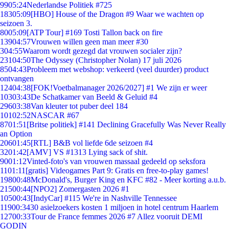
99
05:24
Nederlandse Politiek #725
183
05:09
[HBO] House of the Dragon #9 Waar we wachten op
seizoen 3.
80
05:09
[ATP Tour] #169 Tosti Tallon back on fire
139
04:57
Vrouwen willen geen man meer #30
3
04:55
Waarom wordt gezegd dat vrouwen socialer zijn?
231
04:50
The Odyssey (Christopher Nolan) 17 juli 2026
85
04:43
Probleem met webshop: verkeerd (veel duurder) product
ontvangen
124
04:38
[FOK!Voetbalmanager 2026/2027] #1 We zijn er weer
103
03:43
De Schatkamer van Beeld & Geluid #4
296
03:38
Van kleuter tot puber deel 184
101
02:52
NASCAR #67
87
01:51
[Britse politiek] #141 Declining Gracefully Was Never Really
an Option
206
01:45
[RTL] B&B vol liefde 6de seizoen #4
32
01:42
[AMV] VS #1313 Lying sack of shit.
90
01:12
Vinted-foto's van vrouwen massaal gedeeld op seksfora
11
01:11
[gratis] Videogames Part 9: Gratis en free-to-play games!
198
00:48
McDonald's, Burger King en KFC #82 - Meer korting a.u.b.
215
00:44
[NPO2] Zomergasten 2026 #1
105
00:43
[IndyCar] #115 We're in Nashville Tennessee
119
00:34
30 asielzoekers kosten 1 miljoen in hotel centrum Haarlem
127
00:33
Tour de France femmes 2026 #7 Allez vooruit DEMI
GODIN