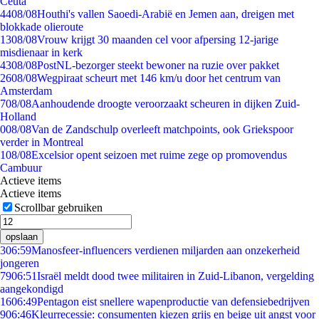
Ceuta
44
08/08
Houthi's vallen Saoedi-Arabië en Jemen aan, dreigen met
blokkade olieroute
13
08/08
Vrouw krijgt 30 maanden cel voor afpersing 12-jarige
misdienaar in kerk
43
08/08
PostNL-bezorger steekt bewoner na ruzie over pakket
26
08/08
Wegpiraat scheurt met 146 km/u door het centrum van
Amsterdam
7
08/08
Aanhoudende droogte veroorzaakt scheuren in dijken Zuid-
Holland
0
08/08
Van de Zandschulp overleeft matchpoints, ook Griekspoor
verder in Montreal
1
08/08
Excelsior opent seizoen met ruime zege op promovendus
Cambuur
Actieve items
Actieve items
Scrollbar gebruiken
opslaan
3
06:59
Manosfeer-influencers verdienen miljarden aan onzekerheid
jongeren
79
06:51
Israël meldt dood twee militairen in Zuid-Libanon, vergelding
aangekondigd
16
06:49
Pentagon eist snellere wapenproductie van defensiebedrijven
9
06:46
Kleurrecessie: consumenten kiezen grijs en beige uit angst voor