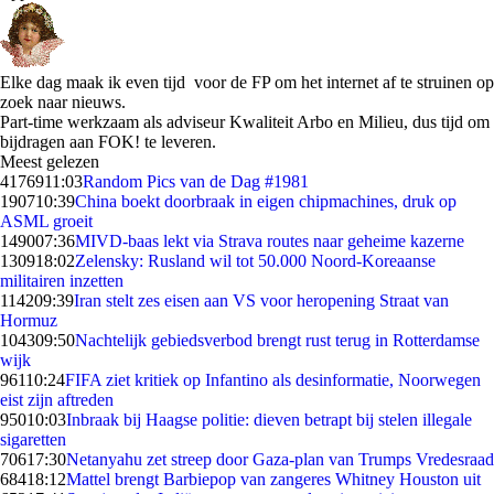
Elke dag maak ik even tijd voor de FP om het internet af te struinen op
zoek naar nieuws.
Part-time werkzaam als adviseur Kwaliteit Arbo en Milieu, dus tijd om
bijdragen aan FOK! te leveren.
Meest gelezen
41769
11:03
Random Pics van de Dag #1981
1907
10:39
China boekt doorbraak in eigen chipmachines, druk op
ASML groeit
1490
07:36
MIVD-baas lekt via Strava routes naar geheime kazerne
1309
18:02
Zelensky: Rusland wil tot 50.000 Noord-Koreaanse
militairen inzetten
1142
09:39
Iran stelt zes eisen aan VS voor heropening Straat van
Hormuz
1043
09:50
Nachtelijk gebiedsverbod brengt rust terug in Rotterdamse
wijk
961
10:24
FIFA ziet kritiek op Infantino als desinformatie, Noorwegen
eist zijn aftreden
950
10:03
Inbraak bij Haagse politie: dieven betrapt bij stelen illegale
sigaretten
706
17:30
Netanyahu zet streep door Gaza-plan van Trumps Vredesraad
684
18:12
Mattel brengt Barbiepop van zangeres Whitney Houston uit