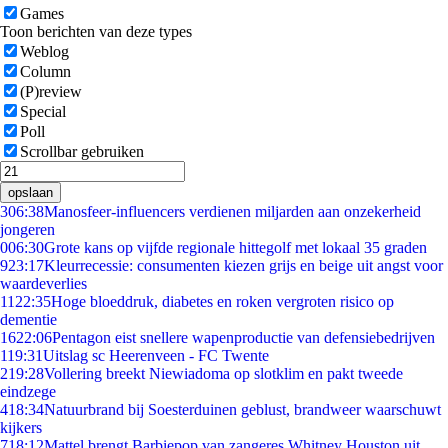
Games
Toon berichten van deze types
Weblog
Column
(P)review
Special
Poll
Scrollbar gebruiken
opslaan
3
06:38
Manosfeer-influencers verdienen miljarden aan onzekerheid
jongeren
0
06:30
Grote kans op vijfde regionale hittegolf met lokaal 35 graden
9
23:17
Kleurrecessie: consumenten kiezen grijs en beige uit angst voor
waardeverlies
11
22:35
Hoge bloeddruk, diabetes en roken vergroten risico op
dementie
16
22:06
Pentagon eist snellere wapenproductie van defensiebedrijven
1
19:31
Uitslag sc Heerenveen - FC Twente
2
19:28
Vollering breekt Niewiadoma op slotklim en pakt tweede
eindzege
4
18:34
Natuurbrand bij Soesterduinen geblust, brandweer waarschuwt
kijkers
7
18:12
Mattel brengt Barbiepop van zangeres Whitney Houston uit