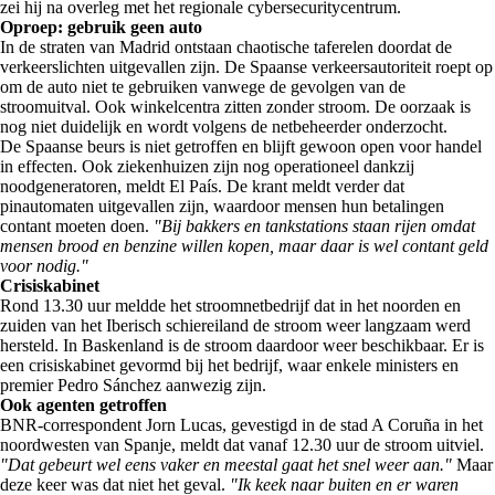
zei hij na overleg met het regionale cybersecuritycentrum.
Oproep: gebruik geen auto
In de straten van Madrid ontstaan chaotische taferelen doordat de
verkeerslichten uitgevallen zijn. De Spaanse verkeersautoriteit roept op
om de auto niet te gebruiken vanwege de gevolgen van de
stroomuitval. Ook winkelcentra zitten zonder stroom. De oorzaak is
nog niet duidelijk en wordt volgens de netbeheerder onderzocht.
De Spaanse beurs is niet getroffen en blijft gewoon open voor handel
in effecten. Ook ziekenhuizen zijn nog operationeel dankzij
noodgeneratoren, meldt El País. De krant meldt verder dat
pinautomaten uitgevallen zijn, waardoor mensen hun betalingen
contant moeten doen.
"Bij bakkers en tankstations staan rijen omdat
mensen brood en benzine willen kopen, maar daar is wel contant geld
voor nodig."
Crisiskabinet
Rond 13.30 uur meldde het stroomnetbedrijf dat in het noorden en
zuiden van het Iberisch schiereiland de stroom weer langzaam werd
hersteld. In Baskenland is de stroom daardoor weer beschikbaar. Er is
een crisiskabinet gevormd bij het bedrijf, waar enkele ministers en
premier Pedro Sánchez aanwezig zijn.
Ook agenten getroffen
BNR-correspondent Jorn Lucas, gevestigd in de stad A Coruña in het
noordwesten van Spanje, meldt dat vanaf 12.30 uur de stroom uitviel.
"Dat gebeurt wel eens vaker en meestal gaat het snel weer aan."
Maar
deze keer was dat niet het geval.
"Ik keek naar buiten en er waren