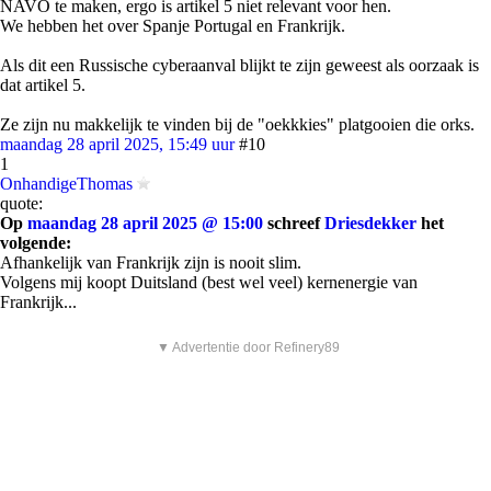
NAVO te maken, ergo is artikel 5 niet relevant voor hen.
We hebben het over Spanje Portugal en Frankrijk.
Als dit een Russische cyberaanval blijkt te zijn geweest als oorzaak is
dat artikel 5.
Ze zijn nu makkelijk te vinden bij de "oekkkies" platgooien die orks.
maandag 28 april 2025, 15:49 uur
#10
1
OnhandigeThomas
quote:
Op
maandag 28 april 2025 @ 15:00
schreef
Driesdekker
het
volgende:
Afhankelijk van Frankrijk zijn is nooit slim.
Volgens mij koopt Duitsland (best wel veel) kernenergie van
Frankrijk...
▼ Advertentie door Refinery89