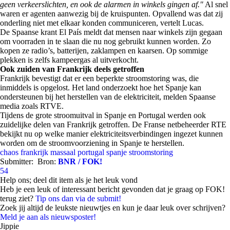
geen verkeerslichten, en ook de alarmen in winkels gingen af."
Al snel
waren er agenten aanwezig bij de kruispunten. Opvallend was dat zij
onderling niet met elkaar konden communiceren, vertelt Lucas.
De Spaanse krant El País meldt dat mensen naar winkels zijn gegaan
om voorraden in te slaan die nu nog gebruikt kunnen worden. Zo
kopen ze radio’s, batterijen, zaklampen en kaarsen. Op sommige
plekken is zelfs kampeergas al uitverkocht.
Ook zuiden van Frankrijk deels getroffen
Frankrijk bevestigt dat er een beperkte stroomstoring was, die
inmiddels is opgelost. Het land onderzoekt hoe het Spanje kan
ondersteunen bij het herstellen van de elektriciteit, melden Spaanse
media zoals RTVE.
Tijdens de grote stroomuitval in Spanje en Portugal werden ook
zuidelijke delen van Frankrijk getroffen. De Franse netbeheerder RTE
bekijkt nu op welke manier elektriciteitsverbindingen ingezet kunnen
worden om de stroomvoorziening in Spanje te herstellen.
chaos
frankrijk
massaal
portugal
spanje
stroomstoring
Submitter:
Bron:
BNR / FOK!
54
Help ons; deel dit item als je het leuk vond
Heb je een leuk of interessant bericht gevonden dat je graag op FOK!
terug ziet?
Tip ons dan via de submit!
Zoek jij altijd de leukste nieuwtjes en kun je daar leuk over schrijven?
Meld je aan als nieuwsposter!
Jippie