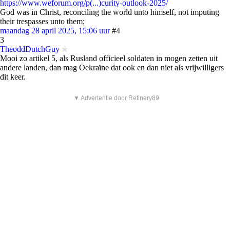
https://www.weforum.org/p(...)curity-outlook-2025/
God was in Christ, reconciling the world unto himself, not imputing
their trespasses unto them;
maandag 28 april 2025, 15:06 uur
#4
3
TheoddDutchGuy
Mooi zo artikel 5, als Rusland officieel soldaten in mogen zetten uit
andere landen, dan mag Oekraïne dat ook en dan niet als vrijwilligers
dit keer.
▼ Advertentie door Refinery89