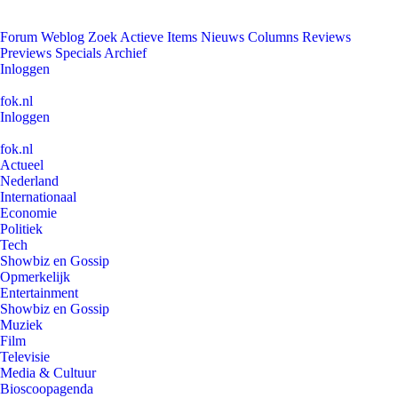
Forum
Weblog
Zoek
Actieve Items
Nieuws
Columns
Reviews
Previews
Specials
Archief
Inloggen
fok.nl
Inloggen
fok.nl
Actueel
Nederland
Internationaal
Economie
Politiek
Tech
Showbiz en Gossip
Opmerkelijk
Entertainment
Showbiz en Gossip
Muziek
Film
Televisie
Media & Cultuur
Bioscoopagenda