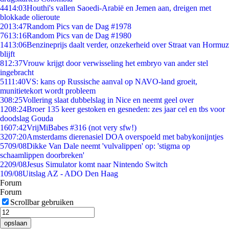
44
14:03
Houthi's vallen Saoedi-Arabië en Jemen aan, dreigen met
blokkade olieroute
20
13:47
Random Pics van de Dag #1978
76
13:16
Random Pics van de Dag #1980
14
13:06
Benzineprijs daalt verder, onzekerheid over Straat van Hormuz
blijft
8
12:37
Vrouw krijgt door verwisseling het embryo van ander stel
ingebracht
51
11:40
VS: kans op Russische aanval op NAVO-land groeit,
munitietekort wordt probleem
3
08:25
Vollering slaat dubbelslag in Nice en neemt geel over
12
08:24
Broer 135 keer gestoken en gesneden: zes jaar cel en tbs voor
doodslag Gouda
16
07:42
VrijMiBabes #316 (not very sfw!)
32
07:20
Amsterdams dierenasiel DOA overspoeld met babykonijntjes
57
09/08
Dikke Van Dale neemt 'vulvalippen' op: 'stigma op
schaamlippen doorbreken'
22
09/08
Jesus Simulator komt naar Nintendo Switch
1
09/08
Uitslag AZ - ADO Den Haag
Forum
Forum
Scrollbar gebruiken
opslaan