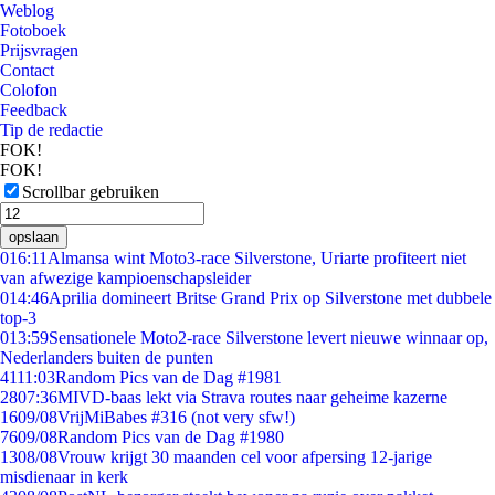
Weblog
Fotoboek
Prijsvragen
Contact
Colofon
Feedback
Tip de redactie
FOK!
FOK!
Scrollbar gebruiken
opslaan
0
16:11
Almansa wint Moto3-race Silverstone, Uriarte profiteert niet
van afwezige kampioenschapsleider
0
14:46
Aprilia domineert Britse Grand Prix op Silverstone met dubbele
top-3
0
13:59
Sensationele Moto2-race Silverstone levert nieuwe winnaar op,
Nederlanders buiten de punten
41
11:03
Random Pics van de Dag #1981
28
07:36
MIVD-baas lekt via Strava routes naar geheime kazerne
16
09/08
VrijMiBabes #316 (not very sfw!)
76
09/08
Random Pics van de Dag #1980
13
08/08
Vrouw krijgt 30 maanden cel voor afpersing 12-jarige
misdienaar in kerk