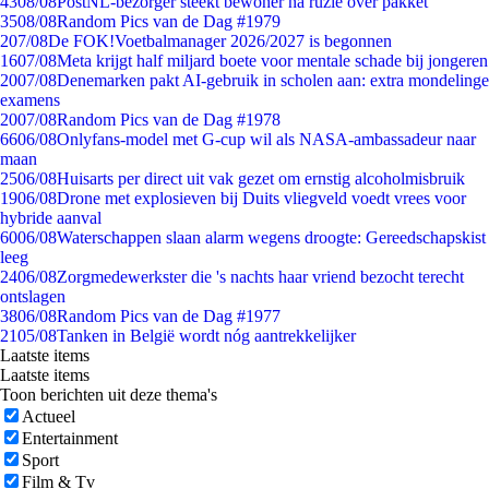
43
08/08
PostNL-bezorger steekt bewoner na ruzie over pakket
35
08/08
Random Pics van de Dag #1979
2
07/08
De FOK!Voetbalmanager 2026/2027 is begonnen
16
07/08
Meta krijgt half miljard boete voor mentale schade bij jongeren
20
07/08
Denemarken pakt AI-gebruik in scholen aan: extra mondelinge
examens
20
07/08
Random Pics van de Dag #1978
66
06/08
Onlyfans-model met G-cup wil als NASA-ambassadeur naar
maan
25
06/08
Huisarts per direct uit vak gezet om ernstig alcoholmisbruik
19
06/08
Drone met explosieven bij Duits vliegveld voedt vrees voor
hybride aanval
60
06/08
Waterschappen slaan alarm wegens droogte: Gereedschapskist
leeg
24
06/08
Zorgmedewerkster die 's nachts haar vriend bezocht terecht
ontslagen
38
06/08
Random Pics van de Dag #1977
21
05/08
Tanken in België wordt nóg aantrekkelijker
Laatste items
Laatste items
Toon berichten uit deze thema's
Actueel
Entertainment
Sport
Film & Tv