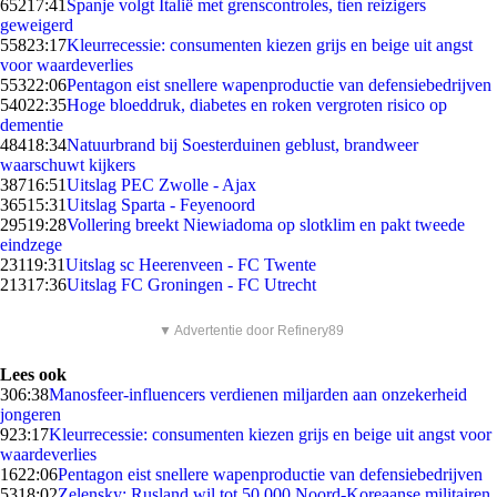
652
17:41
Spanje volgt Italië met grenscontroles, tien reizigers
geweigerd
558
23:17
Kleurrecessie: consumenten kiezen grijs en beige uit angst
voor waardeverlies
553
22:06
Pentagon eist snellere wapenproductie van defensiebedrijven
540
22:35
Hoge bloeddruk, diabetes en roken vergroten risico op
dementie
484
18:34
Natuurbrand bij Soesterduinen geblust, brandweer
waarschuwt kijkers
387
16:51
Uitslag PEC Zwolle - Ajax
365
15:31
Uitslag Sparta - Feyenoord
295
19:28
Vollering breekt Niewiadoma op slotklim en pakt tweede
eindzege
231
19:31
Uitslag sc Heerenveen - FC Twente
213
17:36
Uitslag FC Groningen - FC Utrecht
▼ Advertentie door Refinery89
Lees ook
3
06:38
Manosfeer-influencers verdienen miljarden aan onzekerheid
jongeren
9
23:17
Kleurrecessie: consumenten kiezen grijs en beige uit angst voor
waardeverlies
16
22:06
Pentagon eist snellere wapenproductie van defensiebedrijven
53
18:02
Zelensky: Rusland wil tot 50.000 Noord-Koreaanse militairen