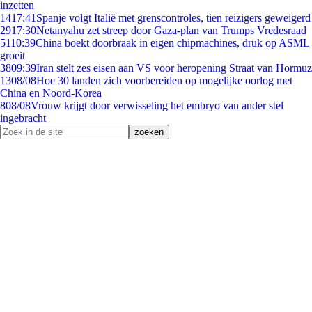
inzetten
14
17:41
Spanje volgt Italië met grenscontroles, tien reizigers geweigerd
29
17:30
Netanyahu zet streep door Gaza-plan van Trumps Vredesraad
51
10:39
China boekt doorbraak in eigen chipmachines, druk op ASML
groeit
38
09:39
Iran stelt zes eisen aan VS voor heropening Straat van Hormuz
13
08/08
Hoe 30 landen zich voorbereiden op mogelijke oorlog met
China en Noord-Korea
8
08/08
Vrouw krijgt door verwisseling het embryo van ander stel
ingebracht