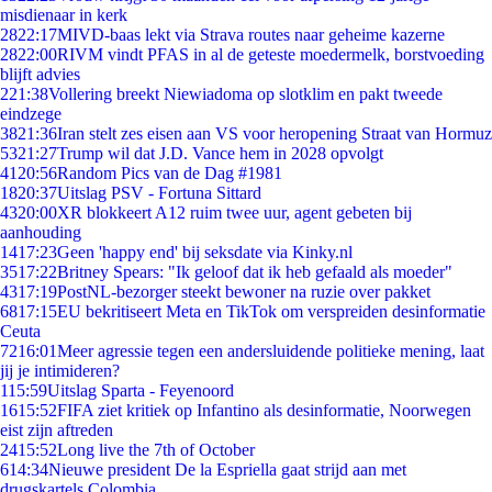
misdienaar in kerk
28
22:17
MIVD-baas lekt via Strava routes naar geheime kazerne
28
22:00
RIVM vindt PFAS in al de geteste moedermelk, borstvoeding
blijft advies
2
21:38
Vollering breekt Niewiadoma op slotklim en pakt tweede
eindzege
38
21:36
Iran stelt zes eisen aan VS voor heropening Straat van Hormuz
53
21:27
Trump wil dat J.D. Vance hem in 2028 opvolgt
41
20:56
Random Pics van de Dag #1981
18
20:37
Uitslag PSV - Fortuna Sittard
43
20:00
XR blokkeert A12 ruim twee uur, agent gebeten bij
aanhouding
14
17:23
Geen 'happy end' bij seksdate via Kinky.nl
35
17:22
Britney Spears: "Ik geloof dat ik heb gefaald als moeder"
43
17:19
PostNL-bezorger steekt bewoner na ruzie over pakket
68
17:15
EU bekritiseert Meta en TikTok om verspreiden desinformatie
Ceuta
72
16:01
Meer agressie tegen een andersluidende politieke mening, laat
jij je intimideren?
1
15:59
Uitslag Sparta - Feyenoord
16
15:52
FIFA ziet kritiek op Infantino als desinformatie, Noorwegen
eist zijn aftreden
24
15:52
Long live the 7th of October
6
14:34
Nieuwe president De la Espriella gaat strijd aan met
drugskartels Colombia