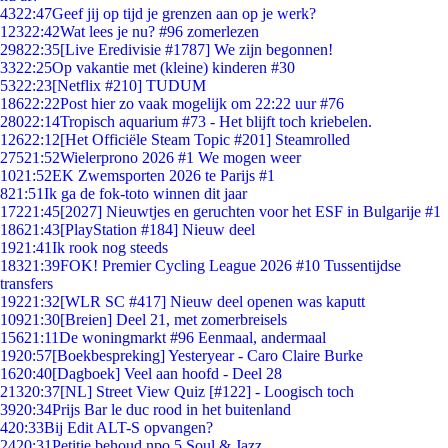
43
22:47
Geef jij op tijd je grenzen aan op je werk?
123
22:42
Wat lees je nu? #96 zomerlezen
298
22:35
[Live Eredivisie #1787] We zijn begonnen!
33
22:25
Op vakantie met (kleine) kinderen #30
53
22:23
[Netflix #210] TUDUM
186
22:22
Post hier zo vaak mogelijk om 22:22 uur #76
280
22:14
Tropisch aquarium #73 - Het blijft toch kriebelen.
126
22:12
[Het Officiële Steam Topic #201] Steamrolled
275
21:52
Wielerprono 2026 #1 We mogen weer
10
21:52
EK Zwemsporten 2026 te Parijs #1
8
21:51
Ik ga de fok-toto winnen dit jaar
172
21:45
[2027] Nieuwtjes en geruchten voor het ESF in Bulgarije #1
186
21:43
[PlayStation #184] Nieuw deel
19
21:41
Ik rook nog steeds
183
21:39
FOK! Premier Cycling League 2026 #10 Tussentijdse
transfers
192
21:32
[WLR SC #417] Nieuw deel openen was kaputt
109
21:30
[Breien] Deel 21, met zomerbreisels
156
21:11
De woningmarkt #96 Eenmaal, andermaal
19
20:57
[Boekbespreking] Yesteryear - Caro Claire Burke
16
20:40
[Dagboek] Veel aan hoofd - Deel 28
213
20:37
[NL] Street View Quiz [#122] - Loogisch toch
39
20:34
Prijs Bar le duc rood in het buitenland
4
20:33
Bij Edit ALT-S opvangen?
24
20:31
Petitie behoud npo 5 Soul & Jazz