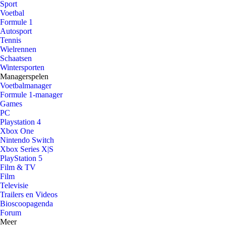
Sport
Voetbal
Formule 1
Autosport
Tennis
Wielrennen
Schaatsen
Wintersporten
Managerspelen
Voetbalmanager
Formule 1-manager
Games
PC
Playstation 4
Xbox One
Nintendo Switch
Xbox Series X|S
PlayStation 5
Film & TV
Film
Televisie
Trailers en Videos
Bioscoopagenda
Forum
Meer