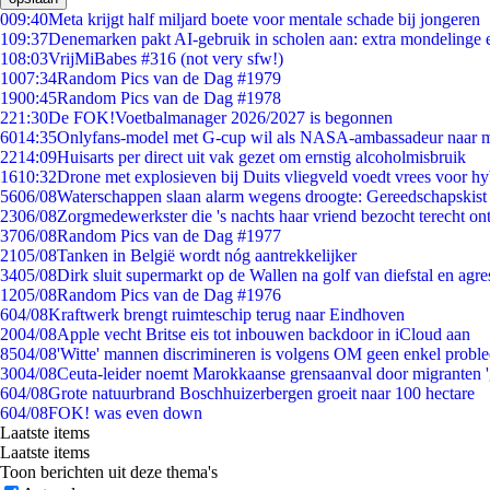
0
09:40
Meta krijgt half miljard boete voor mentale schade bij jongeren
1
09:37
Denemarken pakt AI-gebruik in scholen aan: extra mondelinge
1
08:03
VrijMiBabes #316 (not very sfw!)
10
07:34
Random Pics van de Dag #1979
19
00:45
Random Pics van de Dag #1978
2
21:30
De FOK!Voetbalmanager 2026/2027 is begonnen
60
14:35
Onlyfans-model met G-cup wil als NASA-ambassadeur naar 
22
14:09
Huisarts per direct uit vak gezet om ernstig alcoholmisbruik
16
10:32
Drone met explosieven bij Duits vliegveld voedt vrees voor hy
56
06/08
Waterschappen slaan alarm wegens droogte: Gereedschapskist
23
06/08
Zorgmedewerkster die 's nachts haar vriend bezocht terecht on
37
06/08
Random Pics van de Dag #1977
21
05/08
Tanken in België wordt nóg aantrekkelijker
34
05/08
Dirk sluit supermarkt op de Wallen na golf van diefstal en agre
12
05/08
Random Pics van de Dag #1976
6
04/08
Kraftwerk brengt ruimteschip terug naar Eindhoven
20
04/08
Apple vecht Britse eis tot inbouwen backdoor in iCloud aan
85
04/08
'Witte' mannen discrimineren is volgens OM geen enkel probl
30
04/08
Ceuta-leider noemt Marokkaanse grensaanval door migranten 
6
04/08
Grote natuurbrand Boschhuizerbergen groeit naar 100 hectare
6
04/08
FOK! was even down
Laatste items
Laatste items
Toon berichten uit deze thema's