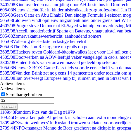
34
05/08
Kind overleden na aanrijding door AH-bestelbus in Dordrecht
6
05/08
Nieuw slachtoffer in kindermisbruikzaak zorgprofessional Jan B
3
05/08
Geen Qatar en Abu Dhabi? Dan eindigt Formule 1-seizoen moge
5
05/08
Litouwen vindt opnieuw migrantentunnel onder grens met Wit-
46
05/08
Progressieve Democraat El-Sayed wint nipt voorverkiezing M
13
05/08
Accell, moederbedrijf Sparta en Batavus, vraagt uitstel van bet
5
05/08
Zomervakantieweerbericht: aanhoudend zomers
1
05/08
Vollering de sterkste na lastige heuvelrit
8
05/08
The Division Resurgence nu gratis op pc
36
05/08
Hackers roven Coldcard-bitcoinwallets leeg voor 114 miljoen d
45
05/08
Doorwerken na AOW-leeftijd vaker vastgelegd in cao's, moet
38
05/08
Vinted-foto's van vrouwen massaal gedeeld op seksfora
1
05/08
Nieuwe XBOX Game Pass titels voor de eerste helft van de ma
53
05/08
Van den Brink zet nog eens 14 gemeenten onder toezicht om s
18
05/08
Iran overweegt Europese hulp bij ruimen mijnen in Straat va
Actieve items
Actieve items
Scrollbar gebruiken
opslaan
11
09:48
Random Pics van de Dag #1979
1
09:46
Denemarken pakt AI-gebruik in scholen aan: extra mondelinge
18
09:46
'Zwarte weduwes' in Rusland trouwen soldaten voor overlijden
27
09:44
NPO-manager Menno de Boer geschorst na dickpic in groeps