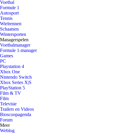
Voetbal
Formule 1
Autosport
Tennis
Wielrennen
Schaatsen
Wintersporten
Managerspelen
Voetbalmanager
Formule 1-manager
Games
PC
Playstation 4
Xbox One
Nintendo Switch
Xbox Series X|S
PlayStation 5
Film & TV
Film
Televisie
Trailers en Videos
Bioscoopagenda
Forum
Meer
Weblog