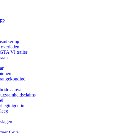
app
suitkering
d overleden
 GTA VI trailer
maan
ar
binnen
g aangekondigd
bride aanval
duurzaamheidsclaims
el
iegtuigen in
 leeg
tslagen
rtner Ceva