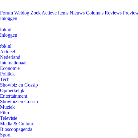
Forum
Weblog
Zoek
Actieve Items
Nieuws
Columns
Reviews
Previe
Inloggen
fok.nl
Inloggen
fok.nl
Actueel
Nederland
Internationaal
Economie
Politiek
Tech
Showbiz en Gossip
Opmerkelijk
Entertainment
Showbiz en Gossip
Muziek
Film
Televisie
Media & Cultuur
Bioscoopagenda
Sport