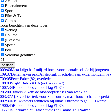
Actueel
Entertainment
Sport
Film & Tv
Games
Toon berichten van deze types
Weblog
Column
(P)review
Special
Poll
Scrollbar gebruiken
opslaan
0
09:40
Meta krijgt half miljard boete voor mentale schade bij jongeren
1
09:37
Denemarken pakt AI-gebruik in scholen aan: extra mondelinge
7
09:05
Peter Faber (82) overleden
1
08:03
VrijMiBabes #316 (not very sfw!)
10
07:34
Random Pics van de Dag #1979
2
05:00
Trailers kijken: de bioscoopreleases van week 32
0
03:37
Ajax veel te sterk voor Shelbourne, maar houdt schade beperkt
0
02:34
Nieuwkomers schitteren bij ruime Europese zege FC Twente
19
00:45
Random Pics van de Dag #1978
11
22:04
Ontslagen bij Halo Studios na Campaign Evolved