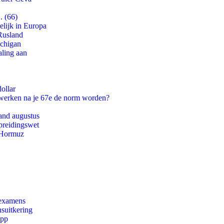
. (66)
lijk in Europa
Rusland
ichigan
aling aan
ollar
 werken na je 67e de norm worden?
and augustus
preidingswet
n Hormuz
 examens
suitkering
app