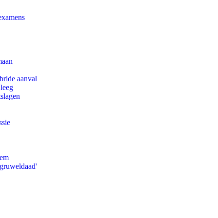
 examens
maan
bride aanval
 leeg
tslagen
ssie
eem
'gruweldaad'