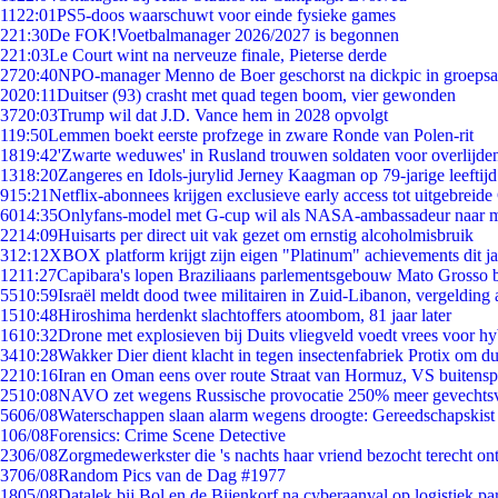
11
22:01
PS5-doos waarschuwt voor einde fysieke games
2
21:30
De FOK!Voetbalmanager 2026/2027 is begonnen
2
21:03
Le Court wint na nerveuze finale, Pieterse derde
27
20:40
NPO-manager Menno de Boer geschorst na dickpic in groeps
20
20:11
Duitser (93) crasht met quad tegen boom, vier gewonden
37
20:03
Trump wil dat J.D. Vance hem in 2028 opvolgt
1
19:50
Lemmen boekt eerste profzege in zware Ronde van Polen-rit
18
19:42
'Zwarte weduwes' in Rusland trouwen soldaten voor overlijden
13
18:20
Zangeres en Idols-jurylid Jerney Kaagman op 79-jarige leeftij
9
15:21
Netflix-abonnees krijgen exclusieve early access tot uitgebreide
60
14:35
Onlyfans-model met G-cup wil als NASA-ambassadeur naar 
22
14:09
Huisarts per direct uit vak gezet om ernstig alcoholmisbruik
3
12:12
XBOX platform krijgt zijn eigen "Platinum" achievements dit ja
12
11:27
Capibara's lopen Braziliaans parlementsgebouw Mato Grosso 
55
10:59
Israël meldt dood twee militairen in Zuid-Libanon, vergeldin
15
10:48
Hiroshima herdenkt slachtoffers atoombom, 81 jaar later
16
10:32
Drone met explosieven bij Duits vliegveld voedt vrees voor hy
34
10:28
Wakker Dier dient klacht in tegen insectenfabriek Protix om 
22
10:16
Iran en Oman eens over route Straat van Hormuz, VS buitensp
25
10:08
NAVO zet wegens Russische provocatie 250% meer gevechtsvl
56
06/08
Waterschappen slaan alarm wegens droogte: Gereedschapskist
1
06/08
Forensics: Crime Scene Detective
23
06/08
Zorgmedewerkster die 's nachts haar vriend bezocht terecht on
37
06/08
Random Pics van de Dag #1977
18
05/08
Datalek bij Bol en de Bijenkorf na cyberaanval op logistiek pa