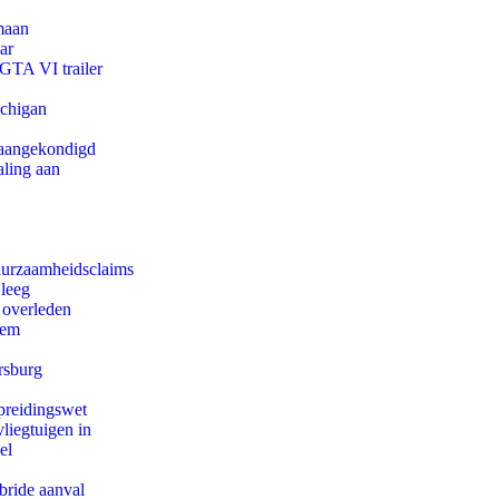
maan
ar
 GTA VI trailer
ichigan
g aangekondigd
aling aan
duurzaamheidsclaims
 leeg
 overleden
eem
rsburg
preidingswet
iegtuigen in
el
bride aanval