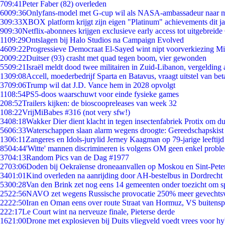
7
09:41
Peter Faber (82) overleden
60
09:36
Onlyfans-model met G-cup wil als NASA-ambassadeur naar 
3
09:33
XBOX platform krijgt zijn eigen "Platinum" achievements dit ja
9
09:30
Netflix-abonnees krijgen exclusieve early access tot uitgebreide
11
09:29
Ontslagen bij Halo Studios na Campaign Evolved
46
09:22
Progressieve Democraat El-Sayed wint nipt voorverkiezing M
20
09:22
Duitser (93) crasht met quad tegen boom, vier gewonden
55
09:21
Israël meldt dood twee militairen in Zuid-Libanon, vergeldin
13
09:08
Accell, moederbedrijf Sparta en Batavus, vraagt uitstel van bet
37
09:06
Trump wil dat J.D. Vance hem in 2028 opvolgt
11
08:54
PS5-doos waarschuwt voor einde fysieke games
2
08:52
Trailers kijken: de bioscoopreleases van week 32
1
08:22
VrijMiBabes #316 (not very sfw!)
34
08:18
Wakker Dier dient klacht in tegen insectenfabriek Protix om 
56
06:33
Waterschappen slaan alarm wegens droogte: Gereedschapskist
13
06:11
Zangeres en Idols-jurylid Jerney Kaagman op 79-jarige leeftijd
85
04:44
'Witte' mannen discrimineren is volgens OM geen enkel probl
37
04:13
Random Pics van de Dag #1977
27
03:06
Doden bij Oekraïense droneaanvallen op Moskou en Sint-Pete
34
01:01
Kind overleden na aanrijding door AH-bestelbus in Dordrecht
53
00:28
Van den Brink zet nog eens 14 gemeenten onder toezicht om s
25
22:56
NAVO zet wegens Russische provocatie 250% meer gevechtsvl
22
22:50
Iran en Oman eens over route Straat van Hormuz, VS buitensp
2
22:17
Le Court wint na nerveuze finale, Pieterse derde
16
21:00
Drone met explosieven bij Duits vliegveld voedt vrees voor hy