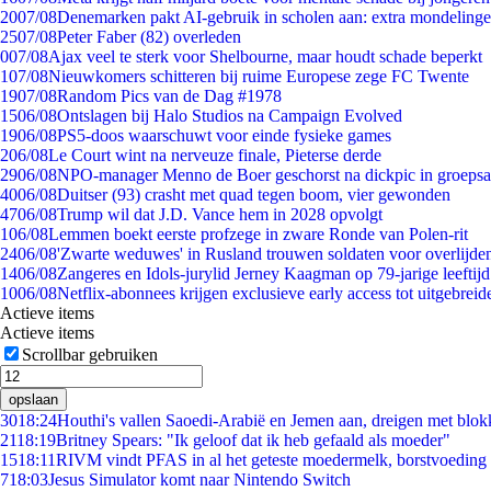
20
07/08
Denemarken pakt AI-gebruik in scholen aan: extra mondeling
25
07/08
Peter Faber (82) overleden
0
07/08
Ajax veel te sterk voor Shelbourne, maar houdt schade beperkt
1
07/08
Nieuwkomers schitteren bij ruime Europese zege FC Twente
19
07/08
Random Pics van de Dag #1978
15
06/08
Ontslagen bij Halo Studios na Campaign Evolved
19
06/08
PS5-doos waarschuwt voor einde fysieke games
2
06/08
Le Court wint na nerveuze finale, Pieterse derde
29
06/08
NPO-manager Menno de Boer geschorst na dickpic in groeps
40
06/08
Duitser (93) crasht met quad tegen boom, vier gewonden
47
06/08
Trump wil dat J.D. Vance hem in 2028 opvolgt
1
06/08
Lemmen boekt eerste profzege in zware Ronde van Polen-rit
24
06/08
'Zwarte weduwes' in Rusland trouwen soldaten voor overlijden
14
06/08
Zangeres en Idols-jurylid Jerney Kaagman op 79-jarige leeftij
10
06/08
Netflix-abonnees krijgen exclusieve early access tot uitgebreid
Actieve items
Actieve items
Scrollbar gebruiken
opslaan
30
18:24
Houthi's vallen Saoedi-Arabië en Jemen aan, dreigen met blok
21
18:19
Britney Spears: "Ik geloof dat ik heb gefaald als moeder"
15
18:11
RIVM vindt PFAS in al het geteste moedermelk, borstvoeding b
7
18:03
Jesus Simulator komt naar Nintendo Switch