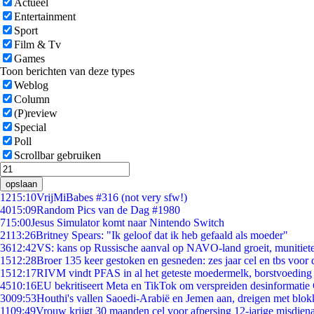
Actueel
Entertainment
Sport
Film & Tv
Games
Toon berichten van deze types
Weblog
Column
(P)review
Special
Poll
Scrollbar gebruiken
opslaan
12
15:10
VrijMiBabes #316 (not very sfw!)
40
15:09
Random Pics van de Dag #1980
7
15:00
Jesus Simulator komt naar Nintendo Switch
21
13:26
Britney Spears: "Ik geloof dat ik heb gefaald als moeder"
36
12:42
VS: kans op Russische aanval op NAVO-land groeit, munitiet
15
12:28
Broer 135 keer gestoken en gesneden: zes jaar cel en tbs voo
15
12:17
RIVM vindt PFAS in al het geteste moedermelk, borstvoeding b
45
10:16
EU bekritiseert Meta en TikTok om verspreiden desinformatie
30
09:53
Houthi's vallen Saoedi-Arabië en Jemen aan, dreigen met blok
11
09:49
Vrouw krijgt 30 maanden cel voor afpersing 12-jarige misdiena