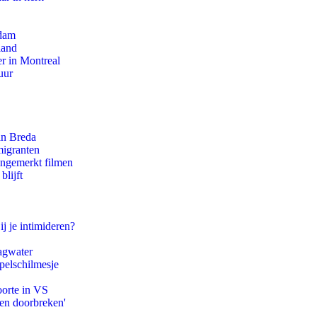
rdam
land
r in Montreal
uur
an Breda
migranten
ongemerkt filmen
blijft
ij je intimideren?
agwater
pelschilmesje
oorte in VS
pen doorbreken'