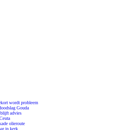
ekort wordt probleem
r doodslag Gouda
lijft advies
 Ceuta
kade olieroute
ar in kerk