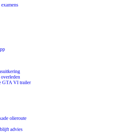
e examens
app
suitkering
d overleden
e GTA VI trailer
kade olieroute
lijft advies