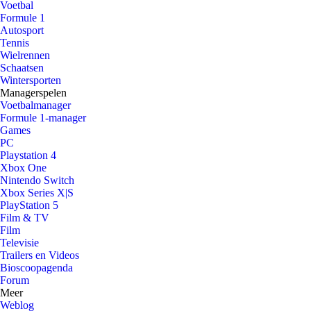
Voetbal
Formule 1
Autosport
Tennis
Wielrennen
Schaatsen
Wintersporten
Managerspelen
Voetbalmanager
Formule 1-manager
Games
PC
Playstation 4
Xbox One
Nintendo Switch
Xbox Series X|S
PlayStation 5
Film & TV
Film
Televisie
Trailers en Videos
Bioscoopagenda
Forum
Meer
Weblog