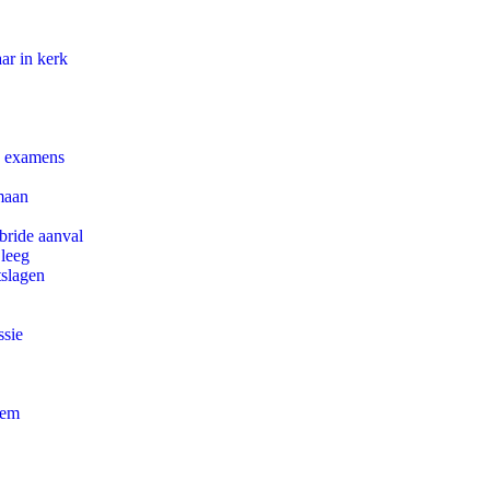
ar in kerk
e examens
maan
bride aanval
 leeg
tslagen
ssie
eem