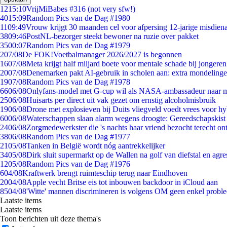
12
15:10
VrijMiBabes #316 (not very sfw!)
40
15:09
Random Pics van de Dag #1980
11
09:49
Vrouw krijgt 30 maanden cel voor afpersing 12-jarige misdiena
38
09:46
PostNL-bezorger steekt bewoner na ruzie over pakket
35
00:07
Random Pics van de Dag #1979
2
07/08
De FOK!Voetbalmanager 2026/2027 is begonnen
16
07/08
Meta krijgt half miljard boete voor mentale schade bij jongeren
20
07/08
Denemarken pakt AI-gebruik in scholen aan: extra mondeling
19
07/08
Random Pics van de Dag #1978
66
06/08
Onlyfans-model met G-cup wil als NASA-ambassadeur naar 
25
06/08
Huisarts per direct uit vak gezet om ernstig alcoholmisbruik
19
06/08
Drone met explosieven bij Duits vliegveld voedt vrees voor hy
60
06/08
Waterschappen slaan alarm wegens droogte: Gereedschapskist
24
06/08
Zorgmedewerkster die 's nachts haar vriend bezocht terecht on
38
06/08
Random Pics van de Dag #1977
21
05/08
Tanken in België wordt nóg aantrekkelijker
34
05/08
Dirk sluit supermarkt op de Wallen na golf van diefstal en agre
12
05/08
Random Pics van de Dag #1976
6
04/08
Kraftwerk brengt ruimteschip terug naar Eindhoven
20
04/08
Apple vecht Britse eis tot inbouwen backdoor in iCloud aan
85
04/08
'Witte' mannen discrimineren is volgens OM geen enkel probl
Laatste items
Laatste items
Toon berichten uit deze thema's