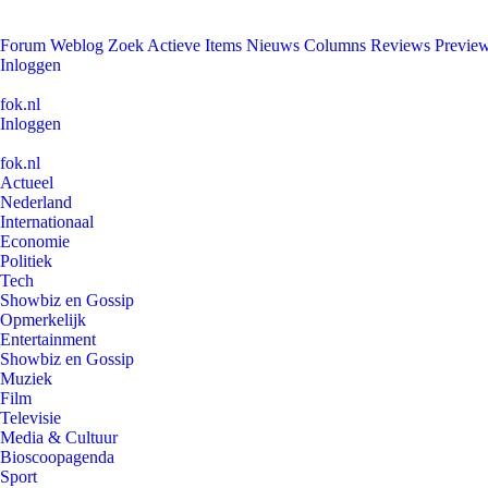
Forum
Weblog
Zoek
Actieve Items
Nieuws
Columns
Reviews
Previe
Inloggen
fok.nl
Inloggen
fok.nl
Actueel
Nederland
Internationaal
Economie
Politiek
Tech
Showbiz en Gossip
Opmerkelijk
Entertainment
Showbiz en Gossip
Muziek
Film
Televisie
Media & Cultuur
Bioscoopagenda
Sport