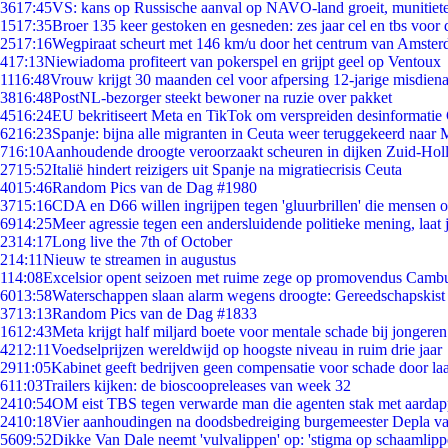
36
17:45
VS: kans op Russische aanval op NAVO-land groeit, munitiet
15
17:35
Broer 135 keer gestoken en gesneden: zes jaar cel en tbs voo
25
17:16
Wegpiraat scheurt met 146 km/u door het centrum van Amste
4
17:13
Niewiadoma profiteert van pokerspel en grijpt geel op Ventoux
11
16:48
Vrouw krijgt 30 maanden cel voor afpersing 12-jarige misdiena
38
16:48
PostNL-bezorger steekt bewoner na ruzie over pakket
45
16:24
EU bekritiseert Meta en TikTok om verspreiden desinformatie
62
16:23
Spanje: bijna alle migranten in Ceuta weer teruggekeerd naar
7
16:10
Aanhoudende droogte veroorzaakt scheuren in dijken Zuid-Hol
27
15:52
Italië hindert reizigers uit Spanje na migratiecrisis Ceuta
40
15:46
Random Pics van de Dag #1980
37
15:16
CDA en D66 willen ingrijpen tegen 'gluurbrillen' die mensen 
69
14:25
Meer agressie tegen een andersluidende politieke mening, laat j
23
14:17
Long live the 7th of October
2
14:11
Nieuw te streamen in augustus
1
14:08
Excelsior opent seizoen met ruime zege op promovendus Camb
60
13:58
Waterschappen slaan alarm wegens droogte: Gereedschapskist
37
13:13
Random Pics van de Dag #1833
16
12:43
Meta krijgt half miljard boete voor mentale schade bij jongeren
42
12:11
Voedselprijzen wereldwijd op hoogste niveau in ruim drie jaar
29
11:05
Kabinet geeft bedrijven geen compensatie voor schade door la
6
11:03
Trailers kijken: de bioscoopreleases van week 32
24
10:54
OM eist TBS tegen verwarde man die agenten stak met aardap
24
10:18
Vier aanhoudingen na doodsbedreiging burgemeester Depla v
56
09:52
Dikke Van Dale neemt 'vulvalippen' op: 'stigma op schaamlip