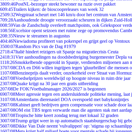
38
09:46
PostNL-bezorger steekt bewoner na ruzie over pakket
6
09:45
Trailers kijken: de bioscoopreleases van week 32
25
09:32
Wegpiraat scheurt met 146 km/u door het centrum van Amste
7
09:28
Aanhoudende droogte veroorzaakt scheuren in dijken Zuid-Hol
0
08:59
Van de Zandschulp overleeft matchpoints, ook Griekspoor verde
1
08:56
Excelsior opent seizoen met ruime zege op promovendus Camb
2
08:35
Nieuw te streamen in augustus
4
04:46
Niewiadoma profiteert van pokerspel en grijpt geel op Ventoux
35
00:07
Random Pics van de Dag #1979
27
18:47
Italië hindert reizigers uit Spanje na migratiecrisis Ceuta
24
18:31
Vier aanhoudingen na doodsbedreiging burgemeester Depla v
11
18:26
Smokkelbende opgerold in Spanje, verdienden miljoenen aan 
37
07/08
CDA en D66 willen ingrijpen tegen 'gluurbrillen' die mensen 
11
07/08
Benzineprijs daalt verder, onzekerheid over Straat van Hormuz 
42
07/08
Voedselprijzen wereldwijd op hoogste niveau in ruim drie jaar
23
07/08
Quake krijgt na 30 jaar een gratis uitbreiding
2
07/08
De FOK!Voetbalmanager 2026/2027 is begonnen
69
07/08
Meer agressie tegen een andersluidende politieke mening, laat j
31
07/08
Amsterdams dierenasiel DOA overspoeld met babykonijntjes
29
07/08
Kabinet geeft bedrijven geen compensatie voor schade door la
24
07/08
OM eist TBS tegen verwarde man die agenten stak met aardap
30
07/08
Tropische hitte keert zondag terug met lokaal 32 graden
30
07/08
Trump grijpt weer in op automatisch staatsburgerschap bij geb
56
07/08
Dikke Van Dale neemt 'vulvalippen' op: 'stigma op schaamlip
16
07/08
Meta krijgt half miljard boete voor mentale schade bij jongeren