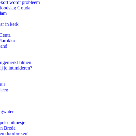
ekort wordt probleem
r doodslag Gouda
rdam
ar in kerk
 Ceuta
 Marokko
land
ongemerkt filmen
ij je intimideren?
uur
 leeg
agwater
pelschilmesje
an Breda
pen doorbreken'