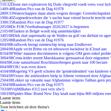
5
10:32
Drone met explosieven bij Duits vliegveld voedt vrees voor hyb
14
09:48
Random Pics van de Dag #1978
28
09:33
Waterschappen slaan alarm wegens droogte: Gereedschapskist
19
06:40
Zorgmedewerkster die 's nachts haar vriend bezocht terecht on
33
00:35
Random Pics van de Dag #1977
2
05/08
De FOK!Voetbalmanager 2026/2027 is begonnen
21
05/08
Tanken in België wordt nóg aantrekkelijker
34
05/08
Dirk sluit supermarkt op de Wallen na golf van diefstal en agre
12
05/08
Random Pics van de Dag #1976
6
04/08
Kraftwerk brengt ruimteschip terug naar Eindhoven
20
04/08
Apple vecht Britse eis tot inbouwen backdoor in iCloud aan
81
04/08
'Witte' mannen discrimineren is volgens OM geen enkel probl
30
04/08
Ceuta-leider noemt Marokkaanse grensaanval door migranten 
6
04/08
Grote natuurbrand Boschhuizerbergen groeit naar 100 hectare
6
04/08
FOK! was even down
41
04/08
Regering VS geeft scholen die 'genderidentiteit' van kinderen
59
04/08
Vrouw die asielzoekers hielp in Athene vermoord door Afghaa
25
04/08
Lekker op vakantie naar Afghanistan volgens Taliban geen pr
23
04/08
Random Pics van de Dag #1975
7
03/08
VrijMiBabes #315 (not very sfw!)
10
03/08
Spider-Man: Brand New Day knalt naar bijna 800 miljoen eur
Laatste items
Laatste items
Toon berichten uit deze thema's