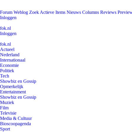
Forum
Weblog
Zoek
Actieve Items
Nieuws
Columns
Reviews
Previe
Inloggen
fok.nl
Inloggen
fok.nl
Actueel
Nederland
Internationaal
Economie
Politiek
Tech
Showbiz en Gossip
Opmerkelijk
Entertainment
Showbiz en Gossip
Muziek
Film
Televisie
Media & Cultuur
Bioscoopagenda
Sport