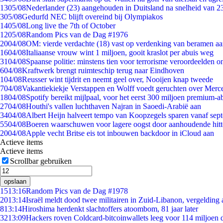
13
05/08
Nederlander (23) aangehouden in Duitsland na snelheid van 
3
05/08
Gedurfd NEC blijft overeind bij Olympiakos
14
05/08
Long live the 7th of October
12
05/08
Random Pics van de Dag #1976
20
04/08
OM: vierde verdachte (18) vast op verdenking van beramen aa
16
04/08
Italiaanse vrouw wint 1 miljoen, gooit kraslot per abuis weg
31
04/08
Spaanse politie: minstens tien voor terrorisme veroordeelden 
6
04/08
Kraftwerk brengt ruimteschip terug naar Eindhoven
1
04/08
Reusser wint tijdrit en neemt geel over, Nooijen knap tweede
7
04/08
Vakantiekiekje Verstappen en Wolff voedt geruchten over Merc
18
04/08
Spotify bereikt mijlpaal, voor het eerst 300 miljoen premium-
27
04/08
Houthi's vallen luchthaven Najran in Saoedi-Arabië aan
34
04/08
Albert Heijn halveert tempo van Koopzegels sparen vanaf sep
55
04/08
Boeren waarschuwen voor lagere oogst door aanhoudende hitt
20
04/08
Apple vecht Britse eis tot inbouwen backdoor in iCloud aan
Actieve items
Actieve items
Scrollbar gebruiken
opslaan
15
13:16
Random Pics van de Dag #1978
20
13:14
Israël meldt dood twee militairen in Zuid-Libanon, vergeldin
8
13:14
Hiroshima herdenkt slachtoffers atoombom, 81 jaar later
32
13:09
Hackers roven Coldcard-bitcoinwallets leeg voor 114 miljoen d