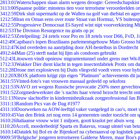
28
13:01
Waterschappen slaan alarm wegens droogte: Gereedschapskist
31
13:00
Spaanse politie: minstens tien voor terrorisme veroordeelden 
34
12:59
Dirk sluit supermarkt op de Wallen na golf van diefstal en agre
12
12:58
Iran en Oman eens over route Straat van Hormuz, VS buitensp
42
12:55
Progressieve Democraat El-Sayed wint nipt voorverkiezing M
8
12:53
The Division Resurgence nu gratis op pc
64
12:53
Zetelpeiling: 24 zetels voor Pro en 18 zetels voor D66, FvD,
4
12:49
Capibara's lopen Braziliaans parlementsgebouw Mato Grosso b
31
12:47
Kind overleden na aanrijding door AH-bestelbus in Dordrecht
49
12:44
Man (25) sterft nadat hij lijm als condoom gebruikt
5
12:43
Litouwen vindt opnieuw migrantentunnel onder grens met Wit-
17
12:33
Wakker Dier dient klacht in tegen insectenfabriek Protix om 
5
12:28
Drone met explosieven bij Duits vliegveld voedt vrees voor hyb
1
12:20
XBOX platform krijgt zijn eigen "Platinum" achievements dit ja
36
11:55
Vinted-foto's van vrouwen massaal gedeeld op seksfora
12
11:53
NAVO zet wegens Russische provocatie 250% meer gevechtsvl
19
11:52
Zorgmedewerkster die 's nachts haar vriend bezocht terecht on
5
11:13
Nieuw slachtoffer in kindermisbruikzaak zorgprofessional Jan B
33
11:13
Random Pics van de Dag #1977
43
11:10
Doorwerken na AOW-leeftijd vaker vastgelegd in cao's, moet
50
10:45
Van den Brink zet nog eens 14 gemeenten onder toezicht om s
16
10:26
Italiaanse vrouw wint 1 miljoen, gooit kraslot per abuis weg
11
10:20
Accell, moederbedrijf Sparta en Batavus, vraagt uitstel van bet
16
10:14
Datalek bij Bol en de Bijenkorf na cyberaanval op logistiek pa
90
09:59
'Belgische' jongeren terroriseren Galderse Meren, maar Boa's 