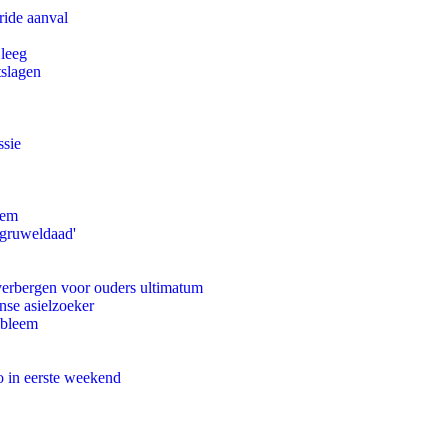
ride aanval
 leeg
tslagen
ssie
eem
'gruweldaad'
 verbergen voor ouders ultimatum
nse asielzoeker
obleem
o in eerste weekend