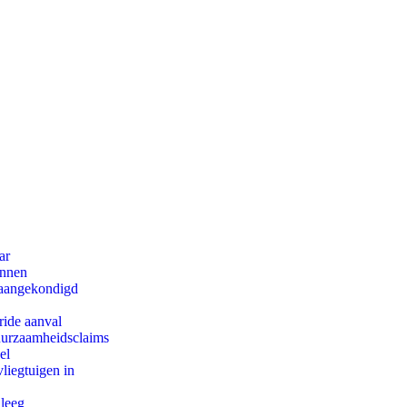
ar
innen
g aangekondigd
ride aanval
duurzaamheidsclaims
el
iegtuigen in
 leeg