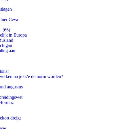
tslagen
rtner Ceva
. (66)
lijk in Europa
Rusland
ichigan
aling aan
ollar
 werken na je 67e de norm worden?
and augustus
preidingswet
n Hormuz
ekort dreigt
ssie