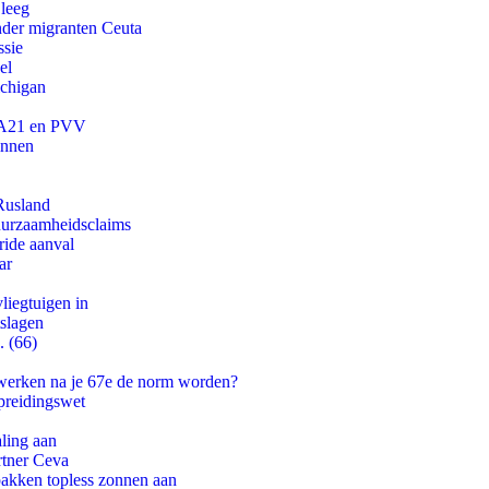
 leeg
onder migranten Ceuta
ssie
el
ichigan
 JA21 en PVV
innen
Rusland
duurzaamheidsclaims
ride aanval
ar
iegtuigen in
tslagen
. (66)
 werken na je 67e de norm worden?
preidingswet
aling aan
rtner Ceva
pakken topless zonnen aan