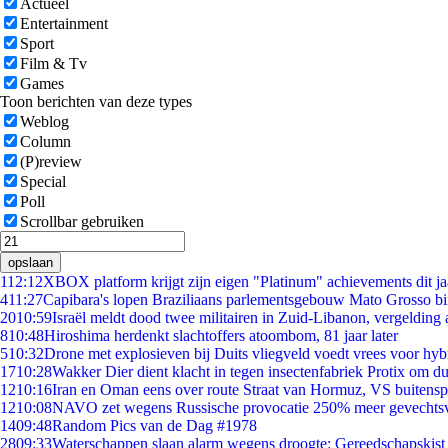
Actueel
Entertainment
Sport
Film & Tv
Games
Toon berichten van deze types
Weblog
Column
(P)review
Special
Poll
Scrollbar gebruiken
opslaan
1
12:12
XBOX platform krijgt zijn eigen "Platinum" achievements dit ja
4
11:27
Capibara's lopen Braziliaans parlementsgebouw Mato Grosso b
20
10:59
Israël meldt dood twee militairen in Zuid-Libanon, vergeldin
8
10:48
Hiroshima herdenkt slachtoffers atoombom, 81 jaar later
5
10:32
Drone met explosieven bij Duits vliegveld voedt vrees voor hyb
17
10:28
Wakker Dier dient klacht in tegen insectenfabriek Protix om 
12
10:16
Iran en Oman eens over route Straat van Hormuz, VS buitensp
12
10:08
NAVO zet wegens Russische provocatie 250% meer gevechtsvl
14
09:48
Random Pics van de Dag #1978
28
09:33
Waterschappen slaan alarm wegens droogte: Gereedschapskist