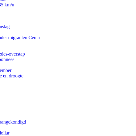
235 km/u
nslag
onder migranten Ceuta
edes-overstap
abonnees
tember
e en droogte
g aangekondigd
ollar