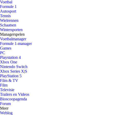
Voetbal
Formule 1
Autosport
Tennis
Wielrennen
Schaatsen
Wintersporten
Managerspelen
Voetbalmanager
Formule 1-manager
Games
PC
Playstation 4
Xbox One
Nintendo Switch
Xbox Series X|S
PlayStation 5
Film & TV
Film
Televisie
Trailers en Videos
Bioscoopagenda
Forum
Meer
Weblog