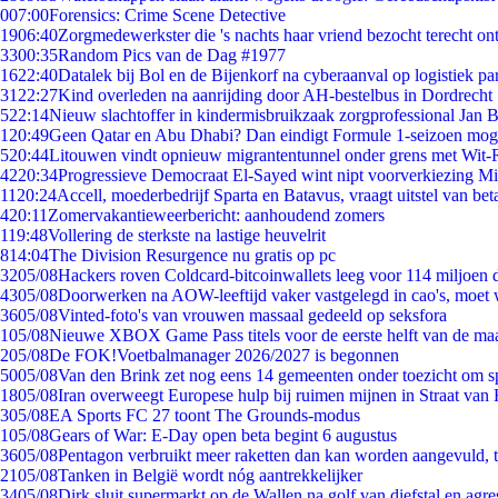
0
07:00
Forensics: Crime Scene Detective
19
06:40
Zorgmedewerkster die 's nachts haar vriend bezocht terecht on
33
00:35
Random Pics van de Dag #1977
16
22:40
Datalek bij Bol en de Bijenkorf na cyberaanval op logistiek pa
31
22:27
Kind overleden na aanrijding door AH-bestelbus in Dordrecht
5
22:14
Nieuw slachtoffer in kindermisbruikzaak zorgprofessional Jan B
1
20:49
Geen Qatar en Abu Dhabi? Dan eindigt Formule 1-seizoen moge
5
20:44
Litouwen vindt opnieuw migrantentunnel onder grens met Wit-
42
20:34
Progressieve Democraat El-Sayed wint nipt voorverkiezing M
11
20:24
Accell, moederbedrijf Sparta en Batavus, vraagt uitstel van bet
4
20:11
Zomervakantieweerbericht: aanhoudend zomers
1
19:48
Vollering de sterkste na lastige heuvelrit
8
14:04
The Division Resurgence nu gratis op pc
32
05/08
Hackers roven Coldcard-bitcoinwallets leeg voor 114 miljoen d
43
05/08
Doorwerken na AOW-leeftijd vaker vastgelegd in cao's, moet
36
05/08
Vinted-foto's van vrouwen massaal gedeeld op seksfora
1
05/08
Nieuwe XBOX Game Pass titels voor de eerste helft van de ma
2
05/08
De FOK!Voetbalmanager 2026/2027 is begonnen
50
05/08
Van den Brink zet nog eens 14 gemeenten onder toezicht om s
18
05/08
Iran overweegt Europese hulp bij ruimen mijnen in Straat va
3
05/08
EA Sports FC 27 toont The Grounds-modus
1
05/08
Gears of War: E-Day open beta begint 6 augustus
36
05/08
Pentagon verbruikt meer raketten dan kan worden aangevuld, t
21
05/08
Tanken in België wordt nóg aantrekkelijker
34
05/08
Dirk sluit supermarkt op de Wallen na golf van diefstal en agre