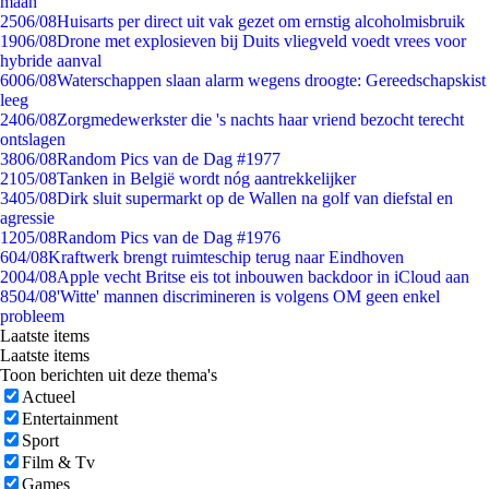
maan
25
06/08
Huisarts per direct uit vak gezet om ernstig alcoholmisbruik
19
06/08
Drone met explosieven bij Duits vliegveld voedt vrees voor
hybride aanval
60
06/08
Waterschappen slaan alarm wegens droogte: Gereedschapskist
leeg
24
06/08
Zorgmedewerkster die 's nachts haar vriend bezocht terecht
ontslagen
38
06/08
Random Pics van de Dag #1977
21
05/08
Tanken in België wordt nóg aantrekkelijker
34
05/08
Dirk sluit supermarkt op de Wallen na golf van diefstal en
agressie
12
05/08
Random Pics van de Dag #1976
6
04/08
Kraftwerk brengt ruimteschip terug naar Eindhoven
20
04/08
Apple vecht Britse eis tot inbouwen backdoor in iCloud aan
85
04/08
'Witte' mannen discrimineren is volgens OM geen enkel
probleem
Laatste items
Laatste items
Toon berichten uit deze thema's
Actueel
Entertainment
Sport
Film & Tv
Games