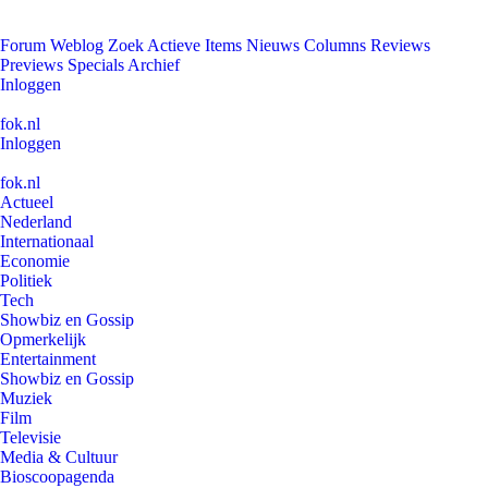
Forum
Weblog
Zoek
Actieve Items
Nieuws
Columns
Reviews
Previews
Specials
Archief
Inloggen
fok.nl
Inloggen
fok.nl
Actueel
Nederland
Internationaal
Economie
Politiek
Tech
Showbiz en Gossip
Opmerkelijk
Entertainment
Showbiz en Gossip
Muziek
Film
Televisie
Media & Cultuur
Bioscoopagenda