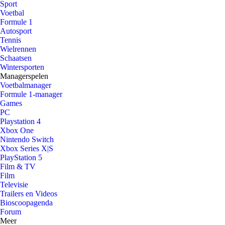
Sport
Voetbal
Formule 1
Autosport
Tennis
Wielrennen
Schaatsen
Wintersporten
Managerspelen
Voetbalmanager
Formule 1-manager
Games
PC
Playstation 4
Xbox One
Nintendo Switch
Xbox Series X|S
PlayStation 5
Film & TV
Film
Televisie
Trailers en Videos
Bioscoopagenda
Forum
Meer