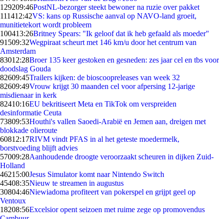
1292
09:46
PostNL-bezorger steekt bewoner na ruzie over pakket
1114
12:42
VS: kans op Russische aanval op NAVO-land groeit,
munitietekort wordt probleem
1004
13:26
Britney Spears: "Ik geloof dat ik heb gefaald als moeder"
915
09:32
Wegpiraat scheurt met 146 km/u door het centrum van
Amsterdam
830
12:28
Broer 135 keer gestoken en gesneden: zes jaar cel en tbs voor
doodslag Gouda
826
09:45
Trailers kijken: de bioscoopreleases van week 32
826
09:49
Vrouw krijgt 30 maanden cel voor afpersing 12-jarige
misdienaar in kerk
824
10:16
EU bekritiseert Meta en TikTok om verspreiden
desinformatie Ceuta
738
09:53
Houthi's vallen Saoedi-Arabië en Jemen aan, dreigen met
blokkade olieroute
608
12:17
RIVM vindt PFAS in al het geteste moedermelk,
borstvoeding blijft advies
570
09:28
Aanhoudende droogte veroorzaakt scheuren in dijken Zuid-
Holland
462
15:00
Jesus Simulator komt naar Nintendo Switch
454
08:35
Nieuw te streamen in augustus
308
04:46
Niewiadoma profiteert van pokerspel en grijpt geel op
Ventoux
182
08:56
Excelsior opent seizoen met ruime zege op promovendus
Cambuur