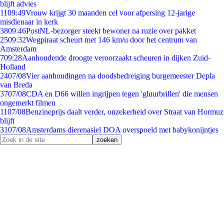
blijft advies
11
09:49
Vrouw krijgt 30 maanden cel voor afpersing 12-jarige
misdienaar in kerk
38
09:46
PostNL-bezorger steekt bewoner na ruzie over pakket
25
09:32
Wegpiraat scheurt met 146 km/u door het centrum van
Amsterdam
7
09:28
Aanhoudende droogte veroorzaakt scheuren in dijken Zuid-
Holland
24
07/08
Vier aanhoudingen na doodsbedreiging burgemeester Depla
van Breda
37
07/08
CDA en D66 willen ingrijpen tegen 'gluurbrillen' die mensen
ongemerkt filmen
11
07/08
Benzineprijs daalt verder, onzekerheid over Straat van Hormuz
blijft
31
07/08
Amsterdams dierenasiel DOA overspoeld met babykonijntjes