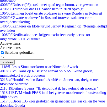
groepsapp
40
06/08
Duitser (93) crasht met quad tegen boom, vier gewonden
47
06/08
Trump wil dat J.D. Vance hem in 2028 opvolgt
1
06/08
Lemmen boekt eerste profzege in zware Ronde van Polen-rit
24
06/08
'Zwarte weduwes' in Rusland trouwen soldaten voor
overlijdensuitkering
14
06/08
Zangeres en Idols-jurylid Jerney Kaagman op 79-jarige leeftijd
overleden
10
06/08
Netflix-abonnees krijgen exclusieve early access tot
uitgebreide GTA VI trailer
Actieve items
Actieve items
Scrollbar gebruiken
opslaan
11
18:51
Jesus Simulator komt naar Nintendo Switch
40
18:50
VS: kans op Russische aanval op NAVO-land groeit,
munitietekort wordt probleem
32
18:40
Houthi's vallen Saoedi-Arabië en Jemen aan, dreigen met
blokkade olieroute
21
18:19
Britney Spears: "Ik geloof dat ik heb gefaald als moeder"
15
18:11
RIVM vindt PFAS in al het geteste moedermelk, borstvoeding
blijft advies
15
17:35
Broer 135 keer gestoken en gesneden: zes jaar cel en tbs voor
doodslag Gouda