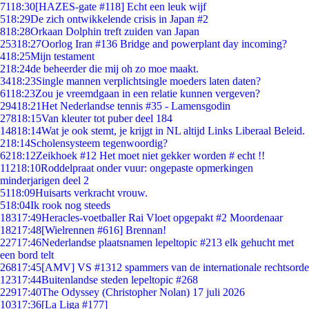
71
18:30
[HAZES-gate #118] Echt een leuk wijf
5
18:29
De zich ontwikkelende crisis in Japan #2
8
18:28
Orkaan Dolphin treft zuiden van Japan
253
18:27
Oorlog Iran #136 Bridge and powerplant day incoming?
4
18:25
Mijn testament
2
18:24
de beheerder die mij oh zo moe maakt.
34
18:23
Single mannen verplichtsingle moeders laten daten?
61
18:23
Zou je vreemdgaan in een relatie kunnen vergeven?
294
18:21
Het Nederlandse tennis #35 - Lamensgodin
278
18:15
Van kleuter tot puber deel 184
148
18:14
Wat je ook stemt, je krijgt in NL altijd Links Liberaal Beleid.
2
18:14
Scholensysteem tegenwoordig?
62
18:12
Zeikhoek #12 Het moet niet gekker worden # echt !!
112
18:10
Roddelpraat onder vuur: ongepaste opmerkingen
minderjarigen deel 2
51
18:09
Huisarts verkracht vrouw.
5
18:04
Ik rook nog steeds
183
17:49
Heracles-voetballer Rai Vloet opgepakt #2 Moordenaar
182
17:48
[Wielrennen #616] Brennan!
227
17:46
Nederlandse plaatsnamen lepeltopic #213 elk gehucht met
een bord telt
268
17:45
[AMV] VS #1312 spammers van de internationale rechtsorde
123
17:44
Buitenlandse steden lepeltopic #268
229
17:40
The Odyssey (Christopher Nolan) 17 juli 2026
103
17:36
[La Liga #177]