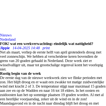
Nieuws
Nederland
FOK! wat een weekverwachting: eindelijk wat nattigheid?
Jippie
14-04-2025 14:48
print
Net als maart, verliep de eerste helft van april grotendeels droog met
veel zonneschijn. We hebben al verscheidene keren bovendien de
grens van 20 graden gehaald in Nederland. Deze week ziet er
wisselvalliger uit, maar tot grootschalige regenval komt het voorlopig
niet.
Rustig begin van de week
De eerste dag van de nieuwe werkweek zien we flinke perioden met
zon. Het blijft droog en er waait een zwakke tot matige zuidwestelijke
wind met kracht 2 of 3. De temperatuur stijgt naar maximaal 15 graden
aan zee en op de Wadden en naar 16 tot 18 elders. In het oosten en
zuidoosten kan het op sommige plaatsen 19 graden worden. Al met al
een heerlijke voorjaarsdag, zeker uit de wind en in de zon!
Maandagavond en in de nacht naar dinsdag blijft het droog en met