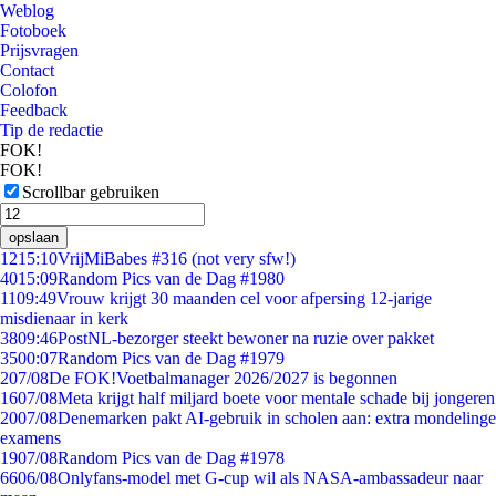
Weblog
Fotoboek
Prijsvragen
Contact
Colofon
Feedback
Tip de redactie
FOK!
FOK!
Scrollbar gebruiken
opslaan
12
15:10
VrijMiBabes #316 (not very sfw!)
40
15:09
Random Pics van de Dag #1980
11
09:49
Vrouw krijgt 30 maanden cel voor afpersing 12-jarige
misdienaar in kerk
38
09:46
PostNL-bezorger steekt bewoner na ruzie over pakket
35
00:07
Random Pics van de Dag #1979
2
07/08
De FOK!Voetbalmanager 2026/2027 is begonnen
16
07/08
Meta krijgt half miljard boete voor mentale schade bij jongeren
20
07/08
Denemarken pakt AI-gebruik in scholen aan: extra mondelinge
examens
19
07/08
Random Pics van de Dag #1978
66
06/08
Onlyfans-model met G-cup wil als NASA-ambassadeur naar