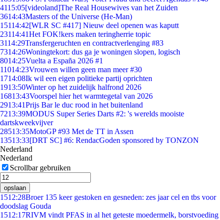
41
15:05
[videoland]The Real Housewives van het Zuiden
36
14:43
Masters of the Universe (He-Man)
151
14:42
[WLR SC #417] Nieuw deel openen was kaputt
231
14:41
Het FOK!kers maken teringherrie topic
31
14:29
Transfergeruchten en contractverlenging #83
73
14:26
Woningtekort: dus ga je woningen slopen, logisch
80
14:25
Vuelta a España 2026 #1
110
14:23
Vrouwen willen geen man meer #30
17
14:08
Ik wil een eigen politieke partij oprichten
19
13:50
Winter op het zuidelijk halfrond 2026
168
13:43
Voorspel hier het warmtegetal van 2026
29
13:41
Prijs Bar le duc rood in het buitenland
72
13:39
MODUS Super Series Darts #2: 's werelds mooiste
dartskweekvijver
285
13:35
MotoGP #93 Met de TT in Assen
135
13:33
[DRT SC] #6: RendacGoden sponsored by TONZON
Nederland
Nederland
Scrollbar gebruiken
opslaan
15
12:28
Broer 135 keer gestoken en gesneden: zes jaar cel en tbs voor
doodslag Gouda
15
12:17
RIVM vindt PFAS in al het geteste moedermelk, borstvoeding