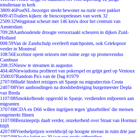
misdienaar in kerk
38
09:46
PostNL-bezorger steekt bewoner na ruzie over pakket
6
09:45
Trailers kijken: de bioscoopreleases van week 32
25
09:32
Wegpiraat scheurt met 146 km/u door het centrum van
Amsterdam
7
09:28
Aanhoudende droogte veroorzaakt scheuren in dijken Zuid-
Holland
0
08:59
Van de Zandschulp overleeft matchpoints, ook Griekspoor
verder in Montreal
1
08:56
Excelsior opent seizoen met ruime zege op promovendus
Cambuur
2
08:35
Nieuw te streamen in augustus
4
04:46
Niewiadoma profiteert van pokerspel en grijpt geel op Ventoux
35
00:07
Random Pics van de Dag #1979
27
07/08
Italië hindert reizigers uit Spanje na migratiecrisis Ceuta
24
07/08
Vier aanhoudingen na doodsbedreiging burgemeester Depla
van Breda
11
07/08
Smokkelbende opgerold in Spanje, verdienden miljoenen aan
migranten
37
07/08
CDA en D66 willen ingrijpen tegen 'gluurbrillen' die mensen
ongemerkt filmen
11
07/08
Benzineprijs daalt verder, onzekerheid over Straat van Hormuz
blijft
42
07/08
Voedselprijzen wereldwijd op hoogste niveau in ruim drie jaar
23
07/08
Quake krijgt na 30 jaar een gratis uitbreiding