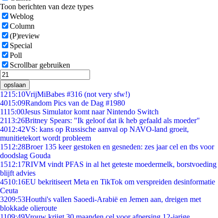
Toon berichten van deze types
Weblog
Column
(P)review
Special
Poll
Scrollbar gebruiken
opslaan
12
15:10
VrijMiBabes #316 (not very sfw!)
40
15:09
Random Pics van de Dag #1980
11
15:00
Jesus Simulator komt naar Nintendo Switch
21
13:26
Britney Spears: "Ik geloof dat ik heb gefaald als moeder"
40
12:42
VS: kans op Russische aanval op NAVO-land groeit,
munitietekort wordt probleem
15
12:28
Broer 135 keer gestoken en gesneden: zes jaar cel en tbs voor
doodslag Gouda
15
12:17
RIVM vindt PFAS in al het geteste moedermelk, borstvoeding
blijft advies
45
10:16
EU bekritiseert Meta en TikTok om verspreiden desinformatie
Ceuta
32
09:53
Houthi's vallen Saoedi-Arabië en Jemen aan, dreigen met
blokkade olieroute
11
09:49
Vrouw krijgt 30 maanden cel voor afpersing 12-jarige