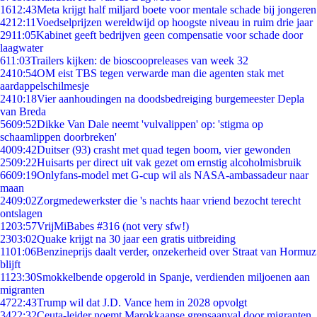
16
12:43
Meta krijgt half miljard boete voor mentale schade bij jongeren
42
12:11
Voedselprijzen wereldwijd op hoogste niveau in ruim drie jaar
29
11:05
Kabinet geeft bedrijven geen compensatie voor schade door
laagwater
6
11:03
Trailers kijken: de bioscoopreleases van week 32
24
10:54
OM eist TBS tegen verwarde man die agenten stak met
aardappelschilmesje
24
10:18
Vier aanhoudingen na doodsbedreiging burgemeester Depla
van Breda
56
09:52
Dikke Van Dale neemt 'vulvalippen' op: 'stigma op
schaamlippen doorbreken'
40
09:42
Duitser (93) crasht met quad tegen boom, vier gewonden
25
09:22
Huisarts per direct uit vak gezet om ernstig alcoholmisbruik
66
09:19
Onlyfans-model met G-cup wil als NASA-ambassadeur naar
maan
24
09:02
Zorgmedewerkster die 's nachts haar vriend bezocht terecht
ontslagen
12
03:57
VrijMiBabes #316 (not very sfw!)
23
03:02
Quake krijgt na 30 jaar een gratis uitbreiding
11
01:06
Benzineprijs daalt verder, onzekerheid over Straat van Hormuz
blijft
11
23:30
Smokkelbende opgerold in Spanje, verdienden miljoenen aan
migranten
47
22:43
Trump wil dat J.D. Vance hem in 2028 opvolgt
34
22:32
Ceuta-leider noemt Marokkaanse grensaanval door migranten