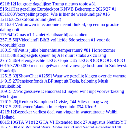
62
16:12
Het grote dagelijkse Trump nieuws topic #31
5
16:11
Het gezellige Eurojackpot KNVB Bekertopic 2026/27 #1
85
16:03
Voorspellingstopic: Wie is hier de weerkundige? #16
121
16:02
Saxofoon sound (deel 2)
35
16:01
Vertrouwen in economie neemt flink af, op een na grootse
daling ooit
1
15:54
LG nas n1t1 - niet zichtbaar bij aansluiten
257
15:50
[Videoland] B&B vol liefde 6de seizoen #1 voor de
vooruitkijkers
180
15:48
Wat is jullie binnenhuistemperatuur? #81 Horrorzomer
111
15:48
Koopzegels sparen bij AH duurt straks 2x zo lang
275
15:46
Het enige echte LEGO-topic #45 LEGOOOOOOOOOOO
60
15:37
200.000 mensen geëvacueerd vanwege bosbrand in Zuidwest-
Frankrijk
125
15:33
[ShowChat #1259] Waar we gezellig klagen over de warmte
149
15:27
Pensioenfonds ABP stapt uit Tesla, beloning Musk
struikelblok
109
15:27
Progressieve Democraat El-Sayed wint nipt voorverkiezing
Michigan
176
15:26
[Keuken Kampioen Divisie] #44 Vitesse mag weg
213
15:22
Bloemen/planten in je eigen tuin #94 Kleur!
42
15:12
Bezoeker verliest deel van vinger in waterattractie Walibi
Holland
86
15:10
GTA VI #12 GTA VI Extended look 27 Augustus Netflix/YT
185
15:08
VS: Political Wars, Voter Fraud and Secret Agendas #148