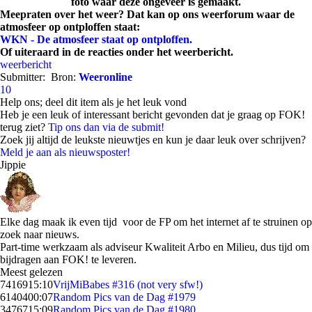
foto waar deze ongeveer is gemaakt.
Meepraten over het weer? Dat kan op ons weerforum waar de
atmosfeer op ontploffen staat:
WKN - De atmosfeer staat op ontploffen.
Of uiteraard in de reacties onder het weerbericht.
weerbericht
Submitter:
Bron:
Weeronline
10
Help ons; deel dit item als je het leuk vond
Heb je een leuk of interessant bericht gevonden dat je graag op FOK!
terug ziet?
Tip ons dan via de submit!
Zoek jij altijd de leukste nieuwtjes en kun je daar leuk over schrijven?
Meld je aan als nieuwsposter!
Jippie
Elke dag maak ik even tijd voor de FP om het internet af te struinen op
zoek naar nieuws.
Part-time werkzaam als adviseur Kwaliteit Arbo en Milieu, dus tijd om
bijdragen aan FOK! te leveren.
Meest gelezen
74169
15:10
VrijMiBabes #316 (not very sfw!)
61404
00:07
Random Pics van de Dag #1979
34767
15:09
Random Pics van de Dag #1980