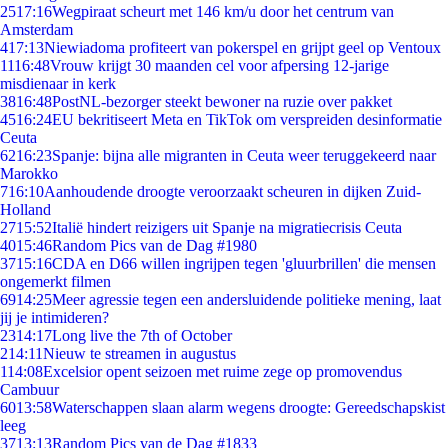
25
17:16
Wegpiraat scheurt met 146 km/u door het centrum van
Amsterdam
4
17:13
Niewiadoma profiteert van pokerspel en grijpt geel op Ventoux
11
16:48
Vrouw krijgt 30 maanden cel voor afpersing 12-jarige
misdienaar in kerk
38
16:48
PostNL-bezorger steekt bewoner na ruzie over pakket
45
16:24
EU bekritiseert Meta en TikTok om verspreiden desinformatie
Ceuta
62
16:23
Spanje: bijna alle migranten in Ceuta weer teruggekeerd naar
Marokko
7
16:10
Aanhoudende droogte veroorzaakt scheuren in dijken Zuid-
Holland
27
15:52
Italië hindert reizigers uit Spanje na migratiecrisis Ceuta
40
15:46
Random Pics van de Dag #1980
37
15:16
CDA en D66 willen ingrijpen tegen 'gluurbrillen' die mensen
ongemerkt filmen
69
14:25
Meer agressie tegen een andersluidende politieke mening, laat
jij je intimideren?
23
14:17
Long live the 7th of October
2
14:11
Nieuw te streamen in augustus
1
14:08
Excelsior opent seizoen met ruime zege op promovendus
Cambuur
60
13:58
Waterschappen slaan alarm wegens droogte: Gereedschapskist
leeg
37
13:13
Random Pics van de Dag #1833