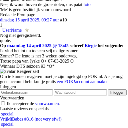
Nee, ik woon boven de grote riolen, dus patat
foto
'Me' is géén bezittelijk voornaamwoord
Redactie Frontpage
dinsdag 15 april 2025, 09:27 uur
#10
1
_UserName_
Nog niet geregistreerd.
quote:
Op
maandag 14 april 2025 @ 18:45
schreef
Kiegie
het volgende:
Ik vind het tot nu toe een vrij matige zomer.
Zomer? De lente is net 3 weken onderweg.
Trotse papa van Jyske O+ 07-03-2025 O+
Winnaar DTS seizoen 93 *O*
Reageer zelf
Om te kunnen reageren moet je zijn ingelogd op FOK.nl. Als je nog
geen account hebt kun je gratis
een FOK!account aanmaken
Inloggen
Voorwaarden
Ik accepteer de
voorwaarden
.
Laatste reviews en specials
special
VrijMiBabes #316 (not very sfw!)
special