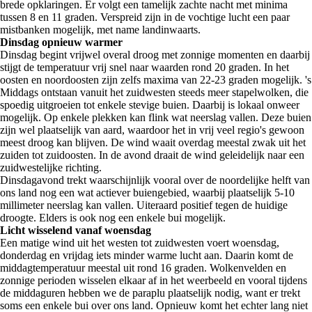
brede opklaringen. Er volgt een tamelijk zachte nacht met minima
tussen 8 en 11 graden. Verspreid zijn in de vochtige lucht een paar
mistbanken mogelijk, met name landinwaarts.
Dinsdag opnieuw warmer
Dinsdag begint vrijwel overal droog met zonnige momenten en daarbij
stijgt de temperatuur vrij snel naar waarden rond 20 graden. In het
oosten en noordoosten zijn zelfs maxima van 22-23 graden mogelijk. 's
Middags ontstaan vanuit het zuidwesten steeds meer stapelwolken, die
spoedig uitgroeien tot enkele stevige buien. Daarbij is lokaal onweer
mogelijk. Op enkele plekken kan flink wat neerslag vallen. Deze buien
zijn wel plaatselijk van aard, waardoor het in vrij veel regio's gewoon
meest droog kan blijven. De wind waait overdag meestal zwak uit het
zuiden tot zuidoosten. In de avond draait de wind geleidelijk naar een
zuidwestelijke richting.
Dinsdagavond trekt waarschijnlijk vooral over de noordelijke helft van
ons land nog een wat actiever buiengebied, waarbij plaatselijk 5-10
millimeter neerslag kan vallen. Uiteraard positief tegen de huidige
droogte. Elders is ook nog een enkele bui mogelijk.
Licht wisselend vanaf woensdag
Een matige wind uit het westen tot zuidwesten voert woensdag,
donderdag en vrijdag iets minder warme lucht aan. Daarin komt de
middagtemperatuur meestal uit rond 16 graden. Wolkenvelden en
zonnige perioden wisselen elkaar af in het weerbeeld en vooral tijdens
de middaguren hebben we de paraplu plaatselijk nodig, want er trekt
soms een enkele bui over ons land. Opnieuw komt het echter lang niet