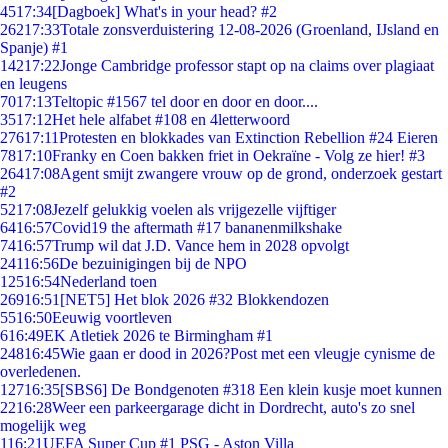
45
17:34
[Dagboek] What's in your head? #2
262
17:33
Totale zonsverduistering 12-08-2026 (Groenland, IJsland en
Spanje) #1
142
17:22
Jonge Cambridge professor stapt op na claims over plagiaat
en leugens
70
17:13
Teltopic #1567 tel door en door en door....
35
17:12
Het hele alfabet #108 en 4letterwoord
276
17:11
Protesten en blokkades van Extinction Rebellion #24 Eieren
78
17:10
Franky en Coen bakken friet in Oekraïne - Volg ze hier! #3
264
17:08
Agent smijt zwangere vrouw op de grond, onderzoek gestart
#2
52
17:08
Jezelf gelukkig voelen als vrijgezelle vijftiger
64
16:57
Covid19 the aftermath #17 bananenmilkshake
74
16:57
Trump wil dat J.D. Vance hem in 2028 opvolgt
241
16:56
De bezuinigingen bij de NPO
125
16:54
Nederland toen
269
16:51
[NET5] Het blok 2026 #32 Blokkendozen
55
16:50
Eeuwig voortleven
6
16:49
EK Atletiek 2026 te Birmingham #1
248
16:45
Wie gaan er dood in 2026?Post met een vleugje cynisme de
overledenen.
127
16:35
[SBS6] De Bondgenoten #318 Een klein kusje moet kunnen
22
16:28
Weer een parkeergarage dicht in Dordrecht, auto's zo snel
mogelijk weg
1
16:21
UEFA Super Cup #1 PSG - Aston Villa