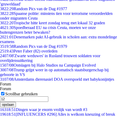
'gruweldaad'
38
22:29
Random Pics van de Dag #1977
38
22:28
Spaanse politie: minstens tien voor terrorisme veroordeelden
onder migranten Ceuta
30
22:20
Tropische hitte keert zondag terug met lokaal 32 graden
46
21:30
Spoedberaad EU na crisis Ceuta, moeten we onze
buitengrenzen beter bewaken?
20
21:01
Denemarken pakt AI-gebruik in scholen aan: extra mondelinge
examens
35
19:58
Random Pics van de Dag #1979
25
19:43
Peter Faber (82) overleden
24
07/08
'Zwarte weduwes' in Rusland trouwen soldaten voor
overlijdensuitkering
15
07/08
Ontslagen bij Halo Studios na Campaign Evolved
30
07/08
Trump grijpt weer in op automatisch staatsburgerschap bij
geboorte in VS
31
07/08
Amsterdams dierenasiel DOA overspoeld met babykonijntjes
Forum
Forum
Scrollbar gebruiken
opslaan
163
18:51
Dingen waar je enorm vrolijk van wordt #3
196
18:51
[INFLUENCERS #296] Alles is welkom kneuzing of breuk