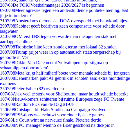
2
07/08
De FOK!Voetbalmanager 2026/2027 is begonnen
69
07/08
Meer agressie tegen een andersluidende politieke mening, laat
jij je intimideren?
31
07/08
Amsterdams dierenasiel DOA overspoeld met babykonijntjes
29
07/08
Kabinet geeft bedrijven geen compensatie voor schade door
laagwater
24
07/08
OM eist TBS tegen verwarde man die agenten stak met
aardappelschilmesje
30
07/08
Tropische hitte keert zondag terug met lokaal 32 graden
30
07/08
Trump grijpt weer in op automatisch staatsburgerschap bij
geboorte in VS
56
07/08
Dikke Van Dale neemt 'vulvalippen' op: 'stigma op
schaamlippen doorbreken'
16
07/08
Meta krijgt half miljard boete voor mentale schade bij jongeren
20
07/08
Denemarken pakt AI-gebruik in scholen aan: extra mondelinge
examens
25
07/08
Peter Faber (82) overleden
0
07/08
Ajax veel te sterk voor Shelbourne, maar houdt schade beperkt
1
07/08
Nieuwkomers schitteren bij ruime Europese zege FC Twente
19
07/08
Random Pics van de Dag #1978
15
06/08
Ontslagen bij Halo Studios na Campaign Evolved
19
06/08
PS5-doos waarschuwt voor einde fysieke games
2
06/08
Le Court wint na nerveuze finale, Pieterse derde
29
06/08
NPO-manager Menno de Boer geschorst na dickpic in