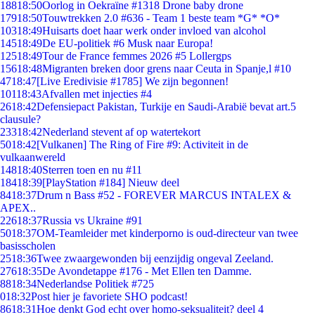
188
18:50
Oorlog in Oekraïne #1318 Drone baby drone
179
18:50
Touwtrekken 2.0 #636 - Team 1 beste team *G* *O*
103
18:49
Huisarts doet haar werk onder invloed van alcohol
145
18:49
De EU-politiek #6 Musk naar Europa!
125
18:49
Tour de France femmes 2026 #5 Lollergps
156
18:48
Migranten breken door grens naar Ceuta in Spanje,l #10
47
18:47
[Live Eredivisie #1785] We zijn begonnen!
101
18:43
Afvallen met injecties #4
26
18:42
Defensiepact Pakistan, Turkije en Saudi-Arabië bevat art.5
clausule?
233
18:42
Nederland stevent af op watertekort
50
18:42
[Vulkanen] The Ring of Fire #9: Activiteit in de
vulkaanwereld
148
18:40
Sterren toen en nu #11
184
18:39
[PlayStation #184] Nieuw deel
84
18:37
Drum n Bass #52 - FOREVER MARCUS INTALEX &
APEX..
226
18:37
Russia vs Ukraine #91
50
18:37
OM-Teamleider met kinderporno is oud-directeur van twee
basisscholen
25
18:36
Twee zwaargewonden bij eenzijdig ongeval Zeeland.
276
18:35
De Avondetappe #176 - Met Ellen ten Damme.
88
18:34
Nederlandse Politiek #725
0
18:32
Post hier je favoriete SHO podcast!
86
18:31
Hoe denkt God echt over homo-seksualiteit? deel 4