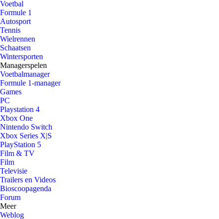
Voetbal
Formule 1
Autosport
Tennis
Wielrennen
Schaatsen
Wintersporten
Managerspelen
Voetbalmanager
Formule 1-manager
Games
PC
Playstation 4
Xbox One
Nintendo Switch
Xbox Series X|S
PlayStation 5
Film & TV
Film
Televisie
Trailers en Videos
Bioscoopagenda
Forum
Meer
Weblog