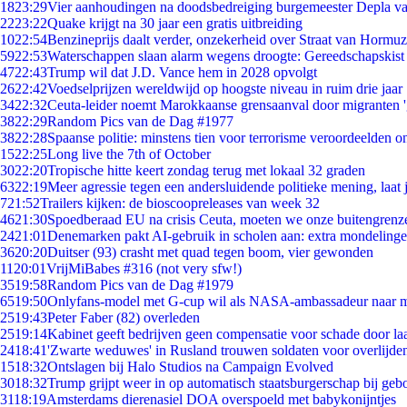
18
23:29
Vier aanhoudingen na doodsbedreiging burgemeester Depla v
22
23:22
Quake krijgt na 30 jaar een gratis uitbreiding
10
22:54
Benzineprijs daalt verder, onzekerheid over Straat van Hormuz 
59
22:53
Waterschappen slaan alarm wegens droogte: Gereedschapskist
47
22:43
Trump wil dat J.D. Vance hem in 2028 opvolgt
26
22:42
Voedselprijzen wereldwijd op hoogste niveau in ruim drie jaar
34
22:32
Ceuta-leider noemt Marokkaanse grensaanval door migranten 
38
22:29
Random Pics van de Dag #1977
38
22:28
Spaanse politie: minstens tien voor terrorisme veroordeelden 
15
22:25
Long live the 7th of October
30
22:20
Tropische hitte keert zondag terug met lokaal 32 graden
63
22:19
Meer agressie tegen een andersluidende politieke mening, laat j
7
21:52
Trailers kijken: de bioscoopreleases van week 32
46
21:30
Spoedberaad EU na crisis Ceuta, moeten we onze buitengrenz
24
21:01
Denemarken pakt AI-gebruik in scholen aan: extra mondeling
36
20:20
Duitser (93) crasht met quad tegen boom, vier gewonden
11
20:01
VrijMiBabes #316 (not very sfw!)
35
19:58
Random Pics van de Dag #1979
65
19:50
Onlyfans-model met G-cup wil als NASA-ambassadeur naar 
25
19:43
Peter Faber (82) overleden
25
19:14
Kabinet geeft bedrijven geen compensatie voor schade door la
24
18:41
'Zwarte weduwes' in Rusland trouwen soldaten voor overlijden
15
18:32
Ontslagen bij Halo Studios na Campaign Evolved
30
18:32
Trump grijpt weer in op automatisch staatsburgerschap bij geb
31
18:19
Amsterdams dierenasiel DOA overspoeld met babykonijntjes