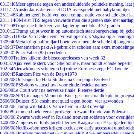
63
13:48
Meer agressie tegen een andersluidende politieke mening, laat j
31
11:52
Amsterdams dierenasiel DOA overspoeld met babykonijntjes
25
11:46
Kabinet geeft bedrijven geen compensatie voor schade door la
23
11:14
OM eist TBS tegen verwarde man die agenten stak met aardap
30
11:08
Tropische hitte keert zondag terug met lokaal 32 graden
30
10:12
Trump grijpt weer in op automatisch staatsburgerschap bij geb
54
09:51
Dikke Van Dale neemt 'vulvalippen' op: 'stigma op schaamlip
13
09:40
Meta krijgt half miljard boete voor mentale schade bij jongeren
24
09:37
Denemarken pakt AI-gebruik in scholen aan: extra mondeling
25
09:05
Peter Faber (82) overleden
7
05:00
Trailers kijken: de bioscoopreleases van week 32
0
03:37
Ajax veel te sterk voor Shelbourne, maar houdt schade beperkt
1
02:34
Nieuwkomers schitteren bij ruime Europese zege FC Twente
19
00:45
Random Pics van de Dag #1978
15
06/08
Ontslagen bij Halo Studios na Campaign Evolved
19
06/08
PS5-doos waarschuwt voor einde fysieke games
2
06/08
Le Court wint na nerveuze finale, Pieterse derde
29
06/08
NPO-manager Menno de Boer geschorst na dickpic in groeps
36
06/08
Duitser (93) crasht met quad tegen boom, vier gewonden
47
06/08
Trump wil dat J.D. Vance hem in 2028 opvolgt
1
06/08
Lemmen boekt eerste profzege in zware Ronde van Polen-rit
24
06/08
'Zwarte weduwes' in Rusland trouwen soldaten voor overlijden
14
06/08
Zangeres en Idols-jurylid Jerney Kaagman op 79-jarige leeftij
10
06/08
Netflix-abonnees krijgen exclusieve early access tot uitgebreid
65
06/08
Onlyfans-model met G-cup wil als NASA-ambassadeur naar 