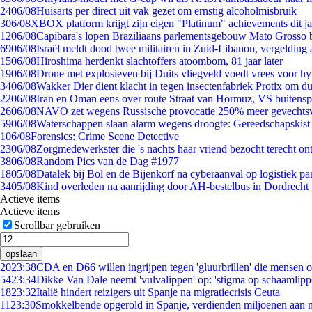
24
06/08
Huisarts per direct uit vak gezet om ernstig alcoholmisbruik
3
06/08
XBOX platform krijgt zijn eigen "Platinum" achievements dit ja
12
06/08
Capibara's lopen Braziliaans parlementsgebouw Mato Grosso 
69
06/08
Israël meldt dood twee militairen in Zuid-Libanon, vergeldin
15
06/08
Hiroshima herdenkt slachtoffers atoombom, 81 jaar later
19
06/08
Drone met explosieven bij Duits vliegveld voedt vrees voor hy
34
06/08
Wakker Dier dient klacht in tegen insectenfabriek Protix om 
22
06/08
Iran en Oman eens over route Straat van Hormuz, VS buitensp
26
06/08
NAVO zet wegens Russische provocatie 250% meer gevechtsvl
59
06/08
Waterschappen slaan alarm wegens droogte: Gereedschapskist
1
06/08
Forensics: Crime Scene Detective
23
06/08
Zorgmedewerkster die 's nachts haar vriend bezocht terecht on
38
06/08
Random Pics van de Dag #1977
18
05/08
Datalek bij Bol en de Bijenkorf na cyberaanval op logistiek pa
34
05/08
Kind overleden na aanrijding door AH-bestelbus in Dordrecht
Actieve items
Actieve items
Scrollbar gebruiken
opslaan
20
23:38
CDA en D66 willen ingrijpen tegen 'gluurbrillen' die mensen 
54
23:34
Dikke Van Dale neemt 'vulvalippen' op: 'stigma op schaamlip
18
23:32
Italië hindert reizigers uit Spanje na migratiecrisis Ceuta
11
23:30
Smokkelbende opgerold in Spanje, verdienden miljoenen aan 