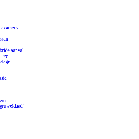
e examens
maan
bride aanval
 leeg
tslagen
ssie
eem
'gruweldaad'