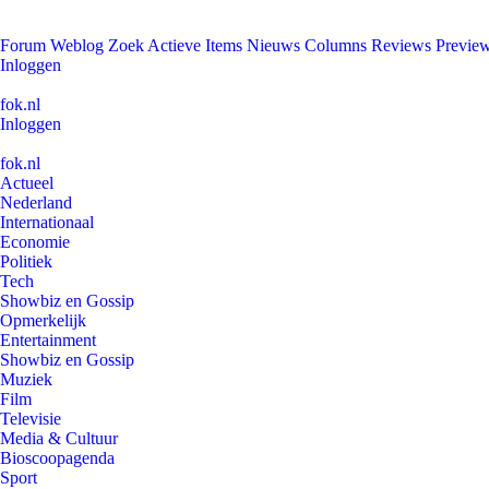
Forum
Weblog
Zoek
Actieve Items
Nieuws
Columns
Reviews
Previe
Inloggen
fok.nl
Inloggen
fok.nl
Actueel
Nederland
Internationaal
Economie
Politiek
Tech
Showbiz en Gossip
Opmerkelijk
Entertainment
Showbiz en Gossip
Muziek
Film
Televisie
Media & Cultuur
Bioscoopagenda
Sport