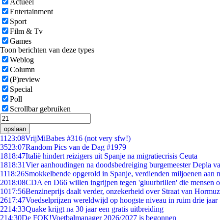
Actueel
Entertainment
Sport
Film & Tv
Games
Toon berichten van deze types
Weblog
Column
(P)review
Special
Poll
Scrollbar gebruiken
opslaan
11
23:08
VrijMiBabes #316 (not very sfw!)
35
23:07
Random Pics van de Dag #1979
18
18:47
Italië hindert reizigers uit Spanje na migratiecrisis Ceuta
18
18:31
Vier aanhoudingen na doodsbedreiging burgemeester Depla v
11
18:26
Smokkelbende opgerold in Spanje, verdienden miljoenen aan 
20
18:08
CDA en D66 willen ingrijpen tegen 'gluurbrillen' die mensen 
10
17:56
Benzineprijs daalt verder, onzekerheid over Straat van Hormuz 
26
17:47
Voedselprijzen wereldwijd op hoogste niveau in ruim drie jaar
22
14:33
Quake krijgt na 30 jaar een gratis uitbreiding
2
14:30
De FOK!Voetbalmanager 2026/2027 is begonnen