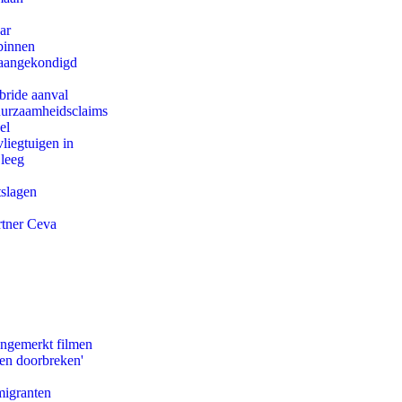
ar
binnen
g aangekondigd
bride aanval
duurzaamheidsclaims
el
iegtuigen in
 leeg
tslagen
rtner Ceva
ongemerkt filmen
pen doorbreken'
migranten