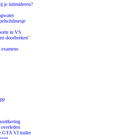
ij je intimideren?
agwater
pelschilmesje
oorte in VS
pen doorbreken'
e examens
app
suitkering
d overleden
e GTA VI trailer
maan