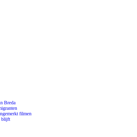
an Breda
migranten
ongemerkt filmen
blijft