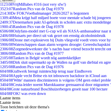
11
23:08
VrijMiBabes #316 (not very sfw!)
35
23:07
Random Pics van de Dag #1979
2
14:30
De FOK!Voetbalmanager 2026/2027 is begonnen
13
09:40
Meta krijgt half miljard boete voor mentale schade bij jongeren
24
09:37
Denemarken pakt AI-gebruik in scholen aan: extra mondeling
19
00:45
Random Pics van de Dag #1978
65
06/08
Onlyfans-model met G-cup wil als NASA-ambassadeur naar 
24
06/08
Huisarts per direct uit vak gezet om ernstig alcoholmisbruik
19
06/08
Drone met explosieven bij Duits vliegveld voedt vrees voor hy
59
06/08
Waterschappen slaan alarm wegens droogte: Gereedschapskist
23
06/08
Zorgmedewerkster die 's nachts haar vriend bezocht terecht on
38
06/08
Random Pics van de Dag #1977
21
05/08
Tanken in België wordt nóg aantrekkelijker
34
05/08
Dirk sluit supermarkt op de Wallen na golf van diefstal en agre
12
05/08
Random Pics van de Dag #1976
6
04/08
Kraftwerk brengt ruimteschip terug naar Eindhoven
20
04/08
Apple vecht Britse eis tot inbouwen backdoor in iCloud aan
85
04/08
'Witte' mannen discrimineren is volgens OM geen enkel probl
34
04/08
Ceuta-leider noemt Marokkaanse grensaanval door migranten 
6
04/08
Grote natuurbrand Boschhuizerbergen groeit naar 100 hectare
6
04/08
FOK! was even down
Laatste items
Laatste items
Toon berichten uit deze thema's