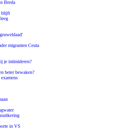
an Breda
blijft
 leeg
'gruweldaad'
onder migranten Ceuta
ij je intimideren?
en beter bewaken?
e examens
maan
agwater
suitkering
oorte in VS