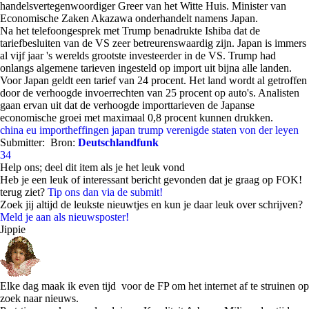
handelsvertegenwoordiger Greer van het Witte Huis. Minister van
Economische Zaken Akazawa onderhandelt namens Japan.
Na het telefoongesprek met Trump benadrukte Ishiba dat de
tariefbesluiten van de VS zeer betreurenswaardig zijn. Japan is immers
al vijf jaar 's werelds grootste investeerder in de VS. Trump had
onlangs algemene tarieven ingesteld op import uit bijna alle landen.
Voor Japan geldt een tarief van 24 procent. Het land wordt al getroffen
door de verhoogde invoerrechten van 25 procent op auto's. Analisten
gaan ervan uit dat de verhoogde importtarieven de Japanse
economische groei met maximaal 0,8 procent kunnen drukken.
china
eu
importheffingen
japan
trump
verenigde staten
von der leyen
Submitter:
Bron:
Deutschlandfunk
34
Help ons; deel dit item als je het leuk vond
Heb je een leuk of interessant bericht gevonden dat je graag op FOK!
terug ziet?
Tip ons dan via de submit!
Zoek jij altijd de leukste nieuwtjes en kun je daar leuk over schrijven?
Meld je aan als nieuwsposter!
Jippie
Elke dag maak ik even tijd voor de FP om het internet af te struinen op
zoek naar nieuws.