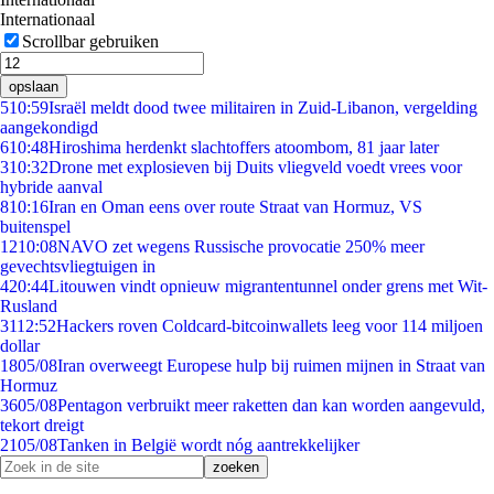
Internationaal
Scrollbar gebruiken
opslaan
5
10:59
Israël meldt dood twee militairen in Zuid-Libanon, vergelding
aangekondigd
6
10:48
Hiroshima herdenkt slachtoffers atoombom, 81 jaar later
3
10:32
Drone met explosieven bij Duits vliegveld voedt vrees voor
hybride aanval
8
10:16
Iran en Oman eens over route Straat van Hormuz, VS
buitenspel
12
10:08
NAVO zet wegens Russische provocatie 250% meer
gevechtsvliegtuigen in
4
20:44
Litouwen vindt opnieuw migrantentunnel onder grens met Wit-
Rusland
31
12:52
Hackers roven Coldcard-bitcoinwallets leeg voor 114 miljoen
dollar
18
05/08
Iran overweegt Europese hulp bij ruimen mijnen in Straat van
Hormuz
36
05/08
Pentagon verbruikt meer raketten dan kan worden aangevuld,
tekort dreigt
21
05/08
Tanken in België wordt nóg aantrekkelijker