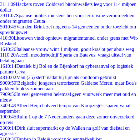
31
11:09
Hackers roven Coldcard-bitcoinwallets leeg voor 114 miljoen
dollar
29
11:07
Spaanse politie: minstens tien voor terrorisme veroordeelden
onder migranten Ceuta
50
10:45
Van den Brink zet nog eens 14 gemeenten onder toezicht om
spreidingswet
4
10:30
Litouwen vindt opnieuw migrantentunnel onder grens met Wit-
Rusland
16
10:26
Italiaanse vrouw wint 1 miljoen, gooit kraslot per abuis weg
11
10:20
Accell, moederbedrijf Sparta en Batavus, vraagt uitstel van
betaling aan
16
10:14
Datalek bij Bol en de Bijenkorf na cyberaanval op logistiek
partner Ceva
48
10:02
Man (25) sterft nadat hij lijm als condoom gebruikt
90
09:59
'Belgische' jongeren terroriseren Galderse Meren, maar Boa's
pakken topless zonnen aan
79
09:56
In veel gemeenten helemaal geen vuurwerk meer met oud en
nieuw
34
09:49
Albert Heijn halveert tempo van Koopzegels sparen vanaf
september
19
09:45
Ruim 1 op de 7 Nederlanders gaan deze zomer onverzekerd
op reis
33
09:14
Dirk sluit supermarkt op de Wallen na golf van diefstal en
agressie
21
08:36
Tanken in België wordt nóg aantrekkelijker