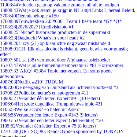
113
08:44
Vrienden gaan op vakantie zonder mij uit te nodigen
138
08:43
Wat je ook stemt, je krijgt in NL altijd Links Liberaal Beleid.
37
08:40
Dierenlepeltopic #150
176
08:39
Touwtrekken 2.0 #636 - Team 1 beste team *G* *O*
21
08:28
[2026/2027] Eredivisietoto #1
150
08:25
"Niche"-historische producten in de supermarkt
40
08:23
[Dagboek] What's in your head? #2
158
08:20
Lizzy (21) op klaarlichte dag zwaar mishandeld
218
08:01
GR: Elk glas alcohol is riskant, geen bewijs voor gunstig
effect
108
07:50
Lisa (38) vermoord door Afghaanse asielzoeker
161
07:47
Wat is jullie binnenhuistemperatuur? #81 Horrorzomer
138
07:33
[AKQ] #3384 Topic met vragen. En soms goede
antwoorden.
40
07:03
[Netflix #210] TUDUM
60
07:00
De neergang van Duitsland als lichtend voorbeeld #3
187
06:23
Politieke meme's en spotprenten #11
139
06:21
Verander één letter: Expert #91 (10 letters)
19
06:04
Het grote dagelijkse Trump nieuws topic #31
41
05:58
Welke accu's? en halen uit Asie?
46
05:55
Verander één letter: Expert #143 (9 letters)
196
05:53
Verander een letter expert (7lettereditie) #50
11
05:52
Verander één letter. Expert # 75 (8 letters)
127
01:48
[DRT SC] #6: RendacGoden sponsored by TONZON
Internationaal