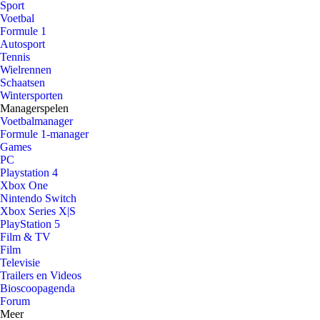
Sport
Voetbal
Formule 1
Autosport
Tennis
Wielrennen
Schaatsen
Wintersporten
Managerspelen
Voetbalmanager
Formule 1-manager
Games
PC
Playstation 4
Xbox One
Nintendo Switch
Xbox Series X|S
PlayStation 5
Film & TV
Film
Televisie
Trailers en Videos
Bioscoopagenda
Forum
Meer