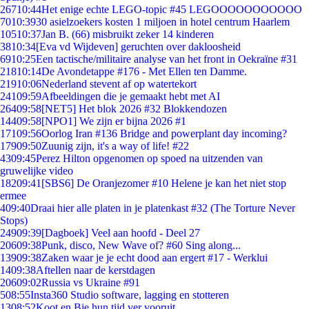
267
10:44
Het enige echte LEGO-topic #45 LEGOOOOOOOOOOO
70
10:39
30 asielzoekers kosten 1 miljoen in hotel centrum Haarlem
105
10:37
Jan B. (66) misbruikt zeker 14 kinderen
38
10:34
[Eva vd Wijdeven] geruchten over dakloosheid
69
10:25
Een tactische/militaire analyse van het front in Oekraïne #31
218
10:14
De Avondetappe #176 - Met Ellen ten Damme.
219
10:06
Nederland stevent af op watertekort
241
09:59
Afbeeldingen die je gemaakt hebt met AI
264
09:58
[NET5] Het blok 2026 #32 Blokkendozen
144
09:58
[NPO1] We zijn er bijna 2026 #1
171
09:56
Oorlog Iran #136 Bridge and powerplant day incoming?
179
09:50
Zuunig zijn, it's a way of life! #22
43
09:45
Perez Hilton opgenomen op spoed na uitzenden van
gruwelijke video
182
09:41
[SBS6] De Oranjezomer #10 Helene je kan het niet stop
ermee
4
09:40
Draai hier alle platen in je platenkast #32 (The Torture Never
Stops)
249
09:39
[Dagboek] Veel aan hoofd - Deel 27
206
09:38
Punk, disco, New Wave of? #60 Sing along...
139
09:38
Zaken waar je je echt dood aan ergert #17 - Werklui
14
09:38
Aftellen naar de kerstdagen
206
09:02
Russia vs Ukraine #91
5
08:55
Insta360 Studio software, lagging en stotteren
13
08:52
Koot en Bie hun tijd ver vooruit..................