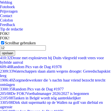
Weblog
Fotoboek
Prijsvragen
Contact
Colofon
Feedback
Tip de redactie
FOK!
FOK!
Scrollbar gebruiken
opslaan
4
10:32
Drone met explosieven bij Duits vliegveld voedt vrees voor
hybride aanval
6
09:48
Random Pics van de Dag #1978
23
09:33
Waterschappen slaan alarm wegens droogte: Gereedschapskist
leeg
19
06:40
Zorgmedewerkster die 's nachts haar vriend bezocht terecht
ontslagen
33
00:35
Random Pics van de Dag #1977
2
05/08
De FOK!Voetbalmanager 2026/2027 is begonnen
21
05/08
Tanken in België wordt nóg aantrekkelijker
33
05/08
Dirk sluit supermarkt op de Wallen na golf van diefstal en
agressie