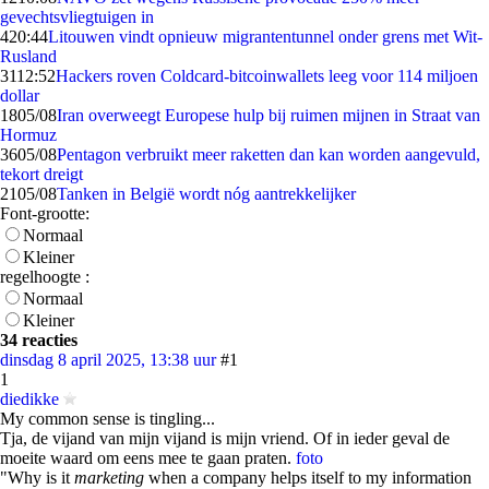
gevechtsvliegtuigen in
4
20:44
Litouwen vindt opnieuw migrantentunnel onder grens met Wit-
Rusland
31
12:52
Hackers roven Coldcard-bitcoinwallets leeg voor 114 miljoen
dollar
18
05/08
Iran overweegt Europese hulp bij ruimen mijnen in Straat van
Hormuz
36
05/08
Pentagon verbruikt meer raketten dan kan worden aangevuld,
tekort dreigt
21
05/08
Tanken in België wordt nóg aantrekkelijker
Font-grootte:
Normaal
Kleiner
regelhoogte :
Normaal
Kleiner
34 reacties
dinsdag 8 april 2025, 13:38 uur
#1
1
diedikke
My common sense is tingling...
Tja, de vijand van mijn vijand is mijn vriend. Of in ieder geval de
moeite waard om eens mee te gaan praten.
foto
"Why is it
marketing
when a company helps itself to my information