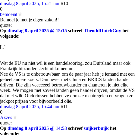
dinsdag 8 april 2025, 15:21 uur
#10
0
bemoeial
Bemoei je met je eigen zaken!!
quote:
Op
dinsdag 8 april 2025 @ 15:15
schreef
TheoddDutchGuy
het
volgende:
[..]
Wat de EU nu niet wil is een handelsoorlog, zou Duitsland maar ook
Frankrijk bijzonder slecht uitkomen nu.
Nee de VS is te onbetrouwbaar, om de paar jaar heb je iemand met een
geheel andere koers. Dan liever met China en BRICS landen handel
drijven. Die zijn veeeeeeel betrouwbaarder en chanteren je niet elke
week. We mogen met zoveel landen geen handel drijven, omdat de VS
dat niet wilt. Ondertussen hebben ze domste maatregelen en vragen ze
jackpot prijzen voor bijvoorbeeld olie.
dinsdag 8 april 2025, 15:44 uur
#11
0
Axzes
quote:
Op
dinsdag 8 april 2025 @ 14:53
schreef
suijkerbuijk
het
volgende: