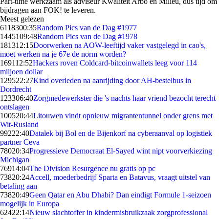
Part-time werkzaam als adviseur Kwaliteit Arbo en Milieu, dus tijd om
bijdragen aan FOK! te leveren.
Meest gelezen
61183
00:35
Random Pics van de Dag #1977
14451
09:48
Random Pics van de Dag #1978
1813
12:15
Doorwerken na AOW-leeftijd vaker vastgelegd in cao's,
moet werken na je 67e de norm worden?
1691
12:52
Hackers roven Coldcard-bitcoinwallets leeg voor 114
miljoen dollar
1295
22:27
Kind overleden na aanrijding door AH-bestelbus in
Dordrecht
1233
06:40
Zorgmedewerkster die 's nachts haar vriend bezocht terecht
ontslagen
1005
20:44
Litouwen vindt opnieuw migrantentunnel onder grens met
Wit-Rusland
992
22:40
Datalek bij Bol en de Bijenkorf na cyberaanval op logistiek
partner Ceva
780
20:34
Progressieve Democraat El-Sayed wint nipt voorverkiezing
Michigan
769
14:04
The Division Resurgence nu gratis op pc
738
20:24
Accell, moederbedrijf Sparta en Batavus, vraagt uitstel van
betaling aan
738
20:49
Geen Qatar en Abu Dhabi? Dan eindigt Formule 1-seizoen
mogelijk in Europa
624
22:14
Nieuw slachtoffer in kindermisbruikzaak zorgprofessional