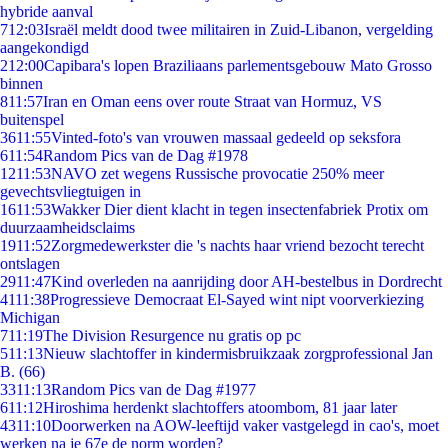
hybride aanval
7
12:03
Israël meldt dood twee militairen in Zuid-Libanon, vergelding
aangekondigd
2
12:00
Capibara's lopen Braziliaans parlementsgebouw Mato Grosso
binnen
8
11:57
Iran en Oman eens over route Straat van Hormuz, VS
buitenspel
36
11:55
Vinted-foto's van vrouwen massaal gedeeld op seksfora
6
11:54
Random Pics van de Dag #1978
12
11:53
NAVO zet wegens Russische provocatie 250% meer
gevechtsvliegtuigen in
16
11:53
Wakker Dier dient klacht in tegen insectenfabriek Protix om
duurzaamheidsclaims
19
11:52
Zorgmedewerkster die 's nachts haar vriend bezocht terecht
ontslagen
29
11:47
Kind overleden na aanrijding door AH-bestelbus in Dordrecht
41
11:38
Progressieve Democraat El-Sayed wint nipt voorverkiezing
Michigan
7
11:19
The Division Resurgence nu gratis op pc
5
11:13
Nieuw slachtoffer in kindermisbruikzaak zorgprofessional Jan
B. (66)
33
11:13
Random Pics van de Dag #1977
6
11:12
Hiroshima herdenkt slachtoffers atoombom, 81 jaar later
43
11:10
Doorwerken na AOW-leeftijd vaker vastgelegd in cao's, moet
werken na je 67e de norm worden?