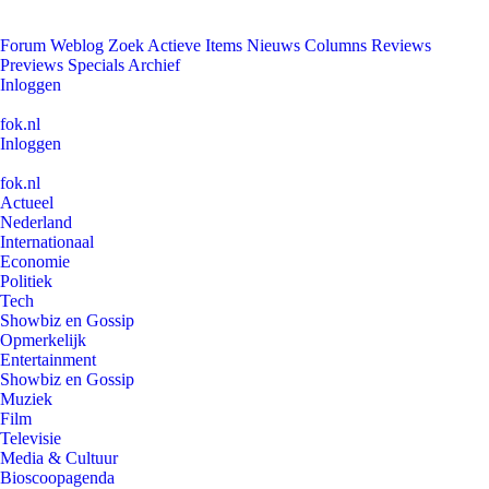
Forum
Weblog
Zoek
Actieve Items
Nieuws
Columns
Reviews
Previews
Specials
Archief
Inloggen
fok.nl
Inloggen
fok.nl
Actueel
Nederland
Internationaal
Economie
Politiek
Tech
Showbiz en Gossip
Opmerkelijk
Entertainment
Showbiz en Gossip
Muziek
Film
Televisie
Media & Cultuur
Bioscoopagenda