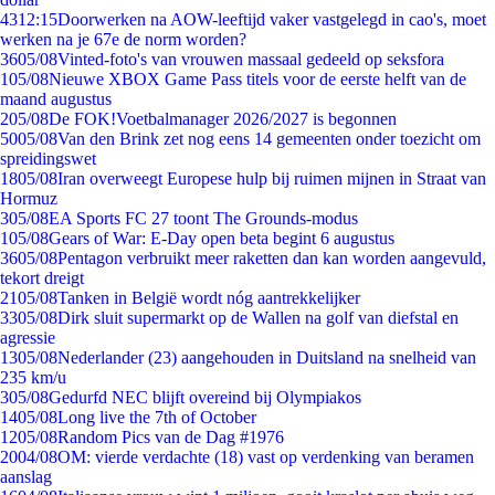
43
12:15
Doorwerken na AOW-leeftijd vaker vastgelegd in cao's, moet
werken na je 67e de norm worden?
36
05/08
Vinted-foto's van vrouwen massaal gedeeld op seksfora
1
05/08
Nieuwe XBOX Game Pass titels voor de eerste helft van de
maand augustus
2
05/08
De FOK!Voetbalmanager 2026/2027 is begonnen
50
05/08
Van den Brink zet nog eens 14 gemeenten onder toezicht om
spreidingswet
18
05/08
Iran overweegt Europese hulp bij ruimen mijnen in Straat van
Hormuz
3
05/08
EA Sports FC 27 toont The Grounds-modus
1
05/08
Gears of War: E-Day open beta begint 6 augustus
36
05/08
Pentagon verbruikt meer raketten dan kan worden aangevuld,
tekort dreigt
21
05/08
Tanken in België wordt nóg aantrekkelijker
33
05/08
Dirk sluit supermarkt op de Wallen na golf van diefstal en
agressie
13
05/08
Nederlander (23) aangehouden in Duitsland na snelheid van
235 km/u
3
05/08
Gedurfd NEC blijft overeind bij Olympiakos
14
05/08
Long live the 7th of October
12
05/08
Random Pics van de Dag #1976
20
04/08
OM: vierde verdachte (18) vast op verdenking van beramen
aanslag