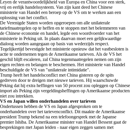
Leyen de verantwoordelijkheid van Europa en China voor een sterk,
vrij en eerlijk handelssysteem. Van zijn kant deed het Chinese
ministerie van Handel een beroep op de VS om te werken aan een
oplossing van het conflict.
De Verenigde Staten worden opgeroepen om alle unilaterale
tariefmaatregelen op te heffen en te stoppen met het belemmeren van
de Chinese economie en handel, legde een woordvoerder van het
ministerie in Peking uit. In plaats daarvan moet een gelijkwaardige
dialoog worden aangegaan op basis van wederzijds respect.
Tegelijkertijd bevestigde het ministerie opnieuw dat het vastbesloten is
actie te ondernemen tegen de Amerikaanse tarieven. Als de VS het
geschil blijft escaleren, zal China tegenmaatregelen nemen om zijn
eigen rechten en belangen te beschermen. Het ministerie van Handel
beschuldigde de VS van "unilaterale intimidatie".
Trump heeft het handelsconflict met China gisteren op de spits
gedreven door te dreigen met nieuwe tarieven. Hij waarschuwde
Peking dat hij extra heffingen van 50 procent zou opleggen op Chinese
import als Peking zijn vergeldingsheffingen op Amerikaanse producten
niet zou intrekken.
VS en Japan willen onderhandelen over tarieven
Ondertussen hebben de VS en Japan afgesproken om te
onderhandelen over het tarievenconflict. Dit maakte de Amerikaanse
president Trump bekend na een telefoongesprek met de Japanse
premier Ishiba. De Amerikaanse minister van Handel Bessent gaat de
besprekingen met Japan leiden - naar eigen zeggen samen met