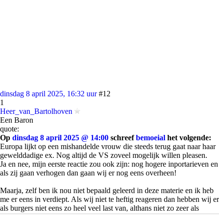
dinsdag 8 april 2025, 16:32 uur
#12
1
Heer_van_Bartolhoven
Een Baron
quote:
Op
dinsdag 8 april 2025 @ 14:00
schreef
bemoeial
het volgende:
Europa lijkt op een mishandelde vrouw die steeds terug gaat naar haar
gewelddadige ex. Nog altijd de VS zoveel mogelijk willen pleasen.
Ja en nee, mijn eerste reactie zou ook zijn: nog hogere inportarieven en
als zij gaan verhogen dan gaan wij er nog eens overheen!
Maarja, zelf ben ik nou niet bepaald geleerd in deze materie en ik heb
me er eens in verdiept. Als wij niet te heftig reageren dan hebben wij er
als burgers niet eens zo heel veel last van, althans niet zo zeer als
burgers in de VS. Als we het laten escaleren is dit al een stuk meer.