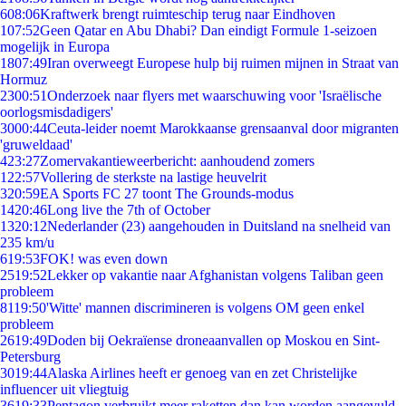
6
08:06
Kraftwerk brengt ruimteschip terug naar Eindhoven
1
07:52
Geen Qatar en Abu Dhabi? Dan eindigt Formule 1-seizoen
mogelijk in Europa
18
07:49
Iran overweegt Europese hulp bij ruimen mijnen in Straat van
Hormuz
23
00:51
Onderzoek naar flyers met waarschuwing voor 'Israëlische
oorlogsmisdadigers'
30
00:44
Ceuta-leider noemt Marokkaanse grensaanval door migranten
'gruweldaad'
4
23:27
Zomervakantieweerbericht: aanhoudend zomers
1
22:57
Vollering de sterkste na lastige heuvelrit
3
20:59
EA Sports FC 27 toont The Grounds-modus
14
20:46
Long live the 7th of October
13
20:12
Nederlander (23) aangehouden in Duitsland na snelheid van
235 km/u
6
19:53
FOK! was even down
25
19:52
Lekker op vakantie naar Afghanistan volgens Taliban geen
probleem
81
19:50
'Witte' mannen discrimineren is volgens OM geen enkel
probleem
26
19:49
Doden bij Oekraïense droneaanvallen op Moskou en Sint-
Petersburg
30
19:44
Alaska Airlines heeft er genoeg van en zet Christelijke
influencer uit vliegtuig
36
19:33
Pentagon verbruikt meer raketten dan kan worden aangevuld,