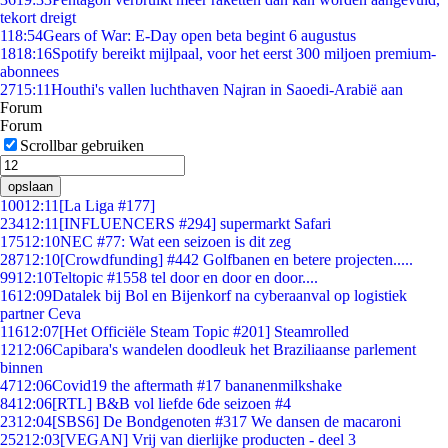
tekort dreigt
1
18:54
Gears of War: E-Day open beta begint 6 augustus
18
18:16
Spotify bereikt mijlpaal, voor het eerst 300 miljoen premium-
abonnees
27
15:11
Houthi's vallen luchthaven Najran in Saoedi-Arabië aan
Forum
Forum
Scrollbar gebruiken
opslaan
100
12:11
[La Liga #177]
234
12:11
[INFLUENCERS #294] supermarkt Safari
175
12:10
NEC #77: Wat een seizoen is dit zeg
287
12:10
[Crowdfunding] #442 Golfbanen en betere projecten.....
99
12:10
Teltopic #1558 tel door en door en door....
16
12:09
Datalek bij Bol en Bijenkorf na cyberaanval op logistiek
partner Ceva
116
12:07
[Het Officiële Steam Topic #201] Steamrolled
12
12:06
Capibara's wandelen doodleuk het Braziliaanse parlement
binnen
47
12:06
Covid19 the aftermath #17 bananenmilkshake
84
12:06
[RTL] B&B vol liefde 6de seizoen #4
23
12:04
[SBS6] De Bondgenoten #317 We dansen de macaroni
252
12:03
[VEGAN] Vrij van dierlijke producten - deel 3