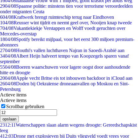
16
04/08
Italiaanse vrouw wint 1 miljoen, gooit kraslot per abuis weg
29
04/08
Spaanse politie: minstens tien voor terrorisme veroordeelden
onder migranten Ceuta
6
04/08
Kraftwerk brengt ruimteschip terug naar Eindhoven
1
04/08
Reusser wint tijdrit en neemt geel over, Nooijen knap tweede
7
04/08
Vakantiekiekje Verstappen en Wolff voedt geruchten over
Mercedes-overstap
18
04/08
Spotify bereikt mijlpaal, voor het eerst 300 miljoen premium-
abonnees
27
04/08
Houthi's vallen luchthaven Najran in Saoedi-Arabië aan
34
04/08
Albert Heijn halveert tempo van Koopzegels sparen vanaf
september
55
04/08
Boeren waarschuwen voor lagere oogst door aanhoudende
hitte en droogte
20
04/08
Apple vecht Britse eis tot inbouwen backdoor in iCloud aan
26
04/08
Doden bij Oekraïense droneaanvallen op Moskou en Sint-
Petersburg
Actieve items
Actieve items
Scrollbar gebruiken
opslaan
23
12:11
Waterschappen slaan alarm wegens droogte: Gereedschapskist
leeg
4
12:03
Drone met explosieven bij Duits vliegveld voedt vrees voor