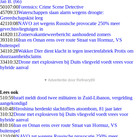
Jan B. (66)
501
07:00
Forensics: Crime Scene Detective
457
09:33
Waterschappen slaan alarm wegens droogte:
Gereedschapskist leeg
421
10:08
NAVO zet wegens Russische provocatie 250% meer
gevechtsvliegtuigen in
418
20:11
Zomervakantieweerbericht: aanhoudend zomers
393
10:16
Iran en Oman eens over route Straat van Hormuz, VS
buitenspel
341
10:28
Wakker Dier dient klacht in tegen insectenfabriek Protix om
duurzaamheidsclaims
334
10:32
Drone met explosieven bij Duits vliegveld voedt vrees voor
hybride aanval
▼ Advertentie door Refinery89
Lees ook
5
10:59
Israël meldt dood twee militairen in Zuid-Libanon, vergelding
aangekondigd
6
10:48
Hiroshima herdenkt slachtoffers atoombom, 81 jaar later
3
10:32
Drone met explosieven bij Duits vliegveld voedt vrees voor
hybride aanval
8
10:16
Iran en Oman eens over route Straat van Hormuz, VS
buitenspel
12
10:08
NAVO zet wegens Russische provocatie 250% meer