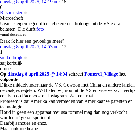
dinsdag 8 april 2025, 14:19 uur
#6
0
Bushmaster
Microschoft
Ursula's eigen tegenoffensief:eieren en hotdogs uit de VS extra
belasten. Die durft
foto
vanaf december
Raak ik hier een gevoelige sneer?
dinsdag 8 april 2025, 14:53 uur
#7
1
suijkerbuijk
suijkerbuijk
quote:
Op
dinsdag 8 april 2025 @ 14:04
schreef
Pomerol_Village
het
volgende:
Dikke middelvinger naar de VS. Gewoon met China en andere landen
de zaakjes regelen. Wat halen wij nou uit de VS en vice versa. Heerlijk
een ban op Facebook en Instagram. Wat een rust.
Probleem is dat Amerika kan verbieden van Amerikaanse patenten en
technologie.
Houd in geen een apparaat met usa rommel mag dan nog verkocht
worden of getransporteerd.
Daarbij sancties en enzz.
Maar ook medicatie