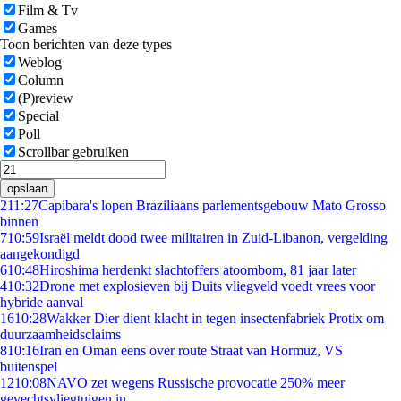
Film & Tv
Games
Toon berichten van deze types
Weblog
Column
(P)review
Special
Poll
Scrollbar gebruiken
opslaan
2
11:27
Capibara's lopen Braziliaans parlementsgebouw Mato Grosso
binnen
7
10:59
Israël meldt dood twee militairen in Zuid-Libanon, vergelding
aangekondigd
6
10:48
Hiroshima herdenkt slachtoffers atoombom, 81 jaar later
4
10:32
Drone met explosieven bij Duits vliegveld voedt vrees voor
hybride aanval
16
10:28
Wakker Dier dient klacht in tegen insectenfabriek Protix om
duurzaamheidsclaims
8
10:16
Iran en Oman eens over route Straat van Hormuz, VS
buitenspel
12
10:08
NAVO zet wegens Russische provocatie 250% meer
gevechtsvliegtuigen in