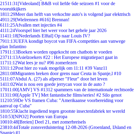
215
11:31
[Videoland] B&B vol liefde 6de seizoen #1 voor de
vooruitkijkers
18
11:29
Meer dan helft van verkochte auto's is volgend jaar elektrisch
49
11:29
[Wielrennen #616] Brennan!
61
11:25
Afvallen met injecties #4
41
11:24
Voorspel hier het weer voor het gehele jaar 2026
114
11:18
[Nederlands Elftal] Op naar Louis IV?
79
11:13
UEFA kondigt boycot van FIFA-competities aan vanwege
plan Infantino
179
11:13
Boeken worden opgekocht om chatbots te voeden
237
11:13
Asielzoekers #22 : Het Europese migratiepact gaat in
117
11:12
Wat lees je nu? #96 zomerlezen
33
11:12
Post hier zo vaak mogelijk om 11:11 #39 Vanz11
28
11:08
Migranten breken door grens naar Ceuta in Spanje,l #10
51
11:07
Abdul A. (27) als afperser "Fleur" door het leven
14
11:02
Wat is nou een goede jerrycan voor in de auto ?
170
11:00
[AMV] VS #1312 spammers van de internationale rechtsorde
113
11:00
[Apple TV] Met fantastische films/series! #2 Silo genot
112
10:59
De VS framen Cuba: "Amerikaanse voorbereiding voor
aanval op Cuba"
18
10:55
Klacht ingediend tegen grootste insectenfabriek ter wereld
5
10:53
[NPO2] Poorten van Europa
100
10:48
[Breien] Deel 21, met zomerbreisels
238
10:44
Totale zonsverduistering 12-08-2026 (Groenland, IJsland en
Spanje) #1