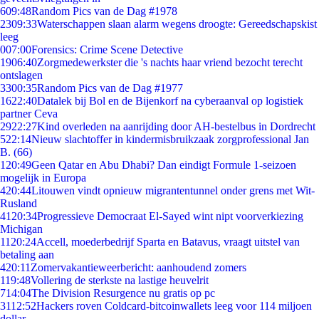
6
09:48
Random Pics van de Dag #1978
23
09:33
Waterschappen slaan alarm wegens droogte: Gereedschapskist
leeg
0
07:00
Forensics: Crime Scene Detective
19
06:40
Zorgmedewerkster die 's nachts haar vriend bezocht terecht
ontslagen
33
00:35
Random Pics van de Dag #1977
16
22:40
Datalek bij Bol en de Bijenkorf na cyberaanval op logistiek
partner Ceva
29
22:27
Kind overleden na aanrijding door AH-bestelbus in Dordrecht
5
22:14
Nieuw slachtoffer in kindermisbruikzaak zorgprofessional Jan
B. (66)
1
20:49
Geen Qatar en Abu Dhabi? Dan eindigt Formule 1-seizoen
mogelijk in Europa
4
20:44
Litouwen vindt opnieuw migrantentunnel onder grens met Wit-
Rusland
41
20:34
Progressieve Democraat El-Sayed wint nipt voorverkiezing
Michigan
11
20:24
Accell, moederbedrijf Sparta en Batavus, vraagt uitstel van
betaling aan
4
20:11
Zomervakantieweerbericht: aanhoudend zomers
1
19:48
Vollering de sterkste na lastige heuvelrit
7
14:04
The Division Resurgence nu gratis op pc
31
12:52
Hackers roven Coldcard-bitcoinwallets leeg voor 114 miljoen
dollar