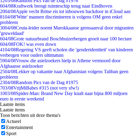
12
05/08
Random Pics van de Dag #1976
6
04/08
Kraftwerk brengt ruimteschip terug naar Eindhoven
20
04/08
Apple vecht Britse eis tot inbouwen backdoor in iCloud aan
81
04/08
'Witte' mannen discrimineren is volgens OM geen enkel
probleem
30
04/08
Ceuta-leider noemt Marokkaanse grensaanval door migranten
'gruweldaad'
6
04/08
Grote natuurbrand Boschhuizerbergen groeit naar 100 hectare
6
04/08
FOK! was even down
41
04/08
Regering VS geeft scholen die 'genderidentiteit' van kinderen
verbergen voor ouders ultimatum
59
04/08
Vrouw die asielzoekers hielp in Athene vermoord door
Afghaanse asielzoeker
25
04/08
Lekker op vakantie naar Afghanistan volgens Taliban geen
probleem
23
04/08
Random Pics van de Dag #1975
7
03/08
VrijMiBabes #315 (not very sfw!)
10
03/08
Spider-Man: Brand New Day knalt naar bijna 800 miljoen
euro in eerste weekend
Laatste items
Laatste items
Toon berichten uit deze thema's
Actueel
Entertainment
Sport