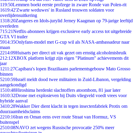
1
19:50
Lemmen boekt eerste profzege in zware Ronde van Polen-rit
16
19:42
'Zwarte weduwes' in Rusland trouwen soldaten voor
overlijdensuitkering
13
18:20
Zangeres en Idols-jurylid Jerney Kaagman op 79-jarige leeftijd
overleden
7
15:21
Netflix-abonnees krijgen exclusieve early access tot uitgebreide
GTA VI trailer
59
14:35
Onlyfans-model met G-cup wil als NASA-ambassadeur naar
maan
22
14:09
Huisarts per direct uit vak gezet om ernstig alcoholmisbruik
2
12:12
XBOX platform krijgt zijn eigen "Platinum" achievements dit
jaar
12
11:27
Capibara's lopen Braziliaans parlementsgebouw Mato Grosso
binnen
52
10:59
Israël meldt dood twee militairen in Zuid-Libanon, vergelding
aangekondigd
15
10:48
Hiroshima herdenkt slachtoffers atoombom, 81 jaar later
16
10:32
Drone met explosieven bij Duits vliegveld voedt vrees voor
hybride aanval
34
10:28
Wakker Dier dient klacht in tegen insectenfabriek Protix om
duurzaamheidsclaims
22
10:16
Iran en Oman eens over route Straat van Hormuz, VS
buitenspel
25
10:08
NAVO zet wegens Russische provocatie 250% meer
gevechtsvliegtuigen in