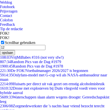
Weblog
Fotoboek
Prijsvragen
Contact
Colofon
Feedback
Tip de redactie
FOK!
FOK!
Scrollbar gebruiken
opslaan
1
08:03
VrijMiBabes #316 (not very sfw!)
8
07:34
Random Pics van de Dag #1979
19
00:45
Random Pics van de Dag #1978
2
21:30
De FOK!Voetbalmanager 2026/2027 is begonnen
59
14:35
Onlyfans-model met G-cup wil als NASA-ambassadeur naar
maan
22
14:09
Huisarts per direct uit vak gezet om ernstig alcoholmisbruik
16
10:32
Drone met explosieven bij Duits vliegveld voedt vrees voor
hybride aanval
56
09:33
Waterschappen slaan alarm wegens droogte: Gereedschapskist
leeg
23
06/08
Zorgmedewerkster die 's nachts haar vriend bezocht terecht