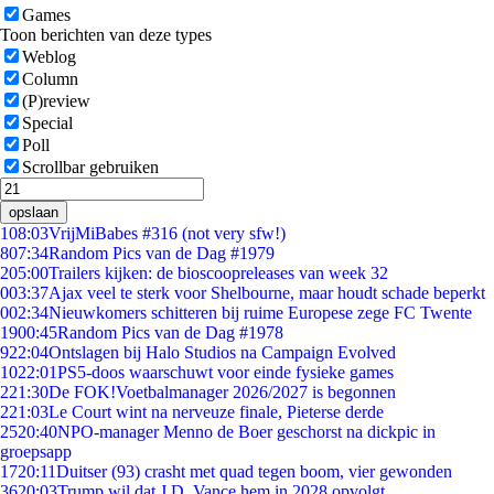
Games
Toon berichten van deze types
Weblog
Column
(P)review
Special
Poll
Scrollbar gebruiken
opslaan
1
08:03
VrijMiBabes #316 (not very sfw!)
8
07:34
Random Pics van de Dag #1979
2
05:00
Trailers kijken: de bioscoopreleases van week 32
0
03:37
Ajax veel te sterk voor Shelbourne, maar houdt schade beperkt
0
02:34
Nieuwkomers schitteren bij ruime Europese zege FC Twente
19
00:45
Random Pics van de Dag #1978
9
22:04
Ontslagen bij Halo Studios na Campaign Evolved
10
22:01
PS5-doos waarschuwt voor einde fysieke games
2
21:30
De FOK!Voetbalmanager 2026/2027 is begonnen
2
21:03
Le Court wint na nerveuze finale, Pieterse derde
25
20:40
NPO-manager Menno de Boer geschorst na dickpic in
groepsapp
17
20:11
Duitser (93) crasht met quad tegen boom, vier gewonden
36
20:03
Trump wil dat J.D. Vance hem in 2028 opvolgt