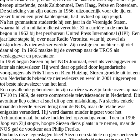
beroep uitoefende, zoals Zaltbommel, Den Haag, Peize en Rotterdam.
De scheiding van zijn ouders in 1956, uitzonderlijk voor die tijd en
zeker binnen een predikantengezin, had invloed op zijn jeugd.
Na het gymnasium studeerde hij een jaar in de Verenigde Staten,
waarna hij zijn militaire dienst vervulde. Zijn carrière in de media
begon in 1962 bij het persbureau United Press International (UPI). Een
jaar later stapte hij over naar Radio Veronica, waar hij zowel als
diskjockey als nieuwslezer werkte. Zijn rustige en nuchtere stijl viel
daar al op. In 1966 maakte hij de overstap naar de TROS als
verslaggever en presentator.
In 1969 begon Siezen bij het NOS Journaal, eerst als verslaggever en
later als nieuwslezer. Hij werd daar opgeleid door legendarische
voorgangers als Frits Thors en Rien Huizing. Siezen groeide uit tot een
van Nederlands bekendste nieuwslezers en werd in 2001 uitgeroepen
tot beste nieuwslezer van het land.
Een opvallende gebeurtenis in zijn carrière was zijn korte overstap naar
TV10 in 1989, de eerste commerciële televisiezender in Nederland. Dit
avontuur liep echter al snel uit op een mislukking. Na slechts enkele
maanden keerde Siezen terug naar de NOS, maar de relatie was
enigszins veranderd. Hij werd daarna minder ingezet voor het
Achtuurjournaal, behalve incidenteel op zondagavond. Toen in 1996
Joop van Zijl stopte, hoopte Siezen diens plaats in te nemen, maar de
NOS gaf de voorkeur aan Philip Freriks.
Ondanks deze tegenslagen bleef Siezen een stabiele en gerespecteerde