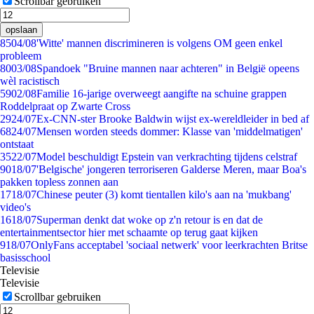
Scrollbar gebruiken
opslaan
85
04/08
'Witte' mannen discrimineren is volgens OM geen enkel
probleem
80
03/08
Spandoek "Bruine mannen naar achteren" in België opeens
wèl racistisch
59
02/08
Familie 16-jarige overweegt aangifte na schuine grappen
Roddelpraat op Zwarte Cross
29
24/07
Ex-CNN-ster Brooke Baldwin wijst ex-wereldleider in bed af
68
24/07
Mensen worden steeds dommer: Klasse van 'middelmatigen'
ontstaat
35
22/07
Model beschuldigt Epstein van verkrachting tijdens celstraf
90
18/07
'Belgische' jongeren terroriseren Galderse Meren, maar Boa's
pakken topless zonnen aan
17
18/07
Chinese peuter (3) komt tientallen kilo's aan na 'mukbang'
video's
16
18/07
Superman denkt dat woke op z'n retour is en dat de
entertainmentsector hier met schaamte op terug gaat kijken
9
18/07
OnlyFans acceptabel 'sociaal netwerk' voor leerkrachten Britse
basisschool
Televisie
Televisie
Scrollbar gebruiken