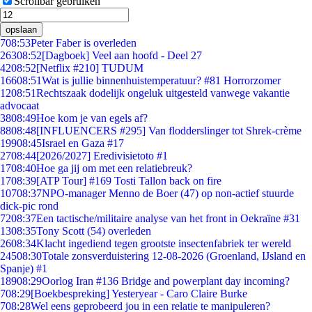
Scrollbar gebruiken
opslaan
7
08:53
Peter Faber is overleden
263
08:52
[Dagboek] Veel aan hoofd - Deel 27
42
08:52
[Netflix #210] TUDUM
166
08:51
Wat is jullie binnenhuistemperatuur? #81 Horrorzomer
12
08:51
Rechtszaak dodelijk ongeluk uitgesteld vanwege vakantie
advocaat
38
08:49
Hoe kom je van egels af?
88
08:48
[INFLUENCERS #295] Van flodderslinger tot Shrek-crème
199
08:45
Israel en Gaza #17
27
08:44
[2026/2027] Eredivisietoto #1
17
08:40
Hoe ga jij om met een relatiebreuk?
17
08:39
[ATP Tour] #169 Tosti Tallon back on fire
107
08:37
NPO-manager Menno de Boer (47) op non-actief stuurde
dick-pic rond
72
08:37
Een tactische/militaire analyse van het front in Oekraïne #31
13
08:35
Tony Scott (54) overleden
26
08:34
Klacht ingediend tegen grootste insectenfabriek ter wereld
245
08:30
Totale zonsverduistering 12-08-2026 (Groenland, IJsland en
Spanje) #1
189
08:29
Oorlog Iran #136 Bridge and powerplant day incoming?
7
08:29
[Boekbespreking] Yesteryear - Caro Claire Burke
7
08:28
Wel eens geprobeerd jou in een relatie te manipuleren?