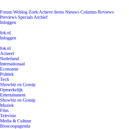
Forum
Weblog
Zoek
Actieve Items
Nieuws
Columns
Reviews
Previews
Specials
Archief
Inloggen
fok.nl
Inloggen
fok.nl
Actueel
Nederland
Internationaal
Economie
Politiek
Tech
Showbiz en Gossip
Opmerkelijk
Entertainment
Showbiz en Gossip
Muziek
Film
Televisie
Media & Cultuur
Bioscoopagenda