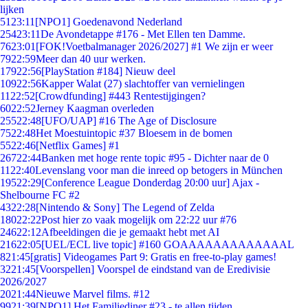
lijken
51
23:11
[NPO1] Goedenavond Nederland
254
23:11
De Avondetappe #176 - Met Ellen ten Damme.
76
23:01
[FOK!Voetbalmanager 2026/2027] #1 We zijn er weer
79
22:59
Meer dan 40 uur werken.
179
22:56
[PlayStation #184] Nieuw deel
109
22:56
Kapper Walat (27) slachtoffer van vernielingen
11
22:52
[Crowdfunding] #443 Rentestijgingen?
60
22:52
Jerney Kaagman overleden
255
22:48
[UFO/UAP] #16 The Age of Disclosure
75
22:48
Het Moestuintopic #37 Bloesem in de bomen
55
22:46
[Netflix Games] #1
267
22:44
Banken met hoge rente topic #95 - Dichter naar de 0
11
22:40
Levenslang voor man die inreed op betogers in München
195
22:29
[Conference League Donderdag 20:00 uur] Ajax -
Shelbourne FC #2
43
22:28
[Nintendo & Sony] The Legend of Zelda
180
22:22
Post hier zo vaak mogelijk om 22:22 uur #76
246
22:12
Afbeeldingen die je gemaakt hebt met AI
216
22:05
[UEL/ECL live topic] #160 GOAAAAAAAAAAAAAL
8
21:45
[gratis] Videogames Part 9: Gratis en free-to-play games!
32
21:45
[Voorspellen] Voorspel de eindstand van de Eredivisie
2026/2027
20
21:44
Nieuwe Marvel films. #12
99
21:39
[NPO1] Het Familiediner #23 - te allen tijden