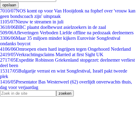
opslaan
70
10/07
NOS komt op voor Van Hooijdonk na fophef over 'vrouw kan
geen bondscoach zijn' uitspraak
11
05/07
Nieuw te streamen in juli
36
18/06
BBC plaatst doelbewust asielzoekers in de zaal
5
09/06
Afleveringen Verboden Liefde offline na pedozaak deelnemers
33
06/06
Maar 35 miljoen minder kijkers Eurovisie Songfestival
ondanks boycot
41
06/06
Omroepen eisen hard ingrijpen tegen Ongehoord Nederland
24
19/05
Verkrachtingsclaims Married at first Sight UK
27
17/05
Expeditie Robinson Griekenland stopgezet: deelnemer verliest
deel been
153
17/05
Bulgarije verrast en wint Songfestival, Israël pakt tweede
plek
14
16/05
Presentator Bas Westerweel (62) overlijdt onverwachts thuis,
dag voor verjaardag