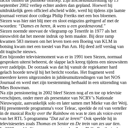
factor binnen de publieke omroep. Zijn afscheidsuitzending op 13
september 2002 verliep echter anders dan gepland. Hoewel hij
uitdrukkelijk geen officieel afscheid wilde, werd hij tijdens zijn laatste
journaal verrast door collega Philip Freriks met een bos bloemen.
Siezen was hier niet blij mee en sloot enigszins geërgerd af met de
woorden:
“Dames en heren, ik wens u een goedenavond."
Siezen noemde steevast de vliegramp op Tenerife in 1977 als het
nieuwsfeit dat het meeste indruk op hem maakte. Bij deze ramp
kwamen 583 mensen om het leven toen een Boeing van KLM in
botsing kwam met een toestel van Pan Am. Hij deed zelf verslag van
dit tragische nieuws.
Een bijzonder televisiemoment was er in 1991 toen Siezen, normaal
gesproken uiterst beheerst, de slappe lach kreeg tijdens een nieuwsitem
over zadelpijn. De oorzaak was dat hij vanuit de regiekamer hard
gelach hoorde terwijl hij het bericht voorlas. Het fragment werd
meerdere keren uitgezonden in jubileumuitzendingen van het NOS
Journaal en werd met zijn toestemming herhaald in een uitzending van
Mies Bouwman.
Na zijn pensionering in 2002 bleef Siezen nog af en toe op televisie
verschijnen, onder meer als presentator van NCRV’s Nationale
Nieuwsquiz, aanvankelijk solo en later samen met Mieke van der Weij.
Hij presenteerde programma's voor Teleac, speelde de rol van verteller
in de musical
Rocky over the Rainbow
en was te zien als voice-over
van het RTL 5-programma
"Dat zal ze leren!"
Ook speelde hij in
televisieseries zoals
Thomas en Senior
en
De trein van zes uur tien
.