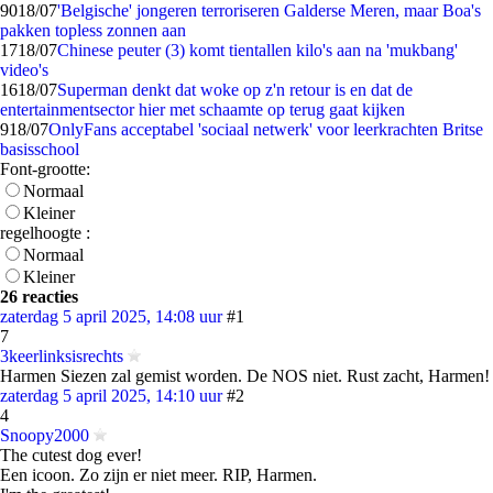
90
18/07
'Belgische' jongeren terroriseren Galderse Meren, maar Boa's
pakken topless zonnen aan
17
18/07
Chinese peuter (3) komt tientallen kilo's aan na 'mukbang'
video's
16
18/07
Superman denkt dat woke op z'n retour is en dat de
entertainmentsector hier met schaamte op terug gaat kijken
9
18/07
OnlyFans acceptabel 'sociaal netwerk' voor leerkrachten Britse
basisschool
Font-grootte:
Normaal
Kleiner
regelhoogte :
Normaal
Kleiner
26 reacties
zaterdag 5 april 2025, 14:08 uur
#1
7
3keerlinksisrechts
Harmen Siezen zal gemist worden. De NOS niet. Rust zacht, Harmen!
zaterdag 5 april 2025, 14:10 uur
#2
4
Snoopy2000
The cutest dog ever!
Een icoon. Zo zijn er niet meer. RIP, Harmen.