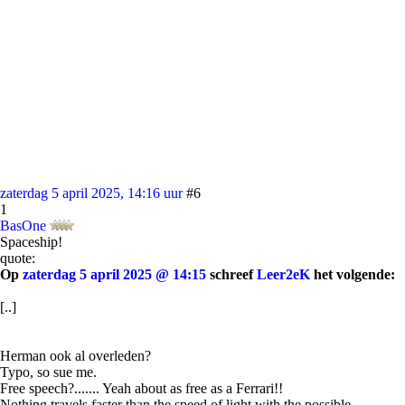
zaterdag 5 april 2025, 14:16 uur
#6
1
BasOne
Spaceship!
quote:
Op
zaterdag 5 april 2025 @ 14:15
schreef
Leer2eK
het volgende:
[..]
Herman ook al overleden?
Typo, so sue me.
Free speech?....... Yeah about as free as a Ferrari!!
Nothing travels faster than the speed of light with the possible