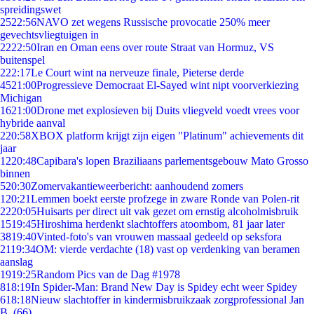
spreidingswet
25
22:56
NAVO zet wegens Russische provocatie 250% meer
gevechtsvliegtuigen in
22
22:50
Iran en Oman eens over route Straat van Hormuz, VS
buitenspel
2
22:17
Le Court wint na nerveuze finale, Pieterse derde
45
21:00
Progressieve Democraat El-Sayed wint nipt voorverkiezing
Michigan
16
21:00
Drone met explosieven bij Duits vliegveld voedt vrees voor
hybride aanval
2
20:58
XBOX platform krijgt zijn eigen "Platinum" achievements dit
jaar
12
20:48
Capibara's lopen Braziliaans parlementsgebouw Mato Grosso
binnen
5
20:30
Zomervakantieweerbericht: aanhoudend zomers
1
20:21
Lemmen boekt eerste profzege in zware Ronde van Polen-rit
22
20:05
Huisarts per direct uit vak gezet om ernstig alcoholmisbruik
15
19:45
Hiroshima herdenkt slachtoffers atoombom, 81 jaar later
38
19:40
Vinted-foto's van vrouwen massaal gedeeld op seksfora
21
19:34
OM: vierde verdachte (18) vast op verdenking van beramen
aanslag
19
19:25
Random Pics van de Dag #1978
8
18:19
In Spider-Man: Brand New Day is Spidey echt weer Spidey
6
18:18
Nieuw slachtoffer in kindermisbruikzaak zorgprofessional Jan
B. (66)