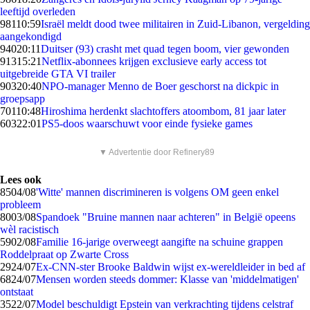
leeftijd overleden
981
10:59
Israël meldt dood twee militairen in Zuid-Libanon, vergelding
aangekondigd
940
20:11
Duitser (93) crasht met quad tegen boom, vier gewonden
913
15:21
Netflix-abonnees krijgen exclusieve early access tot
uitgebreide GTA VI trailer
903
20:40
NPO-manager Menno de Boer geschorst na dickpic in
groepsapp
701
10:48
Hiroshima herdenkt slachtoffers atoombom, 81 jaar later
603
22:01
PS5-doos waarschuwt voor einde fysieke games
▼ Advertentie door Refinery89
Lees ook
85
04/08
'Witte' mannen discrimineren is volgens OM geen enkel
probleem
80
03/08
Spandoek "Bruine mannen naar achteren" in België opeens
wèl racistisch
59
02/08
Familie 16-jarige overweegt aangifte na schuine grappen
Roddelpraat op Zwarte Cross
29
24/07
Ex-CNN-ster Brooke Baldwin wijst ex-wereldleider in bed af
68
24/07
Mensen worden steeds dommer: Klasse van 'middelmatigen'
ontstaat
35
22/07
Model beschuldigt Epstein van verkrachting tijdens celstraf