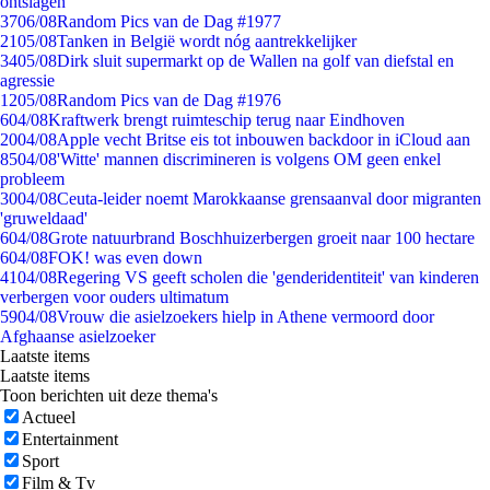
ontslagen
37
06/08
Random Pics van de Dag #1977
21
05/08
Tanken in België wordt nóg aantrekkelijker
34
05/08
Dirk sluit supermarkt op de Wallen na golf van diefstal en
agressie
12
05/08
Random Pics van de Dag #1976
6
04/08
Kraftwerk brengt ruimteschip terug naar Eindhoven
20
04/08
Apple vecht Britse eis tot inbouwen backdoor in iCloud aan
85
04/08
'Witte' mannen discrimineren is volgens OM geen enkel
probleem
30
04/08
Ceuta-leider noemt Marokkaanse grensaanval door migranten
'gruweldaad'
6
04/08
Grote natuurbrand Boschhuizerbergen groeit naar 100 hectare
6
04/08
FOK! was even down
41
04/08
Regering VS geeft scholen die 'genderidentiteit' van kinderen
verbergen voor ouders ultimatum
59
04/08
Vrouw die asielzoekers hielp in Athene vermoord door
Afghaanse asielzoeker
Laatste items
Laatste items
Toon berichten uit deze thema's
Actueel
Entertainment
Sport
Film & Tv