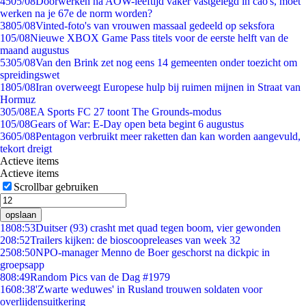
45
05/08
Doorwerken na AOW-leeftijd vaker vastgelegd in cao's, moet
werken na je 67e de norm worden?
38
05/08
Vinted-foto's van vrouwen massaal gedeeld op seksfora
1
05/08
Nieuwe XBOX Game Pass titels voor de eerste helft van de
maand augustus
53
05/08
Van den Brink zet nog eens 14 gemeenten onder toezicht om
spreidingswet
18
05/08
Iran overweegt Europese hulp bij ruimen mijnen in Straat van
Hormuz
3
05/08
EA Sports FC 27 toont The Grounds-modus
1
05/08
Gears of War: E-Day open beta begint 6 augustus
36
05/08
Pentagon verbruikt meer raketten dan kan worden aangevuld,
tekort dreigt
Actieve items
Actieve items
Scrollbar gebruiken
opslaan
18
08:53
Duitser (93) crasht met quad tegen boom, vier gewonden
2
08:52
Trailers kijken: de bioscoopreleases van week 32
25
08:50
NPO-manager Menno de Boer geschorst na dickpic in
groepsapp
8
08:49
Random Pics van de Dag #1979
16
08:38
'Zwarte weduwes' in Rusland trouwen soldaten voor
overlijdensuitkering