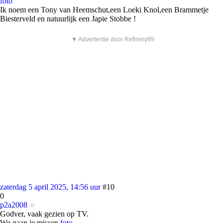
foto
Ik noem een Tony van Heemschut,een Loeki Knol,een Brammetje
Biesterveld en natuurlijk een Japie Stobbe !
▼ Advertentie door Refinery89
zaterdag 5 april 2025, 14:56 uur
#10
0
p2a2008
Godver, vaak gezien op TV.
We gaan je missen
foto