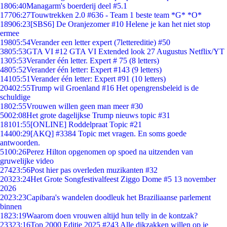
18
06:40
Managarm's boerderij deel #5.1
177
06:27
Touwtrekken 2.0 #636 - Team 1 beste team *G* *O*
189
06:23
[SBS6] De Oranjezomer #10 Helene je kan het niet stop
ermee
198
05:54
Verander een letter expert (7lettereditie) #50
38
05:53
GTA VI #12 GTA VI Extended look 27 Augustus Netflix/YT
13
05:53
Verander één letter. Expert # 75 (8 letters)
48
05:52
Verander één letter: Expert #143 (9 letters)
141
05:51
Verander één letter: Expert #91 (10 letters)
204
02:55
Trump wil Groenland #16 Het opengrensbeleid is de
schuldige
18
02:55
Vrouwen willen geen man meer #30
50
02:08
Het grote dagelijkse Trump nieuws topic #31
181
01:55
[ONLINE] Roddelpraat Topic #21
144
00:29
[AKQ] #3384 Topic met vragen. En soms goede
antwoorden.
51
00:26
Perez Hilton opgenomen op spoed na uitzenden van
gruwelijke video
274
23:56
Post hier pas overleden muzikanten #32
203
23:24
Het Grote Songfestivalfeest Ziggo Dome #5 13 november
2026
20
23:23
Capibara's wandelen doodleuk het Braziliaanse parlement
binnen
18
23:19
Waarom doen vrouwen altijd hun telly in de kontzak?
233
23:16
Top 2000 Editie 2025 #243 Alle dikzakken willen op je