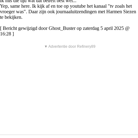
Ik mis die tijd wat dat betreft best wel...
Yep, same here. Ik kijk af en toe op youtube het kanaal "tv zoals het
vroeger was". Daar zijn ook journaaluitzendingen met Harmen Siezen
te bekijken.
[ Bericht gewijzigd door Ghost_Buster op zaterdag 5 april 2025 @
16:28 ]
▼ Advertentie door Refinery89
zaterdag 5 april 2025, 15:31 uur
#13