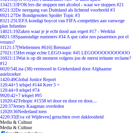
134
21:33
FOK!ers die stoppen met alcohol - waar we stoppen #21
65
21:32
De neergang van Duitsland als lichtend voorbeeld #3
69
21:27
De Bondgenoten Spoiler Topic #3
83
21:25
UEFA kondigt boycot van FIFA-competities aan vanwege
plan Infantino
140
21:19
Zaken waar je je echt dood aan ergert #17 - Werklui
68
21:18
Spaanstalige nummers #34 A que calor nos pasaremos por el
verano?
111
21:17
[Wielrennen #616] Brennan!
270
21:15
Het enige echte LEGO-topic #45 LEGOOOOOOOOOOO
169
21:13
Wat is op dit moment volgens jou de meest irritante reclame?
#12
60
20:54
Lisa (38) vermoord in Griekenland door Afghaanse
asielzoeker
14
20:49
Global Justice Report
1
20:44
+5 telspel #144 Keer 5 =
1
20:44
+9 telspel #74
99
20:42
+7 telspel #95
120
20:42
Teltopic #1558 tel door en door en door....
2
20:37
Jerney Kaagman overleden
120
20:36
Nederland toen
42
20:35
[Eva vd Wijdeven] geruchten over dakloosheid
Media & Cultuur
Media & Cultuur