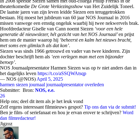
In 2008 speelde Siezen samen met oud-collega Philip Freriks in de
theaterkomedie
De Grote Verkiezingsshow
van Het Zuidelijk Toneel.
De laatste jaren van zijn leven leidde Siezen een teruggetrokken
bestaan. Hij moest het jubileum van 60 jaar NOS Journaal in 2016
missen vanwege een ernstig ongeluk waarbij hij twee nekwervels brak.
Hoofdredacteur Giselle van Cann noemt Siezen
‘voor een hele
generatie dé nieuwslezer, hét gezicht van het NOS Journaal’
en prijst
hem om de manier waarop hij
‘beheerst en kalm het nieuws bracht,
met soms een glimlach als dat kon’
.
Siezen was sinds 1966 getrouwd en vader van twee kinderen. Zijn
dochter beschrijft hem als
‘een verlegen man met een bijzonder
beroep’
.
NOS Journaalpresentator Harmen Siezen was op tv niet anders dan in
het dagelijks leven
https://t.co/aSSQWAtsqp
— NOS (@NOS)
April 5, 2025
harmen siezen
journaal
journaalpresentator
overleden
Submitter:
Bron:
NOS, e.e.
26
Help ons; deel dit item als je het leuk vond
Zelf ergens interessant filmnieuws gespot?
Tip ons dan via de submit!
Ben je film- of seriefanaat en hou je ervan erover te schrijven?
Word
dan filmredacteur!
Jigzoz