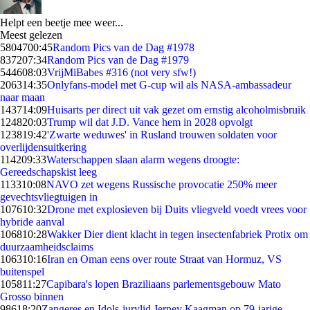
Helpt een beetje mee weer...
Meest gelezen
58047
00:45
Random Pics van de Dag #1978
8372
07:34
Random Pics van de Dag #1979
5446
08:03
VrijMiBabes #316 (not very sfw!)
2063
14:35
Onlyfans-model met G-cup wil als NASA-ambassadeur
naar maan
1437
14:09
Huisarts per direct uit vak gezet om ernstig alcoholmisbruik
1248
20:03
Trump wil dat J.D. Vance hem in 2028 opvolgt
1238
19:42
'Zwarte weduwes' in Rusland trouwen soldaten voor
overlijdensuitkering
1142
09:33
Waterschappen slaan alarm wegens droogte:
Gereedschapskist leeg
1133
10:08
NAVO zet wegens Russische provocatie 250% meer
gevechtsvliegtuigen in
1076
10:32
Drone met explosieven bij Duits vliegveld voedt vrees voor
hybride aanval
1068
10:28
Wakker Dier dient klacht in tegen insectenfabriek Protix om
duurzaamheidsclaims
1063
10:16
Iran en Oman eens over route Straat van Hormuz, VS
buitenspel
1058
11:27
Capibara's lopen Braziliaans parlementsgebouw Mato
Grosso binnen
986
18:20
Zangeres en Idols-jurylid Jerney Kaagman op 79-jarige