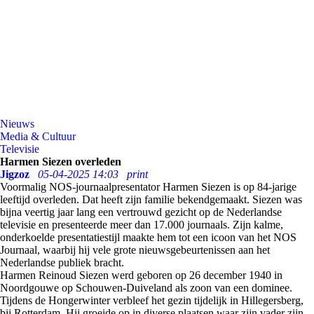
Nieuws
Media & Cultuur
Televisie
Harmen Siezen overleden
Jigzoz
05-04-2025 14:03
print
Voormalig NOS-journaalpresentator Harmen Siezen is op 84-jarige
leeftijd overleden. Dat heeft zijn familie bekendgemaakt. Siezen was
bijna veertig jaar lang een vertrouwd gezicht op de Nederlandse
televisie en presenteerde meer dan 17.000 journaals. Zijn kalme,
onderkoelde presentatiestijl maakte hem tot een icoon van het NOS
Journaal, waarbij hij vele grote nieuwsgebeurtenissen aan het
Nederlandse publiek bracht.
Harmen Reinoud Siezen werd geboren op 26 december 1940 in
Noordgouwe op Schouwen-Duiveland als zoon van een dominee.
Tijdens de Hongerwinter verbleef het gezin tijdelijk in Hillegersberg,
bij Rotterdam. Hij groeide op in diverse plaatsen waar zijn vader zijn