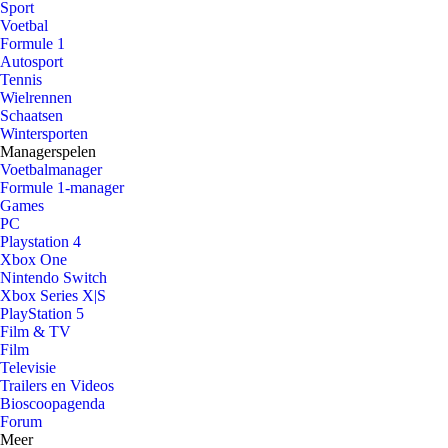
Sport
Voetbal
Formule 1
Autosport
Tennis
Wielrennen
Schaatsen
Wintersporten
Managerspelen
Voetbalmanager
Formule 1-manager
Games
PC
Playstation 4
Xbox One
Nintendo Switch
Xbox Series X|S
PlayStation 5
Film & TV
Film
Televisie
Trailers en Videos
Bioscoopagenda
Forum
Meer