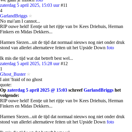
zaterdag 5 april 2025, 15:03 uur
#11
4
GarlandBriggs
No ma\'am I cannot...
RIP ouwe held! Eentje uit het rijtje van bv Kees Driehuis, Herman
Finkers en Midas Dekkers...
Harmen Siezen...uit de tijd dat normaal nieuws nog niet onder druk
stond van allerlei alternatieve feiten uit het Upside Down
foto
Ik mis die tijd wat dat betreft best wel...
zaterdag 5 april 2025, 15:28 uur
#12
1
Ghost_Buster
I aint 'fraid of no ghost
quote:
Op
zaterdag 5 april 2025 @ 15:03
schreef
GarlandBriggs
het
volgende:
RIP ouwe held! Eentje uit het rijtje van bv Kees Driehuis, Herman
Finkers en Midas Dekkers...
Harmen Siezen...uit de tijd dat normaal nieuws nog niet onder druk
stond van allerlei alternatieve feiten uit het Upside Down
foto