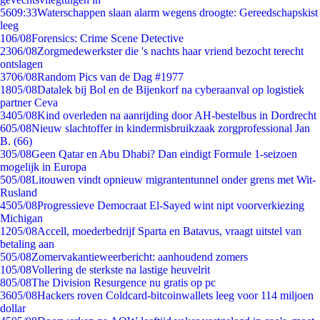
56
09:33
Waterschappen slaan alarm wegens droogte: Gereedschapskist
leeg
1
06/08
Forensics: Crime Scene Detective
23
06/08
Zorgmedewerkster die 's nachts haar vriend bezocht terecht
ontslagen
37
06/08
Random Pics van de Dag #1977
18
05/08
Datalek bij Bol en de Bijenkorf na cyberaanval op logistiek
partner Ceva
34
05/08
Kind overleden na aanrijding door AH-bestelbus in Dordrecht
6
05/08
Nieuw slachtoffer in kindermisbruikzaak zorgprofessional Jan
B. (66)
3
05/08
Geen Qatar en Abu Dhabi? Dan eindigt Formule 1-seizoen
mogelijk in Europa
5
05/08
Litouwen vindt opnieuw migrantentunnel onder grens met Wit-
Rusland
45
05/08
Progressieve Democraat El-Sayed wint nipt voorverkiezing
Michigan
12
05/08
Accell, moederbedrijf Sparta en Batavus, vraagt uitstel van
betaling aan
5
05/08
Zomervakantieweerbericht: aanhoudend zomers
1
05/08
Vollering de sterkste na lastige heuvelrit
8
05/08
The Division Resurgence nu gratis op pc
36
05/08
Hackers roven Coldcard-bitcoinwallets leeg voor 114 miljoen
dollar