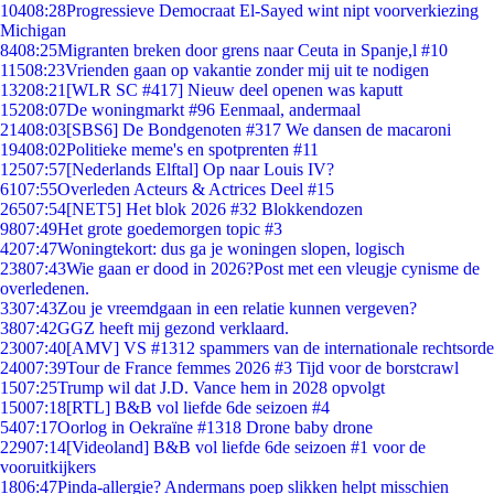
104
08:28
Progressieve Democraat El-Sayed wint nipt voorverkiezing
Michigan
84
08:25
Migranten breken door grens naar Ceuta in Spanje,l #10
115
08:23
Vrienden gaan op vakantie zonder mij uit te nodigen
132
08:21
[WLR SC #417] Nieuw deel openen was kaputt
152
08:07
De woningmarkt #96 Eenmaal, andermaal
214
08:03
[SBS6] De Bondgenoten #317 We dansen de macaroni
194
08:02
Politieke meme's en spotprenten #11
125
07:57
[Nederlands Elftal] Op naar Louis IV?
61
07:55
Overleden Acteurs & Actrices Deel #15
265
07:54
[NET5] Het blok 2026 #32 Blokkendozen
98
07:49
Het grote goedemorgen topic #3
42
07:47
Woningtekort: dus ga je woningen slopen, logisch
238
07:43
Wie gaan er dood in 2026?Post met een vleugje cynisme de
overledenen.
33
07:43
Zou je vreemdgaan in een relatie kunnen vergeven?
38
07:42
GGZ heeft mij gezond verklaard.
230
07:40
[AMV] VS #1312 spammers van de internationale rechtsorde
240
07:39
Tour de France femmes 2026 #3 Tijd voor de borstcrawl
15
07:25
Trump wil dat J.D. Vance hem in 2028 opvolgt
150
07:18
[RTL] B&B vol liefde 6de seizoen #4
54
07:17
Oorlog in Oekraïne #1318 Drone baby drone
229
07:14
[Videoland] B&B vol liefde 6de seizoen #1 voor de
vooruitkijkers
18
06:47
Pinda-allergie? Andermans poep slikken helpt misschien