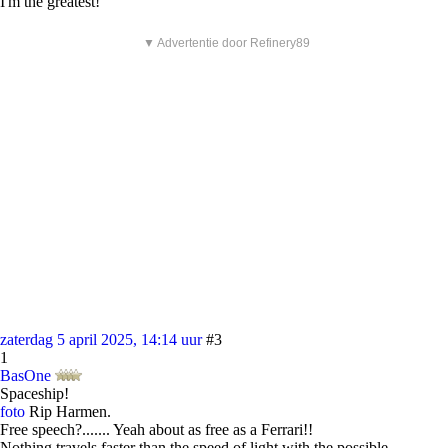
I'm the greatest!
▼ Advertentie door Refinery89
zaterdag 5 april 2025, 14:14 uur
#3
1
BasOne
Spaceship!
foto
Rip Harmen.
Free speech?....... Yeah about as free as a Ferrari!!
Nothing travels faster than the speed of light with the possible