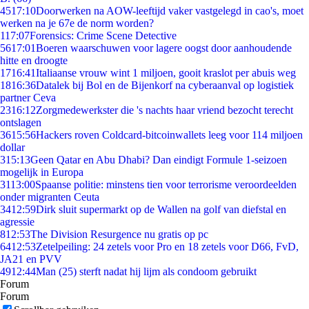
45
17:10
Doorwerken na AOW-leeftijd vaker vastgelegd in cao's, moet
werken na je 67e de norm worden?
1
17:07
Forensics: Crime Scene Detective
56
17:01
Boeren waarschuwen voor lagere oogst door aanhoudende
hitte en droogte
17
16:41
Italiaanse vrouw wint 1 miljoen, gooit kraslot per abuis weg
18
16:36
Datalek bij Bol en de Bijenkorf na cyberaanval op logistiek
partner Ceva
23
16:12
Zorgmedewerkster die 's nachts haar vriend bezocht terecht
ontslagen
36
15:56
Hackers roven Coldcard-bitcoinwallets leeg voor 114 miljoen
dollar
3
15:13
Geen Qatar en Abu Dhabi? Dan eindigt Formule 1-seizoen
mogelijk in Europa
31
13:00
Spaanse politie: minstens tien voor terrorisme veroordeelden
onder migranten Ceuta
34
12:59
Dirk sluit supermarkt op de Wallen na golf van diefstal en
agressie
8
12:53
The Division Resurgence nu gratis op pc
64
12:53
Zetelpeiling: 24 zetels voor Pro en 18 zetels voor D66, FvD,
JA21 en PVV
49
12:44
Man (25) sterft nadat hij lijm als condoom gebruikt
Forum
Forum