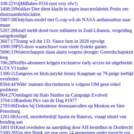
1
08:22
VrijMiBabes #316 (not very sfw!)
34
08:18
Wakker Dier dient klacht in tegen insectenfabriek Protix om
duurzaamheidsclaims
59
07:58
Onlyfans-model met G-cup wil als NASA-ambassadeur naar
maan
52
07:28
Israël meldt dood twee militairen in Zuid-Libanon, vergelding
aangekondigd
36
07:17
Trump wil dat J.D. Vance hem in 2028 opvolgt
10
06:59
PS5-doos waarschuwt voor einde fysieke games
56
06:33
Waterschappen slaan alarm wegens droogte: Gereedschapskist
leeg
7
06:28
Netflix-abonnees krijgen exclusieve early access tot uitgebreide
GTA VI trailer
13
06:11
Zangeres en Idols-jurylid Jerney Kaagman op 79-jarige leeftijd
overleden
85
04:44
'Witte' mannen discrimineren is volgens OM geen enkel
probleem
9
04:27
Ontslagen bij Halo Studios na Campaign Evolved
37
04:13
Random Pics van de Dag #1977
27
03:06
Doden bij Oekraïense droneaanvallen op Moskou en Sint-
Petersburg
12
01:08
Accell, moederbedrijf Sparta en Batavus, vraagt uitstel van
betaling aan
34
01:01
Kind overleden na aanrijding door AH-bestelbus in Dordrecht
53
00:28
Van den Brink zet nog eens 14 gemeenten onder toezicht om