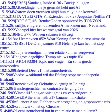
143
15:42
[SBS6] Vandaag Inside #136 - Boekje pluggen.
243
15:38
Afbeeldingen die je gemaakt hebt met AI
15
15:34
Waarom doen vrouwen altijd hun telly in de kontzak?
17
15:31
GTA VI #12 GTA VI Extended look 27 Augustus Netflix/YT
130
15:29
[DRT SC] #6: RendacGoden sponsored by TONZON
13
15:26
Jaarlijks emigreren duizenden Amerikanen naar Nederland.
163
15:22
Voorspel hier het warmtegetal van 2026
182
15:19
NEC #77: Wat een seizoen is dit zeg
141
15:18
sc Heerenveen #52: Waar Koning Sarr de dienst uitmaakt
185
15:17
[SBS6] De Oranjezomer #10 Helene je kan het niet stop
ermee
27
15:16
Zou je vreemdgaan in een relatie kunnen vergeven?
21
15:13
Het grote dagelijkse Trump nieuws topic #31
141
15:11
[AKQ] #3384 Topic met vragen. En soms goede
antwoorden.
102
15:09
[Breien] Deel 21, met zomerbreisels
72
15:08
Voedselwaakhond wil dat Efteling stopt met onbeperkt
frisdrank
38
15:06
Droneaanval op Oekrains vliegtuig in Leipzig
27
15:06
Transfergeruchten en contractverlenging #83
246
15:03
Vinted #15 nog-net-niet gratis en verzendgezeur
53
14:58
Covid19 the aftermath #17 bananenmilkshake
90
14:53
Influencer Anna Dobber over pestgedrag op gesponsorde reis
26
14:52
Forum werkt niet op Chrome
5
14:48
Wel eens geprobeerd jou in een relatie te manipuleren?