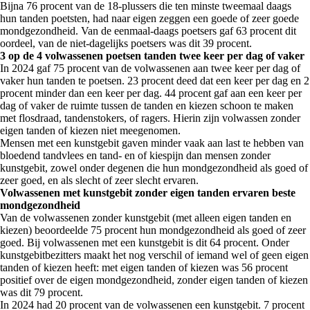
Bijna 76 procent van de 18-plussers die ten minste tweemaal daags
hun tanden poetsten, had naar eigen zeggen een goede of zeer goede
mondgezondheid. Van de eenmaal-daags poetsers gaf 63 procent dit
oordeel, van de niet-dagelijks poetsers was dit 39 procent.
3 op de 4 volwassenen poetsen tanden twee keer per dag of vaker
In 2024 gaf 75 procent van de volwassenen aan twee keer per dag of
vaker hun tanden te poetsen. 23 procent deed dat een keer per dag en 2
procent minder dan een keer per dag. 44 procent gaf aan een keer per
dag of vaker de ruimte tussen de tanden en kiezen schoon te maken
met flosdraad, tandenstokers, of ragers. Hierin zijn volwassen zonder
eigen tanden of kiezen niet meegenomen.
Mensen met een kunstgebit gaven minder vaak aan last te hebben van
bloedend tandvlees en tand- en of kiespijn dan mensen zonder
kunstgebit, zowel onder degenen die hun mondgezondheid als goed of
zeer goed, en als slecht of zeer slecht ervaren.
Volwassenen met kunstgebit zonder eigen tanden ervaren beste
mondgezondheid
Van de volwassenen zonder kunstgebit (met alleen eigen tanden en
kiezen) beoordeelde 75 procent hun mondgezondheid als goed of zeer
goed. Bij volwassenen met een kunstgebit is dit 64 procent. Onder
kunstgebitbezitters maakt het nog verschil of iemand wel of geen eigen
tanden of kiezen heeft: met eigen tanden of kiezen was 56 procent
positief over de eigen mondgezondheid, zonder eigen tanden of kiezen
was dit 79 procent.
In 2024 had 20 procent van de volwassenen een kunstgebit. 7 procent