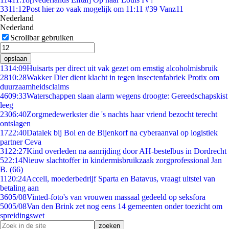
33
11:12
Post hier zo vaak mogelijk om 11:11 #39 Vanz11
Nederland
Nederland
Scrollbar gebruiken
opslaan
13
14:09
Huisarts per direct uit vak gezet om ernstig alcoholmisbruik
28
10:28
Wakker Dier dient klacht in tegen insectenfabriek Protix om
duurzaamheidsclaims
46
09:33
Waterschappen slaan alarm wegens droogte: Gereedschapskist
leeg
23
06:40
Zorgmedewerkster die 's nachts haar vriend bezocht terecht
ontslagen
17
22:40
Datalek bij Bol en de Bijenkorf na cyberaanval op logistiek
partner Ceva
31
22:27
Kind overleden na aanrijding door AH-bestelbus in Dordrecht
5
22:14
Nieuw slachtoffer in kindermisbruikzaak zorgprofessional Jan
B. (66)
11
20:24
Accell, moederbedrijf Sparta en Batavus, vraagt uitstel van
betaling aan
36
05/08
Vinted-foto's van vrouwen massaal gedeeld op seksfora
50
05/08
Van den Brink zet nog eens 14 gemeenten onder toezicht om
spreidingswet