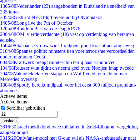
agressie
13
05/08
Nederlander (23) aangehouden in Duitsland na snelheid van
235 km/u
3
05/08
Gedurfd NEC blijft overeind bij Olympiakos
14
05/08
Long live the 7th of October
12
05/08
Random Pics van de Dag #1976
20
04/08
OM: vierde verdachte (18) vast op verdenking van beramen
aanslag
16
04/08
Italiaanse vrouw wint 1 miljoen, gooit kraslot per abuis weg
31
04/08
Spaanse politie: minstens tien voor terrorisme veroordeelden
onder migranten Ceuta
6
04/08
Kraftwerk brengt ruimteschip terug naar Eindhoven
1
04/08
Reusser wint tijdrit en neemt geel over, Nooijen knap tweede
7
04/08
Vakantiekiekje Verstappen en Wolff voedt geruchten over
Mercedes-overstap
18
04/08
Spotify bereikt mijlpaal, voor het eerst 300 miljoen premium-
abonnees
Actieve items
Actieve items
Scrollbar gebruiken
opslaan
38
16:30
Israël meldt dood twee militairen in Zuid-Libanon, vergelding
aangekondigd
33
16:29
Onlyfans-model met G-cup wil als NASA-ambassadeur naar