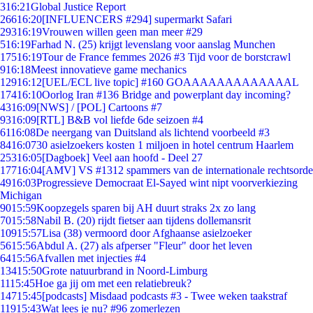
3
16:21
Global Justice Report
266
16:20
[INFLUENCERS #294] supermarkt Safari
293
16:19
Vrouwen willen geen man meer #29
5
16:19
Farhad N. (25) krijgt levenslang voor aanslag Munchen
175
16:19
Tour de France femmes 2026 #3 Tijd voor de borstcrawl
9
16:18
Meest innovatieve game mechanics
129
16:12
[UEL/ECL live topic] #160 GOAAAAAAAAAAAAAL
174
16:10
Oorlog Iran #136 Bridge and powerplant day incoming?
43
16:09
[NWS] / [POL] Cartoons #7
93
16:09
[RTL] B&B vol liefde 6de seizoen #4
61
16:08
De neergang van Duitsland als lichtend voorbeeld #3
84
16:07
30 asielzoekers kosten 1 miljoen in hotel centrum Haarlem
253
16:05
[Dagboek] Veel aan hoofd - Deel 27
177
16:04
[AMV] VS #1312 spammers van de internationale rechtsorde
49
16:03
Progressieve Democraat El-Sayed wint nipt voorverkiezing
Michigan
90
15:59
Koopzegels sparen bij AH duurt straks 2x zo lang
70
15:58
Nabil B. (20) rijdt fietser aan tijdens dollemansrit
109
15:57
Lisa (38) vermoord door Afghaanse asielzoeker
56
15:56
Abdul A. (27) als afperser "Fleur" door het leven
64
15:56
Afvallen met injecties #4
134
15:50
Grote natuurbrand in Noord-Limburg
11
15:45
Hoe ga jij om met een relatiebreuk?
147
15:45
[podcasts] Misdaad podcasts #3 - Twee weken taakstraf
119
15:43
Wat lees je nu? #96 zomerlezen