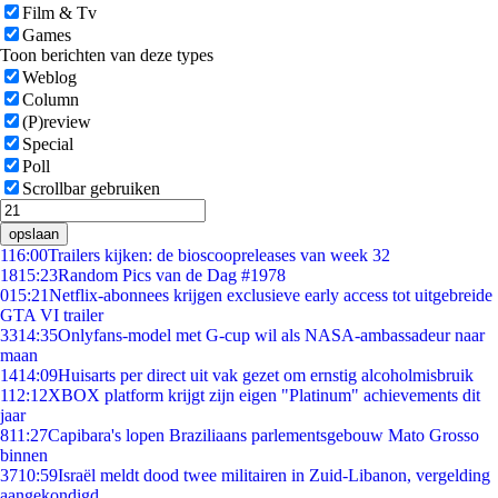
Film & Tv
Games
Toon berichten van deze types
Weblog
Column
(P)review
Special
Poll
Scrollbar gebruiken
opslaan
1
16:00
Trailers kijken: de bioscoopreleases van week 32
18
15:23
Random Pics van de Dag #1978
0
15:21
Netflix-abonnees krijgen exclusieve early access tot uitgebreide
GTA VI trailer
33
14:35
Onlyfans-model met G-cup wil als NASA-ambassadeur naar
maan
14
14:09
Huisarts per direct uit vak gezet om ernstig alcoholmisbruik
1
12:12
XBOX platform krijgt zijn eigen "Platinum" achievements dit
jaar
8
11:27
Capibara's lopen Braziliaans parlementsgebouw Mato Grosso
binnen
37
10:59
Israël meldt dood twee militairen in Zuid-Libanon, vergelding
aangekondigd