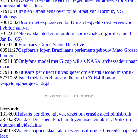
721
10:28
Wakker Dier dient klacht in tegen insectenfabriek Protix om
duurzaamheidsclaims
719
10:16
Iran en Oman eens over route Straat van Hormuz, VS
buitenspel
706
10:32
Drone met explosieven bij Duits vliegveld voedt vrees voor
hybride aanval
701
22:14
Nieuw slachtoffer in kindermisbruikzaak zorgprofessional
Jan B. (66)
661
07:00
Forensics: Crime Scene Detective
635
11:27
Capibara's lopen Braziliaans parlementsgebouw Mato Grosso
binnen
625
14:35
Onlyfans-model met G-cup wil als NASA-ambassadeur naar
maan
579
14:09
Huisarts per direct uit vak gezet om ernstig alcoholmisbruik
577
10:59
Israël meldt dood twee militairen in Zuid-Libanon,
vergelding aangekondigd
▼ Advertentie door Refinery89
Lees ook
13
14:09
Huisarts per direct uit vak gezet om ernstig alcoholmisbruik
28
10:28
Wakker Dier dient klacht in tegen insectenfabriek Protix om
duurzaamheidsclaims
46
09:33
Waterschappen slaan alarm wegens droogte: Gereedschapskist
leeg