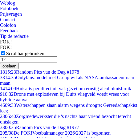
Weblog
Fotoboek
Prijsvragen
Contact
Colofon
Feedback
Tip de redactie
FOK!
FOK!
Scrollbar gebruiken
opslaan
18
15:23
Random Pics van de Dag #1978
33
14:35
Onlyfans-model met G-cup wil als NASA-ambassadeur naar
maan
14
14:09
Huisarts per direct uit vak gezet om ernstig alcoholmisbruik
9
10:32
Drone met explosieven bij Duits vliegveld voedt vrees voor
hybride aanval
46
09:33
Waterschappen slaan alarm wegens droogte: Gereedschapskist
leeg
23
06:40
Zorgmedewerkster die 's nachts haar vriend bezocht terecht
ontslagen
33
00:35
Random Pics van de Dag #1977
2
05/08
De FOK!Voetbalmanager 2026/2027 is begonnen