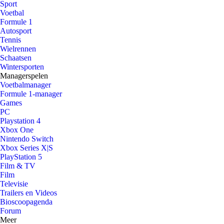
Sport
Voetbal
Formule 1
Autosport
Tennis
Wielrennen
Schaatsen
Wintersporten
Managerspelen
Voetbalmanager
Formule 1-manager
Games
PC
Playstation 4
Xbox One
Nintendo Switch
Xbox Series X|S
PlayStation 5
Film & TV
Film
Televisie
Trailers en Videos
Bioscoopagenda
Forum
Meer