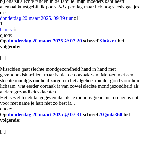
bij ons zit slechte tanden in de familie, mijn moeders kant heeft
allemaal kunstgebit. Ik poets 2-3x per dag maar heb nog steeds gaatjes
etc.
donderdag 20 maart 2025, 09:39 uur
#11
1
hanns
quote:
Op
donderdag 20 maart 2025 @ 07:20
schreef
Stokker
het
volgende:
[..]
Misschien gaat slechte mondgezondheid hand in hand met
gezondheidsklachten, maar is niet de oorzaak van. Mensen met een
slechte mondgezondheid zorgen in het algeheel minder goed voor hun
lichaam, wat eerder oorzaak is van zowel slechte mondgezondheid als
andere gezondheidsklachten.
Het is wel feitelijke gegeven dat als je mondhygiëne niet op peil is dat
voor met name je hart niet zo best is...
quote:
Op
donderdag 20 maart 2025 @ 07:31
schreef
AQuila360
het
volgende:
[..]