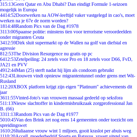
3
15:13
Geen Qatar en Abu Dhabi? Dan eindigt Formule 1-seizoen
mogelijk in Europa
44
14:52
Doorwerken na AOW-leeftijd vaker vastgelegd in cao's, moet
werken na je 67e de norm worden?
18
14:48
Random Pics van de Dag #1978
31
13:00
Spaanse politie: minstens tien voor terrorisme veroordeelden
onder migranten Ceuta
34
12:59
Dirk sluit supermarkt op de Wallen na golf van diefstal en
agressie
8
12:53
The Division Resurgence nu gratis op pc
64
12:53
Zetelpeiling: 24 zetels voor Pro en 18 zetels voor D66, FvD,
JA21 en PVV
49
12:44
Man (25) sterft nadat hij lijm als condoom gebruikt
5
12:43
Litouwen vindt opnieuw migrantentunnel onder grens met Wit-
Rusland
1
12:20
XBOX platform krijgt zijn eigen "Platinum" achievements dit
jaar
36
11:55
Vinted-foto's van vrouwen massaal gedeeld op seksfora
5
11:13
Nieuw slachtoffer in kindermisbruikzaak zorgprofessional Jan
B. (66)
33
11:13
Random Pics van de Dag #1977
50
10:45
Van den Brink zet nog eens 14 gemeenten onder toezicht om
spreidingswet
16
10:26
Italiaanse vrouw wint 1 miljoen, gooit kraslot per abuis weg
11
10:20
Accell, moederbedrijf Sparta en Batavus, vraagt uitstel van