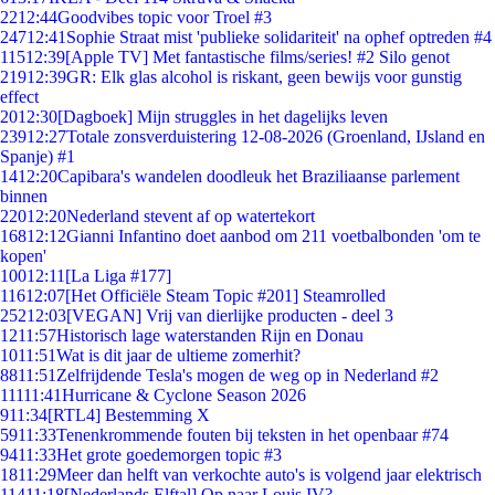
22
12:44
Goodvibes topic voor Troel #3
247
12:41
Sophie Straat mist 'publieke solidariteit' na ophef optreden #4
115
12:39
[Apple TV] Met fantastische films/series! #2 Silo genot
219
12:39
GR: Elk glas alcohol is riskant, geen bewijs voor gunstig
effect
20
12:30
[Dagboek] Mijn struggles in het dagelijks leven
239
12:27
Totale zonsverduistering 12-08-2026 (Groenland, IJsland en
Spanje) #1
14
12:20
Capibara's wandelen doodleuk het Braziliaanse parlement
binnen
220
12:20
Nederland stevent af op watertekort
168
12:12
Gianni Infantino doet aanbod om 211 voetbalbonden 'om te
kopen'
100
12:11
[La Liga #177]
116
12:07
[Het Officiële Steam Topic #201] Steamrolled
252
12:03
[VEGAN] Vrij van dierlijke producten - deel 3
12
11:57
Historisch lage waterstanden Rijn en Donau
10
11:51
Wat is dit jaar de ultieme zomerhit?
88
11:51
Zelfrijdende Tesla's mogen de weg op in Nederland #2
111
11:41
Hurricane & Cyclone Season 2026
9
11:34
[RTL4] Bestemming X
59
11:33
Tenenkrommende fouten bij teksten in het openbaar #74
94
11:33
Het grote goedemorgen topic #3
18
11:29
Meer dan helft van verkochte auto's is volgend jaar elektrisch
114
11:18
[Nederlands Elftal] Op naar Louis IV?