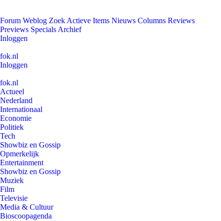
Forum
Weblog
Zoek
Actieve Items
Nieuws
Columns
Reviews
Previews
Specials
Archief
Inloggen
fok.nl
Inloggen
fok.nl
Actueel
Nederland
Internationaal
Economie
Politiek
Tech
Showbiz en Gossip
Opmerkelijk
Entertainment
Showbiz en Gossip
Muziek
Film
Televisie
Media & Cultuur
Bioscoopagenda