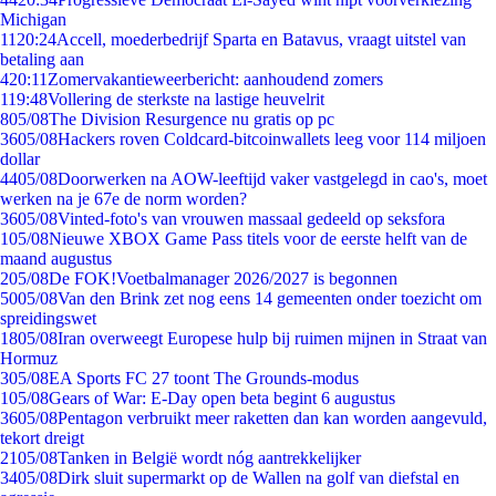
Michigan
11
20:24
Accell, moederbedrijf Sparta en Batavus, vraagt uitstel van
betaling aan
4
20:11
Zomervakantieweerbericht: aanhoudend zomers
1
19:48
Vollering de sterkste na lastige heuvelrit
8
05/08
The Division Resurgence nu gratis op pc
36
05/08
Hackers roven Coldcard-bitcoinwallets leeg voor 114 miljoen
dollar
44
05/08
Doorwerken na AOW-leeftijd vaker vastgelegd in cao's, moet
werken na je 67e de norm worden?
36
05/08
Vinted-foto's van vrouwen massaal gedeeld op seksfora
1
05/08
Nieuwe XBOX Game Pass titels voor de eerste helft van de
maand augustus
2
05/08
De FOK!Voetbalmanager 2026/2027 is begonnen
50
05/08
Van den Brink zet nog eens 14 gemeenten onder toezicht om
spreidingswet
18
05/08
Iran overweegt Europese hulp bij ruimen mijnen in Straat van
Hormuz
3
05/08
EA Sports FC 27 toont The Grounds-modus
1
05/08
Gears of War: E-Day open beta begint 6 augustus
36
05/08
Pentagon verbruikt meer raketten dan kan worden aangevuld,
tekort dreigt
21
05/08
Tanken in België wordt nóg aantrekkelijker
34
05/08
Dirk sluit supermarkt op de Wallen na golf van diefstal en