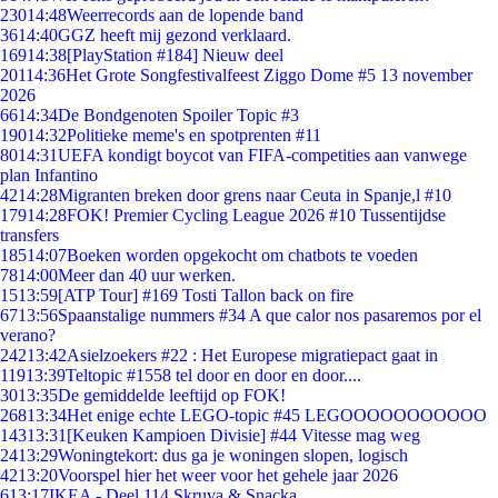
230
14:48
Weerrecords aan de lopende band
36
14:40
GGZ heeft mij gezond verklaard.
169
14:38
[PlayStation #184] Nieuw deel
201
14:36
Het Grote Songfestivalfeest Ziggo Dome #5 13 november
2026
66
14:34
De Bondgenoten Spoiler Topic #3
190
14:32
Politieke meme's en spotprenten #11
80
14:31
UEFA kondigt boycot van FIFA-competities aan vanwege
plan Infantino
42
14:28
Migranten breken door grens naar Ceuta in Spanje,l #10
179
14:28
FOK! Premier Cycling League 2026 #10 Tussentijdse
transfers
185
14:07
Boeken worden opgekocht om chatbots te voeden
78
14:00
Meer dan 40 uur werken.
15
13:59
[ATP Tour] #169 Tosti Tallon back on fire
67
13:56
Spaanstalige nummers #34 A que calor nos pasaremos por el
verano?
242
13:42
Asielzoekers #22 : Het Europese migratiepact gaat in
119
13:39
Teltopic #1558 tel door en door en door....
30
13:35
De gemiddelde leeftijd op FOK!
268
13:34
Het enige echte LEGO-topic #45 LEGOOOOOOOOOOO
143
13:31
[Keuken Kampioen Divisie] #44 Vitesse mag weg
24
13:29
Woningtekort: dus ga je woningen slopen, logisch
42
13:20
Voorspel hier het weer voor het gehele jaar 2026
6
13:17
IKEA - Deel 114 Skruva & Snacka