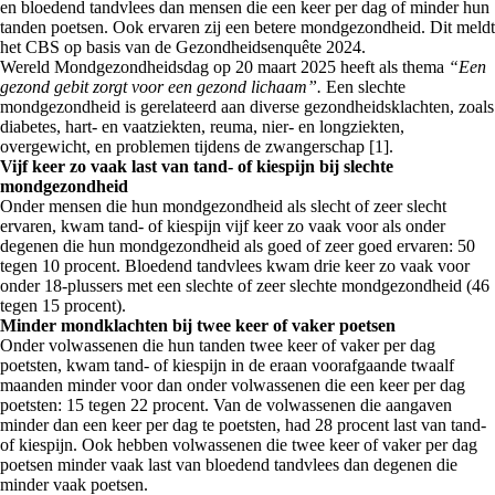
en bloedend tandvlees dan mensen die een keer per dag of minder hun
tanden poetsen. Ook ervaren zij een betere mondgezondheid. Dit meldt
het CBS op basis van de Gezondheidsenquête 2024.
Wereld Mondgezondheidsdag op 20 maart 2025 heeft als thema
“Een
gezond gebit zorgt voor een gezond lichaam”.
Een slechte
mondgezondheid is gerelateerd aan diverse gezondheidsklachten, zoals
diabetes, hart- en vaatziekten, reuma, nier- en longziekten,
overgewicht, en problemen tijdens de zwangerschap [1].
Vijf keer zo vaak last van tand- of kiespijn bij slechte
mondgezondheid
Onder mensen die hun mondgezondheid als slecht of zeer slecht
ervaren, kwam tand- of kiespijn vijf keer zo vaak voor als onder
degenen die hun mondgezondheid als goed of zeer goed ervaren: 50
tegen 10 procent. Bloedend tandvlees kwam drie keer zo vaak voor
onder 18-plussers met een slechte of zeer slechte mondgezondheid (46
tegen 15 procent).
Minder mondklachten bij twee keer of vaker poetsen
Onder volwassenen die hun tanden twee keer of vaker per dag
poetsten, kwam tand- of kiespijn in de eraan voorafgaande twaalf
maanden minder voor dan onder volwassenen die een keer per dag
poetsten: 15 tegen 22 procent. Van de volwassenen die aangaven
minder dan een keer per dag te poetsten, had 28 procent last van tand-
of kiespijn. Ook hebben volwassenen die twee keer of vaker per dag
poetsen minder vaak last van bloedend tandvlees dan degenen die
minder vaak poetsen.