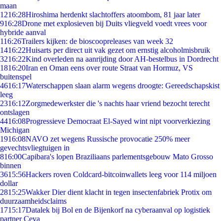
maan
12
16:28
Hiroshima herdenkt slachtoffers atoombom, 81 jaar later
9
16:28
Drone met explosieven bij Duits vliegveld voedt vrees voor
hybride aanval
1
16:26
Trailers kijken: de bioscoopreleases van week 32
14
16:22
Huisarts per direct uit vak gezet om ernstig alcoholmisbruik
32
16:22
Kind overleden na aanrijding door AH-bestelbus in Dordrecht
18
16:20
Iran en Oman eens over route Straat van Hormuz, VS
buitenspel
46
16:17
Waterschappen slaan alarm wegens droogte: Gereedschapskist
leeg
23
16:12
Zorgmedewerkster die 's nachts haar vriend bezocht terecht
ontslagen
44
16:08
Progressieve Democraat El-Sayed wint nipt voorverkiezing
Michigan
19
16:08
NAVO zet wegens Russische provocatie 250% meer
gevechtsvliegtuigen in
8
16:00
Capibara's lopen Braziliaans parlementsgebouw Mato Grosso
binnen
36
15:56
Hackers roven Coldcard-bitcoinwallets leeg voor 114 miljoen
dollar
28
15:25
Wakker Dier dient klacht in tegen insectenfabriek Protix om
duurzaamheidsclaims
17
15:17
Datalek bij Bol en de Bijenkorf na cyberaanval op logistiek
partner Ceva