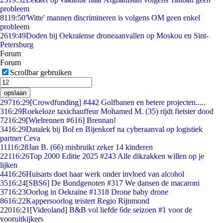
probleem
81
19:50
'Witte' mannen discrimineren is volgens OM geen enkel
probleem
26
19:49
Doden bij Oekraïense droneaanvallen op Moskou en Sint-
Petersburg
Forum
Forum
Scrollbar gebruiken
opslaan
297
16:29
[Crowdfunding] #442 Golfbanen en betere projecten.....
3
16:29
Roekeloze taxichauffeur Mohamed M. (35) rijdt fietster dood
72
16:29
[Wielrennen #616] Brennan!
34
16:29
Datalek bij Bol en Bijenkorf na cyberaanval op logistiek
partner Ceva
111
16:28
Jan B. (66) misbruikt zeker 14 kinderen
221
16:26
Top 2000 Editie 2025 #243 Alle dikzakken willen op je
lijken
44
16:26
Huisarts doet haar werk onder invloed van alcohol
35
16:24
[SBS6] De Bondgenoten #317 We dansen de macaroni
37
16:23
Oorlog in Oekraïne #1318 Drone baby drone
86
16:22
Kappersoorlog teistert Regio Rijnmond
220
16:21
[Videoland] B&B vol liefde 6de seizoen #1 voor de
vooruitkijkers