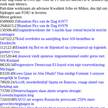
zoek naar nieuws.
Part-time werkzaam als adviseur Kwaliteit Arbo en Milieu, dus tijd om
bijdragen aan FOK! te leveren.
Meest gelezen
65890
00:35
Random Pics van de Dag #1977
29464
15:23
Random Pics van de Dag #1978
1505
06:40
Zorgmedewerkster die 's nachts haar vriend bezocht terecht
ontslagen
1473
22:27
Kind overleden na aanrijding door AH-bestelbus in
Dordrecht
1121
22:40
Datalek bij Bol en de Bijenkorf na cyberaanval op logistiek
partner Ceva
1115
20:44
Litouwen vindt opnieuw migrantentunnel onder grens met
Wit-Rusland
883
20:34
Progressieve Democraat El-Sayed wint nipt voorverkiezing
Michigan
833
20:49
Geen Qatar en Abu Dhabi? Dan eindigt Formule 1-seizoen
mogelijk in Europa
789
20:24
Accell, moederbedrijf Sparta en Batavus, vraagt uitstel van
betaling aan
737
09:33
Waterschappen slaan alarm wegens droogte:
Gereedschapskist leeg
724
10:08
NAVO zet wegens Russische provocatie 250% meer
gevechtsvliegtuigen in