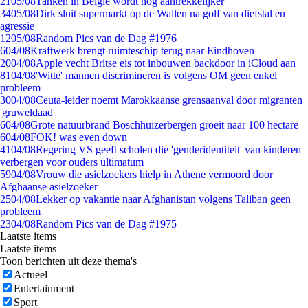
21
05/08
Tanken in België wordt nóg aantrekkelijker
34
05/08
Dirk sluit supermarkt op de Wallen na golf van diefstal en
agressie
12
05/08
Random Pics van de Dag #1976
6
04/08
Kraftwerk brengt ruimteschip terug naar Eindhoven
20
04/08
Apple vecht Britse eis tot inbouwen backdoor in iCloud aan
81
04/08
'Witte' mannen discrimineren is volgens OM geen enkel
probleem
30
04/08
Ceuta-leider noemt Marokkaanse grensaanval door migranten
'gruweldaad'
6
04/08
Grote natuurbrand Boschhuizerbergen groeit naar 100 hectare
6
04/08
FOK! was even down
41
04/08
Regering VS geeft scholen die 'genderidentiteit' van kinderen
verbergen voor ouders ultimatum
59
04/08
Vrouw die asielzoekers hielp in Athene vermoord door
Afghaanse asielzoeker
25
04/08
Lekker op vakantie naar Afghanistan volgens Taliban geen
probleem
23
04/08
Random Pics van de Dag #1975
Laatste items
Laatste items
Toon berichten uit deze thema's
Actueel
Entertainment
Sport