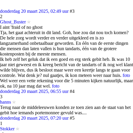
donderdag 20 maart 2025, 02:49 uur
#3
2
Ghost_Buster
I aint 'fraid of no ghost
Tja, het gaat achteruit in dit land. Goh, hoe zou dat nou toch komen?
De hele zorg wordt verder en verder uitgekleed en is zo
langzamerhand onbetaalbaar geworden. En één van de eerste dingen
die mensen dan laten vallen is hun tandarts, één van de grotere
kostenposten bij de meeste mensen.
Ik heb zelf het geluk dat ik een goed en erg sterk gebit heb. Ik was 10
jaar niet geweest en ik kreeg bericht van de tandarts of ik nog wel klant
wilde blijven, dus ik besloot maar weer een keertje langs te gaan voor
controle. Wat denk je? nul gaatjes, ik kon meteen weer naar huis.
foto
Wel weer een vette rekening voor die 5 minuten kijken natuurlijk, maar
ok, na 10 jaar mag dat wel.
foto
donderdag 20 maart 2025, 06:55 uur
#4
3
hanns
Terug naar de middeleeuwen konden ze toen zien aan de staat van het
gebit hoe iemands portemonnee gevuld was....
donderdag 20 maart 2025, 07:20 uur
#5
1
Stokker