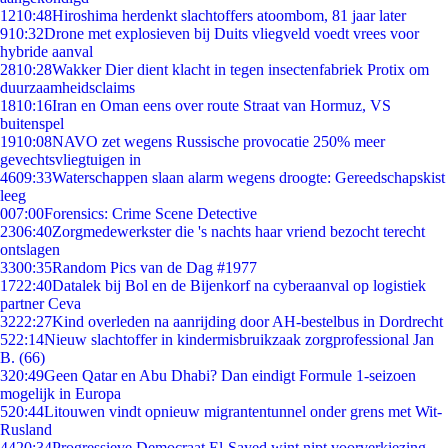
12
10:48
Hiroshima herdenkt slachtoffers atoombom, 81 jaar later
9
10:32
Drone met explosieven bij Duits vliegveld voedt vrees voor
hybride aanval
28
10:28
Wakker Dier dient klacht in tegen insectenfabriek Protix om
duurzaamheidsclaims
18
10:16
Iran en Oman eens over route Straat van Hormuz, VS
buitenspel
19
10:08
NAVO zet wegens Russische provocatie 250% meer
gevechtsvliegtuigen in
46
09:33
Waterschappen slaan alarm wegens droogte: Gereedschapskist
leeg
0
07:00
Forensics: Crime Scene Detective
23
06:40
Zorgmedewerkster die 's nachts haar vriend bezocht terecht
ontslagen
33
00:35
Random Pics van de Dag #1977
17
22:40
Datalek bij Bol en de Bijenkorf na cyberaanval op logistiek
partner Ceva
32
22:27
Kind overleden na aanrijding door AH-bestelbus in Dordrecht
5
22:14
Nieuw slachtoffer in kindermisbruikzaak zorgprofessional Jan
B. (66)
3
20:49
Geen Qatar en Abu Dhabi? Dan eindigt Formule 1-seizoen
mogelijk in Europa
5
20:44
Litouwen vindt opnieuw migrantentunnel onder grens met Wit-
Rusland
44
20:34
Progressieve Democraat El-Sayed wint nipt voorverkiezing