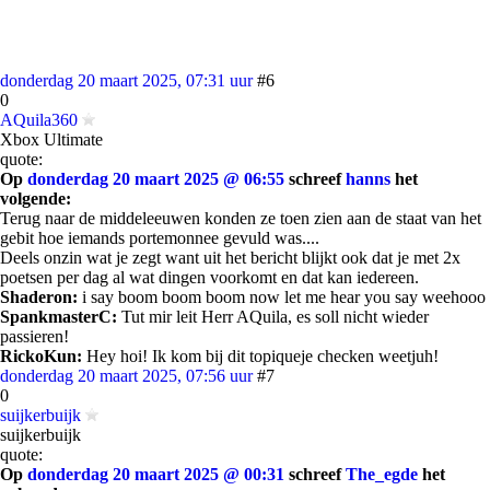
donderdag 20 maart 2025, 07:31 uur
#6
0
AQuila360
Xbox Ultimate
quote:
Op
donderdag 20 maart 2025 @ 06:55
schreef
hanns
het
volgende:
Terug naar de middeleeuwen konden ze toen zien aan de staat van het
gebit hoe iemands portemonnee gevuld was....
Deels onzin wat je zegt want uit het bericht blijkt ook dat je met 2x
poetsen per dag al wat dingen voorkomt en dat kan iedereen.
Shaderon:
i say boom boom boom now let me hear you say weehooo
SpankmasterC:
Tut mir leit Herr AQuila, es soll nicht wieder
passieren!
RickoKun:
Hey hoi! Ik kom bij dit topiqueje checken weetjuh!
donderdag 20 maart 2025, 07:56 uur
#7
0
suijkerbuijk
suijkerbuijk
quote:
Op
donderdag 20 maart 2025 @ 00:31
schreef
The_egde
het