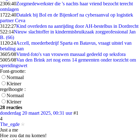
23
06:40
Zorgmedewerkster die 's nachts haar vriend bezocht terecht
ontslagen
17
22:40
Datalek bij Bol en de Bijenkorf na cyberaanval op logistiek
partner Ceva
31
22:27
Kind overleden na aanrijding door AH-bestelbus in Dordrecht
5
22:14
Nieuw slachtoffer in kindermisbruikzaak zorgprofessional Jan
B. (66)
11
20:24
Accell, moederbedrijf Sparta en Batavus, vraagt uitstel van
betaling aan
36
05/08
Vinted-foto's van vrouwen massaal gedeeld op seksfora
50
05/08
Van den Brink zet nog eens 14 gemeenten onder toezicht om
spreidingswet
Font-grootte:
Normaal
Kleiner
regelhoogte :
Normaal
Kleiner
28 reacties
donderdag 20 maart 2025, 00:31 uur
#1
4
The_egde
Just a me
Hoe zou dat nu komen!