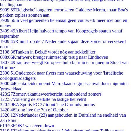
betaling aan
90
09:59
'Belgische' jongeren terroriseren Galderse Meren, maar Boa's
pakken topless zonnen aan
79
09:56
In veel gemeenten helemaal geen vuurwerk meer met oud en
nieuw
34
09:49
Albert Heijn halveert tempo van Koopzegels sparen vanaf
september
19
09:45
Ruim 1 op de 7 Nederlanders gaan deze zomer onverzekerd
op reis
21
08:36
Tanken in België wordt nóg aantrekkelijker
6
08:06
Kraftwerk brengt ruimteschip terug naar Eindhoven
18
07:49
Iran overweegt Europese hulp bij ruimen mijnen in Straat van
Hormuz
23
00:51
Onderzoek naar flyers met waarschuwing voor 'Israëlische
oorlogsmisdadigers'
30
00:44
Ceuta-leider noemt Marokkaanse grensaanval door migranten
'gruweldaad'
4
23:27
Zomervakantieweerbericht: aanhoudend zomers
1
22:57
Vollering de sterkste na lastige heuvelrit
3
20:59
EA Sports FC 27 toont The Grounds-modus
14
20:46
Long live the 7th of October
13
20:12
Nederlander (23) aangehouden in Duitsland na snelheid van
235 km/u
6
19:53
FOK! was even down
25
19:52
Lekker op vakantie naar Afghanistan volgens Taliban geen