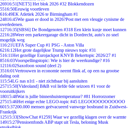
269
16:51
[NET5] Het blok 2026 #32 Blokkendozen
55
16:50
Eeuwig voortleven
6
16:49
EK Atletiek 2026 te Birmingham #1
248
16:45
Wie gaan er dood in 2026?Post met een vleugje cynisme de
overledenen.
127
16:35
[SBS6] De Bondgenoten #318 Een klein kusje moet kunnen
22
16:28
Weer een parkeergarage dicht in Dordrecht, auto's zo snel
mogelijk weg
1
16:21
UEFA Super Cup #1 PSG - Aston Villa
62
16:12
Het grote dagelijkse Trump nieuws topic #31
5
16:11
Het gezellige Eurojackpot KNVB Bekertopic 2026/27 #1
85
16:03
Voorspellingstopic: Wie is hier de weerkundige? #16
121
16:02
Saxofoon sound (deel 2)
35
16:01
Vertrouwen in economie neemt flink af, op een na grootse
daling ooit
1
15:54
LG nas n1t1 - niet zichtbaar bij aansluiten
257
15:50
[Videoland] B&B vol liefde 6de seizoen #1 voor de
vooruitkijkers
180
15:48
Wat is jullie binnenhuistemperatuur? #81 Horrorzomer
275
15:46
Het enige echte LEGO-topic #45 LEGOOOOOOOOOOO
60
15:37
200.000 mensen geëvacueerd vanwege bosbrand in Zuidwest-
Frankrijk
125
15:33
[ShowChat #1259] Waar we gezellig klagen over de warmte
149
15:27
Pensioenfonds ABP stapt uit Tesla, beloning Musk
struikelblok