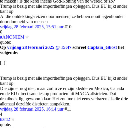
te maken? Is die kerel ineens God-Koning van de wereld of zo?
Trump is bezig met alle importheffingen opleggen. Dus EU kijkt ander
kant op.
Al die ontdekkingsreizen door mensen, ze hebben nooit tegenhouden
door domheid van mensen
vrijdag 28 februari 2025, 15:51 uur
#10
0
#ANONIEM
quote:
Op
vrijdag 28 februari 2025 @ 15:47
schreef
Captain_Ghost
het
volgende:
[..]
Trump is bezig met alle importheffingen opleggen. Dus EU kijkt ander
kant op.
Die zijn er nog niet, maar zodra ze er zijn kledderen Mexico, Canada
en de EU direct sancties op producten uit MAGA-districten. Dat
draaiboek ligt gewoon klaar. Het zou me niet eens verbazen als die drie
allemaal dezelfde districten aanpakken.
vrijdag 28 februari 2025, 16:14 uur
#11
4
tizitl2
quote: