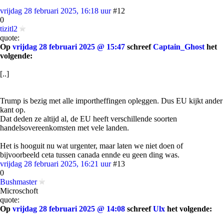
vrijdag 28 februari 2025, 16:18 uur
#12
0
tizitl2
quote:
Op
vrijdag 28 februari 2025 @ 15:47
schreef
Captain_Ghost
het
volgende:
[..]
Trump is bezig met alle importheffingen opleggen. Dus EU kijkt ander
kant op.
Dat deden ze altijd al, de EU heeft verschillende soorten
handelsovereenkomsten met vele landen.
Het is hooguit nu wat urgenter, maar laten we niet doen of
bijvoorbeeld ceta tussen canada ennde eu geen ding was.
vrijdag 28 februari 2025, 16:21 uur
#13
0
Bushmaster
Microschoft
quote:
Op
vrijdag 28 februari 2025 @ 14:08
schreef
Ulx
het volgende: