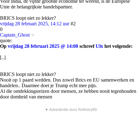
Voor India, de vijfde grootste economie ter wereld, is de Europese
Unie de belangrijkste handelspartner.
BRICS loopt niet zo lekker?
vrijdag 28 februari 2025, 14:12 uur
#2
0
Captain_Ghost
quote:
Op
vrijdag 28 februari 2025 @ 14:08
schreef
Ulx
het volgende:
[..]
BRICS loopt niet zo lekker?
Nooit op 1 paard wedden. Dus zowel Brics en EU samenwerken en
handelen.. Daarmee doet je Trump echt mee pijn.
Al die ontdekkingsreizen door mensen, ze hebben nooit tegenhouden
door domheid van mensen
▼ Advertentie door Refinery89