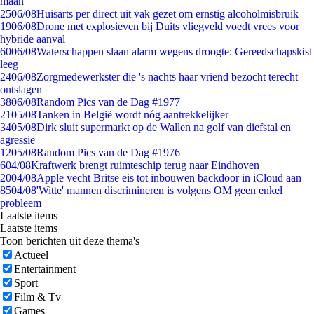
maan
25
06/08
Huisarts per direct uit vak gezet om ernstig alcoholmisbruik
19
06/08
Drone met explosieven bij Duits vliegveld voedt vrees voor
hybride aanval
60
06/08
Waterschappen slaan alarm wegens droogte: Gereedschapskist
leeg
24
06/08
Zorgmedewerkster die 's nachts haar vriend bezocht terecht
ontslagen
38
06/08
Random Pics van de Dag #1977
21
05/08
Tanken in België wordt nóg aantrekkelijker
34
05/08
Dirk sluit supermarkt op de Wallen na golf van diefstal en
agressie
12
05/08
Random Pics van de Dag #1976
6
04/08
Kraftwerk brengt ruimteschip terug naar Eindhoven
20
04/08
Apple vecht Britse eis tot inbouwen backdoor in iCloud aan
85
04/08
'Witte' mannen discrimineren is volgens OM geen enkel
probleem
Laatste items
Laatste items
Toon berichten uit deze thema's
Actueel
Entertainment
Sport
Film & Tv
Games