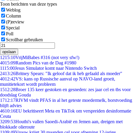
Toon berichten van deze types
Weblog
Column
(P)review
Special
Poll
Scrollbar gebruiken
opslaan
12
15:10
VrijMiBabes #316 (not very sfw!)
40
15:09
Random Pics van de Dag #1980
11
15:00
Jesus Simulator komt naar Nintendo Switch
24
13:26
Britney Spears: "Ik geloof dat ik heb gefaald als moeder"
40
12:42
VS: kans op Russische aanval op NAVO-land groeit,
munitietekort wordt probleem
15
12:28
Broer 135 keer gestoken en gesneden: zes jaar cel en tbs voor
doodslag Gouda
17
12:17
RIVM vindt PFAS in al het geteste moedermelk, borstvoeding
blijft advies
46
10:16
EU bekritiseert Meta en TikTok om verspreiden desinformatie
Ceuta
32
09:53
Houthi's vallen Saoedi-Arabië en Jemen aan, dreigen met
blokkade olieroute
11
09:49
Vrouw krijgt 30 maanden cel voor afpersing 12-jarige