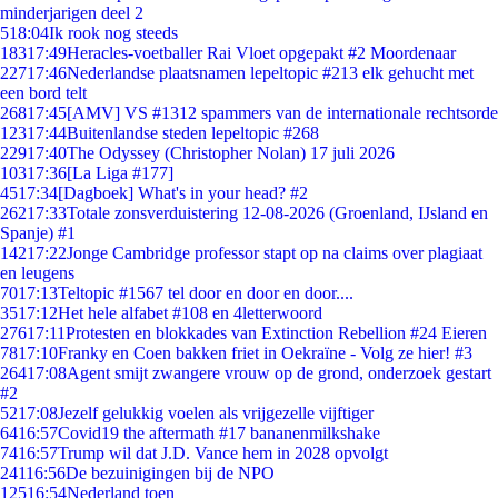
minderjarigen deel 2
5
18:04
Ik rook nog steeds
183
17:49
Heracles-voetballer Rai Vloet opgepakt #2 Moordenaar
227
17:46
Nederlandse plaatsnamen lepeltopic #213 elk gehucht met
een bord telt
268
17:45
[AMV] VS #1312 spammers van de internationale rechtsorde
123
17:44
Buitenlandse steden lepeltopic #268
229
17:40
The Odyssey (Christopher Nolan) 17 juli 2026
103
17:36
[La Liga #177]
45
17:34
[Dagboek] What's in your head? #2
262
17:33
Totale zonsverduistering 12-08-2026 (Groenland, IJsland en
Spanje) #1
142
17:22
Jonge Cambridge professor stapt op na claims over plagiaat
en leugens
70
17:13
Teltopic #1567 tel door en door en door....
35
17:12
Het hele alfabet #108 en 4letterwoord
276
17:11
Protesten en blokkades van Extinction Rebellion #24 Eieren
78
17:10
Franky en Coen bakken friet in Oekraïne - Volg ze hier! #3
264
17:08
Agent smijt zwangere vrouw op de grond, onderzoek gestart
#2
52
17:08
Jezelf gelukkig voelen als vrijgezelle vijftiger
64
16:57
Covid19 the aftermath #17 bananenmilkshake
74
16:57
Trump wil dat J.D. Vance hem in 2028 opvolgt
241
16:56
De bezuinigingen bij de NPO
125
16:54
Nederland toen