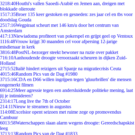
32
18:40
Houthi's vallen Saoedi-Arabië en Jemen aan, dreigen met
blokkade olieroute
15
17:35
Broer 135 keer gestoken en gesneden: zes jaar cel en tbs voor
doodslag Gouda
25
17:16
Wegpiraat scheurt met 146 km/u door het centrum van
Amsterdam
4
17:13
Niewiadoma profiteert van pokerspel en grijpt geel op Ventoux
11
16:48
Vrouw krijgt 30 maanden cel voor afpersing 12-jarige
misdienaar in kerk
38
16:48
PostNL-bezorger steekt bewoner na ruzie over pakket
7
16:10
Aanhoudende droogte veroorzaakt scheuren in dijken Zuid-
Holland
27
15:52
Italië hindert reizigers uit Spanje na migratiecrisis Ceuta
40
15:46
Random Pics van de Dag #1980
37
15:16
CDA en D66 willen ingrijpen tegen 'gluurbrillen' die mensen
ongemerkt filmen
69
14:25
Meer agressie tegen een andersluidende politieke mening, laat
jij je intimideren?
23
14:17
Long live the 7th of October
2
14:11
Nieuw te streamen in augustus
1
14:08
Excelsior opent seizoen met ruime zege op promovendus
Cambuur
60
13:58
Waterschappen slaan alarm wegens droogte: Gereedschapskist
leeg
37
13:13
Random Pics van de Dag #1833