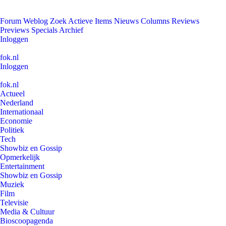
Forum
Weblog
Zoek
Actieve Items
Nieuws
Columns
Reviews
Previews
Specials
Archief
Inloggen
fok.nl
Inloggen
fok.nl
Actueel
Nederland
Internationaal
Economie
Politiek
Tech
Showbiz en Gossip
Opmerkelijk
Entertainment
Showbiz en Gossip
Muziek
Film
Televisie
Media & Cultuur
Bioscoopagenda