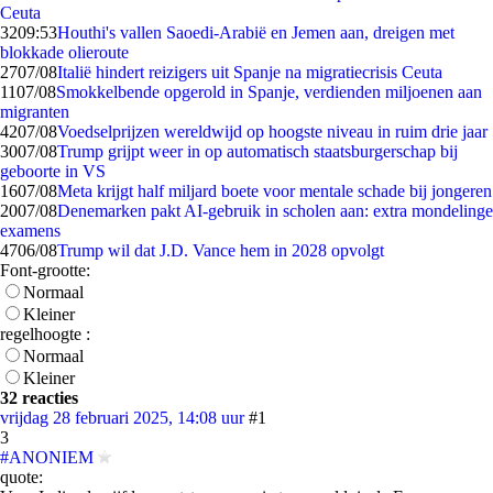
Ceuta
32
09:53
Houthi's vallen Saoedi-Arabië en Jemen aan, dreigen met
blokkade olieroute
27
07/08
Italië hindert reizigers uit Spanje na migratiecrisis Ceuta
11
07/08
Smokkelbende opgerold in Spanje, verdienden miljoenen aan
migranten
42
07/08
Voedselprijzen wereldwijd op hoogste niveau in ruim drie jaar
30
07/08
Trump grijpt weer in op automatisch staatsburgerschap bij
geboorte in VS
16
07/08
Meta krijgt half miljard boete voor mentale schade bij jongeren
20
07/08
Denemarken pakt AI-gebruik in scholen aan: extra mondelinge
examens
47
06/08
Trump wil dat J.D. Vance hem in 2028 opvolgt
Font-grootte:
Normaal
Kleiner
regelhoogte :
Normaal
Kleiner
32 reacties
vrijdag 28 februari 2025, 14:08 uur
#1
3
#ANONIEM
quote: