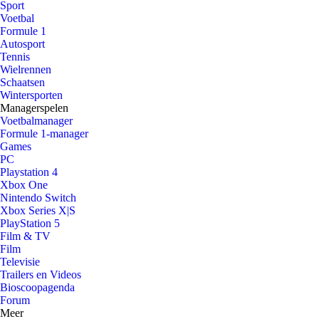
Sport
Voetbal
Formule 1
Autosport
Tennis
Wielrennen
Schaatsen
Wintersporten
Managerspelen
Voetbalmanager
Formule 1-manager
Games
PC
Playstation 4
Xbox One
Nintendo Switch
Xbox Series X|S
PlayStation 5
Film & TV
Film
Televisie
Trailers en Videos
Bioscoopagenda
Forum
Meer