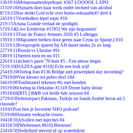
136
19:16
Meisjesnamenlepeltopic #367 LOOOOL LAPO
113
19:16
Huisarts doet haar werk onder invloed van alcohol
87
19:15
Hoe denkt God echt over homo-seksualiteit? deel 4
245
19:15
Voetballers lepel topic #16
2
19:15
Ariana Grande verlaat de spotlight.
57
19:14
[Live Eredivisie #1785] We zijn begonnen!
135
19:13
Tour de France femmes 2026 #5 Lollergps
159
19:13
Migranten breken door grens naar Ceuta in Spanje,l #10
113
19:12
Koopzegels sparen bij AH duurt straks 2x zo lang
227
19:11
Russia vs Ukraine #91
149
19:11
Sterren toen en nu #11
226
19:11
archito's jaren '70 huis #5 - Een nieuw begin
72
19:10
[HAZES-gate #118] Echt een leuk wijf
254
19:10
Oorlog Iran #136 Bridge and powerplant day incoming?
279
19:09
Van kleuter tot puber deel 184
166
19:09
Traditioneel tekenen #6; met honden
191
19:06
Oorlog in Oekraïne #1318 Drone baby drone
195
19:04
[RTL] B&B vol liefde 6de seizoen #4
27
19:03
Defensiepact Pakistan, Turkije en Saudi-Arabië bevat art.5
clausule?
1
19:01
Post hier je favoriete SHO podcast!
55
19:00
Huisarts verkracht vrouw.
104
18:59
Afvallen met injecties #4
183
18:59
[Wielrennen #616] Brennan!
234
18:56
Nederland stevent af op watertekort