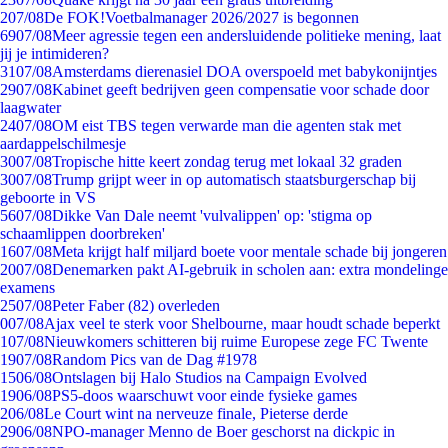
2
07/08
De FOK!Voetbalmanager 2026/2027 is begonnen
69
07/08
Meer agressie tegen een andersluidende politieke mening, laat
jij je intimideren?
31
07/08
Amsterdams dierenasiel DOA overspoeld met babykonijntjes
29
07/08
Kabinet geeft bedrijven geen compensatie voor schade door
laagwater
24
07/08
OM eist TBS tegen verwarde man die agenten stak met
aardappelschilmesje
30
07/08
Tropische hitte keert zondag terug met lokaal 32 graden
30
07/08
Trump grijpt weer in op automatisch staatsburgerschap bij
geboorte in VS
56
07/08
Dikke Van Dale neemt 'vulvalippen' op: 'stigma op
schaamlippen doorbreken'
16
07/08
Meta krijgt half miljard boete voor mentale schade bij jongeren
20
07/08
Denemarken pakt AI-gebruik in scholen aan: extra mondelinge
examens
25
07/08
Peter Faber (82) overleden
0
07/08
Ajax veel te sterk voor Shelbourne, maar houdt schade beperkt
1
07/08
Nieuwkomers schitteren bij ruime Europese zege FC Twente
19
07/08
Random Pics van de Dag #1978
15
06/08
Ontslagen bij Halo Studios na Campaign Evolved
19
06/08
PS5-doos waarschuwt voor einde fysieke games
2
06/08
Le Court wint na nerveuze finale, Pieterse derde
29
06/08
NPO-manager Menno de Boer geschorst na dickpic in