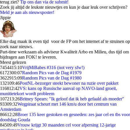
terug ziet?
Tip ons dan via de submit!
Zoek jij altijd de leukste nieuwtjes en kun je daar leuk over schrijven?
Meld je aan als nieuwsposter!
Jippie
Elke dag maak ik even tijd voor de FP om het internet af te struinen op
zoek naar nieuws.
Part-time werkzaam als adviseur Kwaliteit Arbo en Milieu, dus tijd om
bijdragen aan FOK! te leveren.
Meest gelezen
74544
15:10
VrijMiBabes #316 (not very sfw!)
61723
00:07
Random Pics van de Dag #1979
36229
15:09
Random Pics van de Dag #1980
1321
09:46
PostNL-bezorger steekt bewoner na ruzie over pakket
1168
12:42
VS: kans op Russische aanval op NAVO-land groeit,
munitietekort wordt probleem
1072
13:26
Britney Spears: "Ik geloof dat ik heb gefaald als moeder"
933
09:32
Wegpiraat scheurt met 146 km/u door het centrum van
Amsterdam
866
12:28
Broer 135 keer gestoken en gesneden: zes jaar cel en tbs voor
doodslag Gouda
845
09:49
Vrouw krijgt 30 maanden cel voor afpersing 12-jarige