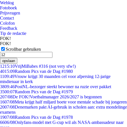
Weblog
Fotoboek
Prijsvragen
Contact
Colofon
Feedback
Tip de redactie
FOK!
FOK!
Scrollbar gebruiken
opslaan
12
15:10
VrijMiBabes #316 (not very sfw!)
40
15:09
Random Pics van de Dag #1980
11
09:49
Vrouw krijgt 30 maanden cel voor afpersing 12-jarige
misdienaar in kerk
38
09:46
PostNL-bezorger steekt bewoner na ruzie over pakket
35
00:07
Random Pics van de Dag #1979
2
07/08
De FOK!Voetbalmanager 2026/2027 is begonnen
16
07/08
Meta krijgt half miljard boete voor mentale schade bij jongeren
20
07/08
Denemarken pakt AI-gebruik in scholen aan: extra mondelinge
examens
19
07/08
Random Pics van de Dag #1978
66
06/08
Onlyfans-model met G-cup wil als NASA-ambassadeur naar