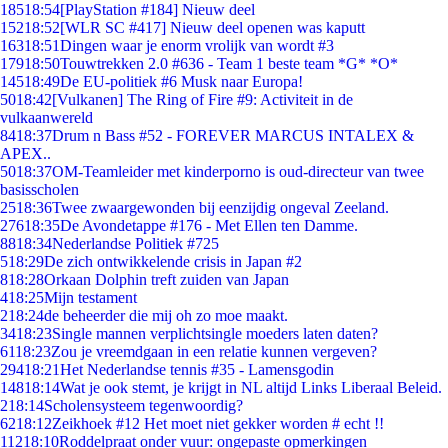
185
18:54
[PlayStation #184] Nieuw deel
152
18:52
[WLR SC #417] Nieuw deel openen was kaputt
163
18:51
Dingen waar je enorm vrolijk van wordt #3
179
18:50
Touwtrekken 2.0 #636 - Team 1 beste team *G* *O*
145
18:49
De EU-politiek #6 Musk naar Europa!
50
18:42
[Vulkanen] The Ring of Fire #9: Activiteit in de
vulkaanwereld
84
18:37
Drum n Bass #52 - FOREVER MARCUS INTALEX &
APEX..
50
18:37
OM-Teamleider met kinderporno is oud-directeur van twee
basisscholen
25
18:36
Twee zwaargewonden bij eenzijdig ongeval Zeeland.
276
18:35
De Avondetappe #176 - Met Ellen ten Damme.
88
18:34
Nederlandse Politiek #725
5
18:29
De zich ontwikkelende crisis in Japan #2
8
18:28
Orkaan Dolphin treft zuiden van Japan
4
18:25
Mijn testament
2
18:24
de beheerder die mij oh zo moe maakt.
34
18:23
Single mannen verplichtsingle moeders laten daten?
61
18:23
Zou je vreemdgaan in een relatie kunnen vergeven?
294
18:21
Het Nederlandse tennis #35 - Lamensgodin
148
18:14
Wat je ook stemt, je krijgt in NL altijd Links Liberaal Beleid.
2
18:14
Scholensysteem tegenwoordig?
62
18:12
Zeikhoek #12 Het moet niet gekker worden # echt !!
112
18:10
Roddelpraat onder vuur: ongepaste opmerkingen