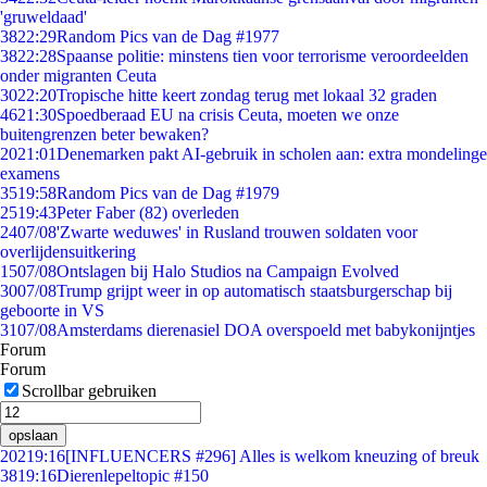
'gruweldaad'
38
22:29
Random Pics van de Dag #1977
38
22:28
Spaanse politie: minstens tien voor terrorisme veroordeelden
onder migranten Ceuta
30
22:20
Tropische hitte keert zondag terug met lokaal 32 graden
46
21:30
Spoedberaad EU na crisis Ceuta, moeten we onze
buitengrenzen beter bewaken?
20
21:01
Denemarken pakt AI-gebruik in scholen aan: extra mondelinge
examens
35
19:58
Random Pics van de Dag #1979
25
19:43
Peter Faber (82) overleden
24
07/08
'Zwarte weduwes' in Rusland trouwen soldaten voor
overlijdensuitkering
15
07/08
Ontslagen bij Halo Studios na Campaign Evolved
30
07/08
Trump grijpt weer in op automatisch staatsburgerschap bij
geboorte in VS
31
07/08
Amsterdams dierenasiel DOA overspoeld met babykonijntjes
Forum
Forum
Scrollbar gebruiken
opslaan
202
19:16
[INFLUENCERS #296] Alles is welkom kneuzing of breuk
38
19:16
Dierenlepeltopic #150