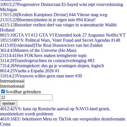
109
15:27
Progressieve Democraat El-Sayed wint nipt voorverkiezing
Michigan
176
15:26
[Keuken Kampioen Divisie] #44 Vitesse mag weg
213
15:22
Bloemen/planten in je eigen tuin #94 Kleur!
42
15:12
Bezoeker verliest deel van vinger in waterattractie Walibi
Holland
86
15:10
GTA VI #12 GTA VI Extended look 27 Augustus Netflix/YT
185
15:08
VS: Political Wars, Voter Fraud and Secret Agendas #148
41
15:05
[videoland]The Real Housewives van het Zuiden
36
14:43
Masters of the Universe (He-Man)
231
14:41
Het FOK!kers maken teringherrie topic
31
14:29
Transfergeruchten en contractverlenging #83
73
14:26
Woningtekort: dus ga je woningen slopen, logisch
80
14:25
Vuelta a España 2026 #1
110
14:23
Vrouwen willen geen man meer #30
Internationaal
Internationaal
Scrollbar gebruiken
opslaan
40
12:42
VS: kans op Russische aanval op NAVO-land groeit,
munitietekort wordt probleem
46
10:16
EU bekritiseert Meta en TikTok om verspreiden desinformatie
Ceuta