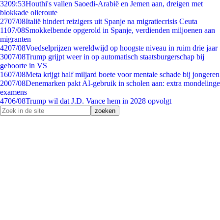
32
09:53
Houthi's vallen Saoedi-Arabië en Jemen aan, dreigen met
blokkade olieroute
27
07/08
Italië hindert reizigers uit Spanje na migratiecrisis Ceuta
11
07/08
Smokkelbende opgerold in Spanje, verdienden miljoenen aan
migranten
42
07/08
Voedselprijzen wereldwijd op hoogste niveau in ruim drie jaar
30
07/08
Trump grijpt weer in op automatisch staatsburgerschap bij
geboorte in VS
16
07/08
Meta krijgt half miljard boete voor mentale schade bij jongeren
20
07/08
Denemarken pakt AI-gebruik in scholen aan: extra mondelinge
examens
47
06/08
Trump wil dat J.D. Vance hem in 2028 opvolgt