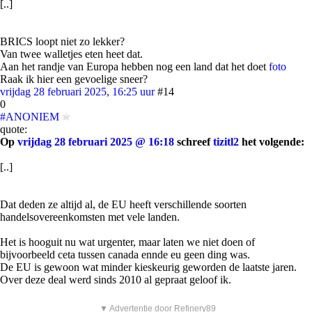
[..]
BRICS loopt niet zo lekker?
Van twee walletjes eten heet dat.
Aan het randje van Europa hebben nog een land dat het doet
foto
Raak ik hier een gevoelige sneer?
vrijdag 28 februari 2025, 16:25 uur
#14
0
#ANONIEM
quote:
Op
vrijdag 28 februari 2025 @ 16:18
schreef
tizitl2
het volgende:
[..]
Dat deden ze altijd al, de EU heeft verschillende soorten
handelsovereenkomsten met vele landen.
Het is hooguit nu wat urgenter, maar laten we niet doen of
bijvoorbeeld ceta tussen canada ennde eu geen ding was.
De EU is gewoon wat minder kieskeurig geworden de laatste jaren.
Over deze deal werd sinds 2010 al gepraat geloof ik.
▼ Advertentie door Refinery89