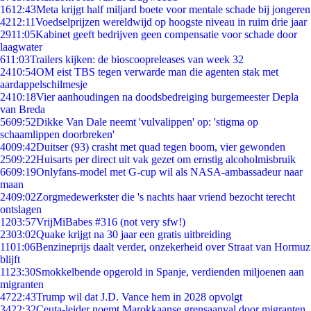
16
12:43
Meta krijgt half miljard boete voor mentale schade bij jongeren
42
12:11
Voedselprijzen wereldwijd op hoogste niveau in ruim drie jaar
29
11:05
Kabinet geeft bedrijven geen compensatie voor schade door
laagwater
6
11:03
Trailers kijken: de bioscoopreleases van week 32
24
10:54
OM eist TBS tegen verwarde man die agenten stak met
aardappelschilmesje
24
10:18
Vier aanhoudingen na doodsbedreiging burgemeester Depla
van Breda
56
09:52
Dikke Van Dale neemt 'vulvalippen' op: 'stigma op
schaamlippen doorbreken'
40
09:42
Duitser (93) crasht met quad tegen boom, vier gewonden
25
09:22
Huisarts per direct uit vak gezet om ernstig alcoholmisbruik
66
09:19
Onlyfans-model met G-cup wil als NASA-ambassadeur naar
maan
24
09:02
Zorgmedewerkster die 's nachts haar vriend bezocht terecht
ontslagen
12
03:57
VrijMiBabes #316 (not very sfw!)
23
03:02
Quake krijgt na 30 jaar een gratis uitbreiding
11
01:06
Benzineprijs daalt verder, onzekerheid over Straat van Hormuz
blijft
11
23:30
Smokkelbende opgerold in Spanje, verdienden miljoenen aan
migranten
47
22:43
Trump wil dat J.D. Vance hem in 2028 opvolgt
34
22:32
Ceuta-leider noemt Marokkaanse grensaanval door migranten