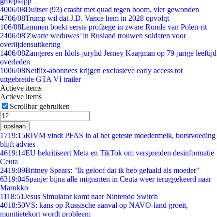
groepsapp
40
06/08
Duitser (93) crasht met quad tegen boom, vier gewonden
47
06/08
Trump wil dat J.D. Vance hem in 2028 opvolgt
1
06/08
Lemmen boekt eerste profzege in zware Ronde van Polen-rit
24
06/08
'Zwarte weduwes' in Rusland trouwen soldaten voor
overlijdensuitkering
14
06/08
Zangeres en Idols-jurylid Jerney Kaagman op 79-jarige leeftijd
overleden
10
06/08
Netflix-abonnees krijgen exclusieve early access tot
uitgebreide GTA VI trailer
Actieve items
Actieve items
Scrollbar gebruiken
opslaan
17
19:15
RIVM vindt PFAS in al het geteste moedermelk, borstvoeding
blijft advies
46
19:14
EU bekritiseert Meta en TikTok om verspreiden desinformatie
Ceuta
24
19:09
Britney Spears: "Ik geloof dat ik heb gefaald als moeder"
63
19:04
Spanje: bijna alle migranten in Ceuta weer teruggekeerd naar
Marokko
11
18:51
Jesus Simulator komt naar Nintendo Switch
40
18:50
VS: kans op Russische aanval op NAVO-land groeit,
munitietekort wordt probleem