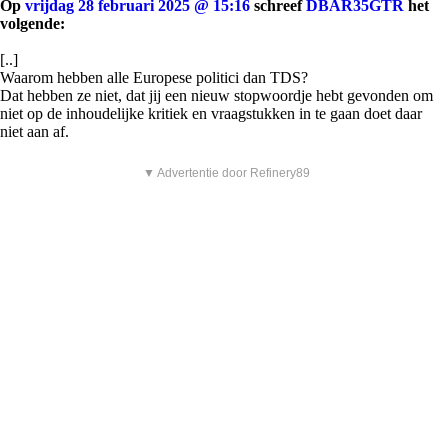
Op
vrijdag 28 februari 2025 @ 15:16
schreef
DBAR35GTR
het
volgende:
[..]
Waarom hebben alle Europese politici dan TDS?
Dat hebben ze niet, dat jij een nieuw stopwoordje hebt gevonden om
niet op de inhoudelijke kritiek en vraagstukken in te gaan doet daar
niet aan af.
▼ Advertentie door Refinery89