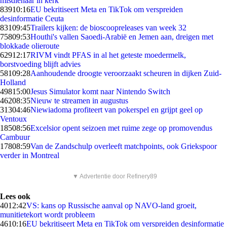
misdienaar in kerk
839
10:16
EU bekritiseert Meta en TikTok om verspreiden
desinformatie Ceuta
831
09:45
Trailers kijken: de bioscoopreleases van week 32
758
09:53
Houthi's vallen Saoedi-Arabië en Jemen aan, dreigen met
blokkade olieroute
629
12:17
RIVM vindt PFAS in al het geteste moedermelk,
borstvoeding blijft advies
581
09:28
Aanhoudende droogte veroorzaakt scheuren in dijken Zuid-
Holland
498
15:00
Jesus Simulator komt naar Nintendo Switch
462
08:35
Nieuw te streamen in augustus
313
04:46
Niewiadoma profiteert van pokerspel en grijpt geel op
Ventoux
185
08:56
Excelsior opent seizoen met ruime zege op promovendus
Cambuur
178
08:59
Van de Zandschulp overleeft matchpoints, ook Griekspoor
verder in Montreal
▼ Advertentie door Refinery89
Lees ook
40
12:42
VS: kans op Russische aanval op NAVO-land groeit,
munitietekort wordt probleem
46
10:16
EU bekritiseert Meta en TikTok om verspreiden desinformatie