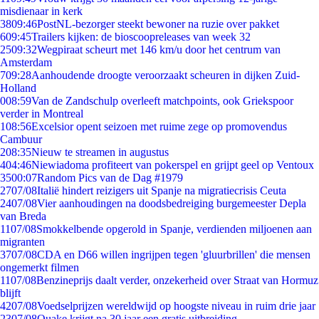
misdienaar in kerk
38
09:46
PostNL-bezorger steekt bewoner na ruzie over pakket
6
09:45
Trailers kijken: de bioscoopreleases van week 32
25
09:32
Wegpiraat scheurt met 146 km/u door het centrum van
Amsterdam
7
09:28
Aanhoudende droogte veroorzaakt scheuren in dijken Zuid-
Holland
0
08:59
Van de Zandschulp overleeft matchpoints, ook Griekspoor
verder in Montreal
1
08:56
Excelsior opent seizoen met ruime zege op promovendus
Cambuur
2
08:35
Nieuw te streamen in augustus
4
04:46
Niewiadoma profiteert van pokerspel en grijpt geel op Ventoux
35
00:07
Random Pics van de Dag #1979
27
07/08
Italië hindert reizigers uit Spanje na migratiecrisis Ceuta
24
07/08
Vier aanhoudingen na doodsbedreiging burgemeester Depla
van Breda
11
07/08
Smokkelbende opgerold in Spanje, verdienden miljoenen aan
migranten
37
07/08
CDA en D66 willen ingrijpen tegen 'gluurbrillen' die mensen
ongemerkt filmen
11
07/08
Benzineprijs daalt verder, onzekerheid over Straat van Hormuz
blijft
42
07/08
Voedselprijzen wereldwijd op hoogste niveau in ruim drie jaar
23
07/08
Quake krijgt na 30 jaar een gratis uitbreiding