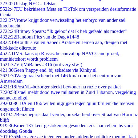
2
23:02
Uitslag NEC - Telstar
55
22:47
EU bekritiseert Meta en TikTok om verspreiden desinformatie
Ceuta
3
22:27
Vrouw krijgt door verwisseling het embryo van ander stel
ingebracht
27
22:24
Britney Spears: "Ik geloof dat ik heb gefaald als moeder"
43
22:22
Random Pics van de Dag #1448
43
22:19
Houthi's vallen Saoedi-Arabië en Jemen aan, dreigen met
blokkade olieroute
45
22:11
VS: kans op Russische aanval op NAVO-land groeit,
munitietekort wordt probleem
15
21:37
VrijMiBabes #316 (not very sfw!)
4
21:30
Geen 'happy end' bij seksdate via Kinky.nl
26
21:30
Wegpiraat scheurt met 146 km/u door het centrum van
Amsterdam
43
21:18
PostNL-bezorger steekt bewoner na ruzie over pakket
72
20:58
Israël meldt dood twee militairen in Zuid-Libanon, vergelding
aangekondigd
39
20:08
CDA en D66 willen ingrijpen tegen 'gluurbrillen' die mensen
ongemerkt filmen
13
19:52
Benzineprijs daalt verder, onzekerheid over Straat van Hormuz
blijft
9
19:36
Broer 135 keer gestoken en gesneden: zes jaar cel en tbs voor
doodslag Gouda
70
19:35
Meer agressie tegen een andersluidende politieke mening, laat