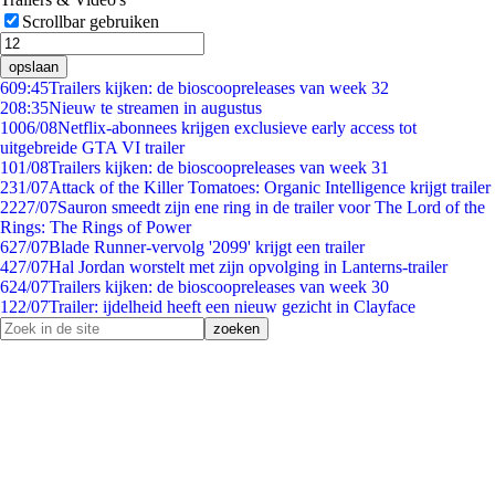
Scrollbar gebruiken
opslaan
6
09:45
Trailers kijken: de bioscoopreleases van week 32
2
08:35
Nieuw te streamen in augustus
10
06/08
Netflix-abonnees krijgen exclusieve early access tot
uitgebreide GTA VI trailer
1
01/08
Trailers kijken: de bioscoopreleases van week 31
2
31/07
Attack of the Killer Tomatoes: Organic Intelligence krijgt trailer
22
27/07
Sauron smeedt zijn ene ring in de trailer voor The Lord of the
Rings: The Rings of Power
6
27/07
Blade Runner-vervolg '2099' krijgt een trailer
4
27/07
Hal Jordan worstelt met zijn opvolging in Lanterns-trailer
6
24/07
Trailers kijken: de bioscoopreleases van week 30
1
22/07
Trailer: ijdelheid heeft een nieuw gezicht in Clayface