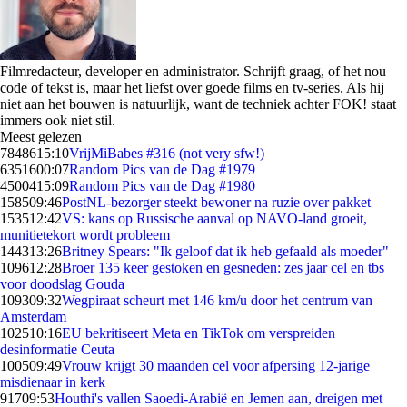
Filmredacteur, developer en administrator. Schrijft graag, of het nou
code of tekst is, maar het liefst over goede films en tv-series. Als hij
niet aan het bouwen is natuurlijk, want de techniek achter FOK! staat
immers ook niet stil.
Meest gelezen
78486
15:10
VrijMiBabes #316 (not very sfw!)
63516
00:07
Random Pics van de Dag #1979
45004
15:09
Random Pics van de Dag #1980
1585
09:46
PostNL-bezorger steekt bewoner na ruzie over pakket
1535
12:42
VS: kans op Russische aanval op NAVO-land groeit,
munitietekort wordt probleem
1443
13:26
Britney Spears: "Ik geloof dat ik heb gefaald als moeder"
1096
12:28
Broer 135 keer gestoken en gesneden: zes jaar cel en tbs
voor doodslag Gouda
1093
09:32
Wegpiraat scheurt met 146 km/u door het centrum van
Amsterdam
1025
10:16
EU bekritiseert Meta en TikTok om verspreiden
desinformatie Ceuta
1005
09:49
Vrouw krijgt 30 maanden cel voor afpersing 12-jarige
misdienaar in kerk
917
09:53
Houthi's vallen Saoedi-Arabië en Jemen aan, dreigen met