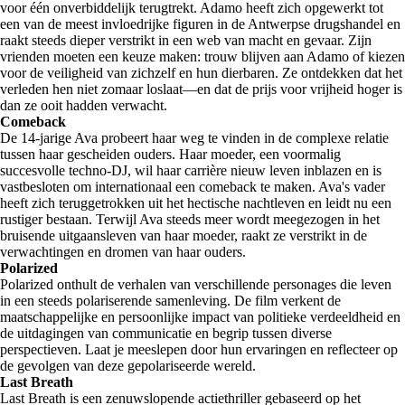
voor één onverbiddelijk terugtrekt. Adamo heeft zich opgewerkt tot
een van de meest invloedrijke figuren in de Antwerpse drugshandel en
raakt steeds dieper verstrikt in een web van macht en gevaar. Zijn
vrienden moeten een keuze maken: trouw blijven aan Adamo of kiezen
voor de veiligheid van zichzelf en hun dierbaren. Ze ontdekken dat het
verleden hen niet zomaar loslaat—en dat de prijs voor vrijheid hoger is
dan ze ooit hadden verwacht.
Comeback
De 14-jarige Ava probeert haar weg te vinden in de complexe relatie
tussen haar gescheiden ouders. Haar moeder, een voormalig
succesvolle techno-DJ, wil haar carrière nieuw leven inblazen en is
vastbesloten om internationaal een comeback te maken. Ava's vader
heeft zich teruggetrokken uit het hectische nachtleven en leidt nu een
rustiger bestaan. Terwijl Ava steeds meer wordt meegezogen in het
bruisende uitgaansleven van haar moeder, raakt ze verstrikt in de
verwachtingen en dromen van haar ouders.
Polarized
Polarized onthult de verhalen van verschillende personages die leven
in een steeds polariserende samenleving. De film verkent de
maatschappelijke en persoonlijke impact van politieke verdeeldheid en
de uitdagingen van communicatie en begrip tussen diverse
perspectieven. Laat je meeslepen door hun ervaringen en reflecteer op
de gevolgen van deze gepolariseerde wereld.
Last Breath
Last Breath is een zenuwslopende actiethriller gebaseerd op het