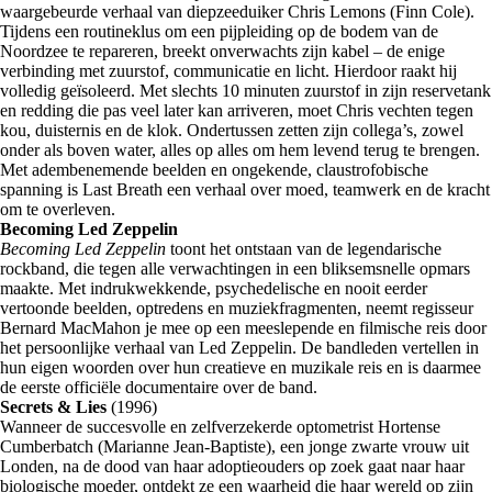
waargebeurde verhaal van diepzeeduiker Chris Lemons (Finn Cole).
Tijdens een routineklus om een pijpleiding op de bodem van de
Noordzee te repareren, breekt onverwachts zijn kabel – de enige
verbinding met zuurstof, communicatie en licht. Hierdoor raakt hij
volledig geïsoleerd. Met slechts 10 minuten zuurstof in zijn reservetank
en redding die pas veel later kan arriveren, moet Chris vechten tegen
kou, duisternis en de klok. Ondertussen zetten zijn collega’s, zowel
onder als boven water, alles op alles om hem levend terug te brengen.
Met adembenemende beelden en ongekende, claustrofobische
spanning is Last Breath een verhaal over moed, teamwerk en de kracht
om te overleven.
Becoming Led Zeppelin
Becoming Led Zeppelin
toont het ontstaan van de legendarische
rockband, die tegen alle verwachtingen in een bliksemsnelle opmars
maakte. Met indrukwekkende, psychedelische en nooit eerder
vertoonde beelden, optredens en muziekfragmenten, neemt regisseur
Bernard MacMahon je mee op een meeslepende en filmische reis door
het persoonlijke verhaal van Led Zeppelin. De bandleden vertellen in
hun eigen woorden over hun creatieve en muzikale reis en is daarmee
de eerste officiële documentaire over de band.
Secrets & Lies
(1996)
Wanneer de succesvolle en zelfverzekerde optometrist Hortense
Cumberbatch (Marianne Jean-Baptiste), een jonge zwarte vrouw uit
Londen, na de dood van haar adoptieouders op zoek gaat naar haar
biologische moeder, ontdekt ze een waarheid die haar wereld op zijn