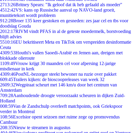
27
13:26
Britney Spears: "Ik geloof dat ik heb gefaald als moeder"
45
12:42
VS: kans op Russische aanval op NAVO-land groeit,
munitietekort wordt probleem
9
12:28
Broer 135 keer gestoken en gesneden: zes jaar cel en tbs voor
doodslag Gouda
20
12:17
RIVM vindt PFAS in al de geteste moedermelk, borstvoeding
blijft advies
55
10:16
EU bekritiseert Meta en TikTok om verspreiden desinformatie
Ceuta
43
09:53
Houthi's vallen Saoedi-Arabië en Jemen aan, dreigen met
blokkade olieroute
11
09:49
Vrouw krijgt 30 maanden cel voor afpersing 12-jarige
misdienaar in kerk
43
09:46
PostNL-bezorger steekt bewoner na ruzie over pakket
6
09:45
Trailers kijken: de bioscoopreleases van week 32
26
09:32
Wegpiraat scheurt met 146 km/u door het centrum van
Amsterdam
7
09:28
Aanhoudende droogte veroorzaakt scheuren in dijken Zuid-
Holland
0
08:59
Van de Zandschulp overleeft matchpoints, ook Griekspoor
verder in Montreal
1
08:56
Excelsior opent seizoen met ruime zege op promovendus
Cambuur
2
08:35
Nieuw te streamen in augustus
4
04:46
Niewiadoma profiteert van pokerspel en grijpt geel op Ventoux