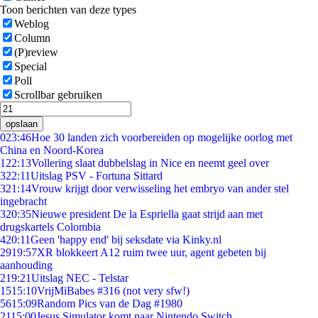
Toon berichten van deze types
Weblog
Column
(P)review
Special
Poll
Scrollbar gebruiken
opslaan
0
23:46
Hoe 30 landen zich voorbereiden op mogelijke oorlog met
China en Noord-Korea
1
22:13
Vollering slaat dubbelslag in Nice en neemt geel over
3
22:11
Uitslag PSV - Fortuna Sittard
3
21:14
Vrouw krijgt door verwisseling het embryo van ander stel
ingebracht
3
20:35
Nieuwe president De la Espriella gaat strijd aan met
drugskartels Colombia
4
20:11
Geen 'happy end' bij seksdate via Kinky.nl
29
19:57
XR blokkeert A12 ruim twee uur, agent gebeten bij
aanhouding
2
19:21
Uitslag NEC - Telstar
15
15:10
VrijMiBabes #316 (not very sfw!)
56
15:09
Random Pics van de Dag #1980
21
15:00
Jesus Simulator komt naar Nintendo Switch