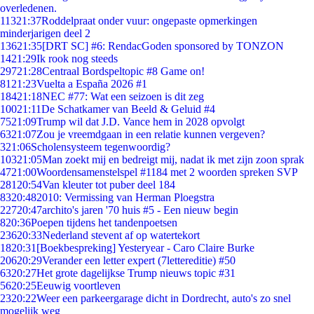
overledenen.
113
21:37
Roddelpraat onder vuur: ongepaste opmerkingen
minderjarigen deel 2
136
21:35
[DRT SC] #6: RendacGoden sponsored by TONZON
14
21:29
Ik rook nog steeds
297
21:28
Centraal Bordspeltopic #8 Game on!
81
21:23
Vuelta a España 2026 #1
184
21:18
NEC #77: Wat een seizoen is dit zeg
100
21:11
De Schatkamer van Beeld & Geluid #4
75
21:09
Trump wil dat J.D. Vance hem in 2028 opvolgt
63
21:07
Zou je vreemdgaan in een relatie kunnen vergeven?
3
21:06
Scholensysteem tegenwoordig?
103
21:05
Man zoekt mij en bedreigt mij, nadat ik met zijn zoon sprak
47
21:00
Woordensamenstelspel #1184 met 2 woorden spreken SVP
281
20:54
Van kleuter tot puber deel 184
83
20:48
2010: Vermissing van Herman Ploegstra
227
20:47
archito's jaren '70 huis #5 - Een nieuw begin
8
20:36
Poepen tijdens het tandenpoetsen
236
20:33
Nederland stevent af op watertekort
18
20:31
[Boekbespreking] Yesteryear - Caro Claire Burke
206
20:29
Verander een letter expert (7lettereditie) #50
63
20:27
Het grote dagelijkse Trump nieuws topic #31
56
20:25
Eeuwig voortleven
23
20:22
Weer een parkeergarage dicht in Dordrecht, auto's zo snel
mogelijk weg