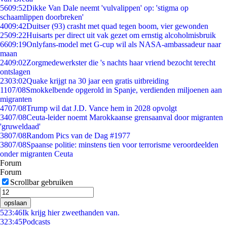
56
09:52
Dikke Van Dale neemt 'vulvalippen' op: 'stigma op
schaamlippen doorbreken'
40
09:42
Duitser (93) crasht met quad tegen boom, vier gewonden
25
09:22
Huisarts per direct uit vak gezet om ernstig alcoholmisbruik
66
09:19
Onlyfans-model met G-cup wil als NASA-ambassadeur naar
maan
24
09:02
Zorgmedewerkster die 's nachts haar vriend bezocht terecht
ontslagen
23
03:02
Quake krijgt na 30 jaar een gratis uitbreiding
11
07/08
Smokkelbende opgerold in Spanje, verdienden miljoenen aan
migranten
47
07/08
Trump wil dat J.D. Vance hem in 2028 opvolgt
34
07/08
Ceuta-leider noemt Marokkaanse grensaanval door migranten
'gruweldaad'
38
07/08
Random Pics van de Dag #1977
38
07/08
Spaanse politie: minstens tien voor terrorisme veroordeelden
onder migranten Ceuta
Forum
Forum
Scrollbar gebruiken
opslaan
5
23:46
Ik krijg hier zweethanden van.
3
23:45
Podcasts