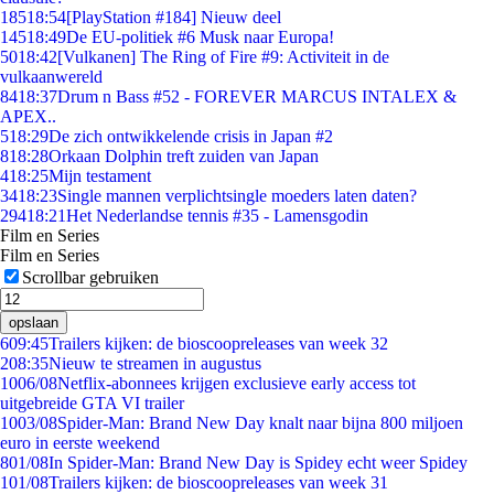
185
18:54
[PlayStation #184] Nieuw deel
145
18:49
De EU-politiek #6 Musk naar Europa!
50
18:42
[Vulkanen] The Ring of Fire #9: Activiteit in de
vulkaanwereld
84
18:37
Drum n Bass #52 - FOREVER MARCUS INTALEX &
APEX..
5
18:29
De zich ontwikkelende crisis in Japan #2
8
18:28
Orkaan Dolphin treft zuiden van Japan
4
18:25
Mijn testament
34
18:23
Single mannen verplichtsingle moeders laten daten?
294
18:21
Het Nederlandse tennis #35 - Lamensgodin
Film en Series
Film en Series
Scrollbar gebruiken
opslaan
6
09:45
Trailers kijken: de bioscoopreleases van week 32
2
08:35
Nieuw te streamen in augustus
10
06/08
Netflix-abonnees krijgen exclusieve early access tot
uitgebreide GTA VI trailer
10
03/08
Spider-Man: Brand New Day knalt naar bijna 800 miljoen
euro in eerste weekend
8
01/08
In Spider-Man: Brand New Day is Spidey echt weer Spidey
1
01/08
Trailers kijken: de bioscoopreleases van week 31