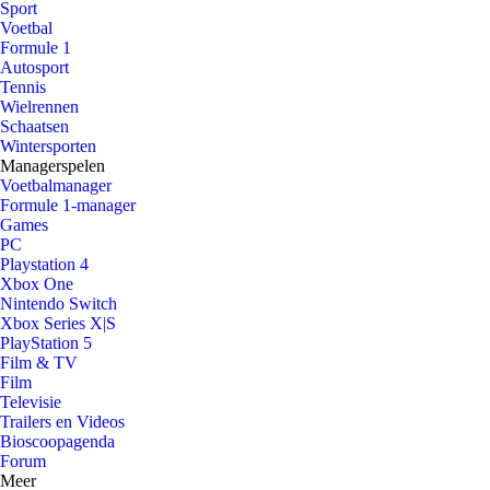
Sport
Voetbal
Formule 1
Autosport
Tennis
Wielrennen
Schaatsen
Wintersporten
Managerspelen
Voetbalmanager
Formule 1-manager
Games
PC
Playstation 4
Xbox One
Nintendo Switch
Xbox Series X|S
PlayStation 5
Film & TV
Film
Televisie
Trailers en Videos
Bioscoopagenda
Forum
Meer