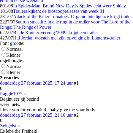
euro in eerste weekend
8
01/08
In Spider-Man: Brand New Day is Spidey echt weer Spidey
1
01/08
Trailers kijken: de bioscoopreleases van week 31
2
31/07
Attack of the Killer Tomatoes: Organic Intelligence krijgt trailer
22
27/07
Sauron smeedt zijn ene ring in de trailer voor The Lord of the
Rings: The Rings of Power
6
27/07
Blade Runner-vervolg '2099' krijgt een trailer
4
27/07
Hal Jordan worstelt met zijn opvolging in Lanterns-trailer
Font-grootte:
Normaal
Kleiner
regelhoogte :
Normaal
Kleiner
2 reacties
donderdag 27 februari 2025, 17:24 uur
#1
0
fraggie1975
Begint eer gij bezint!
weer niets.
I love you for your mind , baby give me your body.
donderdag 27 februari 2025, 21:10 uur
#2
0
Zeitgeist
Es lebe die Freiheit!