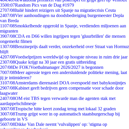
35
00:07
Random Pics van de Dag #1979
27
07/08
Italië hindert reizigers uit Spanje na migratiecrisis Ceuta
24
07/08
Vier aanhoudingen na doodsbedreiging burgemeester Depla
van Breda
11
07/08
Smokkelbende opgerold in Spanje, verdienden miljoenen aan
migranten
39
07/08
CDA en D66 willen ingrijpen tegen 'gluurbrillen' die mensen
ongemerkt filmen
13
07/08
Benzineprijs daalt verder, onzekerheid over Straat van Hormuz
blijft
42
07/08
Voedselprijzen wereldwijd op hoogste niveau in ruim drie jaar
23
07/08
Quake krijgt na 30 jaar een gratis uitbreiding
2
07/08
De FOK!Voetbalmanager 2026/2027 is begonnen
70
07/08
Meer agressie tegen een andersluidende politieke mening, laat
jij je intimideren?
31
07/08
Amsterdams dierenasiel DOA overspoeld met babykonijntjes
29
07/08
Kabinet geeft bedrijven geen compensatie voor schade door
laagwater
24
07/08
OM eist TBS tegen verwarde man die agenten stak met
aardappelschilmesje
30
07/08
Tropische hitte keert zondag terug met lokaal 32 graden
30
07/08
Trump grijpt weer in op automatisch staatsburgerschap bij
geboorte in VS
56
07/08
Dikke Van Dale neemt 'vulvalippen' op: 'stigma op