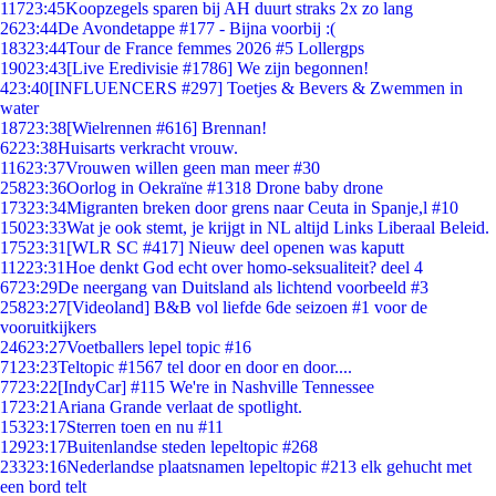
117
23:45
Koopzegels sparen bij AH duurt straks 2x zo lang
26
23:44
De Avondetappe #177 - Bijna voorbij :(
183
23:44
Tour de France femmes 2026 #5 Lollergps
190
23:43
[Live Eredivisie #1786] We zijn begonnen!
4
23:40
[INFLUENCERS #297] Toetjes & Bevers & Zwemmen in
water
187
23:38
[Wielrennen #616] Brennan!
62
23:38
Huisarts verkracht vrouw.
116
23:37
Vrouwen willen geen man meer #30
258
23:36
Oorlog in Oekraïne #1318 Drone baby drone
173
23:34
Migranten breken door grens naar Ceuta in Spanje,l #10
150
23:33
Wat je ook stemt, je krijgt in NL altijd Links Liberaal Beleid.
175
23:31
[WLR SC #417] Nieuw deel openen was kaputt
112
23:31
Hoe denkt God echt over homo-seksualiteit? deel 4
67
23:29
De neergang van Duitsland als lichtend voorbeeld #3
258
23:27
[Videoland] B&B vol liefde 6de seizoen #1 voor de
vooruitkijkers
246
23:27
Voetballers lepel topic #16
71
23:23
Teltopic #1567 tel door en door en door....
77
23:22
[IndyCar] #115 We're in Nashville Tennessee
17
23:21
Ariana Grande verlaat de spotlight.
153
23:17
Sterren toen en nu #11
129
23:17
Buitenlandse steden lepeltopic #268
233
23:16
Nederlandse plaatsnamen lepeltopic #213 elk gehucht met
een bord telt