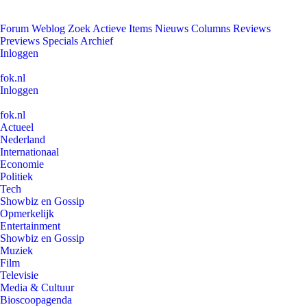
Forum
Weblog
Zoek
Actieve Items
Nieuws
Columns
Reviews
Previews
Specials
Archief
Inloggen
fok.nl
Inloggen
fok.nl
Actueel
Nederland
Internationaal
Economie
Politiek
Tech
Showbiz en Gossip
Opmerkelijk
Entertainment
Showbiz en Gossip
Muziek
Film
Televisie
Media & Cultuur
Bioscoopagenda