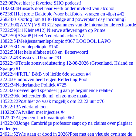
3
23:08
Post hier je favoriete SHO podcast!
118
23:04
Huisarts doet haar werk onder invloed van alcohol
67
23:01
Het grote Baktopic (voor bakfoto's, -vragen en -tips) #42
268
23:01
Oorlog Iran #136 Bridge and powerplant day incoming?
297
23:00
[AMV] VS #1312 spammers van de internationale rechtsorde
72
22:59
[Lil Kleine#12] Nieuwe afleveringen op Prime
34
22:59
[AZ#98] Heel Nederland achter AZ
138
22:54
Meisjesnamenlepeltopic #367 LOOOOL LAPO
40
22:53
Dierenlepeltopic #150
38
22:53
Het hele alfabet #108 en 4letterwoord
245
22:49
Russia vs Ukraine #91
263
22:49
Totale zonsverduistering 12-08-2026 (Groenland, IJsland en
Spanje) #1
196
22:44
[RTL] B&B vol liefde 6de seizoen #4
3
22:43
Eindhoven heeft eigen Reflecting Pool
90
22:34
Nederlandse Politiek #725
5
22:32
Hoeveel geld spendeer jij aan je beginnende relatie?
19
22:29
de beheerder die mij oh zo moe maakt.
185
22:22
Post hier zo vaak mogelijk om 22:22 uur #76
126
22:13
Nederland toen
110
22:07
Afvallen met injecties #4
11
22:07
Algemeen Luchtvaarttopic #61
143
22:03
Jonge Cambridge professor stapt op na claims over plagiaat
en leugens
249
21:52
Wie gaan er dood in 2026?Post met een vleugje cynisme de