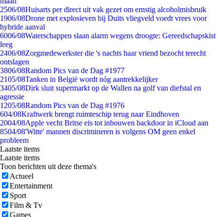
maan
25
06/08
Huisarts per direct uit vak gezet om ernstig alcoholmisbruik
19
06/08
Drone met explosieven bij Duits vliegveld voedt vrees voor
hybride aanval
60
06/08
Waterschappen slaan alarm wegens droogte: Gereedschapskist
leeg
24
06/08
Zorgmedewerkster die 's nachts haar vriend bezocht terecht
ontslagen
38
06/08
Random Pics van de Dag #1977
21
05/08
Tanken in België wordt nóg aantrekkelijker
34
05/08
Dirk sluit supermarkt op de Wallen na golf van diefstal en
agressie
12
05/08
Random Pics van de Dag #1976
6
04/08
Kraftwerk brengt ruimteschip terug naar Eindhoven
20
04/08
Apple vecht Britse eis tot inbouwen backdoor in iCloud aan
85
04/08
'Witte' mannen discrimineren is volgens OM geen enkel
probleem
Laatste items
Laatste items
Toon berichten uit deze thema's
Actueel
Entertainment
Sport
Film & Tv
Games