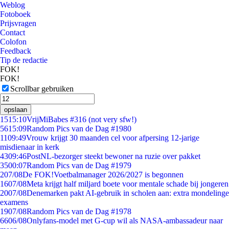
Weblog
Fotoboek
Prijsvragen
Contact
Colofon
Feedback
Tip de redactie
FOK!
FOK!
Scrollbar gebruiken
opslaan
15
15:10
VrijMiBabes #316 (not very sfw!)
56
15:09
Random Pics van de Dag #1980
11
09:49
Vrouw krijgt 30 maanden cel voor afpersing 12-jarige
misdienaar in kerk
43
09:46
PostNL-bezorger steekt bewoner na ruzie over pakket
35
00:07
Random Pics van de Dag #1979
2
07/08
De FOK!Voetbalmanager 2026/2027 is begonnen
16
07/08
Meta krijgt half miljard boete voor mentale schade bij jongeren
20
07/08
Denemarken pakt AI-gebruik in scholen aan: extra mondelinge
examens
19
07/08
Random Pics van de Dag #1978
66
06/08
Onlyfans-model met G-cup wil als NASA-ambassadeur naar