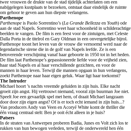
twee vrouwen de drukte van de stad tijdelijk achterlaten om een
nabijgelegen kustplaats te bezoeken, ontstaat daar eindelijk de ruimte
om gehoor te geven aan hun diepste verlangens.
Parthenope
Parthenope
is Paolo Sorrentino’s (
La Grande Bellezza
en
Youth
) ode
aan de stad Napels. Sorrentino weet haar schoonheid in schilderachtige
beelden te vangen. De film is een feest voor de zintuigen, met Celeste
Dalla Porta in de titelrol en Gary Oldman in een onvergetelijke bijrol.
Parthenope toont het leven van de vrouw die vernoemd werd naar de
legendarische sirene die in de golf van Napels leefde. Ze is een
betoverende verschijning vanaf haar geboorte in 1950 tot in het heden.
De film laat Parthenope’s gepassioneerde liefde voor de vrijheid zien,
haar stad Napels en al haar verschillende gezichten, en voor de
mannen in haar leven. Terwijl die mannen opgaan in hun verlangens,
zoekt Parthenope naar haar eigen geluk. Waar ligt haar toekomst?
The Intruder
Michael hoort ’s nachts vreemde geluiden in zijn huis. Elke nacht
groeit zijn angst. Hij vertrouwt niemand, vooral zijn buurman Joe niet.
Speelt Joe een gevaarlijk spel met hem, of draait Michael langzaam
door door zijn eigen angst? Of is er toch echt iemand in zijn huis...?
Van producers Andy van Veen en Acoryé White komt de thriller die
één vraag centraal stelt: Ben je ooit écht alleen in je huis?
Patsers
In de straten van Antwerpen proberen Badia, Junes en Volt zich los te
rukken van hun bewogen verleden, terwijl de onderwereld hen één