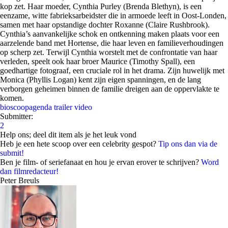
kop zet. Haar moeder, Cynthia Purley (Brenda Blethyn), is een
eenzame, witte fabrieksarbeidster die in armoede leeft in Oost-Londen,
samen met haar opstandige dochter Roxanne (Claire Rushbrook).
Cynthia’s aanvankelijke schok en ontkenning maken plaats voor een
aarzelende band met Hortense, die haar leven en familieverhoudingen
op scherp zet. Terwijl Cynthia worstelt met de confrontatie van haar
verleden, speelt ook haar broer Maurice (Timothy Spall), een
goedhartige fotograaf, een cruciale rol in het drama. Zijn huwelijk met
Monica (Phyllis Logan) kent zijn eigen spanningen, en de lang
verborgen geheimen binnen de familie dreigen aan de oppervlakte te
komen.
bioscoopagenda
trailer
video
Submitter:
2
Help ons; deel dit item als je het leuk vond
Heb je een hete scoop over een celebrity gespot?
Tip ons dan via de
submit!
Ben je film- of seriefanaat en hou je ervan erover te schrijven?
Word
dan filmredacteur!
Peter Breuls