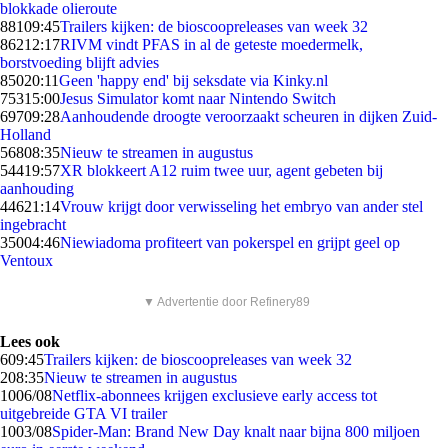
blokkade olieroute
881
09:45
Trailers kijken: de bioscoopreleases van week 32
862
12:17
RIVM vindt PFAS in al de geteste moedermelk,
borstvoeding blijft advies
850
20:11
Geen 'happy end' bij seksdate via Kinky.nl
753
15:00
Jesus Simulator komt naar Nintendo Switch
697
09:28
Aanhoudende droogte veroorzaakt scheuren in dijken Zuid-
Holland
568
08:35
Nieuw te streamen in augustus
544
19:57
XR blokkeert A12 ruim twee uur, agent gebeten bij
aanhouding
446
21:14
Vrouw krijgt door verwisseling het embryo van ander stel
ingebracht
350
04:46
Niewiadoma profiteert van pokerspel en grijpt geel op
Ventoux
▼ Advertentie door Refinery89
Lees ook
6
09:45
Trailers kijken: de bioscoopreleases van week 32
2
08:35
Nieuw te streamen in augustus
10
06/08
Netflix-abonnees krijgen exclusieve early access tot
uitgebreide GTA VI trailer
10
03/08
Spider-Man: Brand New Day knalt naar bijna 800 miljoen