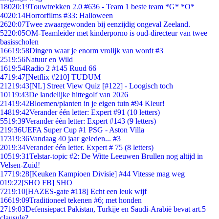
180
20:19
Touwtrekken 2.0 #636 - Team 1 beste team *G* *O*
40
20:14
Horrorfilms #33: Halloween
26
20:07
Twee zwaargewonden bij eenzijdig ongeval Zeeland.
52
20:05
OM-Teamleider met kinderporno is oud-directeur van twee
basisscholen
166
19:58
Dingen waar je enorm vrolijk van wordt #3
25
19:56
Natuur en Wild
16
19:54
Radio 2 #145 Ruud 66
47
19:47
[Netflix #210] TUDUM
212
19:43
[NL] Street View Quiz [#122] - Loogisch toch
101
19:43
De landelijke hittegolf van 2026
214
19:42
Bloemen/planten in je eigen tuin #94 Kleur!
148
19:42
Verander één letter: Expert #91 (10 letters)
55
19:39
Verander één letter: Expert #143 (9 letters)
2
19:36
UEFA Super Cup #1 PSG - Aston Villa
173
19:36
Vandaag 40 jaar geleden... #3
20
19:34
Verander één letter. Expert # 75 (8 letters)
105
19:31
Telstar-topic #2: De Witte Leeuwen Brullen nog altijd in
Velsen-Zuid!
177
19:28
[Keuken Kampioen Divisie] #44 Vitesse mag weg
0
19:22
[SHO FB] SHO
72
19:10
[HAZES-gate #118] Echt een leuk wijf
166
19:09
Traditioneel tekenen #6; met honden
27
19:03
Defensiepact Pakistan, Turkije en Saudi-Arabië bevat art.5
clausule?