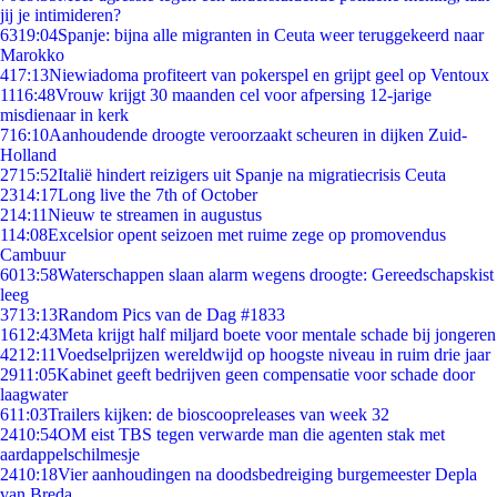
jij je intimideren?
63
19:04
Spanje: bijna alle migranten in Ceuta weer teruggekeerd naar
Marokko
4
17:13
Niewiadoma profiteert van pokerspel en grijpt geel op Ventoux
11
16:48
Vrouw krijgt 30 maanden cel voor afpersing 12-jarige
misdienaar in kerk
7
16:10
Aanhoudende droogte veroorzaakt scheuren in dijken Zuid-
Holland
27
15:52
Italië hindert reizigers uit Spanje na migratiecrisis Ceuta
23
14:17
Long live the 7th of October
2
14:11
Nieuw te streamen in augustus
1
14:08
Excelsior opent seizoen met ruime zege op promovendus
Cambuur
60
13:58
Waterschappen slaan alarm wegens droogte: Gereedschapskist
leeg
37
13:13
Random Pics van de Dag #1833
16
12:43
Meta krijgt half miljard boete voor mentale schade bij jongeren
42
12:11
Voedselprijzen wereldwijd op hoogste niveau in ruim drie jaar
29
11:05
Kabinet geeft bedrijven geen compensatie voor schade door
laagwater
6
11:03
Trailers kijken: de bioscoopreleases van week 32
24
10:54
OM eist TBS tegen verwarde man die agenten stak met
aardappelschilmesje
24
10:18
Vier aanhoudingen na doodsbedreiging burgemeester Depla
van Breda