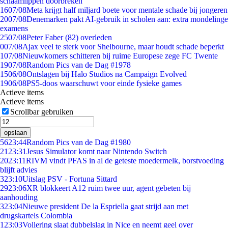
schaamlippen doorbreken'
16
07/08
Meta krijgt half miljard boete voor mentale schade bij jongeren
20
07/08
Denemarken pakt AI-gebruik in scholen aan: extra mondelinge
examens
25
07/08
Peter Faber (82) overleden
0
07/08
Ajax veel te sterk voor Shelbourne, maar houdt schade beperkt
1
07/08
Nieuwkomers schitteren bij ruime Europese zege FC Twente
19
07/08
Random Pics van de Dag #1978
15
06/08
Ontslagen bij Halo Studios na Campaign Evolved
19
06/08
PS5-doos waarschuwt voor einde fysieke games
Actieve items
Actieve items
Scrollbar gebruiken
opslaan
56
23:44
Random Pics van de Dag #1980
21
23:31
Jesus Simulator komt naar Nintendo Switch
20
23:11
RIVM vindt PFAS in al de geteste moedermelk, borstvoeding
blijft advies
3
23:10
Uitslag PSV - Fortuna Sittard
29
23:06
XR blokkeert A12 ruim twee uur, agent gebeten bij
aanhouding
3
23:04
Nieuwe president De la Espriella gaat strijd aan met
drugskartels Colombia
1
23:03
Vollering slaat dubbelslag in Nice en neemt geel over