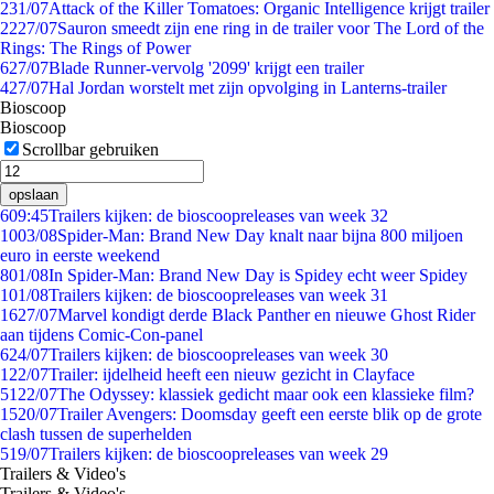
2
31/07
Attack of the Killer Tomatoes: Organic Intelligence krijgt trailer
22
27/07
Sauron smeedt zijn ene ring in de trailer voor The Lord of the
Rings: The Rings of Power
6
27/07
Blade Runner-vervolg '2099' krijgt een trailer
4
27/07
Hal Jordan worstelt met zijn opvolging in Lanterns-trailer
Bioscoop
Bioscoop
Scrollbar gebruiken
opslaan
6
09:45
Trailers kijken: de bioscoopreleases van week 32
10
03/08
Spider-Man: Brand New Day knalt naar bijna 800 miljoen
euro in eerste weekend
8
01/08
In Spider-Man: Brand New Day is Spidey echt weer Spidey
1
01/08
Trailers kijken: de bioscoopreleases van week 31
16
27/07
Marvel kondigt derde Black Panther en nieuwe Ghost Rider
aan tijdens Comic-Con-panel
6
24/07
Trailers kijken: de bioscoopreleases van week 30
1
22/07
Trailer: ijdelheid heeft een nieuw gezicht in Clayface
51
22/07
The Odyssey: klassiek gedicht maar ook een klassieke film?
15
20/07
Trailer Avengers: Doomsday geeft een eerste blik op de grote
clash tussen de superhelden
5
19/07
Trailers kijken: de bioscoopreleases van week 29
Trailers & Video's
Trailers & Video's