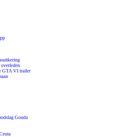
app
suitkering
d overleden
e GTA VI trailer
maan
doodslag Gouda
 Ceuta