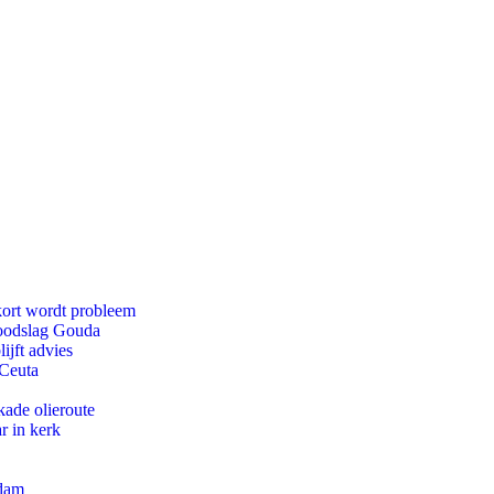
kort wordt probleem
doodslag Gouda
ijft advies
 Ceuta
kade olieroute
r in kerk
rdam