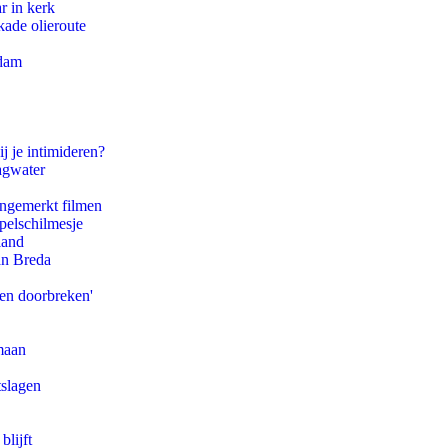
r in kerk
kade olieroute
rdam
j je intimideren?
agwater
ongemerkt filmen
pelschilmesje
land
an Breda
pen doorbreken'
maan
tslagen
blijft