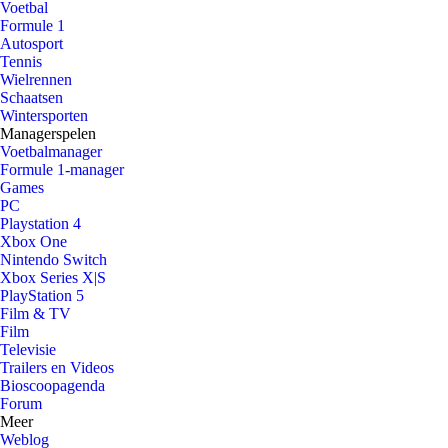
Voetbal
Formule 1
Autosport
Tennis
Wielrennen
Schaatsen
Wintersporten
Managerspelen
Voetbalmanager
Formule 1-manager
Games
PC
Playstation 4
Xbox One
Nintendo Switch
Xbox Series X|S
PlayStation 5
Film & TV
Film
Televisie
Trailers en Videos
Bioscoopagenda
Forum
Meer
Weblog