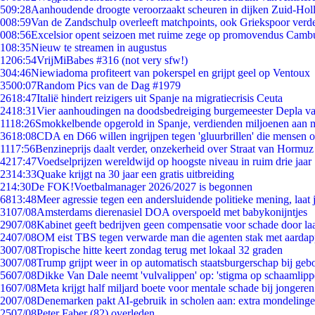
5
09:28
Aanhoudende droogte veroorzaakt scheuren in dijken Zuid-Hol
0
08:59
Van de Zandschulp overleeft matchpoints, ook Griekspoor verde
0
08:56
Excelsior opent seizoen met ruime zege op promovendus Camb
1
08:35
Nieuw te streamen in augustus
12
06:54
VrijMiBabes #316 (not very sfw!)
3
04:46
Niewiadoma profiteert van pokerspel en grijpt geel op Ventoux
35
00:07
Random Pics van de Dag #1979
26
18:47
Italië hindert reizigers uit Spanje na migratiecrisis Ceuta
24
18:31
Vier aanhoudingen na doodsbedreiging burgemeester Depla v
11
18:26
Smokkelbende opgerold in Spanje, verdienden miljoenen aan 
36
18:08
CDA en D66 willen ingrijpen tegen 'gluurbrillen' die mensen 
11
17:56
Benzineprijs daalt verder, onzekerheid over Straat van Hormuz b
42
17:47
Voedselprijzen wereldwijd op hoogste niveau in ruim drie jaar
23
14:33
Quake krijgt na 30 jaar een gratis uitbreiding
2
14:30
De FOK!Voetbalmanager 2026/2027 is begonnen
68
13:48
Meer agressie tegen een andersluidende politieke mening, laat j
31
07/08
Amsterdams dierenasiel DOA overspoeld met babykonijntjes
29
07/08
Kabinet geeft bedrijven geen compensatie voor schade door la
24
07/08
OM eist TBS tegen verwarde man die agenten stak met aardap
30
07/08
Tropische hitte keert zondag terug met lokaal 32 graden
30
07/08
Trump grijpt weer in op automatisch staatsburgerschap bij geb
56
07/08
Dikke Van Dale neemt 'vulvalippen' op: 'stigma op schaamlip
16
07/08
Meta krijgt half miljard boete voor mentale schade bij jongeren
20
07/08
Denemarken pakt AI-gebruik in scholen aan: extra mondeling
25
07/08
Peter Faber (82) overleden