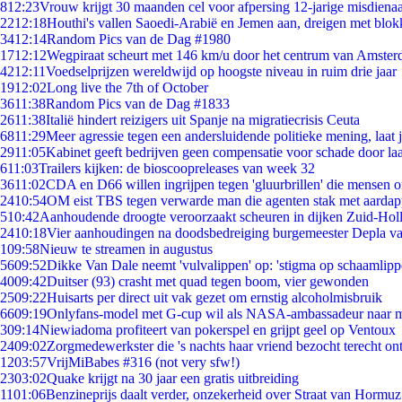
8
12:23
Vrouw krijgt 30 maanden cel voor afpersing 12-jarige misdienaa
22
12:18
Houthi's vallen Saoedi-Arabië en Jemen aan, dreigen met blok
34
12:14
Random Pics van de Dag #1980
17
12:12
Wegpiraat scheurt met 146 km/u door het centrum van Amste
42
12:11
Voedselprijzen wereldwijd op hoogste niveau in ruim drie jaar
19
12:02
Long live the 7th of October
36
11:38
Random Pics van de Dag #1833
26
11:38
Italië hindert reizigers uit Spanje na migratiecrisis Ceuta
68
11:29
Meer agressie tegen een andersluidende politieke mening, laat ji
29
11:05
Kabinet geeft bedrijven geen compensatie voor schade door la
6
11:03
Trailers kijken: de bioscoopreleases van week 32
36
11:02
CDA en D66 willen ingrijpen tegen 'gluurbrillen' die mensen 
24
10:54
OM eist TBS tegen verwarde man die agenten stak met aardap
5
10:42
Aanhoudende droogte veroorzaakt scheuren in dijken Zuid-Hol
24
10:18
Vier aanhoudingen na doodsbedreiging burgemeester Depla v
1
09:58
Nieuw te streamen in augustus
56
09:52
Dikke Van Dale neemt 'vulvalippen' op: 'stigma op schaamlip
40
09:42
Duitser (93) crasht met quad tegen boom, vier gewonden
25
09:22
Huisarts per direct uit vak gezet om ernstig alcoholmisbruik
66
09:19
Onlyfans-model met G-cup wil als NASA-ambassadeur naar 
3
09:14
Niewiadoma profiteert van pokerspel en grijpt geel op Ventoux
24
09:02
Zorgmedewerkster die 's nachts haar vriend bezocht terecht on
12
03:57
VrijMiBabes #316 (not very sfw!)
23
03:02
Quake krijgt na 30 jaar een gratis uitbreiding
11
01:06
Benzineprijs daalt verder, onzekerheid over Straat van Hormuz 