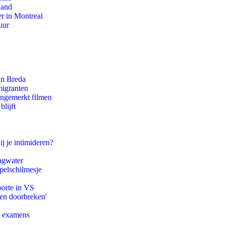
land
r in Montreal
uur
an Breda
migranten
ongemerkt filmen
lijft
ij je intimideren?
agwater
pelschilmesje
oorte in VS
pen doorbreken'
e examens