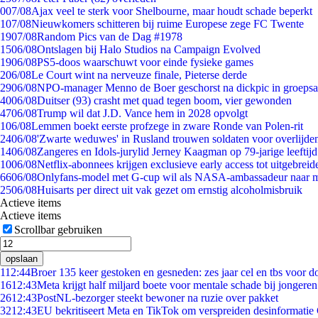
0
07/08
Ajax veel te sterk voor Shelbourne, maar houdt schade beperkt
1
07/08
Nieuwkomers schitteren bij ruime Europese zege FC Twente
19
07/08
Random Pics van de Dag #1978
15
06/08
Ontslagen bij Halo Studios na Campaign Evolved
19
06/08
PS5-doos waarschuwt voor einde fysieke games
2
06/08
Le Court wint na nerveuze finale, Pieterse derde
29
06/08
NPO-manager Menno de Boer geschorst na dickpic in groeps
40
06/08
Duitser (93) crasht met quad tegen boom, vier gewonden
47
06/08
Trump wil dat J.D. Vance hem in 2028 opvolgt
1
06/08
Lemmen boekt eerste profzege in zware Ronde van Polen-rit
24
06/08
'Zwarte weduwes' in Rusland trouwen soldaten voor overlijden
14
06/08
Zangeres en Idols-jurylid Jerney Kaagman op 79-jarige leeftij
10
06/08
Netflix-abonnees krijgen exclusieve early access tot uitgebreid
66
06/08
Onlyfans-model met G-cup wil als NASA-ambassadeur naar 
25
06/08
Huisarts per direct uit vak gezet om ernstig alcoholmisbruik
Actieve items
Actieve items
Scrollbar gebruiken
opslaan
1
12:44
Broer 135 keer gestoken en gesneden: zes jaar cel en tbs voor 
16
12:43
Meta krijgt half miljard boete voor mentale schade bij jongeren
26
12:43
PostNL-bezorger steekt bewoner na ruzie over pakket
32
12:43
EU bekritiseert Meta en TikTok om verspreiden desinformatie