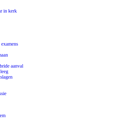
r in kerk
e examens
maan
bride aanval
 leeg
tslagen
ssie
eem