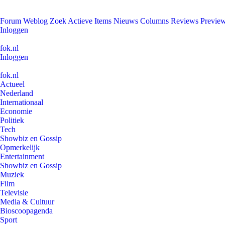
Forum
Weblog
Zoek
Actieve Items
Nieuws
Columns
Reviews
Previe
Inloggen
fok.nl
Inloggen
fok.nl
Actueel
Nederland
Internationaal
Economie
Politiek
Tech
Showbiz en Gossip
Opmerkelijk
Entertainment
Showbiz en Gossip
Muziek
Film
Televisie
Media & Cultuur
Bioscoopagenda
Sport