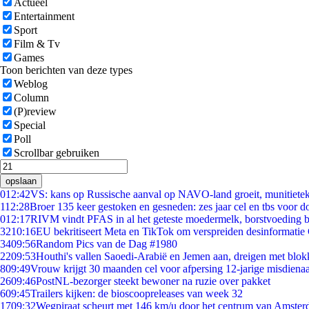
Actueel
Entertainment
Sport
Film & Tv
Games
Toon berichten van deze types
Weblog
Column
(P)review
Special
Poll
Scrollbar gebruiken
opslaan
0
12:42
VS: kans op Russische aanval op NAVO-land groeit, munitiete
1
12:28
Broer 135 keer gestoken en gesneden: zes jaar cel en tbs voor 
0
12:17
RIVM vindt PFAS in al het geteste moedermelk, borstvoeding bl
32
10:16
EU bekritiseert Meta en TikTok om verspreiden desinformatie
34
09:56
Random Pics van de Dag #1980
22
09:53
Houthi's vallen Saoedi-Arabië en Jemen aan, dreigen met blok
8
09:49
Vrouw krijgt 30 maanden cel voor afpersing 12-jarige misdienaa
26
09:46
PostNL-bezorger steekt bewoner na ruzie over pakket
6
09:45
Trailers kijken: de bioscoopreleases van week 32
17
09:32
Wegpiraat scheurt met 146 km/u door het centrum van Amste