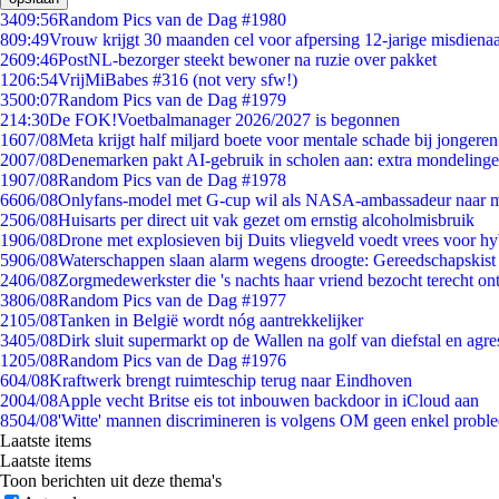
34
09:56
Random Pics van de Dag #1980
8
09:49
Vrouw krijgt 30 maanden cel voor afpersing 12-jarige misdienaa
26
09:46
PostNL-bezorger steekt bewoner na ruzie over pakket
12
06:54
VrijMiBabes #316 (not very sfw!)
35
00:07
Random Pics van de Dag #1979
2
14:30
De FOK!Voetbalmanager 2026/2027 is begonnen
16
07/08
Meta krijgt half miljard boete voor mentale schade bij jongeren
20
07/08
Denemarken pakt AI-gebruik in scholen aan: extra mondeling
19
07/08
Random Pics van de Dag #1978
66
06/08
Onlyfans-model met G-cup wil als NASA-ambassadeur naar 
25
06/08
Huisarts per direct uit vak gezet om ernstig alcoholmisbruik
19
06/08
Drone met explosieven bij Duits vliegveld voedt vrees voor hy
59
06/08
Waterschappen slaan alarm wegens droogte: Gereedschapskist
24
06/08
Zorgmedewerkster die 's nachts haar vriend bezocht terecht on
38
06/08
Random Pics van de Dag #1977
21
05/08
Tanken in België wordt nóg aantrekkelijker
34
05/08
Dirk sluit supermarkt op de Wallen na golf van diefstal en agre
12
05/08
Random Pics van de Dag #1976
6
04/08
Kraftwerk brengt ruimteschip terug naar Eindhoven
20
04/08
Apple vecht Britse eis tot inbouwen backdoor in iCloud aan
85
04/08
'Witte' mannen discrimineren is volgens OM geen enkel probl
Laatste items
Laatste items
Toon berichten uit deze thema's