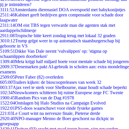
jij je intimideren?
31
11:52
Amsterdams dierenasiel DOA overspoeld met babykonijntjes
25
11:46
Kabinet geeft bedrijven geen compensatie voor schade door
laagwater
23
11:14
OM eist TBS tegen verwarde man die agenten stak met
aardappelschilmesje
29
11:08
Tropische hitte keert zondag terug met lokaal 32 graden
30
10:12
Trump grijpt weer in op automatisch staatsburgerschap bij
geboorte in VS
51
09:51
Dikke Van Dale neemt 'vulvalippen' op: 'stigma op
schaamlippen doorbreken'
13
09:40
Meta krijgt half miljard boete voor mentale schade bij jongeren
20
09:37
Denemarken pakt AI-gebruik in scholen aan: extra mondelinge
examens
25
09:05
Peter Faber (82) overleden
6
05:00
Trailers kijken: de bioscoopreleases van week 32
0
03:37
Ajax veel te sterk voor Shelbourne, maar houdt schade beperkt
1
02:34
Nieuwkomers schitteren bij ruime Europese zege FC Twente
19
00:45
Random Pics van de Dag #1978
15
22:04
Ontslagen bij Halo Studios na Campaign Evolved
19
22:01
PS5-doos waarschuwt voor einde fysieke games
2
21:03
Le Court wint na nerveuze finale, Pieterse derde
29
20:40
NPO-manager Menno de Boer geschorst na dickpic in
groepsapp
34
20:11
Duitser (93) crasht met quad tegen boom, vier gewonden