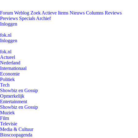
Forum
Weblog
Zoek
Actieve Items
Nieuws
Columns
Reviews
Previews
Specials
Archief
Inloggen
fok.nl
Inloggen
fok.nl
Actueel
Nederland
Internationaal
Economie
Politiek
Tech
Showbiz en Gossip
Opmerkelijk
Entertainment
Showbiz en Gossip
Muziek
Film
Televisie
Media & Cultuur
Bioscoopagenda