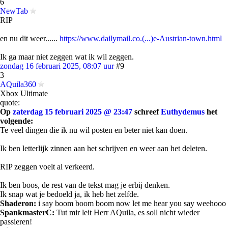
6
NewTab
RIP
en nu dit weer......
https://www.dailymail.co.(...)e-Austrian-town.html
Ik ga maar niet zeggen wat ik wil zeggen.
zondag 16 februari 2025, 08:07 uur
#9
3
AQuila360
Xbox Ultimate
quote:
Op
zaterdag 15 februari 2025 @ 23:47
schreef
Euthydemus
het
volgende:
Te veel dingen die ik nu wil posten en beter niet kan doen.
Ik ben letterlijk zinnen aan het schrijven en weer aan het deleten.
RIP zeggen voelt al verkeerd.
Ik ben boos, de rest van de tekst mag je erbij denken.
Ik snap wat je bedoeld ja, ik heb het zelfde.
Shaderon:
i say boom boom boom now let me hear you say weehooo
SpankmasterC:
Tut mir leit Herr AQuila, es soll nicht wieder
passieren!