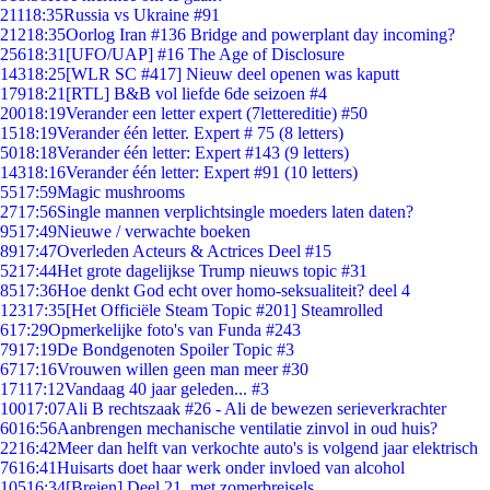
211
18:35
Russia vs Ukraine #91
212
18:35
Oorlog Iran #136 Bridge and powerplant day incoming?
256
18:31
[UFO/UAP] #16 The Age of Disclosure
143
18:25
[WLR SC #417] Nieuw deel openen was kaputt
179
18:21
[RTL] B&B vol liefde 6de seizoen #4
200
18:19
Verander een letter expert (7lettereditie) #50
15
18:19
Verander één letter. Expert # 75 (8 letters)
50
18:18
Verander één letter: Expert #143 (9 letters)
143
18:16
Verander één letter: Expert #91 (10 letters)
55
17:59
Magic mushrooms
27
17:56
Single mannen verplichtsingle moeders laten daten?
95
17:49
Nieuwe / verwachte boeken
89
17:47
Overleden Acteurs & Actrices Deel #15
52
17:44
Het grote dagelijkse Trump nieuws topic #31
85
17:36
Hoe denkt God echt over homo-seksualiteit? deel 4
123
17:35
[Het Officiële Steam Topic #201] Steamrolled
6
17:29
Opmerkelijke foto's van Funda #243
79
17:19
De Bondgenoten Spoiler Topic #3
67
17:16
Vrouwen willen geen man meer #30
171
17:12
Vandaag 40 jaar geleden... #3
100
17:07
Ali B rechtszaak #26 - Ali de bewezen serieverkrachter
60
16:56
Aanbrengen mechanische ventilatie zinvol in oud huis?
22
16:42
Meer dan helft van verkochte auto's is volgend jaar elektrisch
76
16:41
Huisarts doet haar werk onder invloed van alcohol
105
16:34
[Breien] Deel 21, met zomerbreisels