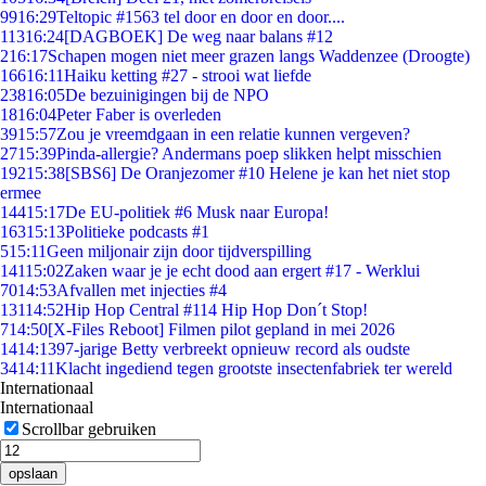
99
16:29
Teltopic #1563 tel door en door en door....
113
16:24
[DAGBOEK] De weg naar balans #12
2
16:17
Schapen mogen niet meer grazen langs Waddenzee (Droogte)
166
16:11
Haiku ketting #27 - strooi wat liefde
238
16:05
De bezuinigingen bij de NPO
18
16:04
Peter Faber is overleden
39
15:57
Zou je vreemdgaan in een relatie kunnen vergeven?
27
15:39
Pinda-allergie? Andermans poep slikken helpt misschien
192
15:38
[SBS6] De Oranjezomer #10 Helene je kan het niet stop
ermee
144
15:17
De EU-politiek #6 Musk naar Europa!
163
15:13
Politieke podcasts #1
5
15:11
Geen miljonair zijn door tijdverspilling
141
15:02
Zaken waar je je echt dood aan ergert #17 - Werklui
70
14:53
Afvallen met injecties #4
131
14:52
Hip Hop Central #114 Hip Hop Don´t Stop!
7
14:50
[X-Files Reboot] Filmen pilot gepland in mei 2026
14
14:13
97-jarige Betty verbreekt opnieuw record als oudste
34
14:11
Klacht ingediend tegen grootste insectenfabriek ter wereld
Internationaal
Internationaal
Scrollbar gebruiken
opslaan