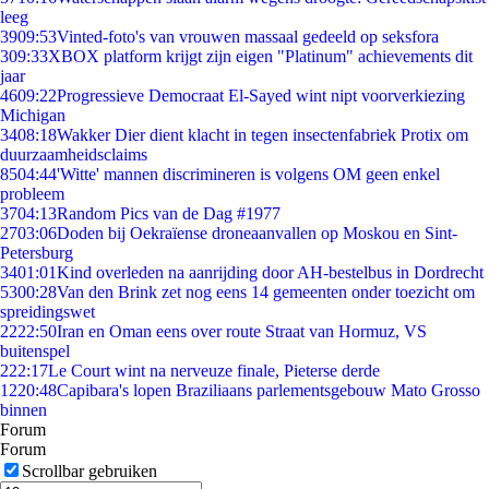
leeg
39
09:53
Vinted-foto's van vrouwen massaal gedeeld op seksfora
3
09:33
XBOX platform krijgt zijn eigen "Platinum" achievements dit
jaar
46
09:22
Progressieve Democraat El-Sayed wint nipt voorverkiezing
Michigan
34
08:18
Wakker Dier dient klacht in tegen insectenfabriek Protix om
duurzaamheidsclaims
85
04:44
'Witte' mannen discrimineren is volgens OM geen enkel
probleem
37
04:13
Random Pics van de Dag #1977
27
03:06
Doden bij Oekraïense droneaanvallen op Moskou en Sint-
Petersburg
34
01:01
Kind overleden na aanrijding door AH-bestelbus in Dordrecht
53
00:28
Van den Brink zet nog eens 14 gemeenten onder toezicht om
spreidingswet
22
22:50
Iran en Oman eens over route Straat van Hormuz, VS
buitenspel
2
22:17
Le Court wint na nerveuze finale, Pieterse derde
12
20:48
Capibara's lopen Braziliaans parlementsgebouw Mato Grosso
binnen
Forum
Forum
Scrollbar gebruiken