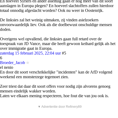
En hoeveel Syriers en ander asieltuig gaan er nog meer van dit soort
aanslagen in Europa plegen? En hoeveel slachtoffers zullen hierdoor
totaal onnodig afgeslacht worden? Ook nu weer in Oostenrijk.
De linksies zal het weinig uitmaken, zij vinden asielzoekers
onvoorwaardelijk liev. Ook als die doelbewust onschuldige mensen
doden.
Overigens wel opvallend, die linksies gaan full retard over de
toespraak van JD Vance, maar die heeft gewoon keihard gelijk als het
over immigratie gaat in Europa.
zaterdag 15 februari 2025, 22:04 uur
#5
6
Broeder_Jacob
el nenio
En door dit soort verschrikkelijke "incidenten" kan de AfD volgend
weekend een monsterzege tegemoet zien.
Zeer triest dat daar dit soort offers voor nodig zijn alvorens genoeg
mensen eindelijk wakker worden.
Laten we elkaars mening respecteren, hoe fout die van jou ook is.
▼ Advertentie door Refinery89