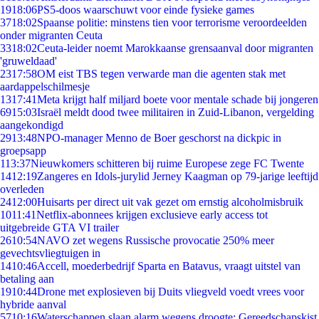
19
18:06
PS5-doos waarschuwt voor einde fysieke games
37
18:02
Spaanse politie: minstens tien voor terrorisme veroordeelden
onder migranten Ceuta
33
18:02
Ceuta-leider noemt Marokkaanse grensaanval door migranten
'gruweldaad'
23
17:58
OM eist TBS tegen verwarde man die agenten stak met
aardappelschilmesje
13
17:41
Meta krijgt half miljard boete voor mentale schade bij jongeren
69
15:03
Israël meldt dood twee militairen in Zuid-Libanon, vergelding
aangekondigd
29
13:48
NPO-manager Menno de Boer geschorst na dickpic in
groepsapp
1
13:37
Nieuwkomers schitteren bij ruime Europese zege FC Twente
14
12:19
Zangeres en Idols-jurylid Jerney Kaagman op 79-jarige leeftijd
overleden
24
12:00
Huisarts per direct uit vak gezet om ernstig alcoholmisbruik
10
11:41
Netflix-abonnees krijgen exclusieve early access tot
uitgebreide GTA VI trailer
26
10:54
NAVO zet wegens Russische provocatie 250% meer
gevechtsvliegtuigen in
14
10:46
Accell, moederbedrijf Sparta en Batavus, vraagt uitstel van
betaling aan
19
10:44
Drone met explosieven bij Duits vliegveld voedt vrees voor
hybride aanval
57
10:16
Waterschappen slaan alarm wegens droogte: Gereedschapskist