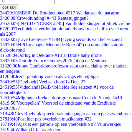
opslaan
244
20:10
[SBS6] De Bondgenoten #317 We dansen de macaroni
34
20:09
[Crowdfunding] #443 Rentestijgingen?
295
20:09
[INFLUENCERS #295] Van flodderslinger tot Shrek-crème
67
20:07
Techniekles verdwijnt uit onderbouw: maar half zo veel uren
als 2007
183
20:07
[Live Eredivisie #1784] Dying seconds van het seizoen!
139
20:05
NPO-manager Menno de Boer (47) op non-actief stuurde
dick-pic rond
115
20:04
Oorlog in Oekraïne #1318 Drone baby drone
189
20:03
Tour de France femmes 2026 #4 op de Ventoux
113
20:00
Jonge Cambridge professor stapt op na claims over plagiaat
en leugens
41
20:00
Jezelf gelukkig voelen als vrijgezelle vijftiger
284
19:55
[Dagboek] Veel aan hoofd - Deel 27
245
19:55
[Videoland] B&B vol liefde 6de seizoen #1 voor de
vooruitkijkers
125
19:54
Migranten breken door grens naar Ceuta in Spanje,l #10
43
19:50
[Voorspellen] Voorspel de eindstand van de Eredivisie
2026/2027
7
19:48
Dries Roelvink spreekt vakantieganger aan om gele zwembroek
278
19:48
Post hier pas overleden muzikanten #32
167
19:47
Ajax is een parodie op een voetbalclub #7 Vuurwerkjes
13
19:46
William Orbit overleden