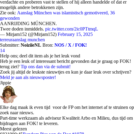
verdachte en proberen vast te stellen of hij alleen handelde of dat er
mogelijk andere betrokkenen zijn.
Zie ook:
Aanslag München was islamistisch gemotiveerd, 36
gewonden
AANRIJDING MÚNCHEN.
Twee doden inmiddels.
pic.twitter.com/2ic0PTtmqL
— Mirjam152 (@Mirjam152)
February 15, 2025
terreuraanslag munchen
Submitter:
NoiziieNL
Bron:
NOS / X / FOK!
14
Help ons; deel dit item als je het leuk vond
Heb je een leuk of interessant bericht gevonden dat je graag op FOK!
terug ziet?
Tip ons dan via de submit!
Zoek jij altijd de leukste nieuwtjes en kun je daar leuk over schrijven?
Meld je aan als nieuwsposter!
Jippie
Elke dag maak ik even tijd voor de FP om het internet af te struinen op
zoek naar nieuws.
Part-time werkzaam als adviseur Kwaliteit Arbo en Milieu, dus tijd om
bijdragen aan FOK! te leveren.
Meest gelezen