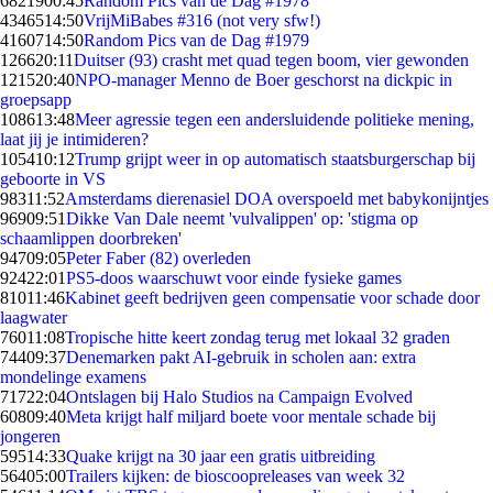
68219
00:45
Random Pics van de Dag #1978
43465
14:50
VrijMiBabes #316 (not very sfw!)
41607
14:50
Random Pics van de Dag #1979
1266
20:11
Duitser (93) crasht met quad tegen boom, vier gewonden
1215
20:40
NPO-manager Menno de Boer geschorst na dickpic in
groepsapp
1086
13:48
Meer agressie tegen een andersluidende politieke mening,
laat jij je intimideren?
1054
10:12
Trump grijpt weer in op automatisch staatsburgerschap bij
geboorte in VS
983
11:52
Amsterdams dierenasiel DOA overspoeld met babykonijntjes
969
09:51
Dikke Van Dale neemt 'vulvalippen' op: 'stigma op
schaamlippen doorbreken'
947
09:05
Peter Faber (82) overleden
924
22:01
PS5-doos waarschuwt voor einde fysieke games
810
11:46
Kabinet geeft bedrijven geen compensatie voor schade door
laagwater
760
11:08
Tropische hitte keert zondag terug met lokaal 32 graden
744
09:37
Denemarken pakt AI-gebruik in scholen aan: extra
mondelinge examens
717
22:04
Ontslagen bij Halo Studios na Campaign Evolved
608
09:40
Meta krijgt half miljard boete voor mentale schade bij
jongeren
595
14:33
Quake krijgt na 30 jaar een gratis uitbreiding
564
05:00
Trailers kijken: de bioscoopreleases van week 32