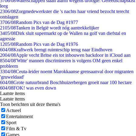
57
06/08
Waterschappen slaan alarm wegens droogte: Gereedschapskist
leeg
23
06/08
Zorgmedewerkster die 's nachts haar vriend bezocht terecht
ontslagen
37
06/08
Random Pics van de Dag #1977
21
05/08
Tanken in België wordt nóg aantrekkelijker
34
05/08
Dirk sluit supermarkt op de Wallen na golf van diefstal en
agressie
12
05/08
Random Pics van de Dag #1976
6
04/08
Kraftwerk brengt ruimteschip terug naar Eindhoven
20
04/08
Apple vecht Britse eis tot inbouwen backdoor in iCloud aan
85
04/08
'Witte' mannen discrimineren is volgens OM geen enkel
probleem
33
04/08
Ceuta-leider noemt Marokkaanse grensaanval door migranten
'gruweldaad'
6
04/08
Grote natuurbrand Boschhuizerbergen groeit naar 100 hectare
6
04/08
FOK! was even down
Laatste items
Laatste items
Toon berichten uit deze thema's
Actueel
Entertainment
Sport
Film & Tv
Games