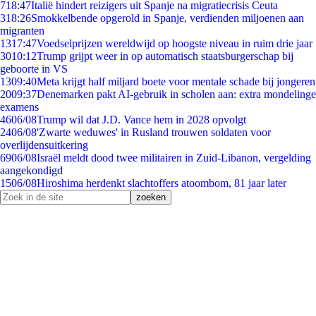
7
18:47
Italië hindert reizigers uit Spanje na migratiecrisis Ceuta
3
18:26
Smokkelbende opgerold in Spanje, verdienden miljoenen aan
migranten
13
17:47
Voedselprijzen wereldwijd op hoogste niveau in ruim drie jaar
30
10:12
Trump grijpt weer in op automatisch staatsburgerschap bij
geboorte in VS
13
09:40
Meta krijgt half miljard boete voor mentale schade bij jongeren
20
09:37
Denemarken pakt AI-gebruik in scholen aan: extra mondelinge
examens
46
06/08
Trump wil dat J.D. Vance hem in 2028 opvolgt
24
06/08
'Zwarte weduwes' in Rusland trouwen soldaten voor
overlijdensuitkering
69
06/08
Israël meldt dood twee militairen in Zuid-Libanon, vergelding
aangekondigd
15
06/08
Hiroshima herdenkt slachtoffers atoombom, 81 jaar later