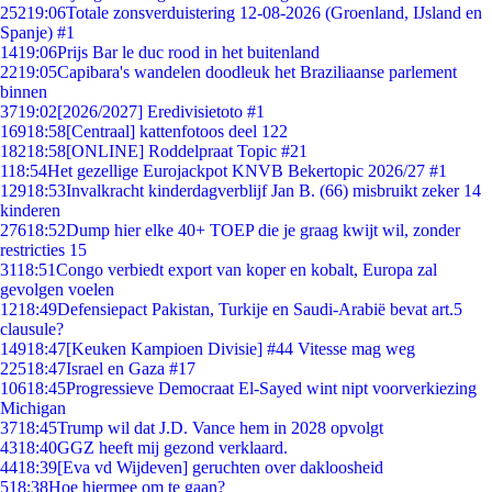
252
19:06
Totale zonsverduistering 12-08-2026 (Groenland, IJsland en
Spanje) #1
14
19:06
Prijs Bar le duc rood in het buitenland
22
19:05
Capibara's wandelen doodleuk het Braziliaanse parlement
binnen
37
19:02
[2026/2027] Eredivisietoto #1
169
18:58
[Centraal] kattenfotoos deel 122
182
18:58
[ONLINE] Roddelpraat Topic #21
1
18:54
Het gezellige Eurojackpot KNVB Bekertopic 2026/27 #1
129
18:53
Invalkracht kinderdagverblijf Jan B. (66) misbruikt zeker 14
kinderen
276
18:52
Dump hier elke 40+ TOEP die je graag kwijt wil, zonder
restricties 15
31
18:51
Congo verbiedt export van koper en kobalt, Europa zal
gevolgen voelen
12
18:49
Defensiepact Pakistan, Turkije en Saudi-Arabië bevat art.5
clausule?
149
18:47
[Keuken Kampioen Divisie] #44 Vitesse mag weg
225
18:47
Israel en Gaza #17
106
18:45
Progressieve Democraat El-Sayed wint nipt voorverkiezing
Michigan
37
18:45
Trump wil dat J.D. Vance hem in 2028 opvolgt
43
18:40
GGZ heeft mij gezond verklaard.
44
18:39
[Eva vd Wijdeven] geruchten over dakloosheid
5
18:38
Hoe hiermee om te gaan?