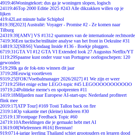
49
19:46
Woningtekort: dus ga je woningen slopen, logisch
241
19:46
Top 2000 Editie 2025 #243 Alle dikzakken willen op je
lijken
4
19:42
Last minute balie Schiphol
8
19:39
[2023] Australië: Voyager - Promise #2 - Ze komen naar
Tilburg
243
19:39
[AMV] VS #1312 spammers van de internationale rechtsorde
74
19:36
Een tactische/militaire analyse van het front in Oekraïne #31
148
19:32
[SBS6] Vandaag Inside #136 - Boekje pluggen.
67
19:31
GTA VI #12 GTA VI Extended look 27 Augustus Netflix/YT
11
19:29
Spaanse kust onder vuur van Portugese oorlogsschepen: 120
gewonden
5
19:29
Ik ga de fok-toto winnen dit jaar
37
19:28
Eeuwig voortleven
93
19:25
[FOK!Voetbalmanager 2026/2027] #1 We zijn er weer
273
19:25
Het enige echte LEGO-topic #45 LEGOOOOOOOOOOO
197
19:24
Politieke meme's en spotprenten #11
14
19:18
Miljarden naar Europese AI-start-ups: Nederland profiteert
flink mee
20
19:17
[ATP Tour] #169 Tosti Tallon back on fire
23
19:14
Op vakantie met (kleine) kinderen #30
235
19:13
Frontpage Feedback Topic #60
247
19:10
Afbeeldingen die je gemaakt hebt met AI
136
19:08
[Wielrennen #616] Brennan!
9
19:07
14-jarige leerling Thailand schiet grootouders en leraren dood