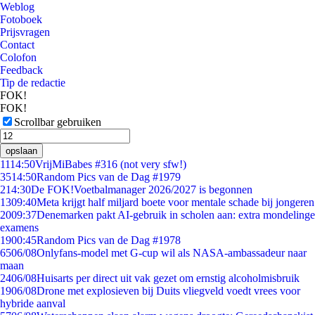
Weblog
Fotoboek
Prijsvragen
Contact
Colofon
Feedback
Tip de redactie
FOK!
FOK!
Scrollbar gebruiken
opslaan
11
14:50
VrijMiBabes #316 (not very sfw!)
35
14:50
Random Pics van de Dag #1979
2
14:30
De FOK!Voetbalmanager 2026/2027 is begonnen
13
09:40
Meta krijgt half miljard boete voor mentale schade bij jongeren
20
09:37
Denemarken pakt AI-gebruik in scholen aan: extra mondelinge
examens
19
00:45
Random Pics van de Dag #1978
65
06/08
Onlyfans-model met G-cup wil als NASA-ambassadeur naar
maan
24
06/08
Huisarts per direct uit vak gezet om ernstig alcoholmisbruik
19
06/08
Drone met explosieven bij Duits vliegveld voedt vrees voor
hybride aanval