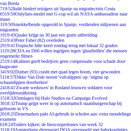
van Breda
7
19:52
Italië hindert reizigers uit Spanje na migratiecrisis Ceuta
65
19:50
Onlyfans-model met G-cup wil als NASA-ambassadeur naar
maan
3
19:50
Smokkelbende opgerold in Spanje, verdienden miljoenen aan
migranten
19
19:45
Quake krijgt na 30 jaar een gratis uitbreiding
25
19:43
Peter Faber (82) overleden
29
19:41
Tropische hitte keert zondag terug met lokaal 32 graden
11
19:28
CDA en D66 willen ingrijpen tegen 'gluurbrillen' die mensen
ongemerkt filmen
25
19:14
Kabinet geeft bedrijven geen compensatie voor schade door
laagwater
34
19:02
Duitser (93) crasht met quad tegen boom, vier gewonden
51
18:57
Dikke Van Dale neemt 'vulvalippen' op: 'stigma op
schaamlippen doorbreken'
24
18:41
'Zwarte weduwes' in Rusland trouwen soldaten voor
overlijdensuitkering
15
18:32
Ontslagen bij Halo Studios na Campaign Evolved
30
18:32
Trump grijpt weer in op automatisch staatsburgerschap bij
geboorte in VS
20
18:25
Denemarken pakt AI-gebruik in scholen aan: extra mondelinge
examens
6
18:24
Trailers kijken: de bioscoopreleases van week 32
31
18:19
Amsterdams dierenasiel DOA overspoeld met babykonijntjes