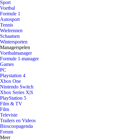
Sport
Voetbal
Formule 1
Autosport
Tennis
Wielrennen
Schaatsen
Wintersporten
Managerspelen
Voetbalmanager
Formule 1-manager
Games
PC
Playstation 4
Xbox One
Nintendo Switch
Xbox Series X|S
PlayStation 5
Film & TV
Film
Televisie
Trailers en Videos
Bioscoopagenda
Forum
Meer