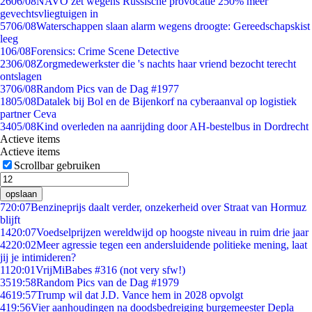
26
06/08
NAVO zet wegens Russische provocatie 250% meer
gevechtsvliegtuigen in
57
06/08
Waterschappen slaan alarm wegens droogte: Gereedschapskist
leeg
1
06/08
Forensics: Crime Scene Detective
23
06/08
Zorgmedewerkster die 's nachts haar vriend bezocht terecht
ontslagen
37
06/08
Random Pics van de Dag #1977
18
05/08
Datalek bij Bol en de Bijenkorf na cyberaanval op logistiek
partner Ceva
34
05/08
Kind overleden na aanrijding door AH-bestelbus in Dordrecht
Actieve items
Actieve items
Scrollbar gebruiken
opslaan
7
20:07
Benzineprijs daalt verder, onzekerheid over Straat van Hormuz
blijft
14
20:07
Voedselprijzen wereldwijd op hoogste niveau in ruim drie jaar
42
20:02
Meer agressie tegen een andersluidende politieke mening, laat
jij je intimideren?
11
20:01
VrijMiBabes #316 (not very sfw!)
35
19:58
Random Pics van de Dag #1979
46
19:57
Trump wil dat J.D. Vance hem in 2028 opvolgt
4
19:56
Vier aanhoudingen na doodsbedreiging burgemeester Depla