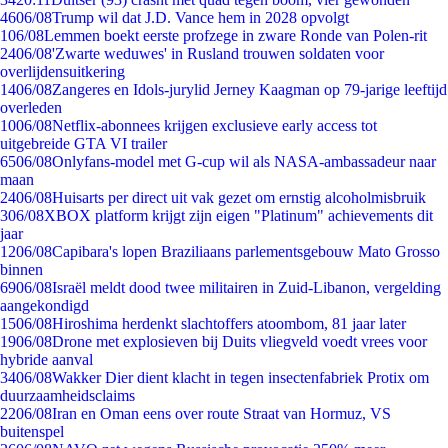
46
06/08
Trump wil dat J.D. Vance hem in 2028 opvolgt
1
06/08
Lemmen boekt eerste profzege in zware Ronde van Polen-rit
24
06/08
'Zwarte weduwes' in Rusland trouwen soldaten voor
overlijdensuitkering
14
06/08
Zangeres en Idols-jurylid Jerney Kaagman op 79-jarige leeftijd
overleden
10
06/08
Netflix-abonnees krijgen exclusieve early access tot
uitgebreide GTA VI trailer
65
06/08
Onlyfans-model met G-cup wil als NASA-ambassadeur naar
maan
24
06/08
Huisarts per direct uit vak gezet om ernstig alcoholmisbruik
3
06/08
XBOX platform krijgt zijn eigen "Platinum" achievements dit
jaar
12
06/08
Capibara's lopen Braziliaans parlementsgebouw Mato Grosso
binnen
69
06/08
Israël meldt dood twee militairen in Zuid-Libanon, vergelding
aangekondigd
15
06/08
Hiroshima herdenkt slachtoffers atoombom, 81 jaar later
19
06/08
Drone met explosieven bij Duits vliegveld voedt vrees voor
hybride aanval
34
06/08
Wakker Dier dient klacht in tegen insectenfabriek Protix om
duurzaamheidsclaims
22
06/08
Iran en Oman eens over route Straat van Hormuz, VS
buitenspel