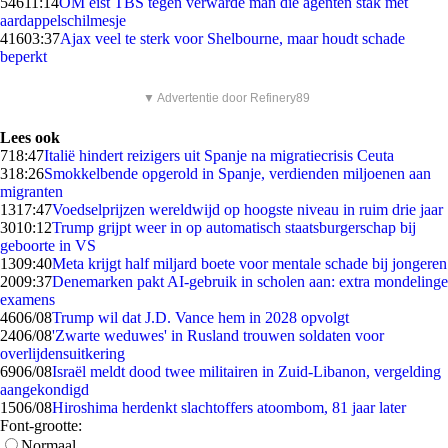
546
11:14
OM eist TBS tegen verwarde man die agenten stak met
aardappelschilmesje
416
03:37
Ajax veel te sterk voor Shelbourne, maar houdt schade
beperkt
▼ Advertentie door Refinery89
Lees ook
7
18:47
Italië hindert reizigers uit Spanje na migratiecrisis Ceuta
3
18:26
Smokkelbende opgerold in Spanje, verdienden miljoenen aan
migranten
13
17:47
Voedselprijzen wereldwijd op hoogste niveau in ruim drie jaar
30
10:12
Trump grijpt weer in op automatisch staatsburgerschap bij
geboorte in VS
13
09:40
Meta krijgt half miljard boete voor mentale schade bij jongeren
20
09:37
Denemarken pakt AI-gebruik in scholen aan: extra mondelinge
examens
46
06/08
Trump wil dat J.D. Vance hem in 2028 opvolgt
24
06/08
'Zwarte weduwes' in Rusland trouwen soldaten voor
overlijdensuitkering
69
06/08
Israël meldt dood twee militairen in Zuid-Libanon, vergelding
aangekondigd
15
06/08
Hiroshima herdenkt slachtoffers atoombom, 81 jaar later
Font-grootte:
Normaal