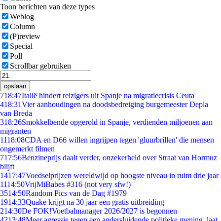
Toon berichten van deze types
Weblog
Column
(P)review
Special
Poll
Scrollbar gebruiken
opslaan
7
18:47
Italië hindert reizigers uit Spanje na migratiecrisis Ceuta
4
18:31
Vier aanhoudingen na doodsbedreiging burgemeester Depla
van Breda
3
18:26
Smokkelbende opgerold in Spanje, verdienden miljoenen aan
migranten
11
18:08
CDA en D66 willen ingrijpen tegen 'gluurbrillen' die mensen
ongemerkt filmen
7
17:56
Benzineprijs daalt verder, onzekerheid over Straat van Hormuz
blijft
14
17:47
Voedselprijzen wereldwijd op hoogste niveau in ruim drie jaar
11
14:50
VrijMiBabes #316 (not very sfw!)
35
14:50
Random Pics van de Dag #1979
19
14:33
Quake krijgt na 30 jaar een gratis uitbreiding
2
14:30
De FOK!Voetbalmanager 2026/2027 is begonnen
42
13:48
Meer agressie tegen een andersluidende politieke mening, laat